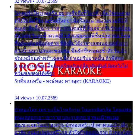
32 views • 10.07.2569
ไม่เคยรักใครแน่หรือ อยากเชื่อถือก็ไม่กล้า ติ๋มใช่คนสวย
ตรึงใจ ติ๋มใช่งามซึ้งตรึงตรา พี่หรือจะมาหมายร่วมชีวี ก็
คนเขาลืออื้อฉาว ว่าสาวๆรุมตอมพี่ ติ๋มอยากรับรักเหมือน
กัน แต่หวั่นจะช้ำดวงฤดี กลัวแฟนของพี่ชี้หน้าด่าทอ ก็คน
ชื่อต๋อยต้อยตุ้มตุ๋ยต่าย พี่ยังลืมได้ง่ายๆเลยหนอ แค่ตัวเรา
สาวบ้านนา แสนจะซอมซ่อ ขืนรักขืนรอคงช้ำสักวัน ถ้า
จริงเหมือนคำพร่ำเฉลย พี่อย่าเฉยรีบมาหมั้น ถ้าพี่สู่ขอ
ตามธรรมเนียม ติ๋มจะเตรียมรับเกลียวสัมพันธ์ ผิดหวังไม่
หวั่นขอยอมได้เคียง
รักติ๋มแน่หรือ - หงษ์ทอง ดาวอุดร (KARAOKE)
34 views • 10.07.2569
บัวทองโศก เพราะเป็นโรครักรุม ในอกกลัดกลุ้ม โดนแฟน
หนุ่มหลอกเอา เขารวย และรูปหล่อ มาพะเน้าพะนอ
ออเซาะจนใจเบา สงสาร บัวทองเศร้า น้ำตาคลอเบ้า เฝ้า
อาลัย หนุ่มรูปหล่อหนีไกล หัวใจบัวทองระรวย บัวทองโศก