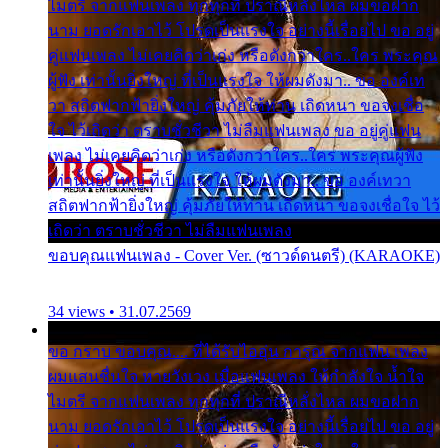
ไมตรี จากแฟนเพลง ทุกทุกที่ ปราณีหลั่งไหล ผมขอฝาก
นาม ยอดรักเอาไว้ โปรดเป็นแรงใจ อย่างนี้เรื่อยไป ขอ อยู่
คู่แฟนเพลง ไม่เคยคิดว่าเก่ง หรือดังกว่าใคร..ใคร พระคุณ
ผู้ฟัง เท่านั้นยิ่งใหญ่ ที่เป็นแรงใจ ให้ผมดังมา.. ขอ องค์เท
วา สถิตฟากฟ้ายิ่งใหญ่ คุ้มภัยให้ท่าน เถิดหนา ขอจงเชื่อ
ใจ ไว้เถิดว่า ตราบชั่วชีวา ไม่ลืมแฟนเพลง ขอ อยู่คู่แฟน
เพลง ไม่เคยคิดว่าเก่ง หรือดังกว่าใคร..ใคร พระคุณผู้ฟัง
เท่านั้นยิ่งใหญ่ ที่เป็นแรงใจ ให้ผมดังมา.. ขอ องค์เทวา
สถิตฟากฟ้ายิ่งใหญ่ คุ้มภัยให้ท่าน เถิดหนา ขอจงเชื่อใจ ไว้
เถิดว่า ตราบชั่วชีวา ไม่ลืมแฟนเพลง
ขอบคุณแฟนเพลง - Cover Ver. (ซาวด์ดนตรี) (KARAOKE)
34 views • 31.07.2569
ขอ กราบ ขอบคุณ.... ที่ได้รับไออุ่น การุณ จากแฟน เพลง
ผมแสนชื่นใจ หายวังเวง เมื่อแฟนเพลง ให้กำลังใจ น้ำใจ
ไมตรี จากแฟนเพลง ทุกทุกที่ ปราณีหลั่งไหล ผมขอฝาก
นาม ยอดรักเอาไว้ โปรดเป็นแรงใจ อย่างนี้เรื่อยไป ขอ อยู่