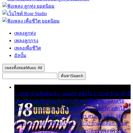
เพลงลูกทุ่ง
เพลงลูกกรุง
เพลงเพื่อชีวิต
อัลบั้ม
เพลงทั้งหมด
Music All
ค้นหา
Search
1. 00:00 สามสิบยังแจ๋ว - ยอดรัก สลักใจ 2. 02:49 รักมาห้าปี
- ศรเพชร ศรสุพรรณ 3. 05:57 รักสาวเสื้อลาย - แสงสุรีย์
รุ่งโรจน์ 4. 09:51 รักสะท้านดินสะเทือน - ยอดรัก สลักใจ 5.
12:23 มอเตอร์ไซค์ทำหล่น - ศรเพชร ศรสุพรรณ 6. 14:49
หิ้วกระเป๋า - แสงสุรีย์ รุ่งโรจน์ 7. 17:57 รักเผื่อเลือก - ยอด
รัก สลักใจ 8. 21:21 น้ำตาไอ้หนุ่ม - ศรเพชร ศรสุพรรณ 9.