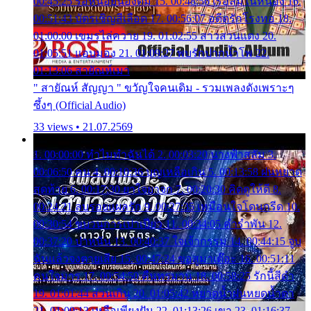
00:45:25 รอหน่อยน้องติ๋ม 15. 00:48:56 เรือล่มในหนอง 16.
00:51:43 บัตรเชิญสีเลือด 17. 00:56:07 อดีตรักโรงทอ 18.
01:00:00 เขมรไล่ควาย 19. 01:02:55 สาวสวนแตง 20.
01:05:51 แอบมอง 21. 01:09:27 พบรักปากน้ำโพ 22.
01:13:06 สายัณห์เมา
" สายัณห์ สัญญา " ขวัญใจคนเดิม - รวมเพลงดังเพราะๆ
ซึ้งๆ (Official Audio)
33 views • 21.07.2569
1. 00:00:00 ทำไมทำฉันได้ 2. 00:03:20 นางฟ้าสลัม 3.
00:06:50 คน 4. 00:10:36 บุญเหลือเกิน 5. 00:13:58 ฝนหยาด
สุดท้าย 6. 00:17:30 ยาใจยาจก 7. 00:20:30 คิดดูให้ดี 8.
00:24:21 ลบรอยแผลรัก 9. 00:27:35 เหมือนใจโดนกรีด 10.
00:30:54 ขบวนการเปาเปียว 11. 00:34:05 คำรำพัน 12.
00:37:20 ปาหนัน 13. 00:40:37 ใจเจ้ากรรม 14. 00:44:15 จูบ
ฉันแล้วจงตายเสีย 15. 00:47:24 ขอสูมาเต๊อะ 16. 00:51:11
คนใจมาร 17. 00:54:50 คืนทรมาน 18. 00:58:25 รักนี้สีดำ
19. 01:01:44 ส่วนเกิน 20. 01:05:42 หยาดน้ำฝนหยดน้ำตา
21. 01:09:13 เหลือเพียงฝัน 22. 01:13:26 เขา 23. 01:16:37