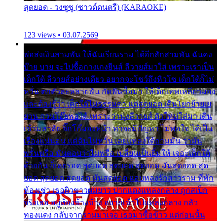
สุดยอด - วงซูซู (ซาวด์ดนตรี) (KARAOKE)
123 views • 03.07.2569
พ่อส่งเงินสามพัน ให้ฉันเรียนราม ได้อีกสักสามพัน ฉันคง
บ๊าย บาย จะไปซื้อกางเกงยีนส์ ลีวายส์มาใส่ เพราะเราเป็น
เด็กใต้ ลีวายส์อย่างเดียว อยากจะโชว์ถึงหิวโซ เด็กใต้ก็ไม่
หวั่น ตกตัวละหลายพัน กัดฟันซื้อมา ให้เด็กเทพเหลียวมอง
และต้องรู้ว่า เด็กใต้ไม่ธรรมดา แต่สุดยอด เดินโยกย้ายเย
ยวน กวนโอ๊ยพอได้ เพราะว่านุ่งลีวายส์ ตัวใหม่ใส่มา เดิน
เข้ามหาลัย จิ๊กโก๊มองหน้า ท่าจะมีปัญหา ไม่พอใจ ได้เป็น
เรื่องแน่นอน แต่ฉันไม่หวั่น เลยแหลงใต้ถามมัน ว่ามัน
พรั่นพรือ มันตอบว่าไม่พรื่อ เปลี่ยนเป็นยิ้มให้ เจอะเด็กใต้
ด้วยกัน ก็เลยรอด สุดยอด สุดยอด สุดยอด มันสุดยอด สุด
ยอด สุดยอด สุดยอด มันสุดยอด แอบหลงรักสาวราม ที่พัก
ห้องเช่า เธอผิวขาวผมยาว ปากแดงแหลงกลาง ถูกสเป็ก
จริงเธอ อยู่ห้องข้างข้าง อยากเข้าไปแหลงกลาง กลัว
ทองแดง กลับจากรามมาเจอ เธอมาซื้อข้าว แต่ก่อนนั้น