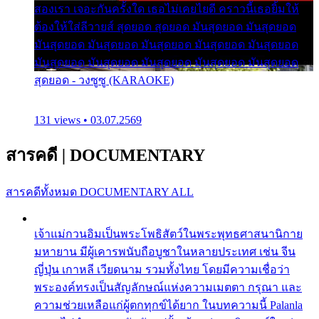
สองเรา เจอะกันครั้งใด เธอไม่เคยไยดี คราวนี้เธอยิ้มให้
ต้องให้ใส่ลีวายส์ สุดยอด สุดยอด มันสุดยอด มันสุดยอด
มันสุดยอด มันสุดยอด มันสุดยอด มันสุดยอด มันสุดยอด
มันสุดยอด มันสุดยอด มันสุดยอด มันสุดยอด มันสุดยอด
สุดยอด - วงซูซู (KARAOKE)
131 views • 03.07.2569
สารคดี
|
DOCUMENTARY
สารคดีทั้งหมด
DOCUMENTARY ALL
เจ้าแม่กวนอิมเป็นพระโพธิสัตว์ในพระพุทธศาสนานิกาย
มหายาน มีผู้เคารพนับถือบูชาในหลายประเทศ เช่น จีน
ญี่ปุ่น เกาหลี เวียดนาม รวมทั้งไทย โดยมีความเชื่อว่า
พระองค์ทรงเป็นสัญลักษณ์แห่งความเมตตา กรุณา และ
ความช่วยเหลือแก่ผู้ตกทุกข์ได้ยาก ในบทความนี้ Palanla