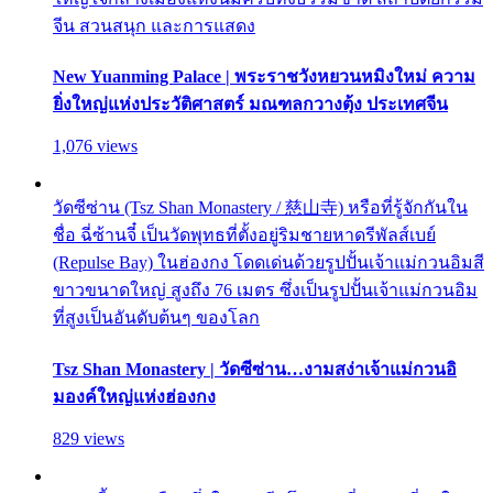
จีน สวนสนุก และการแสดง
New Yuanming Palace | พระราชวังหยวนหมิงใหม่ ความ
ยิ่งใหญ่แห่งประวัติศาสตร์ มณฑลกวางตุ้ง ประเทศจีน
1,076 views
วัดซีซ่าน (Tsz Shan Monastery / 慈山寺) หรือที่รู้จักกันใน
ชื่อ ฉี่ซ้านจี๋ เป็นวัดพุทธที่ตั้งอยู่ริมชายหาดรีพัลส์เบย์
(Repulse Bay) ในฮ่องกง โดดเด่นด้วยรูปปั้นเจ้าแม่กวนอิมสี
ขาวขนาดใหญ่ สูงถึง 76 เมตร ซึ่งเป็นรูปปั้นเจ้าแม่กวนอิม
ที่สูงเป็นอันดับต้นๆ ของโลก
Tsz Shan Monastery | วัดซีซ่าน…งามสง่าเจ้าแม่กวนอิ
มองค์ใหญ่แห่งฮ่องกง
829 views