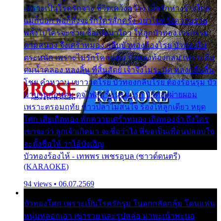
เพราะเป็นโรครักจาง ชีวิตเคว้งคว้าง เมื่อรักห่างร้างไกล
แม่ก็บอก พ่อก็สั่งจะรักใครสักครั้ง อย่าไปหวังความรวย
พลั้งไปใครจะช่วย ซื้อเปลมาไกว ให้ลูกบัวทอง เวรกรรม
ตามสนอง จึงเศร้าหมอง กลีบบัวทองต้องโรย บัวทองไม่
ตระหนัก เพราะไม่รักโคลนตม บัวทองท้องกลม เพราะลืม
ตมน้ำคลอง หลงลิ้น ที่สิ้นสัตย์ เจ้าจึงไม่ระมัด หลงกลิ่นลิ้น
โชย คำหวาน เขาวาดโรย บัวทองกลีบโรย ต้องร้อนรุม บัว
มาบานก่อนตูม ดุจไฟสุมร้อนรุมอุรา บัวทองผ่ายผอม
เพราะตรอมฤทัย ข้าวปลาไม่สนใจ ร้องไห้ลูกเดียว หยุด
โศก เสียเถิดทอง พักความเศร้าหมอง เถิดทองจ๋า ถึงใคร
เขาจะว่า ลูกเจ้าเกิดมา จะชื่อว่าไง พี่ขอเป็นเพื่อนปลอบใจ
จะตั้งชื่อให้ ว่าไอ้บังเอิญ
บัวทองร้องไห้ - เทพพร เพชรอุบล (ซาวด์ดนตรี)
(KARAOKE)
94 views • 06.07.2569
บัวทองโศก เพราะเป็นโรครักรุม ในอกกลัดกลุ้ม โดนแฟน
หนุ่มหลอกเอา เขารวย และรูปหล่อ มาพะเน้าพะนอ