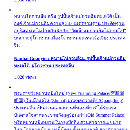
หนานไห่กวนอิม หรือ รูปปั้นเจ้าแม่กวนอิมทะเลใต้ เป็น
องค์เจ้าแม่กวนอิมความสูง 33 เมตรรวมฐาน ประดิษฐาน
อยู่ริมทะเล ไม่ไกลกันนักกับ “วัดเจ้าแม่กวนอิมไม่ยอมไป”
บนเกาะผู่โถวซาน เมืองโจวซาน มณฑลเจ้อเจียง ประเทศ
จีน
Nanhai Guanyin : หนานไห่กวนอิม...รูปปั้นเจ้าแม่กวนอิม
ทะเลใต้, ผู่โถวซาน ประเทศจีน
1,028 views
พระราชวังหยวนหมิงใหม่ (New Yuanming Palace/宮新園
明園) ในเมืองจูไห่ (Zhuhai) มณฑลกวางตุ้ง (Quangdong)
ประเทศจีน เป็นสวนและสถานที่ท่องเที่ยวที่ได้รับแรง
บันดาลใจจากพระราชวังฤดูร้อนเก่า (Old Summer Palace)
หรือหยวนหมิงหยวนในกรุงปักกิ่ง สวนสาธารณะขนาด
ใหญ่ใจกลางเมืองแห่งนี้มีครบทั้งธรรมชาติ สถาปัตยกรรม