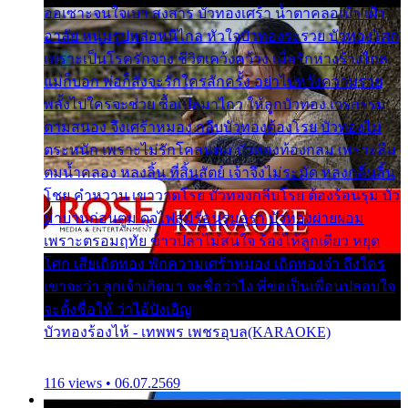
ออเซาะจนใจเบา สงสาร บัวทองเศร้า น้ำตาคลอเบ้า เฝ้า
อาลัย หนุ่มรูปหล่อหนีไกล หัวใจบัวทองระรวย บัวทองโศก
เพราะเป็นโรครักจาง ชีวิตเคว้งคว้าง เมื่อรักห่างร้างไกล
แม่ก็บอก พ่อก็สั่งจะรักใครสักครั้ง อย่าไปหวังความรวย
พลั้งไปใครจะช่วย ซื้อเปลมาไกว ให้ลูกบัวทอง เวรกรรม
ตามสนอง จึงเศร้าหมอง กลีบบัวทองต้องโรย บัวทองไม่
ตระหนัก เพราะไม่รักโคลนตม บัวทองท้องกลม เพราะลืม
ตมน้ำคลอง หลงลิ้น ที่สิ้นสัตย์ เจ้าจึงไม่ระมัด หลงกลิ่นลิ้น
โชย คำหวาน เขาวาดโรย บัวทองกลีบโรย ต้องร้อนรุม บัว
มาบานก่อนตูม ดุจไฟสุมร้อนรุมอุรา บัวทองผ่ายผอม
เพราะตรอมฤทัย ข้าวปลาไม่สนใจ ร้องไห้ลูกเดียว หยุด
โศก เสียเถิดทอง พักความเศร้าหมอง เถิดทองจ๋า ถึงใคร
เขาจะว่า ลูกเจ้าเกิดมา จะชื่อว่าไง พี่ขอเป็นเพื่อนปลอบใจ
จะตั้งชื่อให้ ว่าไอ้บังเอิญ
บัวทองร้องไห้ - เทพพร เพชรอุบล(KARAOKE)
116 views • 06.07.2569