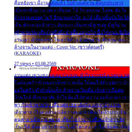
คือหยังเขา มีงานแต่งแล้ว ไปล้างแต่จาน ดั่งถูกประหาร
เมื่อเขาชื่นบาน แต่เราขื่นขม โอ้ รัก ลอยลม ไม่สม ดัง ใจ
ล้างจานคอยคู่ ไม่รู้ อีกนานเท่าใด จะได้ เลื่อนขั้นบันได ได้
เป็น ตำแหน่งเจ้าสาว มันเหงา เห็นเขามีคู่ ซมดู มีคู่ก็ม่วน
เข้าพาขวัญ เสียงโห่ตึงตึง มันซึ้ง อยู่แก่ใจ มื้อใด๋หนอ สิเป็น
งานเฮา มัวซอยเขา ใจเฮาซิด้าน มันทรมาน จับจาน เอย…
ล้างจานในงานแต่ง - Cover Ver. (ซาวด์ดนตรี)
(KARAOKE)
27 views • 03.08.2569
งานแต่ง เขาแซง แย่งเอาไปก่อน หัวใจอาวรณ์ มาซ่อน อยู่
ในห้องครัว ข้างนอกเจ้าสาว ส่งยิ้ม ให้คนไปทั่ว แต่เรา เฝ้า
อยู่ในครัว ทำตัวเป็นเด็ก ล้างจาน ในเมื่อ เจ้าสาว คือคน
บ้านใกล้ พึ่งพาอาศัย จำใจ ต้องไปช่วยงาน พอถึงเวลา เขา
พา กันเข้าพาขวัญ เพื่อนฝูง เฮฮาดังลั่น แต่เราล้างจาน
เดียวดาย เป็นคนพ่าย บ่มีความหมาย เคียงใจเจ้าบ่าว เป็น
คนพ่าย บ่มีความหมาย เคียงใจเจ้าบ่าว เพื่อนเจ้าสาว ยัง
เป็นบ่ได้ คือคนพ่าย ฮักคน ไม่มีใครสน เขาไม่เห็นคน ที่อยู่