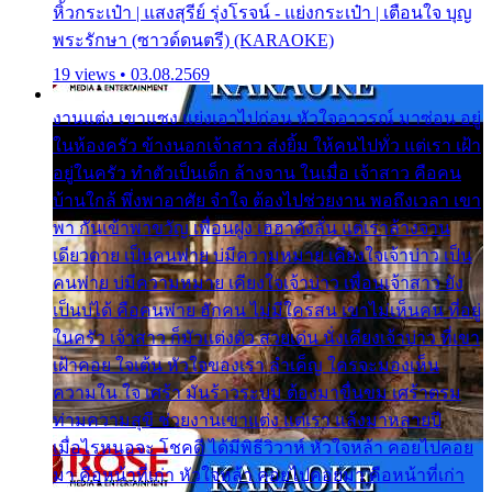
หิ้วกระเป๋า | แสงสุรีย์ รุ่งโรจน์ - แย่งกระเป๋า | เตือนใจ บุญ
พระรักษา (ซาวด์ดนตรี) (KARAOKE)
19 views • 03.08.2569
งานแต่ง เขาแซง แย่งเอาไปก่อน หัวใจอาวรณ์ มาซ่อน อยู่
ในห้องครัว ข้างนอกเจ้าสาว ส่งยิ้ม ให้คนไปทั่ว แต่เรา เฝ้า
อยู่ในครัว ทำตัวเป็นเด็ก ล้างจาน ในเมื่อ เจ้าสาว คือคน
บ้านใกล้ พึ่งพาอาศัย จำใจ ต้องไปช่วยงาน พอถึงเวลา เขา
พา กันเข้าพาขวัญ เพื่อนฝูง เฮฮาดังลั่น แต่เราล้างจาน
เดียวดาย เป็นคนพ่าย บ่มีความหมาย เคียงใจเจ้าบ่าว เป็น
คนพ่าย บ่มีความหมาย เคียงใจเจ้าบ่าว เพื่อนเจ้าสาว ยัง
เป็นบ่ได้ คือคนพ่าย ฮักคน ไม่มีใครสน เขาไม่เห็นคน ที่อยู่
ในครัว เจ้าสาว ก็มัวแต่งตัว สวยเด่น นั่งเคียงเจ้าบ่าว ที่เขา
เฝ้าคอย ใจเต้น หัวใจของเรา ลำเค็ญ ใครจะมองเห็น
ความใน ใจ เศร้า มันร้าวระบม ต้องมาขื่นขม เศร้าตรม
ท่ามความสุขี ช่วยงานเขาแต่ง แต่เรา แล้งมาหลายปี
เมื่อไรหนอจะ โชคดี ได้มีพิธีวิวาห์ หัวใจหล้า คอยไปคอย
มา คือหน้าที่เก่า หัวใจหล้า คอยไปคอยมา คือหน้าที่เก่า