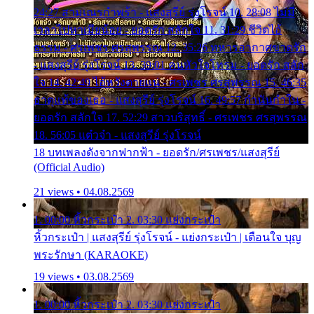
24:27 สามเณรกำพร้า - แสงสุรีย์ รุ่งโรจน์ 10. 28:08 ไม่มี
เวลาไปหาเมียน้อย - ยอดรัก สลักใจ 11. 31:29 ชีวิตไอ้
ธรรม - ศรเพชร ศรสุพรรณ 12. 35:26 ทหารอากาศขาดรัก
- แสงสุรีย์ รุ่งโรจน์ 13. 39:01 คนหัวใจโทรม - ยอดรัก สลัก
ใจ 14. 42:49 ไอ้หวังตายแน่ - ศรเพชร ศรสุพรรณ 15. 46:35
ธาตุแท้ของเธอ - แสงสุรีย์ รุ่งโรจน์ 16. 49:57 กำนันกำใน -
ยอดรัก สลักใจ 17. 52:29 สาวบริสุทธิ์ - ศรเพชร ศรสุพรรณ
18. 56:05 แต๋วจ๋า - แสงสุรีย์ รุ่งโรจน์
18 บทเพลงดังจากฟากฟ้า - ยอดรัก/ศรเพชร/แสงสุรีย์
(Official Audio)
21 views • 04.08.2569
1. 00:00 หิ้วกระเป๋า 2. 03:30 แย่งกระเป๋า
หิ้วกระเป๋า | แสงสุรีย์ รุ่งโรจน์ - แย่งกระเป๋า | เตือนใจ บุญ
พระรักษา (KARAOKE)
19 views • 03.08.2569
1. 00:00 หิ้วกระเป๋า 2. 03:30 แย่งกระเป๋า