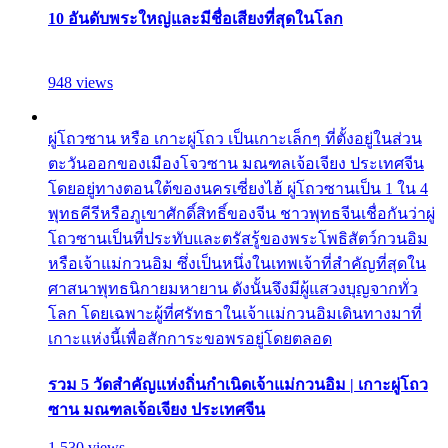
10 อันดับพระใหญ่และมีชื่อเสียงที่สุดในโลก
948 views
ผู่โถวซาน หรือ เกาะผู่โถว เป็นเกาะเล็กๆ ที่ตั้งอยู่ในส่วน
ตะวันออกของเมืองโจวซาน มณฑลเจ้อเจียง ประเทศจีน
โดยอยู่ทางตอนใต้ของนครเซี่ยงไฮ้ ผู่โถวซานเป็น 1 ใน 4
พุทธคีรีหรือภูเขาศักดิ์สิทธิ์ของจีน ชาวพุทธจีนเชื่อกันว่าผู่
โถวซานเป็นที่ประทับและตรัสรู้ของพระโพธิสัตว์กวนอิม
หรือเจ้าแม่กวนอิม ซึ่งเป็นหนึ่งในเทพเจ้าที่สำคัญที่สุดใน
ศาสนาพุทธนิกายมหายาน ดังนั้นจึงมีผู้แสวงบุญจากทั่ว
โลก โดยเฉพาะผู้ที่ศรัทธาในเจ้าแม่กวนอิมเดินทางมาที่
เกาะแห่งนี้เพื่อสักการะขอพรอยู่โดยตลอด
รวม 5 วัดสำคัญแห่งถิ่นกำเนิดเจ้าแม่กวนอิม | เกาะผู่โถว
ซาน มณฑลเจ้อเจียง ประเทศจีน
1,530 views