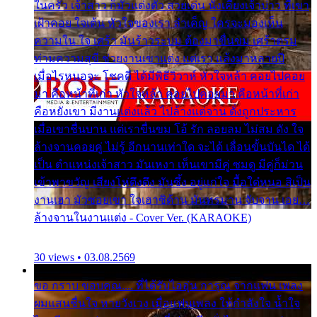
ในครัว เจ้าสาว ก็มัวแต่งตัว สวยเด่น นั่งเคียงเจ้าบ่าว ที่เขา
เฝ้าคอย ใจเต้น หัวใจของเรา ลำเค็ญ ใครจะมองเห็น
ความใน ใจ เศร้า มันร้าวระบม ต้องมาขื่นขม เศร้าตรม
ท่ามความสุขี ช่วยงานเขาแต่ง แต่เรา แล้งมาหลายปี
เมื่อไรหนอจะ โชคดี ได้มีพิธีวิวาห์ หัวใจหล้า คอยไปคอย
มา คือหน้าที่เก่า หัวใจหล้า คอยไปคอยมา คือหน้าที่เก่า
คือหยังเขา มีงานแต่งแล้ว ไปล้างแต่จาน ดั่งถูกประหาร
เมื่อเขาชื่นบาน แต่เราขื่นขม โอ้ รัก ลอยลม ไม่สม ดัง ใจ
ล้างจานคอยคู่ ไม่รู้ อีกนานเท่าใด จะได้ เลื่อนขั้นบันได ได้
เป็น ตำแหน่งเจ้าสาว มันเหงา เห็นเขามีคู่ ซมดู มีคู่ก็ม่วน
เข้าพาขวัญ เสียงโห่ตึงตึง มันซึ้ง อยู่แก่ใจ มื้อใด๋หนอ สิเป็น
งานเฮา มัวซอยเขา ใจเฮาซิด้าน มันทรมาน จับจาน เอย…
ล้างจานในงานแต่ง - Cover Ver. (KARAOKE)
30 views • 03.08.2569
ขอ กราบ ขอบคุณ.... ที่ได้รับไออุ่น การุณ จากแฟน เพลง
ผมแสนชื่นใจ หายวังเวง เมื่อแฟนเพลง ให้กำลังใจ น้ำใจ