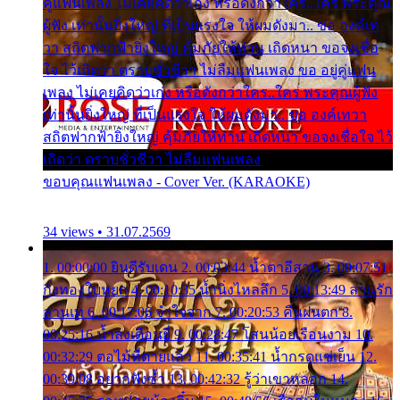
คู่แฟนเพลง ไม่เคยคิดว่าเก่ง หรือดังกว่าใคร..ใคร พระคุณ
ผู้ฟัง เท่านั้นยิ่งใหญ่ ที่เป็นแรงใจ ให้ผมดังมา.. ขอ องค์เท
วา สถิตฟากฟ้ายิ่งใหญ่ คุ้มภัยให้ท่าน เถิดหนา ขอจงเชื่อ
ใจ ไว้เถิดว่า ตราบชั่วชีวา ไม่ลืมแฟนเพลง ขอ อยู่คู่แฟน
เพลง ไม่เคยคิดว่าเก่ง หรือดังกว่าใคร..ใคร พระคุณผู้ฟัง
เท่านั้นยิ่งใหญ่ ที่เป็นแรงใจ ให้ผมดังมา.. ขอ องค์เทวา
สถิตฟากฟ้ายิ่งใหญ่ คุ้มภัยให้ท่าน เถิดหนา ขอจงเชื่อใจ ไว้
เถิดว่า ตราบชั่วชีวา ไม่ลืมแฟนเพลง
ขอบคุณแฟนเพลง - Cover Ver. (KARAOKE)
34 views • 31.07.2569
1. 00:00:00 ยินดีรับเดน 2. 00:03:44 น้ำตาอีสาน 3. 00:07:51
กิ่งทองใบหยก 4. 00:10:35 น้ำนิ่งไหลลึก 5. 00:13:49 ลานรัก
ลานเท 6. 00:17:06 จำใจจาก 7. 00:20:53 คืนฝนตก 8.
00:25:16 น้ำลงเดือนยี่ 9. 00:28:47 โสนน้อยเรือนงาม 10.
00:32:29 ตอไม้ที่ตายแล้ว 11. 00:35:41 น้ำกรดแช่เย็น 12.
00:39:08 อยากฟังซ้ำ 13. 00:42:32 รู้ว่าเขาหลอก 14.