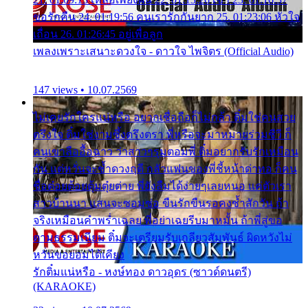
ขอรักคืน 24. 01:19:56 คนเรารักกันยาก 25. 01:23:06 หัวใจ
เถื่อน 26. 01:26:45 อยู่เพื่อลูก
เพลงเพราะเสนาะดวงใจ - ดาวใจ ไพจิตร (Official Audio)
147 views • 10.07.2569
ไม่เคยรักใครแน่หรือ อยากเชื่อถือก็ไม่กล้า ติ๋มใช่คนสวย
ตรึงใจ ติ๋มใช่งามซึ้งตรึงตรา พี่หรือจะมาหมายร่วมชีวี ก็
คนเขาลืออื้อฉาว ว่าสาวๆรุมตอมพี่ ติ๋มอยากรับรักเหมือน
กัน แต่หวั่นจะช้ำดวงฤดี กลัวแฟนของพี่ชี้หน้าด่าทอ ก็คน
ชื่อต๋อยต้อยตุ้มตุ๋ยต่าย พี่ยังลืมได้ง่ายๆเลยหนอ แค่ตัวเรา
สาวบ้านนา แสนจะซอมซ่อ ขืนรักขืนรอคงช้ำสักวัน ถ้า
จริงเหมือนคำพร่ำเฉลย พี่อย่าเฉยรีบมาหมั้น ถ้าพี่สู่ขอ
ตามธรรมเนียม ติ๋มจะเตรียมรับเกลียวสัมพันธ์ ผิดหวังไม่
หวั่นขอยอมได้เคียง
รักติ๋มแน่หรือ - หงษ์ทอง ดาวอุดร (ซาวด์ดนตรี)
(KARAOKE)