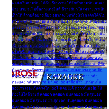
พ่อส่งเงินสามพัน ให้ฉันเรียนราม ได้อีกสักสามพัน ฉันคง
บ๊าย บาย จะไปซื้อกางเกงยีนส์ ลีวายส์มาใส่ เพราะเราเป็น
เด็กใต้ ลีวายส์อย่างเดียว อยากจะโชว์ถึงหิวโซ เด็กใต้ก็ไม่
หวั่น ตกตัวละหลายพัน กัดฟันซื้อมา ให้เด็กเทพเหลียวมอง
และต้องรู้ว่า เด็กใต้ไม่ธรรมดา แต่สุดยอด เดินโยกย้ายเย
ยวน กวนโอ๊ยพอได้ เพราะว่านุ่งลีวายส์ ตัวใหม่ใส่มา เดิน
เข้ามหาลัย จิ๊กโก๊มองหน้า ท่าจะมีปัญหา ไม่พอใจ ได้เป็น
เรื่องแน่นอน แต่ฉันไม่หวั่น เลยแหลงใต้ถามมัน ว่ามัน
พรั่นพรือ มันตอบว่าไม่พรื่อ เปลี่ยนเป็นยิ้มให้ เจอะเด็กใต้
ด้วยกัน ก็เลยรอด สุดยอด สุดยอด สุดยอด มันสุดยอด สุด
ยอด สุดยอด สุดยอด มันสุดยอด แอบหลงรักสาวราม ที่พัก
ห้องเช่า เธอผิวขาวผมยาว ปากแดงแหลงกลาง ถูกสเป็ก
จริงเธอ อยู่ห้องข้างข้าง อยากเข้าไปแหลงกลาง กลัว
ทองแดง กลับจากรามมาเจอ เธอมาซื้อข้าว แต่ก่อนนั้น
สองเรา เจอะกันครั้งใด เธอไม่เคยไยดี คราวนี้เธอยิ้มให้
ต้องให้ใส่ลีวายส์ สุดยอด สุดยอด มันสุดยอด มันสุดยอด
มันสุดยอด มันสุดยอด มันสุดยอด มันสุดยอด มันสุดยอด
มันสุดยอด มันสุดยอด มันสุดยอด มันสุดยอด มันสุดยอด