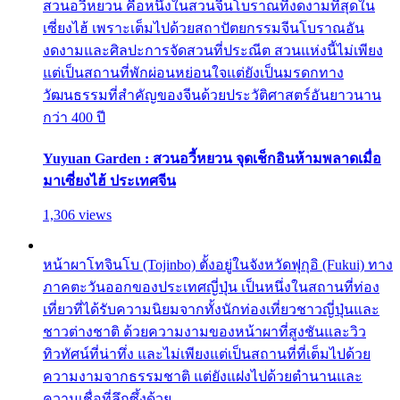
สวนอวี้หยวน คือหนึ่งในสวนจีนโบราณที่งดงามที่สุดใน
เซี่ยงไฮ้ เพราะเต็มไปด้วยสถาปัตยกรรมจีนโบราณอัน
งดงามและศิลปะการจัดสวนที่ประณีต สวนแห่งนี้ไม่เพียง
แต่เป็นสถานที่พักผ่อนหย่อนใจแต่ยังเป็นมรดกทาง
วัฒนธรรมที่สำคัญของจีนด้วยประวัติศาสตร์อันยาวนาน
กว่า 400 ปี
Yuyuan Garden : สวนอวี้หยวน จุดเช็กอินห้ามพลาดเมื่อ
มาเซี่ยงไฮ้ ประเทศจีน
1,306 views
หน้าผาโทจินโบ (Tojinbo) ตั้งอยู่ในจังหวัดฟุกุอิ (Fukui) ทาง
ภาคตะวันออกของประเทศญี่ปุ่น เป็นหนึ่งในสถานที่ท่อง
เที่ยวที่ได้รับความนิยมจากทั้งนักท่องเที่ยวชาวญี่ปุ่นและ
ชาวต่างชาติ ด้วยความงามของหน้าผาที่สูงชันและวิว
ทิวทัศน์ที่น่าทึ่ง และไม่เพียงแต่เป็นสถานที่ที่เต็มไปด้วย
ความงามจากธรรมชาติ แต่ยังแฝงไปด้วยตำนานและ
ความเชื่อที่ลึกซึ้งด้วย