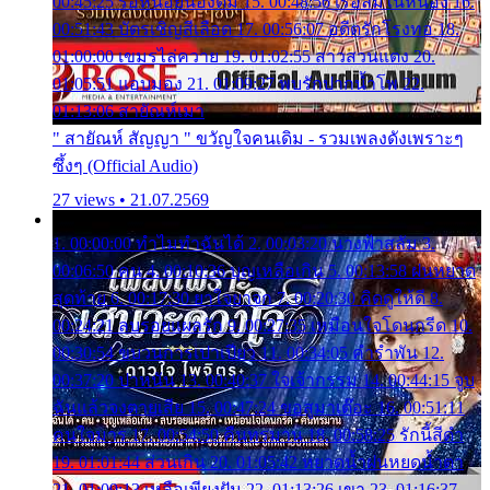
00:45:25 รอหน่อยน้องติ๋ม 15. 00:48:56 เรือล่มในหนอง 16.
00:51:43 บัตรเชิญสีเลือด 17. 00:56:07 อดีตรักโรงทอ 18.
01:00:00 เขมรไล่ควาย 19. 01:02:55 สาวสวนแตง 20.
01:05:51 แอบมอง 21. 01:09:27 พบรักปากน้ำโพ 22.
01:13:06 สายัณห์เมา
" สายัณห์ สัญญา " ขวัญใจคนเดิม - รวมเพลงดังเพราะๆ
ซึ้งๆ (Official Audio)
27 views • 21.07.2569
1. 00:00:00 ทำไมทำฉันได้ 2. 00:03:20 นางฟ้าสลัม 3.
00:06:50 คน 4. 00:10:36 บุญเหลือเกิน 5. 00:13:58 ฝนหยาด
สุดท้าย 6. 00:17:30 ยาใจยาจก 7. 00:20:30 คิดดูให้ดี 8.
00:24:21 ลบรอยแผลรัก 9. 00:27:35 เหมือนใจโดนกรีด 10.
00:30:54 ขบวนการเปาเปียว 11. 00:34:05 คำรำพัน 12.
00:37:20 ปาหนัน 13. 00:40:37 ใจเจ้ากรรม 14. 00:44:15 จูบ
ฉันแล้วจงตายเสีย 15. 00:47:24 ขอสูมาเต๊อะ 16. 00:51:11
คนใจมาร 17. 00:54:50 คืนทรมาน 18. 00:58:25 รักนี้สีดำ
19. 01:01:44 ส่วนเกิน 20. 01:05:42 หยาดน้ำฝนหยดน้ำตา
21. 01:09:13 เหลือเพียงฝัน 22. 01:13:26 เขา 23. 01:16:37