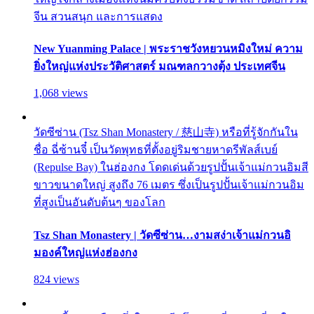
จีน สวนสนุก และการแสดง
New Yuanming Palace | พระราชวังหยวนหมิงใหม่ ความ
ยิ่งใหญ่แห่งประวัติศาสตร์ มณฑลกวางตุ้ง ประเทศจีน
1,068 views
วัดซีซ่าน (Tsz Shan Monastery / 慈山寺) หรือที่รู้จักกันใน
ชื่อ ฉี่ซ้านจี๋ เป็นวัดพุทธที่ตั้งอยู่ริมชายหาดรีพัลส์เบย์
(Repulse Bay) ในฮ่องกง โดดเด่นด้วยรูปปั้นเจ้าแม่กวนอิมสี
ขาวขนาดใหญ่ สูงถึง 76 เมตร ซึ่งเป็นรูปปั้นเจ้าแม่กวนอิม
ที่สูงเป็นอันดับต้นๆ ของโลก
Tsz Shan Monastery | วัดซีซ่าน…งามสง่าเจ้าแม่กวนอิ
มองค์ใหญ่แห่งฮ่องกง
824 views