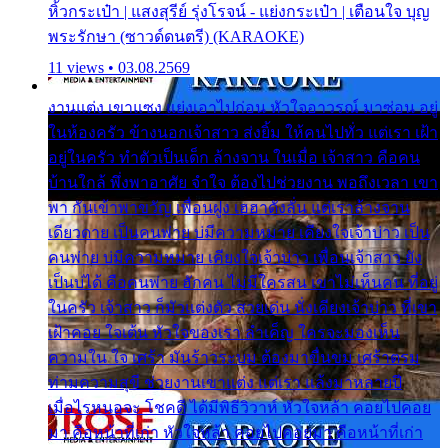
หิ้วกระเป๋า | แสงสุรีย์ รุ่งโรจน์ - แย่งกระเป๋า | เตือนใจ บุญ
พระรักษา (ซาวด์ดนตรี) (KARAOKE)
11 views • 03.08.2569
งานแต่ง เขาแซง แย่งเอาไปก่อน หัวใจอาวรณ์ มาซ่อน อยู่
ในห้องครัว ข้างนอกเจ้าสาว ส่งยิ้ม ให้คนไปทั่ว แต่เรา เฝ้า
อยู่ในครัว ทำตัวเป็นเด็ก ล้างจาน ในเมื่อ เจ้าสาว คือคน
บ้านใกล้ พึ่งพาอาศัย จำใจ ต้องไปช่วยงาน พอถึงเวลา เขา
พา กันเข้าพาขวัญ เพื่อนฝูง เฮฮาดังลั่น แต่เราล้างจาน
เดียวดาย เป็นคนพ่าย บ่มีความหมาย เคียงใจเจ้าบ่าว เป็น
คนพ่าย บ่มีความหมาย เคียงใจเจ้าบ่าว เพื่อนเจ้าสาว ยัง
เป็นบ่ได้ คือคนพ่าย ฮักคน ไม่มีใครสน เขาไม่เห็นคน ที่อยู่
ในครัว เจ้าสาว ก็มัวแต่งตัว สวยเด่น นั่งเคียงเจ้าบ่าว ที่เขา
เฝ้าคอย ใจเต้น หัวใจของเรา ลำเค็ญ ใครจะมองเห็น
ความใน ใจ เศร้า มันร้าวระบม ต้องมาขื่นขม เศร้าตรม
ท่ามความสุขี ช่วยงานเขาแต่ง แต่เรา แล้งมาหลายปี
เมื่อไรหนอจะ โชคดี ได้มีพิธีวิวาห์ หัวใจหล้า คอยไปคอย
มา คือหน้าที่เก่า หัวใจหล้า คอยไปคอยมา คือหน้าที่เก่า