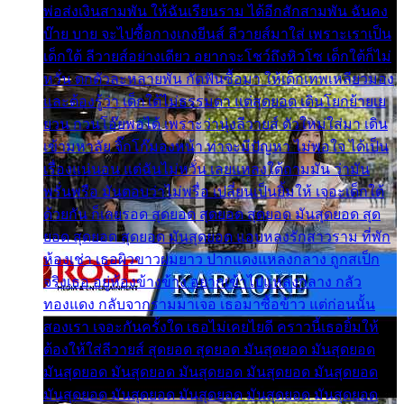
พ่อส่งเงินสามพัน ให้ฉันเรียนราม ได้อีกสักสามพัน ฉันคง
บ๊าย บาย จะไปซื้อกางเกงยีนส์ ลีวายส์มาใส่ เพราะเราเป็น
เด็กใต้ ลีวายส์อย่างเดียว อยากจะโชว์ถึงหิวโซ เด็กใต้ก็ไม่
หวั่น ตกตัวละหลายพัน กัดฟันซื้อมา ให้เด็กเทพเหลียวมอง
และต้องรู้ว่า เด็กใต้ไม่ธรรมดา แต่สุดยอด เดินโยกย้ายเย
ยวน กวนโอ๊ยพอได้ เพราะว่านุ่งลีวายส์ ตัวใหม่ใส่มา เดิน
เข้ามหาลัย จิ๊กโก๊มองหน้า ท่าจะมีปัญหา ไม่พอใจ ได้เป็น
เรื่องแน่นอน แต่ฉันไม่หวั่น เลยแหลงใต้ถามมัน ว่ามัน
พรั่นพรือ มันตอบว่าไม่พรื่อ เปลี่ยนเป็นยิ้มให้ เจอะเด็กใต้
ด้วยกัน ก็เลยรอด สุดยอด สุดยอด สุดยอด มันสุดยอด สุด
ยอด สุดยอด สุดยอด มันสุดยอด แอบหลงรักสาวราม ที่พัก
ห้องเช่า เธอผิวขาวผมยาว ปากแดงแหลงกลาง ถูกสเป็ก
จริงเธอ อยู่ห้องข้างข้าง อยากเข้าไปแหลงกลาง กลัว
ทองแดง กลับจากรามมาเจอ เธอมาซื้อข้าว แต่ก่อนนั้น
สองเรา เจอะกันครั้งใด เธอไม่เคยไยดี คราวนี้เธอยิ้มให้
ต้องให้ใส่ลีวายส์ สุดยอด สุดยอด มันสุดยอด มันสุดยอด
มันสุดยอด มันสุดยอด มันสุดยอด มันสุดยอด มันสุดยอด
มันสุดยอด มันสุดยอด มันสุดยอด มันสุดยอด มันสุดยอด