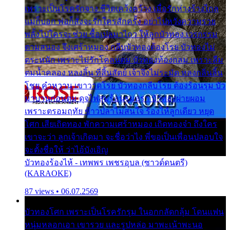
เพราะเป็นโรครักจาง ชีวิตเคว้งคว้าง เมื่อรักห่างร้างไกล
แม่ก็บอก พ่อก็สั่งจะรักใครสักครั้ง อย่าไปหวังความรวย
พลั้งไปใครจะช่วย ซื้อเปลมาไกว ให้ลูกบัวทอง เวรกรรม
ตามสนอง จึงเศร้าหมอง กลีบบัวทองต้องโรย บัวทองไม่
ตระหนัก เพราะไม่รักโคลนตม บัวทองท้องกลม เพราะลืม
ตมน้ำคลอง หลงลิ้น ที่สิ้นสัตย์ เจ้าจึงไม่ระมัด หลงกลิ่นลิ้น
โชย คำหวาน เขาวาดโรย บัวทองกลีบโรย ต้องร้อนรุม บัว
มาบานก่อนตูม ดุจไฟสุมร้อนรุมอุรา บัวทองผ่ายผอม
เพราะตรอมฤทัย ข้าวปลาไม่สนใจ ร้องไห้ลูกเดียว หยุด
โศก เสียเถิดทอง พักความเศร้าหมอง เถิดทองจ๋า ถึงใคร
เขาจะว่า ลูกเจ้าเกิดมา จะชื่อว่าไง พี่ขอเป็นเพื่อนปลอบใจ
จะตั้งชื่อให้ ว่าไอ้บังเอิญ
บัวทองร้องไห้ - เทพพร เพชรอุบล (ซาวด์ดนตรี)
(KARAOKE)
87 views • 06.07.2569
บัวทองโศก เพราะเป็นโรครักรุม ในอกกลัดกลุ้ม โดนแฟน
หนุ่มหลอกเอา เขารวย และรูปหล่อ มาพะเน้าพะนอ