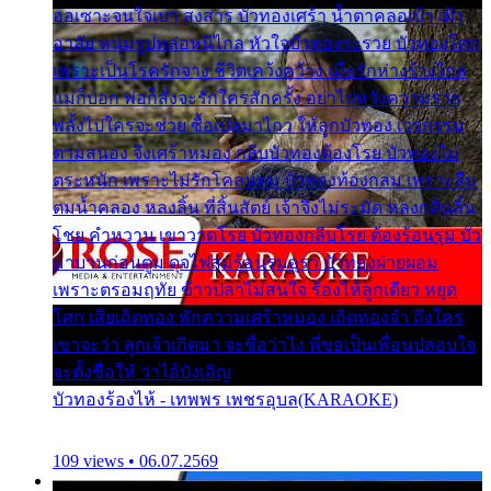
ออเซาะจนใจเบา สงสาร บัวทองเศร้า น้ำตาคลอเบ้า เฝ้า
อาลัย หนุ่มรูปหล่อหนีไกล หัวใจบัวทองระรวย บัวทองโศก
เพราะเป็นโรครักจาง ชีวิตเคว้งคว้าง เมื่อรักห่างร้างไกล
แม่ก็บอก พ่อก็สั่งจะรักใครสักครั้ง อย่าไปหวังความรวย
พลั้งไปใครจะช่วย ซื้อเปลมาไกว ให้ลูกบัวทอง เวรกรรม
ตามสนอง จึงเศร้าหมอง กลีบบัวทองต้องโรย บัวทองไม่
ตระหนัก เพราะไม่รักโคลนตม บัวทองท้องกลม เพราะลืม
ตมน้ำคลอง หลงลิ้น ที่สิ้นสัตย์ เจ้าจึงไม่ระมัด หลงกลิ่นลิ้น
โชย คำหวาน เขาวาดโรย บัวทองกลีบโรย ต้องร้อนรุม บัว
มาบานก่อนตูม ดุจไฟสุมร้อนรุมอุรา บัวทองผ่ายผอม
เพราะตรอมฤทัย ข้าวปลาไม่สนใจ ร้องไห้ลูกเดียว หยุด
โศก เสียเถิดทอง พักความเศร้าหมอง เถิดทองจ๋า ถึงใคร
เขาจะว่า ลูกเจ้าเกิดมา จะชื่อว่าไง พี่ขอเป็นเพื่อนปลอบใจ
จะตั้งชื่อให้ ว่าไอ้บังเอิญ
บัวทองร้องไห้ - เทพพร เพชรอุบล(KARAOKE)
109 views • 06.07.2569