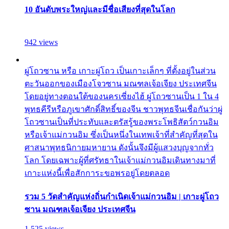
10 อันดับพระใหญ่และมีชื่อเสียงที่สุดในโลก
942 views
ผู่โถวซาน หรือ เกาะผู่โถว เป็นเกาะเล็กๆ ที่ตั้งอยู่ในส่วน
ตะวันออกของเมืองโจวซาน มณฑลเจ้อเจียง ประเทศจีน
โดยอยู่ทางตอนใต้ของนครเซี่ยงไฮ้ ผู่โถวซานเป็น 1 ใน 4
พุทธคีรีหรือภูเขาศักดิ์สิทธิ์ของจีน ชาวพุทธจีนเชื่อกันว่าผู่
โถวซานเป็นที่ประทับและตรัสรู้ของพระโพธิสัตว์กวนอิม
หรือเจ้าแม่กวนอิม ซึ่งเป็นหนึ่งในเทพเจ้าที่สำคัญที่สุดใน
ศาสนาพุทธนิกายมหายาน ดังนั้นจึงมีผู้แสวงบุญจากทั่ว
โลก โดยเฉพาะผู้ที่ศรัทธาในเจ้าแม่กวนอิมเดินทางมาที่
เกาะแห่งนี้เพื่อสักการะขอพรอยู่โดยตลอด
รวม 5 วัดสำคัญแห่งถิ่นกำเนิดเจ้าแม่กวนอิม | เกาะผู่โถว
ซาน มณฑลเจ้อเจียง ประเทศจีน
1,525 views