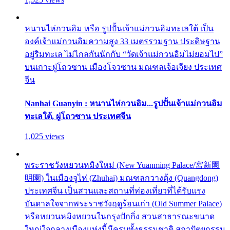
หนานไห่กวนอิม หรือ รูปปั้นเจ้าแม่กวนอิมทะเลใต้ เป็น
องค์เจ้าแม่กวนอิมความสูง 33 เมตรรวมฐาน ประดิษฐาน
อยู่ริมทะเล ไม่ไกลกันนักกับ “วัดเจ้าแม่กวนอิมไม่ยอมไป”
บนเกาะผู่โถวซาน เมืองโจวซาน มณฑลเจ้อเจียง ประเทศ
จีน
Nanhai Guanyin : หนานไห่กวนอิม...รูปปั้นเจ้าแม่กวนอิม
ทะเลใต้, ผู่โถวซาน ประเทศจีน
1,025 views
พระราชวังหยวนหมิงใหม่ (New Yuanming Palace/宮新園
明園) ในเมืองจูไห่ (Zhuhai) มณฑลกวางตุ้ง (Quangdong)
ประเทศจีน เป็นสวนและสถานที่ท่องเที่ยวที่ได้รับแรง
บันดาลใจจากพระราชวังฤดูร้อนเก่า (Old Summer Palace)
หรือหยวนหมิงหยวนในกรุงปักกิ่ง สวนสาธารณะขนาด
ใหญ่ใจกลางเมืองแห่งนี้มีครบทั้งธรรมชาติ สถาปัตยกรรม