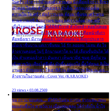
ในครัว เจ้าสาว ก็มัวแต่งตัว สวยเด่น นั่งเคียงเจ้าบ่าว ที่เขา
เฝ้าคอย ใจเต้น หัวใจของเรา ลำเค็ญ ใครจะมองเห็น
ความใน ใจ เศร้า มันร้าวระบม ต้องมาขื่นขม เศร้าตรม
ท่ามความสุขี ช่วยงานเขาแต่ง แต่เรา แล้งมาหลายปี
เมื่อไรหนอจะ โชคดี ได้มีพิธีวิวาห์ หัวใจหล้า คอยไปคอย
มา คือหน้าที่เก่า หัวใจหล้า คอยไปคอยมา คือหน้าที่เก่า
คือหยังเขา มีงานแต่งแล้ว ไปล้างแต่จาน ดั่งถูกประหาร
เมื่อเขาชื่นบาน แต่เราขื่นขม โอ้ รัก ลอยลม ไม่สม ดัง ใจ
ล้างจานคอยคู่ ไม่รู้ อีกนานเท่าใด จะได้ เลื่อนขั้นบันได ได้
เป็น ตำแหน่งเจ้าสาว มันเหงา เห็นเขามีคู่ ซมดู มีคู่ก็ม่วน
เข้าพาขวัญ เสียงโห่ตึงตึง มันซึ้ง อยู่แก่ใจ มื้อใด๋หนอ สิเป็น
งานเฮา มัวซอยเขา ใจเฮาซิด้าน มันทรมาน จับจาน เอย…
ล้างจานในงานแต่ง - Cover Ver. (KARAOKE)
23 views • 03.08.2569
ขอ กราบ ขอบคุณ.... ที่ได้รับไออุ่น การุณ จากแฟน เพลง
ผมแสนชื่นใจ หายวังเวง เมื่อแฟนเพลง ให้กำลังใจ น้ำใจ