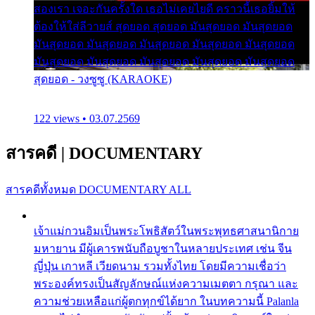
สองเรา เจอะกันครั้งใด เธอไม่เคยไยดี คราวนี้เธอยิ้มให้
ต้องให้ใส่ลีวายส์ สุดยอด สุดยอด มันสุดยอด มันสุดยอด
มันสุดยอด มันสุดยอด มันสุดยอด มันสุดยอด มันสุดยอด
มันสุดยอด มันสุดยอด มันสุดยอด มันสุดยอด มันสุดยอด
สุดยอด - วงซูซู (KARAOKE)
122 views • 03.07.2569
สารคดี
|
DOCUMENTARY
สารคดีทั้งหมด
DOCUMENTARY ALL
เจ้าแม่กวนอิมเป็นพระโพธิสัตว์ในพระพุทธศาสนานิกาย
มหายาน มีผู้เคารพนับถือบูชาในหลายประเทศ เช่น จีน
ญี่ปุ่น เกาหลี เวียดนาม รวมทั้งไทย โดยมีความเชื่อว่า
พระองค์ทรงเป็นสัญลักษณ์แห่งความเมตตา กรุณา และ
ความช่วยเหลือแก่ผู้ตกทุกข์ได้ยาก ในบทความนี้ Palanla