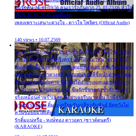
ขอรักคืน 24. 01:19:56 คนเรารักกันยาก 25. 01:23:06 หัวใจ
เถื่อน 26. 01:26:45 อยู่เพื่อลูก
เพลงเพราะเสนาะดวงใจ - ดาวใจ ไพจิตร (Official Audio)
140 views • 10.07.2569
ไม่เคยรักใครแน่หรือ อยากเชื่อถือก็ไม่กล้า ติ๋มใช่คนสวย
ตรึงใจ ติ๋มใช่งามซึ้งตรึงตรา พี่หรือจะมาหมายร่วมชีวี ก็
คนเขาลืออื้อฉาว ว่าสาวๆรุมตอมพี่ ติ๋มอยากรับรักเหมือน
กัน แต่หวั่นจะช้ำดวงฤดี กลัวแฟนของพี่ชี้หน้าด่าทอ ก็คน
ชื่อต๋อยต้อยตุ้มตุ๋ยต่าย พี่ยังลืมได้ง่ายๆเลยหนอ แค่ตัวเรา
สาวบ้านนา แสนจะซอมซ่อ ขืนรักขืนรอคงช้ำสักวัน ถ้า
จริงเหมือนคำพร่ำเฉลย พี่อย่าเฉยรีบมาหมั้น ถ้าพี่สู่ขอ
ตามธรรมเนียม ติ๋มจะเตรียมรับเกลียวสัมพันธ์ ผิดหวังไม่
หวั่นขอยอมได้เคียง
รักติ๋มแน่หรือ - หงษ์ทอง ดาวอุดร (ซาวด์ดนตรี)
(KARAOKE)