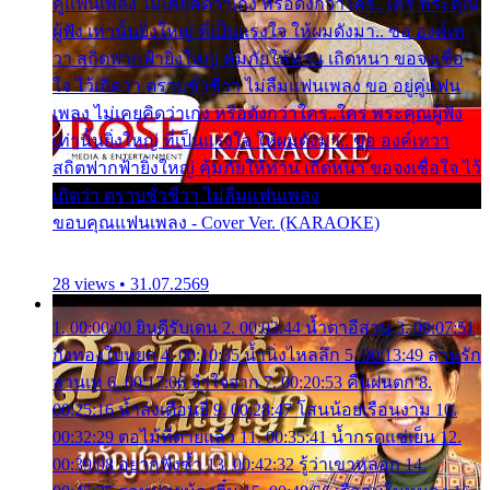
คู่แฟนเพลง ไม่เคยคิดว่าเก่ง หรือดังกว่าใคร..ใคร พระคุณ
ผู้ฟัง เท่านั้นยิ่งใหญ่ ที่เป็นแรงใจ ให้ผมดังมา.. ขอ องค์เท
วา สถิตฟากฟ้ายิ่งใหญ่ คุ้มภัยให้ท่าน เถิดหนา ขอจงเชื่อ
ใจ ไว้เถิดว่า ตราบชั่วชีวา ไม่ลืมแฟนเพลง ขอ อยู่คู่แฟน
เพลง ไม่เคยคิดว่าเก่ง หรือดังกว่าใคร..ใคร พระคุณผู้ฟัง
เท่านั้นยิ่งใหญ่ ที่เป็นแรงใจ ให้ผมดังมา.. ขอ องค์เทวา
สถิตฟากฟ้ายิ่งใหญ่ คุ้มภัยให้ท่าน เถิดหนา ขอจงเชื่อใจ ไว้
เถิดว่า ตราบชั่วชีวา ไม่ลืมแฟนเพลง
ขอบคุณแฟนเพลง - Cover Ver. (KARAOKE)
28 views • 31.07.2569
1. 00:00:00 ยินดีรับเดน 2. 00:03:44 น้ำตาอีสาน 3. 00:07:51
กิ่งทองใบหยก 4. 00:10:35 น้ำนิ่งไหลลึก 5. 00:13:49 ลานรัก
ลานเท 6. 00:17:06 จำใจจาก 7. 00:20:53 คืนฝนตก 8.
00:25:16 น้ำลงเดือนยี่ 9. 00:28:47 โสนน้อยเรือนงาม 10.
00:32:29 ตอไม้ที่ตายแล้ว 11. 00:35:41 น้ำกรดแช่เย็น 12.
00:39:08 อยากฟังซ้ำ 13. 00:42:32 รู้ว่าเขาหลอก 14.