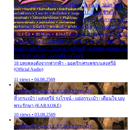
24:27 สามเณรกำพร้า - แสงสุรีย์ รุ่งโรจน์ 10. 28:08 ไม่มี
เวลาไปหาเมียน้อย - ยอดรัก สลักใจ 11. 31:29 ชีวิตไอ้
ธรรม - ศรเพชร ศรสุพรรณ 12. 35:26 ทหารอากาศขาดรัก
- แสงสุรีย์ รุ่งโรจน์ 13. 39:01 คนหัวใจโทรม - ยอดรัก สลัก
ใจ 14. 42:49 ไอ้หวังตายแน่ - ศรเพชร ศรสุพรรณ 15. 46:35
ธาตุแท้ของเธอ - แสงสุรีย์ รุ่งโรจน์ 16. 49:57 กำนันกำใน -
ยอดรัก สลักใจ 17. 52:29 สาวบริสุทธิ์ - ศรเพชร ศรสุพรรณ
18. 56:05 แต๋วจ๋า - แสงสุรีย์ รุ่งโรจน์
18 บทเพลงดังจากฟากฟ้า - ยอดรัก/ศรเพชร/แสงสุรีย์
(Official Audio)
11 views • 04.08.2569
1. 00:00 หิ้วกระเป๋า 2. 03:30 แย่งกระเป๋า
หิ้วกระเป๋า | แสงสุรีย์ รุ่งโรจน์ - แย่งกระเป๋า | เตือนใจ บุญ
พระรักษา (KARAOKE)
10 views • 03.08.2569
1. 00:00 หิ้วกระเป๋า 2. 03:30 แย่งกระเป๋า