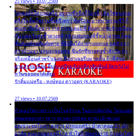
25 views • 10.07.2569
ไม่เคยรักใครแน่หรือ อยากเชื่อถือก็ไม่กล้า ติ๋มใช่คนสวย
ตรึงใจ ติ๋มใช่งามซึ้งตรึงตรา พี่หรือจะมาหมายร่วมชีวี ก็
คนเขาลืออื้อฉาว ว่าสาวๆรุมตอมพี่ ติ๋มอยากรับรักเหมือน
กัน แต่หวั่นจะช้ำดวงฤดี กลัวแฟนของพี่ชี้หน้าด่าทอ ก็คน
ชื่อต๋อยต้อยตุ้มตุ๋ยต่าย พี่ยังลืมได้ง่ายๆเลยหนอ แค่ตัวเรา
สาวบ้านนา แสนจะซอมซ่อ ขืนรักขืนรอคงช้ำสักวัน ถ้า
จริงเหมือนคำพร่ำเฉลย พี่อย่าเฉยรีบมาหมั้น ถ้าพี่สู่ขอ
ตามธรรมเนียม ติ๋มจะเตรียมรับเกลียวสัมพันธ์ ผิดหวังไม่
หวั่นขอยอมได้เคียง
รักติ๋มแน่หรือ - หงษ์ทอง ดาวอุดร (KARAOKE)
27 views • 10.07.2569
บัวทองโศก เพราะเป็นโรครักรุม ในอกกลัดกลุ้ม โดนแฟน
หนุ่มหลอกเอา เขารวย และรูปหล่อ มาพะเน้าพะนอ
ออเซาะจนใจเบา สงสาร บัวทองเศร้า น้ำตาคลอเบ้า เฝ้า
อาลัย หนุ่มรูปหล่อหนีไกล หัวใจบัวทองระรวย บัวทองโศก