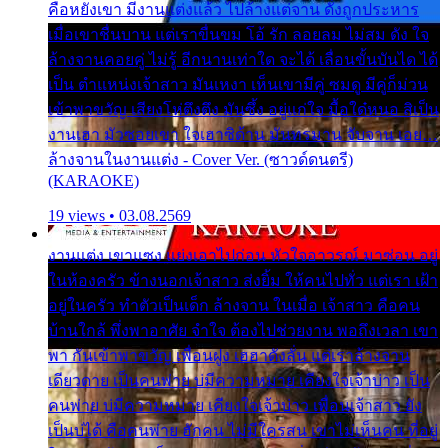
คือหยังเขา มีงานแต่งแล้ว ไปล้างแต่จาน ดั่งถูกประหาร
เมื่อเขาชื่นบาน แต่เราขื่นขม โอ้ รัก ลอยลม ไม่สม ดัง ใจ
ล้างจานคอยคู่ ไม่รู้ อีกนานเท่าใด จะได้ เลื่อนขั้นบันได ได้
เป็น ตำแหน่งเจ้าสาว มันเหงา เห็นเขามีคู่ ซมดู มีคู่ก็ม่วน
เข้าพาขวัญ เสียงโห่ตึงตึง มันซึ้ง อยู่แก่ใจ มื้อใด๋หนอ สิเป็น
งานเฮา มัวซอยเขา ใจเฮาซิด้าน มันทรมาน จับจาน เอย…
ล้างจานในงานแต่ง - Cover Ver. (ซาวด์ดนตรี)
(KARAOKE)
19 views • 03.08.2569
งานแต่ง เขาแซง แย่งเอาไปก่อน หัวใจอาวรณ์ มาซ่อน อยู่
ในห้องครัว ข้างนอกเจ้าสาว ส่งยิ้ม ให้คนไปทั่ว แต่เรา เฝ้า
อยู่ในครัว ทำตัวเป็นเด็ก ล้างจาน ในเมื่อ เจ้าสาว คือคน
บ้านใกล้ พึ่งพาอาศัย จำใจ ต้องไปช่วยงาน พอถึงเวลา เขา
พา กันเข้าพาขวัญ เพื่อนฝูง เฮฮาดังลั่น แต่เราล้างจาน
เดียวดาย เป็นคนพ่าย บ่มีความหมาย เคียงใจเจ้าบ่าว เป็น
คนพ่าย บ่มีความหมาย เคียงใจเจ้าบ่าว เพื่อนเจ้าสาว ยัง
เป็นบ่ได้ คือคนพ่าย ฮักคน ไม่มีใครสน เขาไม่เห็นคน ที่อยู่