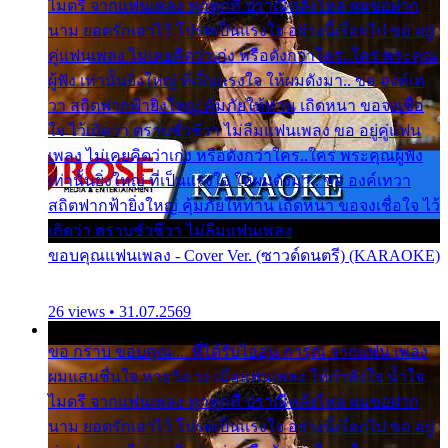
ไมตรี จากแฟนเพลง ทุกทุกที่ ปราณีหลั่งไหล ผมขอฝาก
นาม ยอดรักเอาไว้ โปรดเป็นแรงใจ อย่างนี้เรื่อยไป ขอ อยู่
คู่แฟนเพลง ไม่เคยคิดว่าเก่ง หรือดังกว่าใคร..ใคร พระคุณ
ผู้ฟัง เท่านั้นยิ่งใหญ่ ที่เป็นแรงใจ ให้ผมดังมา.. ขอ องค์เท
วา สถิตฟากฟ้ายิ่งใหญ่ คุ้มภัยให้ท่าน เถิดหนา ขอจงเชื่อ
ใจ ไว้เถิดว่า ตราบชั่วชีวา ไม่ลืมแฟนเพลง ขอ อยู่คู่แฟน
เพลง ไม่เคยคิดว่าเก่ง หรือดังกว่าใคร..ใคร พระคุณผู้ฟัง
เท่านั้นยิ่งใหญ่ ที่เป็นแรงใจ ให้ผมดังมา.. ขอ องค์เทวา
สถิตฟากฟ้ายิ่งใหญ่ คุ้มภัยให้ท่าน เถิดหนา ขอจงเชื่อใจ ไว้
เถิดว่า ตราบชั่วชีวา ไม่ลืมแฟนเพลง
ขอบคุณแฟนเพลง - Cover Ver. (ซาวด์ดนตรี) (KARAOKE)
26 views • 31.07.2569
ขอ กราบ ขอบคุณ.... ที่ได้รับไออุ่น การุณ จากแฟน เพลง
ผมแสนชื่นใจ หายวังเวง เมื่อแฟนเพลง ให้กำลังใจ น้ำใจ
ไมตรี จากแฟนเพลง ทุกทุกที่ ปราณีหลั่งไหล ผมขอฝาก
นาม ยอดรักเอาไว้ โปรดเป็นแรงใจ อย่างนี้เรื่อยไป ขอ อยู่