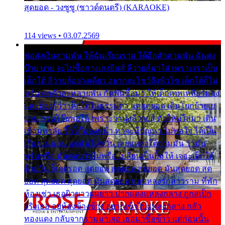
สุดยอด - วงซูซู (ซาวด์ดนตรี) (KARAOKE)
114 views • 03.07.2569
พ่อส่งเงินสามพัน ให้ฉันเรียนราม ได้อีกสักสามพัน ฉันคง
บ๊าย บาย จะไปซื้อกางเกงยีนส์ ลีวายส์มาใส่ เพราะเราเป็น
เด็กใต้ ลีวายส์อย่างเดียว อยากจะโชว์ถึงหิวโซ เด็กใต้ก็ไม่
หวั่น ตกตัวละหลายพัน กัดฟันซื้อมา ให้เด็กเทพเหลียวมอง
และต้องรู้ว่า เด็กใต้ไม่ธรรมดา แต่สุดยอด เดินโยกย้ายเย
ยวน กวนโอ๊ยพอได้ เพราะว่านุ่งลีวายส์ ตัวใหม่ใส่มา เดิน
เข้ามหาลัย จิ๊กโก๊มองหน้า ท่าจะมีปัญหา ไม่พอใจ ได้เป็น
เรื่องแน่นอน แต่ฉันไม่หวั่น เลยแหลงใต้ถามมัน ว่ามัน
พรั่นพรือ มันตอบว่าไม่พรื่อ เปลี่ยนเป็นยิ้มให้ เจอะเด็กใต้
ด้วยกัน ก็เลยรอด สุดยอด สุดยอด สุดยอด มันสุดยอด สุด
ยอด สุดยอด สุดยอด มันสุดยอด แอบหลงรักสาวราม ที่พัก
ห้องเช่า เธอผิวขาวผมยาว ปากแดงแหลงกลาง ถูกสเป็ก
จริงเธอ อยู่ห้องข้างข้าง อยากเข้าไปแหลงกลาง กลัว
ทองแดง กลับจากรามมาเจอ เธอมาซื้อข้าว แต่ก่อนนั้น