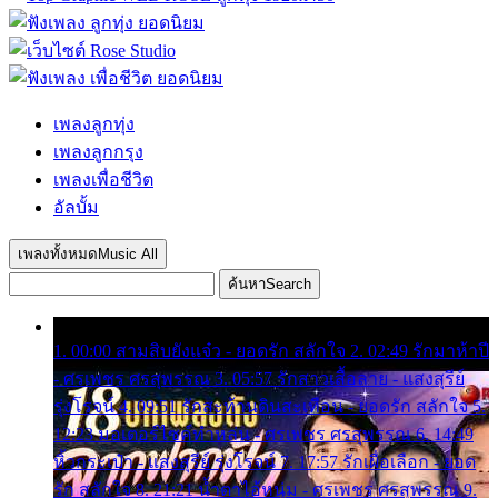
เพลงลูกทุ่ง
เพลงลูกกรุง
เพลงเพื่อชีวิต
อัลบั้ม
เพลงทั้งหมด
Music All
ค้นหา
Search
1. 00:00 สามสิบยังแจ๋ว - ยอดรัก สลักใจ 2. 02:49 รักมาห้าปี
- ศรเพชร ศรสุพรรณ 3. 05:57 รักสาวเสื้อลาย - แสงสุรีย์
รุ่งโรจน์ 4. 09:51 รักสะท้านดินสะเทือน - ยอดรัก สลักใจ 5.
12:23 มอเตอร์ไซค์ทำหล่น - ศรเพชร ศรสุพรรณ 6. 14:49
หิ้วกระเป๋า - แสงสุรีย์ รุ่งโรจน์ 7. 17:57 รักเผื่อเลือก - ยอด
รัก สลักใจ 8. 21:21 น้ำตาไอ้หนุ่ม - ศรเพชร ศรสุพรรณ 9.