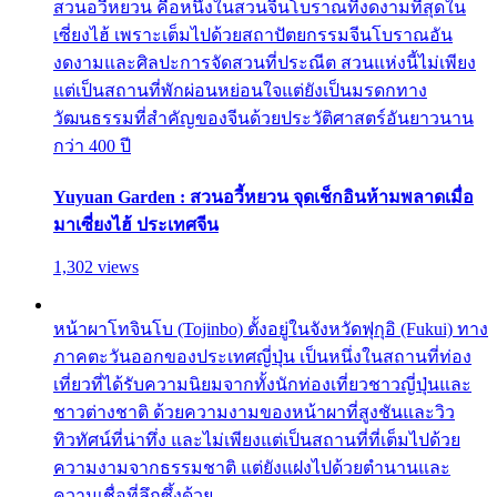
สวนอวี้หยวน คือหนึ่งในสวนจีนโบราณที่งดงามที่สุดใน
เซี่ยงไฮ้ เพราะเต็มไปด้วยสถาปัตยกรรมจีนโบราณอัน
งดงามและศิลปะการจัดสวนที่ประณีต สวนแห่งนี้ไม่เพียง
แต่เป็นสถานที่พักผ่อนหย่อนใจแต่ยังเป็นมรดกทาง
วัฒนธรรมที่สำคัญของจีนด้วยประวัติศาสตร์อันยาวนาน
กว่า 400 ปี
Yuyuan Garden : สวนอวี้หยวน จุดเช็กอินห้ามพลาดเมื่อ
มาเซี่ยงไฮ้ ประเทศจีน
1,302 views
หน้าผาโทจินโบ (Tojinbo) ตั้งอยู่ในจังหวัดฟุกุอิ (Fukui) ทาง
ภาคตะวันออกของประเทศญี่ปุ่น เป็นหนึ่งในสถานที่ท่อง
เที่ยวที่ได้รับความนิยมจากทั้งนักท่องเที่ยวชาวญี่ปุ่นและ
ชาวต่างชาติ ด้วยความงามของหน้าผาที่สูงชันและวิว
ทิวทัศน์ที่น่าทึ่ง และไม่เพียงแต่เป็นสถานที่ที่เต็มไปด้วย
ความงามจากธรรมชาติ แต่ยังแฝงไปด้วยตำนานและ
ความเชื่อที่ลึกซึ้งด้วย