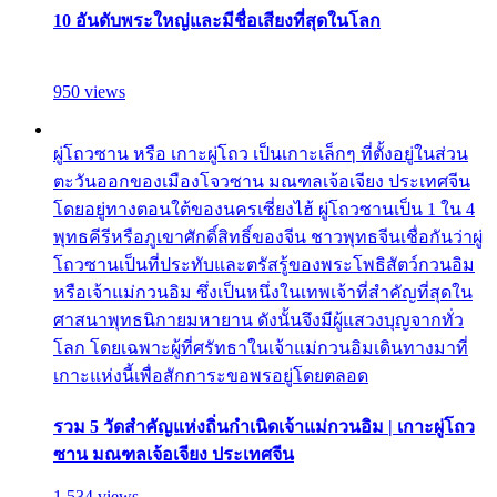
10 อันดับพระใหญ่และมีชื่อเสียงที่สุดในโลก
950 views
ผู่โถวซาน หรือ เกาะผู่โถว เป็นเกาะเล็กๆ ที่ตั้งอยู่ในส่วน
ตะวันออกของเมืองโจวซาน มณฑลเจ้อเจียง ประเทศจีน
โดยอยู่ทางตอนใต้ของนครเซี่ยงไฮ้ ผู่โถวซานเป็น 1 ใน 4
พุทธคีรีหรือภูเขาศักดิ์สิทธิ์ของจีน ชาวพุทธจีนเชื่อกันว่าผู่
โถวซานเป็นที่ประทับและตรัสรู้ของพระโพธิสัตว์กวนอิม
หรือเจ้าแม่กวนอิม ซึ่งเป็นหนึ่งในเทพเจ้าที่สำคัญที่สุดใน
ศาสนาพุทธนิกายมหายาน ดังนั้นจึงมีผู้แสวงบุญจากทั่ว
โลก โดยเฉพาะผู้ที่ศรัทธาในเจ้าแม่กวนอิมเดินทางมาที่
เกาะแห่งนี้เพื่อสักการะขอพรอยู่โดยตลอด
รวม 5 วัดสำคัญแห่งถิ่นกำเนิดเจ้าแม่กวนอิม | เกาะผู่โถว
ซาน มณฑลเจ้อเจียง ประเทศจีน
1,534 views