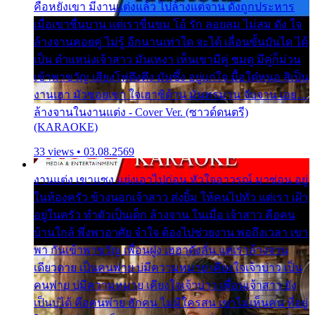
คือหยังเขา มีงานแต่งแล้ว ไปล้างแต่จาน ดั่งถูกประหาร
เมื่อเขาชื่นบาน แต่เราขื่นขม โอ้ รัก ลอยลม ไม่สม ดัง ใจ
ล้างจานคอยคู่ ไม่รู้ อีกนานเท่าใด จะได้ เลื่อนขั้นบันได ได้
เป็น ตำแหน่งเจ้าสาว มันเหงา เห็นเขามีคู่ ซมดู มีคู่ก็ม่วน
เข้าพาขวัญ เสียงโห่ตึงตึง มันซึ้ง อยู่แก่ใจ มื้อใด๋หนอ สิเป็น
งานเฮา มัวซอยเขา ใจเฮาซิด้าน มันทรมาน จับจาน เอย…
ล้างจานในงานแต่ง - Cover Ver. (ซาวด์ดนตรี)
(KARAOKE)
33 views • 03.08.2569
งานแต่ง เขาแซง แย่งเอาไปก่อน หัวใจอาวรณ์ มาซ่อน อยู่
ในห้องครัว ข้างนอกเจ้าสาว ส่งยิ้ม ให้คนไปทั่ว แต่เรา เฝ้า
อยู่ในครัว ทำตัวเป็นเด็ก ล้างจาน ในเมื่อ เจ้าสาว คือคน
บ้านใกล้ พึ่งพาอาศัย จำใจ ต้องไปช่วยงาน พอถึงเวลา เขา
พา กันเข้าพาขวัญ เพื่อนฝูง เฮฮาดังลั่น แต่เราล้างจาน
เดียวดาย เป็นคนพ่าย บ่มีความหมาย เคียงใจเจ้าบ่าว เป็น
คนพ่าย บ่มีความหมาย เคียงใจเจ้าบ่าว เพื่อนเจ้าสาว ยัง
เป็นบ่ได้ คือคนพ่าย ฮักคน ไม่มีใครสน เขาไม่เห็นคน ที่อยู่