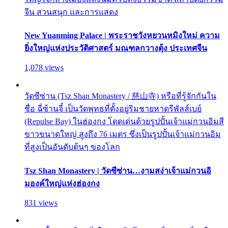
จีน สวนสนุก และการแสดง
New Yuanming Palace | พระราชวังหยวนหมิงใหม่ ความ
ยิ่งใหญ่แห่งประวัติศาสตร์ มณฑลกวางตุ้ง ประเทศจีน
1,078 views
วัดซีซ่าน (Tsz Shan Monastery / 慈山寺) หรือที่รู้จักกันใน
ชื่อ ฉี่ซ้านจี๋ เป็นวัดพุทธที่ตั้งอยู่ริมชายหาดรีพัลส์เบย์
(Repulse Bay) ในฮ่องกง โดดเด่นด้วยรูปปั้นเจ้าแม่กวนอิมสี
ขาวขนาดใหญ่ สูงถึง 76 เมตร ซึ่งเป็นรูปปั้นเจ้าแม่กวนอิม
ที่สูงเป็นอันดับต้นๆ ของโลก
Tsz Shan Monastery | วัดซีซ่าน…งามสง่าเจ้าแม่กวนอิ
มองค์ใหญ่แห่งฮ่องกง
831 views