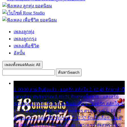
เพลงลูกทุ่ง
เพลงลูกกรุง
เพลงเพื่อชีวิต
อัลบั้ม
เพลงทั้งหมด
Music All
ค้นหา
Search
1. 00:00 สามสิบยังแจ๋ว - ยอดรัก สลักใจ 2. 02:49 รักมาห้าปี
- ศรเพชร ศรสุพรรณ 3. 05:57 รักสาวเสื้อลาย - แสงสุรีย์
รุ่งโรจน์ 4. 09:51 รักสะท้านดินสะเทือน - ยอดรัก สลักใจ 5.
12:23 มอเตอร์ไซค์ทำหล่น - ศรเพชร ศรสุพรรณ 6. 14:49
หิ้วกระเป๋า - แสงสุรีย์ รุ่งโรจน์ 7. 17:57 รักเผื่อเลือก - ยอด
รัก สลักใจ 8. 21:21 น้ำตาไอ้หนุ่ม - ศรเพชร ศรสุพรรณ 9.