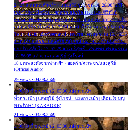
24:27 สามเณรกำพร้า - แสงสุรีย์ รุ่งโรจน์ 10. 28:08 ไม่มี
เวลาไปหาเมียน้อย - ยอดรัก สลักใจ 11. 31:29 ชีวิตไอ้
ธรรม - ศรเพชร ศรสุพรรณ 12. 35:26 ทหารอากาศขาดรัก
- แสงสุรีย์ รุ่งโรจน์ 13. 39:01 คนหัวใจโทรม - ยอดรัก สลัก
ใจ 14. 42:49 ไอ้หวังตายแน่ - ศรเพชร ศรสุพรรณ 15. 46:35
ธาตุแท้ของเธอ - แสงสุรีย์ รุ่งโรจน์ 16. 49:57 กำนันกำใน -
ยอดรัก สลักใจ 17. 52:29 สาวบริสุทธิ์ - ศรเพชร ศรสุพรรณ
18. 56:05 แต๋วจ๋า - แสงสุรีย์ รุ่งโรจน์
18 บทเพลงดังจากฟากฟ้า - ยอดรัก/ศรเพชร/แสงสุรีย์
(Official Audio)
29 views • 04.08.2569
1. 00:00 หิ้วกระเป๋า 2. 03:30 แย่งกระเป๋า
หิ้วกระเป๋า | แสงสุรีย์ รุ่งโรจน์ - แย่งกระเป๋า | เตือนใจ บุญ
พระรักษา (KARAOKE)
21 views • 03.08.2569
1. 00:00 หิ้วกระเป๋า 2. 03:30 แย่งกระเป๋า