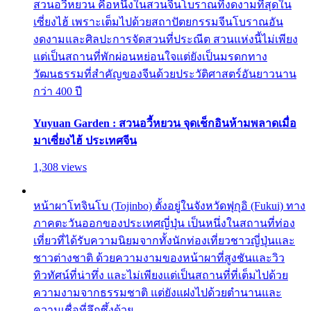
สวนอวี้หยวน คือหนึ่งในสวนจีนโบราณที่งดงามที่สุดใน
เซี่ยงไฮ้ เพราะเต็มไปด้วยสถาปัตยกรรมจีนโบราณอัน
งดงามและศิลปะการจัดสวนที่ประณีต สวนแห่งนี้ไม่เพียง
แต่เป็นสถานที่พักผ่อนหย่อนใจแต่ยังเป็นมรดกทาง
วัฒนธรรมที่สำคัญของจีนด้วยประวัติศาสตร์อันยาวนาน
กว่า 400 ปี
Yuyuan Garden : สวนอวี้หยวน จุดเช็กอินห้ามพลาดเมื่อ
มาเซี่ยงไฮ้ ประเทศจีน
1,308 views
หน้าผาโทจินโบ (Tojinbo) ตั้งอยู่ในจังหวัดฟุกุอิ (Fukui) ทาง
ภาคตะวันออกของประเทศญี่ปุ่น เป็นหนึ่งในสถานที่ท่อง
เที่ยวที่ได้รับความนิยมจากทั้งนักท่องเที่ยวชาวญี่ปุ่นและ
ชาวต่างชาติ ด้วยความงามของหน้าผาที่สูงชันและวิว
ทิวทัศน์ที่น่าทึ่ง และไม่เพียงแต่เป็นสถานที่ที่เต็มไปด้วย
ความงามจากธรรมชาติ แต่ยังแฝงไปด้วยตำนานและ
ความเชื่อที่ลึกซึ้งด้วย