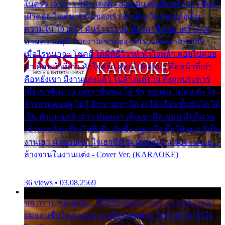
ในครัว เจ้าสาว ก็มัวแต่งตัว สวยเด่น นั่งเคียงเจ้าบ่าว ที่เขา
เฝ้าคอย ใจเต้น หัวใจของเรา ลำเค็ญ ใครจะมองเห็น
ความใน ใจ เศร้า มันร้าวระบม ต้องมาขื่นขม เศร้าตรม
ท่ามความสุขี ช่วยงานเขาแต่ง แต่เรา แล้งมาหลายปี
เมื่อไรหนอจะ โชคดี ได้มีพิธีวิวาห์ หัวใจหล้า คอยไปคอย
มา คือหน้าที่เก่า หัวใจหล้า คอยไปคอยมา คือหน้าที่เก่า
คือหยังเขา มีงานแต่งแล้ว ไปล้างแต่จาน ดั่งถูกประหาร
เมื่อเขาชื่นบาน แต่เราขื่นขม โอ้ รัก ลอยลม ไม่สม ดัง ใจ
ล้างจานคอยคู่ ไม่รู้ อีกนานเท่าใด จะได้ เลื่อนขั้นบันได ได้
เป็น ตำแหน่งเจ้าสาว มันเหงา เห็นเขามีคู่ ซมดู มีคู่ก็ม่วน
เข้าพาขวัญ เสียงโห่ตึงตึง มันซึ้ง อยู่แก่ใจ มื้อใด๋หนอ สิเป็น
งานเฮา มัวซอยเขา ใจเฮาซิด้าน มันทรมาน จับจาน เอย…
ล้างจานในงานแต่ง - Cover Ver. (KARAOKE)
36 views • 03.08.2569
ขอ กราบ ขอบคุณ.... ที่ได้รับไออุ่น การุณ จากแฟน เพลง
ผมแสนชื่นใจ หายวังเวง เมื่อแฟนเพลง ให้กำลังใจ น้ำใจ