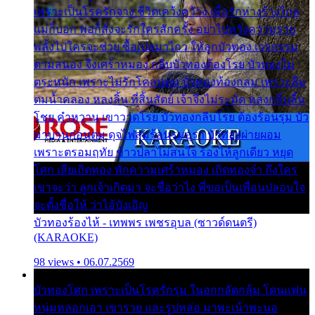
เพราะเป็นโรครักจาง ชีวิตเคว้งคว้าง เมื่อรักห่างร้างไกล
แม่ก็บอก พ่อก็สั่งจะรักใครสักครั้ง อย่าไปหวังความรวย
พลั้งไปใครจะช่วย ซื้อเปลมาไกว ให้ลูกบัวทอง เวรกรรม
ตามสนอง จึงเศร้าหมอง กลีบบัวทองต้องโรย บัวทองไม่
ตระหนัก เพราะไม่รักโคลนตม บัวทองท้องกลม เพราะลืม
ตมน้ำคลอง หลงลิ้น ที่สิ้นสัตย์ เจ้าจึงไม่ระมัด หลงกลิ่นลิ้น
โชย คำหวาน เขาวาดโรย บัวทองกลีบโรย ต้องร้อนรุม บัว
มาบานก่อนตูม ดุจไฟสุมร้อนรุมอุรา บัวทองผ่ายผอม
เพราะตรอมฤทัย ข้าวปลาไม่สนใจ ร้องไห้ลูกเดียว หยุด
โศก เสียเถิดทอง พักความเศร้าหมอง เถิดทองจ๋า ถึงใคร
เขาจะว่า ลูกเจ้าเกิดมา จะชื่อว่าไง พี่ขอเป็นเพื่อนปลอบใจ
จะตั้งชื่อให้ ว่าไอ้บังเอิญ
บัวทองร้องไห้ - เทพพร เพชรอุบล (ซาวด์ดนตรี)
(KARAOKE)
98 views • 06.07.2569
บัวทองโศก เพราะเป็นโรครักรุม ในอกกลัดกลุ้ม โดนแฟน
หนุ่มหลอกเอา เขารวย และรูปหล่อ มาพะเน้าพะนอ