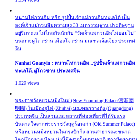
หนานไห่กวนอิม หรือ รูปปั้นเจ้าแม่กวนอิมทะเลใต้ เป็น
องค์เจ้าแม่กวนอิมความสูง 33 เมตรรวมฐาน ประดิษฐาน
อยู่ริมทะเล ไม่ไกลกันนักกับ “วัดเจ้าแม่กวนอิมไม่ยอมไป”
บนเกาะผู่โถวซาน เมืองโจวซาน มณฑลเจ้อเจียง ประเทศ
จีน
Nanhai Guanyin : หนานไห่กวนอิม...รูปปั้นเจ้าแม่กวนอิม
ทะเลใต้, ผู่โถวซาน ประเทศจีน
1,029 views
พระราชวังหยวนหมิงใหม่ (New Yuanming Palace/宮新園
明園) ในเมืองจูไห่ (Zhuhai) มณฑลกวางตุ้ง (Quangdong)
ประเทศจีน เป็นสวนและสถานที่ท่องเที่ยวที่ได้รับแรง
บันดาลใจจากพระราชวังฤดูร้อนเก่า (Old Summer Palace)
หรือหยวนหมิงหยวนในกรุงปักกิ่ง สวนสาธารณะขนาด
ใหญ่ใจกลางเมืองแห่งนี้มีครบทั้งธรรมชาติ สถาปัตยกรรม