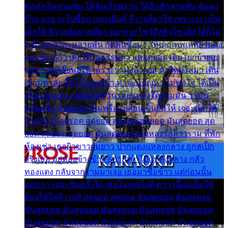
พ่อส่งเงินสามพัน ให้ฉันเรียนราม ได้อีกสักสามพัน ฉันคง
บ๊าย บาย จะไปซื้อกางเกงยีนส์ ลีวายส์มาใส่ เพราะเราเป็น
เด็กใต้ ลีวายส์อย่างเดียว อยากจะโชว์ถึงหิวโซ เด็กใต้ก็ไม่
หวั่น ตกตัวละหลายพัน กัดฟันซื้อมา ให้เด็กเทพเหลียวมอง
และต้องรู้ว่า เด็กใต้ไม่ธรรมดา แต่สุดยอด เดินโยกย้ายเย
ยวน กวนโอ๊ยพอได้ เพราะว่านุ่งลีวายส์ ตัวใหม่ใส่มา เดิน
เข้ามหาลัย จิ๊กโก๊มองหน้า ท่าจะมีปัญหา ไม่พอใจ ได้เป็น
เรื่องแน่นอน แต่ฉันไม่หวั่น เลยแหลงใต้ถามมัน ว่ามัน
พรั่นพรือ มันตอบว่าไม่พรื่อ เปลี่ยนเป็นยิ้มให้ เจอะเด็กใต้
ด้วยกัน ก็เลยรอด สุดยอด สุดยอด สุดยอด มันสุดยอด สุด
ยอด สุดยอด สุดยอด มันสุดยอด แอบหลงรักสาวราม ที่พัก
ห้องเช่า เธอผิวขาวผมยาว ปากแดงแหลงกลาง ถูกสเป็ก
จริงเธอ อยู่ห้องข้างข้าง อยากเข้าไปแหลงกลาง กลัว
ทองแดง กลับจากรามมาเจอ เธอมาซื้อข้าว แต่ก่อนนั้น
สองเรา เจอะกันครั้งใด เธอไม่เคยไยดี คราวนี้เธอยิ้มให้
ต้องให้ใส่ลีวายส์ สุดยอด สุดยอด มันสุดยอด มันสุดยอด
มันสุดยอด มันสุดยอด มันสุดยอด มันสุดยอด มันสุดยอด
มันสุดยอด มันสุดยอด มันสุดยอด มันสุดยอด มันสุดยอด