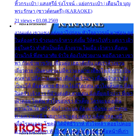
หิ้วกระเป๋า | แสงสุรีย์ รุ่งโรจน์ - แย่งกระเป๋า | เตือนใจ บุญ
พระรักษา (ซาวด์ดนตรี) (KARAOKE)
21 views • 03.08.2569
งานแต่ง เขาแซง แย่งเอาไปก่อน หัวใจอาวรณ์ มาซ่อน อยู่
ในห้องครัว ข้างนอกเจ้าสาว ส่งยิ้ม ให้คนไปทั่ว แต่เรา เฝ้า
อยู่ในครัว ทำตัวเป็นเด็ก ล้างจาน ในเมื่อ เจ้าสาว คือคน
บ้านใกล้ พึ่งพาอาศัย จำใจ ต้องไปช่วยงาน พอถึงเวลา เขา
พา กันเข้าพาขวัญ เพื่อนฝูง เฮฮาดังลั่น แต่เราล้างจาน
เดียวดาย เป็นคนพ่าย บ่มีความหมาย เคียงใจเจ้าบ่าว เป็น
คนพ่าย บ่มีความหมาย เคียงใจเจ้าบ่าว เพื่อนเจ้าสาว ยัง
เป็นบ่ได้ คือคนพ่าย ฮักคน ไม่มีใครสน เขาไม่เห็นคน ที่อยู่
ในครัว เจ้าสาว ก็มัวแต่งตัว สวยเด่น นั่งเคียงเจ้าบ่าว ที่เขา
เฝ้าคอย ใจเต้น หัวใจของเรา ลำเค็ญ ใครจะมองเห็น
ความใน ใจ เศร้า มันร้าวระบม ต้องมาขื่นขม เศร้าตรม
ท่ามความสุขี ช่วยงานเขาแต่ง แต่เรา แล้งมาหลายปี
เมื่อไรหนอจะ โชคดี ได้มีพิธีวิวาห์ หัวใจหล้า คอยไปคอย
มา คือหน้าที่เก่า หัวใจหล้า คอยไปคอยมา คือหน้าที่เก่า