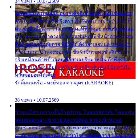
34 views • 10.07.2569
ไม่เคยรักใครแน่หรือ อยากเชื่อถือก็ไม่กล้า ติ๋มใช่คนสวย
ตรึงใจ ติ๋มใช่งามซึ้งตรึงตรา พี่หรือจะมาหมายร่วมชีวี ก็
คนเขาลืออื้อฉาว ว่าสาวๆรุมตอมพี่ ติ๋มอยากรับรักเหมือน
กัน แต่หวั่นจะช้ำดวงฤดี กลัวแฟนของพี่ชี้หน้าด่าทอ ก็คน
ชื่อต๋อยต้อยตุ้มตุ๋ยต่าย พี่ยังลืมได้ง่ายๆเลยหนอ แค่ตัวเรา
สาวบ้านนา แสนจะซอมซ่อ ขืนรักขืนรอคงช้ำสักวัน ถ้า
จริงเหมือนคำพร่ำเฉลย พี่อย่าเฉยรีบมาหมั้น ถ้าพี่สู่ขอ
ตามธรรมเนียม ติ๋มจะเตรียมรับเกลียวสัมพันธ์ ผิดหวังไม่
หวั่นขอยอมได้เคียง
รักติ๋มแน่หรือ - หงษ์ทอง ดาวอุดร (KARAOKE)
38 views • 10.07.2569
บัวทองโศก เพราะเป็นโรครักรุม ในอกกลัดกลุ้ม โดนแฟน
หนุ่มหลอกเอา เขารวย และรูปหล่อ มาพะเน้าพะนอ
ออเซาะจนใจเบา สงสาร บัวทองเศร้า น้ำตาคลอเบ้า เฝ้า
อาลัย หนุ่มรูปหล่อหนีไกล หัวใจบัวทองระรวย บัวทองโศก