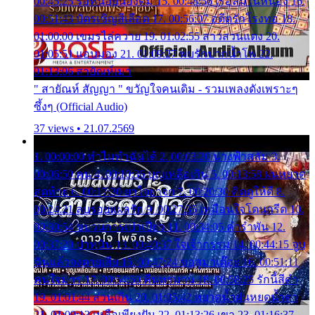
00:45:25 รอหน่อยน้องติ๋ม 15. 00:48:56 เรือล่มในหนอง 16.
00:51:43 บัตรเชิญสีเลือด 17. 00:56:07 อดีตรักโรงทอ 18.
01:00:00 เขมรไล่ควาย 19. 01:02:55 สาวสวนแตง 20.
01:05:51 แอบมอง 21. 01:09:27 พบรักปากน้ำโพ 22.
01:13:06 สายัณห์เมา
" สายัณห์ สัญญา " ขวัญใจคนเดิม - รวมเพลงดังเพราะๆ
ซึ้งๆ (Official Audio)
37 views • 21.07.2569
1. 00:00:00 ทำไมทำฉันได้ 2. 00:03:20 นางฟ้าสลัม 3.
00:06:50 คน 4. 00:10:36 บุญเหลือเกิน 5. 00:13:58 ฝนหยาด
สุดท้าย 6. 00:17:30 ยาใจยาจก 7. 00:20:30 คิดดูให้ดี 8.
00:24:21 ลบรอยแผลรัก 9. 00:27:35 เหมือนใจโดนกรีด 10.
00:30:54 ขบวนการเปาเปียว 11. 00:34:05 คำรำพัน 12.
00:37:20 ปาหนัน 13. 00:40:37 ใจเจ้ากรรม 14. 00:44:15 จูบ
ฉันแล้วจงตายเสีย 15. 00:47:24 ขอสูมาเต๊อะ 16. 00:51:11
คนใจมาร 17. 00:54:50 คืนทรมาน 18. 00:58:25 รักนี้สีดำ
19. 01:01:44 ส่วนเกิน 20. 01:05:42 หยาดน้ำฝนหยดน้ำตา
21. 01:09:13 เหลือเพียงฝัน 22. 01:13:26 เขา 23. 01:16:37