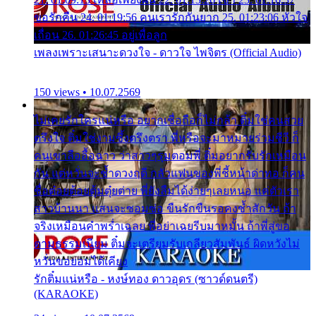
ขอรักคืน 24. 01:19:56 คนเรารักกันยาก 25. 01:23:06 หัวใจ
เถื่อน 26. 01:26:45 อยู่เพื่อลูก
เพลงเพราะเสนาะดวงใจ - ดาวใจ ไพจิตร (Official Audio)
150 views • 10.07.2569
ไม่เคยรักใครแน่หรือ อยากเชื่อถือก็ไม่กล้า ติ๋มใช่คนสวย
ตรึงใจ ติ๋มใช่งามซึ้งตรึงตรา พี่หรือจะมาหมายร่วมชีวี ก็
คนเขาลืออื้อฉาว ว่าสาวๆรุมตอมพี่ ติ๋มอยากรับรักเหมือน
กัน แต่หวั่นจะช้ำดวงฤดี กลัวแฟนของพี่ชี้หน้าด่าทอ ก็คน
ชื่อต๋อยต้อยตุ้มตุ๋ยต่าย พี่ยังลืมได้ง่ายๆเลยหนอ แค่ตัวเรา
สาวบ้านนา แสนจะซอมซ่อ ขืนรักขืนรอคงช้ำสักวัน ถ้า
จริงเหมือนคำพร่ำเฉลย พี่อย่าเฉยรีบมาหมั้น ถ้าพี่สู่ขอ
ตามธรรมเนียม ติ๋มจะเตรียมรับเกลียวสัมพันธ์ ผิดหวังไม่
หวั่นขอยอมได้เคียง
รักติ๋มแน่หรือ - หงษ์ทอง ดาวอุดร (ซาวด์ดนตรี)
(KARAOKE)