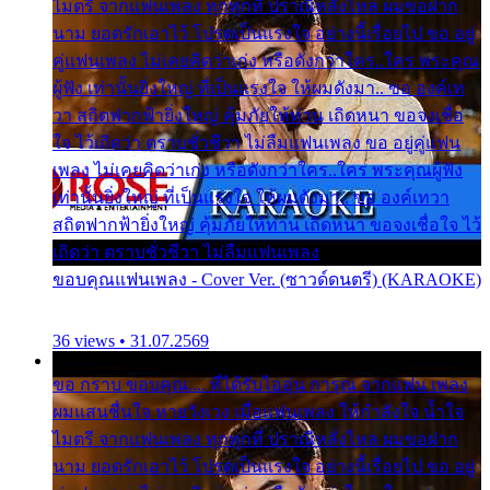
ไมตรี จากแฟนเพลง ทุกทุกที่ ปราณีหลั่งไหล ผมขอฝาก
นาม ยอดรักเอาไว้ โปรดเป็นแรงใจ อย่างนี้เรื่อยไป ขอ อยู่
คู่แฟนเพลง ไม่เคยคิดว่าเก่ง หรือดังกว่าใคร..ใคร พระคุณ
ผู้ฟัง เท่านั้นยิ่งใหญ่ ที่เป็นแรงใจ ให้ผมดังมา.. ขอ องค์เท
วา สถิตฟากฟ้ายิ่งใหญ่ คุ้มภัยให้ท่าน เถิดหนา ขอจงเชื่อ
ใจ ไว้เถิดว่า ตราบชั่วชีวา ไม่ลืมแฟนเพลง ขอ อยู่คู่แฟน
เพลง ไม่เคยคิดว่าเก่ง หรือดังกว่าใคร..ใคร พระคุณผู้ฟัง
เท่านั้นยิ่งใหญ่ ที่เป็นแรงใจ ให้ผมดังมา.. ขอ องค์เทวา
สถิตฟากฟ้ายิ่งใหญ่ คุ้มภัยให้ท่าน เถิดหนา ขอจงเชื่อใจ ไว้
เถิดว่า ตราบชั่วชีวา ไม่ลืมแฟนเพลง
ขอบคุณแฟนเพลง - Cover Ver. (ซาวด์ดนตรี) (KARAOKE)
36 views • 31.07.2569
ขอ กราบ ขอบคุณ.... ที่ได้รับไออุ่น การุณ จากแฟน เพลง
ผมแสนชื่นใจ หายวังเวง เมื่อแฟนเพลง ให้กำลังใจ น้ำใจ
ไมตรี จากแฟนเพลง ทุกทุกที่ ปราณีหลั่งไหล ผมขอฝาก
นาม ยอดรักเอาไว้ โปรดเป็นแรงใจ อย่างนี้เรื่อยไป ขอ อยู่