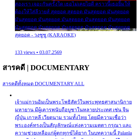
สองเรา เจอะกันครั้งใด เธอไม่เคยไยดี คราวนี้เธอยิ้มให้
ต้องให้ใส่ลีวายส์ สุดยอด สุดยอด มันสุดยอด มันสุดยอด
มันสุดยอด มันสุดยอด มันสุดยอด มันสุดยอด มันสุดยอด
มันสุดยอด มันสุดยอด มันสุดยอด มันสุดยอด มันสุดยอด
สุดยอด - วงซูซู (KARAOKE)
133 views • 03.07.2569
สารคดี
|
DOCUMENTARY
สารคดีทั้งหมด
DOCUMENTARY ALL
เจ้าแม่กวนอิมเป็นพระโพธิสัตว์ในพระพุทธศาสนานิกาย
มหายาน มีผู้เคารพนับถือบูชาในหลายประเทศ เช่น จีน
ญี่ปุ่น เกาหลี เวียดนาม รวมทั้งไทย โดยมีความเชื่อว่า
พระองค์ทรงเป็นสัญลักษณ์แห่งความเมตตา กรุณา และ
ความช่วยเหลือแก่ผู้ตกทุกข์ได้ยาก ในบทความนี้ Palanla