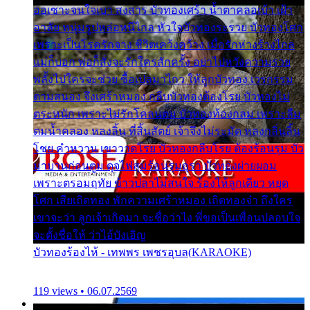
ออเซาะจนใจเบา สงสาร บัวทองเศร้า น้ำตาคลอเบ้า เฝ้า
อาลัย หนุ่มรูปหล่อหนีไกล หัวใจบัวทองระรวย บัวทองโศก
เพราะเป็นโรครักจาง ชีวิตเคว้งคว้าง เมื่อรักห่างร้างไกล
แม่ก็บอก พ่อก็สั่งจะรักใครสักครั้ง อย่าไปหวังความรวย
พลั้งไปใครจะช่วย ซื้อเปลมาไกว ให้ลูกบัวทอง เวรกรรม
ตามสนอง จึงเศร้าหมอง กลีบบัวทองต้องโรย บัวทองไม่
ตระหนัก เพราะไม่รักโคลนตม บัวทองท้องกลม เพราะลืม
ตมน้ำคลอง หลงลิ้น ที่สิ้นสัตย์ เจ้าจึงไม่ระมัด หลงกลิ่นลิ้น
โชย คำหวาน เขาวาดโรย บัวทองกลีบโรย ต้องร้อนรุม บัว
มาบานก่อนตูม ดุจไฟสุมร้อนรุมอุรา บัวทองผ่ายผอม
เพราะตรอมฤทัย ข้าวปลาไม่สนใจ ร้องไห้ลูกเดียว หยุด
โศก เสียเถิดทอง พักความเศร้าหมอง เถิดทองจ๋า ถึงใคร
เขาจะว่า ลูกเจ้าเกิดมา จะชื่อว่าไง พี่ขอเป็นเพื่อนปลอบใจ
จะตั้งชื่อให้ ว่าไอ้บังเอิญ
บัวทองร้องไห้ - เทพพร เพชรอุบล(KARAOKE)
119 views • 06.07.2569