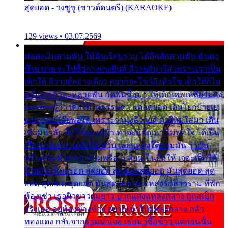
สุดยอด - วงซูซู (ซาวด์ดนตรี) (KARAOKE)
129 views • 03.07.2569
พ่อส่งเงินสามพัน ให้ฉันเรียนราม ได้อีกสักสามพัน ฉันคง
บ๊าย บาย จะไปซื้อกางเกงยีนส์ ลีวายส์มาใส่ เพราะเราเป็น
เด็กใต้ ลีวายส์อย่างเดียว อยากจะโชว์ถึงหิวโซ เด็กใต้ก็ไม่
หวั่น ตกตัวละหลายพัน กัดฟันซื้อมา ให้เด็กเทพเหลียวมอง
และต้องรู้ว่า เด็กใต้ไม่ธรรมดา แต่สุดยอด เดินโยกย้ายเย
ยวน กวนโอ๊ยพอได้ เพราะว่านุ่งลีวายส์ ตัวใหม่ใส่มา เดิน
เข้ามหาลัย จิ๊กโก๊มองหน้า ท่าจะมีปัญหา ไม่พอใจ ได้เป็น
เรื่องแน่นอน แต่ฉันไม่หวั่น เลยแหลงใต้ถามมัน ว่ามัน
พรั่นพรือ มันตอบว่าไม่พรื่อ เปลี่ยนเป็นยิ้มให้ เจอะเด็กใต้
ด้วยกัน ก็เลยรอด สุดยอด สุดยอด สุดยอด มันสุดยอด สุด
ยอด สุดยอด สุดยอด มันสุดยอด แอบหลงรักสาวราม ที่พัก
ห้องเช่า เธอผิวขาวผมยาว ปากแดงแหลงกลาง ถูกสเป็ก
จริงเธอ อยู่ห้องข้างข้าง อยากเข้าไปแหลงกลาง กลัว
ทองแดง กลับจากรามมาเจอ เธอมาซื้อข้าว แต่ก่อนนั้น