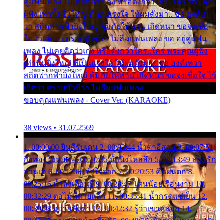
คู่แฟนเพลง ไม่เคยคิดว่าเก่ง หรือดังกว่าใคร..ใคร พระคุณ
ผู้ฟัง เท่านั้นยิ่งใหญ่ ที่เป็นแรงใจ ให้ผมดังมา.. ขอ องค์เท
วา สถิตฟากฟ้ายิ่งใหญ่ คุ้มภัยให้ท่าน เถิดหนา ขอจงเชื่อ
ใจ ไว้เถิดว่า ตราบชั่วชีวา ไม่ลืมแฟนเพลง ขอ อยู่คู่แฟน
เพลง ไม่เคยคิดว่าเก่ง หรือดังกว่าใคร..ใคร พระคุณผู้ฟัง
เท่านั้นยิ่งใหญ่ ที่เป็นแรงใจ ให้ผมดังมา.. ขอ องค์เทวา
สถิตฟากฟ้ายิ่งใหญ่ คุ้มภัยให้ท่าน เถิดหนา ขอจงเชื่อใจ ไว้
เถิดว่า ตราบชั่วชีวา ไม่ลืมแฟนเพลง
ขอบคุณแฟนเพลง - Cover Ver. (KARAOKE)
38 views • 31.07.2569
1. 00:00:00 ยินดีรับเดน 2. 00:03:44 น้ำตาอีสาน 3. 00:07:51
กิ่งทองใบหยก 4. 00:10:35 น้ำนิ่งไหลลึก 5. 00:13:49 ลานรัก
ลานเท 6. 00:17:06 จำใจจาก 7. 00:20:53 คืนฝนตก 8.
00:25:16 น้ำลงเดือนยี่ 9. 00:28:47 โสนน้อยเรือนงาม 10.
00:32:29 ตอไม้ที่ตายแล้ว 11. 00:35:41 น้ำกรดแช่เย็น 12.
00:39:08 อยากฟังซ้ำ 13. 00:42:32 รู้ว่าเขาหลอก 14.