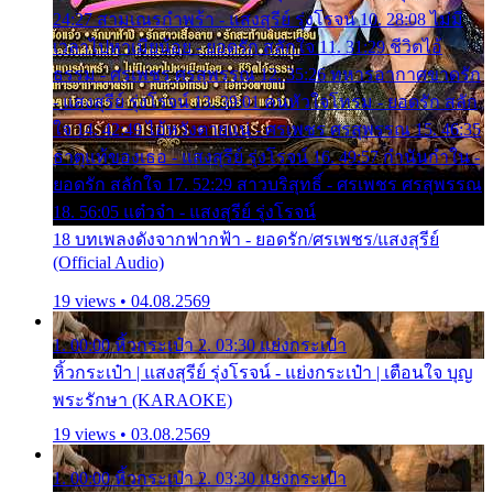
24:27 สามเณรกำพร้า - แสงสุรีย์ รุ่งโรจน์ 10. 28:08 ไม่มี
เวลาไปหาเมียน้อย - ยอดรัก สลักใจ 11. 31:29 ชีวิตไอ้
ธรรม - ศรเพชร ศรสุพรรณ 12. 35:26 ทหารอากาศขาดรัก
- แสงสุรีย์ รุ่งโรจน์ 13. 39:01 คนหัวใจโทรม - ยอดรัก สลัก
ใจ 14. 42:49 ไอ้หวังตายแน่ - ศรเพชร ศรสุพรรณ 15. 46:35
ธาตุแท้ของเธอ - แสงสุรีย์ รุ่งโรจน์ 16. 49:57 กำนันกำใน -
ยอดรัก สลักใจ 17. 52:29 สาวบริสุทธิ์ - ศรเพชร ศรสุพรรณ
18. 56:05 แต๋วจ๋า - แสงสุรีย์ รุ่งโรจน์
18 บทเพลงดังจากฟากฟ้า - ยอดรัก/ศรเพชร/แสงสุรีย์
(Official Audio)
19 views • 04.08.2569
1. 00:00 หิ้วกระเป๋า 2. 03:30 แย่งกระเป๋า
หิ้วกระเป๋า | แสงสุรีย์ รุ่งโรจน์ - แย่งกระเป๋า | เตือนใจ บุญ
พระรักษา (KARAOKE)
19 views • 03.08.2569
1. 00:00 หิ้วกระเป๋า 2. 03:30 แย่งกระเป๋า