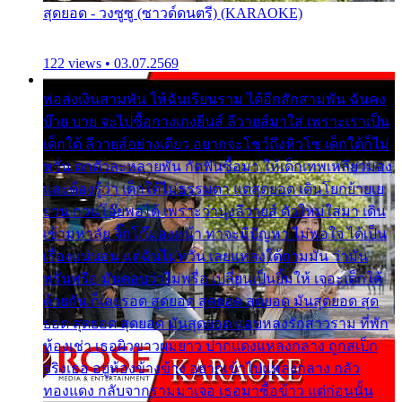
สุดยอด - วงซูซู (ซาวด์ดนตรี) (KARAOKE)
122 views • 03.07.2569
พ่อส่งเงินสามพัน ให้ฉันเรียนราม ได้อีกสักสามพัน ฉันคง
บ๊าย บาย จะไปซื้อกางเกงยีนส์ ลีวายส์มาใส่ เพราะเราเป็น
เด็กใต้ ลีวายส์อย่างเดียว อยากจะโชว์ถึงหิวโซ เด็กใต้ก็ไม่
หวั่น ตกตัวละหลายพัน กัดฟันซื้อมา ให้เด็กเทพเหลียวมอง
และต้องรู้ว่า เด็กใต้ไม่ธรรมดา แต่สุดยอด เดินโยกย้ายเย
ยวน กวนโอ๊ยพอได้ เพราะว่านุ่งลีวายส์ ตัวใหม่ใส่มา เดิน
เข้ามหาลัย จิ๊กโก๊มองหน้า ท่าจะมีปัญหา ไม่พอใจ ได้เป็น
เรื่องแน่นอน แต่ฉันไม่หวั่น เลยแหลงใต้ถามมัน ว่ามัน
พรั่นพรือ มันตอบว่าไม่พรื่อ เปลี่ยนเป็นยิ้มให้ เจอะเด็กใต้
ด้วยกัน ก็เลยรอด สุดยอด สุดยอด สุดยอด มันสุดยอด สุด
ยอด สุดยอด สุดยอด มันสุดยอด แอบหลงรักสาวราม ที่พัก
ห้องเช่า เธอผิวขาวผมยาว ปากแดงแหลงกลาง ถูกสเป็ก
จริงเธอ อยู่ห้องข้างข้าง อยากเข้าไปแหลงกลาง กลัว
ทองแดง กลับจากรามมาเจอ เธอมาซื้อข้าว แต่ก่อนนั้น