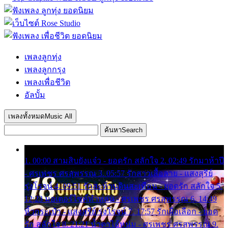
เพลงลูกทุ่ง
เพลงลูกกรุง
เพลงเพื่อชีวิต
อัลบั้ม
เพลงทั้งหมด
Music All
ค้นหา
Search
1. 00:00 สามสิบยังแจ๋ว - ยอดรัก สลักใจ 2. 02:49 รักมาห้าปี
- ศรเพชร ศรสุพรรณ 3. 05:57 รักสาวเสื้อลาย - แสงสุรีย์
รุ่งโรจน์ 4. 09:51 รักสะท้านดินสะเทือน - ยอดรัก สลักใจ 5.
12:23 มอเตอร์ไซค์ทำหล่น - ศรเพชร ศรสุพรรณ 6. 14:49
หิ้วกระเป๋า - แสงสุรีย์ รุ่งโรจน์ 7. 17:57 รักเผื่อเลือก - ยอด
รัก สลักใจ 8. 21:21 น้ำตาไอ้หนุ่ม - ศรเพชร ศรสุพรรณ 9.