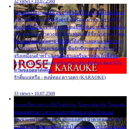
32 views • 10.07.2569
ไม่เคยรักใครแน่หรือ อยากเชื่อถือก็ไม่กล้า ติ๋มใช่คนสวย
ตรึงใจ ติ๋มใช่งามซึ้งตรึงตรา พี่หรือจะมาหมายร่วมชีวี ก็
คนเขาลืออื้อฉาว ว่าสาวๆรุมตอมพี่ ติ๋มอยากรับรักเหมือน
กัน แต่หวั่นจะช้ำดวงฤดี กลัวแฟนของพี่ชี้หน้าด่าทอ ก็คน
ชื่อต๋อยต้อยตุ้มตุ๋ยต่าย พี่ยังลืมได้ง่ายๆเลยหนอ แค่ตัวเรา
สาวบ้านนา แสนจะซอมซ่อ ขืนรักขืนรอคงช้ำสักวัน ถ้า
จริงเหมือนคำพร่ำเฉลย พี่อย่าเฉยรีบมาหมั้น ถ้าพี่สู่ขอ
ตามธรรมเนียม ติ๋มจะเตรียมรับเกลียวสัมพันธ์ ผิดหวังไม่
หวั่นขอยอมได้เคียง
รักติ๋มแน่หรือ - หงษ์ทอง ดาวอุดร (KARAOKE)
33 views • 10.07.2569
บัวทองโศก เพราะเป็นโรครักรุม ในอกกลัดกลุ้ม โดนแฟน
หนุ่มหลอกเอา เขารวย และรูปหล่อ มาพะเน้าพะนอ
ออเซาะจนใจเบา สงสาร บัวทองเศร้า น้ำตาคลอเบ้า เฝ้า
อาลัย หนุ่มรูปหล่อหนีไกล หัวใจบัวทองระรวย บัวทองโศก