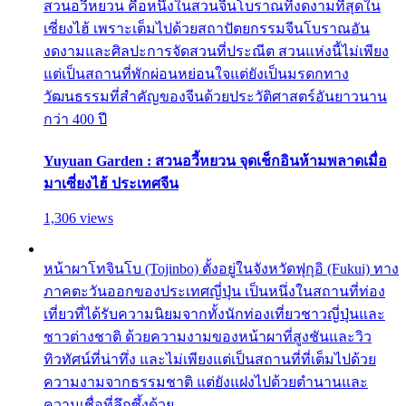
สวนอวี้หยวน คือหนึ่งในสวนจีนโบราณที่งดงามที่สุดใน
เซี่ยงไฮ้ เพราะเต็มไปด้วยสถาปัตยกรรมจีนโบราณอัน
งดงามและศิลปะการจัดสวนที่ประณีต สวนแห่งนี้ไม่เพียง
แต่เป็นสถานที่พักผ่อนหย่อนใจแต่ยังเป็นมรดกทาง
วัฒนธรรมที่สำคัญของจีนด้วยประวัติศาสตร์อันยาวนาน
กว่า 400 ปี
Yuyuan Garden : สวนอวี้หยวน จุดเช็กอินห้ามพลาดเมื่อ
มาเซี่ยงไฮ้ ประเทศจีน
1,306 views
หน้าผาโทจินโบ (Tojinbo) ตั้งอยู่ในจังหวัดฟุกุอิ (Fukui) ทาง
ภาคตะวันออกของประเทศญี่ปุ่น เป็นหนึ่งในสถานที่ท่อง
เที่ยวที่ได้รับความนิยมจากทั้งนักท่องเที่ยวชาวญี่ปุ่นและ
ชาวต่างชาติ ด้วยความงามของหน้าผาที่สูงชันและวิว
ทิวทัศน์ที่น่าทึ่ง และไม่เพียงแต่เป็นสถานที่ที่เต็มไปด้วย
ความงามจากธรรมชาติ แต่ยังแฝงไปด้วยตำนานและ
ความเชื่อที่ลึกซึ้งด้วย