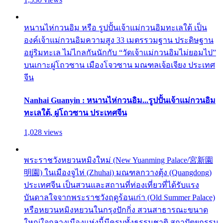
หนานไห่กวนอิม หรือ รูปปั้นเจ้าแม่กวนอิมทะเลใต้ เป็น
องค์เจ้าแม่กวนอิมความสูง 33 เมตรรวมฐาน ประดิษฐาน
อยู่ริมทะเล ไม่ไกลกันนักกับ “วัดเจ้าแม่กวนอิมไม่ยอมไป”
บนเกาะผู่โถวซาน เมืองโจวซาน มณฑลเจ้อเจียง ประเทศ
จีน
Nanhai Guanyin : หนานไห่กวนอิม...รูปปั้นเจ้าแม่กวนอิม
ทะเลใต้, ผู่โถวซาน ประเทศจีน
1,028 views
พระราชวังหยวนหมิงใหม่ (New Yuanming Palace/宮新園
明園) ในเมืองจูไห่ (Zhuhai) มณฑลกวางตุ้ง (Quangdong)
ประเทศจีน เป็นสวนและสถานที่ท่องเที่ยวที่ได้รับแรง
บันดาลใจจากพระราชวังฤดูร้อนเก่า (Old Summer Palace)
หรือหยวนหมิงหยวนในกรุงปักกิ่ง สวนสาธารณะขนาด
ใหญ่ใจกลางเมืองแห่งนี้มีครบทั้งธรรมชาติ สถาปัตยกรรม