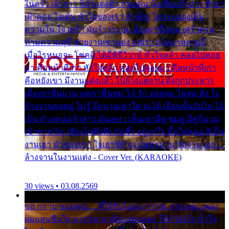
ในครัว เจ้าสาว ก็มัวแต่งตัว สวยเด่น นั่งเคียงเจ้าบ่าว ที่เขา
เฝ้าคอย ใจเต้น หัวใจของเรา ลำเค็ญ ใครจะมองเห็น
ความใน ใจ เศร้า มันร้าวระบม ต้องมาขื่นขม เศร้าตรม
ท่ามความสุขี ช่วยงานเขาแต่ง แต่เรา แล้งมาหลายปี
เมื่อไรหนอจะ โชคดี ได้มีพิธีวิวาห์ หัวใจหล้า คอยไปคอย
มา คือหน้าที่เก่า หัวใจหล้า คอยไปคอยมา คือหน้าที่เก่า
คือหยังเขา มีงานแต่งแล้ว ไปล้างแต่จาน ดั่งถูกประหาร
เมื่อเขาชื่นบาน แต่เราขื่นขม โอ้ รัก ลอยลม ไม่สม ดัง ใจ
ล้างจานคอยคู่ ไม่รู้ อีกนานเท่าใด จะได้ เลื่อนขั้นบันได ได้
เป็น ตำแหน่งเจ้าสาว มันเหงา เห็นเขามีคู่ ซมดู มีคู่ก็ม่วน
เข้าพาขวัญ เสียงโห่ตึงตึง มันซึ้ง อยู่แก่ใจ มื้อใด๋หนอ สิเป็น
งานเฮา มัวซอยเขา ใจเฮาซิด้าน มันทรมาน จับจาน เอย…
ล้างจานในงานแต่ง - Cover Ver. (KARAOKE)
30 views • 03.08.2569
ขอ กราบ ขอบคุณ.... ที่ได้รับไออุ่น การุณ จากแฟน เพลง
ผมแสนชื่นใจ หายวังเวง เมื่อแฟนเพลง ให้กำลังใจ น้ำใจ