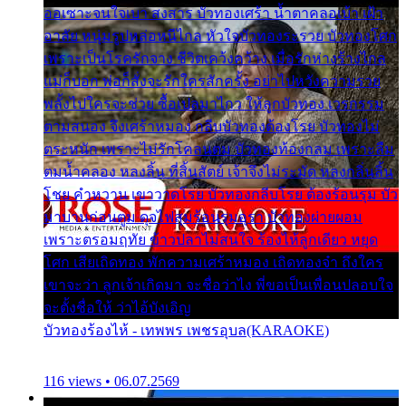
ออเซาะจนใจเบา สงสาร บัวทองเศร้า น้ำตาคลอเบ้า เฝ้า
อาลัย หนุ่มรูปหล่อหนีไกล หัวใจบัวทองระรวย บัวทองโศก
เพราะเป็นโรครักจาง ชีวิตเคว้งคว้าง เมื่อรักห่างร้างไกล
แม่ก็บอก พ่อก็สั่งจะรักใครสักครั้ง อย่าไปหวังความรวย
พลั้งไปใครจะช่วย ซื้อเปลมาไกว ให้ลูกบัวทอง เวรกรรม
ตามสนอง จึงเศร้าหมอง กลีบบัวทองต้องโรย บัวทองไม่
ตระหนัก เพราะไม่รักโคลนตม บัวทองท้องกลม เพราะลืม
ตมน้ำคลอง หลงลิ้น ที่สิ้นสัตย์ เจ้าจึงไม่ระมัด หลงกลิ่นลิ้น
โชย คำหวาน เขาวาดโรย บัวทองกลีบโรย ต้องร้อนรุม บัว
มาบานก่อนตูม ดุจไฟสุมร้อนรุมอุรา บัวทองผ่ายผอม
เพราะตรอมฤทัย ข้าวปลาไม่สนใจ ร้องไห้ลูกเดียว หยุด
โศก เสียเถิดทอง พักความเศร้าหมอง เถิดทองจ๋า ถึงใคร
เขาจะว่า ลูกเจ้าเกิดมา จะชื่อว่าไง พี่ขอเป็นเพื่อนปลอบใจ
จะตั้งชื่อให้ ว่าไอ้บังเอิญ
บัวทองร้องไห้ - เทพพร เพชรอุบล(KARAOKE)
116 views • 06.07.2569