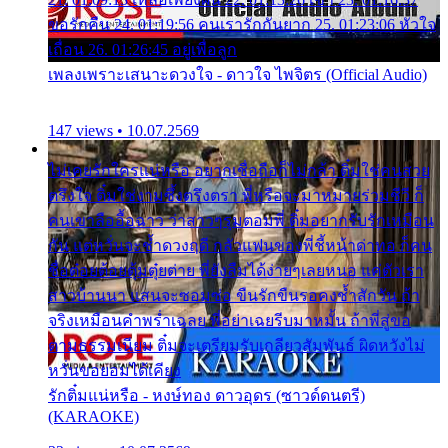
ขอรักคืน 24. 01:19:56 คนเรารักกันยาก 25. 01:23:06 หัวใจ
เถื่อน 26. 01:26:45 อยู่เพื่อลูก
เพลงเพราะเสนาะดวงใจ - ดาวใจ ไพจิตร (Official Audio)
147 views • 10.07.2569
ไม่เคยรักใครแน่หรือ อยากเชื่อถือก็ไม่กล้า ติ๋มใช่คนสวย
ตรึงใจ ติ๋มใช่งามซึ้งตรึงตรา พี่หรือจะมาหมายร่วมชีวี ก็
คนเขาลืออื้อฉาว ว่าสาวๆรุมตอมพี่ ติ๋มอยากรับรักเหมือน
กัน แต่หวั่นจะช้ำดวงฤดี กลัวแฟนของพี่ชี้หน้าด่าทอ ก็คน
ชื่อต๋อยต้อยตุ้มตุ๋ยต่าย พี่ยังลืมได้ง่ายๆเลยหนอ แค่ตัวเรา
สาวบ้านนา แสนจะซอมซ่อ ขืนรักขืนรอคงช้ำสักวัน ถ้า
จริงเหมือนคำพร่ำเฉลย พี่อย่าเฉยรีบมาหมั้น ถ้าพี่สู่ขอ
ตามธรรมเนียม ติ๋มจะเตรียมรับเกลียวสัมพันธ์ ผิดหวังไม่
หวั่นขอยอมได้เคียง
รักติ๋มแน่หรือ - หงษ์ทอง ดาวอุดร (ซาวด์ดนตรี)
(KARAOKE)