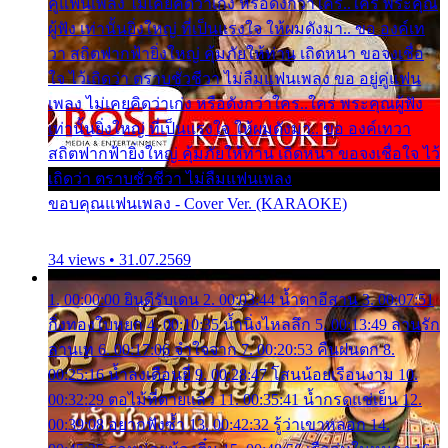
คู่แฟนเพลง ไม่เคยคิดว่าเก่ง หรือดังกว่าใคร..ใคร พระคุณ
ผู้ฟัง เท่านั้นยิ่งใหญ่ ที่เป็นแรงใจ ให้ผมดังมา.. ขอ องค์เท
วา สถิตฟากฟ้ายิ่งใหญ่ คุ้มภัยให้ท่าน เถิดหนา ขอจงเชื่อ
ใจ ไว้เถิดว่า ตราบชั่วชีวา ไม่ลืมแฟนเพลง ขอ อยู่คู่แฟน
เพลง ไม่เคยคิดว่าเก่ง หรือดังกว่าใคร..ใคร พระคุณผู้ฟัง
เท่านั้นยิ่งใหญ่ ที่เป็นแรงใจ ให้ผมดังมา.. ขอ องค์เทวา
สถิตฟากฟ้ายิ่งใหญ่ คุ้มภัยให้ท่าน เถิดหนา ขอจงเชื่อใจ ไว้
เถิดว่า ตราบชั่วชีวา ไม่ลืมแฟนเพลง
ขอบคุณแฟนเพลง - Cover Ver. (KARAOKE)
34 views • 31.07.2569
1. 00:00:00 ยินดีรับเดน 2. 00:03:44 น้ำตาอีสาน 3. 00:07:51
กิ่งทองใบหยก 4. 00:10:35 น้ำนิ่งไหลลึก 5. 00:13:49 ลานรัก
ลานเท 6. 00:17:06 จำใจจาก 7. 00:20:53 คืนฝนตก 8.
00:25:16 น้ำลงเดือนยี่ 9. 00:28:47 โสนน้อยเรือนงาม 10.
00:32:29 ตอไม้ที่ตายแล้ว 11. 00:35:41 น้ำกรดแช่เย็น 12.
00:39:08 อยากฟังซ้ำ 13. 00:42:32 รู้ว่าเขาหลอก 14.