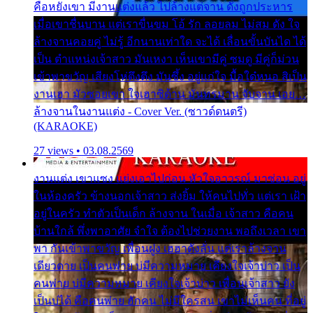
คือหยังเขา มีงานแต่งแล้ว ไปล้างแต่จาน ดั่งถูกประหาร
เมื่อเขาชื่นบาน แต่เราขื่นขม โอ้ รัก ลอยลม ไม่สม ดัง ใจ
ล้างจานคอยคู่ ไม่รู้ อีกนานเท่าใด จะได้ เลื่อนขั้นบันได ได้
เป็น ตำแหน่งเจ้าสาว มันเหงา เห็นเขามีคู่ ซมดู มีคู่ก็ม่วน
เข้าพาขวัญ เสียงโห่ตึงตึง มันซึ้ง อยู่แก่ใจ มื้อใด๋หนอ สิเป็น
งานเฮา มัวซอยเขา ใจเฮาซิด้าน มันทรมาน จับจาน เอย…
ล้างจานในงานแต่ง - Cover Ver. (ซาวด์ดนตรี)
(KARAOKE)
27 views • 03.08.2569
งานแต่ง เขาแซง แย่งเอาไปก่อน หัวใจอาวรณ์ มาซ่อน อยู่
ในห้องครัว ข้างนอกเจ้าสาว ส่งยิ้ม ให้คนไปทั่ว แต่เรา เฝ้า
อยู่ในครัว ทำตัวเป็นเด็ก ล้างจาน ในเมื่อ เจ้าสาว คือคน
บ้านใกล้ พึ่งพาอาศัย จำใจ ต้องไปช่วยงาน พอถึงเวลา เขา
พา กันเข้าพาขวัญ เพื่อนฝูง เฮฮาดังลั่น แต่เราล้างจาน
เดียวดาย เป็นคนพ่าย บ่มีความหมาย เคียงใจเจ้าบ่าว เป็น
คนพ่าย บ่มีความหมาย เคียงใจเจ้าบ่าว เพื่อนเจ้าสาว ยัง
เป็นบ่ได้ คือคนพ่าย ฮักคน ไม่มีใครสน เขาไม่เห็นคน ที่อยู่