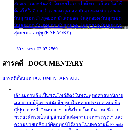
สองเรา เจอะกันครั้งใด เธอไม่เคยไยดี คราวนี้เธอยิ้มให้
ต้องให้ใส่ลีวายส์ สุดยอด สุดยอด มันสุดยอด มันสุดยอด
มันสุดยอด มันสุดยอด มันสุดยอด มันสุดยอด มันสุดยอด
มันสุดยอด มันสุดยอด มันสุดยอด มันสุดยอด มันสุดยอด
สุดยอด - วงซูซู (KARAOKE)
130 views • 03.07.2569
สารคดี
|
DOCUMENTARY
สารคดีทั้งหมด
DOCUMENTARY ALL
เจ้าแม่กวนอิมเป็นพระโพธิสัตว์ในพระพุทธศาสนานิกาย
มหายาน มีผู้เคารพนับถือบูชาในหลายประเทศ เช่น จีน
ญี่ปุ่น เกาหลี เวียดนาม รวมทั้งไทย โดยมีความเชื่อว่า
พระองค์ทรงเป็นสัญลักษณ์แห่งความเมตตา กรุณา และ
ความช่วยเหลือแก่ผู้ตกทุกข์ได้ยาก ในบทความนี้ Palanla