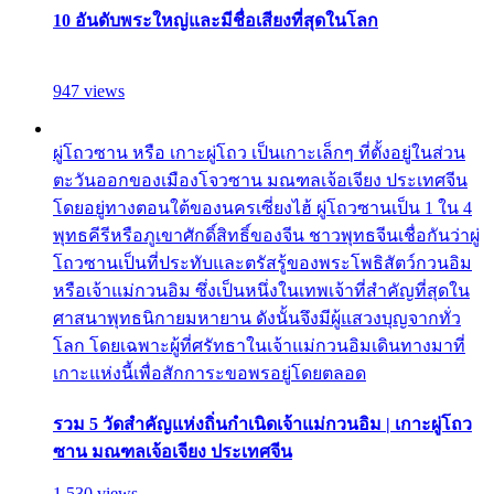
10 อันดับพระใหญ่และมีชื่อเสียงที่สุดในโลก
947 views
ผู่โถวซาน หรือ เกาะผู่โถว เป็นเกาะเล็กๆ ที่ตั้งอยู่ในส่วน
ตะวันออกของเมืองโจวซาน มณฑลเจ้อเจียง ประเทศจีน
โดยอยู่ทางตอนใต้ของนครเซี่ยงไฮ้ ผู่โถวซานเป็น 1 ใน 4
พุทธคีรีหรือภูเขาศักดิ์สิทธิ์ของจีน ชาวพุทธจีนเชื่อกันว่าผู่
โถวซานเป็นที่ประทับและตรัสรู้ของพระโพธิสัตว์กวนอิม
หรือเจ้าแม่กวนอิม ซึ่งเป็นหนึ่งในเทพเจ้าที่สำคัญที่สุดใน
ศาสนาพุทธนิกายมหายาน ดังนั้นจึงมีผู้แสวงบุญจากทั่ว
โลก โดยเฉพาะผู้ที่ศรัทธาในเจ้าแม่กวนอิมเดินทางมาที่
เกาะแห่งนี้เพื่อสักการะขอพรอยู่โดยตลอด
รวม 5 วัดสำคัญแห่งถิ่นกำเนิดเจ้าแม่กวนอิม | เกาะผู่โถว
ซาน มณฑลเจ้อเจียง ประเทศจีน
1,530 views