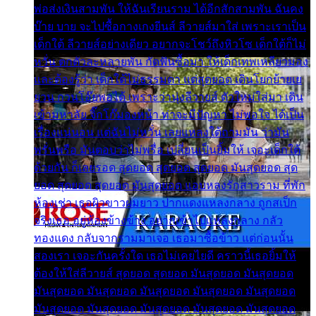
พ่อส่งเงินสามพัน ให้ฉันเรียนราม ได้อีกสักสามพัน ฉันคง
บ๊าย บาย จะไปซื้อกางเกงยีนส์ ลีวายส์มาใส่ เพราะเราเป็น
เด็กใต้ ลีวายส์อย่างเดียว อยากจะโชว์ถึงหิวโซ เด็กใต้ก็ไม่
หวั่น ตกตัวละหลายพัน กัดฟันซื้อมา ให้เด็กเทพเหลียวมอง
และต้องรู้ว่า เด็กใต้ไม่ธรรมดา แต่สุดยอด เดินโยกย้ายเย
ยวน กวนโอ๊ยพอได้ เพราะว่านุ่งลีวายส์ ตัวใหม่ใส่มา เดิน
เข้ามหาลัย จิ๊กโก๊มองหน้า ท่าจะมีปัญหา ไม่พอใจ ได้เป็น
เรื่องแน่นอน แต่ฉันไม่หวั่น เลยแหลงใต้ถามมัน ว่ามัน
พรั่นพรือ มันตอบว่าไม่พรื่อ เปลี่ยนเป็นยิ้มให้ เจอะเด็กใต้
ด้วยกัน ก็เลยรอด สุดยอด สุดยอด สุดยอด มันสุดยอด สุด
ยอด สุดยอด สุดยอด มันสุดยอด แอบหลงรักสาวราม ที่พัก
ห้องเช่า เธอผิวขาวผมยาว ปากแดงแหลงกลาง ถูกสเป็ก
จริงเธอ อยู่ห้องข้างข้าง อยากเข้าไปแหลงกลาง กลัว
ทองแดง กลับจากรามมาเจอ เธอมาซื้อข้าว แต่ก่อนนั้น
สองเรา เจอะกันครั้งใด เธอไม่เคยไยดี คราวนี้เธอยิ้มให้
ต้องให้ใส่ลีวายส์ สุดยอด สุดยอด มันสุดยอด มันสุดยอด
มันสุดยอด มันสุดยอด มันสุดยอด มันสุดยอด มันสุดยอด
มันสุดยอด มันสุดยอด มันสุดยอด มันสุดยอด มันสุดยอด