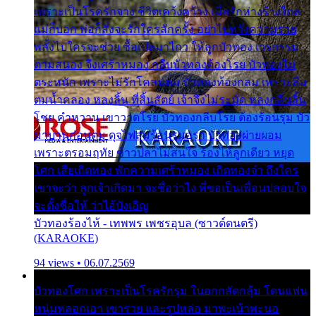
เพราะเป็นโรครักจาง ชีวิตเคว้งคว้าง เมื่อรักห่างร้างไกล
แม่ก็บอก พ่อก็สั่งจะรักใครสักครั้ง อย่าไปหวังความรวย
พลั้งไปใครจะช่วย ซื้อเปลมาไกว ให้ลูกบัวทอง เวรกรรม
ตามสนอง จึงเศร้าหมอง กลีบบัวทองต้องโรย บัวทองไม่
ตระหนัก เพราะไม่รักโคลนตม บัวทองท้องกลม เพราะลืม
ตมน้ำคลอง หลงลิ้น ที่สิ้นสัตย์ เจ้าจึงไม่ระมัด หลงกลิ่นลิ้น
โชย คำหวาน เขาวาดโรย บัวทองกลีบโรย ต้องร้อนรุม บัว
มาบานก่อนตูม ดุจไฟสุมร้อนรุมอุรา บัวทองผ่ายผอม
เพราะตรอมฤทัย ข้าวปลาไม่สนใจ ร้องไห้ลูกเดียว หยุด
โศก เสียเถิดทอง พักความเศร้าหมอง เถิดทองจ๋า ถึงใคร
เขาจะว่า ลูกเจ้าเกิดมา จะชื่อว่าไง พี่ขอเป็นเพื่อนปลอบใจ
จะตั้งชื่อให้ ว่าไอ้บังเอิญ
บัวทองร้องไห้ - เทพพร เพชรอุบล (ซาวด์ดนตรี)
(KARAOKE)
94 views • 06.07.2569
บัวทองโศก เพราะเป็นโรครักรุม ในอกกลัดกลุ้ม โดนแฟน
หนุ่มหลอกเอา เขารวย และรูปหล่อ มาพะเน้าพะนอ