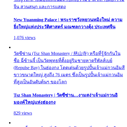
จีน สวนสนุก และการแสดง
New Yuanming Palace | พระราชวังหยวนหมิงใหม่ ความ
ยิ่งใหญ่แห่งประวัติศาสตร์ มณฑลกวางตุ้ง ประเทศจีน
1,076 views
วัดซีซ่าน (Tsz Shan Monastery / 慈山寺) หรือที่รู้จักกันใน
ชื่อ ฉี่ซ้านจี๋ เป็นวัดพุทธที่ตั้งอยู่ริมชายหาดรีพัลส์เบย์
(Repulse Bay) ในฮ่องกง โดดเด่นด้วยรูปปั้นเจ้าแม่กวนอิมสี
ขาวขนาดใหญ่ สูงถึง 76 เมตร ซึ่งเป็นรูปปั้นเจ้าแม่กวนอิม
ที่สูงเป็นอันดับต้นๆ ของโลก
Tsz Shan Monastery | วัดซีซ่าน…งามสง่าเจ้าแม่กวนอิ
มองค์ใหญ่แห่งฮ่องกง
829 views