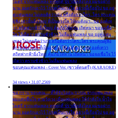
ไมตรี จากแฟนเพลง ทุกทุกที่ ปราณีหลั่งไหล ผมขอฝาก
นาม ยอดรักเอาไว้ โปรดเป็นแรงใจ อย่างนี้เรื่อยไป ขอ อยู่
คู่แฟนเพลง ไม่เคยคิดว่าเก่ง หรือดังกว่าใคร..ใคร พระคุณ
ผู้ฟัง เท่านั้นยิ่งใหญ่ ที่เป็นแรงใจ ให้ผมดังมา.. ขอ องค์เท
วา สถิตฟากฟ้ายิ่งใหญ่ คุ้มภัยให้ท่าน เถิดหนา ขอจงเชื่อ
ใจ ไว้เถิดว่า ตราบชั่วชีวา ไม่ลืมแฟนเพลง ขอ อยู่คู่แฟน
เพลง ไม่เคยคิดว่าเก่ง หรือดังกว่าใคร..ใคร พระคุณผู้ฟัง
เท่านั้นยิ่งใหญ่ ที่เป็นแรงใจ ให้ผมดังมา.. ขอ องค์เทวา
สถิตฟากฟ้ายิ่งใหญ่ คุ้มภัยให้ท่าน เถิดหนา ขอจงเชื่อใจ ไว้
เถิดว่า ตราบชั่วชีวา ไม่ลืมแฟนเพลง
ขอบคุณแฟนเพลง - Cover Ver. (ซาวด์ดนตรี) (KARAOKE)
34 views • 31.07.2569
ขอ กราบ ขอบคุณ.... ที่ได้รับไออุ่น การุณ จากแฟน เพลง
ผมแสนชื่นใจ หายวังเวง เมื่อแฟนเพลง ให้กำลังใจ น้ำใจ
ไมตรี จากแฟนเพลง ทุกทุกที่ ปราณีหลั่งไหล ผมขอฝาก
นาม ยอดรักเอาไว้ โปรดเป็นแรงใจ อย่างนี้เรื่อยไป ขอ อยู่