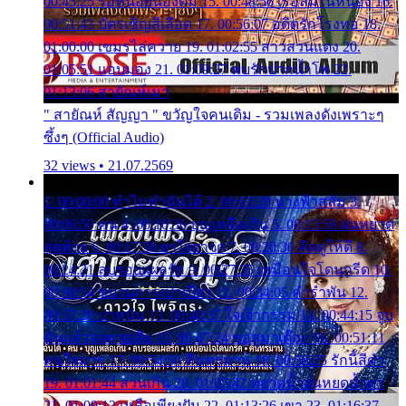
00:45:25 รอหน่อยน้องติ๋ม 15. 00:48:56 เรือล่มในหนอง 16.
00:51:43 บัตรเชิญสีเลือด 17. 00:56:07 อดีตรักโรงทอ 18.
01:00:00 เขมรไล่ควาย 19. 01:02:55 สาวสวนแตง 20.
01:05:51 แอบมอง 21. 01:09:27 พบรักปากน้ำโพ 22.
01:13:06 สายัณห์เมา
" สายัณห์ สัญญา " ขวัญใจคนเดิม - รวมเพลงดังเพราะๆ
ซึ้งๆ (Official Audio)
32 views • 21.07.2569
1. 00:00:00 ทำไมทำฉันได้ 2. 00:03:20 นางฟ้าสลัม 3.
00:06:50 คน 4. 00:10:36 บุญเหลือเกิน 5. 00:13:58 ฝนหยาด
สุดท้าย 6. 00:17:30 ยาใจยาจก 7. 00:20:30 คิดดูให้ดี 8.
00:24:21 ลบรอยแผลรัก 9. 00:27:35 เหมือนใจโดนกรีด 10.
00:30:54 ขบวนการเปาเปียว 11. 00:34:05 คำรำพัน 12.
00:37:20 ปาหนัน 13. 00:40:37 ใจเจ้ากรรม 14. 00:44:15 จูบ
ฉันแล้วจงตายเสีย 15. 00:47:24 ขอสูมาเต๊อะ 16. 00:51:11
คนใจมาร 17. 00:54:50 คืนทรมาน 18. 00:58:25 รักนี้สีดำ
19. 01:01:44 ส่วนเกิน 20. 01:05:42 หยาดน้ำฝนหยดน้ำตา
21. 01:09:13 เหลือเพียงฝัน 22. 01:13:26 เขา 23. 01:16:37