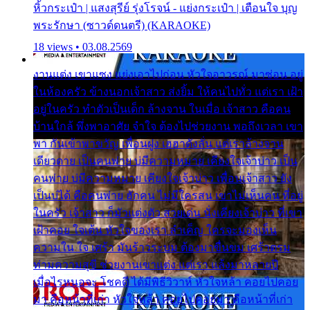
หิ้วกระเป๋า | แสงสุรีย์ รุ่งโรจน์ - แย่งกระเป๋า | เตือนใจ บุญ
พระรักษา (ซาวด์ดนตรี) (KARAOKE)
18 views • 03.08.2569
งานแต่ง เขาแซง แย่งเอาไปก่อน หัวใจอาวรณ์ มาซ่อน อยู่
ในห้องครัว ข้างนอกเจ้าสาว ส่งยิ้ม ให้คนไปทั่ว แต่เรา เฝ้า
อยู่ในครัว ทำตัวเป็นเด็ก ล้างจาน ในเมื่อ เจ้าสาว คือคน
บ้านใกล้ พึ่งพาอาศัย จำใจ ต้องไปช่วยงาน พอถึงเวลา เขา
พา กันเข้าพาขวัญ เพื่อนฝูง เฮฮาดังลั่น แต่เราล้างจาน
เดียวดาย เป็นคนพ่าย บ่มีความหมาย เคียงใจเจ้าบ่าว เป็น
คนพ่าย บ่มีความหมาย เคียงใจเจ้าบ่าว เพื่อนเจ้าสาว ยัง
เป็นบ่ได้ คือคนพ่าย ฮักคน ไม่มีใครสน เขาไม่เห็นคน ที่อยู่
ในครัว เจ้าสาว ก็มัวแต่งตัว สวยเด่น นั่งเคียงเจ้าบ่าว ที่เขา
เฝ้าคอย ใจเต้น หัวใจของเรา ลำเค็ญ ใครจะมองเห็น
ความใน ใจ เศร้า มันร้าวระบม ต้องมาขื่นขม เศร้าตรม
ท่ามความสุขี ช่วยงานเขาแต่ง แต่เรา แล้งมาหลายปี
เมื่อไรหนอจะ โชคดี ได้มีพิธีวิวาห์ หัวใจหล้า คอยไปคอย
มา คือหน้าที่เก่า หัวใจหล้า คอยไปคอยมา คือหน้าที่เก่า