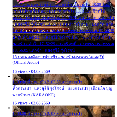
24:27 สามเณรกำพร้า - แสงสุรีย์ รุ่งโรจน์ 10. 28:08 ไม่มี
เวลาไปหาเมียน้อย - ยอดรัก สลักใจ 11. 31:29 ชีวิตไอ้
ธรรม - ศรเพชร ศรสุพรรณ 12. 35:26 ทหารอากาศขาดรัก
- แสงสุรีย์ รุ่งโรจน์ 13. 39:01 คนหัวใจโทรม - ยอดรัก สลัก
ใจ 14. 42:49 ไอ้หวังตายแน่ - ศรเพชร ศรสุพรรณ 15. 46:35
ธาตุแท้ของเธอ - แสงสุรีย์ รุ่งโรจน์ 16. 49:57 กำนันกำใน -
ยอดรัก สลักใจ 17. 52:29 สาวบริสุทธิ์ - ศรเพชร ศรสุพรรณ
18. 56:05 แต๋วจ๋า - แสงสุรีย์ รุ่งโรจน์
18 บทเพลงดังจากฟากฟ้า - ยอดรัก/ศรเพชร/แสงสุรีย์
(Official Audio)
16 views • 04.08.2569
1. 00:00 หิ้วกระเป๋า 2. 03:30 แย่งกระเป๋า
หิ้วกระเป๋า | แสงสุรีย์ รุ่งโรจน์ - แย่งกระเป๋า | เตือนใจ บุญ
พระรักษา (KARAOKE)
16 views • 03.08.2569
1. 00:00 หิ้วกระเป๋า 2. 03:30 แย่งกระเป๋า