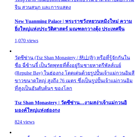
จีน สวนสนุก และการแสดง
New Yuanming Palace | พระราชวังหยวนหมิงใหม่ ความ
ยิ่งใหญ่แห่งประวัติศาสตร์ มณฑลกวางตุ้ง ประเทศจีน
1,070 views
วัดซีซ่าน (Tsz Shan Monastery / 慈山寺) หรือที่รู้จักกันใน
ชื่อ ฉี่ซ้านจี๋ เป็นวัดพุทธที่ตั้งอยู่ริมชายหาดรีพัลส์เบย์
(Repulse Bay) ในฮ่องกง โดดเด่นด้วยรูปปั้นเจ้าแม่กวนอิมสี
ขาวขนาดใหญ่ สูงถึง 76 เมตร ซึ่งเป็นรูปปั้นเจ้าแม่กวนอิม
ที่สูงเป็นอันดับต้นๆ ของโลก
Tsz Shan Monastery | วัดซีซ่าน…งามสง่าเจ้าแม่กวนอิ
มองค์ใหญ่แห่งฮ่องกง
824 views