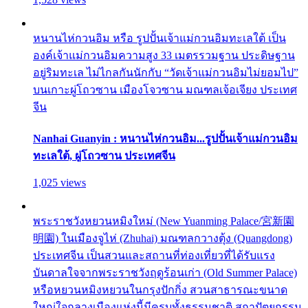
หนานไห่กวนอิม หรือ รูปปั้นเจ้าแม่กวนอิมทะเลใต้ เป็น
องค์เจ้าแม่กวนอิมความสูง 33 เมตรรวมฐาน ประดิษฐาน
อยู่ริมทะเล ไม่ไกลกันนักกับ “วัดเจ้าแม่กวนอิมไม่ยอมไป”
บนเกาะผู่โถวซาน เมืองโจวซาน มณฑลเจ้อเจียง ประเทศ
จีน
Nanhai Guanyin : หนานไห่กวนอิม...รูปปั้นเจ้าแม่กวนอิม
ทะเลใต้, ผู่โถวซาน ประเทศจีน
1,025 views
พระราชวังหยวนหมิงใหม่ (New Yuanming Palace/宮新園
明園) ในเมืองจูไห่ (Zhuhai) มณฑลกวางตุ้ง (Quangdong)
ประเทศจีน เป็นสวนและสถานที่ท่องเที่ยวที่ได้รับแรง
บันดาลใจจากพระราชวังฤดูร้อนเก่า (Old Summer Palace)
หรือหยวนหมิงหยวนในกรุงปักกิ่ง สวนสาธารณะขนาด
ใหญ่ใจกลางเมืองแห่งนี้มีครบทั้งธรรมชาติ สถาปัตยกรรม