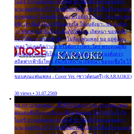
ไมตรี จากแฟนเพลง ทุกทุกที่ ปราณีหลั่งไหล ผมขอฝาก
นาม ยอดรักเอาไว้ โปรดเป็นแรงใจ อย่างนี้เรื่อยไป ขอ อยู่
คู่แฟนเพลง ไม่เคยคิดว่าเก่ง หรือดังกว่าใคร..ใคร พระคุณ
ผู้ฟัง เท่านั้นยิ่งใหญ่ ที่เป็นแรงใจ ให้ผมดังมา.. ขอ องค์เท
วา สถิตฟากฟ้ายิ่งใหญ่ คุ้มภัยให้ท่าน เถิดหนา ขอจงเชื่อ
ใจ ไว้เถิดว่า ตราบชั่วชีวา ไม่ลืมแฟนเพลง ขอ อยู่คู่แฟน
เพลง ไม่เคยคิดว่าเก่ง หรือดังกว่าใคร..ใคร พระคุณผู้ฟัง
เท่านั้นยิ่งใหญ่ ที่เป็นแรงใจ ให้ผมดังมา.. ขอ องค์เทวา
สถิตฟากฟ้ายิ่งใหญ่ คุ้มภัยให้ท่าน เถิดหนา ขอจงเชื่อใจ ไว้
เถิดว่า ตราบชั่วชีวา ไม่ลืมแฟนเพลง
ขอบคุณแฟนเพลง - Cover Ver. (ซาวด์ดนตรี) (KARAOKE)
30 views • 31.07.2569
ขอ กราบ ขอบคุณ.... ที่ได้รับไออุ่น การุณ จากแฟน เพลง
ผมแสนชื่นใจ หายวังเวง เมื่อแฟนเพลง ให้กำลังใจ น้ำใจ
ไมตรี จากแฟนเพลง ทุกทุกที่ ปราณีหลั่งไหล ผมขอฝาก
นาม ยอดรักเอาไว้ โปรดเป็นแรงใจ อย่างนี้เรื่อยไป ขอ อยู่