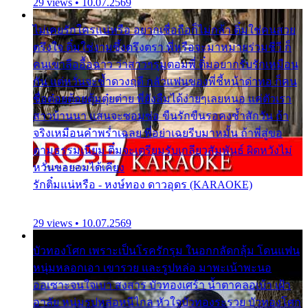
29 views • 10.07.2569
ไม่เคยรักใครแน่หรือ อยากเชื่อถือก็ไม่กล้า ติ๋มใช่คนสวย
ตรึงใจ ติ๋มใช่งามซึ้งตรึงตรา พี่หรือจะมาหมายร่วมชีวี ก็
คนเขาลืออื้อฉาว ว่าสาวๆรุมตอมพี่ ติ๋มอยากรับรักเหมือน
กัน แต่หวั่นจะช้ำดวงฤดี กลัวแฟนของพี่ชี้หน้าด่าทอ ก็คน
ชื่อต๋อยต้อยตุ้มตุ๋ยต่าย พี่ยังลืมได้ง่ายๆเลยหนอ แค่ตัวเรา
สาวบ้านนา แสนจะซอมซ่อ ขืนรักขืนรอคงช้ำสักวัน ถ้า
จริงเหมือนคำพร่ำเฉลย พี่อย่าเฉยรีบมาหมั้น ถ้าพี่สู่ขอ
ตามธรรมเนียม ติ๋มจะเตรียมรับเกลียวสัมพันธ์ ผิดหวังไม่
หวั่นขอยอมได้เคียง
รักติ๋มแน่หรือ - หงษ์ทอง ดาวอุดร (KARAOKE)
29 views • 10.07.2569
บัวทองโศก เพราะเป็นโรครักรุม ในอกกลัดกลุ้ม โดนแฟน
หนุ่มหลอกเอา เขารวย และรูปหล่อ มาพะเน้าพะนอ
ออเซาะจนใจเบา สงสาร บัวทองเศร้า น้ำตาคลอเบ้า เฝ้า
อาลัย หนุ่มรูปหล่อหนีไกล หัวใจบัวทองระรวย บัวทองโศก