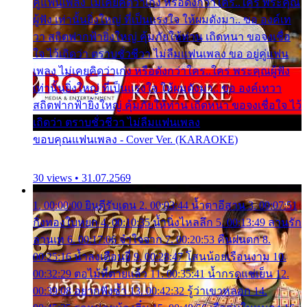
คู่แฟนเพลง ไม่เคยคิดว่าเก่ง หรือดังกว่าใคร..ใคร พระคุณ
ผู้ฟัง เท่านั้นยิ่งใหญ่ ที่เป็นแรงใจ ให้ผมดังมา.. ขอ องค์เท
วา สถิตฟากฟ้ายิ่งใหญ่ คุ้มภัยให้ท่าน เถิดหนา ขอจงเชื่อ
ใจ ไว้เถิดว่า ตราบชั่วชีวา ไม่ลืมแฟนเพลง ขอ อยู่คู่แฟน
เพลง ไม่เคยคิดว่าเก่ง หรือดังกว่าใคร..ใคร พระคุณผู้ฟัง
เท่านั้นยิ่งใหญ่ ที่เป็นแรงใจ ให้ผมดังมา.. ขอ องค์เทวา
สถิตฟากฟ้ายิ่งใหญ่ คุ้มภัยให้ท่าน เถิดหนา ขอจงเชื่อใจ ไว้
เถิดว่า ตราบชั่วชีวา ไม่ลืมแฟนเพลง
ขอบคุณแฟนเพลง - Cover Ver. (KARAOKE)
30 views • 31.07.2569
1. 00:00:00 ยินดีรับเดน 2. 00:03:44 น้ำตาอีสาน 3. 00:07:51
กิ่งทองใบหยก 4. 00:10:35 น้ำนิ่งไหลลึก 5. 00:13:49 ลานรัก
ลานเท 6. 00:17:06 จำใจจาก 7. 00:20:53 คืนฝนตก 8.
00:25:16 น้ำลงเดือนยี่ 9. 00:28:47 โสนน้อยเรือนงาม 10.
00:32:29 ตอไม้ที่ตายแล้ว 11. 00:35:41 น้ำกรดแช่เย็น 12.
00:39:08 อยากฟังซ้ำ 13. 00:42:32 รู้ว่าเขาหลอก 14.