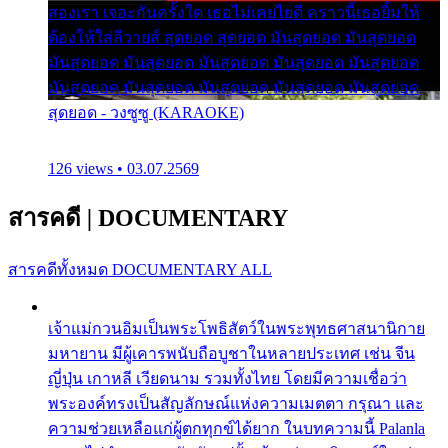
สองเรา เจอะกันครั้งใด เธอไม่เคยไยดี คราวนี้เธอยิ้มให้
ต้องให้ใส่ลีวายส์ สุดยอด สุดยอด มันสุดยอด มันสุดยอด
มันสุดยอด มันสุดยอด มันสุดยอด มันสุดยอด มันสุดยอด
มันสุดยอด มันสุดยอด มันสุดยอด มันสุดยอด มันสุดยอด
สุดยอด - วงซูซู (KARAOKE)
126 views • 03.07.2569
สารคดี
|
DOCUMENTARY
สารคดีทั้งหมด
DOCUMENTARY ALL
เจ้าแม่กวนอิมเป็นพระโพธิสัตว์ในพระพุทธศาสนานิกาย
มหายาน มีผู้เคารพนับถือบูชาในหลายประเทศ เช่น จีน
ญี่ปุ่น เกาหลี เวียดนาม รวมทั้งไทย โดยมีความเชื่อว่า
พระองค์ทรงเป็นสัญลักษณ์แห่งความเมตตา กรุณา และ
ความช่วยเหลือแก่ผู้ตกทุกข์ได้ยาก ในบทความนี้ Palanla