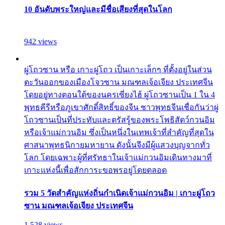
10 อันดับพระใหญ่และมีชื่อเสียงที่สุดในโลก
942 views
ผู่โถวซาน หรือ เกาะผู่โถว เป็นเกาะเล็กๆ ที่ตั้งอยู่ในส่วน
ตะวันออกของเมืองโจวซาน มณฑลเจ้อเจียง ประเทศจีน
โดยอยู่ทางตอนใต้ของนครเซี่ยงไฮ้ ผู่โถวซานเป็น 1 ใน 4
พุทธคีรีหรือภูเขาศักดิ์สิทธิ์ของจีน ชาวพุทธจีนเชื่อกันว่าผู่
โถวซานเป็นที่ประทับและตรัสรู้ของพระโพธิสัตว์กวนอิม
หรือเจ้าแม่กวนอิม ซึ่งเป็นหนึ่งในเทพเจ้าที่สำคัญที่สุดใน
ศาสนาพุทธนิกายมหายาน ดังนั้นจึงมีผู้แสวงบุญจากทั่ว
โลก โดยเฉพาะผู้ที่ศรัทธาในเจ้าแม่กวนอิมเดินทางมาที่
เกาะแห่งนี้เพื่อสักการะขอพรอยู่โดยตลอด
รวม 5 วัดสำคัญแห่งถิ่นกำเนิดเจ้าแม่กวนอิม | เกาะผู่โถว
ซาน มณฑลเจ้อเจียง ประเทศจีน
1,528 views