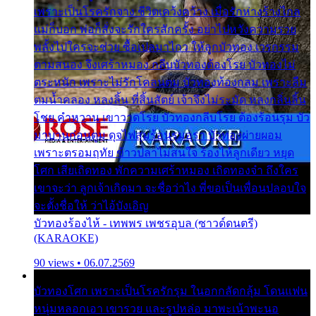
เพราะเป็นโรครักจาง ชีวิตเคว้งคว้าง เมื่อรักห่างร้างไกล
แม่ก็บอก พ่อก็สั่งจะรักใครสักครั้ง อย่าไปหวังความรวย
พลั้งไปใครจะช่วย ซื้อเปลมาไกว ให้ลูกบัวทอง เวรกรรม
ตามสนอง จึงเศร้าหมอง กลีบบัวทองต้องโรย บัวทองไม่
ตระหนัก เพราะไม่รักโคลนตม บัวทองท้องกลม เพราะลืม
ตมน้ำคลอง หลงลิ้น ที่สิ้นสัตย์ เจ้าจึงไม่ระมัด หลงกลิ่นลิ้น
โชย คำหวาน เขาวาดโรย บัวทองกลีบโรย ต้องร้อนรุม บัว
มาบานก่อนตูม ดุจไฟสุมร้อนรุมอุรา บัวทองผ่ายผอม
เพราะตรอมฤทัย ข้าวปลาไม่สนใจ ร้องไห้ลูกเดียว หยุด
โศก เสียเถิดทอง พักความเศร้าหมอง เถิดทองจ๋า ถึงใคร
เขาจะว่า ลูกเจ้าเกิดมา จะชื่อว่าไง พี่ขอเป็นเพื่อนปลอบใจ
จะตั้งชื่อให้ ว่าไอ้บังเอิญ
บัวทองร้องไห้ - เทพพร เพชรอุบล (ซาวด์ดนตรี)
(KARAOKE)
90 views • 06.07.2569
บัวทองโศก เพราะเป็นโรครักรุม ในอกกลัดกลุ้ม โดนแฟน
หนุ่มหลอกเอา เขารวย และรูปหล่อ มาพะเน้าพะนอ