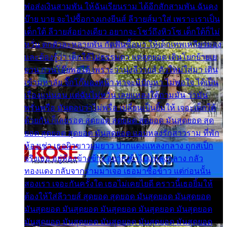
พ่อส่งเงินสามพัน ให้ฉันเรียนราม ได้อีกสักสามพัน ฉันคง
บ๊าย บาย จะไปซื้อกางเกงยีนส์ ลีวายส์มาใส่ เพราะเราเป็น
เด็กใต้ ลีวายส์อย่างเดียว อยากจะโชว์ถึงหิวโซ เด็กใต้ก็ไม่
หวั่น ตกตัวละหลายพัน กัดฟันซื้อมา ให้เด็กเทพเหลียวมอง
และต้องรู้ว่า เด็กใต้ไม่ธรรมดา แต่สุดยอด เดินโยกย้ายเย
ยวน กวนโอ๊ยพอได้ เพราะว่านุ่งลีวายส์ ตัวใหม่ใส่มา เดิน
เข้ามหาลัย จิ๊กโก๊มองหน้า ท่าจะมีปัญหา ไม่พอใจ ได้เป็น
เรื่องแน่นอน แต่ฉันไม่หวั่น เลยแหลงใต้ถามมัน ว่ามัน
พรั่นพรือ มันตอบว่าไม่พรื่อ เปลี่ยนเป็นยิ้มให้ เจอะเด็กใต้
ด้วยกัน ก็เลยรอด สุดยอด สุดยอด สุดยอด มันสุดยอด สุด
ยอด สุดยอด สุดยอด มันสุดยอด แอบหลงรักสาวราม ที่พัก
ห้องเช่า เธอผิวขาวผมยาว ปากแดงแหลงกลาง ถูกสเป็ก
จริงเธอ อยู่ห้องข้างข้าง อยากเข้าไปแหลงกลาง กลัว
ทองแดง กลับจากรามมาเจอ เธอมาซื้อข้าว แต่ก่อนนั้น
สองเรา เจอะกันครั้งใด เธอไม่เคยไยดี คราวนี้เธอยิ้มให้
ต้องให้ใส่ลีวายส์ สุดยอด สุดยอด มันสุดยอด มันสุดยอด
มันสุดยอด มันสุดยอด มันสุดยอด มันสุดยอด มันสุดยอด
มันสุดยอด มันสุดยอด มันสุดยอด มันสุดยอด มันสุดยอด