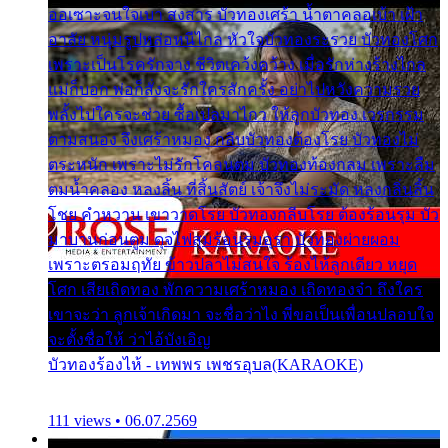
ออเซาะจนใจเบา สงสาร บัวทองเศร้า น้ำตาคลอเบ้า เฝ้า
อาลัย หนุ่มรูปหล่อหนีไกล หัวใจบัวทองระรวย บัวทองโศก
เพราะเป็นโรครักจาง ชีวิตเคว้งคว้าง เมื่อรักห่างร้างไกล
แม่ก็บอก พ่อก็สั่งจะรักใครสักครั้ง อย่าไปหวังความรวย
พลั้งไปใครจะช่วย ซื้อเปลมาไกว ให้ลูกบัวทอง เวรกรรม
ตามสนอง จึงเศร้าหมอง กลีบบัวทองต้องโรย บัวทองไม่
ตระหนัก เพราะไม่รักโคลนตม บัวทองท้องกลม เพราะลืม
ตมน้ำคลอง หลงลิ้น ที่สิ้นสัตย์ เจ้าจึงไม่ระมัด หลงกลิ่นลิ้น
โชย คำหวาน เขาวาดโรย บัวทองกลีบโรย ต้องร้อนรุม บัว
มาบานก่อนตูม ดุจไฟสุมร้อนรุมอุรา บัวทองผ่ายผอม
เพราะตรอมฤทัย ข้าวปลาไม่สนใจ ร้องไห้ลูกเดียว หยุด
โศก เสียเถิดทอง พักความเศร้าหมอง เถิดทองจ๋า ถึงใคร
เขาจะว่า ลูกเจ้าเกิดมา จะชื่อว่าไง พี่ขอเป็นเพื่อนปลอบใจ
จะตั้งชื่อให้ ว่าไอ้บังเอิญ
บัวทองร้องไห้ - เทพพร เพชรอุบล(KARAOKE)
111 views • 06.07.2569