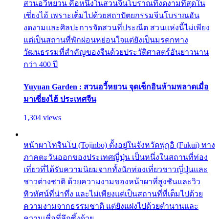
สวนอวี้หยวน คือหนึ่งในสวนจีนโบราณที่งดงามที่สุดใน
เซี่ยงไฮ้ เพราะเต็มไปด้วยสถาปัตยกรรมจีนโบราณอัน
งดงามและศิลปะการจัดสวนที่ประณีต สวนแห่งนี้ไม่เพียง
แต่เป็นสถานที่พักผ่อนหย่อนใจแต่ยังเป็นมรดกทาง
วัฒนธรรมที่สำคัญของจีนด้วยประวัติศาสตร์อันยาวนาน
กว่า 400 ปี
Yuyuan Garden : สวนอวี้หยวน จุดเช็กอินห้ามพลาดเมื่อ
มาเซี่ยงไฮ้ ประเทศจีน
1,304 views
หน้าผาโทจินโบ (Tojinbo) ตั้งอยู่ในจังหวัดฟุกุอิ (Fukui) ทาง
ภาคตะวันออกของประเทศญี่ปุ่น เป็นหนึ่งในสถานที่ท่อง
เที่ยวที่ได้รับความนิยมจากทั้งนักท่องเที่ยวชาวญี่ปุ่นและ
ชาวต่างชาติ ด้วยความงามของหน้าผาที่สูงชันและวิว
ทิวทัศน์ที่น่าทึ่ง และไม่เพียงแต่เป็นสถานที่ที่เต็มไปด้วย
ความงามจากธรรมชาติ แต่ยังแฝงไปด้วยตำนานและ
ความเชื่อที่ลึกซึ้งด้วย