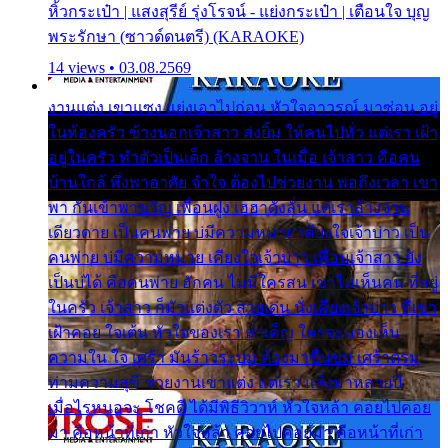
หิ้วกระเป๋า | แสงสุรีย์ รุ่งโรจน์ - แย่งกระเป๋า | เตือนใจ บุญ
พระรักษา (ซาวด์ดนตรี) (KARAOKE)
14 views • 03.08.2569
งานแต่ง เขาแซง แย่งเอาไปก่อน หัวใจอาวรณ์ มาซ่อน อยู่
ในห้องครัว ข้างนอกเจ้าสาว ส่งยิ้ม ให้คนไปทั่ว แต่เรา เฝ้า
อยู่ในครัว ทำตัวเป็นเด็ก ล้างจาน ในเมื่อ เจ้าสาว คือคน
บ้านใกล้ พึ่งพาอาศัย จำใจ ต้องไปช่วยงาน พอถึงเวลา เขา
พา กันเข้าพาขวัญ เพื่อนฝูง เฮฮาดังลั่น แต่เราล้างจาน
เดียวดาย เป็นคนพ่าย บ่มีความหมาย เคียงใจเจ้าบ่าว เป็น
คนพ่าย บ่มีความหมาย เคียงใจเจ้าบ่าว เพื่อนเจ้าสาว ยัง
เป็นบ่ได้ คือคนพ่าย ฮักคน ไม่มีใครสน เขาไม่เห็นคน ที่อยู่
ในครัว เจ้าสาว ก็มัวแต่งตัว สวยเด่น นั่งเคียงเจ้าบ่าว ที่เขา
เฝ้าคอย ใจเต้น หัวใจของเรา ลำเค็ญ ใครจะมองเห็น
ความใน ใจ เศร้า มันร้าวระบม ต้องมาขื่นขม เศร้าตรม
ท่ามความสุขี ช่วยงานเขาแต่ง แต่เรา แล้งมาหลายปี
เมื่อไรหนอจะ โชคดี ได้มีพิธีวิวาห์ หัวใจหล้า คอยไปคอย
มา คือหน้าที่เก่า หัวใจหล้า คอยไปคอยมา คือหน้าที่เก่า