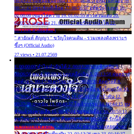
00:45:25 รอหน่อยน้องติ๋ม 15. 00:48:56 เรือล่มในหนอง 16.
00:51:43 บัตรเชิญสีเลือด 17. 00:56:07 อดีตรักโรงทอ 18.
01:00:00 เขมรไล่ควาย 19. 01:02:55 สาวสวนแตง 20.
01:05:51 แอบมอง 21. 01:09:27 พบรักปากน้ำโพ 22.
01:13:06 สายัณห์เมา
" สายัณห์ สัญญา " ขวัญใจคนเดิม - รวมเพลงดังเพราะๆ
ซึ้งๆ (Official Audio)
27 views • 21.07.2569
1. 00:00:00 ทำไมทำฉันได้ 2. 00:03:20 นางฟ้าสลัม 3.
00:06:50 คน 4. 00:10:36 บุญเหลือเกิน 5. 00:13:58 ฝนหยาด
สุดท้าย 6. 00:17:30 ยาใจยาจก 7. 00:20:30 คิดดูให้ดี 8.
00:24:21 ลบรอยแผลรัก 9. 00:27:35 เหมือนใจโดนกรีด 10.
00:30:54 ขบวนการเปาเปียว 11. 00:34:05 คำรำพัน 12.
00:37:20 ปาหนัน 13. 00:40:37 ใจเจ้ากรรม 14. 00:44:15 จูบ
ฉันแล้วจงตายเสีย 15. 00:47:24 ขอสูมาเต๊อะ 16. 00:51:11
คนใจมาร 17. 00:54:50 คืนทรมาน 18. 00:58:25 รักนี้สีดำ
19. 01:01:44 ส่วนเกิน 20. 01:05:42 หยาดน้ำฝนหยดน้ำตา
21. 01:09:13 เหลือเพียงฝัน 22. 01:13:26 เขา 23. 01:16:37