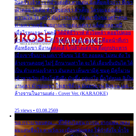
ในครัว เจ้าสาว ก็มัวแต่งตัว สวยเด่น นั่งเคียงเจ้าบ่าว ที่เขา
เฝ้าคอย ใจเต้น หัวใจของเรา ลำเค็ญ ใครจะมองเห็น
ความใน ใจ เศร้า มันร้าวระบม ต้องมาขื่นขม เศร้าตรม
ท่ามความสุขี ช่วยงานเขาแต่ง แต่เรา แล้งมาหลายปี
เมื่อไรหนอจะ โชคดี ได้มีพิธีวิวาห์ หัวใจหล้า คอยไปคอย
มา คือหน้าที่เก่า หัวใจหล้า คอยไปคอยมา คือหน้าที่เก่า
คือหยังเขา มีงานแต่งแล้ว ไปล้างแต่จาน ดั่งถูกประหาร
เมื่อเขาชื่นบาน แต่เราขื่นขม โอ้ รัก ลอยลม ไม่สม ดัง ใจ
ล้างจานคอยคู่ ไม่รู้ อีกนานเท่าใด จะได้ เลื่อนขั้นบันได ได้
เป็น ตำแหน่งเจ้าสาว มันเหงา เห็นเขามีคู่ ซมดู มีคู่ก็ม่วน
เข้าพาขวัญ เสียงโห่ตึงตึง มันซึ้ง อยู่แก่ใจ มื้อใด๋หนอ สิเป็น
งานเฮา มัวซอยเขา ใจเฮาซิด้าน มันทรมาน จับจาน เอย…
ล้างจานในงานแต่ง - Cover Ver. (KARAOKE)
25 views • 03.08.2569
ขอ กราบ ขอบคุณ.... ที่ได้รับไออุ่น การุณ จากแฟน เพลง
ผมแสนชื่นใจ หายวังเวง เมื่อแฟนเพลง ให้กำลังใจ น้ำใจ