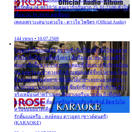
ขอรักคืน 24. 01:19:56 คนเรารักกันยาก 25. 01:23:06 หัวใจ
เถื่อน 26. 01:26:45 อยู่เพื่อลูก
เพลงเพราะเสนาะดวงใจ - ดาวใจ ไพจิตร (Official Audio)
144 views • 10.07.2569
ไม่เคยรักใครแน่หรือ อยากเชื่อถือก็ไม่กล้า ติ๋มใช่คนสวย
ตรึงใจ ติ๋มใช่งามซึ้งตรึงตรา พี่หรือจะมาหมายร่วมชีวี ก็
คนเขาลืออื้อฉาว ว่าสาวๆรุมตอมพี่ ติ๋มอยากรับรักเหมือน
กัน แต่หวั่นจะช้ำดวงฤดี กลัวแฟนของพี่ชี้หน้าด่าทอ ก็คน
ชื่อต๋อยต้อยตุ้มตุ๋ยต่าย พี่ยังลืมได้ง่ายๆเลยหนอ แค่ตัวเรา
สาวบ้านนา แสนจะซอมซ่อ ขืนรักขืนรอคงช้ำสักวัน ถ้า
จริงเหมือนคำพร่ำเฉลย พี่อย่าเฉยรีบมาหมั้น ถ้าพี่สู่ขอ
ตามธรรมเนียม ติ๋มจะเตรียมรับเกลียวสัมพันธ์ ผิดหวังไม่
หวั่นขอยอมได้เคียง
รักติ๋มแน่หรือ - หงษ์ทอง ดาวอุดร (ซาวด์ดนตรี)
(KARAOKE)