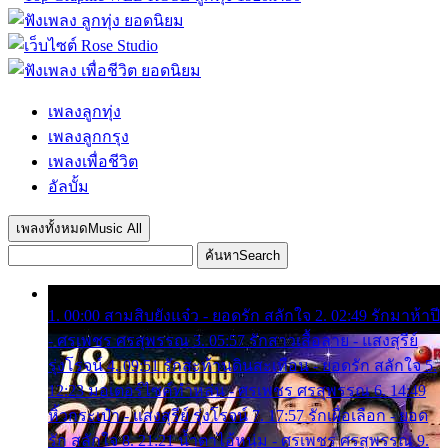
เพลงลูกทุ่ง
เพลงลูกกรุง
เพลงเพื่อชีวิต
อัลบั้ม
เพลงทั้งหมด
Music All
ค้นหา
Search
1. 00:00 สามสิบยังแจ๋ว - ยอดรัก สลักใจ 2. 02:49 รักมาห้าปี
- ศรเพชร ศรสุพรรณ 3. 05:57 รักสาวเสื้อลาย - แสงสุรีย์
รุ่งโรจน์ 4. 09:51 รักสะท้านดินสะเทือน - ยอดรัก สลักใจ 5.
12:23 มอเตอร์ไซค์ทำหล่น - ศรเพชร ศรสุพรรณ 6. 14:49
หิ้วกระเป๋า - แสงสุรีย์ รุ่งโรจน์ 7. 17:57 รักเผื่อเลือก - ยอด
รัก สลักใจ 8. 21:21 น้ำตาไอ้หนุ่ม - ศรเพชร ศรสุพรรณ 9.