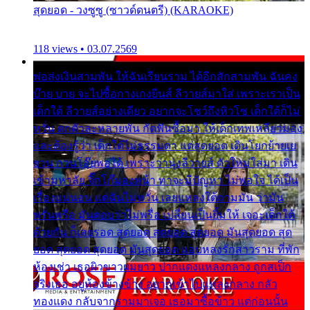
สุดยอด - วงซูซู (ซาวด์ดนตรี) (KARAOKE)
118 views • 03.07.2569
พ่อส่งเงินสามพัน ให้ฉันเรียนราม ได้อีกสักสามพัน ฉันคง
บ๊าย บาย จะไปซื้อกางเกงยีนส์ ลีวายส์มาใส่ เพราะเราเป็น
เด็กใต้ ลีวายส์อย่างเดียว อยากจะโชว์ถึงหิวโซ เด็กใต้ก็ไม่
หวั่น ตกตัวละหลายพัน กัดฟันซื้อมา ให้เด็กเทพเหลียวมอง
และต้องรู้ว่า เด็กใต้ไม่ธรรมดา แต่สุดยอด เดินโยกย้ายเย
ยวน กวนโอ๊ยพอได้ เพราะว่านุ่งลีวายส์ ตัวใหม่ใส่มา เดิน
เข้ามหาลัย จิ๊กโก๊มองหน้า ท่าจะมีปัญหา ไม่พอใจ ได้เป็น
เรื่องแน่นอน แต่ฉันไม่หวั่น เลยแหลงใต้ถามมัน ว่ามัน
พรั่นพรือ มันตอบว่าไม่พรื่อ เปลี่ยนเป็นยิ้มให้ เจอะเด็กใต้
ด้วยกัน ก็เลยรอด สุดยอด สุดยอด สุดยอด มันสุดยอด สุด
ยอด สุดยอด สุดยอด มันสุดยอด แอบหลงรักสาวราม ที่พัก
ห้องเช่า เธอผิวขาวผมยาว ปากแดงแหลงกลาง ถูกสเป็ก
จริงเธอ อยู่ห้องข้างข้าง อยากเข้าไปแหลงกลาง กลัว
ทองแดง กลับจากรามมาเจอ เธอมาซื้อข้าว แต่ก่อนนั้น