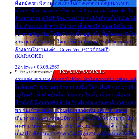
คือหยังเขา มีงานแต่งแล้ว ไปล้างแต่จาน ดั่งถูกประหาร
เมื่อเขาชื่นบาน แต่เราขื่นขม โอ้ รัก ลอยลม ไม่สม ดัง ใจ
ล้างจานคอยคู่ ไม่รู้ อีกนานเท่าใด จะได้ เลื่อนขั้นบันได ได้
เป็น ตำแหน่งเจ้าสาว มันเหงา เห็นเขามีคู่ ซมดู มีคู่ก็ม่วน
เข้าพาขวัญ เสียงโห่ตึงตึง มันซึ้ง อยู่แก่ใจ มื้อใด๋หนอ สิเป็น
งานเฮา มัวซอยเขา ใจเฮาซิด้าน มันทรมาน จับจาน เอย…
ล้างจานในงานแต่ง - Cover Ver. (ซาวด์ดนตรี)
(KARAOKE)
22 views • 03.08.2569
งานแต่ง เขาแซง แย่งเอาไปก่อน หัวใจอาวรณ์ มาซ่อน อยู่
ในห้องครัว ข้างนอกเจ้าสาว ส่งยิ้ม ให้คนไปทั่ว แต่เรา เฝ้า
อยู่ในครัว ทำตัวเป็นเด็ก ล้างจาน ในเมื่อ เจ้าสาว คือคน
บ้านใกล้ พึ่งพาอาศัย จำใจ ต้องไปช่วยงาน พอถึงเวลา เขา
พา กันเข้าพาขวัญ เพื่อนฝูง เฮฮาดังลั่น แต่เราล้างจาน
เดียวดาย เป็นคนพ่าย บ่มีความหมาย เคียงใจเจ้าบ่าว เป็น
คนพ่าย บ่มีความหมาย เคียงใจเจ้าบ่าว เพื่อนเจ้าสาว ยัง
เป็นบ่ได้ คือคนพ่าย ฮักคน ไม่มีใครสน เขาไม่เห็นคน ที่อยู่