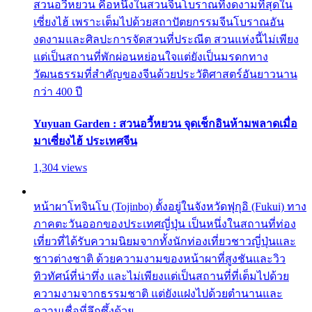
สวนอวี้หยวน คือหนึ่งในสวนจีนโบราณที่งดงามที่สุดใน
เซี่ยงไฮ้ เพราะเต็มไปด้วยสถาปัตยกรรมจีนโบราณอัน
งดงามและศิลปะการจัดสวนที่ประณีต สวนแห่งนี้ไม่เพียง
แต่เป็นสถานที่พักผ่อนหย่อนใจแต่ยังเป็นมรดกทาง
วัฒนธรรมที่สำคัญของจีนด้วยประวัติศาสตร์อันยาวนาน
กว่า 400 ปี
Yuyuan Garden : สวนอวี้หยวน จุดเช็กอินห้ามพลาดเมื่อ
มาเซี่ยงไฮ้ ประเทศจีน
1,304 views
หน้าผาโทจินโบ (Tojinbo) ตั้งอยู่ในจังหวัดฟุกุอิ (Fukui) ทาง
ภาคตะวันออกของประเทศญี่ปุ่น เป็นหนึ่งในสถานที่ท่อง
เที่ยวที่ได้รับความนิยมจากทั้งนักท่องเที่ยวชาวญี่ปุ่นและ
ชาวต่างชาติ ด้วยความงามของหน้าผาที่สูงชันและวิว
ทิวทัศน์ที่น่าทึ่ง และไม่เพียงแต่เป็นสถานที่ที่เต็มไปด้วย
ความงามจากธรรมชาติ แต่ยังแฝงไปด้วยตำนานและ
ความเชื่อที่ลึกซึ้งด้วย