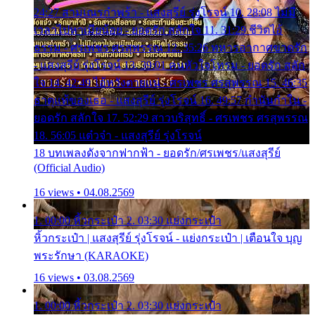
24:27 สามเณรกำพร้า - แสงสุรีย์ รุ่งโรจน์ 10. 28:08 ไม่มี
เวลาไปหาเมียน้อย - ยอดรัก สลักใจ 11. 31:29 ชีวิตไอ้
ธรรม - ศรเพชร ศรสุพรรณ 12. 35:26 ทหารอากาศขาดรัก
- แสงสุรีย์ รุ่งโรจน์ 13. 39:01 คนหัวใจโทรม - ยอดรัก สลัก
ใจ 14. 42:49 ไอ้หวังตายแน่ - ศรเพชร ศรสุพรรณ 15. 46:35
ธาตุแท้ของเธอ - แสงสุรีย์ รุ่งโรจน์ 16. 49:57 กำนันกำใน -
ยอดรัก สลักใจ 17. 52:29 สาวบริสุทธิ์ - ศรเพชร ศรสุพรรณ
18. 56:05 แต๋วจ๋า - แสงสุรีย์ รุ่งโรจน์
18 บทเพลงดังจากฟากฟ้า - ยอดรัก/ศรเพชร/แสงสุรีย์
(Official Audio)
16 views • 04.08.2569
1. 00:00 หิ้วกระเป๋า 2. 03:30 แย่งกระเป๋า
หิ้วกระเป๋า | แสงสุรีย์ รุ่งโรจน์ - แย่งกระเป๋า | เตือนใจ บุญ
พระรักษา (KARAOKE)
16 views • 03.08.2569
1. 00:00 หิ้วกระเป๋า 2. 03:30 แย่งกระเป๋า