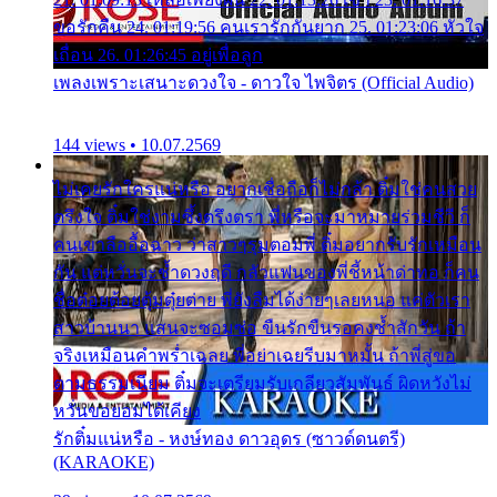
ขอรักคืน 24. 01:19:56 คนเรารักกันยาก 25. 01:23:06 หัวใจ
เถื่อน 26. 01:26:45 อยู่เพื่อลูก
เพลงเพราะเสนาะดวงใจ - ดาวใจ ไพจิตร (Official Audio)
144 views • 10.07.2569
ไม่เคยรักใครแน่หรือ อยากเชื่อถือก็ไม่กล้า ติ๋มใช่คนสวย
ตรึงใจ ติ๋มใช่งามซึ้งตรึงตรา พี่หรือจะมาหมายร่วมชีวี ก็
คนเขาลืออื้อฉาว ว่าสาวๆรุมตอมพี่ ติ๋มอยากรับรักเหมือน
กัน แต่หวั่นจะช้ำดวงฤดี กลัวแฟนของพี่ชี้หน้าด่าทอ ก็คน
ชื่อต๋อยต้อยตุ้มตุ๋ยต่าย พี่ยังลืมได้ง่ายๆเลยหนอ แค่ตัวเรา
สาวบ้านนา แสนจะซอมซ่อ ขืนรักขืนรอคงช้ำสักวัน ถ้า
จริงเหมือนคำพร่ำเฉลย พี่อย่าเฉยรีบมาหมั้น ถ้าพี่สู่ขอ
ตามธรรมเนียม ติ๋มจะเตรียมรับเกลียวสัมพันธ์ ผิดหวังไม่
หวั่นขอยอมได้เคียง
รักติ๋มแน่หรือ - หงษ์ทอง ดาวอุดร (ซาวด์ดนตรี)
(KARAOKE)