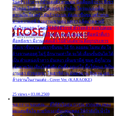
ในครัว เจ้าสาว ก็มัวแต่งตัว สวยเด่น นั่งเคียงเจ้าบ่าว ที่เขา
เฝ้าคอย ใจเต้น หัวใจของเรา ลำเค็ญ ใครจะมองเห็น
ความใน ใจ เศร้า มันร้าวระบม ต้องมาขื่นขม เศร้าตรม
ท่ามความสุขี ช่วยงานเขาแต่ง แต่เรา แล้งมาหลายปี
เมื่อไรหนอจะ โชคดี ได้มีพิธีวิวาห์ หัวใจหล้า คอยไปคอย
มา คือหน้าที่เก่า หัวใจหล้า คอยไปคอยมา คือหน้าที่เก่า
คือหยังเขา มีงานแต่งแล้ว ไปล้างแต่จาน ดั่งถูกประหาร
เมื่อเขาชื่นบาน แต่เราขื่นขม โอ้ รัก ลอยลม ไม่สม ดัง ใจ
ล้างจานคอยคู่ ไม่รู้ อีกนานเท่าใด จะได้ เลื่อนขั้นบันได ได้
เป็น ตำแหน่งเจ้าสาว มันเหงา เห็นเขามีคู่ ซมดู มีคู่ก็ม่วน
เข้าพาขวัญ เสียงโห่ตึงตึง มันซึ้ง อยู่แก่ใจ มื้อใด๋หนอ สิเป็น
งานเฮา มัวซอยเขา ใจเฮาซิด้าน มันทรมาน จับจาน เอย…
ล้างจานในงานแต่ง - Cover Ver. (KARAOKE)
25 views • 03.08.2569
ขอ กราบ ขอบคุณ.... ที่ได้รับไออุ่น การุณ จากแฟน เพลง
ผมแสนชื่นใจ หายวังเวง เมื่อแฟนเพลง ให้กำลังใจ น้ำใจ