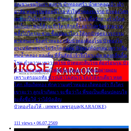
ออเซาะจนใจเบา สงสาร บัวทองเศร้า น้ำตาคลอเบ้า เฝ้า
อาลัย หนุ่มรูปหล่อหนีไกล หัวใจบัวทองระรวย บัวทองโศก
เพราะเป็นโรครักจาง ชีวิตเคว้งคว้าง เมื่อรักห่างร้างไกล
แม่ก็บอก พ่อก็สั่งจะรักใครสักครั้ง อย่าไปหวังความรวย
พลั้งไปใครจะช่วย ซื้อเปลมาไกว ให้ลูกบัวทอง เวรกรรม
ตามสนอง จึงเศร้าหมอง กลีบบัวทองต้องโรย บัวทองไม่
ตระหนัก เพราะไม่รักโคลนตม บัวทองท้องกลม เพราะลืม
ตมน้ำคลอง หลงลิ้น ที่สิ้นสัตย์ เจ้าจึงไม่ระมัด หลงกลิ่นลิ้น
โชย คำหวาน เขาวาดโรย บัวทองกลีบโรย ต้องร้อนรุม บัว
มาบานก่อนตูม ดุจไฟสุมร้อนรุมอุรา บัวทองผ่ายผอม
เพราะตรอมฤทัย ข้าวปลาไม่สนใจ ร้องไห้ลูกเดียว หยุด
โศก เสียเถิดทอง พักความเศร้าหมอง เถิดทองจ๋า ถึงใคร
เขาจะว่า ลูกเจ้าเกิดมา จะชื่อว่าไง พี่ขอเป็นเพื่อนปลอบใจ
จะตั้งชื่อให้ ว่าไอ้บังเอิญ
บัวทองร้องไห้ - เทพพร เพชรอุบล(KARAOKE)
111 views • 06.07.2569