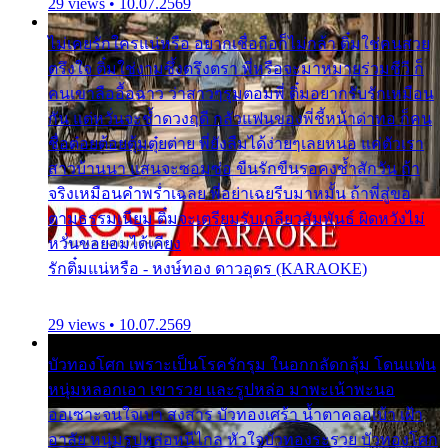
29 views • 10.07.2569
ไม่เคยรักใครแน่หรือ อยากเชื่อถือก็ไม่กล้า ติ๋มใช่คนสวย
ตรึงใจ ติ๋มใช่งามซึ้งตรึงตรา พี่หรือจะมาหมายร่วมชีวี ก็
คนเขาลืออื้อฉาว ว่าสาวๆรุมตอมพี่ ติ๋มอยากรับรักเหมือน
กัน แต่หวั่นจะช้ำดวงฤดี กลัวแฟนของพี่ชี้หน้าด่าทอ ก็คน
ชื่อต๋อยต้อยตุ้มตุ๋ยต่าย พี่ยังลืมได้ง่ายๆเลยหนอ แค่ตัวเรา
สาวบ้านนา แสนจะซอมซ่อ ขืนรักขืนรอคงช้ำสักวัน ถ้า
จริงเหมือนคำพร่ำเฉลย พี่อย่าเฉยรีบมาหมั้น ถ้าพี่สู่ขอ
ตามธรรมเนียม ติ๋มจะเตรียมรับเกลียวสัมพันธ์ ผิดหวังไม่
หวั่นขอยอมได้เคียง
รักติ๋มแน่หรือ - หงษ์ทอง ดาวอุดร (KARAOKE)
29 views • 10.07.2569
บัวทองโศก เพราะเป็นโรครักรุม ในอกกลัดกลุ้ม โดนแฟน
หนุ่มหลอกเอา เขารวย และรูปหล่อ มาพะเน้าพะนอ
ออเซาะจนใจเบา สงสาร บัวทองเศร้า น้ำตาคลอเบ้า เฝ้า
อาลัย หนุ่มรูปหล่อหนีไกล หัวใจบัวทองระรวย บัวทองโศก