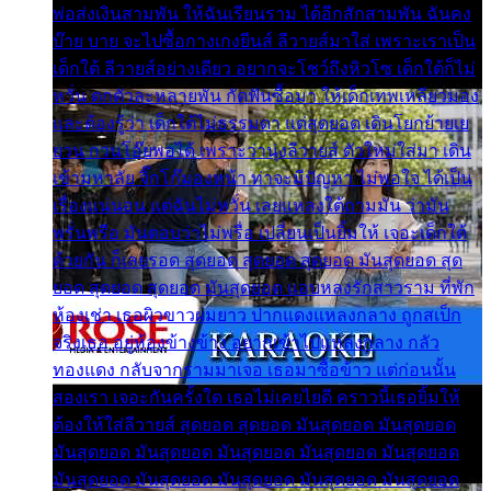
พ่อส่งเงินสามพัน ให้ฉันเรียนราม ได้อีกสักสามพัน ฉันคง
บ๊าย บาย จะไปซื้อกางเกงยีนส์ ลีวายส์มาใส่ เพราะเราเป็น
เด็กใต้ ลีวายส์อย่างเดียว อยากจะโชว์ถึงหิวโซ เด็กใต้ก็ไม่
หวั่น ตกตัวละหลายพัน กัดฟันซื้อมา ให้เด็กเทพเหลียวมอง
และต้องรู้ว่า เด็กใต้ไม่ธรรมดา แต่สุดยอด เดินโยกย้ายเย
ยวน กวนโอ๊ยพอได้ เพราะว่านุ่งลีวายส์ ตัวใหม่ใส่มา เดิน
เข้ามหาลัย จิ๊กโก๊มองหน้า ท่าจะมีปัญหา ไม่พอใจ ได้เป็น
เรื่องแน่นอน แต่ฉันไม่หวั่น เลยแหลงใต้ถามมัน ว่ามัน
พรั่นพรือ มันตอบว่าไม่พรื่อ เปลี่ยนเป็นยิ้มให้ เจอะเด็กใต้
ด้วยกัน ก็เลยรอด สุดยอด สุดยอด สุดยอด มันสุดยอด สุด
ยอด สุดยอด สุดยอด มันสุดยอด แอบหลงรักสาวราม ที่พัก
ห้องเช่า เธอผิวขาวผมยาว ปากแดงแหลงกลาง ถูกสเป็ก
จริงเธอ อยู่ห้องข้างข้าง อยากเข้าไปแหลงกลาง กลัว
ทองแดง กลับจากรามมาเจอ เธอมาซื้อข้าว แต่ก่อนนั้น
สองเรา เจอะกันครั้งใด เธอไม่เคยไยดี คราวนี้เธอยิ้มให้
ต้องให้ใส่ลีวายส์ สุดยอด สุดยอด มันสุดยอด มันสุดยอด
มันสุดยอด มันสุดยอด มันสุดยอด มันสุดยอด มันสุดยอด
มันสุดยอด มันสุดยอด มันสุดยอด มันสุดยอด มันสุดยอด