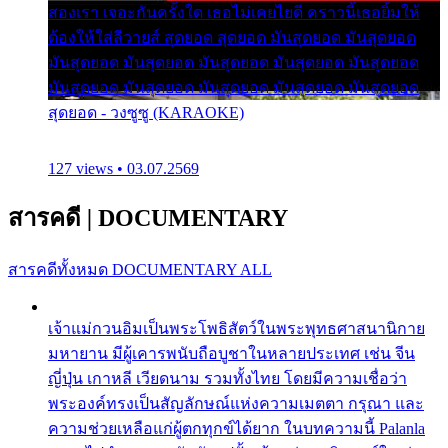
สองเรา เจอะกันครั้งใด เธอไม่เคยไยดี คราวนี้เธอยิ้มให้
ต้องให้ใส่ลีวายส์ สุดยอด สุดยอด มันสุดยอด มันสุดยอด
มันสุดยอด มันสุดยอด มันสุดยอด มันสุดยอด มันสุดยอด
มันสุดยอด มันสุดยอด มันสุดยอด มันสุดยอด มันสุดยอด
สุดยอด - วงซูซู (KARAOKE)
127 views • 03.07.2569
สารคดี
|
DOCUMENTARY
สารคดีทั้งหมด
DOCUMENTARY ALL
เจ้าแม่กวนอิมเป็นพระโพธิสัตว์ในพระพุทธศาสนานิกาย
มหายาน มีผู้เคารพนับถือบูชาในหลายประเทศ เช่น จีน
ญี่ปุ่น เกาหลี เวียดนาม รวมทั้งไทย โดยมีความเชื่อว่า
พระองค์ทรงเป็นสัญลักษณ์แห่งความเมตตา กรุณา และ
ความช่วยเหลือแก่ผู้ตกทุกข์ได้ยาก ในบทความนี้ Palanla