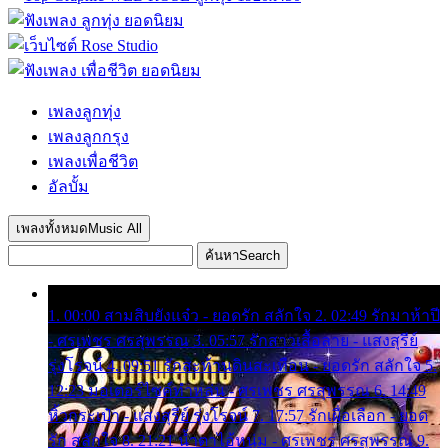
เพลงลูกทุ่ง
เพลงลูกกรุง
เพลงเพื่อชีวิต
อัลบั้ม
เพลงทั้งหมด
Music All
ค้นหา
Search
1. 00:00 สามสิบยังแจ๋ว - ยอดรัก สลักใจ 2. 02:49 รักมาห้าปี
- ศรเพชร ศรสุพรรณ 3. 05:57 รักสาวเสื้อลาย - แสงสุรีย์
รุ่งโรจน์ 4. 09:51 รักสะท้านดินสะเทือน - ยอดรัก สลักใจ 5.
12:23 มอเตอร์ไซค์ทำหล่น - ศรเพชร ศรสุพรรณ 6. 14:49
หิ้วกระเป๋า - แสงสุรีย์ รุ่งโรจน์ 7. 17:57 รักเผื่อเลือก - ยอด
รัก สลักใจ 8. 21:21 น้ำตาไอ้หนุ่ม - ศรเพชร ศรสุพรรณ 9.