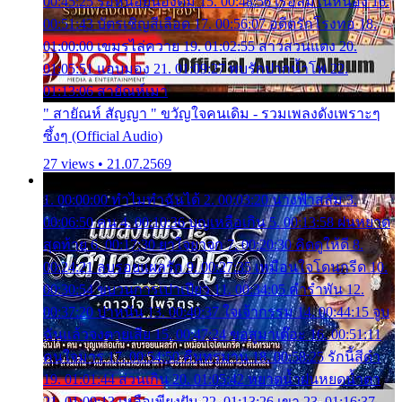
00:45:25 รอหน่อยน้องติ๋ม 15. 00:48:56 เรือล่มในหนอง 16.
00:51:43 บัตรเชิญสีเลือด 17. 00:56:07 อดีตรักโรงทอ 18.
01:00:00 เขมรไล่ควาย 19. 01:02:55 สาวสวนแตง 20.
01:05:51 แอบมอง 21. 01:09:27 พบรักปากน้ำโพ 22.
01:13:06 สายัณห์เมา
" สายัณห์ สัญญา " ขวัญใจคนเดิม - รวมเพลงดังเพราะๆ
ซึ้งๆ (Official Audio)
27 views • 21.07.2569
1. 00:00:00 ทำไมทำฉันได้ 2. 00:03:20 นางฟ้าสลัม 3.
00:06:50 คน 4. 00:10:36 บุญเหลือเกิน 5. 00:13:58 ฝนหยาด
สุดท้าย 6. 00:17:30 ยาใจยาจก 7. 00:20:30 คิดดูให้ดี 8.
00:24:21 ลบรอยแผลรัก 9. 00:27:35 เหมือนใจโดนกรีด 10.
00:30:54 ขบวนการเปาเปียว 11. 00:34:05 คำรำพัน 12.
00:37:20 ปาหนัน 13. 00:40:37 ใจเจ้ากรรม 14. 00:44:15 จูบ
ฉันแล้วจงตายเสีย 15. 00:47:24 ขอสูมาเต๊อะ 16. 00:51:11
คนใจมาร 17. 00:54:50 คืนทรมาน 18. 00:58:25 รักนี้สีดำ
19. 01:01:44 ส่วนเกิน 20. 01:05:42 หยาดน้ำฝนหยดน้ำตา
21. 01:09:13 เหลือเพียงฝัน 22. 01:13:26 เขา 23. 01:16:37