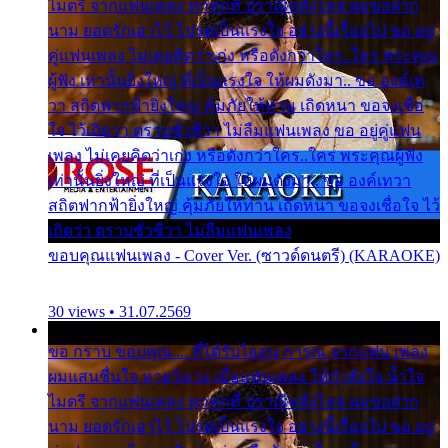
ไมตรี จากแฟนเพลง ทุกทุกที่ ปราณีหลั่งไหล ผมขอฝาก
นาม ยอดรักเอาไว้ โปรดเป็นแรงใจ อย่างนี้เรื่อยไป ขอ อยู่
คู่แฟนเพลง ไม่เคยคิดว่าเก่ง หรือดังกว่าใคร..ใคร พระคุณ
ผู้ฟัง เท่านั้นยิ่งใหญ่ ที่เป็นแรงใจ ให้ผมดังมา.. ขอ องค์เท
วา สถิตฟากฟ้ายิ่งใหญ่ คุ้มภัยให้ท่าน เถิดหนา ขอจงเชื่อ
ใจ ไว้เถิดว่า ตราบชั่วชีวา ไม่ลืมแฟนเพลง ขอ อยู่คู่แฟน
เพลง ไม่เคยคิดว่าเก่ง หรือดังกว่าใคร..ใคร พระคุณผู้ฟัง
เท่านั้นยิ่งใหญ่ ที่เป็นแรงใจ ให้ผมดังมา.. ขอ องค์เทวา
สถิตฟากฟ้ายิ่งใหญ่ คุ้มภัยให้ท่าน เถิดหนา ขอจงเชื่อใจ ไว้
เถิดว่า ตราบชั่วชีวา ไม่ลืมแฟนเพลง
ขอบคุณแฟนเพลง - Cover Ver. (ซาวด์ดนตรี) (KARAOKE)
30 views • 31.07.2569
ขอ กราบ ขอบคุณ.... ที่ได้รับไออุ่น การุณ จากแฟน เพลง
ผมแสนชื่นใจ หายวังเวง เมื่อแฟนเพลง ให้กำลังใจ น้ำใจ
ไมตรี จากแฟนเพลง ทุกทุกที่ ปราณีหลั่งไหล ผมขอฝาก
นาม ยอดรักเอาไว้ โปรดเป็นแรงใจ อย่างนี้เรื่อยไป ขอ อยู่