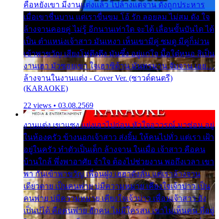
คือหยังเขา มีงานแต่งแล้ว ไปล้างแต่จาน ดั่งถูกประหาร
เมื่อเขาชื่นบาน แต่เราขื่นขม โอ้ รัก ลอยลม ไม่สม ดัง ใจ
ล้างจานคอยคู่ ไม่รู้ อีกนานเท่าใด จะได้ เลื่อนขั้นบันได ได้
เป็น ตำแหน่งเจ้าสาว มันเหงา เห็นเขามีคู่ ซมดู มีคู่ก็ม่วน
เข้าพาขวัญ เสียงโห่ตึงตึง มันซึ้ง อยู่แก่ใจ มื้อใด๋หนอ สิเป็น
งานเฮา มัวซอยเขา ใจเฮาซิด้าน มันทรมาน จับจาน เอย…
ล้างจานในงานแต่ง - Cover Ver. (ซาวด์ดนตรี)
(KARAOKE)
22 views • 03.08.2569
งานแต่ง เขาแซง แย่งเอาไปก่อน หัวใจอาวรณ์ มาซ่อน อยู่
ในห้องครัว ข้างนอกเจ้าสาว ส่งยิ้ม ให้คนไปทั่ว แต่เรา เฝ้า
อยู่ในครัว ทำตัวเป็นเด็ก ล้างจาน ในเมื่อ เจ้าสาว คือคน
บ้านใกล้ พึ่งพาอาศัย จำใจ ต้องไปช่วยงาน พอถึงเวลา เขา
พา กันเข้าพาขวัญ เพื่อนฝูง เฮฮาดังลั่น แต่เราล้างจาน
เดียวดาย เป็นคนพ่าย บ่มีความหมาย เคียงใจเจ้าบ่าว เป็น
คนพ่าย บ่มีความหมาย เคียงใจเจ้าบ่าว เพื่อนเจ้าสาว ยัง
เป็นบ่ได้ คือคนพ่าย ฮักคน ไม่มีใครสน เขาไม่เห็นคน ที่อยู่