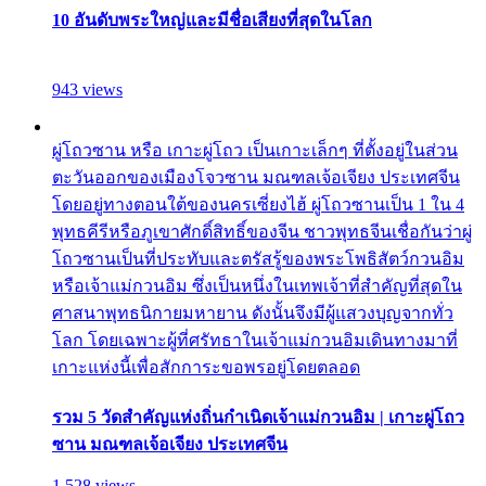
10 อันดับพระใหญ่และมีชื่อเสียงที่สุดในโลก
943 views
ผู่โถวซาน หรือ เกาะผู่โถว เป็นเกาะเล็กๆ ที่ตั้งอยู่ในส่วน
ตะวันออกของเมืองโจวซาน มณฑลเจ้อเจียง ประเทศจีน
โดยอยู่ทางตอนใต้ของนครเซี่ยงไฮ้ ผู่โถวซานเป็น 1 ใน 4
พุทธคีรีหรือภูเขาศักดิ์สิทธิ์ของจีน ชาวพุทธจีนเชื่อกันว่าผู่
โถวซานเป็นที่ประทับและตรัสรู้ของพระโพธิสัตว์กวนอิม
หรือเจ้าแม่กวนอิม ซึ่งเป็นหนึ่งในเทพเจ้าที่สำคัญที่สุดใน
ศาสนาพุทธนิกายมหายาน ดังนั้นจึงมีผู้แสวงบุญจากทั่ว
โลก โดยเฉพาะผู้ที่ศรัทธาในเจ้าแม่กวนอิมเดินทางมาที่
เกาะแห่งนี้เพื่อสักการะขอพรอยู่โดยตลอด
รวม 5 วัดสำคัญแห่งถิ่นกำเนิดเจ้าแม่กวนอิม | เกาะผู่โถว
ซาน มณฑลเจ้อเจียง ประเทศจีน
1,528 views