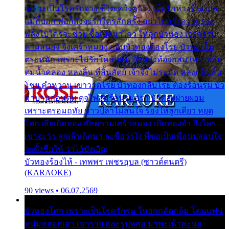
เพราะเป็นโรครักจาง ชีวิตเคว้งคว้าง เมื่อรักห่างร้างไกล
แม่ก็บอก พ่อก็สั่งจะรักใครสักครั้ง อย่าไปหวังความรวย
พลั้งไปใครจะช่วย ซื้อเปลมาไกว ให้ลูกบัวทอง เวรกรรม
ตามสนอง จึงเศร้าหมอง กลีบบัวทองต้องโรย บัวทองไม่
ตระหนัก เพราะไม่รักโคลนตม บัวทองท้องกลม เพราะลืม
ตมน้ำคลอง หลงลิ้น ที่สิ้นสัตย์ เจ้าจึงไม่ระมัด หลงกลิ่นลิ้น
โชย คำหวาน เขาวาดโรย บัวทองกลีบโรย ต้องร้อนรุม บัว
มาบานก่อนตูม ดุจไฟสุมร้อนรุมอุรา บัวทองผ่ายผอม
เพราะตรอมฤทัย ข้าวปลาไม่สนใจ ร้องไห้ลูกเดียว หยุด
โศก เสียเถิดทอง พักความเศร้าหมอง เถิดทองจ๋า ถึงใคร
เขาจะว่า ลูกเจ้าเกิดมา จะชื่อว่าไง พี่ขอเป็นเพื่อนปลอบใจ
จะตั้งชื่อให้ ว่าไอ้บังเอิญ
บัวทองร้องไห้ - เทพพร เพชรอุบล (ซาวด์ดนตรี)
(KARAOKE)
90 views • 06.07.2569
บัวทองโศก เพราะเป็นโรครักรุม ในอกกลัดกลุ้ม โดนแฟน
หนุ่มหลอกเอา เขารวย และรูปหล่อ มาพะเน้าพะนอ