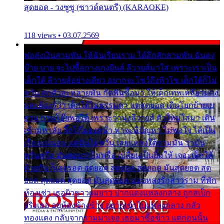
สุดยอด - วงซูซู (ซาวด์ดนตรี) (KARAOKE)
118 views • 03.07.2569
พ่อส่งเงินสามพัน ให้ฉันเรียนราม ได้อีกสักสามพัน ฉันคง
บ๊าย บาย จะไปซื้อกางเกงยีนส์ ลีวายส์มาใส่ เพราะเราเป็น
เด็กใต้ ลีวายส์อย่างเดียว อยากจะโชว์ถึงหิวโซ เด็กใต้ก็ไม่
หวั่น ตกตัวละหลายพัน กัดฟันซื้อมา ให้เด็กเทพเหลียวมอง
และต้องรู้ว่า เด็กใต้ไม่ธรรมดา แต่สุดยอด เดินโยกย้ายเย
ยวน กวนโอ๊ยพอได้ เพราะว่านุ่งลีวายส์ ตัวใหม่ใส่มา เดิน
เข้ามหาลัย จิ๊กโก๊มองหน้า ท่าจะมีปัญหา ไม่พอใจ ได้เป็น
เรื่องแน่นอน แต่ฉันไม่หวั่น เลยแหลงใต้ถามมัน ว่ามัน
พรั่นพรือ มันตอบว่าไม่พรื่อ เปลี่ยนเป็นยิ้มให้ เจอะเด็กใต้
ด้วยกัน ก็เลยรอด สุดยอด สุดยอด สุดยอด มันสุดยอด สุด
ยอด สุดยอด สุดยอด มันสุดยอด แอบหลงรักสาวราม ที่พัก
ห้องเช่า เธอผิวขาวผมยาว ปากแดงแหลงกลาง ถูกสเป็ก
จริงเธอ อยู่ห้องข้างข้าง อยากเข้าไปแหลงกลาง กลัว
ทองแดง กลับจากรามมาเจอ เธอมาซื้อข้าว แต่ก่อนนั้น