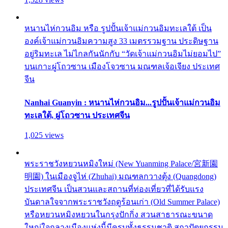
หนานไห่กวนอิม หรือ รูปปั้นเจ้าแม่กวนอิมทะเลใต้ เป็น
องค์เจ้าแม่กวนอิมความสูง 33 เมตรรวมฐาน ประดิษฐาน
อยู่ริมทะเล ไม่ไกลกันนักกับ “วัดเจ้าแม่กวนอิมไม่ยอมไป”
บนเกาะผู่โถวซาน เมืองโจวซาน มณฑลเจ้อเจียง ประเทศ
จีน
Nanhai Guanyin : หนานไห่กวนอิม...รูปปั้นเจ้าแม่กวนอิม
ทะเลใต้, ผู่โถวซาน ประเทศจีน
1,025 views
พระราชวังหยวนหมิงใหม่ (New Yuanming Palace/宮新園
明園) ในเมืองจูไห่ (Zhuhai) มณฑลกวางตุ้ง (Quangdong)
ประเทศจีน เป็นสวนและสถานที่ท่องเที่ยวที่ได้รับแรง
บันดาลใจจากพระราชวังฤดูร้อนเก่า (Old Summer Palace)
หรือหยวนหมิงหยวนในกรุงปักกิ่ง สวนสาธารณะขนาด
ใหญ่ใจกลางเมืองแห่งนี้มีครบทั้งธรรมชาติ สถาปัตยกรรม