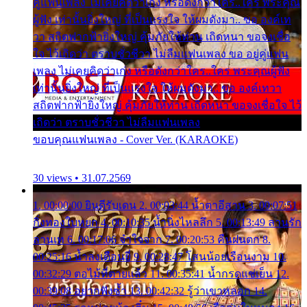
คู่แฟนเพลง ไม่เคยคิดว่าเก่ง หรือดังกว่าใคร..ใคร พระคุณ
ผู้ฟัง เท่านั้นยิ่งใหญ่ ที่เป็นแรงใจ ให้ผมดังมา.. ขอ องค์เท
วา สถิตฟากฟ้ายิ่งใหญ่ คุ้มภัยให้ท่าน เถิดหนา ขอจงเชื่อ
ใจ ไว้เถิดว่า ตราบชั่วชีวา ไม่ลืมแฟนเพลง ขอ อยู่คู่แฟน
เพลง ไม่เคยคิดว่าเก่ง หรือดังกว่าใคร..ใคร พระคุณผู้ฟัง
เท่านั้นยิ่งใหญ่ ที่เป็นแรงใจ ให้ผมดังมา.. ขอ องค์เทวา
สถิตฟากฟ้ายิ่งใหญ่ คุ้มภัยให้ท่าน เถิดหนา ขอจงเชื่อใจ ไว้
เถิดว่า ตราบชั่วชีวา ไม่ลืมแฟนเพลง
ขอบคุณแฟนเพลง - Cover Ver. (KARAOKE)
30 views • 31.07.2569
1. 00:00:00 ยินดีรับเดน 2. 00:03:44 น้ำตาอีสาน 3. 00:07:51
กิ่งทองใบหยก 4. 00:10:35 น้ำนิ่งไหลลึก 5. 00:13:49 ลานรัก
ลานเท 6. 00:17:06 จำใจจาก 7. 00:20:53 คืนฝนตก 8.
00:25:16 น้ำลงเดือนยี่ 9. 00:28:47 โสนน้อยเรือนงาม 10.
00:32:29 ตอไม้ที่ตายแล้ว 11. 00:35:41 น้ำกรดแช่เย็น 12.
00:39:08 อยากฟังซ้ำ 13. 00:42:32 รู้ว่าเขาหลอก 14.