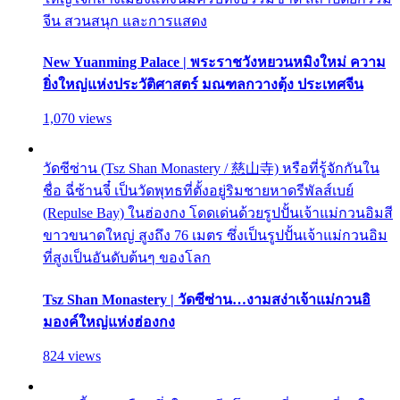
จีน สวนสนุก และการแสดง
New Yuanming Palace | พระราชวังหยวนหมิงใหม่ ความ
ยิ่งใหญ่แห่งประวัติศาสตร์ มณฑลกวางตุ้ง ประเทศจีน
1,070 views
วัดซีซ่าน (Tsz Shan Monastery / 慈山寺) หรือที่รู้จักกันใน
ชื่อ ฉี่ซ้านจี๋ เป็นวัดพุทธที่ตั้งอยู่ริมชายหาดรีพัลส์เบย์
(Repulse Bay) ในฮ่องกง โดดเด่นด้วยรูปปั้นเจ้าแม่กวนอิมสี
ขาวขนาดใหญ่ สูงถึง 76 เมตร ซึ่งเป็นรูปปั้นเจ้าแม่กวนอิม
ที่สูงเป็นอันดับต้นๆ ของโลก
Tsz Shan Monastery | วัดซีซ่าน…งามสง่าเจ้าแม่กวนอิ
มองค์ใหญ่แห่งฮ่องกง
824 views