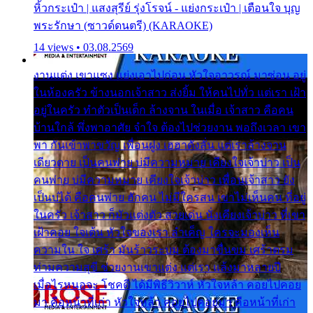
หิ้วกระเป๋า | แสงสุรีย์ รุ่งโรจน์ - แย่งกระเป๋า | เตือนใจ บุญ
พระรักษา (ซาวด์ดนตรี) (KARAOKE)
14 views • 03.08.2569
งานแต่ง เขาแซง แย่งเอาไปก่อน หัวใจอาวรณ์ มาซ่อน อยู่
ในห้องครัว ข้างนอกเจ้าสาว ส่งยิ้ม ให้คนไปทั่ว แต่เรา เฝ้า
อยู่ในครัว ทำตัวเป็นเด็ก ล้างจาน ในเมื่อ เจ้าสาว คือคน
บ้านใกล้ พึ่งพาอาศัย จำใจ ต้องไปช่วยงาน พอถึงเวลา เขา
พา กันเข้าพาขวัญ เพื่อนฝูง เฮฮาดังลั่น แต่เราล้างจาน
เดียวดาย เป็นคนพ่าย บ่มีความหมาย เคียงใจเจ้าบ่าว เป็น
คนพ่าย บ่มีความหมาย เคียงใจเจ้าบ่าว เพื่อนเจ้าสาว ยัง
เป็นบ่ได้ คือคนพ่าย ฮักคน ไม่มีใครสน เขาไม่เห็นคน ที่อยู่
ในครัว เจ้าสาว ก็มัวแต่งตัว สวยเด่น นั่งเคียงเจ้าบ่าว ที่เขา
เฝ้าคอย ใจเต้น หัวใจของเรา ลำเค็ญ ใครจะมองเห็น
ความใน ใจ เศร้า มันร้าวระบม ต้องมาขื่นขม เศร้าตรม
ท่ามความสุขี ช่วยงานเขาแต่ง แต่เรา แล้งมาหลายปี
เมื่อไรหนอจะ โชคดี ได้มีพิธีวิวาห์ หัวใจหล้า คอยไปคอย
มา คือหน้าที่เก่า หัวใจหล้า คอยไปคอยมา คือหน้าที่เก่า