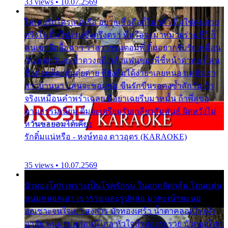
33 views • 10.07.2569
ไม่เคยรักใครแน่หรือ อยากเชื่อถือก็ไม่กล้า ติ๋มใช่คนสวย
ตรึงใจ ติ๋มใช่งามซึ้งตรึงตรา พี่หรือจะมาหมายร่วมชีวี ก็
คนเขาลืออื้อฉาว ว่าสาวๆรุมตอมพี่ ติ๋มอยากรับรักเหมือน
กัน แต่หวั่นจะช้ำดวงฤดี กลัวแฟนของพี่ชี้หน้าด่าทอ ก็คน
ชื่อต๋อยต้อยตุ้มตุ๋ยต่าย พี่ยังลืมได้ง่ายๆเลยหนอ แค่ตัวเรา
สาวบ้านนา แสนจะซอมซ่อ ขืนรักขืนรอคงช้ำสักวัน ถ้า
จริงเหมือนคำพร่ำเฉลย พี่อย่าเฉยรีบมาหมั้น ถ้าพี่สู่ขอ
ตามธรรมเนียม ติ๋มจะเตรียมรับเกลียวสัมพันธ์ ผิดหวังไม่
หวั่นขอยอมได้เคียง
รักติ๋มแน่หรือ - หงษ์ทอง ดาวอุดร (KARAOKE)
35 views • 10.07.2569
บัวทองโศก เพราะเป็นโรครักรุม ในอกกลัดกลุ้ม โดนแฟน
หนุ่มหลอกเอา เขารวย และรูปหล่อ มาพะเน้าพะนอ
ออเซาะจนใจเบา สงสาร บัวทองเศร้า น้ำตาคลอเบ้า เฝ้า
อาลัย หนุ่มรูปหล่อหนีไกล หัวใจบัวทองระรวย บัวทองโศก