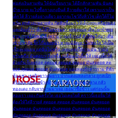
พ่อส่งเงินสามพัน ให้ฉันเรียนราม ได้อีกสักสามพัน ฉันคง
บ๊าย บาย จะไปซื้อกางเกงยีนส์ ลีวายส์มาใส่ เพราะเราเป็น
เด็กใต้ ลีวายส์อย่างเดียว อยากจะโชว์ถึงหิวโซ เด็กใต้ก็ไม่
หวั่น ตกตัวละหลายพัน กัดฟันซื้อมา ให้เด็กเทพเหลียวมอง
และต้องรู้ว่า เด็กใต้ไม่ธรรมดา แต่สุดยอด เดินโยกย้ายเย
ยวน กวนโอ๊ยพอได้ เพราะว่านุ่งลีวายส์ ตัวใหม่ใส่มา เดิน
เข้ามหาลัย จิ๊กโก๊มองหน้า ท่าจะมีปัญหา ไม่พอใจ ได้เป็น
เรื่องแน่นอน แต่ฉันไม่หวั่น เลยแหลงใต้ถามมัน ว่ามัน
พรั่นพรือ มันตอบว่าไม่พรื่อ เปลี่ยนเป็นยิ้มให้ เจอะเด็กใต้
ด้วยกัน ก็เลยรอด สุดยอด สุดยอด สุดยอด มันสุดยอด สุด
ยอด สุดยอด สุดยอด มันสุดยอด แอบหลงรักสาวราม ที่พัก
ห้องเช่า เธอผิวขาวผมยาว ปากแดงแหลงกลาง ถูกสเป็ก
จริงเธอ อยู่ห้องข้างข้าง อยากเข้าไปแหลงกลาง กลัว
ทองแดง กลับจากรามมาเจอ เธอมาซื้อข้าว แต่ก่อนนั้น
สองเรา เจอะกันครั้งใด เธอไม่เคยไยดี คราวนี้เธอยิ้มให้
ต้องให้ใส่ลีวายส์ สุดยอด สุดยอด มันสุดยอด มันสุดยอด
มันสุดยอด มันสุดยอด มันสุดยอด มันสุดยอด มันสุดยอด
มันสุดยอด มันสุดยอด มันสุดยอด มันสุดยอด มันสุดยอด