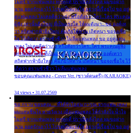
ไมตรี จากแฟนเพลง ทุกทุกที่ ปราณีหลั่งไหล ผมขอฝาก
นาม ยอดรักเอาไว้ โปรดเป็นแรงใจ อย่างนี้เรื่อยไป ขอ อยู่
คู่แฟนเพลง ไม่เคยคิดว่าเก่ง หรือดังกว่าใคร..ใคร พระคุณ
ผู้ฟัง เท่านั้นยิ่งใหญ่ ที่เป็นแรงใจ ให้ผมดังมา.. ขอ องค์เท
วา สถิตฟากฟ้ายิ่งใหญ่ คุ้มภัยให้ท่าน เถิดหนา ขอจงเชื่อ
ใจ ไว้เถิดว่า ตราบชั่วชีวา ไม่ลืมแฟนเพลง ขอ อยู่คู่แฟน
เพลง ไม่เคยคิดว่าเก่ง หรือดังกว่าใคร..ใคร พระคุณผู้ฟัง
เท่านั้นยิ่งใหญ่ ที่เป็นแรงใจ ให้ผมดังมา.. ขอ องค์เทวา
สถิตฟากฟ้ายิ่งใหญ่ คุ้มภัยให้ท่าน เถิดหนา ขอจงเชื่อใจ ไว้
เถิดว่า ตราบชั่วชีวา ไม่ลืมแฟนเพลง
ขอบคุณแฟนเพลง - Cover Ver. (ซาวด์ดนตรี) (KARAOKE)
34 views • 31.07.2569
ขอ กราบ ขอบคุณ.... ที่ได้รับไออุ่น การุณ จากแฟน เพลง
ผมแสนชื่นใจ หายวังเวง เมื่อแฟนเพลง ให้กำลังใจ น้ำใจ
ไมตรี จากแฟนเพลง ทุกทุกที่ ปราณีหลั่งไหล ผมขอฝาก
นาม ยอดรักเอาไว้ โปรดเป็นแรงใจ อย่างนี้เรื่อยไป ขอ อยู่