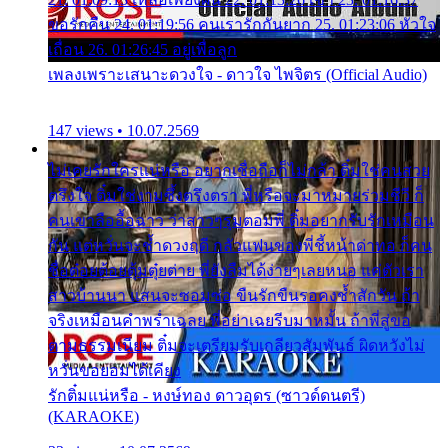
ขอรักคืน 24. 01:19:56 คนเรารักกันยาก 25. 01:23:06 หัวใจ
เถื่อน 26. 01:26:45 อยู่เพื่อลูก
เพลงเพราะเสนาะดวงใจ - ดาวใจ ไพจิตร (Official Audio)
147 views • 10.07.2569
ไม่เคยรักใครแน่หรือ อยากเชื่อถือก็ไม่กล้า ติ๋มใช่คนสวย
ตรึงใจ ติ๋มใช่งามซึ้งตรึงตรา พี่หรือจะมาหมายร่วมชีวี ก็
คนเขาลืออื้อฉาว ว่าสาวๆรุมตอมพี่ ติ๋มอยากรับรักเหมือน
กัน แต่หวั่นจะช้ำดวงฤดี กลัวแฟนของพี่ชี้หน้าด่าทอ ก็คน
ชื่อต๋อยต้อยตุ้มตุ๋ยต่าย พี่ยังลืมได้ง่ายๆเลยหนอ แค่ตัวเรา
สาวบ้านนา แสนจะซอมซ่อ ขืนรักขืนรอคงช้ำสักวัน ถ้า
จริงเหมือนคำพร่ำเฉลย พี่อย่าเฉยรีบมาหมั้น ถ้าพี่สู่ขอ
ตามธรรมเนียม ติ๋มจะเตรียมรับเกลียวสัมพันธ์ ผิดหวังไม่
หวั่นขอยอมได้เคียง
รักติ๋มแน่หรือ - หงษ์ทอง ดาวอุดร (ซาวด์ดนตรี)
(KARAOKE)