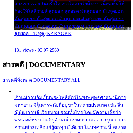
สองเรา เจอะกันครั้งใด เธอไม่เคยไยดี คราวนี้เธอยิ้มให้
ต้องให้ใส่ลีวายส์ สุดยอด สุดยอด มันสุดยอด มันสุดยอด
มันสุดยอด มันสุดยอด มันสุดยอด มันสุดยอด มันสุดยอด
มันสุดยอด มันสุดยอด มันสุดยอด มันสุดยอด มันสุดยอด
สุดยอด - วงซูซู (KARAOKE)
131 views • 03.07.2569
สารคดี
|
DOCUMENTARY
สารคดีทั้งหมด
DOCUMENTARY ALL
เจ้าแม่กวนอิมเป็นพระโพธิสัตว์ในพระพุทธศาสนานิกาย
มหายาน มีผู้เคารพนับถือบูชาในหลายประเทศ เช่น จีน
ญี่ปุ่น เกาหลี เวียดนาม รวมทั้งไทย โดยมีความเชื่อว่า
พระองค์ทรงเป็นสัญลักษณ์แห่งความเมตตา กรุณา และ
ความช่วยเหลือแก่ผู้ตกทุกข์ได้ยาก ในบทความนี้ Palanla