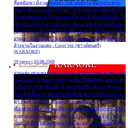
คือหยังเขา มีงานแต่งแล้ว ไปล้างแต่จาน ดั่งถูกประหาร
เมื่อเขาชื่นบาน แต่เราขื่นขม โอ้ รัก ลอยลม ไม่สม ดัง ใจ
ล้างจานคอยคู่ ไม่รู้ อีกนานเท่าใด จะได้ เลื่อนขั้นบันได ได้
เป็น ตำแหน่งเจ้าสาว มันเหงา เห็นเขามีคู่ ซมดู มีคู่ก็ม่วน
เข้าพาขวัญ เสียงโห่ตึงตึง มันซึ้ง อยู่แก่ใจ มื้อใด๋หนอ สิเป็น
งานเฮา มัวซอยเขา ใจเฮาซิด้าน มันทรมาน จับจาน เอย…
ล้างจานในงานแต่ง - Cover Ver. (ซาวด์ดนตรี)
(KARAOKE)
29 views • 03.08.2569
งานแต่ง เขาแซง แย่งเอาไปก่อน หัวใจอาวรณ์ มาซ่อน อยู่
ในห้องครัว ข้างนอกเจ้าสาว ส่งยิ้ม ให้คนไปทั่ว แต่เรา เฝ้า
อยู่ในครัว ทำตัวเป็นเด็ก ล้างจาน ในเมื่อ เจ้าสาว คือคน
บ้านใกล้ พึ่งพาอาศัย จำใจ ต้องไปช่วยงาน พอถึงเวลา เขา
พา กันเข้าพาขวัญ เพื่อนฝูง เฮฮาดังลั่น แต่เราล้างจาน
เดียวดาย เป็นคนพ่าย บ่มีความหมาย เคียงใจเจ้าบ่าว เป็น
คนพ่าย บ่มีความหมาย เคียงใจเจ้าบ่าว เพื่อนเจ้าสาว ยัง
เป็นบ่ได้ คือคนพ่าย ฮักคน ไม่มีใครสน เขาไม่เห็นคน ที่อยู่