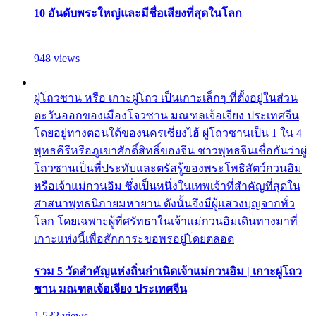
10 อันดับพระใหญ่และมีชื่อเสียงที่สุดในโลก
948 views
ผู่โถวซาน หรือ เกาะผู่โถว เป็นเกาะเล็กๆ ที่ตั้งอยู่ในส่วน
ตะวันออกของเมืองโจวซาน มณฑลเจ้อเจียง ประเทศจีน
โดยอยู่ทางตอนใต้ของนครเซี่ยงไฮ้ ผู่โถวซานเป็น 1 ใน 4
พุทธคีรีหรือภูเขาศักดิ์สิทธิ์ของจีน ชาวพุทธจีนเชื่อกันว่าผู่
โถวซานเป็นที่ประทับและตรัสรู้ของพระโพธิสัตว์กวนอิม
หรือเจ้าแม่กวนอิม ซึ่งเป็นหนึ่งในเทพเจ้าที่สำคัญที่สุดใน
ศาสนาพุทธนิกายมหายาน ดังนั้นจึงมีผู้แสวงบุญจากทั่ว
โลก โดยเฉพาะผู้ที่ศรัทธาในเจ้าแม่กวนอิมเดินทางมาที่
เกาะแห่งนี้เพื่อสักการะขอพรอยู่โดยตลอด
รวม 5 วัดสำคัญแห่งถิ่นกำเนิดเจ้าแม่กวนอิม | เกาะผู่โถว
ซาน มณฑลเจ้อเจียง ประเทศจีน
1,532 views