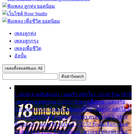
เพลงลูกทุ่ง
เพลงลูกกรุง
เพลงเพื่อชีวิต
อัลบั้ม
เพลงทั้งหมด
Music All
ค้นหา
Search
1. 00:00 สามสิบยังแจ๋ว - ยอดรัก สลักใจ 2. 02:49 รักมาห้าปี
- ศรเพชร ศรสุพรรณ 3. 05:57 รักสาวเสื้อลาย - แสงสุรีย์
รุ่งโรจน์ 4. 09:51 รักสะท้านดินสะเทือน - ยอดรัก สลักใจ 5.
12:23 มอเตอร์ไซค์ทำหล่น - ศรเพชร ศรสุพรรณ 6. 14:49
หิ้วกระเป๋า - แสงสุรีย์ รุ่งโรจน์ 7. 17:57 รักเผื่อเลือก - ยอด
รัก สลักใจ 8. 21:21 น้ำตาไอ้หนุ่ม - ศรเพชร ศรสุพรรณ 9.