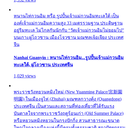
หนานไห่กวนอิม หรือ รูปปั้นเจ้าแม่กวนอิมทะเลใต้ เป็น
องค์เจ้าแม่กวนอิมความสูง 33 เมตรรวมฐาน ประดิษฐาน
อยู่ริมทะเล ไม่ไกลกันนักกับ “วัดเจ้าแม่กวนอิมไม่ยอมไป”
บนเกาะผู่โถวซาน เมืองโจวซาน มณฑลเจ้อเจียง ประเทศ
จีน
Nanhai Guanyin : หนานไห่กวนอิม...รูปปั้นเจ้าแม่กวนอิม
ทะเลใต้, ผู่โถวซาน ประเทศจีน
1,029 views
พระราชวังหยวนหมิงใหม่ (New Yuanming Palace/宮新園
明園) ในเมืองจูไห่ (Zhuhai) มณฑลกวางตุ้ง (Quangdong)
ประเทศจีน เป็นสวนและสถานที่ท่องเที่ยวที่ได้รับแรง
บันดาลใจจากพระราชวังฤดูร้อนเก่า (Old Summer Palace)
หรือหยวนหมิงหยวนในกรุงปักกิ่ง สวนสาธารณะขนาด
ใหญ่ใจกลางเมืองแห่งนี้มีครบทั้งธรรมชาติ สถาปัตยกรรม