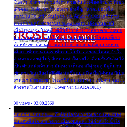
ในครัว เจ้าสาว ก็มัวแต่งตัว สวยเด่น นั่งเคียงเจ้าบ่าว ที่เขา
เฝ้าคอย ใจเต้น หัวใจของเรา ลำเค็ญ ใครจะมองเห็น
ความใน ใจ เศร้า มันร้าวระบม ต้องมาขื่นขม เศร้าตรม
ท่ามความสุขี ช่วยงานเขาแต่ง แต่เรา แล้งมาหลายปี
เมื่อไรหนอจะ โชคดี ได้มีพิธีวิวาห์ หัวใจหล้า คอยไปคอย
มา คือหน้าที่เก่า หัวใจหล้า คอยไปคอยมา คือหน้าที่เก่า
คือหยังเขา มีงานแต่งแล้ว ไปล้างแต่จาน ดั่งถูกประหาร
เมื่อเขาชื่นบาน แต่เราขื่นขม โอ้ รัก ลอยลม ไม่สม ดัง ใจ
ล้างจานคอยคู่ ไม่รู้ อีกนานเท่าใด จะได้ เลื่อนขั้นบันได ได้
เป็น ตำแหน่งเจ้าสาว มันเหงา เห็นเขามีคู่ ซมดู มีคู่ก็ม่วน
เข้าพาขวัญ เสียงโห่ตึงตึง มันซึ้ง อยู่แก่ใจ มื้อใด๋หนอ สิเป็น
งานเฮา มัวซอยเขา ใจเฮาซิด้าน มันทรมาน จับจาน เอย…
ล้างจานในงานแต่ง - Cover Ver. (KARAOKE)
30 views • 03.08.2569
ขอ กราบ ขอบคุณ.... ที่ได้รับไออุ่น การุณ จากแฟน เพลง
ผมแสนชื่นใจ หายวังเวง เมื่อแฟนเพลง ให้กำลังใจ น้ำใจ