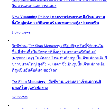
จีน สวนสนุก และการแสดง
New Yuanming Palace | พระราชวังหยวนหมิงใหม่ ความ
ยิ่งใหญ่แห่งประวัติศาสตร์ มณฑลกวางตุ้ง ประเทศจีน
1,076 views
วัดซีซ่าน (Tsz Shan Monastery / 慈山寺) หรือที่รู้จักกันใน
ชื่อ ฉี่ซ้านจี๋ เป็นวัดพุทธที่ตั้งอยู่ริมชายหาดรีพัลส์เบย์
(Repulse Bay) ในฮ่องกง โดดเด่นด้วยรูปปั้นเจ้าแม่กวนอิมสี
ขาวขนาดใหญ่ สูงถึง 76 เมตร ซึ่งเป็นรูปปั้นเจ้าแม่กวนอิม
ที่สูงเป็นอันดับต้นๆ ของโลก
Tsz Shan Monastery | วัดซีซ่าน…งามสง่าเจ้าแม่กวนอิ
มองค์ใหญ่แห่งฮ่องกง
829 views