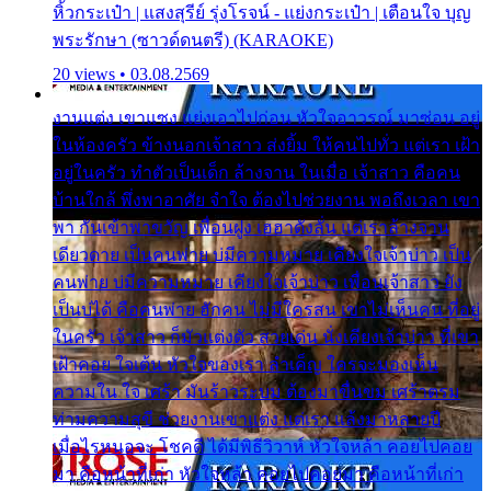
หิ้วกระเป๋า | แสงสุรีย์ รุ่งโรจน์ - แย่งกระเป๋า | เตือนใจ บุญ
พระรักษา (ซาวด์ดนตรี) (KARAOKE)
20 views • 03.08.2569
งานแต่ง เขาแซง แย่งเอาไปก่อน หัวใจอาวรณ์ มาซ่อน อยู่
ในห้องครัว ข้างนอกเจ้าสาว ส่งยิ้ม ให้คนไปทั่ว แต่เรา เฝ้า
อยู่ในครัว ทำตัวเป็นเด็ก ล้างจาน ในเมื่อ เจ้าสาว คือคน
บ้านใกล้ พึ่งพาอาศัย จำใจ ต้องไปช่วยงาน พอถึงเวลา เขา
พา กันเข้าพาขวัญ เพื่อนฝูง เฮฮาดังลั่น แต่เราล้างจาน
เดียวดาย เป็นคนพ่าย บ่มีความหมาย เคียงใจเจ้าบ่าว เป็น
คนพ่าย บ่มีความหมาย เคียงใจเจ้าบ่าว เพื่อนเจ้าสาว ยัง
เป็นบ่ได้ คือคนพ่าย ฮักคน ไม่มีใครสน เขาไม่เห็นคน ที่อยู่
ในครัว เจ้าสาว ก็มัวแต่งตัว สวยเด่น นั่งเคียงเจ้าบ่าว ที่เขา
เฝ้าคอย ใจเต้น หัวใจของเรา ลำเค็ญ ใครจะมองเห็น
ความใน ใจ เศร้า มันร้าวระบม ต้องมาขื่นขม เศร้าตรม
ท่ามความสุขี ช่วยงานเขาแต่ง แต่เรา แล้งมาหลายปี
เมื่อไรหนอจะ โชคดี ได้มีพิธีวิวาห์ หัวใจหล้า คอยไปคอย
มา คือหน้าที่เก่า หัวใจหล้า คอยไปคอยมา คือหน้าที่เก่า