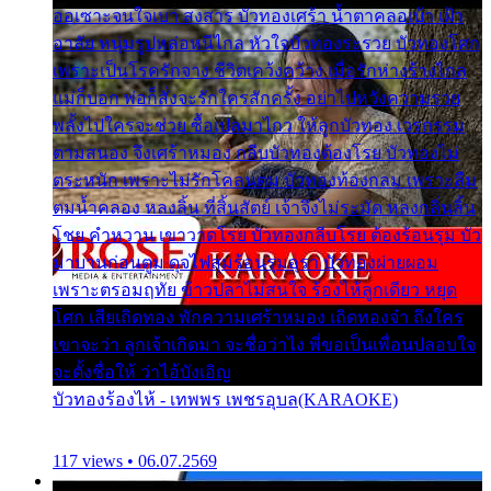
ออเซาะจนใจเบา สงสาร บัวทองเศร้า น้ำตาคลอเบ้า เฝ้า
อาลัย หนุ่มรูปหล่อหนีไกล หัวใจบัวทองระรวย บัวทองโศก
เพราะเป็นโรครักจาง ชีวิตเคว้งคว้าง เมื่อรักห่างร้างไกล
แม่ก็บอก พ่อก็สั่งจะรักใครสักครั้ง อย่าไปหวังความรวย
พลั้งไปใครจะช่วย ซื้อเปลมาไกว ให้ลูกบัวทอง เวรกรรม
ตามสนอง จึงเศร้าหมอง กลีบบัวทองต้องโรย บัวทองไม่
ตระหนัก เพราะไม่รักโคลนตม บัวทองท้องกลม เพราะลืม
ตมน้ำคลอง หลงลิ้น ที่สิ้นสัตย์ เจ้าจึงไม่ระมัด หลงกลิ่นลิ้น
โชย คำหวาน เขาวาดโรย บัวทองกลีบโรย ต้องร้อนรุม บัว
มาบานก่อนตูม ดุจไฟสุมร้อนรุมอุรา บัวทองผ่ายผอม
เพราะตรอมฤทัย ข้าวปลาไม่สนใจ ร้องไห้ลูกเดียว หยุด
โศก เสียเถิดทอง พักความเศร้าหมอง เถิดทองจ๋า ถึงใคร
เขาจะว่า ลูกเจ้าเกิดมา จะชื่อว่าไง พี่ขอเป็นเพื่อนปลอบใจ
จะตั้งชื่อให้ ว่าไอ้บังเอิญ
บัวทองร้องไห้ - เทพพร เพชรอุบล(KARAOKE)
117 views • 06.07.2569