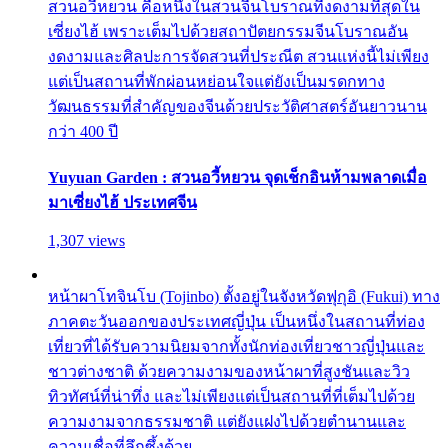
สวนอวี้หยวน คือหนึ่งในสวนจีนโบราณที่งดงามที่สุดใน
เซี่ยงไฮ้ เพราะเต็มไปด้วยสถาปัตยกรรมจีนโบราณอัน
งดงามและศิลปะการจัดสวนที่ประณีต สวนแห่งนี้ไม่เพียง
แต่เป็นสถานที่พักผ่อนหย่อนใจแต่ยังเป็นมรดกทาง
วัฒนธรรมที่สำคัญของจีนด้วยประวัติศาสตร์อันยาวนาน
กว่า 400 ปี
Yuyuan Garden : สวนอวี้หยวน จุดเช็กอินห้ามพลาดเมื่อ
มาเซี่ยงไฮ้ ประเทศจีน
1,307 views
หน้าผาโทจินโบ (Tojinbo) ตั้งอยู่ในจังหวัดฟุกุอิ (Fukui) ทาง
ภาคตะวันออกของประเทศญี่ปุ่น เป็นหนึ่งในสถานที่ท่อง
เที่ยวที่ได้รับความนิยมจากทั้งนักท่องเที่ยวชาวญี่ปุ่นและ
ชาวต่างชาติ ด้วยความงามของหน้าผาที่สูงชันและวิว
ทิวทัศน์ที่น่าทึ่ง และไม่เพียงแต่เป็นสถานที่ที่เต็มไปด้วย
ความงามจากธรรมชาติ แต่ยังแฝงไปด้วยตำนานและ
ความเชื่อที่ลึกซึ้งด้วย