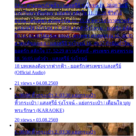
24:27 สามเณรกำพร้า - แสงสุรีย์ รุ่งโรจน์ 10. 28:08 ไม่มี
เวลาไปหาเมียน้อย - ยอดรัก สลักใจ 11. 31:29 ชีวิตไอ้
ธรรม - ศรเพชร ศรสุพรรณ 12. 35:26 ทหารอากาศขาดรัก
- แสงสุรีย์ รุ่งโรจน์ 13. 39:01 คนหัวใจโทรม - ยอดรัก สลัก
ใจ 14. 42:49 ไอ้หวังตายแน่ - ศรเพชร ศรสุพรรณ 15. 46:35
ธาตุแท้ของเธอ - แสงสุรีย์ รุ่งโรจน์ 16. 49:57 กำนันกำใน -
ยอดรัก สลักใจ 17. 52:29 สาวบริสุทธิ์ - ศรเพชร ศรสุพรรณ
18. 56:05 แต๋วจ๋า - แสงสุรีย์ รุ่งโรจน์
18 บทเพลงดังจากฟากฟ้า - ยอดรัก/ศรเพชร/แสงสุรีย์
(Official Audio)
21 views • 04.08.2569
1. 00:00 หิ้วกระเป๋า 2. 03:30 แย่งกระเป๋า
หิ้วกระเป๋า | แสงสุรีย์ รุ่งโรจน์ - แย่งกระเป๋า | เตือนใจ บุญ
พระรักษา (KARAOKE)
20 views • 03.08.2569
1. 00:00 หิ้วกระเป๋า 2. 03:30 แย่งกระเป๋า