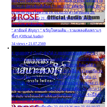
00:45:25 รอหน่อยน้องติ๋ม 15. 00:48:56 เรือล่มในหนอง 16.
00:51:43 บัตรเชิญสีเลือด 17. 00:56:07 อดีตรักโรงทอ 18.
01:00:00 เขมรไล่ควาย 19. 01:02:55 สาวสวนแตง 20.
01:05:51 แอบมอง 21. 01:09:27 พบรักปากน้ำโพ 22.
01:13:06 สายัณห์เมา
" สายัณห์ สัญญา " ขวัญใจคนเดิม - รวมเพลงดังเพราะๆ
ซึ้งๆ (Official Audio)
34 views • 21.07.2569
1. 00:00:00 ทำไมทำฉันได้ 2. 00:03:20 นางฟ้าสลัม 3.
00:06:50 คน 4. 00:10:36 บุญเหลือเกิน 5. 00:13:58 ฝนหยาด
สุดท้าย 6. 00:17:30 ยาใจยาจก 7. 00:20:30 คิดดูให้ดี 8.
00:24:21 ลบรอยแผลรัก 9. 00:27:35 เหมือนใจโดนกรีด 10.
00:30:54 ขบวนการเปาเปียว 11. 00:34:05 คำรำพัน 12.
00:37:20 ปาหนัน 13. 00:40:37 ใจเจ้ากรรม 14. 00:44:15 จูบ
ฉันแล้วจงตายเสีย 15. 00:47:24 ขอสูมาเต๊อะ 16. 00:51:11
คนใจมาร 17. 00:54:50 คืนทรมาน 18. 00:58:25 รักนี้สีดำ
19. 01:01:44 ส่วนเกิน 20. 01:05:42 หยาดน้ำฝนหยดน้ำตา
21. 01:09:13 เหลือเพียงฝัน 22. 01:13:26 เขา 23. 01:16:37