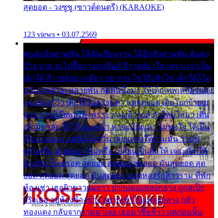
สุดยอด - วงซูซู (ซาวด์ดนตรี) (KARAOKE)
123 views • 03.07.2569
พ่อส่งเงินสามพัน ให้ฉันเรียนราม ได้อีกสักสามพัน ฉันคง
บ๊าย บาย จะไปซื้อกางเกงยีนส์ ลีวายส์มาใส่ เพราะเราเป็น
เด็กใต้ ลีวายส์อย่างเดียว อยากจะโชว์ถึงหิวโซ เด็กใต้ก็ไม่
หวั่น ตกตัวละหลายพัน กัดฟันซื้อมา ให้เด็กเทพเหลียวมอง
และต้องรู้ว่า เด็กใต้ไม่ธรรมดา แต่สุดยอด เดินโยกย้ายเย
ยวน กวนโอ๊ยพอได้ เพราะว่านุ่งลีวายส์ ตัวใหม่ใส่มา เดิน
เข้ามหาลัย จิ๊กโก๊มองหน้า ท่าจะมีปัญหา ไม่พอใจ ได้เป็น
เรื่องแน่นอน แต่ฉันไม่หวั่น เลยแหลงใต้ถามมัน ว่ามัน
พรั่นพรือ มันตอบว่าไม่พรื่อ เปลี่ยนเป็นยิ้มให้ เจอะเด็กใต้
ด้วยกัน ก็เลยรอด สุดยอด สุดยอด สุดยอด มันสุดยอด สุด
ยอด สุดยอด สุดยอด มันสุดยอด แอบหลงรักสาวราม ที่พัก
ห้องเช่า เธอผิวขาวผมยาว ปากแดงแหลงกลาง ถูกสเป็ก
จริงเธอ อยู่ห้องข้างข้าง อยากเข้าไปแหลงกลาง กลัว
ทองแดง กลับจากรามมาเจอ เธอมาซื้อข้าว แต่ก่อนนั้น