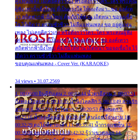
คู่แฟนเพลง ไม่เคยคิดว่าเก่ง หรือดังกว่าใคร..ใคร พระคุณ
ผู้ฟัง เท่านั้นยิ่งใหญ่ ที่เป็นแรงใจ ให้ผมดังมา.. ขอ องค์เท
วา สถิตฟากฟ้ายิ่งใหญ่ คุ้มภัยให้ท่าน เถิดหนา ขอจงเชื่อ
ใจ ไว้เถิดว่า ตราบชั่วชีวา ไม่ลืมแฟนเพลง ขอ อยู่คู่แฟน
เพลง ไม่เคยคิดว่าเก่ง หรือดังกว่าใคร..ใคร พระคุณผู้ฟัง
เท่านั้นยิ่งใหญ่ ที่เป็นแรงใจ ให้ผมดังมา.. ขอ องค์เทวา
สถิตฟากฟ้ายิ่งใหญ่ คุ้มภัยให้ท่าน เถิดหนา ขอจงเชื่อใจ ไว้
เถิดว่า ตราบชั่วชีวา ไม่ลืมแฟนเพลง
ขอบคุณแฟนเพลง - Cover Ver. (KARAOKE)
34 views • 31.07.2569
1. 00:00:00 ยินดีรับเดน 2. 00:03:44 น้ำตาอีสาน 3. 00:07:51
กิ่งทองใบหยก 4. 00:10:35 น้ำนิ่งไหลลึก 5. 00:13:49 ลานรัก
ลานเท 6. 00:17:06 จำใจจาก 7. 00:20:53 คืนฝนตก 8.
00:25:16 น้ำลงเดือนยี่ 9. 00:28:47 โสนน้อยเรือนงาม 10.
00:32:29 ตอไม้ที่ตายแล้ว 11. 00:35:41 น้ำกรดแช่เย็น 12.
00:39:08 อยากฟังซ้ำ 13. 00:42:32 รู้ว่าเขาหลอก 14.