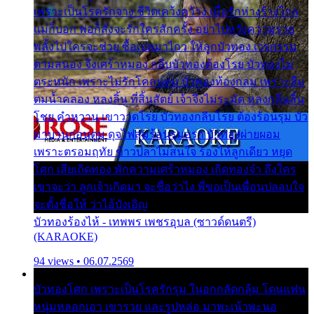
เพราะเป็นโรครักจาง ชีวิตเคว้งคว้าง เมื่อรักห่างร้างไกล
แม่ก็บอก พ่อก็สั่งจะรักใครสักครั้ง อย่าไปหวังความรวย
พลั้งไปใครจะช่วย ซื้อเปลมาไกว ให้ลูกบัวทอง เวรกรรม
ตามสนอง จึงเศร้าหมอง กลีบบัวทองต้องโรย บัวทองไม่
ตระหนัก เพราะไม่รักโคลนตม บัวทองท้องกลม เพราะลืม
ตมน้ำคลอง หลงลิ้น ที่สิ้นสัตย์ เจ้าจึงไม่ระมัด หลงกลิ่นลิ้น
โชย คำหวาน เขาวาดโรย บัวทองกลีบโรย ต้องร้อนรุม บัว
มาบานก่อนตูม ดุจไฟสุมร้อนรุมอุรา บัวทองผ่ายผอม
เพราะตรอมฤทัย ข้าวปลาไม่สนใจ ร้องไห้ลูกเดียว หยุด
โศก เสียเถิดทอง พักความเศร้าหมอง เถิดทองจ๋า ถึงใคร
เขาจะว่า ลูกเจ้าเกิดมา จะชื่อว่าไง พี่ขอเป็นเพื่อนปลอบใจ
จะตั้งชื่อให้ ว่าไอ้บังเอิญ
บัวทองร้องไห้ - เทพพร เพชรอุบล (ซาวด์ดนตรี)
(KARAOKE)
94 views • 06.07.2569
บัวทองโศก เพราะเป็นโรครักรุม ในอกกลัดกลุ้ม โดนแฟน
หนุ่มหลอกเอา เขารวย และรูปหล่อ มาพะเน้าพะนอ