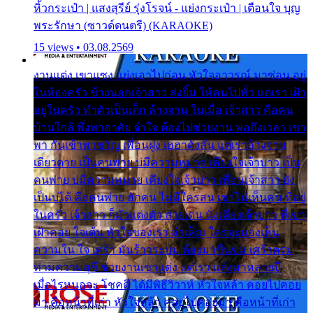
หิ้วกระเป๋า | แสงสุรีย์ รุ่งโรจน์ - แย่งกระเป๋า | เตือนใจ บุญ
พระรักษา (ซาวด์ดนตรี) (KARAOKE)
15 views • 03.08.2569
งานแต่ง เขาแซง แย่งเอาไปก่อน หัวใจอาวรณ์ มาซ่อน อยู่
ในห้องครัว ข้างนอกเจ้าสาว ส่งยิ้ม ให้คนไปทั่ว แต่เรา เฝ้า
อยู่ในครัว ทำตัวเป็นเด็ก ล้างจาน ในเมื่อ เจ้าสาว คือคน
บ้านใกล้ พึ่งพาอาศัย จำใจ ต้องไปช่วยงาน พอถึงเวลา เขา
พา กันเข้าพาขวัญ เพื่อนฝูง เฮฮาดังลั่น แต่เราล้างจาน
เดียวดาย เป็นคนพ่าย บ่มีความหมาย เคียงใจเจ้าบ่าว เป็น
คนพ่าย บ่มีความหมาย เคียงใจเจ้าบ่าว เพื่อนเจ้าสาว ยัง
เป็นบ่ได้ คือคนพ่าย ฮักคน ไม่มีใครสน เขาไม่เห็นคน ที่อยู่
ในครัว เจ้าสาว ก็มัวแต่งตัว สวยเด่น นั่งเคียงเจ้าบ่าว ที่เขา
เฝ้าคอย ใจเต้น หัวใจของเรา ลำเค็ญ ใครจะมองเห็น
ความใน ใจ เศร้า มันร้าวระบม ต้องมาขื่นขม เศร้าตรม
ท่ามความสุขี ช่วยงานเขาแต่ง แต่เรา แล้งมาหลายปี
เมื่อไรหนอจะ โชคดี ได้มีพิธีวิวาห์ หัวใจหล้า คอยไปคอย
มา คือหน้าที่เก่า หัวใจหล้า คอยไปคอยมา คือหน้าที่เก่า