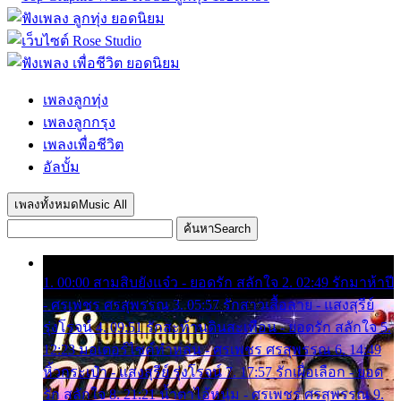
เพลงลูกทุ่ง
เพลงลูกกรุง
เพลงเพื่อชีวิต
อัลบั้ม
เพลงทั้งหมด
Music All
ค้นหา
Search
1. 00:00 สามสิบยังแจ๋ว - ยอดรัก สลักใจ 2. 02:49 รักมาห้าปี
- ศรเพชร ศรสุพรรณ 3. 05:57 รักสาวเสื้อลาย - แสงสุรีย์
รุ่งโรจน์ 4. 09:51 รักสะท้านดินสะเทือน - ยอดรัก สลักใจ 5.
12:23 มอเตอร์ไซค์ทำหล่น - ศรเพชร ศรสุพรรณ 6. 14:49
หิ้วกระเป๋า - แสงสุรีย์ รุ่งโรจน์ 7. 17:57 รักเผื่อเลือก - ยอด
รัก สลักใจ 8. 21:21 น้ำตาไอ้หนุ่ม - ศรเพชร ศรสุพรรณ 9.