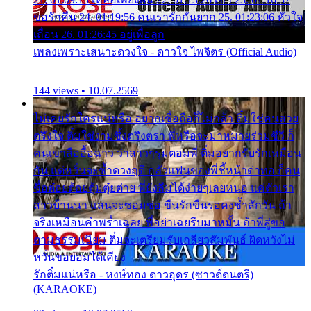
ขอรักคืน 24. 01:19:56 คนเรารักกันยาก 25. 01:23:06 หัวใจ
เถื่อน 26. 01:26:45 อยู่เพื่อลูก
เพลงเพราะเสนาะดวงใจ - ดาวใจ ไพจิตร (Official Audio)
144 views • 10.07.2569
ไม่เคยรักใครแน่หรือ อยากเชื่อถือก็ไม่กล้า ติ๋มใช่คนสวย
ตรึงใจ ติ๋มใช่งามซึ้งตรึงตรา พี่หรือจะมาหมายร่วมชีวี ก็
คนเขาลืออื้อฉาว ว่าสาวๆรุมตอมพี่ ติ๋มอยากรับรักเหมือน
กัน แต่หวั่นจะช้ำดวงฤดี กลัวแฟนของพี่ชี้หน้าด่าทอ ก็คน
ชื่อต๋อยต้อยตุ้มตุ๋ยต่าย พี่ยังลืมได้ง่ายๆเลยหนอ แค่ตัวเรา
สาวบ้านนา แสนจะซอมซ่อ ขืนรักขืนรอคงช้ำสักวัน ถ้า
จริงเหมือนคำพร่ำเฉลย พี่อย่าเฉยรีบมาหมั้น ถ้าพี่สู่ขอ
ตามธรรมเนียม ติ๋มจะเตรียมรับเกลียวสัมพันธ์ ผิดหวังไม่
หวั่นขอยอมได้เคียง
รักติ๋มแน่หรือ - หงษ์ทอง ดาวอุดร (ซาวด์ดนตรี)
(KARAOKE)