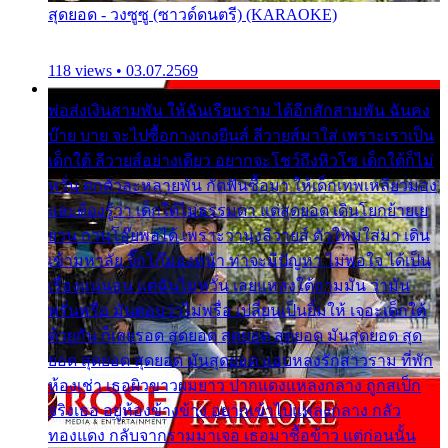
สุดยอด - วงซูซู (ซาวด์ดนตรี) (KARAOKE)
118 views • 03.07.2569
พ่อส่งเงินสามพัน ให้ฉันเรียนราม ได้อีกสักสามพัน ฉันคง
บ๊าย บาย จะไปซื้อกางเกงยีนส์ ลีวายส์มาใส่ เพราะเราเป็น
เด็กใต้ ลีวายส์อย่างเดียว อยากจะโชว์ถึงหิวโซ เด็กใต้ก็ไม่
หวั่น ตกตัวละหลายพัน กัดฟันซื้อมา ให้เด็กเทพเหลียวมอง
และต้องรู้ว่า เด็กใต้ไม่ธรรมดา แต่สุดยอด เดินโยกย้ายเย
ยวน กวนโอ๊ยพอได้ เพราะว่านุ่งลีวายส์ ตัวใหม่ใส่มา เดิน
เข้ามหาลัย จิ๊กโก๊มองหน้า ท่าจะมีปัญหา ไม่พอใจ ได้เป็น
เรื่องแน่นอน แต่ฉันไม่หวั่น เลยแหลงใต้ถามมัน ว่ามัน
พรั่นพรือ มันตอบว่าไม่พรื่อ เปลี่ยนเป็นยิ้มให้ เจอะเด็กใต้
ด้วยกัน ก็เลยรอด สุดยอด สุดยอด สุดยอด มันสุดยอด สุด
ยอด สุดยอด สุดยอด มันสุดยอด แอบหลงรักสาวราม ที่พัก
ห้องเช่า เธอผิวขาวผมยาว ปากแดงแหลงกลาง ถูกสเป็ก
จริงเธอ อยู่ห้องข้างข้าง อยากเข้าไปแหลงกลาง กลัว
ทองแดง กลับจากรามมาเจอ เธอมาซื้อข้าว แต่ก่อนนั้น