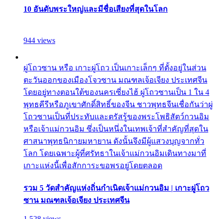
10 อันดับพระใหญ่และมีชื่อเสียงที่สุดในโลก
944 views
ผู่โถวซาน หรือ เกาะผู่โถว เป็นเกาะเล็กๆ ที่ตั้งอยู่ในส่วน
ตะวันออกของเมืองโจวซาน มณฑลเจ้อเจียง ประเทศจีน
โดยอยู่ทางตอนใต้ของนครเซี่ยงไฮ้ ผู่โถวซานเป็น 1 ใน 4
พุทธคีรีหรือภูเขาศักดิ์สิทธิ์ของจีน ชาวพุทธจีนเชื่อกันว่าผู่
โถวซานเป็นที่ประทับและตรัสรู้ของพระโพธิสัตว์กวนอิม
หรือเจ้าแม่กวนอิม ซึ่งเป็นหนึ่งในเทพเจ้าที่สำคัญที่สุดใน
ศาสนาพุทธนิกายมหายาน ดังนั้นจึงมีผู้แสวงบุญจากทั่ว
โลก โดยเฉพาะผู้ที่ศรัทธาในเจ้าแม่กวนอิมเดินทางมาที่
เกาะแห่งนี้เพื่อสักการะขอพรอยู่โดยตลอด
รวม 5 วัดสำคัญแห่งถิ่นกำเนิดเจ้าแม่กวนอิม | เกาะผู่โถว
ซาน มณฑลเจ้อเจียง ประเทศจีน
1,528 views