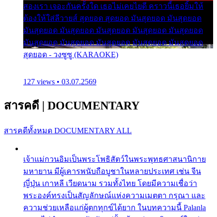
สองเรา เจอะกันครั้งใด เธอไม่เคยไยดี คราวนี้เธอยิ้มให้
ต้องให้ใส่ลีวายส์ สุดยอด สุดยอด มันสุดยอด มันสุดยอด
มันสุดยอด มันสุดยอด มันสุดยอด มันสุดยอด มันสุดยอด
มันสุดยอด มันสุดยอด มันสุดยอด มันสุดยอด มันสุดยอด
สุดยอด - วงซูซู (KARAOKE)
127 views • 03.07.2569
สารคดี
|
DOCUMENTARY
สารคดีทั้งหมด
DOCUMENTARY ALL
เจ้าแม่กวนอิมเป็นพระโพธิสัตว์ในพระพุทธศาสนานิกาย
มหายาน มีผู้เคารพนับถือบูชาในหลายประเทศ เช่น จีน
ญี่ปุ่น เกาหลี เวียดนาม รวมทั้งไทย โดยมีความเชื่อว่า
พระองค์ทรงเป็นสัญลักษณ์แห่งความเมตตา กรุณา และ
ความช่วยเหลือแก่ผู้ตกทุกข์ได้ยาก ในบทความนี้ Palanla