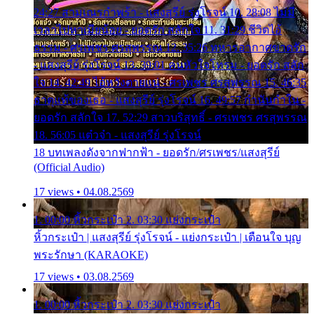
24:27 สามเณรกำพร้า - แสงสุรีย์ รุ่งโรจน์ 10. 28:08 ไม่มี
เวลาไปหาเมียน้อย - ยอดรัก สลักใจ 11. 31:29 ชีวิตไอ้
ธรรม - ศรเพชร ศรสุพรรณ 12. 35:26 ทหารอากาศขาดรัก
- แสงสุรีย์ รุ่งโรจน์ 13. 39:01 คนหัวใจโทรม - ยอดรัก สลัก
ใจ 14. 42:49 ไอ้หวังตายแน่ - ศรเพชร ศรสุพรรณ 15. 46:35
ธาตุแท้ของเธอ - แสงสุรีย์ รุ่งโรจน์ 16. 49:57 กำนันกำใน -
ยอดรัก สลักใจ 17. 52:29 สาวบริสุทธิ์ - ศรเพชร ศรสุพรรณ
18. 56:05 แต๋วจ๋า - แสงสุรีย์ รุ่งโรจน์
18 บทเพลงดังจากฟากฟ้า - ยอดรัก/ศรเพชร/แสงสุรีย์
(Official Audio)
17 views • 04.08.2569
1. 00:00 หิ้วกระเป๋า 2. 03:30 แย่งกระเป๋า
หิ้วกระเป๋า | แสงสุรีย์ รุ่งโรจน์ - แย่งกระเป๋า | เตือนใจ บุญ
พระรักษา (KARAOKE)
17 views • 03.08.2569
1. 00:00 หิ้วกระเป๋า 2. 03:30 แย่งกระเป๋า