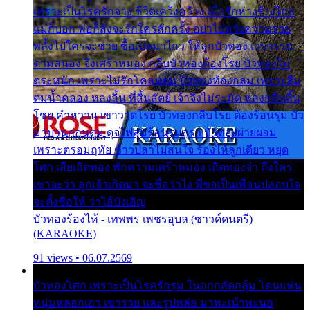
เพราะเป็นโรครักจาง ชีวิตเคว้งคว้าง เมื่อรักห่างร้างไกล
แม่ก็บอก พ่อก็สั่งจะรักใครสักครั้ง อย่าไปหวังความรวย
พลั้งไปใครจะช่วย ซื้อเปลมาไกว ให้ลูกบัวทอง เวรกรรม
ตามสนอง จึงเศร้าหมอง กลีบบัวทองต้องโรย บัวทองไม่
ตระหนัก เพราะไม่รักโคลนตม บัวทองท้องกลม เพราะลืม
ตมน้ำคลอง หลงลิ้น ที่สิ้นสัตย์ เจ้าจึงไม่ระมัด หลงกลิ่นลิ้น
โชย คำหวาน เขาวาดโรย บัวทองกลีบโรย ต้องร้อนรุม บัว
มาบานก่อนตูม ดุจไฟสุมร้อนรุมอุรา บัวทองผ่ายผอม
เพราะตรอมฤทัย ข้าวปลาไม่สนใจ ร้องไห้ลูกเดียว หยุด
โศก เสียเถิดทอง พักความเศร้าหมอง เถิดทองจ๋า ถึงใคร
เขาจะว่า ลูกเจ้าเกิดมา จะชื่อว่าไง พี่ขอเป็นเพื่อนปลอบใจ
จะตั้งชื่อให้ ว่าไอ้บังเอิญ
บัวทองร้องไห้ - เทพพร เพชรอุบล (ซาวด์ดนตรี)
(KARAOKE)
91 views • 06.07.2569
บัวทองโศก เพราะเป็นโรครักรุม ในอกกลัดกลุ้ม โดนแฟน
หนุ่มหลอกเอา เขารวย และรูปหล่อ มาพะเน้าพะนอ