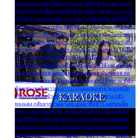
พ่อส่งเงินสามพัน ให้ฉันเรียนราม ได้อีกสักสามพัน ฉันคง
บ๊าย บาย จะไปซื้อกางเกงยีนส์ ลีวายส์มาใส่ เพราะเราเป็น
เด็กใต้ ลีวายส์อย่างเดียว อยากจะโชว์ถึงหิวโซ เด็กใต้ก็ไม่
หวั่น ตกตัวละหลายพัน กัดฟันซื้อมา ให้เด็กเทพเหลียวมอง
และต้องรู้ว่า เด็กใต้ไม่ธรรมดา แต่สุดยอด เดินโยกย้ายเย
ยวน กวนโอ๊ยพอได้ เพราะว่านุ่งลีวายส์ ตัวใหม่ใส่มา เดิน
เข้ามหาลัย จิ๊กโก๊มองหน้า ท่าจะมีปัญหา ไม่พอใจ ได้เป็น
เรื่องแน่นอน แต่ฉันไม่หวั่น เลยแหลงใต้ถามมัน ว่ามัน
พรั่นพรือ มันตอบว่าไม่พรื่อ เปลี่ยนเป็นยิ้มให้ เจอะเด็กใต้
ด้วยกัน ก็เลยรอด สุดยอด สุดยอด สุดยอด มันสุดยอด สุด
ยอด สุดยอด สุดยอด มันสุดยอด แอบหลงรักสาวราม ที่พัก
ห้องเช่า เธอผิวขาวผมยาว ปากแดงแหลงกลาง ถูกสเป็ก
จริงเธอ อยู่ห้องข้างข้าง อยากเข้าไปแหลงกลาง กลัว
ทองแดง กลับจากรามมาเจอ เธอมาซื้อข้าว แต่ก่อนนั้น
สองเรา เจอะกันครั้งใด เธอไม่เคยไยดี คราวนี้เธอยิ้มให้
ต้องให้ใส่ลีวายส์ สุดยอด สุดยอด มันสุดยอด มันสุดยอด
มันสุดยอด มันสุดยอด มันสุดยอด มันสุดยอด มันสุดยอด
มันสุดยอด มันสุดยอด มันสุดยอด มันสุดยอด มันสุดยอด