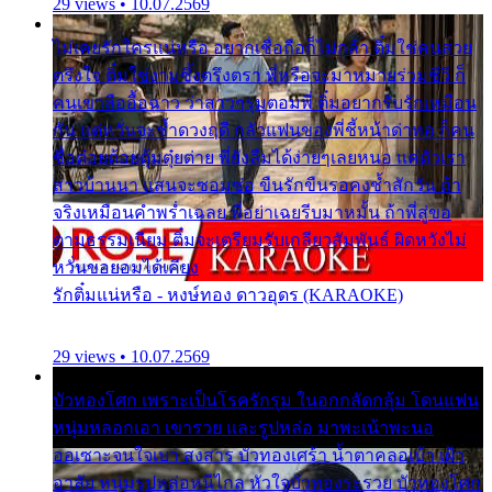
29 views • 10.07.2569
ไม่เคยรักใครแน่หรือ อยากเชื่อถือก็ไม่กล้า ติ๋มใช่คนสวย
ตรึงใจ ติ๋มใช่งามซึ้งตรึงตรา พี่หรือจะมาหมายร่วมชีวี ก็
คนเขาลืออื้อฉาว ว่าสาวๆรุมตอมพี่ ติ๋มอยากรับรักเหมือน
กัน แต่หวั่นจะช้ำดวงฤดี กลัวแฟนของพี่ชี้หน้าด่าทอ ก็คน
ชื่อต๋อยต้อยตุ้มตุ๋ยต่าย พี่ยังลืมได้ง่ายๆเลยหนอ แค่ตัวเรา
สาวบ้านนา แสนจะซอมซ่อ ขืนรักขืนรอคงช้ำสักวัน ถ้า
จริงเหมือนคำพร่ำเฉลย พี่อย่าเฉยรีบมาหมั้น ถ้าพี่สู่ขอ
ตามธรรมเนียม ติ๋มจะเตรียมรับเกลียวสัมพันธ์ ผิดหวังไม่
หวั่นขอยอมได้เคียง
รักติ๋มแน่หรือ - หงษ์ทอง ดาวอุดร (KARAOKE)
29 views • 10.07.2569
บัวทองโศก เพราะเป็นโรครักรุม ในอกกลัดกลุ้ม โดนแฟน
หนุ่มหลอกเอา เขารวย และรูปหล่อ มาพะเน้าพะนอ
ออเซาะจนใจเบา สงสาร บัวทองเศร้า น้ำตาคลอเบ้า เฝ้า
อาลัย หนุ่มรูปหล่อหนีไกล หัวใจบัวทองระรวย บัวทองโศก