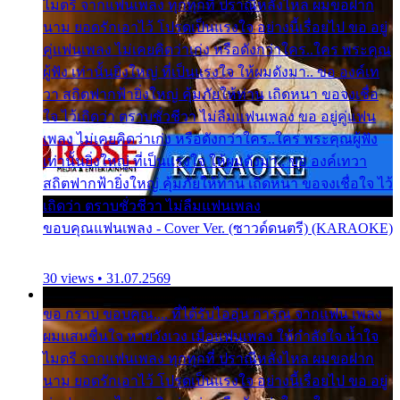
ไมตรี จากแฟนเพลง ทุกทุกที่ ปราณีหลั่งไหล ผมขอฝาก
นาม ยอดรักเอาไว้ โปรดเป็นแรงใจ อย่างนี้เรื่อยไป ขอ อยู่
คู่แฟนเพลง ไม่เคยคิดว่าเก่ง หรือดังกว่าใคร..ใคร พระคุณ
ผู้ฟัง เท่านั้นยิ่งใหญ่ ที่เป็นแรงใจ ให้ผมดังมา.. ขอ องค์เท
วา สถิตฟากฟ้ายิ่งใหญ่ คุ้มภัยให้ท่าน เถิดหนา ขอจงเชื่อ
ใจ ไว้เถิดว่า ตราบชั่วชีวา ไม่ลืมแฟนเพลง ขอ อยู่คู่แฟน
เพลง ไม่เคยคิดว่าเก่ง หรือดังกว่าใคร..ใคร พระคุณผู้ฟัง
เท่านั้นยิ่งใหญ่ ที่เป็นแรงใจ ให้ผมดังมา.. ขอ องค์เทวา
สถิตฟากฟ้ายิ่งใหญ่ คุ้มภัยให้ท่าน เถิดหนา ขอจงเชื่อใจ ไว้
เถิดว่า ตราบชั่วชีวา ไม่ลืมแฟนเพลง
ขอบคุณแฟนเพลง - Cover Ver. (ซาวด์ดนตรี) (KARAOKE)
30 views • 31.07.2569
ขอ กราบ ขอบคุณ.... ที่ได้รับไออุ่น การุณ จากแฟน เพลง
ผมแสนชื่นใจ หายวังเวง เมื่อแฟนเพลง ให้กำลังใจ น้ำใจ
ไมตรี จากแฟนเพลง ทุกทุกที่ ปราณีหลั่งไหล ผมขอฝาก
นาม ยอดรักเอาไว้ โปรดเป็นแรงใจ อย่างนี้เรื่อยไป ขอ อยู่