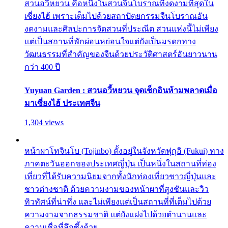
สวนอวี้หยวน คือหนึ่งในสวนจีนโบราณที่งดงามที่สุดใน
เซี่ยงไฮ้ เพราะเต็มไปด้วยสถาปัตยกรรมจีนโบราณอัน
งดงามและศิลปะการจัดสวนที่ประณีต สวนแห่งนี้ไม่เพียง
แต่เป็นสถานที่พักผ่อนหย่อนใจแต่ยังเป็นมรดกทาง
วัฒนธรรมที่สำคัญของจีนด้วยประวัติศาสตร์อันยาวนาน
กว่า 400 ปี
Yuyuan Garden : สวนอวี้หยวน จุดเช็กอินห้ามพลาดเมื่อ
มาเซี่ยงไฮ้ ประเทศจีน
1,304 views
หน้าผาโทจินโบ (Tojinbo) ตั้งอยู่ในจังหวัดฟุกุอิ (Fukui) ทาง
ภาคตะวันออกของประเทศญี่ปุ่น เป็นหนึ่งในสถานที่ท่อง
เที่ยวที่ได้รับความนิยมจากทั้งนักท่องเที่ยวชาวญี่ปุ่นและ
ชาวต่างชาติ ด้วยความงามของหน้าผาที่สูงชันและวิว
ทิวทัศน์ที่น่าทึ่ง และไม่เพียงแต่เป็นสถานที่ที่เต็มไปด้วย
ความงามจากธรรมชาติ แต่ยังแฝงไปด้วยตำนานและ
ความเชื่อที่ลึกซึ้งด้วย