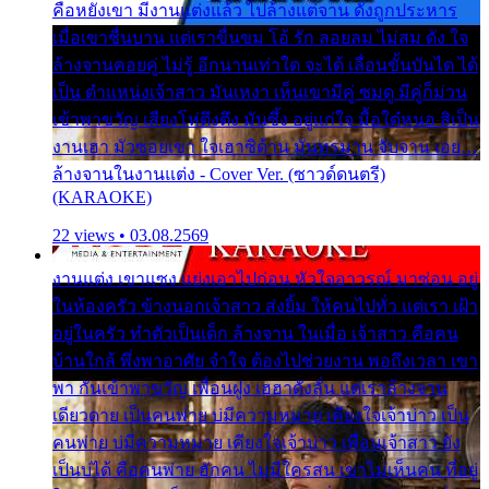
คือหยังเขา มีงานแต่งแล้ว ไปล้างแต่จาน ดั่งถูกประหาร
เมื่อเขาชื่นบาน แต่เราขื่นขม โอ้ รัก ลอยลม ไม่สม ดัง ใจ
ล้างจานคอยคู่ ไม่รู้ อีกนานเท่าใด จะได้ เลื่อนขั้นบันได ได้
เป็น ตำแหน่งเจ้าสาว มันเหงา เห็นเขามีคู่ ซมดู มีคู่ก็ม่วน
เข้าพาขวัญ เสียงโห่ตึงตึง มันซึ้ง อยู่แก่ใจ มื้อใด๋หนอ สิเป็น
งานเฮา มัวซอยเขา ใจเฮาซิด้าน มันทรมาน จับจาน เอย…
ล้างจานในงานแต่ง - Cover Ver. (ซาวด์ดนตรี)
(KARAOKE)
22 views • 03.08.2569
งานแต่ง เขาแซง แย่งเอาไปก่อน หัวใจอาวรณ์ มาซ่อน อยู่
ในห้องครัว ข้างนอกเจ้าสาว ส่งยิ้ม ให้คนไปทั่ว แต่เรา เฝ้า
อยู่ในครัว ทำตัวเป็นเด็ก ล้างจาน ในเมื่อ เจ้าสาว คือคน
บ้านใกล้ พึ่งพาอาศัย จำใจ ต้องไปช่วยงาน พอถึงเวลา เขา
พา กันเข้าพาขวัญ เพื่อนฝูง เฮฮาดังลั่น แต่เราล้างจาน
เดียวดาย เป็นคนพ่าย บ่มีความหมาย เคียงใจเจ้าบ่าว เป็น
คนพ่าย บ่มีความหมาย เคียงใจเจ้าบ่าว เพื่อนเจ้าสาว ยัง
เป็นบ่ได้ คือคนพ่าย ฮักคน ไม่มีใครสน เขาไม่เห็นคน ที่อยู่