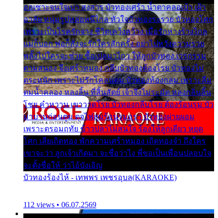
ออเซาะจนใจเบา สงสาร บัวทองเศร้า น้ำตาคลอเบ้า เฝ้า
อาลัย หนุ่มรูปหล่อหนีไกล หัวใจบัวทองระรวย บัวทองโศก
เพราะเป็นโรครักจาง ชีวิตเคว้งคว้าง เมื่อรักห่างร้างไกล
แม่ก็บอก พ่อก็สั่งจะรักใครสักครั้ง อย่าไปหวังความรวย
พลั้งไปใครจะช่วย ซื้อเปลมาไกว ให้ลูกบัวทอง เวรกรรม
ตามสนอง จึงเศร้าหมอง กลีบบัวทองต้องโรย บัวทองไม่
ตระหนัก เพราะไม่รักโคลนตม บัวทองท้องกลม เพราะลืม
ตมน้ำคลอง หลงลิ้น ที่สิ้นสัตย์ เจ้าจึงไม่ระมัด หลงกลิ่นลิ้น
โชย คำหวาน เขาวาดโรย บัวทองกลีบโรย ต้องร้อนรุม บัว
มาบานก่อนตูม ดุจไฟสุมร้อนรุมอุรา บัวทองผ่ายผอม
เพราะตรอมฤทัย ข้าวปลาไม่สนใจ ร้องไห้ลูกเดียว หยุด
โศก เสียเถิดทอง พักความเศร้าหมอง เถิดทองจ๋า ถึงใคร
เขาจะว่า ลูกเจ้าเกิดมา จะชื่อว่าไง พี่ขอเป็นเพื่อนปลอบใจ
จะตั้งชื่อให้ ว่าไอ้บังเอิญ
บัวทองร้องไห้ - เทพพร เพชรอุบล(KARAOKE)
112 views • 06.07.2569