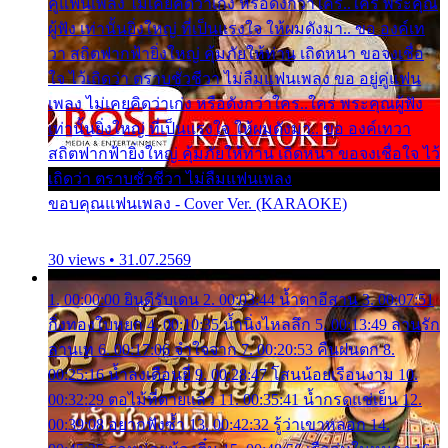
คู่แฟนเพลง ไม่เคยคิดว่าเก่ง หรือดังกว่าใคร..ใคร พระคุณ
ผู้ฟัง เท่านั้นยิ่งใหญ่ ที่เป็นแรงใจ ให้ผมดังมา.. ขอ องค์เท
วา สถิตฟากฟ้ายิ่งใหญ่ คุ้มภัยให้ท่าน เถิดหนา ขอจงเชื่อ
ใจ ไว้เถิดว่า ตราบชั่วชีวา ไม่ลืมแฟนเพลง ขอ อยู่คู่แฟน
เพลง ไม่เคยคิดว่าเก่ง หรือดังกว่าใคร..ใคร พระคุณผู้ฟัง
เท่านั้นยิ่งใหญ่ ที่เป็นแรงใจ ให้ผมดังมา.. ขอ องค์เทวา
สถิตฟากฟ้ายิ่งใหญ่ คุ้มภัยให้ท่าน เถิดหนา ขอจงเชื่อใจ ไว้
เถิดว่า ตราบชั่วชีวา ไม่ลืมแฟนเพลง
ขอบคุณแฟนเพลง - Cover Ver. (KARAOKE)
30 views • 31.07.2569
1. 00:00:00 ยินดีรับเดน 2. 00:03:44 น้ำตาอีสาน 3. 00:07:51
กิ่งทองใบหยก 4. 00:10:35 น้ำนิ่งไหลลึก 5. 00:13:49 ลานรัก
ลานเท 6. 00:17:06 จำใจจาก 7. 00:20:53 คืนฝนตก 8.
00:25:16 น้ำลงเดือนยี่ 9. 00:28:47 โสนน้อยเรือนงาม 10.
00:32:29 ตอไม้ที่ตายแล้ว 11. 00:35:41 น้ำกรดแช่เย็น 12.
00:39:08 อยากฟังซ้ำ 13. 00:42:32 รู้ว่าเขาหลอก 14.