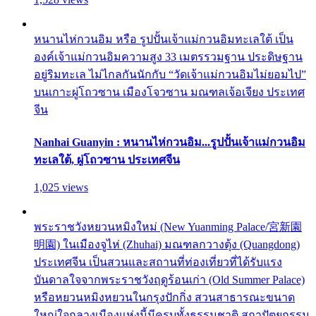
หนานไห่กวนอิม หรือ รูปปั้นเจ้าแม่กวนอิมทะเลใต้ เป็น
องค์เจ้าแม่กวนอิมความสูง 33 เมตรรวมฐาน ประดิษฐาน
อยู่ริมทะเล ไม่ไกลกันนักกับ “วัดเจ้าแม่กวนอิมไม่ยอมไป”
บนเกาะผู่โถวซาน เมืองโจวซาน มณฑลเจ้อเจียง ประเทศ
จีน
Nanhai Guanyin : หนานไห่กวนอิม...รูปปั้นเจ้าแม่กวนอิม
ทะเลใต้, ผู่โถวซาน ประเทศจีน
1,025 views
พระราชวังหยวนหมิงใหม่ (New Yuanming Palace/宮新園
明園) ในเมืองจูไห่ (Zhuhai) มณฑลกวางตุ้ง (Quangdong)
ประเทศจีน เป็นสวนและสถานที่ท่องเที่ยวที่ได้รับแรง
บันดาลใจจากพระราชวังฤดูร้อนเก่า (Old Summer Palace)
หรือหยวนหมิงหยวนในกรุงปักกิ่ง สวนสาธารณะขนาด
ใหญ่ใจกลางเมืองแห่งนี้มีครบทั้งธรรมชาติ สถาปัตยกรรม