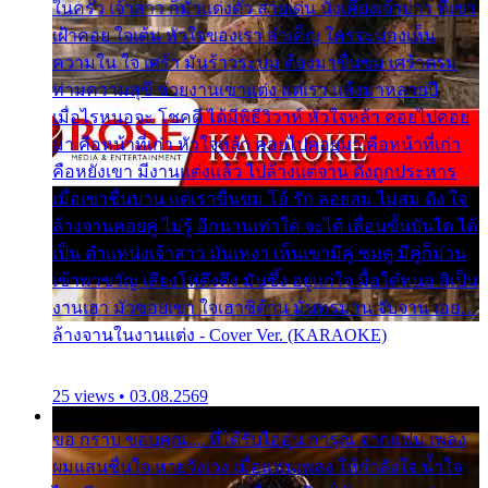
ในครัว เจ้าสาว ก็มัวแต่งตัว สวยเด่น นั่งเคียงเจ้าบ่าว ที่เขา
เฝ้าคอย ใจเต้น หัวใจของเรา ลำเค็ญ ใครจะมองเห็น
ความใน ใจ เศร้า มันร้าวระบม ต้องมาขื่นขม เศร้าตรม
ท่ามความสุขี ช่วยงานเขาแต่ง แต่เรา แล้งมาหลายปี
เมื่อไรหนอจะ โชคดี ได้มีพิธีวิวาห์ หัวใจหล้า คอยไปคอย
มา คือหน้าที่เก่า หัวใจหล้า คอยไปคอยมา คือหน้าที่เก่า
คือหยังเขา มีงานแต่งแล้ว ไปล้างแต่จาน ดั่งถูกประหาร
เมื่อเขาชื่นบาน แต่เราขื่นขม โอ้ รัก ลอยลม ไม่สม ดัง ใจ
ล้างจานคอยคู่ ไม่รู้ อีกนานเท่าใด จะได้ เลื่อนขั้นบันได ได้
เป็น ตำแหน่งเจ้าสาว มันเหงา เห็นเขามีคู่ ซมดู มีคู่ก็ม่วน
เข้าพาขวัญ เสียงโห่ตึงตึง มันซึ้ง อยู่แก่ใจ มื้อใด๋หนอ สิเป็น
งานเฮา มัวซอยเขา ใจเฮาซิด้าน มันทรมาน จับจาน เอย…
ล้างจานในงานแต่ง - Cover Ver. (KARAOKE)
25 views • 03.08.2569
ขอ กราบ ขอบคุณ.... ที่ได้รับไออุ่น การุณ จากแฟน เพลง
ผมแสนชื่นใจ หายวังเวง เมื่อแฟนเพลง ให้กำลังใจ น้ำใจ