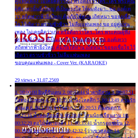
คู่แฟนเพลง ไม่เคยคิดว่าเก่ง หรือดังกว่าใคร..ใคร พระคุณ
ผู้ฟัง เท่านั้นยิ่งใหญ่ ที่เป็นแรงใจ ให้ผมดังมา.. ขอ องค์เท
วา สถิตฟากฟ้ายิ่งใหญ่ คุ้มภัยให้ท่าน เถิดหนา ขอจงเชื่อ
ใจ ไว้เถิดว่า ตราบชั่วชีวา ไม่ลืมแฟนเพลง ขอ อยู่คู่แฟน
เพลง ไม่เคยคิดว่าเก่ง หรือดังกว่าใคร..ใคร พระคุณผู้ฟัง
เท่านั้นยิ่งใหญ่ ที่เป็นแรงใจ ให้ผมดังมา.. ขอ องค์เทวา
สถิตฟากฟ้ายิ่งใหญ่ คุ้มภัยให้ท่าน เถิดหนา ขอจงเชื่อใจ ไว้
เถิดว่า ตราบชั่วชีวา ไม่ลืมแฟนเพลง
ขอบคุณแฟนเพลง - Cover Ver. (KARAOKE)
29 views • 31.07.2569
1. 00:00:00 ยินดีรับเดน 2. 00:03:44 น้ำตาอีสาน 3. 00:07:51
กิ่งทองใบหยก 4. 00:10:35 น้ำนิ่งไหลลึก 5. 00:13:49 ลานรัก
ลานเท 6. 00:17:06 จำใจจาก 7. 00:20:53 คืนฝนตก 8.
00:25:16 น้ำลงเดือนยี่ 9. 00:28:47 โสนน้อยเรือนงาม 10.
00:32:29 ตอไม้ที่ตายแล้ว 11. 00:35:41 น้ำกรดแช่เย็น 12.
00:39:08 อยากฟังซ้ำ 13. 00:42:32 รู้ว่าเขาหลอก 14.