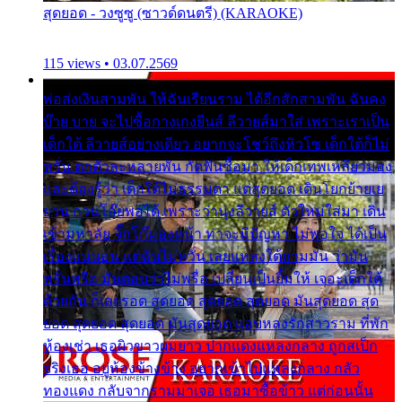
สุดยอด - วงซูซู (ซาวด์ดนตรี) (KARAOKE)
115 views • 03.07.2569
พ่อส่งเงินสามพัน ให้ฉันเรียนราม ได้อีกสักสามพัน ฉันคง
บ๊าย บาย จะไปซื้อกางเกงยีนส์ ลีวายส์มาใส่ เพราะเราเป็น
เด็กใต้ ลีวายส์อย่างเดียว อยากจะโชว์ถึงหิวโซ เด็กใต้ก็ไม่
หวั่น ตกตัวละหลายพัน กัดฟันซื้อมา ให้เด็กเทพเหลียวมอง
และต้องรู้ว่า เด็กใต้ไม่ธรรมดา แต่สุดยอด เดินโยกย้ายเย
ยวน กวนโอ๊ยพอได้ เพราะว่านุ่งลีวายส์ ตัวใหม่ใส่มา เดิน
เข้ามหาลัย จิ๊กโก๊มองหน้า ท่าจะมีปัญหา ไม่พอใจ ได้เป็น
เรื่องแน่นอน แต่ฉันไม่หวั่น เลยแหลงใต้ถามมัน ว่ามัน
พรั่นพรือ มันตอบว่าไม่พรื่อ เปลี่ยนเป็นยิ้มให้ เจอะเด็กใต้
ด้วยกัน ก็เลยรอด สุดยอด สุดยอด สุดยอด มันสุดยอด สุด
ยอด สุดยอด สุดยอด มันสุดยอด แอบหลงรักสาวราม ที่พัก
ห้องเช่า เธอผิวขาวผมยาว ปากแดงแหลงกลาง ถูกสเป็ก
จริงเธอ อยู่ห้องข้างข้าง อยากเข้าไปแหลงกลาง กลัว
ทองแดง กลับจากรามมาเจอ เธอมาซื้อข้าว แต่ก่อนนั้น