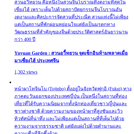
สวนอวี้หยวน คือหนึ่งในสวนจีนโบราณที่งดงามที่สุดใน
เซี่ยงไฮ้ เพราะเต็มไปด้วยสถาปัตยกรรมจีนโบราณอัน
งดงามและศิลปะการจัดสวนที่ประณีต สวนแห่งนี้ไม่เพียง
แต่เป็นสถานที่พักผ่อนหย่อนใจแต่ยังเป็นมรดกทาง
วัฒนธรรมที่สำคัญของจีนด้วยประวัติศาสตร์อันยาวนาน
กว่า 400 ปี
Yuyuan Garden : สวนอวี้หยวน จุดเช็กอินห้ามพลาดเมื่อ
มาเซี่ยงไฮ้ ประเทศจีน
1,302 views
หน้าผาโทจินโบ (Tojinbo) ตั้งอยู่ในจังหวัดฟุกุอิ (Fukui) ทาง
ภาคตะวันออกของประเทศญี่ปุ่น เป็นหนึ่งในสถานที่ท่อง
เที่ยวที่ได้รับความนิยมจากทั้งนักท่องเที่ยวชาวญี่ปุ่นและ
ชาวต่างชาติ ด้วยความงามของหน้าผาที่สูงชันและวิว
ทิวทัศน์ที่น่าทึ่ง และไม่เพียงแต่เป็นสถานที่ที่เต็มไปด้วย
ความงามจากธรรมชาติ แต่ยังแฝงไปด้วยตำนานและ
ความเชื่อที่ลึกซึ้งด้วย