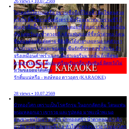
26 views • 10.07.2569
ไม่เคยรักใครแน่หรือ อยากเชื่อถือก็ไม่กล้า ติ๋มใช่คนสวย
ตรึงใจ ติ๋มใช่งามซึ้งตรึงตรา พี่หรือจะมาหมายร่วมชีวี ก็
คนเขาลืออื้อฉาว ว่าสาวๆรุมตอมพี่ ติ๋มอยากรับรักเหมือน
กัน แต่หวั่นจะช้ำดวงฤดี กลัวแฟนของพี่ชี้หน้าด่าทอ ก็คน
ชื่อต๋อยต้อยตุ้มตุ๋ยต่าย พี่ยังลืมได้ง่ายๆเลยหนอ แค่ตัวเรา
สาวบ้านนา แสนจะซอมซ่อ ขืนรักขืนรอคงช้ำสักวัน ถ้า
จริงเหมือนคำพร่ำเฉลย พี่อย่าเฉยรีบมาหมั้น ถ้าพี่สู่ขอ
ตามธรรมเนียม ติ๋มจะเตรียมรับเกลียวสัมพันธ์ ผิดหวังไม่
หวั่นขอยอมได้เคียง
รักติ๋มแน่หรือ - หงษ์ทอง ดาวอุดร (KARAOKE)
28 views • 10.07.2569
บัวทองโศก เพราะเป็นโรครักรุม ในอกกลัดกลุ้ม โดนแฟน
หนุ่มหลอกเอา เขารวย และรูปหล่อ มาพะเน้าพะนอ
ออเซาะจนใจเบา สงสาร บัวทองเศร้า น้ำตาคลอเบ้า เฝ้า
อาลัย หนุ่มรูปหล่อหนีไกล หัวใจบัวทองระรวย บัวทองโศก