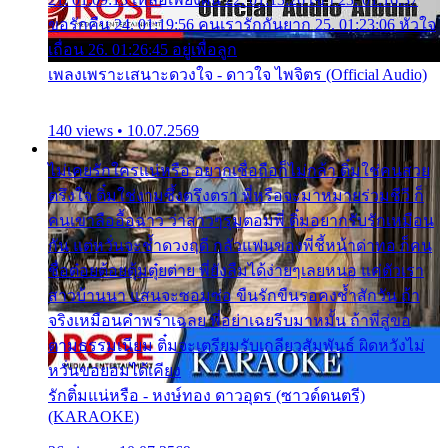
ขอรักคืน 24. 01:19:56 คนเรารักกันยาก 25. 01:23:06 หัวใจ
เถื่อน 26. 01:26:45 อยู่เพื่อลูก
เพลงเพราะเสนาะดวงใจ - ดาวใจ ไพจิตร (Official Audio)
140 views • 10.07.2569
ไม่เคยรักใครแน่หรือ อยากเชื่อถือก็ไม่กล้า ติ๋มใช่คนสวย
ตรึงใจ ติ๋มใช่งามซึ้งตรึงตรา พี่หรือจะมาหมายร่วมชีวี ก็
คนเขาลืออื้อฉาว ว่าสาวๆรุมตอมพี่ ติ๋มอยากรับรักเหมือน
กัน แต่หวั่นจะช้ำดวงฤดี กลัวแฟนของพี่ชี้หน้าด่าทอ ก็คน
ชื่อต๋อยต้อยตุ้มตุ๋ยต่าย พี่ยังลืมได้ง่ายๆเลยหนอ แค่ตัวเรา
สาวบ้านนา แสนจะซอมซ่อ ขืนรักขืนรอคงช้ำสักวัน ถ้า
จริงเหมือนคำพร่ำเฉลย พี่อย่าเฉยรีบมาหมั้น ถ้าพี่สู่ขอ
ตามธรรมเนียม ติ๋มจะเตรียมรับเกลียวสัมพันธ์ ผิดหวังไม่
หวั่นขอยอมได้เคียง
รักติ๋มแน่หรือ - หงษ์ทอง ดาวอุดร (ซาวด์ดนตรี)
(KARAOKE)