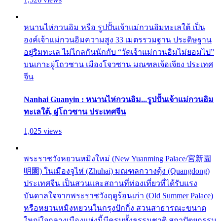
หนานไห่กวนอิม หรือ รูปปั้นเจ้าแม่กวนอิมทะเลใต้ เป็น
องค์เจ้าแม่กวนอิมความสูง 33 เมตรรวมฐาน ประดิษฐาน
อยู่ริมทะเล ไม่ไกลกันนักกับ “วัดเจ้าแม่กวนอิมไม่ยอมไป”
บนเกาะผู่โถวซาน เมืองโจวซาน มณฑลเจ้อเจียง ประเทศ
จีน
Nanhai Guanyin : หนานไห่กวนอิม...รูปปั้นเจ้าแม่กวนอิม
ทะเลใต้, ผู่โถวซาน ประเทศจีน
1,025 views
พระราชวังหยวนหมิงใหม่ (New Yuanming Palace/宮新園
明園) ในเมืองจูไห่ (Zhuhai) มณฑลกวางตุ้ง (Quangdong)
ประเทศจีน เป็นสวนและสถานที่ท่องเที่ยวที่ได้รับแรง
บันดาลใจจากพระราชวังฤดูร้อนเก่า (Old Summer Palace)
หรือหยวนหมิงหยวนในกรุงปักกิ่ง สวนสาธารณะขนาด
ใหญ่ใจกลางเมืองแห่งนี้มีครบทั้งธรรมชาติ สถาปัตยกรรม