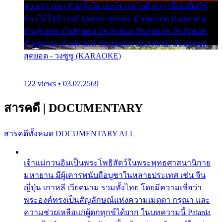
สองเรา เจอะกันครั้งใด เธอไม่เคยไยดี คราวนี้เธอยิ้มให้
ต้องให้ใส่ลีวายส์ สุดยอด สุดยอด มันสุดยอด มันสุดยอด
มันสุดยอด มันสุดยอด มันสุดยอด มันสุดยอด มันสุดยอด
มันสุดยอด มันสุดยอด มันสุดยอด มันสุดยอด มันสุดยอด
สุดยอด - วงซูซู (KARAOKE)
122 views • 03.07.2569
สารคดี
|
DOCUMENTARY
สารคดีทั้งหมด
DOCUMENTARY ALL
เจ้าแม่กวนอิมเป็นพระโพธิสัตว์ในพระพุทธศาสนานิกาย
มหายาน มีผู้เคารพนับถือบูชาในหลายประเทศ เช่น จีน
ญี่ปุ่น เกาหลี เวียดนาม รวมทั้งไทย โดยมีความเชื่อว่า
พระองค์ทรงเป็นสัญลักษณ์แห่งความเมตตา กรุณา และ
ความช่วยเหลือแก่ผู้ตกทุกข์ได้ยาก ในบทความนี้ Palanla