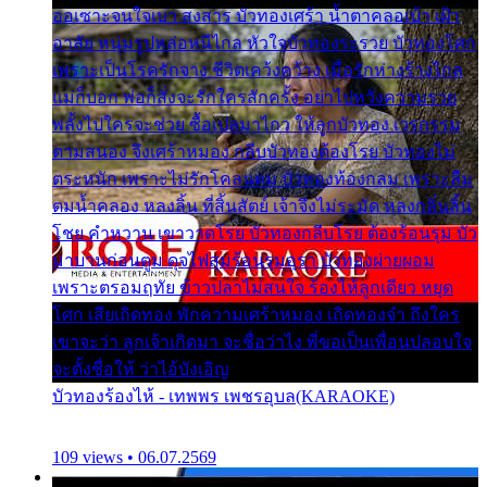
ออเซาะจนใจเบา สงสาร บัวทองเศร้า น้ำตาคลอเบ้า เฝ้า
อาลัย หนุ่มรูปหล่อหนีไกล หัวใจบัวทองระรวย บัวทองโศก
เพราะเป็นโรครักจาง ชีวิตเคว้งคว้าง เมื่อรักห่างร้างไกล
แม่ก็บอก พ่อก็สั่งจะรักใครสักครั้ง อย่าไปหวังความรวย
พลั้งไปใครจะช่วย ซื้อเปลมาไกว ให้ลูกบัวทอง เวรกรรม
ตามสนอง จึงเศร้าหมอง กลีบบัวทองต้องโรย บัวทองไม่
ตระหนัก เพราะไม่รักโคลนตม บัวทองท้องกลม เพราะลืม
ตมน้ำคลอง หลงลิ้น ที่สิ้นสัตย์ เจ้าจึงไม่ระมัด หลงกลิ่นลิ้น
โชย คำหวาน เขาวาดโรย บัวทองกลีบโรย ต้องร้อนรุม บัว
มาบานก่อนตูม ดุจไฟสุมร้อนรุมอุรา บัวทองผ่ายผอม
เพราะตรอมฤทัย ข้าวปลาไม่สนใจ ร้องไห้ลูกเดียว หยุด
โศก เสียเถิดทอง พักความเศร้าหมอง เถิดทองจ๋า ถึงใคร
เขาจะว่า ลูกเจ้าเกิดมา จะชื่อว่าไง พี่ขอเป็นเพื่อนปลอบใจ
จะตั้งชื่อให้ ว่าไอ้บังเอิญ
บัวทองร้องไห้ - เทพพร เพชรอุบล(KARAOKE)
109 views • 06.07.2569