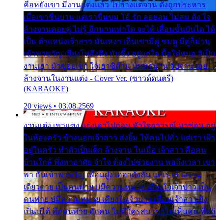
คือหยังเขา มีงานแต่งแล้ว ไปล้างแต่จาน ดั่งถูกประหาร
เมื่อเขาชื่นบาน แต่เราขื่นขม โอ้ รัก ลอยลม ไม่สม ดัง ใจ
ล้างจานคอยคู่ ไม่รู้ อีกนานเท่าใด จะได้ เลื่อนขั้นบันได ได้
เป็น ตำแหน่งเจ้าสาว มันเหงา เห็นเขามีคู่ ซมดู มีคู่ก็ม่วน
เข้าพาขวัญ เสียงโห่ตึงตึง มันซึ้ง อยู่แก่ใจ มื้อใด๋หนอ สิเป็น
งานเฮา มัวซอยเขา ใจเฮาซิด้าน มันทรมาน จับจาน เอย…
ล้างจานในงานแต่ง - Cover Ver. (ซาวด์ดนตรี)
(KARAOKE)
20 views • 03.08.2569
งานแต่ง เขาแซง แย่งเอาไปก่อน หัวใจอาวรณ์ มาซ่อน อยู่
ในห้องครัว ข้างนอกเจ้าสาว ส่งยิ้ม ให้คนไปทั่ว แต่เรา เฝ้า
อยู่ในครัว ทำตัวเป็นเด็ก ล้างจาน ในเมื่อ เจ้าสาว คือคน
บ้านใกล้ พึ่งพาอาศัย จำใจ ต้องไปช่วยงาน พอถึงเวลา เขา
พา กันเข้าพาขวัญ เพื่อนฝูง เฮฮาดังลั่น แต่เราล้างจาน
เดียวดาย เป็นคนพ่าย บ่มีความหมาย เคียงใจเจ้าบ่าว เป็น
คนพ่าย บ่มีความหมาย เคียงใจเจ้าบ่าว เพื่อนเจ้าสาว ยัง
เป็นบ่ได้ คือคนพ่าย ฮักคน ไม่มีใครสน เขาไม่เห็นคน ที่อยู่