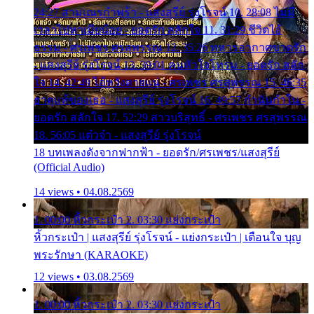
24:27 สามเณรกำพร้า - แสงสุรีย์ รุ่งโรจน์ 10. 28:08 ไม่มี
เวลาไปหาเมียน้อย - ยอดรัก สลักใจ 11. 31:29 ชีวิตไอ้
ธรรม - ศรเพชร ศรสุพรรณ 12. 35:26 ทหารอากาศขาดรัก
- แสงสุรีย์ รุ่งโรจน์ 13. 39:01 คนหัวใจโทรม - ยอดรัก สลัก
ใจ 14. 42:49 ไอ้หวังตายแน่ - ศรเพชร ศรสุพรรณ 15. 46:35
ธาตุแท้ของเธอ - แสงสุรีย์ รุ่งโรจน์ 16. 49:57 กำนันกำใน -
ยอดรัก สลักใจ 17. 52:29 สาวบริสุทธิ์ - ศรเพชร ศรสุพรรณ
18. 56:05 แต๋วจ๋า - แสงสุรีย์ รุ่งโรจน์
18 บทเพลงดังจากฟากฟ้า - ยอดรัก/ศรเพชร/แสงสุรีย์
(Official Audio)
14 views • 04.08.2569
1. 00:00 หิ้วกระเป๋า 2. 03:30 แย่งกระเป๋า
หิ้วกระเป๋า | แสงสุรีย์ รุ่งโรจน์ - แย่งกระเป๋า | เตือนใจ บุญ
พระรักษา (KARAOKE)
12 views • 03.08.2569
1. 00:00 หิ้วกระเป๋า 2. 03:30 แย่งกระเป๋า