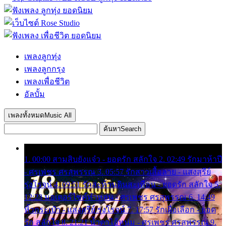
เพลงลูกทุ่ง
เพลงลูกกรุง
เพลงเพื่อชีวิต
อัลบั้ม
เพลงทั้งหมด
Music All
ค้นหา
Search
1. 00:00 สามสิบยังแจ๋ว - ยอดรัก สลักใจ 2. 02:49 รักมาห้าปี
- ศรเพชร ศรสุพรรณ 3. 05:57 รักสาวเสื้อลาย - แสงสุรีย์
รุ่งโรจน์ 4. 09:51 รักสะท้านดินสะเทือน - ยอดรัก สลักใจ 5.
12:23 มอเตอร์ไซค์ทำหล่น - ศรเพชร ศรสุพรรณ 6. 14:49
หิ้วกระเป๋า - แสงสุรีย์ รุ่งโรจน์ 7. 17:57 รักเผื่อเลือก - ยอด
รัก สลักใจ 8. 21:21 น้ำตาไอ้หนุ่ม - ศรเพชร ศรสุพรรณ 9.