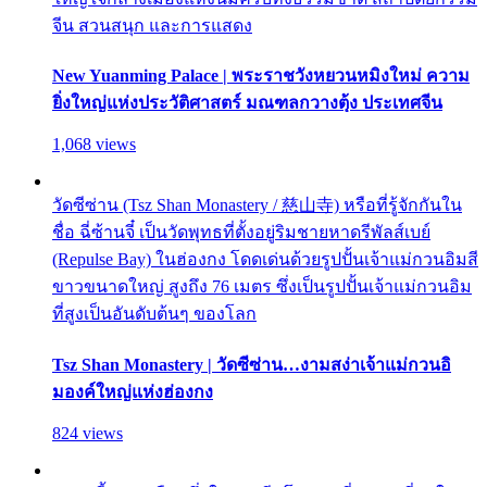
จีน สวนสนุก และการแสดง
New Yuanming Palace | พระราชวังหยวนหมิงใหม่ ความ
ยิ่งใหญ่แห่งประวัติศาสตร์ มณฑลกวางตุ้ง ประเทศจีน
1,068 views
วัดซีซ่าน (Tsz Shan Monastery / 慈山寺) หรือที่รู้จักกันใน
ชื่อ ฉี่ซ้านจี๋ เป็นวัดพุทธที่ตั้งอยู่ริมชายหาดรีพัลส์เบย์
(Repulse Bay) ในฮ่องกง โดดเด่นด้วยรูปปั้นเจ้าแม่กวนอิมสี
ขาวขนาดใหญ่ สูงถึง 76 เมตร ซึ่งเป็นรูปปั้นเจ้าแม่กวนอิม
ที่สูงเป็นอันดับต้นๆ ของโลก
Tsz Shan Monastery | วัดซีซ่าน…งามสง่าเจ้าแม่กวนอิ
มองค์ใหญ่แห่งฮ่องกง
824 views