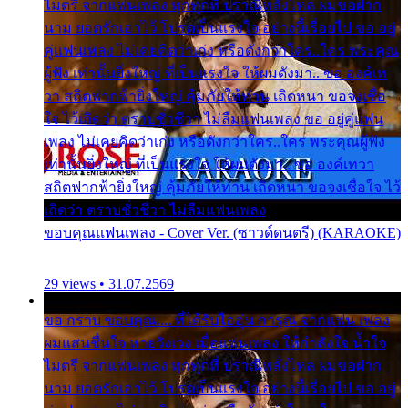
ไมตรี จากแฟนเพลง ทุกทุกที่ ปราณีหลั่งไหล ผมขอฝาก
นาม ยอดรักเอาไว้ โปรดเป็นแรงใจ อย่างนี้เรื่อยไป ขอ อยู่
คู่แฟนเพลง ไม่เคยคิดว่าเก่ง หรือดังกว่าใคร..ใคร พระคุณ
ผู้ฟัง เท่านั้นยิ่งใหญ่ ที่เป็นแรงใจ ให้ผมดังมา.. ขอ องค์เท
วา สถิตฟากฟ้ายิ่งใหญ่ คุ้มภัยให้ท่าน เถิดหนา ขอจงเชื่อ
ใจ ไว้เถิดว่า ตราบชั่วชีวา ไม่ลืมแฟนเพลง ขอ อยู่คู่แฟน
เพลง ไม่เคยคิดว่าเก่ง หรือดังกว่าใคร..ใคร พระคุณผู้ฟัง
เท่านั้นยิ่งใหญ่ ที่เป็นแรงใจ ให้ผมดังมา.. ขอ องค์เทวา
สถิตฟากฟ้ายิ่งใหญ่ คุ้มภัยให้ท่าน เถิดหนา ขอจงเชื่อใจ ไว้
เถิดว่า ตราบชั่วชีวา ไม่ลืมแฟนเพลง
ขอบคุณแฟนเพลง - Cover Ver. (ซาวด์ดนตรี) (KARAOKE)
29 views • 31.07.2569
ขอ กราบ ขอบคุณ.... ที่ได้รับไออุ่น การุณ จากแฟน เพลง
ผมแสนชื่นใจ หายวังเวง เมื่อแฟนเพลง ให้กำลังใจ น้ำใจ
ไมตรี จากแฟนเพลง ทุกทุกที่ ปราณีหลั่งไหล ผมขอฝาก
นาม ยอดรักเอาไว้ โปรดเป็นแรงใจ อย่างนี้เรื่อยไป ขอ อยู่