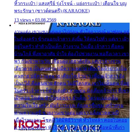
หิ้วกระเป๋า | แสงสุรีย์ รุ่งโรจน์ - แย่งกระเป๋า | เตือนใจ บุญ
พระรักษา (ซาวด์ดนตรี) (KARAOKE)
13 views • 03.08.2569
งานแต่ง เขาแซง แย่งเอาไปก่อน หัวใจอาวรณ์ มาซ่อน อยู่
ในห้องครัว ข้างนอกเจ้าสาว ส่งยิ้ม ให้คนไปทั่ว แต่เรา เฝ้า
อยู่ในครัว ทำตัวเป็นเด็ก ล้างจาน ในเมื่อ เจ้าสาว คือคน
บ้านใกล้ พึ่งพาอาศัย จำใจ ต้องไปช่วยงาน พอถึงเวลา เขา
พา กันเข้าพาขวัญ เพื่อนฝูง เฮฮาดังลั่น แต่เราล้างจาน
เดียวดาย เป็นคนพ่าย บ่มีความหมาย เคียงใจเจ้าบ่าว เป็น
คนพ่าย บ่มีความหมาย เคียงใจเจ้าบ่าว เพื่อนเจ้าสาว ยัง
เป็นบ่ได้ คือคนพ่าย ฮักคน ไม่มีใครสน เขาไม่เห็นคน ที่อยู่
ในครัว เจ้าสาว ก็มัวแต่งตัว สวยเด่น นั่งเคียงเจ้าบ่าว ที่เขา
เฝ้าคอย ใจเต้น หัวใจของเรา ลำเค็ญ ใครจะมองเห็น
ความใน ใจ เศร้า มันร้าวระบม ต้องมาขื่นขม เศร้าตรม
ท่ามความสุขี ช่วยงานเขาแต่ง แต่เรา แล้งมาหลายปี
เมื่อไรหนอจะ โชคดี ได้มีพิธีวิวาห์ หัวใจหล้า คอยไปคอย
มา คือหน้าที่เก่า หัวใจหล้า คอยไปคอยมา คือหน้าที่เก่า