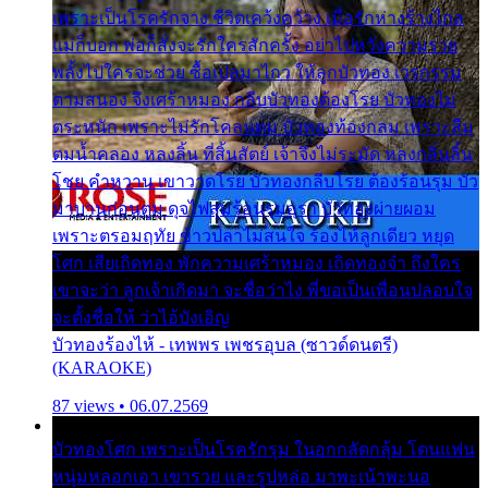
เพราะเป็นโรครักจาง ชีวิตเคว้งคว้าง เมื่อรักห่างร้างไกล
แม่ก็บอก พ่อก็สั่งจะรักใครสักครั้ง อย่าไปหวังความรวย
พลั้งไปใครจะช่วย ซื้อเปลมาไกว ให้ลูกบัวทอง เวรกรรม
ตามสนอง จึงเศร้าหมอง กลีบบัวทองต้องโรย บัวทองไม่
ตระหนัก เพราะไม่รักโคลนตม บัวทองท้องกลม เพราะลืม
ตมน้ำคลอง หลงลิ้น ที่สิ้นสัตย์ เจ้าจึงไม่ระมัด หลงกลิ่นลิ้น
โชย คำหวาน เขาวาดโรย บัวทองกลีบโรย ต้องร้อนรุม บัว
มาบานก่อนตูม ดุจไฟสุมร้อนรุมอุรา บัวทองผ่ายผอม
เพราะตรอมฤทัย ข้าวปลาไม่สนใจ ร้องไห้ลูกเดียว หยุด
โศก เสียเถิดทอง พักความเศร้าหมอง เถิดทองจ๋า ถึงใคร
เขาจะว่า ลูกเจ้าเกิดมา จะชื่อว่าไง พี่ขอเป็นเพื่อนปลอบใจ
จะตั้งชื่อให้ ว่าไอ้บังเอิญ
บัวทองร้องไห้ - เทพพร เพชรอุบล (ซาวด์ดนตรี)
(KARAOKE)
87 views • 06.07.2569
บัวทองโศก เพราะเป็นโรครักรุม ในอกกลัดกลุ้ม โดนแฟน
หนุ่มหลอกเอา เขารวย และรูปหล่อ มาพะเน้าพะนอ