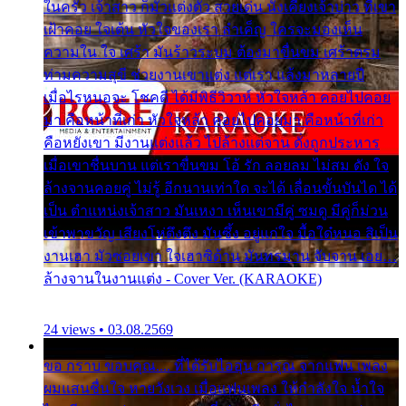
ในครัว เจ้าสาว ก็มัวแต่งตัว สวยเด่น นั่งเคียงเจ้าบ่าว ที่เขา
เฝ้าคอย ใจเต้น หัวใจของเรา ลำเค็ญ ใครจะมองเห็น
ความใน ใจ เศร้า มันร้าวระบม ต้องมาขื่นขม เศร้าตรม
ท่ามความสุขี ช่วยงานเขาแต่ง แต่เรา แล้งมาหลายปี
เมื่อไรหนอจะ โชคดี ได้มีพิธีวิวาห์ หัวใจหล้า คอยไปคอย
มา คือหน้าที่เก่า หัวใจหล้า คอยไปคอยมา คือหน้าที่เก่า
คือหยังเขา มีงานแต่งแล้ว ไปล้างแต่จาน ดั่งถูกประหาร
เมื่อเขาชื่นบาน แต่เราขื่นขม โอ้ รัก ลอยลม ไม่สม ดัง ใจ
ล้างจานคอยคู่ ไม่รู้ อีกนานเท่าใด จะได้ เลื่อนขั้นบันได ได้
เป็น ตำแหน่งเจ้าสาว มันเหงา เห็นเขามีคู่ ซมดู มีคู่ก็ม่วน
เข้าพาขวัญ เสียงโห่ตึงตึง มันซึ้ง อยู่แก่ใจ มื้อใด๋หนอ สิเป็น
งานเฮา มัวซอยเขา ใจเฮาซิด้าน มันทรมาน จับจาน เอย…
ล้างจานในงานแต่ง - Cover Ver. (KARAOKE)
24 views • 03.08.2569
ขอ กราบ ขอบคุณ.... ที่ได้รับไออุ่น การุณ จากแฟน เพลง
ผมแสนชื่นใจ หายวังเวง เมื่อแฟนเพลง ให้กำลังใจ น้ำใจ