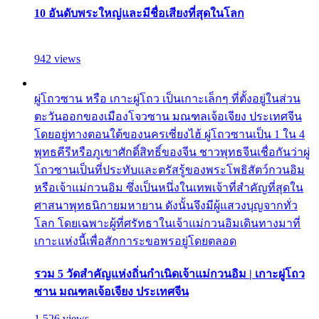
10 อันดับพระใหญ่และมีชื่อเสียงที่สุดในโลก
942 views
ผู่โถวซาน หรือ เกาะผู่โถว เป็นเกาะเล็กๆ ที่ตั้งอยู่ในส่วน
ตะวันออกของเมืองโจวซาน มณฑลเจ้อเจียง ประเทศจีน
โดยอยู่ทางตอนใต้ของนครเซี่ยงไฮ้ ผู่โถวซานเป็น 1 ใน 4
พุทธคีรีหรือภูเขาศักดิ์สิทธิ์ของจีน ชาวพุทธจีนเชื่อกันว่าผู่
โถวซานเป็นที่ประทับและตรัสรู้ของพระโพธิสัตว์กวนอิม
หรือเจ้าแม่กวนอิม ซึ่งเป็นหนึ่งในเทพเจ้าที่สำคัญที่สุดใน
ศาสนาพุทธนิกายมหายาน ดังนั้นจึงมีผู้แสวงบุญจากทั่ว
โลก โดยเฉพาะผู้ที่ศรัทธาในเจ้าแม่กวนอิมเดินทางมาที่
เกาะแห่งนี้เพื่อสักการะขอพรอยู่โดยตลอด
รวม 5 วัดสำคัญแห่งถิ่นกำเนิดเจ้าแม่กวนอิม | เกาะผู่โถว
ซาน มณฑลเจ้อเจียง ประเทศจีน
1,526 views