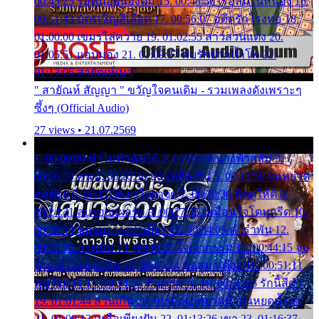
00:45:25 รอหน่อยน้องติ๋ม 15. 00:48:56 เรือล่มในหนอง 16.
00:51:43 บัตรเชิญสีเลือด 17. 00:56:07 อดีตรักโรงทอ 18.
01:00:00 เขมรไล่ควาย 19. 01:02:55 สาวสวนแตง 20.
01:05:51 แอบมอง 21. 01:09:27 พบรักปากน้ำโพ 22.
01:13:06 สายัณห์เมา
" สายัณห์ สัญญา " ขวัญใจคนเดิม - รวมเพลงดังเพราะๆ
ซึ้งๆ (Official Audio)
27 views • 21.07.2569
1. 00:00:00 ทำไมทำฉันได้ 2. 00:03:20 นางฟ้าสลัม 3.
00:06:50 คน 4. 00:10:36 บุญเหลือเกิน 5. 00:13:58 ฝนหยาด
สุดท้าย 6. 00:17:30 ยาใจยาจก 7. 00:20:30 คิดดูให้ดี 8.
00:24:21 ลบรอยแผลรัก 9. 00:27:35 เหมือนใจโดนกรีด 10.
00:30:54 ขบวนการเปาเปียว 11. 00:34:05 คำรำพัน 12.
00:37:20 ปาหนัน 13. 00:40:37 ใจเจ้ากรรม 14. 00:44:15 จูบ
ฉันแล้วจงตายเสีย 15. 00:47:24 ขอสูมาเต๊อะ 16. 00:51:11
คนใจมาร 17. 00:54:50 คืนทรมาน 18. 00:58:25 รักนี้สีดำ
19. 01:01:44 ส่วนเกิน 20. 01:05:42 หยาดน้ำฝนหยดน้ำตา
21. 01:09:13 เหลือเพียงฝัน 22. 01:13:26 เขา 23. 01:16:37