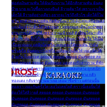
พ่อส่งเงินสามพัน ให้ฉันเรียนราม ได้อีกสักสามพัน ฉันคง
บ๊าย บาย จะไปซื้อกางเกงยีนส์ ลีวายส์มาใส่ เพราะเราเป็น
เด็กใต้ ลีวายส์อย่างเดียว อยากจะโชว์ถึงหิวโซ เด็กใต้ก็ไม่
หวั่น ตกตัวละหลายพัน กัดฟันซื้อมา ให้เด็กเทพเหลียวมอง
และต้องรู้ว่า เด็กใต้ไม่ธรรมดา แต่สุดยอด เดินโยกย้ายเย
ยวน กวนโอ๊ยพอได้ เพราะว่านุ่งลีวายส์ ตัวใหม่ใส่มา เดิน
เข้ามหาลัย จิ๊กโก๊มองหน้า ท่าจะมีปัญหา ไม่พอใจ ได้เป็น
เรื่องแน่นอน แต่ฉันไม่หวั่น เลยแหลงใต้ถามมัน ว่ามัน
พรั่นพรือ มันตอบว่าไม่พรื่อ เปลี่ยนเป็นยิ้มให้ เจอะเด็กใต้
ด้วยกัน ก็เลยรอด สุดยอด สุดยอด สุดยอด มันสุดยอด สุด
ยอด สุดยอด สุดยอด มันสุดยอด แอบหลงรักสาวราม ที่พัก
ห้องเช่า เธอผิวขาวผมยาว ปากแดงแหลงกลาง ถูกสเป็ก
จริงเธอ อยู่ห้องข้างข้าง อยากเข้าไปแหลงกลาง กลัว
ทองแดง กลับจากรามมาเจอ เธอมาซื้อข้าว แต่ก่อนนั้น
สองเรา เจอะกันครั้งใด เธอไม่เคยไยดี คราวนี้เธอยิ้มให้
ต้องให้ใส่ลีวายส์ สุดยอด สุดยอด มันสุดยอด มันสุดยอด
มันสุดยอด มันสุดยอด มันสุดยอด มันสุดยอด มันสุดยอด
มันสุดยอด มันสุดยอด มันสุดยอด มันสุดยอด มันสุดยอด