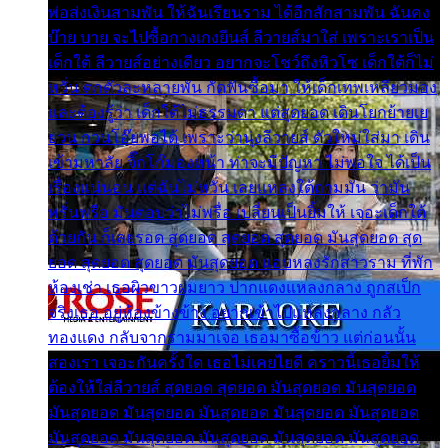
พ่อส่งเงินสามพัน ให้ฉันเรียนราม ได้อีกสักสามพัน ฉันคง
บ๊าย บาย จะไปซื้อกางเกงยีนส์ ลีวายส์มาใส่ เพราะเราเป็น
เด็กใต้ ลีวายส์อย่างเดียว อยากจะโชว์ถึงหิวโซ เด็กใต้ก็ไม่
หวั่น ตกตัวละหลายพัน กัดฟันซื้อมา ให้เด็กเทพเหลียวมอง
และต้องรู้ว่า เด็กใต้ไม่ธรรมดา แต่สุดยอด เดินโยกย้ายเย
ยวน กวนโอ๊ยพอได้ เพราะว่านุ่งลีวายส์ ตัวใหม่ใส่มา เดิน
เข้ามหาลัย จิ๊กโก๊มองหน้า ท่าจะมีปัญหา ไม่พอใจ ได้เป็น
เรื่องแน่นอน แต่ฉันไม่หวั่น เลยแหลงใต้ถามมัน ว่ามัน
พรั่นพรือ มันตอบว่าไม่พรื่อ เปลี่ยนเป็นยิ้มให้ เจอะเด็กใต้
ด้วยกัน ก็เลยรอด สุดยอด สุดยอด สุดยอด มันสุดยอด สุด
ยอด สุดยอด สุดยอด มันสุดยอด แอบหลงรักสาวราม ที่พัก
ห้องเช่า เธอผิวขาวผมยาว ปากแดงแหลงกลาง ถูกสเป็ก
จริงเธอ อยู่ห้องข้างข้าง อยากเข้าไปแหลงกลาง กลัว
ทองแดง กลับจากรามมาเจอ เธอมาซื้อข้าว แต่ก่อนนั้น
สองเรา เจอะกันครั้งใด เธอไม่เคยไยดี คราวนี้เธอยิ้มให้
ต้องให้ใส่ลีวายส์ สุดยอด สุดยอด มันสุดยอด มันสุดยอด
มันสุดยอด มันสุดยอด มันสุดยอด มันสุดยอด มันสุดยอด
มันสุดยอด มันสุดยอด มันสุดยอด มันสุดยอด มันสุดยอด