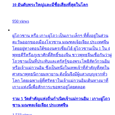
10 อันดับพระใหญ่และมีชื่อเสียงที่สุดในโลก
950 views
ผู่โถวซาน หรือ เกาะผู่โถว เป็นเกาะเล็กๆ ที่ตั้งอยู่ในส่วน
ตะวันออกของเมืองโจวซาน มณฑลเจ้อเจียง ประเทศจีน
โดยอยู่ทางตอนใต้ของนครเซี่ยงไฮ้ ผู่โถวซานเป็น 1 ใน 4
พุทธคีรีหรือภูเขาศักดิ์สิทธิ์ของจีน ชาวพุทธจีนเชื่อกันว่าผู่
โถวซานเป็นที่ประทับและตรัสรู้ของพระโพธิสัตว์กวนอิม
หรือเจ้าแม่กวนอิม ซึ่งเป็นหนึ่งในเทพเจ้าที่สำคัญที่สุดใน
ศาสนาพุทธนิกายมหายาน ดังนั้นจึงมีผู้แสวงบุญจากทั่ว
โลก โดยเฉพาะผู้ที่ศรัทธาในเจ้าแม่กวนอิมเดินทางมาที่
เกาะแห่งนี้เพื่อสักการะขอพรอยู่โดยตลอด
รวม 5 วัดสำคัญแห่งถิ่นกำเนิดเจ้าแม่กวนอิม | เกาะผู่โถว
ซาน มณฑลเจ้อเจียง ประเทศจีน
1,533 views