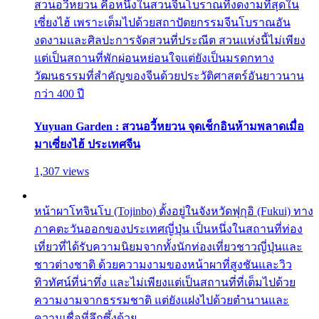
สวนอวี้หยวน คือหนึ่งในสวนจีนโบราณที่งดงามที่สุดใน
เซี่ยงไฮ้ เพราะเต็มไปด้วยสถาปัตยกรรมจีนโบราณอัน
งดงามและศิลปะการจัดสวนที่ประณีต สวนแห่งนี้ไม่เพียง
แต่เป็นสถานที่พักผ่อนหย่อนใจแต่ยังเป็นมรดกทาง
วัฒนธรรมที่สำคัญของจีนด้วยประวัติศาสตร์อันยาวนาน
กว่า 400 ปี
Yuyuan Garden : สวนอวี้หยวน จุดเช็กอินห้ามพลาดเมื่อ
มาเซี่ยงไฮ้ ประเทศจีน
1,307 views
หน้าผาโทจินโบ (Tojinbo) ตั้งอยู่ในจังหวัดฟุกุอิ (Fukui) ทาง
ภาคตะวันออกของประเทศญี่ปุ่น เป็นหนึ่งในสถานที่ท่อง
เที่ยวที่ได้รับความนิยมจากทั้งนักท่องเที่ยวชาวญี่ปุ่นและ
ชาวต่างชาติ ด้วยความงามของหน้าผาที่สูงชันและวิว
ทิวทัศน์ที่น่าทึ่ง และไม่เพียงแต่เป็นสถานที่ที่เต็มไปด้วย
ความงามจากธรรมชาติ แต่ยังแฝงไปด้วยตำนานและ
ความเชื่อที่ลึกซึ้งด้วย