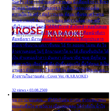
ในครัว เจ้าสาว ก็มัวแต่งตัว สวยเด่น นั่งเคียงเจ้าบ่าว ที่เขา
เฝ้าคอย ใจเต้น หัวใจของเรา ลำเค็ญ ใครจะมองเห็น
ความใน ใจ เศร้า มันร้าวระบม ต้องมาขื่นขม เศร้าตรม
ท่ามความสุขี ช่วยงานเขาแต่ง แต่เรา แล้งมาหลายปี
เมื่อไรหนอจะ โชคดี ได้มีพิธีวิวาห์ หัวใจหล้า คอยไปคอย
มา คือหน้าที่เก่า หัวใจหล้า คอยไปคอยมา คือหน้าที่เก่า
คือหยังเขา มีงานแต่งแล้ว ไปล้างแต่จาน ดั่งถูกประหาร
เมื่อเขาชื่นบาน แต่เราขื่นขม โอ้ รัก ลอยลม ไม่สม ดัง ใจ
ล้างจานคอยคู่ ไม่รู้ อีกนานเท่าใด จะได้ เลื่อนขั้นบันได ได้
เป็น ตำแหน่งเจ้าสาว มันเหงา เห็นเขามีคู่ ซมดู มีคู่ก็ม่วน
เข้าพาขวัญ เสียงโห่ตึงตึง มันซึ้ง อยู่แก่ใจ มื้อใด๋หนอ สิเป็น
งานเฮา มัวซอยเขา ใจเฮาซิด้าน มันทรมาน จับจาน เอย…
ล้างจานในงานแต่ง - Cover Ver. (KARAOKE)
32 views • 03.08.2569
ขอ กราบ ขอบคุณ.... ที่ได้รับไออุ่น การุณ จากแฟน เพลง
ผมแสนชื่นใจ หายวังเวง เมื่อแฟนเพลง ให้กำลังใจ น้ำใจ