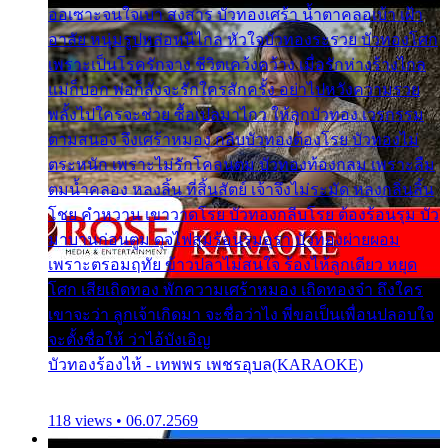
ออเซาะจนใจเบา สงสาร บัวทองเศร้า น้ำตาคลอเบ้า เฝ้า
อาลัย หนุ่มรูปหล่อหนีไกล หัวใจบัวทองระรวย บัวทองโศก
เพราะเป็นโรครักจาง ชีวิตเคว้งคว้าง เมื่อรักห่างร้างไกล
แม่ก็บอก พ่อก็สั่งจะรักใครสักครั้ง อย่าไปหวังความรวย
พลั้งไปใครจะช่วย ซื้อเปลมาไกว ให้ลูกบัวทอง เวรกรรม
ตามสนอง จึงเศร้าหมอง กลีบบัวทองต้องโรย บัวทองไม่
ตระหนัก เพราะไม่รักโคลนตม บัวทองท้องกลม เพราะลืม
ตมน้ำคลอง หลงลิ้น ที่สิ้นสัตย์ เจ้าจึงไม่ระมัด หลงกลิ่นลิ้น
โชย คำหวาน เขาวาดโรย บัวทองกลีบโรย ต้องร้อนรุม บัว
มาบานก่อนตูม ดุจไฟสุมร้อนรุมอุรา บัวทองผ่ายผอม
เพราะตรอมฤทัย ข้าวปลาไม่สนใจ ร้องไห้ลูกเดียว หยุด
โศก เสียเถิดทอง พักความเศร้าหมอง เถิดทองจ๋า ถึงใคร
เขาจะว่า ลูกเจ้าเกิดมา จะชื่อว่าไง พี่ขอเป็นเพื่อนปลอบใจ
จะตั้งชื่อให้ ว่าไอ้บังเอิญ
บัวทองร้องไห้ - เทพพร เพชรอุบล(KARAOKE)
118 views • 06.07.2569