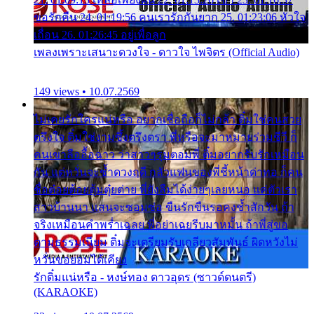
ขอรักคืน 24. 01:19:56 คนเรารักกันยาก 25. 01:23:06 หัวใจ
เถื่อน 26. 01:26:45 อยู่เพื่อลูก
เพลงเพราะเสนาะดวงใจ - ดาวใจ ไพจิตร (Official Audio)
149 views • 10.07.2569
ไม่เคยรักใครแน่หรือ อยากเชื่อถือก็ไม่กล้า ติ๋มใช่คนสวย
ตรึงใจ ติ๋มใช่งามซึ้งตรึงตรา พี่หรือจะมาหมายร่วมชีวี ก็
คนเขาลืออื้อฉาว ว่าสาวๆรุมตอมพี่ ติ๋มอยากรับรักเหมือน
กัน แต่หวั่นจะช้ำดวงฤดี กลัวแฟนของพี่ชี้หน้าด่าทอ ก็คน
ชื่อต๋อยต้อยตุ้มตุ๋ยต่าย พี่ยังลืมได้ง่ายๆเลยหนอ แค่ตัวเรา
สาวบ้านนา แสนจะซอมซ่อ ขืนรักขืนรอคงช้ำสักวัน ถ้า
จริงเหมือนคำพร่ำเฉลย พี่อย่าเฉยรีบมาหมั้น ถ้าพี่สู่ขอ
ตามธรรมเนียม ติ๋มจะเตรียมรับเกลียวสัมพันธ์ ผิดหวังไม่
หวั่นขอยอมได้เคียง
รักติ๋มแน่หรือ - หงษ์ทอง ดาวอุดร (ซาวด์ดนตรี)
(KARAOKE)