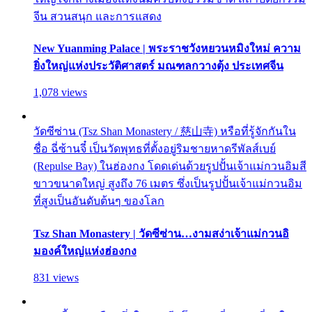
จีน สวนสนุก และการแสดง
New Yuanming Palace | พระราชวังหยวนหมิงใหม่ ความ
ยิ่งใหญ่แห่งประวัติศาสตร์ มณฑลกวางตุ้ง ประเทศจีน
1,078 views
วัดซีซ่าน (Tsz Shan Monastery / 慈山寺) หรือที่รู้จักกันใน
ชื่อ ฉี่ซ้านจี๋ เป็นวัดพุทธที่ตั้งอยู่ริมชายหาดรีพัลส์เบย์
(Repulse Bay) ในฮ่องกง โดดเด่นด้วยรูปปั้นเจ้าแม่กวนอิมสี
ขาวขนาดใหญ่ สูงถึง 76 เมตร ซึ่งเป็นรูปปั้นเจ้าแม่กวนอิม
ที่สูงเป็นอันดับต้นๆ ของโลก
Tsz Shan Monastery | วัดซีซ่าน…งามสง่าเจ้าแม่กวนอิ
มองค์ใหญ่แห่งฮ่องกง
831 views