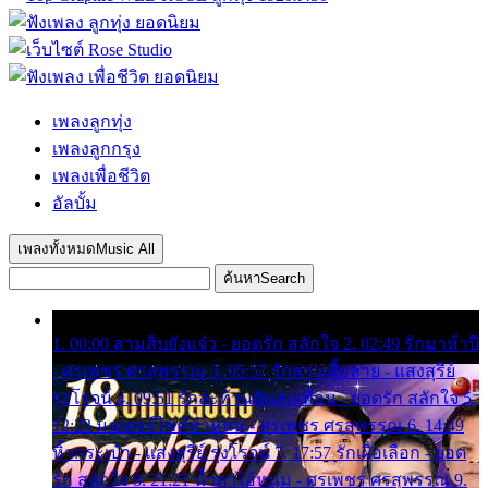
เพลงลูกทุ่ง
เพลงลูกกรุง
เพลงเพื่อชีวิต
อัลบั้ม
เพลงทั้งหมด
Music All
ค้นหา
Search
1. 00:00 สามสิบยังแจ๋ว - ยอดรัก สลักใจ 2. 02:49 รักมาห้าปี
- ศรเพชร ศรสุพรรณ 3. 05:57 รักสาวเสื้อลาย - แสงสุรีย์
รุ่งโรจน์ 4. 09:51 รักสะท้านดินสะเทือน - ยอดรัก สลักใจ 5.
12:23 มอเตอร์ไซค์ทำหล่น - ศรเพชร ศรสุพรรณ 6. 14:49
หิ้วกระเป๋า - แสงสุรีย์ รุ่งโรจน์ 7. 17:57 รักเผื่อเลือก - ยอด
รัก สลักใจ 8. 21:21 น้ำตาไอ้หนุ่ม - ศรเพชร ศรสุพรรณ 9.