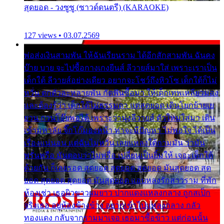
สุดยอด - วงซูซู (ซาวด์ดนตรี) (KARAOKE)
127 views • 03.07.2569
พ่อส่งเงินสามพัน ให้ฉันเรียนราม ได้อีกสักสามพัน ฉันคง
บ๊าย บาย จะไปซื้อกางเกงยีนส์ ลีวายส์มาใส่ เพราะเราเป็น
เด็กใต้ ลีวายส์อย่างเดียว อยากจะโชว์ถึงหิวโซ เด็กใต้ก็ไม่
หวั่น ตกตัวละหลายพัน กัดฟันซื้อมา ให้เด็กเทพเหลียวมอง
และต้องรู้ว่า เด็กใต้ไม่ธรรมดา แต่สุดยอด เดินโยกย้ายเย
ยวน กวนโอ๊ยพอได้ เพราะว่านุ่งลีวายส์ ตัวใหม่ใส่มา เดิน
เข้ามหาลัย จิ๊กโก๊มองหน้า ท่าจะมีปัญหา ไม่พอใจ ได้เป็น
เรื่องแน่นอน แต่ฉันไม่หวั่น เลยแหลงใต้ถามมัน ว่ามัน
พรั่นพรือ มันตอบว่าไม่พรื่อ เปลี่ยนเป็นยิ้มให้ เจอะเด็กใต้
ด้วยกัน ก็เลยรอด สุดยอด สุดยอด สุดยอด มันสุดยอด สุด
ยอด สุดยอด สุดยอด มันสุดยอด แอบหลงรักสาวราม ที่พัก
ห้องเช่า เธอผิวขาวผมยาว ปากแดงแหลงกลาง ถูกสเป็ก
จริงเธอ อยู่ห้องข้างข้าง อยากเข้าไปแหลงกลาง กลัว
ทองแดง กลับจากรามมาเจอ เธอมาซื้อข้าว แต่ก่อนนั้น