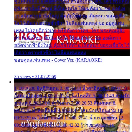
คู่แฟนเพลง ไม่เคยคิดว่าเก่ง หรือดังกว่าใคร..ใคร พระคุณ
ผู้ฟัง เท่านั้นยิ่งใหญ่ ที่เป็นแรงใจ ให้ผมดังมา.. ขอ องค์เท
วา สถิตฟากฟ้ายิ่งใหญ่ คุ้มภัยให้ท่าน เถิดหนา ขอจงเชื่อ
ใจ ไว้เถิดว่า ตราบชั่วชีวา ไม่ลืมแฟนเพลง ขอ อยู่คู่แฟน
เพลง ไม่เคยคิดว่าเก่ง หรือดังกว่าใคร..ใคร พระคุณผู้ฟัง
เท่านั้นยิ่งใหญ่ ที่เป็นแรงใจ ให้ผมดังมา.. ขอ องค์เทวา
สถิตฟากฟ้ายิ่งใหญ่ คุ้มภัยให้ท่าน เถิดหนา ขอจงเชื่อใจ ไว้
เถิดว่า ตราบชั่วชีวา ไม่ลืมแฟนเพลง
ขอบคุณแฟนเพลง - Cover Ver. (KARAOKE)
35 views • 31.07.2569
1. 00:00:00 ยินดีรับเดน 2. 00:03:44 น้ำตาอีสาน 3. 00:07:51
กิ่งทองใบหยก 4. 00:10:35 น้ำนิ่งไหลลึก 5. 00:13:49 ลานรัก
ลานเท 6. 00:17:06 จำใจจาก 7. 00:20:53 คืนฝนตก 8.
00:25:16 น้ำลงเดือนยี่ 9. 00:28:47 โสนน้อยเรือนงาม 10.
00:32:29 ตอไม้ที่ตายแล้ว 11. 00:35:41 น้ำกรดแช่เย็น 12.
00:39:08 อยากฟังซ้ำ 13. 00:42:32 รู้ว่าเขาหลอก 14.