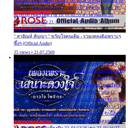
00:45:25 รอหน่อยน้องติ๋ม 15. 00:48:56 เรือล่มในหนอง 16.
00:51:43 บัตรเชิญสีเลือด 17. 00:56:07 อดีตรักโรงทอ 18.
01:00:00 เขมรไล่ควาย 19. 01:02:55 สาวสวนแตง 20.
01:05:51 แอบมอง 21. 01:09:27 พบรักปากน้ำโพ 22.
01:13:06 สายัณห์เมา
" สายัณห์ สัญญา " ขวัญใจคนเดิม - รวมเพลงดังเพราะๆ
ซึ้งๆ (Official Audio)
35 views • 21.07.2569
1. 00:00:00 ทำไมทำฉันได้ 2. 00:03:20 นางฟ้าสลัม 3.
00:06:50 คน 4. 00:10:36 บุญเหลือเกิน 5. 00:13:58 ฝนหยาด
สุดท้าย 6. 00:17:30 ยาใจยาจก 7. 00:20:30 คิดดูให้ดี 8.
00:24:21 ลบรอยแผลรัก 9. 00:27:35 เหมือนใจโดนกรีด 10.
00:30:54 ขบวนการเปาเปียว 11. 00:34:05 คำรำพัน 12.
00:37:20 ปาหนัน 13. 00:40:37 ใจเจ้ากรรม 14. 00:44:15 จูบ
ฉันแล้วจงตายเสีย 15. 00:47:24 ขอสูมาเต๊อะ 16. 00:51:11
คนใจมาร 17. 00:54:50 คืนทรมาน 18. 00:58:25 รักนี้สีดำ
19. 01:01:44 ส่วนเกิน 20. 01:05:42 หยาดน้ำฝนหยดน้ำตา
21. 01:09:13 เหลือเพียงฝัน 22. 01:13:26 เขา 23. 01:16:37