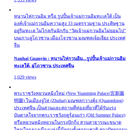
หนานไห่กวนอิม หรือ รูปปั้นเจ้าแม่กวนอิมทะเลใต้ เป็น
องค์เจ้าแม่กวนอิมความสูง 33 เมตรรวมฐาน ประดิษฐาน
อยู่ริมทะเล ไม่ไกลกันนักกับ “วัดเจ้าแม่กวนอิมไม่ยอมไป”
บนเกาะผู่โถวซาน เมืองโจวซาน มณฑลเจ้อเจียง ประเทศ
จีน
Nanhai Guanyin : หนานไห่กวนอิม...รูปปั้นเจ้าแม่กวนอิม
ทะเลใต้, ผู่โถวซาน ประเทศจีน
1,029 views
พระราชวังหยวนหมิงใหม่ (New Yuanming Palace/宮新園
明園) ในเมืองจูไห่ (Zhuhai) มณฑลกวางตุ้ง (Quangdong)
ประเทศจีน เป็นสวนและสถานที่ท่องเที่ยวที่ได้รับแรง
บันดาลใจจากพระราชวังฤดูร้อนเก่า (Old Summer Palace)
หรือหยวนหมิงหยวนในกรุงปักกิ่ง สวนสาธารณะขนาด
ใหญ่ใจกลางเมืองแห่งนี้มีครบทั้งธรรมชาติ สถาปัตยกรรม