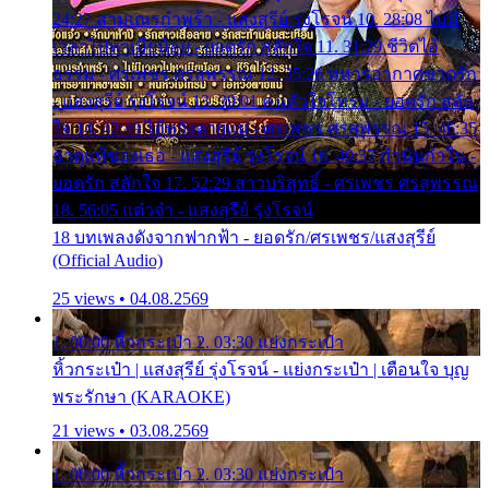
24:27 สามเณรกำพร้า - แสงสุรีย์ รุ่งโรจน์ 10. 28:08 ไม่มี
เวลาไปหาเมียน้อย - ยอดรัก สลักใจ 11. 31:29 ชีวิตไอ้
ธรรม - ศรเพชร ศรสุพรรณ 12. 35:26 ทหารอากาศขาดรัก
- แสงสุรีย์ รุ่งโรจน์ 13. 39:01 คนหัวใจโทรม - ยอดรัก สลัก
ใจ 14. 42:49 ไอ้หวังตายแน่ - ศรเพชร ศรสุพรรณ 15. 46:35
ธาตุแท้ของเธอ - แสงสุรีย์ รุ่งโรจน์ 16. 49:57 กำนันกำใน -
ยอดรัก สลักใจ 17. 52:29 สาวบริสุทธิ์ - ศรเพชร ศรสุพรรณ
18. 56:05 แต๋วจ๋า - แสงสุรีย์ รุ่งโรจน์
18 บทเพลงดังจากฟากฟ้า - ยอดรัก/ศรเพชร/แสงสุรีย์
(Official Audio)
25 views • 04.08.2569
1. 00:00 หิ้วกระเป๋า 2. 03:30 แย่งกระเป๋า
หิ้วกระเป๋า | แสงสุรีย์ รุ่งโรจน์ - แย่งกระเป๋า | เตือนใจ บุญ
พระรักษา (KARAOKE)
21 views • 03.08.2569
1. 00:00 หิ้วกระเป๋า 2. 03:30 แย่งกระเป๋า