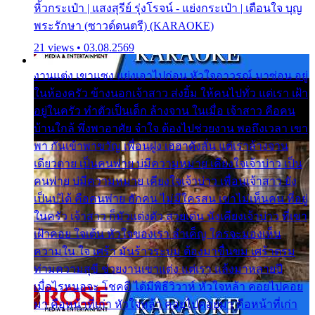
หิ้วกระเป๋า | แสงสุรีย์ รุ่งโรจน์ - แย่งกระเป๋า | เตือนใจ บุญ
พระรักษา (ซาวด์ดนตรี) (KARAOKE)
21 views • 03.08.2569
งานแต่ง เขาแซง แย่งเอาไปก่อน หัวใจอาวรณ์ มาซ่อน อยู่
ในห้องครัว ข้างนอกเจ้าสาว ส่งยิ้ม ให้คนไปทั่ว แต่เรา เฝ้า
อยู่ในครัว ทำตัวเป็นเด็ก ล้างจาน ในเมื่อ เจ้าสาว คือคน
บ้านใกล้ พึ่งพาอาศัย จำใจ ต้องไปช่วยงาน พอถึงเวลา เขา
พา กันเข้าพาขวัญ เพื่อนฝูง เฮฮาดังลั่น แต่เราล้างจาน
เดียวดาย เป็นคนพ่าย บ่มีความหมาย เคียงใจเจ้าบ่าว เป็น
คนพ่าย บ่มีความหมาย เคียงใจเจ้าบ่าว เพื่อนเจ้าสาว ยัง
เป็นบ่ได้ คือคนพ่าย ฮักคน ไม่มีใครสน เขาไม่เห็นคน ที่อยู่
ในครัว เจ้าสาว ก็มัวแต่งตัว สวยเด่น นั่งเคียงเจ้าบ่าว ที่เขา
เฝ้าคอย ใจเต้น หัวใจของเรา ลำเค็ญ ใครจะมองเห็น
ความใน ใจ เศร้า มันร้าวระบม ต้องมาขื่นขม เศร้าตรม
ท่ามความสุขี ช่วยงานเขาแต่ง แต่เรา แล้งมาหลายปี
เมื่อไรหนอจะ โชคดี ได้มีพิธีวิวาห์ หัวใจหล้า คอยไปคอย
มา คือหน้าที่เก่า หัวใจหล้า คอยไปคอยมา คือหน้าที่เก่า