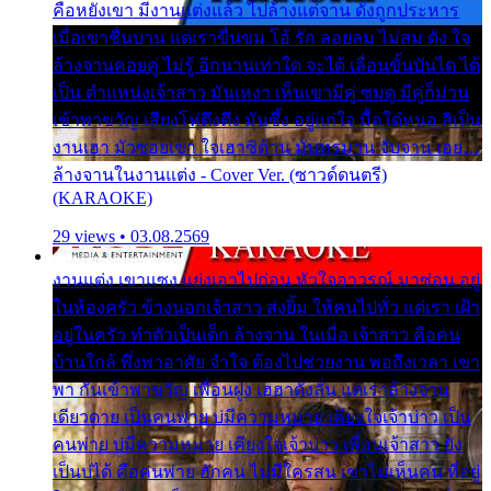
คือหยังเขา มีงานแต่งแล้ว ไปล้างแต่จาน ดั่งถูกประหาร
เมื่อเขาชื่นบาน แต่เราขื่นขม โอ้ รัก ลอยลม ไม่สม ดัง ใจ
ล้างจานคอยคู่ ไม่รู้ อีกนานเท่าใด จะได้ เลื่อนขั้นบันได ได้
เป็น ตำแหน่งเจ้าสาว มันเหงา เห็นเขามีคู่ ซมดู มีคู่ก็ม่วน
เข้าพาขวัญ เสียงโห่ตึงตึง มันซึ้ง อยู่แก่ใจ มื้อใด๋หนอ สิเป็น
งานเฮา มัวซอยเขา ใจเฮาซิด้าน มันทรมาน จับจาน เอย…
ล้างจานในงานแต่ง - Cover Ver. (ซาวด์ดนตรี)
(KARAOKE)
29 views • 03.08.2569
งานแต่ง เขาแซง แย่งเอาไปก่อน หัวใจอาวรณ์ มาซ่อน อยู่
ในห้องครัว ข้างนอกเจ้าสาว ส่งยิ้ม ให้คนไปทั่ว แต่เรา เฝ้า
อยู่ในครัว ทำตัวเป็นเด็ก ล้างจาน ในเมื่อ เจ้าสาว คือคน
บ้านใกล้ พึ่งพาอาศัย จำใจ ต้องไปช่วยงาน พอถึงเวลา เขา
พา กันเข้าพาขวัญ เพื่อนฝูง เฮฮาดังลั่น แต่เราล้างจาน
เดียวดาย เป็นคนพ่าย บ่มีความหมาย เคียงใจเจ้าบ่าว เป็น
คนพ่าย บ่มีความหมาย เคียงใจเจ้าบ่าว เพื่อนเจ้าสาว ยัง
เป็นบ่ได้ คือคนพ่าย ฮักคน ไม่มีใครสน เขาไม่เห็นคน ที่อยู่