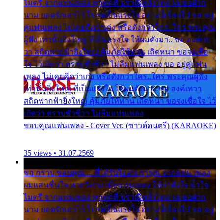
ไมตรี จากแฟนเพลง ทุกทุกที่ ปราณีหลั่งไหล ผมขอฝาก
นาม ยอดรักเอาไว้ โปรดเป็นแรงใจ อย่างนี้เรื่อยไป ขอ อยู่
คู่แฟนเพลง ไม่เคยคิดว่าเก่ง หรือดังกว่าใคร..ใคร พระคุณ
ผู้ฟัง เท่านั้นยิ่งใหญ่ ที่เป็นแรงใจ ให้ผมดังมา.. ขอ องค์เท
วา สถิตฟากฟ้ายิ่งใหญ่ คุ้มภัยให้ท่าน เถิดหนา ขอจงเชื่อ
ใจ ไว้เถิดว่า ตราบชั่วชีวา ไม่ลืมแฟนเพลง ขอ อยู่คู่แฟน
เพลง ไม่เคยคิดว่าเก่ง หรือดังกว่าใคร..ใคร พระคุณผู้ฟัง
เท่านั้นยิ่งใหญ่ ที่เป็นแรงใจ ให้ผมดังมา.. ขอ องค์เทวา
สถิตฟากฟ้ายิ่งใหญ่ คุ้มภัยให้ท่าน เถิดหนา ขอจงเชื่อใจ ไว้
เถิดว่า ตราบชั่วชีวา ไม่ลืมแฟนเพลง
ขอบคุณแฟนเพลง - Cover Ver. (ซาวด์ดนตรี) (KARAOKE)
35 views • 31.07.2569
ขอ กราบ ขอบคุณ.... ที่ได้รับไออุ่น การุณ จากแฟน เพลง
ผมแสนชื่นใจ หายวังเวง เมื่อแฟนเพลง ให้กำลังใจ น้ำใจ
ไมตรี จากแฟนเพลง ทุกทุกที่ ปราณีหลั่งไหล ผมขอฝาก
นาม ยอดรักเอาไว้ โปรดเป็นแรงใจ อย่างนี้เรื่อยไป ขอ อยู่