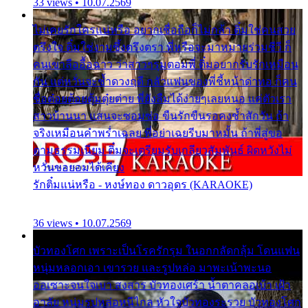
33 views • 10.07.2569
ไม่เคยรักใครแน่หรือ อยากเชื่อถือก็ไม่กล้า ติ๋มใช่คนสวย
ตรึงใจ ติ๋มใช่งามซึ้งตรึงตรา พี่หรือจะมาหมายร่วมชีวี ก็
คนเขาลืออื้อฉาว ว่าสาวๆรุมตอมพี่ ติ๋มอยากรับรักเหมือน
กัน แต่หวั่นจะช้ำดวงฤดี กลัวแฟนของพี่ชี้หน้าด่าทอ ก็คน
ชื่อต๋อยต้อยตุ้มตุ๋ยต่าย พี่ยังลืมได้ง่ายๆเลยหนอ แค่ตัวเรา
สาวบ้านนา แสนจะซอมซ่อ ขืนรักขืนรอคงช้ำสักวัน ถ้า
จริงเหมือนคำพร่ำเฉลย พี่อย่าเฉยรีบมาหมั้น ถ้าพี่สู่ขอ
ตามธรรมเนียม ติ๋มจะเตรียมรับเกลียวสัมพันธ์ ผิดหวังไม่
หวั่นขอยอมได้เคียง
รักติ๋มแน่หรือ - หงษ์ทอง ดาวอุดร (KARAOKE)
36 views • 10.07.2569
บัวทองโศก เพราะเป็นโรครักรุม ในอกกลัดกลุ้ม โดนแฟน
หนุ่มหลอกเอา เขารวย และรูปหล่อ มาพะเน้าพะนอ
ออเซาะจนใจเบา สงสาร บัวทองเศร้า น้ำตาคลอเบ้า เฝ้า
อาลัย หนุ่มรูปหล่อหนีไกล หัวใจบัวทองระรวย บัวทองโศก