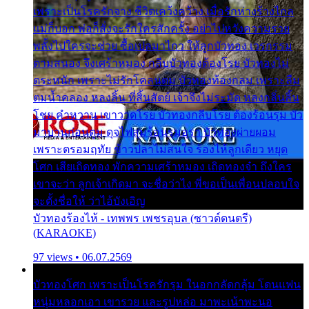
เพราะเป็นโรครักจาง ชีวิตเคว้งคว้าง เมื่อรักห่างร้างไกล
แม่ก็บอก พ่อก็สั่งจะรักใครสักครั้ง อย่าไปหวังความรวย
พลั้งไปใครจะช่วย ซื้อเปลมาไกว ให้ลูกบัวทอง เวรกรรม
ตามสนอง จึงเศร้าหมอง กลีบบัวทองต้องโรย บัวทองไม่
ตระหนัก เพราะไม่รักโคลนตม บัวทองท้องกลม เพราะลืม
ตมน้ำคลอง หลงลิ้น ที่สิ้นสัตย์ เจ้าจึงไม่ระมัด หลงกลิ่นลิ้น
โชย คำหวาน เขาวาดโรย บัวทองกลีบโรย ต้องร้อนรุม บัว
มาบานก่อนตูม ดุจไฟสุมร้อนรุมอุรา บัวทองผ่ายผอม
เพราะตรอมฤทัย ข้าวปลาไม่สนใจ ร้องไห้ลูกเดียว หยุด
โศก เสียเถิดทอง พักความเศร้าหมอง เถิดทองจ๋า ถึงใคร
เขาจะว่า ลูกเจ้าเกิดมา จะชื่อว่าไง พี่ขอเป็นเพื่อนปลอบใจ
จะตั้งชื่อให้ ว่าไอ้บังเอิญ
บัวทองร้องไห้ - เทพพร เพชรอุบล (ซาวด์ดนตรี)
(KARAOKE)
97 views • 06.07.2569
บัวทองโศก เพราะเป็นโรครักรุม ในอกกลัดกลุ้ม โดนแฟน
หนุ่มหลอกเอา เขารวย และรูปหล่อ มาพะเน้าพะนอ