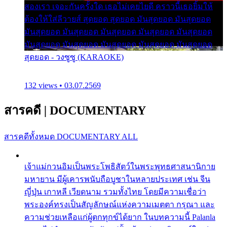
สองเรา เจอะกันครั้งใด เธอไม่เคยไยดี คราวนี้เธอยิ้มให้
ต้องให้ใส่ลีวายส์ สุดยอด สุดยอด มันสุดยอด มันสุดยอด
มันสุดยอด มันสุดยอด มันสุดยอด มันสุดยอด มันสุดยอด
มันสุดยอด มันสุดยอด มันสุดยอด มันสุดยอด มันสุดยอด
สุดยอด - วงซูซู (KARAOKE)
132 views • 03.07.2569
สารคดี
|
DOCUMENTARY
สารคดีทั้งหมด
DOCUMENTARY ALL
เจ้าแม่กวนอิมเป็นพระโพธิสัตว์ในพระพุทธศาสนานิกาย
มหายาน มีผู้เคารพนับถือบูชาในหลายประเทศ เช่น จีน
ญี่ปุ่น เกาหลี เวียดนาม รวมทั้งไทย โดยมีความเชื่อว่า
พระองค์ทรงเป็นสัญลักษณ์แห่งความเมตตา กรุณา และ
ความช่วยเหลือแก่ผู้ตกทุกข์ได้ยาก ในบทความนี้ Palanla