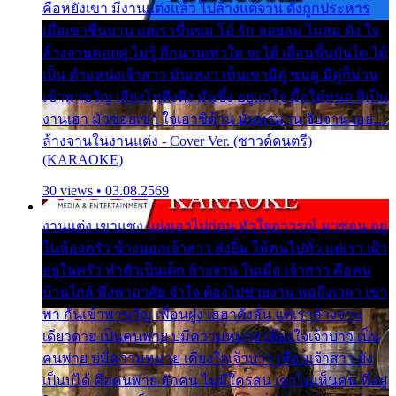
คือหยังเขา มีงานแต่งแล้ว ไปล้างแต่จาน ดั่งถูกประหาร
เมื่อเขาชื่นบาน แต่เราขื่นขม โอ้ รัก ลอยลม ไม่สม ดัง ใจ
ล้างจานคอยคู่ ไม่รู้ อีกนานเท่าใด จะได้ เลื่อนขั้นบันได ได้
เป็น ตำแหน่งเจ้าสาว มันเหงา เห็นเขามีคู่ ซมดู มีคู่ก็ม่วน
เข้าพาขวัญ เสียงโห่ตึงตึง มันซึ้ง อยู่แก่ใจ มื้อใด๋หนอ สิเป็น
งานเฮา มัวซอยเขา ใจเฮาซิด้าน มันทรมาน จับจาน เอย…
ล้างจานในงานแต่ง - Cover Ver. (ซาวด์ดนตรี)
(KARAOKE)
30 views • 03.08.2569
งานแต่ง เขาแซง แย่งเอาไปก่อน หัวใจอาวรณ์ มาซ่อน อยู่
ในห้องครัว ข้างนอกเจ้าสาว ส่งยิ้ม ให้คนไปทั่ว แต่เรา เฝ้า
อยู่ในครัว ทำตัวเป็นเด็ก ล้างจาน ในเมื่อ เจ้าสาว คือคน
บ้านใกล้ พึ่งพาอาศัย จำใจ ต้องไปช่วยงาน พอถึงเวลา เขา
พา กันเข้าพาขวัญ เพื่อนฝูง เฮฮาดังลั่น แต่เราล้างจาน
เดียวดาย เป็นคนพ่าย บ่มีความหมาย เคียงใจเจ้าบ่าว เป็น
คนพ่าย บ่มีความหมาย เคียงใจเจ้าบ่าว เพื่อนเจ้าสาว ยัง
เป็นบ่ได้ คือคนพ่าย ฮักคน ไม่มีใครสน เขาไม่เห็นคน ที่อยู่