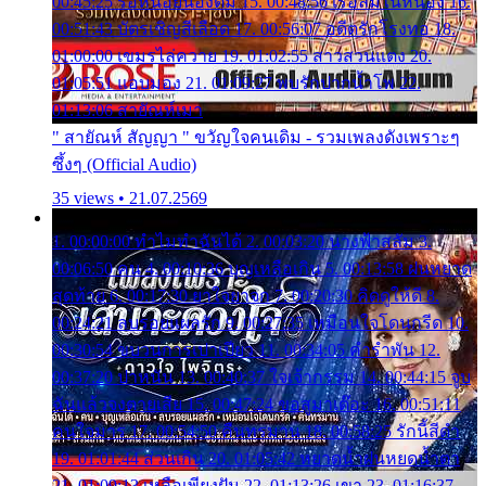
00:45:25 รอหน่อยน้องติ๋ม 15. 00:48:56 เรือล่มในหนอง 16.
00:51:43 บัตรเชิญสีเลือด 17. 00:56:07 อดีตรักโรงทอ 18.
01:00:00 เขมรไล่ควาย 19. 01:02:55 สาวสวนแตง 20.
01:05:51 แอบมอง 21. 01:09:27 พบรักปากน้ำโพ 22.
01:13:06 สายัณห์เมา
" สายัณห์ สัญญา " ขวัญใจคนเดิม - รวมเพลงดังเพราะๆ
ซึ้งๆ (Official Audio)
35 views • 21.07.2569
1. 00:00:00 ทำไมทำฉันได้ 2. 00:03:20 นางฟ้าสลัม 3.
00:06:50 คน 4. 00:10:36 บุญเหลือเกิน 5. 00:13:58 ฝนหยาด
สุดท้าย 6. 00:17:30 ยาใจยาจก 7. 00:20:30 คิดดูให้ดี 8.
00:24:21 ลบรอยแผลรัก 9. 00:27:35 เหมือนใจโดนกรีด 10.
00:30:54 ขบวนการเปาเปียว 11. 00:34:05 คำรำพัน 12.
00:37:20 ปาหนัน 13. 00:40:37 ใจเจ้ากรรม 14. 00:44:15 จูบ
ฉันแล้วจงตายเสีย 15. 00:47:24 ขอสูมาเต๊อะ 16. 00:51:11
คนใจมาร 17. 00:54:50 คืนทรมาน 18. 00:58:25 รักนี้สีดำ
19. 01:01:44 ส่วนเกิน 20. 01:05:42 หยาดน้ำฝนหยดน้ำตา
21. 01:09:13 เหลือเพียงฝัน 22. 01:13:26 เขา 23. 01:16:37