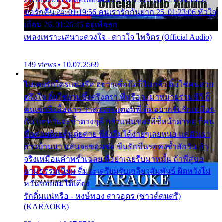
ขอรักคืน 24. 01:19:56 คนเรารักกันยาก 25. 01:23:06 หัวใจ
เถื่อน 26. 01:26:45 อยู่เพื่อลูก
เพลงเพราะเสนาะดวงใจ - ดาวใจ ไพจิตร (Official Audio)
149 views • 10.07.2569
ไม่เคยรักใครแน่หรือ อยากเชื่อถือก็ไม่กล้า ติ๋มใช่คนสวย
ตรึงใจ ติ๋มใช่งามซึ้งตรึงตรา พี่หรือจะมาหมายร่วมชีวี ก็
คนเขาลืออื้อฉาว ว่าสาวๆรุมตอมพี่ ติ๋มอยากรับรักเหมือน
กัน แต่หวั่นจะช้ำดวงฤดี กลัวแฟนของพี่ชี้หน้าด่าทอ ก็คน
ชื่อต๋อยต้อยตุ้มตุ๋ยต่าย พี่ยังลืมได้ง่ายๆเลยหนอ แค่ตัวเรา
สาวบ้านนา แสนจะซอมซ่อ ขืนรักขืนรอคงช้ำสักวัน ถ้า
จริงเหมือนคำพร่ำเฉลย พี่อย่าเฉยรีบมาหมั้น ถ้าพี่สู่ขอ
ตามธรรมเนียม ติ๋มจะเตรียมรับเกลียวสัมพันธ์ ผิดหวังไม่
หวั่นขอยอมได้เคียง
รักติ๋มแน่หรือ - หงษ์ทอง ดาวอุดร (ซาวด์ดนตรี)
(KARAOKE)