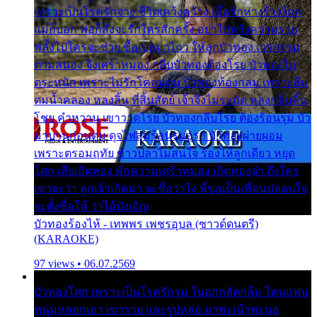
เพราะเป็นโรครักจาง ชีวิตเคว้งคว้าง เมื่อรักห่างร้างไกล
แม่ก็บอก พ่อก็สั่งจะรักใครสักครั้ง อย่าไปหวังความรวย
พลั้งไปใครจะช่วย ซื้อเปลมาไกว ให้ลูกบัวทอง เวรกรรม
ตามสนอง จึงเศร้าหมอง กลีบบัวทองต้องโรย บัวทองไม่
ตระหนัก เพราะไม่รักโคลนตม บัวทองท้องกลม เพราะลืม
ตมน้ำคลอง หลงลิ้น ที่สิ้นสัตย์ เจ้าจึงไม่ระมัด หลงกลิ่นลิ้น
โชย คำหวาน เขาวาดโรย บัวทองกลีบโรย ต้องร้อนรุม บัว
มาบานก่อนตูม ดุจไฟสุมร้อนรุมอุรา บัวทองผ่ายผอม
เพราะตรอมฤทัย ข้าวปลาไม่สนใจ ร้องไห้ลูกเดียว หยุด
โศก เสียเถิดทอง พักความเศร้าหมอง เถิดทองจ๋า ถึงใคร
เขาจะว่า ลูกเจ้าเกิดมา จะชื่อว่าไง พี่ขอเป็นเพื่อนปลอบใจ
จะตั้งชื่อให้ ว่าไอ้บังเอิญ
บัวทองร้องไห้ - เทพพร เพชรอุบล (ซาวด์ดนตรี)
(KARAOKE)
97 views • 06.07.2569
บัวทองโศก เพราะเป็นโรครักรุม ในอกกลัดกลุ้ม โดนแฟน
หนุ่มหลอกเอา เขารวย และรูปหล่อ มาพะเน้าพะนอ