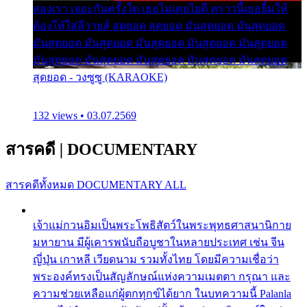
สองเรา เจอะกันครั้งใด เธอไม่เคยไยดี คราวนี้เธอยิ้มให้
ต้องให้ใส่ลีวายส์ สุดยอด สุดยอด มันสุดยอด มันสุดยอด
มันสุดยอด มันสุดยอด มันสุดยอด มันสุดยอด มันสุดยอด
มันสุดยอด มันสุดยอด มันสุดยอด มันสุดยอด มันสุดยอด
สุดยอด - วงซูซู (KARAOKE)
132 views • 03.07.2569
สารคดี
|
DOCUMENTARY
สารคดีทั้งหมด
DOCUMENTARY ALL
เจ้าแม่กวนอิมเป็นพระโพธิสัตว์ในพระพุทธศาสนานิกาย
มหายาน มีผู้เคารพนับถือบูชาในหลายประเทศ เช่น จีน
ญี่ปุ่น เกาหลี เวียดนาม รวมทั้งไทย โดยมีความเชื่อว่า
พระองค์ทรงเป็นสัญลักษณ์แห่งความเมตตา กรุณา และ
ความช่วยเหลือแก่ผู้ตกทุกข์ได้ยาก ในบทความนี้ Palanla