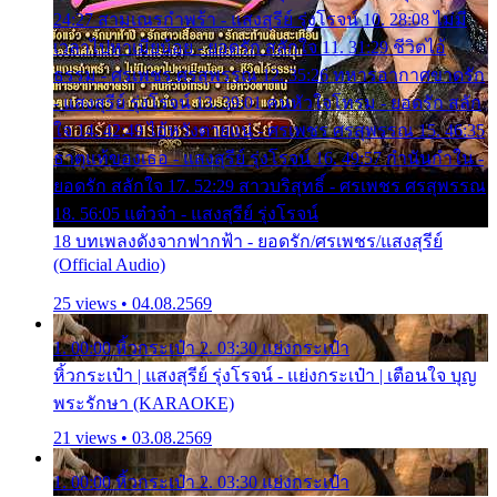
24:27 สามเณรกำพร้า - แสงสุรีย์ รุ่งโรจน์ 10. 28:08 ไม่มี
เวลาไปหาเมียน้อย - ยอดรัก สลักใจ 11. 31:29 ชีวิตไอ้
ธรรม - ศรเพชร ศรสุพรรณ 12. 35:26 ทหารอากาศขาดรัก
- แสงสุรีย์ รุ่งโรจน์ 13. 39:01 คนหัวใจโทรม - ยอดรัก สลัก
ใจ 14. 42:49 ไอ้หวังตายแน่ - ศรเพชร ศรสุพรรณ 15. 46:35
ธาตุแท้ของเธอ - แสงสุรีย์ รุ่งโรจน์ 16. 49:57 กำนันกำใน -
ยอดรัก สลักใจ 17. 52:29 สาวบริสุทธิ์ - ศรเพชร ศรสุพรรณ
18. 56:05 แต๋วจ๋า - แสงสุรีย์ รุ่งโรจน์
18 บทเพลงดังจากฟากฟ้า - ยอดรัก/ศรเพชร/แสงสุรีย์
(Official Audio)
25 views • 04.08.2569
1. 00:00 หิ้วกระเป๋า 2. 03:30 แย่งกระเป๋า
หิ้วกระเป๋า | แสงสุรีย์ รุ่งโรจน์ - แย่งกระเป๋า | เตือนใจ บุญ
พระรักษา (KARAOKE)
21 views • 03.08.2569
1. 00:00 หิ้วกระเป๋า 2. 03:30 แย่งกระเป๋า