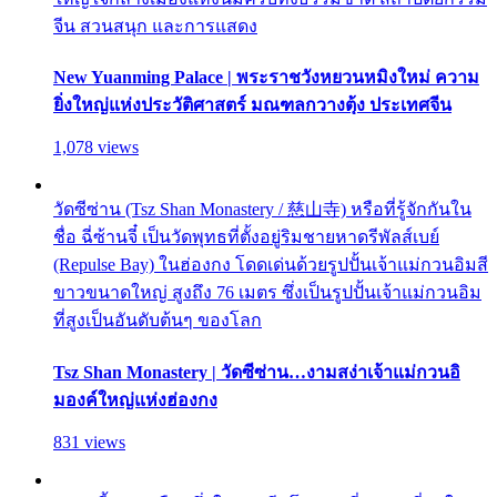
จีน สวนสนุก และการแสดง
New Yuanming Palace | พระราชวังหยวนหมิงใหม่ ความ
ยิ่งใหญ่แห่งประวัติศาสตร์ มณฑลกวางตุ้ง ประเทศจีน
1,078 views
วัดซีซ่าน (Tsz Shan Monastery / 慈山寺) หรือที่รู้จักกันใน
ชื่อ ฉี่ซ้านจี๋ เป็นวัดพุทธที่ตั้งอยู่ริมชายหาดรีพัลส์เบย์
(Repulse Bay) ในฮ่องกง โดดเด่นด้วยรูปปั้นเจ้าแม่กวนอิมสี
ขาวขนาดใหญ่ สูงถึง 76 เมตร ซึ่งเป็นรูปปั้นเจ้าแม่กวนอิม
ที่สูงเป็นอันดับต้นๆ ของโลก
Tsz Shan Monastery | วัดซีซ่าน…งามสง่าเจ้าแม่กวนอิ
มองค์ใหญ่แห่งฮ่องกง
831 views