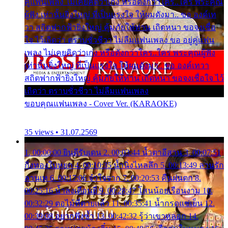
คู่แฟนเพลง ไม่เคยคิดว่าเก่ง หรือดังกว่าใคร..ใคร พระคุณ
ผู้ฟัง เท่านั้นยิ่งใหญ่ ที่เป็นแรงใจ ให้ผมดังมา.. ขอ องค์เท
วา สถิตฟากฟ้ายิ่งใหญ่ คุ้มภัยให้ท่าน เถิดหนา ขอจงเชื่อ
ใจ ไว้เถิดว่า ตราบชั่วชีวา ไม่ลืมแฟนเพลง ขอ อยู่คู่แฟน
เพลง ไม่เคยคิดว่าเก่ง หรือดังกว่าใคร..ใคร พระคุณผู้ฟัง
เท่านั้นยิ่งใหญ่ ที่เป็นแรงใจ ให้ผมดังมา.. ขอ องค์เทวา
สถิตฟากฟ้ายิ่งใหญ่ คุ้มภัยให้ท่าน เถิดหนา ขอจงเชื่อใจ ไว้
เถิดว่า ตราบชั่วชีวา ไม่ลืมแฟนเพลง
ขอบคุณแฟนเพลง - Cover Ver. (KARAOKE)
35 views • 31.07.2569
1. 00:00:00 ยินดีรับเดน 2. 00:03:44 น้ำตาอีสาน 3. 00:07:51
กิ่งทองใบหยก 4. 00:10:35 น้ำนิ่งไหลลึก 5. 00:13:49 ลานรัก
ลานเท 6. 00:17:06 จำใจจาก 7. 00:20:53 คืนฝนตก 8.
00:25:16 น้ำลงเดือนยี่ 9. 00:28:47 โสนน้อยเรือนงาม 10.
00:32:29 ตอไม้ที่ตายแล้ว 11. 00:35:41 น้ำกรดแช่เย็น 12.
00:39:08 อยากฟังซ้ำ 13. 00:42:32 รู้ว่าเขาหลอก 14.