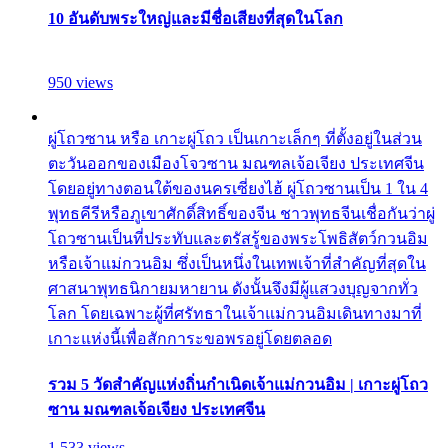
10 อันดับพระใหญ่และมีชื่อเสียงที่สุดในโลก
950 views
ผู่โถวซาน หรือ เกาะผู่โถว เป็นเกาะเล็กๆ ที่ตั้งอยู่ในส่วน
ตะวันออกของเมืองโจวซาน มณฑลเจ้อเจียง ประเทศจีน
โดยอยู่ทางตอนใต้ของนครเซี่ยงไฮ้ ผู่โถวซานเป็น 1 ใน 4
พุทธคีรีหรือภูเขาศักดิ์สิทธิ์ของจีน ชาวพุทธจีนเชื่อกันว่าผู่
โถวซานเป็นที่ประทับและตรัสรู้ของพระโพธิสัตว์กวนอิม
หรือเจ้าแม่กวนอิม ซึ่งเป็นหนึ่งในเทพเจ้าที่สำคัญที่สุดใน
ศาสนาพุทธนิกายมหายาน ดังนั้นจึงมีผู้แสวงบุญจากทั่ว
โลก โดยเฉพาะผู้ที่ศรัทธาในเจ้าแม่กวนอิมเดินทางมาที่
เกาะแห่งนี้เพื่อสักการะขอพรอยู่โดยตลอด
รวม 5 วัดสำคัญแห่งถิ่นกำเนิดเจ้าแม่กวนอิม | เกาะผู่โถว
ซาน มณฑลเจ้อเจียง ประเทศจีน
1,533 views