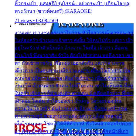
หิ้วกระเป๋า | แสงสุรีย์ รุ่งโรจน์ - แย่งกระเป๋า | เตือนใจ บุญ
พระรักษา (ซาวด์ดนตรี) (KARAOKE)
21 views • 03.08.2569
งานแต่ง เขาแซง แย่งเอาไปก่อน หัวใจอาวรณ์ มาซ่อน อยู่
ในห้องครัว ข้างนอกเจ้าสาว ส่งยิ้ม ให้คนไปทั่ว แต่เรา เฝ้า
อยู่ในครัว ทำตัวเป็นเด็ก ล้างจาน ในเมื่อ เจ้าสาว คือคน
บ้านใกล้ พึ่งพาอาศัย จำใจ ต้องไปช่วยงาน พอถึงเวลา เขา
พา กันเข้าพาขวัญ เพื่อนฝูง เฮฮาดังลั่น แต่เราล้างจาน
เดียวดาย เป็นคนพ่าย บ่มีความหมาย เคียงใจเจ้าบ่าว เป็น
คนพ่าย บ่มีความหมาย เคียงใจเจ้าบ่าว เพื่อนเจ้าสาว ยัง
เป็นบ่ได้ คือคนพ่าย ฮักคน ไม่มีใครสน เขาไม่เห็นคน ที่อยู่
ในครัว เจ้าสาว ก็มัวแต่งตัว สวยเด่น นั่งเคียงเจ้าบ่าว ที่เขา
เฝ้าคอย ใจเต้น หัวใจของเรา ลำเค็ญ ใครจะมองเห็น
ความใน ใจ เศร้า มันร้าวระบม ต้องมาขื่นขม เศร้าตรม
ท่ามความสุขี ช่วยงานเขาแต่ง แต่เรา แล้งมาหลายปี
เมื่อไรหนอจะ โชคดี ได้มีพิธีวิวาห์ หัวใจหล้า คอยไปคอย
มา คือหน้าที่เก่า หัวใจหล้า คอยไปคอยมา คือหน้าที่เก่า