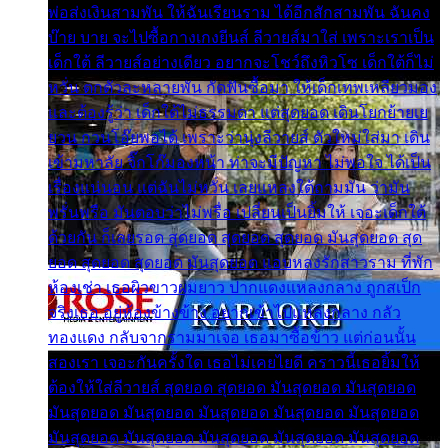
พ่อส่งเงินสามพัน ให้ฉันเรียนราม ได้อีกสักสามพัน ฉันคง
บ๊าย บาย จะไปซื้อกางเกงยีนส์ ลีวายส์มาใส่ เพราะเราเป็น
เด็กใต้ ลีวายส์อย่างเดียว อยากจะโชว์ถึงหิวโซ เด็กใต้ก็ไม่
หวั่น ตกตัวละหลายพัน กัดฟันซื้อมา ให้เด็กเทพเหลียวมอง
และต้องรู้ว่า เด็กใต้ไม่ธรรมดา แต่สุดยอด เดินโยกย้ายเย
ยวน กวนโอ๊ยพอได้ เพราะว่านุ่งลีวายส์ ตัวใหม่ใส่มา เดิน
เข้ามหาลัย จิ๊กโก๊มองหน้า ท่าจะมีปัญหา ไม่พอใจ ได้เป็น
เรื่องแน่นอน แต่ฉันไม่หวั่น เลยแหลงใต้ถามมัน ว่ามัน
พรั่นพรือ มันตอบว่าไม่พรื่อ เปลี่ยนเป็นยิ้มให้ เจอะเด็กใต้
ด้วยกัน ก็เลยรอด สุดยอด สุดยอด สุดยอด มันสุดยอด สุด
ยอด สุดยอด สุดยอด มันสุดยอด แอบหลงรักสาวราม ที่พัก
ห้องเช่า เธอผิวขาวผมยาว ปากแดงแหลงกลาง ถูกสเป็ก
จริงเธอ อยู่ห้องข้างข้าง อยากเข้าไปแหลงกลาง กลัว
ทองแดง กลับจากรามมาเจอ เธอมาซื้อข้าว แต่ก่อนนั้น
สองเรา เจอะกันครั้งใด เธอไม่เคยไยดี คราวนี้เธอยิ้มให้
ต้องให้ใส่ลีวายส์ สุดยอด สุดยอด มันสุดยอด มันสุดยอด
มันสุดยอด มันสุดยอด มันสุดยอด มันสุดยอด มันสุดยอด
มันสุดยอด มันสุดยอด มันสุดยอด มันสุดยอด มันสุดยอด