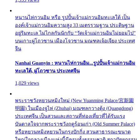
หนานไห่กวนอิม หรือ รูปปั้นเจ้าแม่กวนอิมทะเลใต้ เป็น
องค์เจ้าแม่กวนอิมความสูง 33 เมตรรวมฐาน ประดิษฐาน
อยู่ริมทะเล ไม่ไกลกันนักกับ “วัดเจ้าแม่กวนอิมไม่ยอมไป”
บนเกาะผู่โถวซาน เมืองโจวซาน มณฑลเจ้อเจียง ประเทศ
จีน
Nanhai Guanyin : หนานไห่กวนอิม...รูปปั้นเจ้าแม่กวนอิม
ทะเลใต้, ผู่โถวซาน ประเทศจีน
1,029 views
พระราชวังหยวนหมิงใหม่ (New Yuanming Palace/宮新園
明園) ในเมืองจูไห่ (Zhuhai) มณฑลกวางตุ้ง (Quangdong)
ประเทศจีน เป็นสวนและสถานที่ท่องเที่ยวที่ได้รับแรง
บันดาลใจจากพระราชวังฤดูร้อนเก่า (Old Summer Palace)
หรือหยวนหมิงหยวนในกรุงปักกิ่ง สวนสาธารณะขนาด
ใหญ่ใจกลางเมืองแห่งนี้มีครบทั้งธรรมชาติ สถาปัตยกรรม