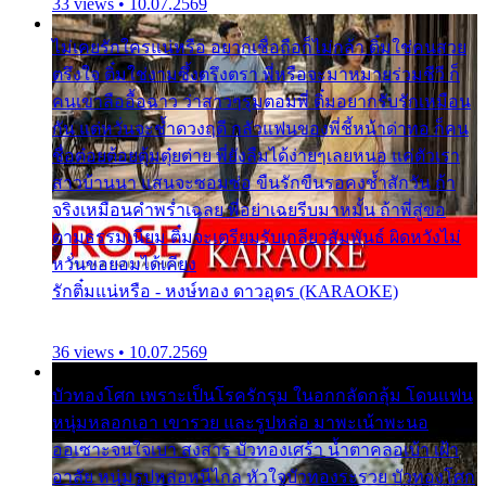
33 views • 10.07.2569
ไม่เคยรักใครแน่หรือ อยากเชื่อถือก็ไม่กล้า ติ๋มใช่คนสวย
ตรึงใจ ติ๋มใช่งามซึ้งตรึงตรา พี่หรือจะมาหมายร่วมชีวี ก็
คนเขาลืออื้อฉาว ว่าสาวๆรุมตอมพี่ ติ๋มอยากรับรักเหมือน
กัน แต่หวั่นจะช้ำดวงฤดี กลัวแฟนของพี่ชี้หน้าด่าทอ ก็คน
ชื่อต๋อยต้อยตุ้มตุ๋ยต่าย พี่ยังลืมได้ง่ายๆเลยหนอ แค่ตัวเรา
สาวบ้านนา แสนจะซอมซ่อ ขืนรักขืนรอคงช้ำสักวัน ถ้า
จริงเหมือนคำพร่ำเฉลย พี่อย่าเฉยรีบมาหมั้น ถ้าพี่สู่ขอ
ตามธรรมเนียม ติ๋มจะเตรียมรับเกลียวสัมพันธ์ ผิดหวังไม่
หวั่นขอยอมได้เคียง
รักติ๋มแน่หรือ - หงษ์ทอง ดาวอุดร (KARAOKE)
36 views • 10.07.2569
บัวทองโศก เพราะเป็นโรครักรุม ในอกกลัดกลุ้ม โดนแฟน
หนุ่มหลอกเอา เขารวย และรูปหล่อ มาพะเน้าพะนอ
ออเซาะจนใจเบา สงสาร บัวทองเศร้า น้ำตาคลอเบ้า เฝ้า
อาลัย หนุ่มรูปหล่อหนีไกล หัวใจบัวทองระรวย บัวทองโศก