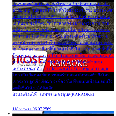
ออเซาะจนใจเบา สงสาร บัวทองเศร้า น้ำตาคลอเบ้า เฝ้า
อาลัย หนุ่มรูปหล่อหนีไกล หัวใจบัวทองระรวย บัวทองโศก
เพราะเป็นโรครักจาง ชีวิตเคว้งคว้าง เมื่อรักห่างร้างไกล
แม่ก็บอก พ่อก็สั่งจะรักใครสักครั้ง อย่าไปหวังความรวย
พลั้งไปใครจะช่วย ซื้อเปลมาไกว ให้ลูกบัวทอง เวรกรรม
ตามสนอง จึงเศร้าหมอง กลีบบัวทองต้องโรย บัวทองไม่
ตระหนัก เพราะไม่รักโคลนตม บัวทองท้องกลม เพราะลืม
ตมน้ำคลอง หลงลิ้น ที่สิ้นสัตย์ เจ้าจึงไม่ระมัด หลงกลิ่นลิ้น
โชย คำหวาน เขาวาดโรย บัวทองกลีบโรย ต้องร้อนรุม บัว
มาบานก่อนตูม ดุจไฟสุมร้อนรุมอุรา บัวทองผ่ายผอม
เพราะตรอมฤทัย ข้าวปลาไม่สนใจ ร้องไห้ลูกเดียว หยุด
โศก เสียเถิดทอง พักความเศร้าหมอง เถิดทองจ๋า ถึงใคร
เขาจะว่า ลูกเจ้าเกิดมา จะชื่อว่าไง พี่ขอเป็นเพื่อนปลอบใจ
จะตั้งชื่อให้ ว่าไอ้บังเอิญ
บัวทองร้องไห้ - เทพพร เพชรอุบล(KARAOKE)
118 views • 06.07.2569