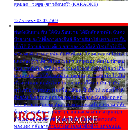
สุดยอด - วงซูซู (ซาวด์ดนตรี) (KARAOKE)
127 views • 03.07.2569
พ่อส่งเงินสามพัน ให้ฉันเรียนราม ได้อีกสักสามพัน ฉันคง
บ๊าย บาย จะไปซื้อกางเกงยีนส์ ลีวายส์มาใส่ เพราะเราเป็น
เด็กใต้ ลีวายส์อย่างเดียว อยากจะโชว์ถึงหิวโซ เด็กใต้ก็ไม่
หวั่น ตกตัวละหลายพัน กัดฟันซื้อมา ให้เด็กเทพเหลียวมอง
และต้องรู้ว่า เด็กใต้ไม่ธรรมดา แต่สุดยอด เดินโยกย้ายเย
ยวน กวนโอ๊ยพอได้ เพราะว่านุ่งลีวายส์ ตัวใหม่ใส่มา เดิน
เข้ามหาลัย จิ๊กโก๊มองหน้า ท่าจะมีปัญหา ไม่พอใจ ได้เป็น
เรื่องแน่นอน แต่ฉันไม่หวั่น เลยแหลงใต้ถามมัน ว่ามัน
พรั่นพรือ มันตอบว่าไม่พรื่อ เปลี่ยนเป็นยิ้มให้ เจอะเด็กใต้
ด้วยกัน ก็เลยรอด สุดยอด สุดยอด สุดยอด มันสุดยอด สุด
ยอด สุดยอด สุดยอด มันสุดยอด แอบหลงรักสาวราม ที่พัก
ห้องเช่า เธอผิวขาวผมยาว ปากแดงแหลงกลาง ถูกสเป็ก
จริงเธอ อยู่ห้องข้างข้าง อยากเข้าไปแหลงกลาง กลัว
ทองแดง กลับจากรามมาเจอ เธอมาซื้อข้าว แต่ก่อนนั้น