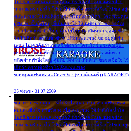
ไมตรี จากแฟนเพลง ทุกทุกที่ ปราณีหลั่งไหล ผมขอฝาก
นาม ยอดรักเอาไว้ โปรดเป็นแรงใจ อย่างนี้เรื่อยไป ขอ อยู่
คู่แฟนเพลง ไม่เคยคิดว่าเก่ง หรือดังกว่าใคร..ใคร พระคุณ
ผู้ฟัง เท่านั้นยิ่งใหญ่ ที่เป็นแรงใจ ให้ผมดังมา.. ขอ องค์เท
วา สถิตฟากฟ้ายิ่งใหญ่ คุ้มภัยให้ท่าน เถิดหนา ขอจงเชื่อ
ใจ ไว้เถิดว่า ตราบชั่วชีวา ไม่ลืมแฟนเพลง ขอ อยู่คู่แฟน
เพลง ไม่เคยคิดว่าเก่ง หรือดังกว่าใคร..ใคร พระคุณผู้ฟัง
เท่านั้นยิ่งใหญ่ ที่เป็นแรงใจ ให้ผมดังมา.. ขอ องค์เทวา
สถิตฟากฟ้ายิ่งใหญ่ คุ้มภัยให้ท่าน เถิดหนา ขอจงเชื่อใจ ไว้
เถิดว่า ตราบชั่วชีวา ไม่ลืมแฟนเพลง
ขอบคุณแฟนเพลง - Cover Ver. (ซาวด์ดนตรี) (KARAOKE)
35 views • 31.07.2569
ขอ กราบ ขอบคุณ.... ที่ได้รับไออุ่น การุณ จากแฟน เพลง
ผมแสนชื่นใจ หายวังเวง เมื่อแฟนเพลง ให้กำลังใจ น้ำใจ
ไมตรี จากแฟนเพลง ทุกทุกที่ ปราณีหลั่งไหล ผมขอฝาก
นาม ยอดรักเอาไว้ โปรดเป็นแรงใจ อย่างนี้เรื่อยไป ขอ อยู่