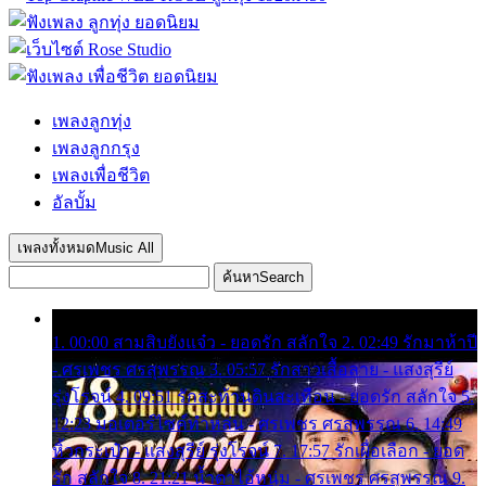
เพลงลูกทุ่ง
เพลงลูกกรุง
เพลงเพื่อชีวิต
อัลบั้ม
เพลงทั้งหมด
Music All
ค้นหา
Search
1. 00:00 สามสิบยังแจ๋ว - ยอดรัก สลักใจ 2. 02:49 รักมาห้าปี
- ศรเพชร ศรสุพรรณ 3. 05:57 รักสาวเสื้อลาย - แสงสุรีย์
รุ่งโรจน์ 4. 09:51 รักสะท้านดินสะเทือน - ยอดรัก สลักใจ 5.
12:23 มอเตอร์ไซค์ทำหล่น - ศรเพชร ศรสุพรรณ 6. 14:49
หิ้วกระเป๋า - แสงสุรีย์ รุ่งโรจน์ 7. 17:57 รักเผื่อเลือก - ยอด
รัก สลักใจ 8. 21:21 น้ำตาไอ้หนุ่ม - ศรเพชร ศรสุพรรณ 9.