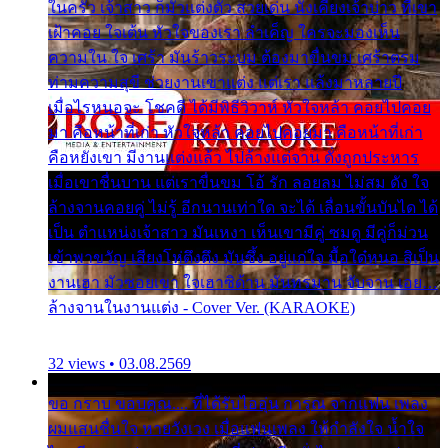
ในครัว เจ้าสาว ก็มัวแต่งตัว สวยเด่น นั่งเคียงเจ้าบ่าว ที่เขา
เฝ้าคอย ใจเต้น หัวใจของเรา ลำเค็ญ ใครจะมองเห็น
ความใน ใจ เศร้า มันร้าวระบม ต้องมาขื่นขม เศร้าตรม
ท่ามความสุขี ช่วยงานเขาแต่ง แต่เรา แล้งมาหลายปี
เมื่อไรหนอจะ โชคดี ได้มีพิธีวิวาห์ หัวใจหล้า คอยไปคอย
มา คือหน้าที่เก่า หัวใจหล้า คอยไปคอยมา คือหน้าที่เก่า
คือหยังเขา มีงานแต่งแล้ว ไปล้างแต่จาน ดั่งถูกประหาร
เมื่อเขาชื่นบาน แต่เราขื่นขม โอ้ รัก ลอยลม ไม่สม ดัง ใจ
ล้างจานคอยคู่ ไม่รู้ อีกนานเท่าใด จะได้ เลื่อนขั้นบันได ได้
เป็น ตำแหน่งเจ้าสาว มันเหงา เห็นเขามีคู่ ซมดู มีคู่ก็ม่วน
เข้าพาขวัญ เสียงโห่ตึงตึง มันซึ้ง อยู่แก่ใจ มื้อใด๋หนอ สิเป็น
งานเฮา มัวซอยเขา ใจเฮาซิด้าน มันทรมาน จับจาน เอย…
ล้างจานในงานแต่ง - Cover Ver. (KARAOKE)
32 views • 03.08.2569
ขอ กราบ ขอบคุณ.... ที่ได้รับไออุ่น การุณ จากแฟน เพลง
ผมแสนชื่นใจ หายวังเวง เมื่อแฟนเพลง ให้กำลังใจ น้ำใจ