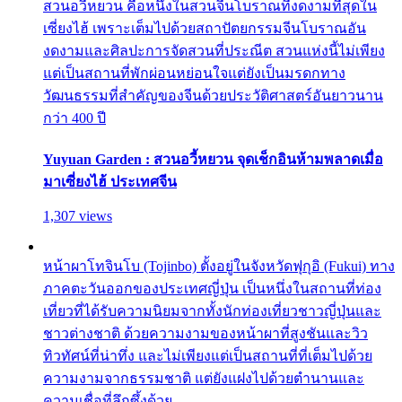
สวนอวี้หยวน คือหนึ่งในสวนจีนโบราณที่งดงามที่สุดใน
เซี่ยงไฮ้ เพราะเต็มไปด้วยสถาปัตยกรรมจีนโบราณอัน
งดงามและศิลปะการจัดสวนที่ประณีต สวนแห่งนี้ไม่เพียง
แต่เป็นสถานที่พักผ่อนหย่อนใจแต่ยังเป็นมรดกทาง
วัฒนธรรมที่สำคัญของจีนด้วยประวัติศาสตร์อันยาวนาน
กว่า 400 ปี
Yuyuan Garden : สวนอวี้หยวน จุดเช็กอินห้ามพลาดเมื่อ
มาเซี่ยงไฮ้ ประเทศจีน
1,307 views
หน้าผาโทจินโบ (Tojinbo) ตั้งอยู่ในจังหวัดฟุกุอิ (Fukui) ทาง
ภาคตะวันออกของประเทศญี่ปุ่น เป็นหนึ่งในสถานที่ท่อง
เที่ยวที่ได้รับความนิยมจากทั้งนักท่องเที่ยวชาวญี่ปุ่นและ
ชาวต่างชาติ ด้วยความงามของหน้าผาที่สูงชันและวิว
ทิวทัศน์ที่น่าทึ่ง และไม่เพียงแต่เป็นสถานที่ที่เต็มไปด้วย
ความงามจากธรรมชาติ แต่ยังแฝงไปด้วยตำนานและ
ความเชื่อที่ลึกซึ้งด้วย