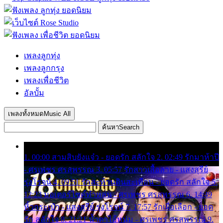
เพลงลูกทุ่ง
เพลงลูกกรุง
เพลงเพื่อชีวิต
อัลบั้ม
เพลงทั้งหมด
Music All
ค้นหา
Search
1. 00:00 สามสิบยังแจ๋ว - ยอดรัก สลักใจ 2. 02:49 รักมาห้าปี
- ศรเพชร ศรสุพรรณ 3. 05:57 รักสาวเสื้อลาย - แสงสุรีย์
รุ่งโรจน์ 4. 09:51 รักสะท้านดินสะเทือน - ยอดรัก สลักใจ 5.
12:23 มอเตอร์ไซค์ทำหล่น - ศรเพชร ศรสุพรรณ 6. 14:49
หิ้วกระเป๋า - แสงสุรีย์ รุ่งโรจน์ 7. 17:57 รักเผื่อเลือก - ยอด
รัก สลักใจ 8. 21:21 น้ำตาไอ้หนุ่ม - ศรเพชร ศรสุพรรณ 9.