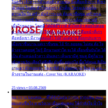
ในครัว เจ้าสาว ก็มัวแต่งตัว สวยเด่น นั่งเคียงเจ้าบ่าว ที่เขา
เฝ้าคอย ใจเต้น หัวใจของเรา ลำเค็ญ ใครจะมองเห็น
ความใน ใจ เศร้า มันร้าวระบม ต้องมาขื่นขม เศร้าตรม
ท่ามความสุขี ช่วยงานเขาแต่ง แต่เรา แล้งมาหลายปี
เมื่อไรหนอจะ โชคดี ได้มีพิธีวิวาห์ หัวใจหล้า คอยไปคอย
มา คือหน้าที่เก่า หัวใจหล้า คอยไปคอยมา คือหน้าที่เก่า
คือหยังเขา มีงานแต่งแล้ว ไปล้างแต่จาน ดั่งถูกประหาร
เมื่อเขาชื่นบาน แต่เราขื่นขม โอ้ รัก ลอยลม ไม่สม ดัง ใจ
ล้างจานคอยคู่ ไม่รู้ อีกนานเท่าใด จะได้ เลื่อนขั้นบันได ได้
เป็น ตำแหน่งเจ้าสาว มันเหงา เห็นเขามีคู่ ซมดู มีคู่ก็ม่วน
เข้าพาขวัญ เสียงโห่ตึงตึง มันซึ้ง อยู่แก่ใจ มื้อใด๋หนอ สิเป็น
งานเฮา มัวซอยเขา ใจเฮาซิด้าน มันทรมาน จับจาน เอย…
ล้างจานในงานแต่ง - Cover Ver. (KARAOKE)
25 views • 03.08.2569
ขอ กราบ ขอบคุณ.... ที่ได้รับไออุ่น การุณ จากแฟน เพลง
ผมแสนชื่นใจ หายวังเวง เมื่อแฟนเพลง ให้กำลังใจ น้ำใจ