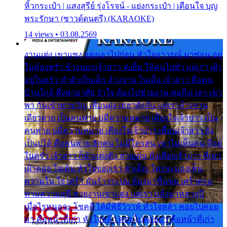
หิ้วกระเป๋า | แสงสุรีย์ รุ่งโรจน์ - แย่งกระเป๋า | เตือนใจ บุญ
พระรักษา (ซาวด์ดนตรี) (KARAOKE)
14 views • 03.08.2569
งานแต่ง เขาแซง แย่งเอาไปก่อน หัวใจอาวรณ์ มาซ่อน อยู่
ในห้องครัว ข้างนอกเจ้าสาว ส่งยิ้ม ให้คนไปทั่ว แต่เรา เฝ้า
อยู่ในครัว ทำตัวเป็นเด็ก ล้างจาน ในเมื่อ เจ้าสาว คือคน
บ้านใกล้ พึ่งพาอาศัย จำใจ ต้องไปช่วยงาน พอถึงเวลา เขา
พา กันเข้าพาขวัญ เพื่อนฝูง เฮฮาดังลั่น แต่เราล้างจาน
เดียวดาย เป็นคนพ่าย บ่มีความหมาย เคียงใจเจ้าบ่าว เป็น
คนพ่าย บ่มีความหมาย เคียงใจเจ้าบ่าว เพื่อนเจ้าสาว ยัง
เป็นบ่ได้ คือคนพ่าย ฮักคน ไม่มีใครสน เขาไม่เห็นคน ที่อยู่
ในครัว เจ้าสาว ก็มัวแต่งตัว สวยเด่น นั่งเคียงเจ้าบ่าว ที่เขา
เฝ้าคอย ใจเต้น หัวใจของเรา ลำเค็ญ ใครจะมองเห็น
ความใน ใจ เศร้า มันร้าวระบม ต้องมาขื่นขม เศร้าตรม
ท่ามความสุขี ช่วยงานเขาแต่ง แต่เรา แล้งมาหลายปี
เมื่อไรหนอจะ โชคดี ได้มีพิธีวิวาห์ หัวใจหล้า คอยไปคอย
มา คือหน้าที่เก่า หัวใจหล้า คอยไปคอยมา คือหน้าที่เก่า