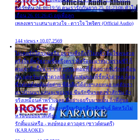
ขอรักคืน 24. 01:19:56 คนเรารักกันยาก 25. 01:23:06 หัวใจ
เถื่อน 26. 01:26:45 อยู่เพื่อลูก
เพลงเพราะเสนาะดวงใจ - ดาวใจ ไพจิตร (Official Audio)
144 views • 10.07.2569
ไม่เคยรักใครแน่หรือ อยากเชื่อถือก็ไม่กล้า ติ๋มใช่คนสวย
ตรึงใจ ติ๋มใช่งามซึ้งตรึงตรา พี่หรือจะมาหมายร่วมชีวี ก็
คนเขาลืออื้อฉาว ว่าสาวๆรุมตอมพี่ ติ๋มอยากรับรักเหมือน
กัน แต่หวั่นจะช้ำดวงฤดี กลัวแฟนของพี่ชี้หน้าด่าทอ ก็คน
ชื่อต๋อยต้อยตุ้มตุ๋ยต่าย พี่ยังลืมได้ง่ายๆเลยหนอ แค่ตัวเรา
สาวบ้านนา แสนจะซอมซ่อ ขืนรักขืนรอคงช้ำสักวัน ถ้า
จริงเหมือนคำพร่ำเฉลย พี่อย่าเฉยรีบมาหมั้น ถ้าพี่สู่ขอ
ตามธรรมเนียม ติ๋มจะเตรียมรับเกลียวสัมพันธ์ ผิดหวังไม่
หวั่นขอยอมได้เคียง
รักติ๋มแน่หรือ - หงษ์ทอง ดาวอุดร (ซาวด์ดนตรี)
(KARAOKE)