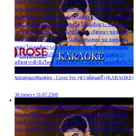
ไมตรี จากแฟนเพลง ทุกทุกที่ ปราณีหลั่งไหล ผมขอฝาก
นาม ยอดรักเอาไว้ โปรดเป็นแรงใจ อย่างนี้เรื่อยไป ขอ อยู่
คู่แฟนเพลง ไม่เคยคิดว่าเก่ง หรือดังกว่าใคร..ใคร พระคุณ
ผู้ฟัง เท่านั้นยิ่งใหญ่ ที่เป็นแรงใจ ให้ผมดังมา.. ขอ องค์เท
วา สถิตฟากฟ้ายิ่งใหญ่ คุ้มภัยให้ท่าน เถิดหนา ขอจงเชื่อ
ใจ ไว้เถิดว่า ตราบชั่วชีวา ไม่ลืมแฟนเพลง ขอ อยู่คู่แฟน
เพลง ไม่เคยคิดว่าเก่ง หรือดังกว่าใคร..ใคร พระคุณผู้ฟัง
เท่านั้นยิ่งใหญ่ ที่เป็นแรงใจ ให้ผมดังมา.. ขอ องค์เทวา
สถิตฟากฟ้ายิ่งใหญ่ คุ้มภัยให้ท่าน เถิดหนา ขอจงเชื่อใจ ไว้
เถิดว่า ตราบชั่วชีวา ไม่ลืมแฟนเพลง
ขอบคุณแฟนเพลง - Cover Ver. (ซาวด์ดนตรี) (KARAOKE)
30 views • 31.07.2569
ขอ กราบ ขอบคุณ.... ที่ได้รับไออุ่น การุณ จากแฟน เพลง
ผมแสนชื่นใจ หายวังเวง เมื่อแฟนเพลง ให้กำลังใจ น้ำใจ
ไมตรี จากแฟนเพลง ทุกทุกที่ ปราณีหลั่งไหล ผมขอฝาก
นาม ยอดรักเอาไว้ โปรดเป็นแรงใจ อย่างนี้เรื่อยไป ขอ อยู่