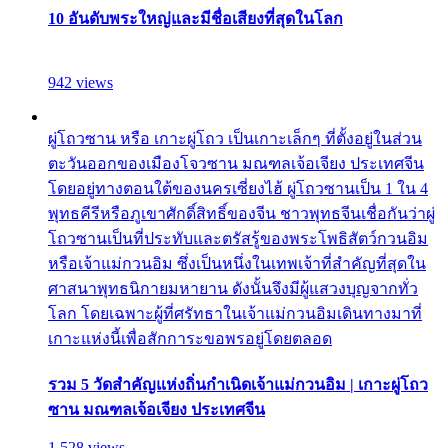
10 อันดับพระใหญ่และมีชื่อเสียงที่สุดในโลก
942 views
ผู่โถวซาน หรือ เกาะผู่โถว เป็นเกาะเล็กๆ ที่ตั้งอยู่ในส่วน
ตะวันออกของเมืองโจวซาน มณฑลเจ้อเจียง ประเทศจีน
โดยอยู่ทางตอนใต้ของนครเซี่ยงไฮ้ ผู่โถวซานเป็น 1 ใน 4
พุทธคีรีหรือภูเขาศักดิ์สิทธิ์ของจีน ชาวพุทธจีนเชื่อกันว่าผู่
โถวซานเป็นที่ประทับและตรัสรู้ของพระโพธิสัตว์กวนอิม
หรือเจ้าแม่กวนอิม ซึ่งเป็นหนึ่งในเทพเจ้าที่สำคัญที่สุดใน
ศาสนาพุทธนิกายมหายาน ดังนั้นจึงมีผู้แสวงบุญจากทั่ว
โลก โดยเฉพาะผู้ที่ศรัทธาในเจ้าแม่กวนอิมเดินทางมาที่
เกาะแห่งนี้เพื่อสักการะขอพรอยู่โดยตลอด
รวม 5 วัดสำคัญแห่งถิ่นกำเนิดเจ้าแม่กวนอิม | เกาะผู่โถว
ซาน มณฑลเจ้อเจียง ประเทศจีน
1,528 views