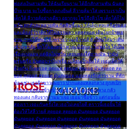
พ่อส่งเงินสามพัน ให้ฉันเรียนราม ได้อีกสักสามพัน ฉันคง
บ๊าย บาย จะไปซื้อกางเกงยีนส์ ลีวายส์มาใส่ เพราะเราเป็น
เด็กใต้ ลีวายส์อย่างเดียว อยากจะโชว์ถึงหิวโซ เด็กใต้ก็ไม่
หวั่น ตกตัวละหลายพัน กัดฟันซื้อมา ให้เด็กเทพเหลียวมอง
และต้องรู้ว่า เด็กใต้ไม่ธรรมดา แต่สุดยอด เดินโยกย้ายเย
ยวน กวนโอ๊ยพอได้ เพราะว่านุ่งลีวายส์ ตัวใหม่ใส่มา เดิน
เข้ามหาลัย จิ๊กโก๊มองหน้า ท่าจะมีปัญหา ไม่พอใจ ได้เป็น
เรื่องแน่นอน แต่ฉันไม่หวั่น เลยแหลงใต้ถามมัน ว่ามัน
พรั่นพรือ มันตอบว่าไม่พรื่อ เปลี่ยนเป็นยิ้มให้ เจอะเด็กใต้
ด้วยกัน ก็เลยรอด สุดยอด สุดยอด สุดยอด มันสุดยอด สุด
ยอด สุดยอด สุดยอด มันสุดยอด แอบหลงรักสาวราม ที่พัก
ห้องเช่า เธอผิวขาวผมยาว ปากแดงแหลงกลาง ถูกสเป็ก
จริงเธอ อยู่ห้องข้างข้าง อยากเข้าไปแหลงกลาง กลัว
ทองแดง กลับจากรามมาเจอ เธอมาซื้อข้าว แต่ก่อนนั้น
สองเรา เจอะกันครั้งใด เธอไม่เคยไยดี คราวนี้เธอยิ้มให้
ต้องให้ใส่ลีวายส์ สุดยอด สุดยอด มันสุดยอด มันสุดยอด
มันสุดยอด มันสุดยอด มันสุดยอด มันสุดยอด มันสุดยอด
มันสุดยอด มันสุดยอด มันสุดยอด มันสุดยอด มันสุดยอด