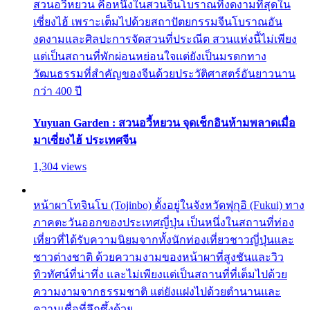
สวนอวี้หยวน คือหนึ่งในสวนจีนโบราณที่งดงามที่สุดใน
เซี่ยงไฮ้ เพราะเต็มไปด้วยสถาปัตยกรรมจีนโบราณอัน
งดงามและศิลปะการจัดสวนที่ประณีต สวนแห่งนี้ไม่เพียง
แต่เป็นสถานที่พักผ่อนหย่อนใจแต่ยังเป็นมรดกทาง
วัฒนธรรมที่สำคัญของจีนด้วยประวัติศาสตร์อันยาวนาน
กว่า 400 ปี
Yuyuan Garden : สวนอวี้หยวน จุดเช็กอินห้ามพลาดเมื่อ
มาเซี่ยงไฮ้ ประเทศจีน
1,304 views
หน้าผาโทจินโบ (Tojinbo) ตั้งอยู่ในจังหวัดฟุกุอิ (Fukui) ทาง
ภาคตะวันออกของประเทศญี่ปุ่น เป็นหนึ่งในสถานที่ท่อง
เที่ยวที่ได้รับความนิยมจากทั้งนักท่องเที่ยวชาวญี่ปุ่นและ
ชาวต่างชาติ ด้วยความงามของหน้าผาที่สูงชันและวิว
ทิวทัศน์ที่น่าทึ่ง และไม่เพียงแต่เป็นสถานที่ที่เต็มไปด้วย
ความงามจากธรรมชาติ แต่ยังแฝงไปด้วยตำนานและ
ความเชื่อที่ลึกซึ้งด้วย