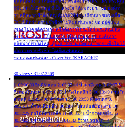
คู่แฟนเพลง ไม่เคยคิดว่าเก่ง หรือดังกว่าใคร..ใคร พระคุณ
ผู้ฟัง เท่านั้นยิ่งใหญ่ ที่เป็นแรงใจ ให้ผมดังมา.. ขอ องค์เท
วา สถิตฟากฟ้ายิ่งใหญ่ คุ้มภัยให้ท่าน เถิดหนา ขอจงเชื่อ
ใจ ไว้เถิดว่า ตราบชั่วชีวา ไม่ลืมแฟนเพลง ขอ อยู่คู่แฟน
เพลง ไม่เคยคิดว่าเก่ง หรือดังกว่าใคร..ใคร พระคุณผู้ฟัง
เท่านั้นยิ่งใหญ่ ที่เป็นแรงใจ ให้ผมดังมา.. ขอ องค์เทวา
สถิตฟากฟ้ายิ่งใหญ่ คุ้มภัยให้ท่าน เถิดหนา ขอจงเชื่อใจ ไว้
เถิดว่า ตราบชั่วชีวา ไม่ลืมแฟนเพลง
ขอบคุณแฟนเพลง - Cover Ver. (KARAOKE)
30 views • 31.07.2569
1. 00:00:00 ยินดีรับเดน 2. 00:03:44 น้ำตาอีสาน 3. 00:07:51
กิ่งทองใบหยก 4. 00:10:35 น้ำนิ่งไหลลึก 5. 00:13:49 ลานรัก
ลานเท 6. 00:17:06 จำใจจาก 7. 00:20:53 คืนฝนตก 8.
00:25:16 น้ำลงเดือนยี่ 9. 00:28:47 โสนน้อยเรือนงาม 10.
00:32:29 ตอไม้ที่ตายแล้ว 11. 00:35:41 น้ำกรดแช่เย็น 12.
00:39:08 อยากฟังซ้ำ 13. 00:42:32 รู้ว่าเขาหลอก 14.