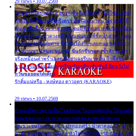
29 views • 10.07.2569
ไม่เคยรักใครแน่หรือ อยากเชื่อถือก็ไม่กล้า ติ๋มใช่คนสวย
ตรึงใจ ติ๋มใช่งามซึ้งตรึงตรา พี่หรือจะมาหมายร่วมชีวี ก็
คนเขาลืออื้อฉาว ว่าสาวๆรุมตอมพี่ ติ๋มอยากรับรักเหมือน
กัน แต่หวั่นจะช้ำดวงฤดี กลัวแฟนของพี่ชี้หน้าด่าทอ ก็คน
ชื่อต๋อยต้อยตุ้มตุ๋ยต่าย พี่ยังลืมได้ง่ายๆเลยหนอ แค่ตัวเรา
สาวบ้านนา แสนจะซอมซ่อ ขืนรักขืนรอคงช้ำสักวัน ถ้า
จริงเหมือนคำพร่ำเฉลย พี่อย่าเฉยรีบมาหมั้น ถ้าพี่สู่ขอ
ตามธรรมเนียม ติ๋มจะเตรียมรับเกลียวสัมพันธ์ ผิดหวังไม่
หวั่นขอยอมได้เคียง
รักติ๋มแน่หรือ - หงษ์ทอง ดาวอุดร (KARAOKE)
29 views • 10.07.2569
บัวทองโศก เพราะเป็นโรครักรุม ในอกกลัดกลุ้ม โดนแฟน
หนุ่มหลอกเอา เขารวย และรูปหล่อ มาพะเน้าพะนอ
ออเซาะจนใจเบา สงสาร บัวทองเศร้า น้ำตาคลอเบ้า เฝ้า
อาลัย หนุ่มรูปหล่อหนีไกล หัวใจบัวทองระรวย บัวทองโศก