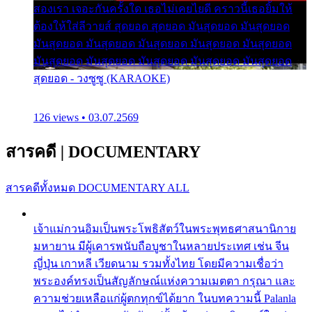
สองเรา เจอะกันครั้งใด เธอไม่เคยไยดี คราวนี้เธอยิ้มให้
ต้องให้ใส่ลีวายส์ สุดยอด สุดยอด มันสุดยอด มันสุดยอด
มันสุดยอด มันสุดยอด มันสุดยอด มันสุดยอด มันสุดยอด
มันสุดยอด มันสุดยอด มันสุดยอด มันสุดยอด มันสุดยอด
สุดยอด - วงซูซู (KARAOKE)
126 views • 03.07.2569
สารคดี
|
DOCUMENTARY
สารคดีทั้งหมด
DOCUMENTARY ALL
เจ้าแม่กวนอิมเป็นพระโพธิสัตว์ในพระพุทธศาสนานิกาย
มหายาน มีผู้เคารพนับถือบูชาในหลายประเทศ เช่น จีน
ญี่ปุ่น เกาหลี เวียดนาม รวมทั้งไทย โดยมีความเชื่อว่า
พระองค์ทรงเป็นสัญลักษณ์แห่งความเมตตา กรุณา และ
ความช่วยเหลือแก่ผู้ตกทุกข์ได้ยาก ในบทความนี้ Palanla