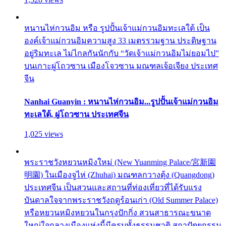
หนานไห่กวนอิม หรือ รูปปั้นเจ้าแม่กวนอิมทะเลใต้ เป็น
องค์เจ้าแม่กวนอิมความสูง 33 เมตรรวมฐาน ประดิษฐาน
อยู่ริมทะเล ไม่ไกลกันนักกับ “วัดเจ้าแม่กวนอิมไม่ยอมไป”
บนเกาะผู่โถวซาน เมืองโจวซาน มณฑลเจ้อเจียง ประเทศ
จีน
Nanhai Guanyin : หนานไห่กวนอิม...รูปปั้นเจ้าแม่กวนอิม
ทะเลใต้, ผู่โถวซาน ประเทศจีน
1,025 views
พระราชวังหยวนหมิงใหม่ (New Yuanming Palace/宮新園
明園) ในเมืองจูไห่ (Zhuhai) มณฑลกวางตุ้ง (Quangdong)
ประเทศจีน เป็นสวนและสถานที่ท่องเที่ยวที่ได้รับแรง
บันดาลใจจากพระราชวังฤดูร้อนเก่า (Old Summer Palace)
หรือหยวนหมิงหยวนในกรุงปักกิ่ง สวนสาธารณะขนาด
ใหญ่ใจกลางเมืองแห่งนี้มีครบทั้งธรรมชาติ สถาปัตยกรรม