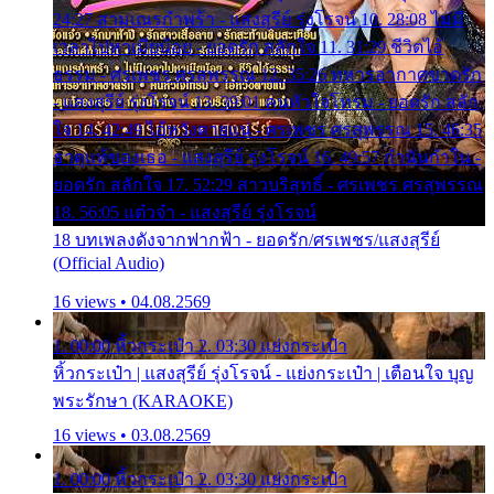
24:27 สามเณรกำพร้า - แสงสุรีย์ รุ่งโรจน์ 10. 28:08 ไม่มี
เวลาไปหาเมียน้อย - ยอดรัก สลักใจ 11. 31:29 ชีวิตไอ้
ธรรม - ศรเพชร ศรสุพรรณ 12. 35:26 ทหารอากาศขาดรัก
- แสงสุรีย์ รุ่งโรจน์ 13. 39:01 คนหัวใจโทรม - ยอดรัก สลัก
ใจ 14. 42:49 ไอ้หวังตายแน่ - ศรเพชร ศรสุพรรณ 15. 46:35
ธาตุแท้ของเธอ - แสงสุรีย์ รุ่งโรจน์ 16. 49:57 กำนันกำใน -
ยอดรัก สลักใจ 17. 52:29 สาวบริสุทธิ์ - ศรเพชร ศรสุพรรณ
18. 56:05 แต๋วจ๋า - แสงสุรีย์ รุ่งโรจน์
18 บทเพลงดังจากฟากฟ้า - ยอดรัก/ศรเพชร/แสงสุรีย์
(Official Audio)
16 views • 04.08.2569
1. 00:00 หิ้วกระเป๋า 2. 03:30 แย่งกระเป๋า
หิ้วกระเป๋า | แสงสุรีย์ รุ่งโรจน์ - แย่งกระเป๋า | เตือนใจ บุญ
พระรักษา (KARAOKE)
16 views • 03.08.2569
1. 00:00 หิ้วกระเป๋า 2. 03:30 แย่งกระเป๋า