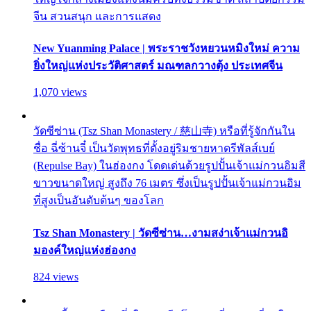
จีน สวนสนุก และการแสดง
New Yuanming Palace | พระราชวังหยวนหมิงใหม่ ความ
ยิ่งใหญ่แห่งประวัติศาสตร์ มณฑลกวางตุ้ง ประเทศจีน
1,070 views
วัดซีซ่าน (Tsz Shan Monastery / 慈山寺) หรือที่รู้จักกันใน
ชื่อ ฉี่ซ้านจี๋ เป็นวัดพุทธที่ตั้งอยู่ริมชายหาดรีพัลส์เบย์
(Repulse Bay) ในฮ่องกง โดดเด่นด้วยรูปปั้นเจ้าแม่กวนอิมสี
ขาวขนาดใหญ่ สูงถึง 76 เมตร ซึ่งเป็นรูปปั้นเจ้าแม่กวนอิม
ที่สูงเป็นอันดับต้นๆ ของโลก
Tsz Shan Monastery | วัดซีซ่าน…งามสง่าเจ้าแม่กวนอิ
มองค์ใหญ่แห่งฮ่องกง
824 views