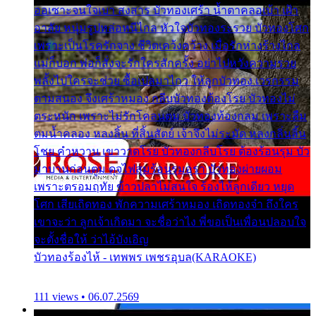
ออเซาะจนใจเบา สงสาร บัวทองเศร้า น้ำตาคลอเบ้า เฝ้า
อาลัย หนุ่มรูปหล่อหนีไกล หัวใจบัวทองระรวย บัวทองโศก
เพราะเป็นโรครักจาง ชีวิตเคว้งคว้าง เมื่อรักห่างร้างไกล
แม่ก็บอก พ่อก็สั่งจะรักใครสักครั้ง อย่าไปหวังความรวย
พลั้งไปใครจะช่วย ซื้อเปลมาไกว ให้ลูกบัวทอง เวรกรรม
ตามสนอง จึงเศร้าหมอง กลีบบัวทองต้องโรย บัวทองไม่
ตระหนัก เพราะไม่รักโคลนตม บัวทองท้องกลม เพราะลืม
ตมน้ำคลอง หลงลิ้น ที่สิ้นสัตย์ เจ้าจึงไม่ระมัด หลงกลิ่นลิ้น
โชย คำหวาน เขาวาดโรย บัวทองกลีบโรย ต้องร้อนรุม บัว
มาบานก่อนตูม ดุจไฟสุมร้อนรุมอุรา บัวทองผ่ายผอม
เพราะตรอมฤทัย ข้าวปลาไม่สนใจ ร้องไห้ลูกเดียว หยุด
โศก เสียเถิดทอง พักความเศร้าหมอง เถิดทองจ๋า ถึงใคร
เขาจะว่า ลูกเจ้าเกิดมา จะชื่อว่าไง พี่ขอเป็นเพื่อนปลอบใจ
จะตั้งชื่อให้ ว่าไอ้บังเอิญ
บัวทองร้องไห้ - เทพพร เพชรอุบล(KARAOKE)
111 views • 06.07.2569