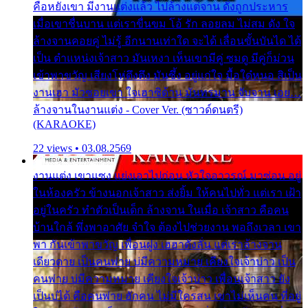
คือหยังเขา มีงานแต่งแล้ว ไปล้างแต่จาน ดั่งถูกประหาร
เมื่อเขาชื่นบาน แต่เราขื่นขม โอ้ รัก ลอยลม ไม่สม ดัง ใจ
ล้างจานคอยคู่ ไม่รู้ อีกนานเท่าใด จะได้ เลื่อนขั้นบันได ได้
เป็น ตำแหน่งเจ้าสาว มันเหงา เห็นเขามีคู่ ซมดู มีคู่ก็ม่วน
เข้าพาขวัญ เสียงโห่ตึงตึง มันซึ้ง อยู่แก่ใจ มื้อใด๋หนอ สิเป็น
งานเฮา มัวซอยเขา ใจเฮาซิด้าน มันทรมาน จับจาน เอย…
ล้างจานในงานแต่ง - Cover Ver. (ซาวด์ดนตรี)
(KARAOKE)
22 views • 03.08.2569
งานแต่ง เขาแซง แย่งเอาไปก่อน หัวใจอาวรณ์ มาซ่อน อยู่
ในห้องครัว ข้างนอกเจ้าสาว ส่งยิ้ม ให้คนไปทั่ว แต่เรา เฝ้า
อยู่ในครัว ทำตัวเป็นเด็ก ล้างจาน ในเมื่อ เจ้าสาว คือคน
บ้านใกล้ พึ่งพาอาศัย จำใจ ต้องไปช่วยงาน พอถึงเวลา เขา
พา กันเข้าพาขวัญ เพื่อนฝูง เฮฮาดังลั่น แต่เราล้างจาน
เดียวดาย เป็นคนพ่าย บ่มีความหมาย เคียงใจเจ้าบ่าว เป็น
คนพ่าย บ่มีความหมาย เคียงใจเจ้าบ่าว เพื่อนเจ้าสาว ยัง
เป็นบ่ได้ คือคนพ่าย ฮักคน ไม่มีใครสน เขาไม่เห็นคน ที่อยู่