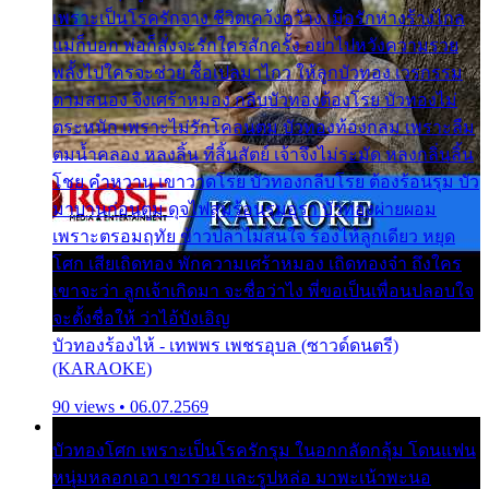
เพราะเป็นโรครักจาง ชีวิตเคว้งคว้าง เมื่อรักห่างร้างไกล
แม่ก็บอก พ่อก็สั่งจะรักใครสักครั้ง อย่าไปหวังความรวย
พลั้งไปใครจะช่วย ซื้อเปลมาไกว ให้ลูกบัวทอง เวรกรรม
ตามสนอง จึงเศร้าหมอง กลีบบัวทองต้องโรย บัวทองไม่
ตระหนัก เพราะไม่รักโคลนตม บัวทองท้องกลม เพราะลืม
ตมน้ำคลอง หลงลิ้น ที่สิ้นสัตย์ เจ้าจึงไม่ระมัด หลงกลิ่นลิ้น
โชย คำหวาน เขาวาดโรย บัวทองกลีบโรย ต้องร้อนรุม บัว
มาบานก่อนตูม ดุจไฟสุมร้อนรุมอุรา บัวทองผ่ายผอม
เพราะตรอมฤทัย ข้าวปลาไม่สนใจ ร้องไห้ลูกเดียว หยุด
โศก เสียเถิดทอง พักความเศร้าหมอง เถิดทองจ๋า ถึงใคร
เขาจะว่า ลูกเจ้าเกิดมา จะชื่อว่าไง พี่ขอเป็นเพื่อนปลอบใจ
จะตั้งชื่อให้ ว่าไอ้บังเอิญ
บัวทองร้องไห้ - เทพพร เพชรอุบล (ซาวด์ดนตรี)
(KARAOKE)
90 views • 06.07.2569
บัวทองโศก เพราะเป็นโรครักรุม ในอกกลัดกลุ้ม โดนแฟน
หนุ่มหลอกเอา เขารวย และรูปหล่อ มาพะเน้าพะนอ