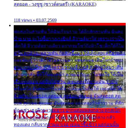
สุดยอด - วงซูซู (ซาวด์ดนตรี) (KARAOKE)
118 views • 03.07.2569
พ่อส่งเงินสามพัน ให้ฉันเรียนราม ได้อีกสักสามพัน ฉันคง
บ๊าย บาย จะไปซื้อกางเกงยีนส์ ลีวายส์มาใส่ เพราะเราเป็น
เด็กใต้ ลีวายส์อย่างเดียว อยากจะโชว์ถึงหิวโซ เด็กใต้ก็ไม่
หวั่น ตกตัวละหลายพัน กัดฟันซื้อมา ให้เด็กเทพเหลียวมอง
และต้องรู้ว่า เด็กใต้ไม่ธรรมดา แต่สุดยอด เดินโยกย้ายเย
ยวน กวนโอ๊ยพอได้ เพราะว่านุ่งลีวายส์ ตัวใหม่ใส่มา เดิน
เข้ามหาลัย จิ๊กโก๊มองหน้า ท่าจะมีปัญหา ไม่พอใจ ได้เป็น
เรื่องแน่นอน แต่ฉันไม่หวั่น เลยแหลงใต้ถามมัน ว่ามัน
พรั่นพรือ มันตอบว่าไม่พรื่อ เปลี่ยนเป็นยิ้มให้ เจอะเด็กใต้
ด้วยกัน ก็เลยรอด สุดยอด สุดยอด สุดยอด มันสุดยอด สุด
ยอด สุดยอด สุดยอด มันสุดยอด แอบหลงรักสาวราม ที่พัก
ห้องเช่า เธอผิวขาวผมยาว ปากแดงแหลงกลาง ถูกสเป็ก
จริงเธอ อยู่ห้องข้างข้าง อยากเข้าไปแหลงกลาง กลัว
ทองแดง กลับจากรามมาเจอ เธอมาซื้อข้าว แต่ก่อนนั้น