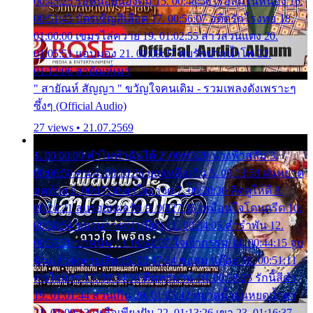
00:45:25 รอหน่อยน้องติ๋ม 15. 00:48:56 เรือล่มในหนอง 16.
00:51:43 บัตรเชิญสีเลือด 17. 00:56:07 อดีตรักโรงทอ 18.
01:00:00 เขมรไล่ควาย 19. 01:02:55 สาวสวนแตง 20.
01:05:51 แอบมอง 21. 01:09:27 พบรักปากน้ำโพ 22.
01:13:06 สายัณห์เมา
" สายัณห์ สัญญา " ขวัญใจคนเดิม - รวมเพลงดังเพราะๆ
ซึ้งๆ (Official Audio)
27 views • 21.07.2569
1. 00:00:00 ทำไมทำฉันได้ 2. 00:03:20 นางฟ้าสลัม 3.
00:06:50 คน 4. 00:10:36 บุญเหลือเกิน 5. 00:13:58 ฝนหยาด
สุดท้าย 6. 00:17:30 ยาใจยาจก 7. 00:20:30 คิดดูให้ดี 8.
00:24:21 ลบรอยแผลรัก 9. 00:27:35 เหมือนใจโดนกรีด 10.
00:30:54 ขบวนการเปาเปียว 11. 00:34:05 คำรำพัน 12.
00:37:20 ปาหนัน 13. 00:40:37 ใจเจ้ากรรม 14. 00:44:15 จูบ
ฉันแล้วจงตายเสีย 15. 00:47:24 ขอสูมาเต๊อะ 16. 00:51:11
คนใจมาร 17. 00:54:50 คืนทรมาน 18. 00:58:25 รักนี้สีดำ
19. 01:01:44 ส่วนเกิน 20. 01:05:42 หยาดน้ำฝนหยดน้ำตา
21. 01:09:13 เหลือเพียงฝัน 22. 01:13:26 เขา 23. 01:16:37