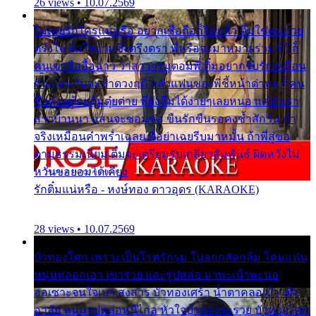
26 views • 10.07.2569
ไม่เคยรักใครแน่หรือ อยากเชื่อถือก็ไม่กล้า ติ๋มใช่คนสวย
ตรึงใจ ติ๋มใช่งามซึ้งตรึงตรา พี่หรือจะมาหมายร่วมชีวี ก็
คนเขาลืออื้อฉาว ว่าสาวๆรุมตอมพี่ ติ๋มอยากรับรักเหมือน
กัน แต่หวั่นจะช้ำดวงฤดี กลัวแฟนของพี่ชี้หน้าด่าทอ ก็คน
ชื่อต๋อยต้อยตุ้มตุ๋ยต่าย พี่ยังลืมได้ง่ายๆเลยหนอ แค่ตัวเรา
สาวบ้านนา แสนจะซอมซ่อ ขืนรักขืนรอคงช้ำสักวัน ถ้า
จริงเหมือนคำพร่ำเฉลย พี่อย่าเฉยรีบมาหมั้น ถ้าพี่สู่ขอ
ตามธรรมเนียม ติ๋มจะเตรียมรับเกลียวสัมพันธ์ ผิดหวังไม่
หวั่นขอยอมได้เคียง
รักติ๋มแน่หรือ - หงษ์ทอง ดาวอุดร (KARAOKE)
28 views • 10.07.2569
บัวทองโศก เพราะเป็นโรครักรุม ในอกกลัดกลุ้ม โดนแฟน
หนุ่มหลอกเอา เขารวย และรูปหล่อ มาพะเน้าพะนอ
ออเซาะจนใจเบา สงสาร บัวทองเศร้า น้ำตาคลอเบ้า เฝ้า
อาลัย หนุ่มรูปหล่อหนีไกล หัวใจบัวทองระรวย บัวทองโศก