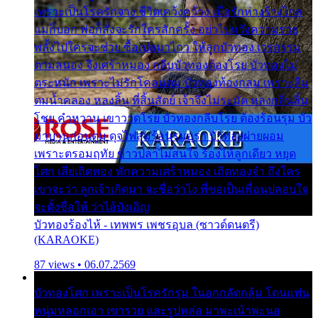
เพราะเป็นโรครักจาง ชีวิตเคว้งคว้าง เมื่อรักห่างร้างไกล
แม่ก็บอก พ่อก็สั่งจะรักใครสักครั้ง อย่าไปหวังความรวย
พลั้งไปใครจะช่วย ซื้อเปลมาไกว ให้ลูกบัวทอง เวรกรรม
ตามสนอง จึงเศร้าหมอง กลีบบัวทองต้องโรย บัวทองไม่
ตระหนัก เพราะไม่รักโคลนตม บัวทองท้องกลม เพราะลืม
ตมน้ำคลอง หลงลิ้น ที่สิ้นสัตย์ เจ้าจึงไม่ระมัด หลงกลิ่นลิ้น
โชย คำหวาน เขาวาดโรย บัวทองกลีบโรย ต้องร้อนรุม บัว
มาบานก่อนตูม ดุจไฟสุมร้อนรุมอุรา บัวทองผ่ายผอม
เพราะตรอมฤทัย ข้าวปลาไม่สนใจ ร้องไห้ลูกเดียว หยุด
โศก เสียเถิดทอง พักความเศร้าหมอง เถิดทองจ๋า ถึงใคร
เขาจะว่า ลูกเจ้าเกิดมา จะชื่อว่าไง พี่ขอเป็นเพื่อนปลอบใจ
จะตั้งชื่อให้ ว่าไอ้บังเอิญ
บัวทองร้องไห้ - เทพพร เพชรอุบล (ซาวด์ดนตรี)
(KARAOKE)
87 views • 06.07.2569
บัวทองโศก เพราะเป็นโรครักรุม ในอกกลัดกลุ้ม โดนแฟน
หนุ่มหลอกเอา เขารวย และรูปหล่อ มาพะเน้าพะนอ