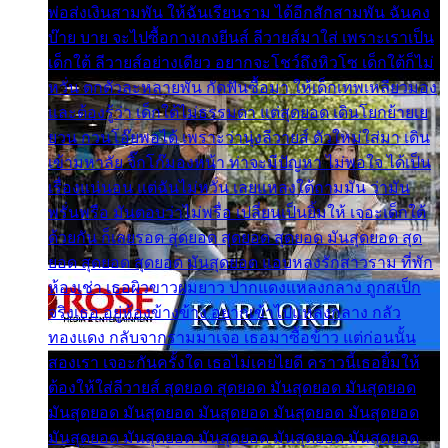
พ่อส่งเงินสามพัน ให้ฉันเรียนราม ได้อีกสักสามพัน ฉันคง
บ๊าย บาย จะไปซื้อกางเกงยีนส์ ลีวายส์มาใส่ เพราะเราเป็น
เด็กใต้ ลีวายส์อย่างเดียว อยากจะโชว์ถึงหิวโซ เด็กใต้ก็ไม่
หวั่น ตกตัวละหลายพัน กัดฟันซื้อมา ให้เด็กเทพเหลียวมอง
และต้องรู้ว่า เด็กใต้ไม่ธรรมดา แต่สุดยอด เดินโยกย้ายเย
ยวน กวนโอ๊ยพอได้ เพราะว่านุ่งลีวายส์ ตัวใหม่ใส่มา เดิน
เข้ามหาลัย จิ๊กโก๊มองหน้า ท่าจะมีปัญหา ไม่พอใจ ได้เป็น
เรื่องแน่นอน แต่ฉันไม่หวั่น เลยแหลงใต้ถามมัน ว่ามัน
พรั่นพรือ มันตอบว่าไม่พรื่อ เปลี่ยนเป็นยิ้มให้ เจอะเด็กใต้
ด้วยกัน ก็เลยรอด สุดยอด สุดยอด สุดยอด มันสุดยอด สุด
ยอด สุดยอด สุดยอด มันสุดยอด แอบหลงรักสาวราม ที่พัก
ห้องเช่า เธอผิวขาวผมยาว ปากแดงแหลงกลาง ถูกสเป็ก
จริงเธอ อยู่ห้องข้างข้าง อยากเข้าไปแหลงกลาง กลัว
ทองแดง กลับจากรามมาเจอ เธอมาซื้อข้าว แต่ก่อนนั้น
สองเรา เจอะกันครั้งใด เธอไม่เคยไยดี คราวนี้เธอยิ้มให้
ต้องให้ใส่ลีวายส์ สุดยอด สุดยอด มันสุดยอด มันสุดยอด
มันสุดยอด มันสุดยอด มันสุดยอด มันสุดยอด มันสุดยอด
มันสุดยอด มันสุดยอด มันสุดยอด มันสุดยอด มันสุดยอด