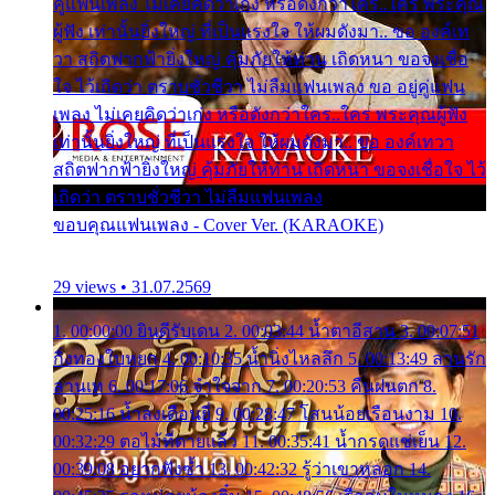
คู่แฟนเพลง ไม่เคยคิดว่าเก่ง หรือดังกว่าใคร..ใคร พระคุณ
ผู้ฟัง เท่านั้นยิ่งใหญ่ ที่เป็นแรงใจ ให้ผมดังมา.. ขอ องค์เท
วา สถิตฟากฟ้ายิ่งใหญ่ คุ้มภัยให้ท่าน เถิดหนา ขอจงเชื่อ
ใจ ไว้เถิดว่า ตราบชั่วชีวา ไม่ลืมแฟนเพลง ขอ อยู่คู่แฟน
เพลง ไม่เคยคิดว่าเก่ง หรือดังกว่าใคร..ใคร พระคุณผู้ฟัง
เท่านั้นยิ่งใหญ่ ที่เป็นแรงใจ ให้ผมดังมา.. ขอ องค์เทวา
สถิตฟากฟ้ายิ่งใหญ่ คุ้มภัยให้ท่าน เถิดหนา ขอจงเชื่อใจ ไว้
เถิดว่า ตราบชั่วชีวา ไม่ลืมแฟนเพลง
ขอบคุณแฟนเพลง - Cover Ver. (KARAOKE)
29 views • 31.07.2569
1. 00:00:00 ยินดีรับเดน 2. 00:03:44 น้ำตาอีสาน 3. 00:07:51
กิ่งทองใบหยก 4. 00:10:35 น้ำนิ่งไหลลึก 5. 00:13:49 ลานรัก
ลานเท 6. 00:17:06 จำใจจาก 7. 00:20:53 คืนฝนตก 8.
00:25:16 น้ำลงเดือนยี่ 9. 00:28:47 โสนน้อยเรือนงาม 10.
00:32:29 ตอไม้ที่ตายแล้ว 11. 00:35:41 น้ำกรดแช่เย็น 12.
00:39:08 อยากฟังซ้ำ 13. 00:42:32 รู้ว่าเขาหลอก 14.