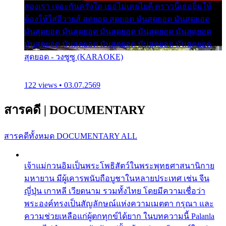
สองเรา เจอะกันครั้งใด เธอไม่เคยไยดี คราวนี้เธอยิ้มให้
ต้องให้ใส่ลีวายส์ สุดยอด สุดยอด มันสุดยอด มันสุดยอด
มันสุดยอด มันสุดยอด มันสุดยอด มันสุดยอด มันสุดยอด
มันสุดยอด มันสุดยอด มันสุดยอด มันสุดยอด มันสุดยอด
สุดยอด - วงซูซู (KARAOKE)
122 views • 03.07.2569
สารคดี
|
DOCUMENTARY
สารคดีทั้งหมด
DOCUMENTARY ALL
เจ้าแม่กวนอิมเป็นพระโพธิสัตว์ในพระพุทธศาสนานิกาย
มหายาน มีผู้เคารพนับถือบูชาในหลายประเทศ เช่น จีน
ญี่ปุ่น เกาหลี เวียดนาม รวมทั้งไทย โดยมีความเชื่อว่า
พระองค์ทรงเป็นสัญลักษณ์แห่งความเมตตา กรุณา และ
ความช่วยเหลือแก่ผู้ตกทุกข์ได้ยาก ในบทความนี้ Palanla