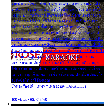
ออเซาะจนใจเบา สงสาร บัวทองเศร้า น้ำตาคลอเบ้า เฝ้า
อาลัย หนุ่มรูปหล่อหนีไกล หัวใจบัวทองระรวย บัวทองโศก
เพราะเป็นโรครักจาง ชีวิตเคว้งคว้าง เมื่อรักห่างร้างไกล
แม่ก็บอก พ่อก็สั่งจะรักใครสักครั้ง อย่าไปหวังความรวย
พลั้งไปใครจะช่วย ซื้อเปลมาไกว ให้ลูกบัวทอง เวรกรรม
ตามสนอง จึงเศร้าหมอง กลีบบัวทองต้องโรย บัวทองไม่
ตระหนัก เพราะไม่รักโคลนตม บัวทองท้องกลม เพราะลืม
ตมน้ำคลอง หลงลิ้น ที่สิ้นสัตย์ เจ้าจึงไม่ระมัด หลงกลิ่นลิ้น
โชย คำหวาน เขาวาดโรย บัวทองกลีบโรย ต้องร้อนรุม บัว
มาบานก่อนตูม ดุจไฟสุมร้อนรุมอุรา บัวทองผ่ายผอม
เพราะตรอมฤทัย ข้าวปลาไม่สนใจ ร้องไห้ลูกเดียว หยุด
โศก เสียเถิดทอง พักความเศร้าหมอง เถิดทองจ๋า ถึงใคร
เขาจะว่า ลูกเจ้าเกิดมา จะชื่อว่าไง พี่ขอเป็นเพื่อนปลอบใจ
จะตั้งชื่อให้ ว่าไอ้บังเอิญ
บัวทองร้องไห้ - เทพพร เพชรอุบล(KARAOKE)
109 views • 06.07.2569