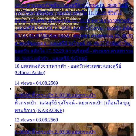
24:27 สามเณรกำพร้า - แสงสุรีย์ รุ่งโรจน์ 10. 28:08 ไม่มี
เวลาไปหาเมียน้อย - ยอดรัก สลักใจ 11. 31:29 ชีวิตไอ้
ธรรม - ศรเพชร ศรสุพรรณ 12. 35:26 ทหารอากาศขาดรัก
- แสงสุรีย์ รุ่งโรจน์ 13. 39:01 คนหัวใจโทรม - ยอดรัก สลัก
ใจ 14. 42:49 ไอ้หวังตายแน่ - ศรเพชร ศรสุพรรณ 15. 46:35
ธาตุแท้ของเธอ - แสงสุรีย์ รุ่งโรจน์ 16. 49:57 กำนันกำใน -
ยอดรัก สลักใจ 17. 52:29 สาวบริสุทธิ์ - ศรเพชร ศรสุพรรณ
18. 56:05 แต๋วจ๋า - แสงสุรีย์ รุ่งโรจน์
18 บทเพลงดังจากฟากฟ้า - ยอดรัก/ศรเพชร/แสงสุรีย์
(Official Audio)
14 views • 04.08.2569
1. 00:00 หิ้วกระเป๋า 2. 03:30 แย่งกระเป๋า
หิ้วกระเป๋า | แสงสุรีย์ รุ่งโรจน์ - แย่งกระเป๋า | เตือนใจ บุญ
พระรักษา (KARAOKE)
12 views • 03.08.2569
1. 00:00 หิ้วกระเป๋า 2. 03:30 แย่งกระเป๋า