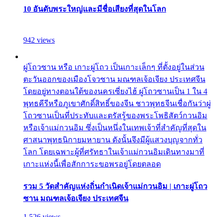
10 อันดับพระใหญ่และมีชื่อเสียงที่สุดในโลก
942 views
ผู่โถวซาน หรือ เกาะผู่โถว เป็นเกาะเล็กๆ ที่ตั้งอยู่ในส่วน
ตะวันออกของเมืองโจวซาน มณฑลเจ้อเจียง ประเทศจีน
โดยอยู่ทางตอนใต้ของนครเซี่ยงไฮ้ ผู่โถวซานเป็น 1 ใน 4
พุทธคีรีหรือภูเขาศักดิ์สิทธิ์ของจีน ชาวพุทธจีนเชื่อกันว่าผู่
โถวซานเป็นที่ประทับและตรัสรู้ของพระโพธิสัตว์กวนอิม
หรือเจ้าแม่กวนอิม ซึ่งเป็นหนึ่งในเทพเจ้าที่สำคัญที่สุดใน
ศาสนาพุทธนิกายมหายาน ดังนั้นจึงมีผู้แสวงบุญจากทั่ว
โลก โดยเฉพาะผู้ที่ศรัทธาในเจ้าแม่กวนอิมเดินทางมาที่
เกาะแห่งนี้เพื่อสักการะขอพรอยู่โดยตลอด
รวม 5 วัดสำคัญแห่งถิ่นกำเนิดเจ้าแม่กวนอิม | เกาะผู่โถว
ซาน มณฑลเจ้อเจียง ประเทศจีน
1,526 views