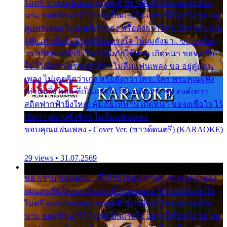
ไมตรี จากแฟนเพลง ทุกทุกที่ ปราณีหลั่งไหล ผมขอฝาก
นาม ยอดรักเอาไว้ โปรดเป็นแรงใจ อย่างนี้เรื่อยไป ขอ อยู่
คู่แฟนเพลง ไม่เคยคิดว่าเก่ง หรือดังกว่าใคร..ใคร พระคุณ
ผู้ฟัง เท่านั้นยิ่งใหญ่ ที่เป็นแรงใจ ให้ผมดังมา.. ขอ องค์เท
วา สถิตฟากฟ้ายิ่งใหญ่ คุ้มภัยให้ท่าน เถิดหนา ขอจงเชื่อ
ใจ ไว้เถิดว่า ตราบชั่วชีวา ไม่ลืมแฟนเพลง ขอ อยู่คู่แฟน
เพลง ไม่เคยคิดว่าเก่ง หรือดังกว่าใคร..ใคร พระคุณผู้ฟัง
เท่านั้นยิ่งใหญ่ ที่เป็นแรงใจ ให้ผมดังมา.. ขอ องค์เทวา
สถิตฟากฟ้ายิ่งใหญ่ คุ้มภัยให้ท่าน เถิดหนา ขอจงเชื่อใจ ไว้
เถิดว่า ตราบชั่วชีวา ไม่ลืมแฟนเพลง
ขอบคุณแฟนเพลง - Cover Ver. (ซาวด์ดนตรี) (KARAOKE)
29 views • 31.07.2569
ขอ กราบ ขอบคุณ.... ที่ได้รับไออุ่น การุณ จากแฟน เพลง
ผมแสนชื่นใจ หายวังเวง เมื่อแฟนเพลง ให้กำลังใจ น้ำใจ
ไมตรี จากแฟนเพลง ทุกทุกที่ ปราณีหลั่งไหล ผมขอฝาก
นาม ยอดรักเอาไว้ โปรดเป็นแรงใจ อย่างนี้เรื่อยไป ขอ อยู่