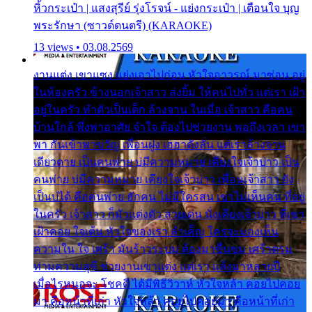
หิ้วกระเป๋า | แสงสุรีย์ รุ่งโรจน์ - แย่งกระเป๋า | เตือนใจ บุญ
พระรักษา (ซาวด์ดนตรี) (KARAOKE)
13 views • 03.08.2569
งานแต่ง เขาแซง แย่งเอาไปก่อน หัวใจอาวรณ์ มาซ่อน อยู่
ในห้องครัว ข้างนอกเจ้าสาว ส่งยิ้ม ให้คนไปทั่ว แต่เรา เฝ้า
อยู่ในครัว ทำตัวเป็นเด็ก ล้างจาน ในเมื่อ เจ้าสาว คือคน
บ้านใกล้ พึ่งพาอาศัย จำใจ ต้องไปช่วยงาน พอถึงเวลา เขา
พา กันเข้าพาขวัญ เพื่อนฝูง เฮฮาดังลั่น แต่เราล้างจาน
เดียวดาย เป็นคนพ่าย บ่มีความหมาย เคียงใจเจ้าบ่าว เป็น
คนพ่าย บ่มีความหมาย เคียงใจเจ้าบ่าว เพื่อนเจ้าสาว ยัง
เป็นบ่ได้ คือคนพ่าย ฮักคน ไม่มีใครสน เขาไม่เห็นคน ที่อยู่
ในครัว เจ้าสาว ก็มัวแต่งตัว สวยเด่น นั่งเคียงเจ้าบ่าว ที่เขา
เฝ้าคอย ใจเต้น หัวใจของเรา ลำเค็ญ ใครจะมองเห็น
ความใน ใจ เศร้า มันร้าวระบม ต้องมาขื่นขม เศร้าตรม
ท่ามความสุขี ช่วยงานเขาแต่ง แต่เรา แล้งมาหลายปี
เมื่อไรหนอจะ โชคดี ได้มีพิธีวิวาห์ หัวใจหล้า คอยไปคอย
มา คือหน้าที่เก่า หัวใจหล้า คอยไปคอยมา คือหน้าที่เก่า