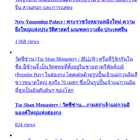
จีน สวนสนุก และการแสดง
New Yuanming Palace | พระราชวังหยวนหมิงใหม่ ความ
ยิ่งใหญ่แห่งประวัติศาสตร์ มณฑลกวางตุ้ง ประเทศจีน
1,068 views
วัดซีซ่าน (Tsz Shan Monastery / 慈山寺) หรือที่รู้จักกันใน
ชื่อ ฉี่ซ้านจี๋ เป็นวัดพุทธที่ตั้งอยู่ริมชายหาดรีพัลส์เบย์
(Repulse Bay) ในฮ่องกง โดดเด่นด้วยรูปปั้นเจ้าแม่กวนอิมสี
ขาวขนาดใหญ่ สูงถึง 76 เมตร ซึ่งเป็นรูปปั้นเจ้าแม่กวนอิม
ที่สูงเป็นอันดับต้นๆ ของโลก
Tsz Shan Monastery | วัดซีซ่าน…งามสง่าเจ้าแม่กวนอิ
มองค์ใหญ่แห่งฮ่องกง
824 views