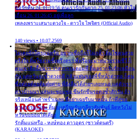
ขอรักคืน 24. 01:19:56 คนเรารักกันยาก 25. 01:23:06 หัวใจ
เถื่อน 26. 01:26:45 อยู่เพื่อลูก
เพลงเพราะเสนาะดวงใจ - ดาวใจ ไพจิตร (Official Audio)
140 views • 10.07.2569
ไม่เคยรักใครแน่หรือ อยากเชื่อถือก็ไม่กล้า ติ๋มใช่คนสวย
ตรึงใจ ติ๋มใช่งามซึ้งตรึงตรา พี่หรือจะมาหมายร่วมชีวี ก็
คนเขาลืออื้อฉาว ว่าสาวๆรุมตอมพี่ ติ๋มอยากรับรักเหมือน
กัน แต่หวั่นจะช้ำดวงฤดี กลัวแฟนของพี่ชี้หน้าด่าทอ ก็คน
ชื่อต๋อยต้อยตุ้มตุ๋ยต่าย พี่ยังลืมได้ง่ายๆเลยหนอ แค่ตัวเรา
สาวบ้านนา แสนจะซอมซ่อ ขืนรักขืนรอคงช้ำสักวัน ถ้า
จริงเหมือนคำพร่ำเฉลย พี่อย่าเฉยรีบมาหมั้น ถ้าพี่สู่ขอ
ตามธรรมเนียม ติ๋มจะเตรียมรับเกลียวสัมพันธ์ ผิดหวังไม่
หวั่นขอยอมได้เคียง
รักติ๋มแน่หรือ - หงษ์ทอง ดาวอุดร (ซาวด์ดนตรี)
(KARAOKE)