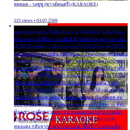
สุดยอด - วงซูซู (ซาวด์ดนตรี) (KARAOKE)
115 views • 03.07.2569
พ่อส่งเงินสามพัน ให้ฉันเรียนราม ได้อีกสักสามพัน ฉันคง
บ๊าย บาย จะไปซื้อกางเกงยีนส์ ลีวายส์มาใส่ เพราะเราเป็น
เด็กใต้ ลีวายส์อย่างเดียว อยากจะโชว์ถึงหิวโซ เด็กใต้ก็ไม่
หวั่น ตกตัวละหลายพัน กัดฟันซื้อมา ให้เด็กเทพเหลียวมอง
และต้องรู้ว่า เด็กใต้ไม่ธรรมดา แต่สุดยอด เดินโยกย้ายเย
ยวน กวนโอ๊ยพอได้ เพราะว่านุ่งลีวายส์ ตัวใหม่ใส่มา เดิน
เข้ามหาลัย จิ๊กโก๊มองหน้า ท่าจะมีปัญหา ไม่พอใจ ได้เป็น
เรื่องแน่นอน แต่ฉันไม่หวั่น เลยแหลงใต้ถามมัน ว่ามัน
พรั่นพรือ มันตอบว่าไม่พรื่อ เปลี่ยนเป็นยิ้มให้ เจอะเด็กใต้
ด้วยกัน ก็เลยรอด สุดยอด สุดยอด สุดยอด มันสุดยอด สุด
ยอด สุดยอด สุดยอด มันสุดยอด แอบหลงรักสาวราม ที่พัก
ห้องเช่า เธอผิวขาวผมยาว ปากแดงแหลงกลาง ถูกสเป็ก
จริงเธอ อยู่ห้องข้างข้าง อยากเข้าไปแหลงกลาง กลัว
ทองแดง กลับจากรามมาเจอ เธอมาซื้อข้าว แต่ก่อนนั้น