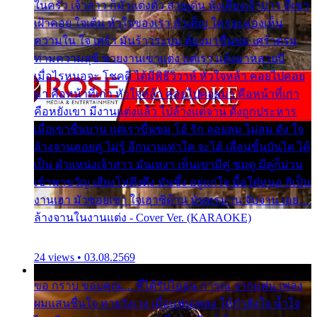
ในครัว เจ้าสาว ก็มัวแต่งตัว สวยเด่น นั่งเคียงเจ้าบ่าว ที่เขา
เฝ้าคอย ใจเต้น หัวใจของเรา ลำเค็ญ ใครจะมองเห็น
ความใน ใจ เศร้า มันร้าวระบม ต้องมาขื่นขม เศร้าตรม
ท่ามความสุขี ช่วยงานเขาแต่ง แต่เรา แล้งมาหลายปี
เมื่อไรหนอจะ โชคดี ได้มีพิธีวิวาห์ หัวใจหล้า คอยไปคอย
มา คือหน้าที่เก่า หัวใจหล้า คอยไปคอยมา คือหน้าที่เก่า
คือหยังเขา มีงานแต่งแล้ว ไปล้างแต่จาน ดั่งถูกประหาร
เมื่อเขาชื่นบาน แต่เราขื่นขม โอ้ รัก ลอยลม ไม่สม ดัง ใจ
ล้างจานคอยคู่ ไม่รู้ อีกนานเท่าใด จะได้ เลื่อนขั้นบันได ได้
เป็น ตำแหน่งเจ้าสาว มันเหงา เห็นเขามีคู่ ซมดู มีคู่ก็ม่วน
เข้าพาขวัญ เสียงโห่ตึงตึง มันซึ้ง อยู่แก่ใจ มื้อใด๋หนอ สิเป็น
งานเฮา มัวซอยเขา ใจเฮาซิด้าน มันทรมาน จับจาน เอย…
ล้างจานในงานแต่ง - Cover Ver. (KARAOKE)
24 views • 03.08.2569
ขอ กราบ ขอบคุณ.... ที่ได้รับไออุ่น การุณ จากแฟน เพลง
ผมแสนชื่นใจ หายวังเวง เมื่อแฟนเพลง ให้กำลังใจ น้ำใจ