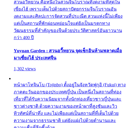
สวนอวี้หยวน คือหนึ่งในสวนจีนโบราณที่งดงามที่สุดใน
เซี่ยงไฮ้ เพราะเต็มไปด้วยสถาปัตยกรรมจีนโบราณอัน
งดงามและศิลปะการจัดสวนที่ประณีต สวนแห่งนี้ไม่เพียง
แต่เป็นสถานที่พักผ่อนหย่อนใจแต่ยังเป็นมรดกทาง
วัฒนธรรมที่สำคัญของจีนด้วยประวัติศาสตร์อันยาวนาน
กว่า 400 ปี
Yuyuan Garden : สวนอวี้หยวน จุดเช็กอินห้ามพลาดเมื่อ
มาเซี่ยงไฮ้ ประเทศจีน
1,302 views
หน้าผาโทจินโบ (Tojinbo) ตั้งอยู่ในจังหวัดฟุกุอิ (Fukui) ทาง
ภาคตะวันออกของประเทศญี่ปุ่น เป็นหนึ่งในสถานที่ท่อง
เที่ยวที่ได้รับความนิยมจากทั้งนักท่องเที่ยวชาวญี่ปุ่นและ
ชาวต่างชาติ ด้วยความงามของหน้าผาที่สูงชันและวิว
ทิวทัศน์ที่น่าทึ่ง และไม่เพียงแต่เป็นสถานที่ที่เต็มไปด้วย
ความงามจากธรรมชาติ แต่ยังแฝงไปด้วยตำนานและ
ความเชื่อที่ลึกซึ้งด้วย