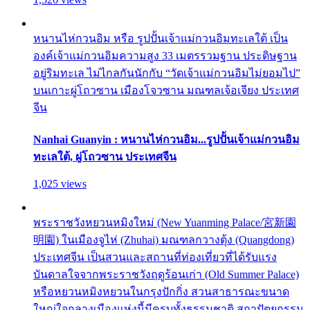
หนานไห่กวนอิม หรือ รูปปั้นเจ้าแม่กวนอิมทะเลใต้ เป็น
องค์เจ้าแม่กวนอิมความสูง 33 เมตรรวมฐาน ประดิษฐาน
อยู่ริมทะเล ไม่ไกลกันนักกับ “วัดเจ้าแม่กวนอิมไม่ยอมไป”
บนเกาะผู่โถวซาน เมืองโจวซาน มณฑลเจ้อเจียง ประเทศ
จีน
Nanhai Guanyin : หนานไห่กวนอิม...รูปปั้นเจ้าแม่กวนอิม
ทะเลใต้, ผู่โถวซาน ประเทศจีน
1,025 views
พระราชวังหยวนหมิงใหม่ (New Yuanming Palace/宮新園
明園) ในเมืองจูไห่ (Zhuhai) มณฑลกวางตุ้ง (Quangdong)
ประเทศจีน เป็นสวนและสถานที่ท่องเที่ยวที่ได้รับแรง
บันดาลใจจากพระราชวังฤดูร้อนเก่า (Old Summer Palace)
หรือหยวนหมิงหยวนในกรุงปักกิ่ง สวนสาธารณะขนาด
ใหญ่ใจกลางเมืองแห่งนี้มีครบทั้งธรรมชาติ สถาปัตยกรรม