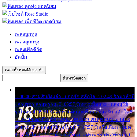
เพลงลูกทุ่ง
เพลงลูกกรุง
เพลงเพื่อชีวิต
อัลบั้ม
เพลงทั้งหมด
Music All
ค้นหา
Search
1. 00:00 สามสิบยังแจ๋ว - ยอดรัก สลักใจ 2. 02:49 รักมาห้าปี
- ศรเพชร ศรสุพรรณ 3. 05:57 รักสาวเสื้อลาย - แสงสุรีย์
รุ่งโรจน์ 4. 09:51 รักสะท้านดินสะเทือน - ยอดรัก สลักใจ 5.
12:23 มอเตอร์ไซค์ทำหล่น - ศรเพชร ศรสุพรรณ 6. 14:49
หิ้วกระเป๋า - แสงสุรีย์ รุ่งโรจน์ 7. 17:57 รักเผื่อเลือก - ยอด
รัก สลักใจ 8. 21:21 น้ำตาไอ้หนุ่ม - ศรเพชร ศรสุพรรณ 9.