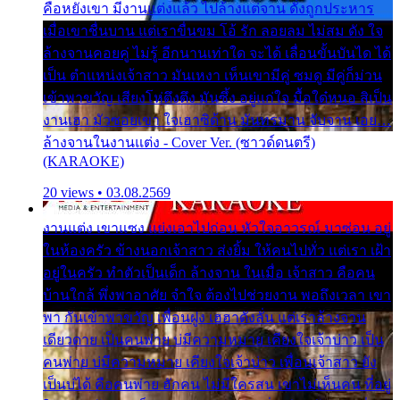
คือหยังเขา มีงานแต่งแล้ว ไปล้างแต่จาน ดั่งถูกประหาร
เมื่อเขาชื่นบาน แต่เราขื่นขม โอ้ รัก ลอยลม ไม่สม ดัง ใจ
ล้างจานคอยคู่ ไม่รู้ อีกนานเท่าใด จะได้ เลื่อนขั้นบันได ได้
เป็น ตำแหน่งเจ้าสาว มันเหงา เห็นเขามีคู่ ซมดู มีคู่ก็ม่วน
เข้าพาขวัญ เสียงโห่ตึงตึง มันซึ้ง อยู่แก่ใจ มื้อใด๋หนอ สิเป็น
งานเฮา มัวซอยเขา ใจเฮาซิด้าน มันทรมาน จับจาน เอย…
ล้างจานในงานแต่ง - Cover Ver. (ซาวด์ดนตรี)
(KARAOKE)
20 views • 03.08.2569
งานแต่ง เขาแซง แย่งเอาไปก่อน หัวใจอาวรณ์ มาซ่อน อยู่
ในห้องครัว ข้างนอกเจ้าสาว ส่งยิ้ม ให้คนไปทั่ว แต่เรา เฝ้า
อยู่ในครัว ทำตัวเป็นเด็ก ล้างจาน ในเมื่อ เจ้าสาว คือคน
บ้านใกล้ พึ่งพาอาศัย จำใจ ต้องไปช่วยงาน พอถึงเวลา เขา
พา กันเข้าพาขวัญ เพื่อนฝูง เฮฮาดังลั่น แต่เราล้างจาน
เดียวดาย เป็นคนพ่าย บ่มีความหมาย เคียงใจเจ้าบ่าว เป็น
คนพ่าย บ่มีความหมาย เคียงใจเจ้าบ่าว เพื่อนเจ้าสาว ยัง
เป็นบ่ได้ คือคนพ่าย ฮักคน ไม่มีใครสน เขาไม่เห็นคน ที่อยู่