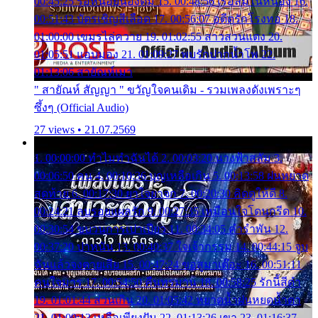
00:45:25 รอหน่อยน้องติ๋ม 15. 00:48:56 เรือล่มในหนอง 16.
00:51:43 บัตรเชิญสีเลือด 17. 00:56:07 อดีตรักโรงทอ 18.
01:00:00 เขมรไล่ควาย 19. 01:02:55 สาวสวนแตง 20.
01:05:51 แอบมอง 21. 01:09:27 พบรักปากน้ำโพ 22.
01:13:06 สายัณห์เมา
" สายัณห์ สัญญา " ขวัญใจคนเดิม - รวมเพลงดังเพราะๆ
ซึ้งๆ (Official Audio)
27 views • 21.07.2569
1. 00:00:00 ทำไมทำฉันได้ 2. 00:03:20 นางฟ้าสลัม 3.
00:06:50 คน 4. 00:10:36 บุญเหลือเกิน 5. 00:13:58 ฝนหยาด
สุดท้าย 6. 00:17:30 ยาใจยาจก 7. 00:20:30 คิดดูให้ดี 8.
00:24:21 ลบรอยแผลรัก 9. 00:27:35 เหมือนใจโดนกรีด 10.
00:30:54 ขบวนการเปาเปียว 11. 00:34:05 คำรำพัน 12.
00:37:20 ปาหนัน 13. 00:40:37 ใจเจ้ากรรม 14. 00:44:15 จูบ
ฉันแล้วจงตายเสีย 15. 00:47:24 ขอสูมาเต๊อะ 16. 00:51:11
คนใจมาร 17. 00:54:50 คืนทรมาน 18. 00:58:25 รักนี้สีดำ
19. 01:01:44 ส่วนเกิน 20. 01:05:42 หยาดน้ำฝนหยดน้ำตา
21. 01:09:13 เหลือเพียงฝัน 22. 01:13:26 เขา 23. 01:16:37