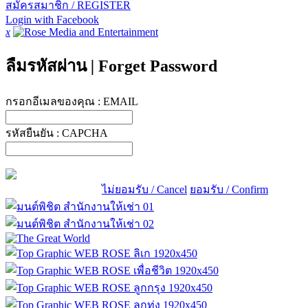
สมัครสมาชิก / REGISTER
Login with Facebook
x
ลืมรหัสผ่าน
|
Forget Password
กรอกอีเมลของคุณ :
EMAIL
รหัสยืนยัน :
CAPCHA
ไม่ยอมรับ / Cancel
ยอมรับ / Confirm