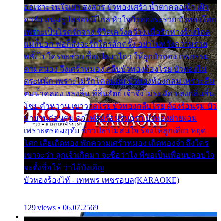
ออเซาะจนใจเบา สงสาร บัวทองเศร้า น้ำตาคลอเบ้า เฝ้า
อาลัย หนุ่มรูปหล่อหนีไกล หัวใจบัวทองระรวย บัวทองโศก
เพราะเป็นโรครักจาง ชีวิตเคว้งคว้าง เมื่อรักห่างร้างไกล
แม่ก็บอก พ่อก็สั่งจะรักใครสักครั้ง อย่าไปหวังความรวย
พลั้งไปใครจะช่วย ซื้อเปลมาไกว ให้ลูกบัวทอง เวรกรรม
ตามสนอง จึงเศร้าหมอง กลีบบัวทองต้องโรย บัวทองไม่
ตระหนัก เพราะไม่รักโคลนตม บัวทองท้องกลม เพราะลืม
ตมน้ำคลอง หลงลิ้น ที่สิ้นสัตย์ เจ้าจึงไม่ระมัด หลงกลิ่นลิ้น
โชย คำหวาน เขาวาดโรย บัวทองกลีบโรย ต้องร้อนรุม บัว
มาบานก่อนตูม ดุจไฟสุมร้อนรุมอุรา บัวทองผ่ายผอม
เพราะตรอมฤทัย ข้าวปลาไม่สนใจ ร้องไห้ลูกเดียว หยุด
โศก เสียเถิดทอง พักความเศร้าหมอง เถิดทองจ๋า ถึงใคร
เขาจะว่า ลูกเจ้าเกิดมา จะชื่อว่าไง พี่ขอเป็นเพื่อนปลอบใจ
จะตั้งชื่อให้ ว่าไอ้บังเอิญ
บัวทองร้องไห้ - เทพพร เพชรอุบล(KARAOKE)
129 views • 06.07.2569