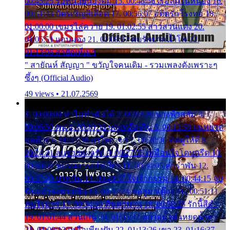
00:45:25 รอหน่อยน้องติ๋ม 15. 00:48:56 เรือล่มในหนอง 16.
00:51:43 บัตรเชิญสีเลือด 17. 00:56:07 อดีตรักโรงทอ 18.
01:00:00 เขมรไล่ควาย 19. 01:02:55 สาวสวนแตง 20.
01:05:51 แอบมอง 21. 01:09:27 พบรักปากน้ำโพ 22.
01:13:06 สายัณห์เมา
" สายัณห์ สัญญา " ขวัญใจคนเดิม - รวมเพลงดังเพราะๆ
ซึ้งๆ (Official Audio)
49 views • 21.07.2569
1. 00:00:00 ทำไมทำฉันได้ 2. 00:03:20 นางฟ้าสลัม 3.
00:06:50 คน 4. 00:10:36 บุญเหลือเกิน 5. 00:13:58 ฝนหยาด
สุดท้าย 6. 00:17:30 ยาใจยาจก 7. 00:20:30 คิดดูให้ดี 8.
00:24:21 ลบรอยแผลรัก 9. 00:27:35 เหมือนใจโดนกรีด 10.
00:30:54 ขบวนการเปาเปียว 11. 00:34:05 คำรำพัน 12.
00:37:20 ปาหนัน 13. 00:40:37 ใจเจ้ากรรม 14. 00:44:15 จูบ
ฉันแล้วจงตายเสีย 15. 00:47:24 ขอสูมาเต๊อะ 16. 00:51:11
คนใจมาร 17. 00:54:50 คืนทรมาน 18. 00:58:25 รักนี้สีดำ
19. 01:01:44 ส่วนเกิน 20. 01:05:42 หยาดน้ำฝนหยดน้ำตา
21. 01:09:13 เหลือเพียงฝัน 22. 01:13:26 เขา 23. 01:16:37