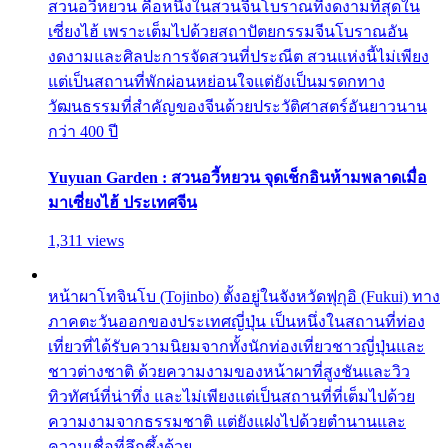
สวนอวี้หยวน คือหนึ่งในสวนจีนโบราณที่งดงามที่สุดใน
เซี่ยงไฮ้ เพราะเต็มไปด้วยสถาปัตยกรรมจีนโบราณอัน
งดงามและศิลปะการจัดสวนที่ประณีต สวนแห่งนี้ไม่เพียง
แต่เป็นสถานที่พักผ่อนหย่อนใจแต่ยังเป็นมรดกทาง
วัฒนธรรมที่สำคัญของจีนด้วยประวัติศาสตร์อันยาวนาน
กว่า 400 ปี
Yuyuan Garden : สวนอวี้หยวน จุดเช็กอินห้ามพลาดเมื่อ
มาเซี่ยงไฮ้ ประเทศจีน
1,311 views
หน้าผาโทจินโบ (Tojinbo) ตั้งอยู่ในจังหวัดฟุกุอิ (Fukui) ทาง
ภาคตะวันออกของประเทศญี่ปุ่น เป็นหนึ่งในสถานที่ท่อง
เที่ยวที่ได้รับความนิยมจากทั้งนักท่องเที่ยวชาวญี่ปุ่นและ
ชาวต่างชาติ ด้วยความงามของหน้าผาที่สูงชันและวิว
ทิวทัศน์ที่น่าทึ่ง และไม่เพียงแต่เป็นสถานที่ที่เต็มไปด้วย
ความงามจากธรรมชาติ แต่ยังแฝงไปด้วยตำนานและ
ความเชื่อที่ลึกซึ้งด้วย