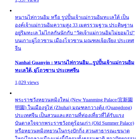
หนานไห่กวนอิม หรือ รูปปั้นเจ้าแม่กวนอิมทะเลใต้ เป็น
องค์เจ้าแม่กวนอิมความสูง 33 เมตรรวมฐาน ประดิษฐาน
อยู่ริมทะเล ไม่ไกลกันนักกับ “วัดเจ้าแม่กวนอิมไม่ยอมไป”
บนเกาะผู่โถวซาน เมืองโจวซาน มณฑลเจ้อเจียง ประเทศ
จีน
Nanhai Guanyin : หนานไห่กวนอิม...รูปปั้นเจ้าแม่กวนอิม
ทะเลใต้, ผู่โถวซาน ประเทศจีน
1,029 views
พระราชวังหยวนหมิงใหม่ (New Yuanming Palace/宮新園
明園) ในเมืองจูไห่ (Zhuhai) มณฑลกวางตุ้ง (Quangdong)
ประเทศจีน เป็นสวนและสถานที่ท่องเที่ยวที่ได้รับแรง
บันดาลใจจากพระราชวังฤดูร้อนเก่า (Old Summer Palace)
หรือหยวนหมิงหยวนในกรุงปักกิ่ง สวนสาธารณะขนาด
ใหญ่ใจกลางเมืองแห่งนี้มีครบทั้งธรรมชาติ สถาปัตยกรรม