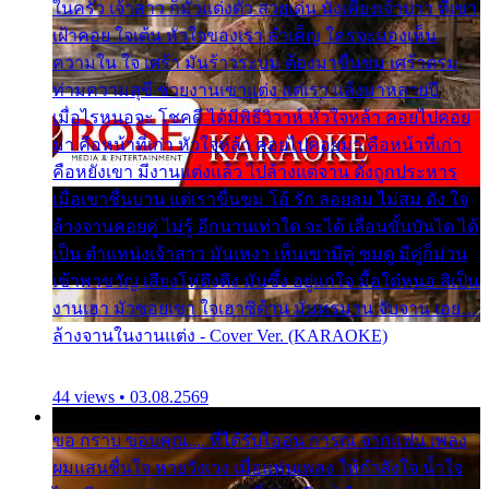
ในครัว เจ้าสาว ก็มัวแต่งตัว สวยเด่น นั่งเคียงเจ้าบ่าว ที่เขา
เฝ้าคอย ใจเต้น หัวใจของเรา ลำเค็ญ ใครจะมองเห็น
ความใน ใจ เศร้า มันร้าวระบม ต้องมาขื่นขม เศร้าตรม
ท่ามความสุขี ช่วยงานเขาแต่ง แต่เรา แล้งมาหลายปี
เมื่อไรหนอจะ โชคดี ได้มีพิธีวิวาห์ หัวใจหล้า คอยไปคอย
มา คือหน้าที่เก่า หัวใจหล้า คอยไปคอยมา คือหน้าที่เก่า
คือหยังเขา มีงานแต่งแล้ว ไปล้างแต่จาน ดั่งถูกประหาร
เมื่อเขาชื่นบาน แต่เราขื่นขม โอ้ รัก ลอยลม ไม่สม ดัง ใจ
ล้างจานคอยคู่ ไม่รู้ อีกนานเท่าใด จะได้ เลื่อนขั้นบันได ได้
เป็น ตำแหน่งเจ้าสาว มันเหงา เห็นเขามีคู่ ซมดู มีคู่ก็ม่วน
เข้าพาขวัญ เสียงโห่ตึงตึง มันซึ้ง อยู่แก่ใจ มื้อใด๋หนอ สิเป็น
งานเฮา มัวซอยเขา ใจเฮาซิด้าน มันทรมาน จับจาน เอย…
ล้างจานในงานแต่ง - Cover Ver. (KARAOKE)
44 views • 03.08.2569
ขอ กราบ ขอบคุณ.... ที่ได้รับไออุ่น การุณ จากแฟน เพลง
ผมแสนชื่นใจ หายวังเวง เมื่อแฟนเพลง ให้กำลังใจ น้ำใจ