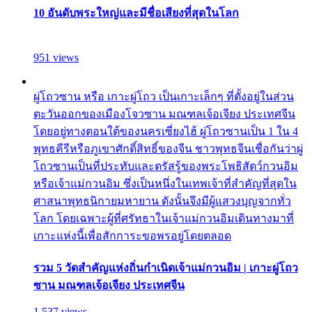
10 อันดับพระใหญ่และมีชื่อเสียงที่สุดในโลก
951 views
ผู่โถวซาน หรือ เกาะผู่โถว เป็นเกาะเล็กๆ ที่ตั้งอยู่ในส่วน
ตะวันออกของเมืองโจวซาน มณฑลเจ้อเจียง ประเทศจีน
โดยอยู่ทางตอนใต้ของนครเซี่ยงไฮ้ ผู่โถวซานเป็น 1 ใน 4
พุทธคีรีหรือภูเขาศักดิ์สิทธิ์ของจีน ชาวพุทธจีนเชื่อกันว่าผู่
โถวซานเป็นที่ประทับและตรัสรู้ของพระโพธิสัตว์กวนอิม
หรือเจ้าแม่กวนอิม ซึ่งเป็นหนึ่งในเทพเจ้าที่สำคัญที่สุดใน
ศาสนาพุทธนิกายมหายาน ดังนั้นจึงมีผู้แสวงบุญจากทั่ว
โลก โดยเฉพาะผู้ที่ศรัทธาในเจ้าแม่กวนอิมเดินทางมาที่
เกาะแห่งนี้เพื่อสักการะขอพรอยู่โดยตลอด
รวม 5 วัดสำคัญแห่งถิ่นกำเนิดเจ้าแม่กวนอิม | เกาะผู่โถว
ซาน มณฑลเจ้อเจียง ประเทศจีน
1,537 views