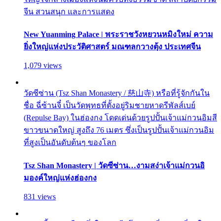
จีน สวนสนุก และการแสดง
New Yuanming Palace | พระราชวังหยวนหมิงใหม่ ความ
ยิ่งใหญ่แห่งประวัติศาสตร์ มณฑลกวางตุ้ง ประเทศจีน
1,079 views
วัดซีซ่าน (Tsz Shan Monastery / 慈山寺) หรือที่รู้จักกันใน
ชื่อ ฉี่ซ้านจี๋ เป็นวัดพุทธที่ตั้งอยู่ริมชายหาดรีพัลส์เบย์
(Repulse Bay) ในฮ่องกง โดดเด่นด้วยรูปปั้นเจ้าแม่กวนอิมสี
ขาวขนาดใหญ่ สูงถึง 76 เมตร ซึ่งเป็นรูปปั้นเจ้าแม่กวนอิม
ที่สูงเป็นอันดับต้นๆ ของโลก
Tsz Shan Monastery | วัดซีซ่าน…งามสง่าเจ้าแม่กวนอิ
มองค์ใหญ่แห่งฮ่องกง
831 views