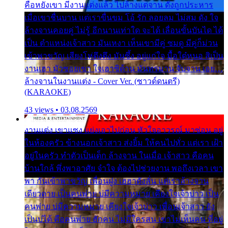
คือหยังเขา มีงานแต่งแล้ว ไปล้างแต่จาน ดั่งถูกประหาร
เมื่อเขาชื่นบาน แต่เราขื่นขม โอ้ รัก ลอยลม ไม่สม ดัง ใจ
ล้างจานคอยคู่ ไม่รู้ อีกนานเท่าใด จะได้ เลื่อนขั้นบันได ได้
เป็น ตำแหน่งเจ้าสาว มันเหงา เห็นเขามีคู่ ซมดู มีคู่ก็ม่วน
เข้าพาขวัญ เสียงโห่ตึงตึง มันซึ้ง อยู่แก่ใจ มื้อใด๋หนอ สิเป็น
งานเฮา มัวซอยเขา ใจเฮาซิด้าน มันทรมาน จับจาน เอย…
ล้างจานในงานแต่ง - Cover Ver. (ซาวด์ดนตรี)
(KARAOKE)
43 views • 03.08.2569
งานแต่ง เขาแซง แย่งเอาไปก่อน หัวใจอาวรณ์ มาซ่อน อยู่
ในห้องครัว ข้างนอกเจ้าสาว ส่งยิ้ม ให้คนไปทั่ว แต่เรา เฝ้า
อยู่ในครัว ทำตัวเป็นเด็ก ล้างจาน ในเมื่อ เจ้าสาว คือคน
บ้านใกล้ พึ่งพาอาศัย จำใจ ต้องไปช่วยงาน พอถึงเวลา เขา
พา กันเข้าพาขวัญ เพื่อนฝูง เฮฮาดังลั่น แต่เราล้างจาน
เดียวดาย เป็นคนพ่าย บ่มีความหมาย เคียงใจเจ้าบ่าว เป็น
คนพ่าย บ่มีความหมาย เคียงใจเจ้าบ่าว เพื่อนเจ้าสาว ยัง
เป็นบ่ได้ คือคนพ่าย ฮักคน ไม่มีใครสน เขาไม่เห็นคน ที่อยู่