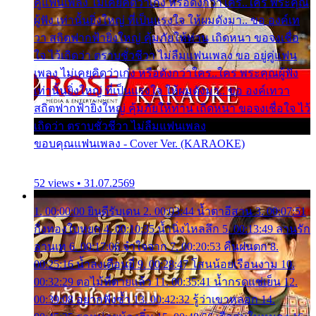
คู่แฟนเพลง ไม่เคยคิดว่าเก่ง หรือดังกว่าใคร..ใคร พระคุณ
ผู้ฟัง เท่านั้นยิ่งใหญ่ ที่เป็นแรงใจ ให้ผมดังมา.. ขอ องค์เท
วา สถิตฟากฟ้ายิ่งใหญ่ คุ้มภัยให้ท่าน เถิดหนา ขอจงเชื่อ
ใจ ไว้เถิดว่า ตราบชั่วชีวา ไม่ลืมแฟนเพลง ขอ อยู่คู่แฟน
เพลง ไม่เคยคิดว่าเก่ง หรือดังกว่าใคร..ใคร พระคุณผู้ฟัง
เท่านั้นยิ่งใหญ่ ที่เป็นแรงใจ ให้ผมดังมา.. ขอ องค์เทวา
สถิตฟากฟ้ายิ่งใหญ่ คุ้มภัยให้ท่าน เถิดหนา ขอจงเชื่อใจ ไว้
เถิดว่า ตราบชั่วชีวา ไม่ลืมแฟนเพลง
ขอบคุณแฟนเพลง - Cover Ver. (KARAOKE)
52 views • 31.07.2569
1. 00:00:00 ยินดีรับเดน 2. 00:03:44 น้ำตาอีสาน 3. 00:07:51
กิ่งทองใบหยก 4. 00:10:35 น้ำนิ่งไหลลึก 5. 00:13:49 ลานรัก
ลานเท 6. 00:17:06 จำใจจาก 7. 00:20:53 คืนฝนตก 8.
00:25:16 น้ำลงเดือนยี่ 9. 00:28:47 โสนน้อยเรือนงาม 10.
00:32:29 ตอไม้ที่ตายแล้ว 11. 00:35:41 น้ำกรดแช่เย็น 12.
00:39:08 อยากฟังซ้ำ 13. 00:42:32 รู้ว่าเขาหลอก 14.