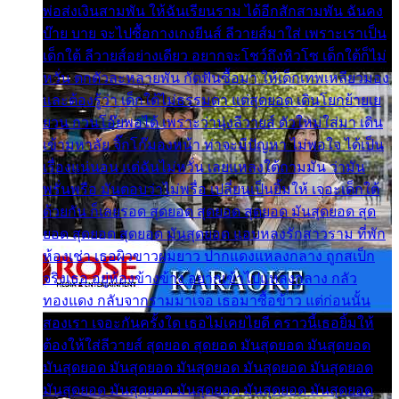
พ่อส่งเงินสามพัน ให้ฉันเรียนราม ได้อีกสักสามพัน ฉันคง
บ๊าย บาย จะไปซื้อกางเกงยีนส์ ลีวายส์มาใส่ เพราะเราเป็น
เด็กใต้ ลีวายส์อย่างเดียว อยากจะโชว์ถึงหิวโซ เด็กใต้ก็ไม่
หวั่น ตกตัวละหลายพัน กัดฟันซื้อมา ให้เด็กเทพเหลียวมอง
และต้องรู้ว่า เด็กใต้ไม่ธรรมดา แต่สุดยอด เดินโยกย้ายเย
ยวน กวนโอ๊ยพอได้ เพราะว่านุ่งลีวายส์ ตัวใหม่ใส่มา เดิน
เข้ามหาลัย จิ๊กโก๊มองหน้า ท่าจะมีปัญหา ไม่พอใจ ได้เป็น
เรื่องแน่นอน แต่ฉันไม่หวั่น เลยแหลงใต้ถามมัน ว่ามัน
พรั่นพรือ มันตอบว่าไม่พรื่อ เปลี่ยนเป็นยิ้มให้ เจอะเด็กใต้
ด้วยกัน ก็เลยรอด สุดยอด สุดยอด สุดยอด มันสุดยอด สุด
ยอด สุดยอด สุดยอด มันสุดยอด แอบหลงรักสาวราม ที่พัก
ห้องเช่า เธอผิวขาวผมยาว ปากแดงแหลงกลาง ถูกสเป็ก
จริงเธอ อยู่ห้องข้างข้าง อยากเข้าไปแหลงกลาง กลัว
ทองแดง กลับจากรามมาเจอ เธอมาซื้อข้าว แต่ก่อนนั้น
สองเรา เจอะกันครั้งใด เธอไม่เคยไยดี คราวนี้เธอยิ้มให้
ต้องให้ใส่ลีวายส์ สุดยอด สุดยอด มันสุดยอด มันสุดยอด
มันสุดยอด มันสุดยอด มันสุดยอด มันสุดยอด มันสุดยอด
มันสุดยอด มันสุดยอด มันสุดยอด มันสุดยอด มันสุดยอด