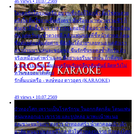
46 views • 10.07.2569
ไม่เคยรักใครแน่หรือ อยากเชื่อถือก็ไม่กล้า ติ๋มใช่คนสวย
ตรึงใจ ติ๋มใช่งามซึ้งตรึงตรา พี่หรือจะมาหมายร่วมชีวี ก็
คนเขาลืออื้อฉาว ว่าสาวๆรุมตอมพี่ ติ๋มอยากรับรักเหมือน
กัน แต่หวั่นจะช้ำดวงฤดี กลัวแฟนของพี่ชี้หน้าด่าทอ ก็คน
ชื่อต๋อยต้อยตุ้มตุ๋ยต่าย พี่ยังลืมได้ง่ายๆเลยหนอ แค่ตัวเรา
สาวบ้านนา แสนจะซอมซ่อ ขืนรักขืนรอคงช้ำสักวัน ถ้า
จริงเหมือนคำพร่ำเฉลย พี่อย่าเฉยรีบมาหมั้น ถ้าพี่สู่ขอ
ตามธรรมเนียม ติ๋มจะเตรียมรับเกลียวสัมพันธ์ ผิดหวังไม่
หวั่นขอยอมได้เคียง
รักติ๋มแน่หรือ - หงษ์ทอง ดาวอุดร (KARAOKE)
49 views • 10.07.2569
บัวทองโศก เพราะเป็นโรครักรุม ในอกกลัดกลุ้ม โดนแฟน
หนุ่มหลอกเอา เขารวย และรูปหล่อ มาพะเน้าพะนอ
ออเซาะจนใจเบา สงสาร บัวทองเศร้า น้ำตาคลอเบ้า เฝ้า
อาลัย หนุ่มรูปหล่อหนีไกล หัวใจบัวทองระรวย บัวทองโศก