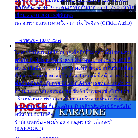
ขอรักคืน 24. 01:19:56 คนเรารักกันยาก 25. 01:23:06 หัวใจ
เถื่อน 26. 01:26:45 อยู่เพื่อลูก
เพลงเพราะเสนาะดวงใจ - ดาวใจ ไพจิตร (Official Audio)
159 views • 10.07.2569
ไม่เคยรักใครแน่หรือ อยากเชื่อถือก็ไม่กล้า ติ๋มใช่คนสวย
ตรึงใจ ติ๋มใช่งามซึ้งตรึงตรา พี่หรือจะมาหมายร่วมชีวี ก็
คนเขาลืออื้อฉาว ว่าสาวๆรุมตอมพี่ ติ๋มอยากรับรักเหมือน
กัน แต่หวั่นจะช้ำดวงฤดี กลัวแฟนของพี่ชี้หน้าด่าทอ ก็คน
ชื่อต๋อยต้อยตุ้มตุ๋ยต่าย พี่ยังลืมได้ง่ายๆเลยหนอ แค่ตัวเรา
สาวบ้านนา แสนจะซอมซ่อ ขืนรักขืนรอคงช้ำสักวัน ถ้า
จริงเหมือนคำพร่ำเฉลย พี่อย่าเฉยรีบมาหมั้น ถ้าพี่สู่ขอ
ตามธรรมเนียม ติ๋มจะเตรียมรับเกลียวสัมพันธ์ ผิดหวังไม่
หวั่นขอยอมได้เคียง
รักติ๋มแน่หรือ - หงษ์ทอง ดาวอุดร (ซาวด์ดนตรี)
(KARAOKE)