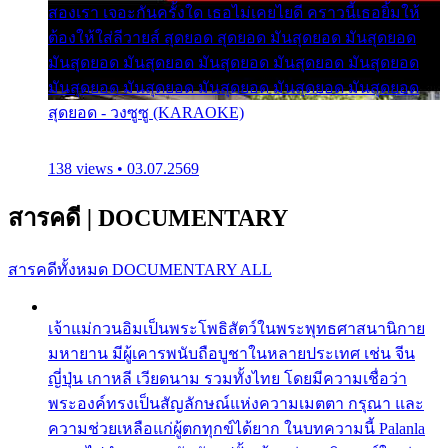
สองเรา เจอะกันครั้งใด เธอไม่เคยไยดี คราวนี้เธอยิ้มให้
ต้องให้ใส่ลีวายส์ สุดยอด สุดยอด มันสุดยอด มันสุดยอด
มันสุดยอด มันสุดยอด มันสุดยอด มันสุดยอด มันสุดยอด
มันสุดยอด มันสุดยอด มันสุดยอด มันสุดยอด มันสุดยอด
สุดยอด - วงซูซู (KARAOKE)
138 views • 03.07.2569
สารคดี
|
DOCUMENTARY
สารคดีทั้งหมด
DOCUMENTARY ALL
เจ้าแม่กวนอิมเป็นพระโพธิสัตว์ในพระพุทธศาสนานิกาย
มหายาน มีผู้เคารพนับถือบูชาในหลายประเทศ เช่น จีน
ญี่ปุ่น เกาหลี เวียดนาม รวมทั้งไทย โดยมีความเชื่อว่า
พระองค์ทรงเป็นสัญลักษณ์แห่งความเมตตา กรุณา และ
ความช่วยเหลือแก่ผู้ตกทุกข์ได้ยาก ในบทความนี้ Palanla