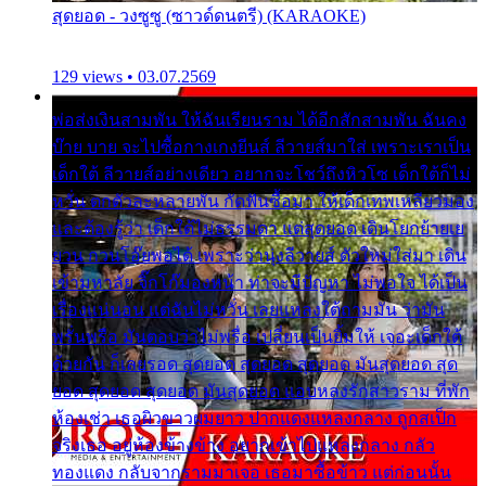
สุดยอด - วงซูซู (ซาวด์ดนตรี) (KARAOKE)
129 views • 03.07.2569
พ่อส่งเงินสามพัน ให้ฉันเรียนราม ได้อีกสักสามพัน ฉันคง
บ๊าย บาย จะไปซื้อกางเกงยีนส์ ลีวายส์มาใส่ เพราะเราเป็น
เด็กใต้ ลีวายส์อย่างเดียว อยากจะโชว์ถึงหิวโซ เด็กใต้ก็ไม่
หวั่น ตกตัวละหลายพัน กัดฟันซื้อมา ให้เด็กเทพเหลียวมอง
และต้องรู้ว่า เด็กใต้ไม่ธรรมดา แต่สุดยอด เดินโยกย้ายเย
ยวน กวนโอ๊ยพอได้ เพราะว่านุ่งลีวายส์ ตัวใหม่ใส่มา เดิน
เข้ามหาลัย จิ๊กโก๊มองหน้า ท่าจะมีปัญหา ไม่พอใจ ได้เป็น
เรื่องแน่นอน แต่ฉันไม่หวั่น เลยแหลงใต้ถามมัน ว่ามัน
พรั่นพรือ มันตอบว่าไม่พรื่อ เปลี่ยนเป็นยิ้มให้ เจอะเด็กใต้
ด้วยกัน ก็เลยรอด สุดยอด สุดยอด สุดยอด มันสุดยอด สุด
ยอด สุดยอด สุดยอด มันสุดยอด แอบหลงรักสาวราม ที่พัก
ห้องเช่า เธอผิวขาวผมยาว ปากแดงแหลงกลาง ถูกสเป็ก
จริงเธอ อยู่ห้องข้างข้าง อยากเข้าไปแหลงกลาง กลัว
ทองแดง กลับจากรามมาเจอ เธอมาซื้อข้าว แต่ก่อนนั้น