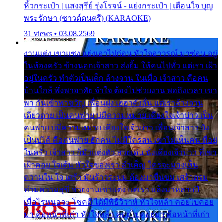
หิ้วกระเป๋า | แสงสุรีย์ รุ่งโรจน์ - แย่งกระเป๋า | เตือนใจ บุญ
พระรักษา (ซาวด์ดนตรี) (KARAOKE)
31 views • 03.08.2569
งานแต่ง เขาแซง แย่งเอาไปก่อน หัวใจอาวรณ์ มาซ่อน อยู่
ในห้องครัว ข้างนอกเจ้าสาว ส่งยิ้ม ให้คนไปทั่ว แต่เรา เฝ้า
อยู่ในครัว ทำตัวเป็นเด็ก ล้างจาน ในเมื่อ เจ้าสาว คือคน
บ้านใกล้ พึ่งพาอาศัย จำใจ ต้องไปช่วยงาน พอถึงเวลา เขา
พา กันเข้าพาขวัญ เพื่อนฝูง เฮฮาดังลั่น แต่เราล้างจาน
เดียวดาย เป็นคนพ่าย บ่มีความหมาย เคียงใจเจ้าบ่าว เป็น
คนพ่าย บ่มีความหมาย เคียงใจเจ้าบ่าว เพื่อนเจ้าสาว ยัง
เป็นบ่ได้ คือคนพ่าย ฮักคน ไม่มีใครสน เขาไม่เห็นคน ที่อยู่
ในครัว เจ้าสาว ก็มัวแต่งตัว สวยเด่น นั่งเคียงเจ้าบ่าว ที่เขา
เฝ้าคอย ใจเต้น หัวใจของเรา ลำเค็ญ ใครจะมองเห็น
ความใน ใจ เศร้า มันร้าวระบม ต้องมาขื่นขม เศร้าตรม
ท่ามความสุขี ช่วยงานเขาแต่ง แต่เรา แล้งมาหลายปี
เมื่อไรหนอจะ โชคดี ได้มีพิธีวิวาห์ หัวใจหล้า คอยไปคอย
มา คือหน้าที่เก่า หัวใจหล้า คอยไปคอยมา คือหน้าที่เก่า