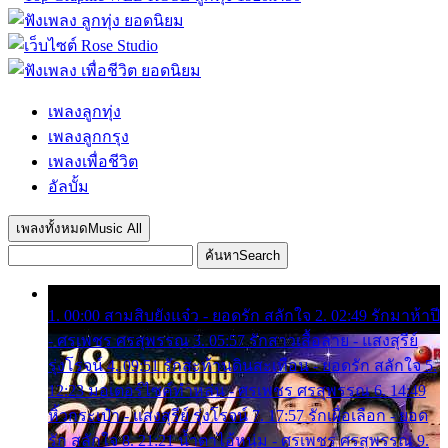
เพลงลูกทุ่ง
เพลงลูกกรุง
เพลงเพื่อชีวิต
อัลบั้ม
เพลงทั้งหมด
Music All
ค้นหา
Search
1. 00:00 สามสิบยังแจ๋ว - ยอดรัก สลักใจ 2. 02:49 รักมาห้าปี
- ศรเพชร ศรสุพรรณ 3. 05:57 รักสาวเสื้อลาย - แสงสุรีย์
รุ่งโรจน์ 4. 09:51 รักสะท้านดินสะเทือน - ยอดรัก สลักใจ 5.
12:23 มอเตอร์ไซค์ทำหล่น - ศรเพชร ศรสุพรรณ 6. 14:49
หิ้วกระเป๋า - แสงสุรีย์ รุ่งโรจน์ 7. 17:57 รักเผื่อเลือก - ยอด
รัก สลักใจ 8. 21:21 น้ำตาไอ้หนุ่ม - ศรเพชร ศรสุพรรณ 9.