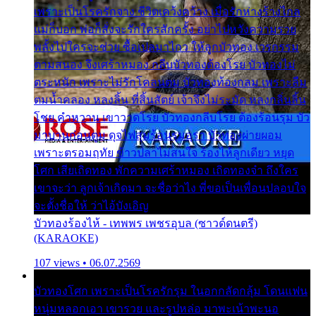
เพราะเป็นโรครักจาง ชีวิตเคว้งคว้าง เมื่อรักห่างร้างไกล
แม่ก็บอก พ่อก็สั่งจะรักใครสักครั้ง อย่าไปหวังความรวย
พลั้งไปใครจะช่วย ซื้อเปลมาไกว ให้ลูกบัวทอง เวรกรรม
ตามสนอง จึงเศร้าหมอง กลีบบัวทองต้องโรย บัวทองไม่
ตระหนัก เพราะไม่รักโคลนตม บัวทองท้องกลม เพราะลืม
ตมน้ำคลอง หลงลิ้น ที่สิ้นสัตย์ เจ้าจึงไม่ระมัด หลงกลิ่นลิ้น
โชย คำหวาน เขาวาดโรย บัวทองกลีบโรย ต้องร้อนรุม บัว
มาบานก่อนตูม ดุจไฟสุมร้อนรุมอุรา บัวทองผ่ายผอม
เพราะตรอมฤทัย ข้าวปลาไม่สนใจ ร้องไห้ลูกเดียว หยุด
โศก เสียเถิดทอง พักความเศร้าหมอง เถิดทองจ๋า ถึงใคร
เขาจะว่า ลูกเจ้าเกิดมา จะชื่อว่าไง พี่ขอเป็นเพื่อนปลอบใจ
จะตั้งชื่อให้ ว่าไอ้บังเอิญ
บัวทองร้องไห้ - เทพพร เพชรอุบล (ซาวด์ดนตรี)
(KARAOKE)
107 views • 06.07.2569
บัวทองโศก เพราะเป็นโรครักรุม ในอกกลัดกลุ้ม โดนแฟน
หนุ่มหลอกเอา เขารวย และรูปหล่อ มาพะเน้าพะนอ