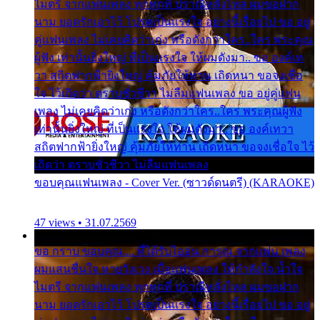
ไมตรี จากแฟนเพลง ทุกทุกที่ ปราณีหลั่งไหล ผมขอฝาก
นาม ยอดรักเอาไว้ โปรดเป็นแรงใจ อย่างนี้เรื่อยไป ขอ อยู่
คู่แฟนเพลง ไม่เคยคิดว่าเก่ง หรือดังกว่าใคร..ใคร พระคุณ
ผู้ฟัง เท่านั้นยิ่งใหญ่ ที่เป็นแรงใจ ให้ผมดังมา.. ขอ องค์เท
วา สถิตฟากฟ้ายิ่งใหญ่ คุ้มภัยให้ท่าน เถิดหนา ขอจงเชื่อ
ใจ ไว้เถิดว่า ตราบชั่วชีวา ไม่ลืมแฟนเพลง ขอ อยู่คู่แฟน
เพลง ไม่เคยคิดว่าเก่ง หรือดังกว่าใคร..ใคร พระคุณผู้ฟัง
เท่านั้นยิ่งใหญ่ ที่เป็นแรงใจ ให้ผมดังมา.. ขอ องค์เทวา
สถิตฟากฟ้ายิ่งใหญ่ คุ้มภัยให้ท่าน เถิดหนา ขอจงเชื่อใจ ไว้
เถิดว่า ตราบชั่วชีวา ไม่ลืมแฟนเพลง
ขอบคุณแฟนเพลง - Cover Ver. (ซาวด์ดนตรี) (KARAOKE)
47 views • 31.07.2569
ขอ กราบ ขอบคุณ.... ที่ได้รับไออุ่น การุณ จากแฟน เพลง
ผมแสนชื่นใจ หายวังเวง เมื่อแฟนเพลง ให้กำลังใจ น้ำใจ
ไมตรี จากแฟนเพลง ทุกทุกที่ ปราณีหลั่งไหล ผมขอฝาก
นาม ยอดรักเอาไว้ โปรดเป็นแรงใจ อย่างนี้เรื่อยไป ขอ อยู่