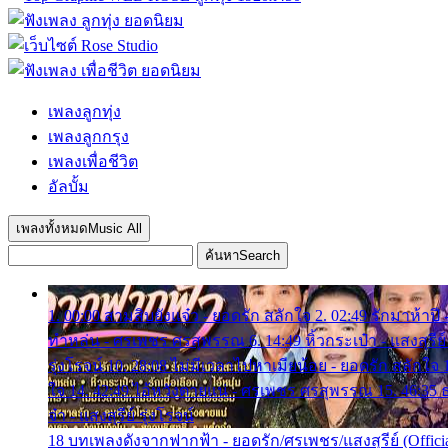
เพลงลูกทุ่ง
เพลงลูกกรุง
เพลงเพื่อชีวิต
อัลบั้ม
เพลงทั้งหมด
Music All
ค้นหา
Search
1. 00:00 สามสิบยังแจ๋ว - ยอดรัก สลักใจ 2. 02:49 รักมาห้าปี
ทำหล่น - ศรเพชร ศรสุพรรณ 6. 14:49 หิ้วกระเป๋า - แสงสุรีย์ 
รุ่งโรจน์ 10. 28:08 ไม่มีเวลาไปหาเมียน้อย - ยอดรัก สลักใ
ใจ 14. 42:49 ไอ้หวังตายแน่ - ศรเพชร ศรสุพรรณ 15. 46:35 ธา
จ๋า - แสงสุรีย์ รุ่งโรจน์
18 บทเพลงดังจากฟากฟ้า - ยอดรัก/ศรเพชร/แสงสุรีย์ (Officia