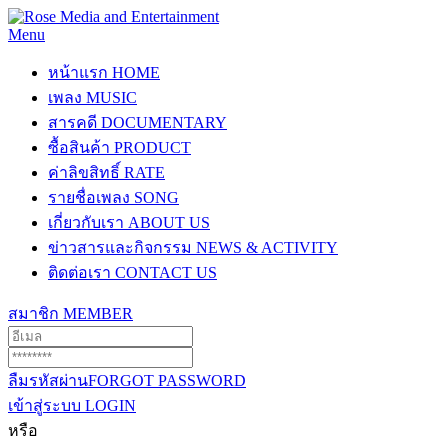
Menu
หน้าแรก
HOME
เพลง
MUSIC
สารคดี
DOCUMENTARY
ซื้อสินค้า
PRODUCT
ค่าลิขสิทธิ์
RATE
รายชื่อเพลง
SONG
เกี่ยวกับเรา
ABOUT US
ข่าวสารและกิจกรรม
NEWS & ACTIVITY
ติดต่อเรา
CONTACT US
สมาชิก
MEMBER
ลืมรหัสผ่าน
FORGOT PASSWORD
เข้าสู่ระบบ
LOGIN
หรือ