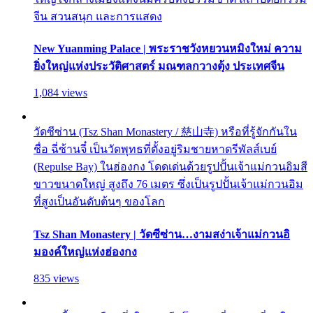
จีน สวนสนุก และการแสดง
New Yuanming Palace | พระราชวังหยวนหมิงใหม่ ความ
ยิ่งใหญ่แห่งประวัติศาสตร์ มณฑลกวางตุ้ง ประเทศจีน
1,084 views
วัดซีซ่าน (Tsz Shan Monastery / 慈山寺) หรือที่รู้จักกันใน
ชื่อ ฉี่ซ้านจี๋ เป็นวัดพุทธที่ตั้งอยู่ริมชายหาดรีพัลส์เบย์
(Repulse Bay) ในฮ่องกง โดดเด่นด้วยรูปปั้นเจ้าแม่กวนอิมสี
ขาวขนาดใหญ่ สูงถึง 76 เมตร ซึ่งเป็นรูปปั้นเจ้าแม่กวนอิม
ที่สูงเป็นอันดับต้นๆ ของโลก
Tsz Shan Monastery | วัดซีซ่าน…งามสง่าเจ้าแม่กวนอิ
มองค์ใหญ่แห่งฮ่องกง
835 views