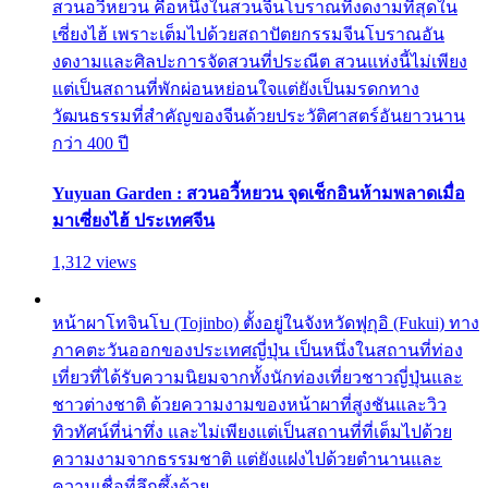
สวนอวี้หยวน คือหนึ่งในสวนจีนโบราณที่งดงามที่สุดใน
เซี่ยงไฮ้ เพราะเต็มไปด้วยสถาปัตยกรรมจีนโบราณอัน
งดงามและศิลปะการจัดสวนที่ประณีต สวนแห่งนี้ไม่เพียง
แต่เป็นสถานที่พักผ่อนหย่อนใจแต่ยังเป็นมรดกทาง
วัฒนธรรมที่สำคัญของจีนด้วยประวัติศาสตร์อันยาวนาน
กว่า 400 ปี
Yuyuan Garden : สวนอวี้หยวน จุดเช็กอินห้ามพลาดเมื่อ
มาเซี่ยงไฮ้ ประเทศจีน
1,312 views
หน้าผาโทจินโบ (Tojinbo) ตั้งอยู่ในจังหวัดฟุกุอิ (Fukui) ทาง
ภาคตะวันออกของประเทศญี่ปุ่น เป็นหนึ่งในสถานที่ท่อง
เที่ยวที่ได้รับความนิยมจากทั้งนักท่องเที่ยวชาวญี่ปุ่นและ
ชาวต่างชาติ ด้วยความงามของหน้าผาที่สูงชันและวิว
ทิวทัศน์ที่น่าทึ่ง และไม่เพียงแต่เป็นสถานที่ที่เต็มไปด้วย
ความงามจากธรรมชาติ แต่ยังแฝงไปด้วยตำนานและ
ความเชื่อที่ลึกซึ้งด้วย