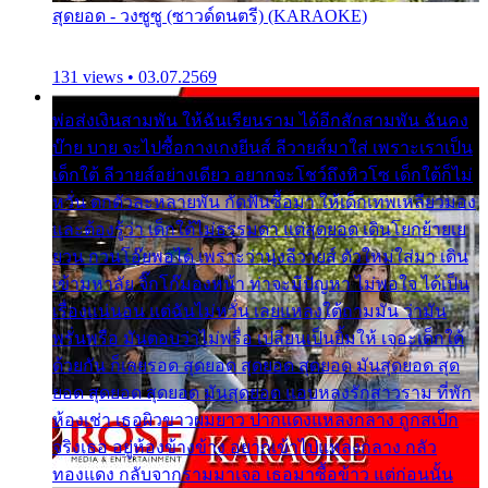
สุดยอด - วงซูซู (ซาวด์ดนตรี) (KARAOKE)
131 views • 03.07.2569
พ่อส่งเงินสามพัน ให้ฉันเรียนราม ได้อีกสักสามพัน ฉันคง
บ๊าย บาย จะไปซื้อกางเกงยีนส์ ลีวายส์มาใส่ เพราะเราเป็น
เด็กใต้ ลีวายส์อย่างเดียว อยากจะโชว์ถึงหิวโซ เด็กใต้ก็ไม่
หวั่น ตกตัวละหลายพัน กัดฟันซื้อมา ให้เด็กเทพเหลียวมอง
และต้องรู้ว่า เด็กใต้ไม่ธรรมดา แต่สุดยอด เดินโยกย้ายเย
ยวน กวนโอ๊ยพอได้ เพราะว่านุ่งลีวายส์ ตัวใหม่ใส่มา เดิน
เข้ามหาลัย จิ๊กโก๊มองหน้า ท่าจะมีปัญหา ไม่พอใจ ได้เป็น
เรื่องแน่นอน แต่ฉันไม่หวั่น เลยแหลงใต้ถามมัน ว่ามัน
พรั่นพรือ มันตอบว่าไม่พรื่อ เปลี่ยนเป็นยิ้มให้ เจอะเด็กใต้
ด้วยกัน ก็เลยรอด สุดยอด สุดยอด สุดยอด มันสุดยอด สุด
ยอด สุดยอด สุดยอด มันสุดยอด แอบหลงรักสาวราม ที่พัก
ห้องเช่า เธอผิวขาวผมยาว ปากแดงแหลงกลาง ถูกสเป็ก
จริงเธอ อยู่ห้องข้างข้าง อยากเข้าไปแหลงกลาง กลัว
ทองแดง กลับจากรามมาเจอ เธอมาซื้อข้าว แต่ก่อนนั้น