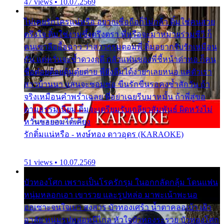
47 views • 10.07.2569
ไม่เคยรักใครแน่หรือ อยากเชื่อถือก็ไม่กล้า ติ๋มใช่คนสวย
ตรึงใจ ติ๋มใช่งามซึ้งตรึงตรา พี่หรือจะมาหมายร่วมชีวี ก็
คนเขาลืออื้อฉาว ว่าสาวๆรุมตอมพี่ ติ๋มอยากรับรักเหมือน
กัน แต่หวั่นจะช้ำดวงฤดี กลัวแฟนของพี่ชี้หน้าด่าทอ ก็คน
ชื่อต๋อยต้อยตุ้มตุ๋ยต่าย พี่ยังลืมได้ง่ายๆเลยหนอ แค่ตัวเรา
สาวบ้านนา แสนจะซอมซ่อ ขืนรักขืนรอคงช้ำสักวัน ถ้า
จริงเหมือนคำพร่ำเฉลย พี่อย่าเฉยรีบมาหมั้น ถ้าพี่สู่ขอ
ตามธรรมเนียม ติ๋มจะเตรียมรับเกลียวสัมพันธ์ ผิดหวังไม่
หวั่นขอยอมได้เคียง
รักติ๋มแน่หรือ - หงษ์ทอง ดาวอุดร (KARAOKE)
51 views • 10.07.2569
บัวทองโศก เพราะเป็นโรครักรุม ในอกกลัดกลุ้ม โดนแฟน
หนุ่มหลอกเอา เขารวย และรูปหล่อ มาพะเน้าพะนอ
ออเซาะจนใจเบา สงสาร บัวทองเศร้า น้ำตาคลอเบ้า เฝ้า
อาลัย หนุ่มรูปหล่อหนีไกล หัวใจบัวทองระรวย บัวทองโศก