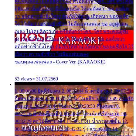
คู่แฟนเพลง ไม่เคยคิดว่าเก่ง หรือดังกว่าใคร..ใคร พระคุณ
ผู้ฟัง เท่านั้นยิ่งใหญ่ ที่เป็นแรงใจ ให้ผมดังมา.. ขอ องค์เท
วา สถิตฟากฟ้ายิ่งใหญ่ คุ้มภัยให้ท่าน เถิดหนา ขอจงเชื่อ
ใจ ไว้เถิดว่า ตราบชั่วชีวา ไม่ลืมแฟนเพลง ขอ อยู่คู่แฟน
เพลง ไม่เคยคิดว่าเก่ง หรือดังกว่าใคร..ใคร พระคุณผู้ฟัง
เท่านั้นยิ่งใหญ่ ที่เป็นแรงใจ ให้ผมดังมา.. ขอ องค์เทวา
สถิตฟากฟ้ายิ่งใหญ่ คุ้มภัยให้ท่าน เถิดหนา ขอจงเชื่อใจ ไว้
เถิดว่า ตราบชั่วชีวา ไม่ลืมแฟนเพลง
ขอบคุณแฟนเพลง - Cover Ver. (KARAOKE)
53 views • 31.07.2569
1. 00:00:00 ยินดีรับเดน 2. 00:03:44 น้ำตาอีสาน 3. 00:07:51
กิ่งทองใบหยก 4. 00:10:35 น้ำนิ่งไหลลึก 5. 00:13:49 ลานรัก
ลานเท 6. 00:17:06 จำใจจาก 7. 00:20:53 คืนฝนตก 8.
00:25:16 น้ำลงเดือนยี่ 9. 00:28:47 โสนน้อยเรือนงาม 10.
00:32:29 ตอไม้ที่ตายแล้ว 11. 00:35:41 น้ำกรดแช่เย็น 12.
00:39:08 อยากฟังซ้ำ 13. 00:42:32 รู้ว่าเขาหลอก 14.