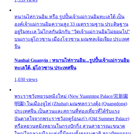
หนานไห่กวนอิม หรือ รูปปั้นเจ้าแม่กวนอิมทะเลใต้ เป็น
องค์เจ้าแม่กวนอิมความสูง 33 เมตรรวมฐาน ประดิษฐาน
อยู่ริมทะเล ไม่ไกลกันนักกับ “วัดเจ้าแม่กวนอิมไม่ยอมไป”
บนเกาะผู่โถวซาน เมืองโจวซาน มณฑลเจ้อเจียง ประเทศ
จีน
Nanhai Guanyin : หนานไห่กวนอิม...รูปปั้นเจ้าแม่กวนอิม
ทะเลใต้, ผู่โถวซาน ประเทศจีน
1,030 views
พระราชวังหยวนหมิงใหม่ (New Yuanming Palace/宮新園
明園) ในเมืองจูไห่ (Zhuhai) มณฑลกวางตุ้ง (Quangdong)
ประเทศจีน เป็นสวนและสถานที่ท่องเที่ยวที่ได้รับแรง
บันดาลใจจากพระราชวังฤดูร้อนเก่า (Old Summer Palace)
หรือหยวนหมิงหยวนในกรุงปักกิ่ง สวนสาธารณะขนาด
ใหญ่ใจกลางเมืองแห่งนี้มีครบทั้งธรรมชาติ สถาปัตยกรรม