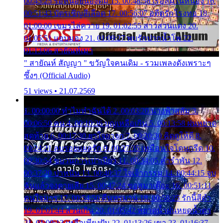
00:45:25 รอหน่อยน้องติ๋ม 15. 00:48:56 เรือล่มในหนอง 16.
00:51:43 บัตรเชิญสีเลือด 17. 00:56:07 อดีตรักโรงทอ 18.
01:00:00 เขมรไล่ควาย 19. 01:02:55 สาวสวนแตง 20.
01:05:51 แอบมอง 21. 01:09:27 พบรักปากน้ำโพ 22.
01:13:06 สายัณห์เมา
" สายัณห์ สัญญา " ขวัญใจคนเดิม - รวมเพลงดังเพราะๆ
ซึ้งๆ (Official Audio)
51 views • 21.07.2569
1. 00:00:00 ทำไมทำฉันได้ 2. 00:03:20 นางฟ้าสลัม 3.
00:06:50 คน 4. 00:10:36 บุญเหลือเกิน 5. 00:13:58 ฝนหยาด
สุดท้าย 6. 00:17:30 ยาใจยาจก 7. 00:20:30 คิดดูให้ดี 8.
00:24:21 ลบรอยแผลรัก 9. 00:27:35 เหมือนใจโดนกรีด 10.
00:30:54 ขบวนการเปาเปียว 11. 00:34:05 คำรำพัน 12.
00:37:20 ปาหนัน 13. 00:40:37 ใจเจ้ากรรม 14. 00:44:15 จูบ
ฉันแล้วจงตายเสีย 15. 00:47:24 ขอสูมาเต๊อะ 16. 00:51:11
คนใจมาร 17. 00:54:50 คืนทรมาน 18. 00:58:25 รักนี้สีดำ
19. 01:01:44 ส่วนเกิน 20. 01:05:42 หยาดน้ำฝนหยดน้ำตา
21. 01:09:13 เหลือเพียงฝัน 22. 01:13:26 เขา 23. 01:16:37