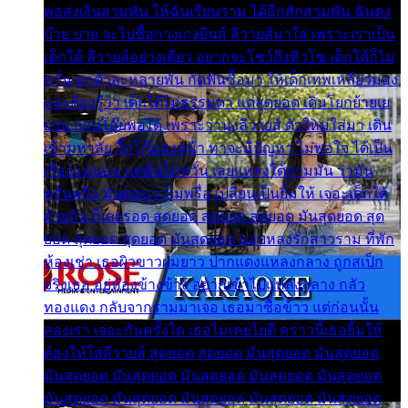
พ่อส่งเงินสามพัน ให้ฉันเรียนราม ได้อีกสักสามพัน ฉันคง
บ๊าย บาย จะไปซื้อกางเกงยีนส์ ลีวายส์มาใส่ เพราะเราเป็น
เด็กใต้ ลีวายส์อย่างเดียว อยากจะโชว์ถึงหิวโซ เด็กใต้ก็ไม่
หวั่น ตกตัวละหลายพัน กัดฟันซื้อมา ให้เด็กเทพเหลียวมอง
และต้องรู้ว่า เด็กใต้ไม่ธรรมดา แต่สุดยอด เดินโยกย้ายเย
ยวน กวนโอ๊ยพอได้ เพราะว่านุ่งลีวายส์ ตัวใหม่ใส่มา เดิน
เข้ามหาลัย จิ๊กโก๊มองหน้า ท่าจะมีปัญหา ไม่พอใจ ได้เป็น
เรื่องแน่นอน แต่ฉันไม่หวั่น เลยแหลงใต้ถามมัน ว่ามัน
พรั่นพรือ มันตอบว่าไม่พรื่อ เปลี่ยนเป็นยิ้มให้ เจอะเด็กใต้
ด้วยกัน ก็เลยรอด สุดยอด สุดยอด สุดยอด มันสุดยอด สุด
ยอด สุดยอด สุดยอด มันสุดยอด แอบหลงรักสาวราม ที่พัก
ห้องเช่า เธอผิวขาวผมยาว ปากแดงแหลงกลาง ถูกสเป็ก
จริงเธอ อยู่ห้องข้างข้าง อยากเข้าไปแหลงกลาง กลัว
ทองแดง กลับจากรามมาเจอ เธอมาซื้อข้าว แต่ก่อนนั้น
สองเรา เจอะกันครั้งใด เธอไม่เคยไยดี คราวนี้เธอยิ้มให้
ต้องให้ใส่ลีวายส์ สุดยอด สุดยอด มันสุดยอด มันสุดยอด
มันสุดยอด มันสุดยอด มันสุดยอด มันสุดยอด มันสุดยอด
มันสุดยอด มันสุดยอด มันสุดยอด มันสุดยอด มันสุดยอด