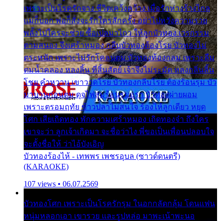
เพราะเป็นโรครักจาง ชีวิตเคว้งคว้าง เมื่อรักห่างร้างไกล
แม่ก็บอก พ่อก็สั่งจะรักใครสักครั้ง อย่าไปหวังความรวย
พลั้งไปใครจะช่วย ซื้อเปลมาไกว ให้ลูกบัวทอง เวรกรรม
ตามสนอง จึงเศร้าหมอง กลีบบัวทองต้องโรย บัวทองไม่
ตระหนัก เพราะไม่รักโคลนตม บัวทองท้องกลม เพราะลืม
ตมน้ำคลอง หลงลิ้น ที่สิ้นสัตย์ เจ้าจึงไม่ระมัด หลงกลิ่นลิ้น
โชย คำหวาน เขาวาดโรย บัวทองกลีบโรย ต้องร้อนรุม บัว
มาบานก่อนตูม ดุจไฟสุมร้อนรุมอุรา บัวทองผ่ายผอม
เพราะตรอมฤทัย ข้าวปลาไม่สนใจ ร้องไห้ลูกเดียว หยุด
โศก เสียเถิดทอง พักความเศร้าหมอง เถิดทองจ๋า ถึงใคร
เขาจะว่า ลูกเจ้าเกิดมา จะชื่อว่าไง พี่ขอเป็นเพื่อนปลอบใจ
จะตั้งชื่อให้ ว่าไอ้บังเอิญ
บัวทองร้องไห้ - เทพพร เพชรอุบล (ซาวด์ดนตรี)
(KARAOKE)
107 views • 06.07.2569
บัวทองโศก เพราะเป็นโรครักรุม ในอกกลัดกลุ้ม โดนแฟน
หนุ่มหลอกเอา เขารวย และรูปหล่อ มาพะเน้าพะนอ