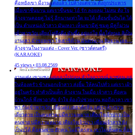
คือหยังเขา มีงานแต่งแล้ว ไปล้างแต่จาน ดั่งถูกประหาร
เมื่อเขาชื่นบาน แต่เราขื่นขม โอ้ รัก ลอยลม ไม่สม ดัง ใจ
ล้างจานคอยคู่ ไม่รู้ อีกนานเท่าใด จะได้ เลื่อนขั้นบันได ได้
เป็น ตำแหน่งเจ้าสาว มันเหงา เห็นเขามีคู่ ซมดู มีคู่ก็ม่วน
เข้าพาขวัญ เสียงโห่ตึงตึง มันซึ้ง อยู่แก่ใจ มื้อใด๋หนอ สิเป็น
งานเฮา มัวซอยเขา ใจเฮาซิด้าน มันทรมาน จับจาน เอย…
ล้างจานในงานแต่ง - Cover Ver. (ซาวด์ดนตรี)
(KARAOKE)
45 views • 03.08.2569
งานแต่ง เขาแซง แย่งเอาไปก่อน หัวใจอาวรณ์ มาซ่อน อยู่
ในห้องครัว ข้างนอกเจ้าสาว ส่งยิ้ม ให้คนไปทั่ว แต่เรา เฝ้า
อยู่ในครัว ทำตัวเป็นเด็ก ล้างจาน ในเมื่อ เจ้าสาว คือคน
บ้านใกล้ พึ่งพาอาศัย จำใจ ต้องไปช่วยงาน พอถึงเวลา เขา
พา กันเข้าพาขวัญ เพื่อนฝูง เฮฮาดังลั่น แต่เราล้างจาน
เดียวดาย เป็นคนพ่าย บ่มีความหมาย เคียงใจเจ้าบ่าว เป็น
คนพ่าย บ่มีความหมาย เคียงใจเจ้าบ่าว เพื่อนเจ้าสาว ยัง
เป็นบ่ได้ คือคนพ่าย ฮักคน ไม่มีใครสน เขาไม่เห็นคน ที่อยู่