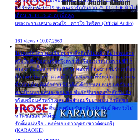
ขอรักคืน 24. 01:19:56 คนเรารักกันยาก 25. 01:23:06 หัวใจ
เถื่อน 26. 01:26:45 อยู่เพื่อลูก
เพลงเพราะเสนาะดวงใจ - ดาวใจ ไพจิตร (Official Audio)
161 views • 10.07.2569
ไม่เคยรักใครแน่หรือ อยากเชื่อถือก็ไม่กล้า ติ๋มใช่คนสวย
ตรึงใจ ติ๋มใช่งามซึ้งตรึงตรา พี่หรือจะมาหมายร่วมชีวี ก็
คนเขาลืออื้อฉาว ว่าสาวๆรุมตอมพี่ ติ๋มอยากรับรักเหมือน
กัน แต่หวั่นจะช้ำดวงฤดี กลัวแฟนของพี่ชี้หน้าด่าทอ ก็คน
ชื่อต๋อยต้อยตุ้มตุ๋ยต่าย พี่ยังลืมได้ง่ายๆเลยหนอ แค่ตัวเรา
สาวบ้านนา แสนจะซอมซ่อ ขืนรักขืนรอคงช้ำสักวัน ถ้า
จริงเหมือนคำพร่ำเฉลย พี่อย่าเฉยรีบมาหมั้น ถ้าพี่สู่ขอ
ตามธรรมเนียม ติ๋มจะเตรียมรับเกลียวสัมพันธ์ ผิดหวังไม่
หวั่นขอยอมได้เคียง
รักติ๋มแน่หรือ - หงษ์ทอง ดาวอุดร (ซาวด์ดนตรี)
(KARAOKE)