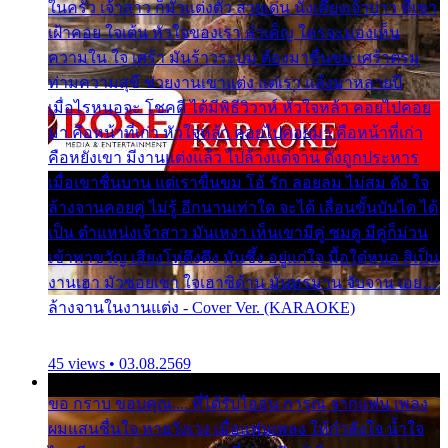
ในครัว เจ้าสาว ก็มัวแต่งตัว สวยเด่น นั่งเคียงเจ้าบ่าว ที่เขา
เฝ้าคอย ใจเต้น หัวใจของเรา ลำเค็ญ ใครจะมองเห็น
ความใน ใจ เศร้า มันร้าวระบม ต้องมาขื่นขม เศร้าตรม
ท่ามความสุขี ช่วยงานเขาแต่ง แต่เรา แล้งมาหลายปี
เมื่อไรหนอจะ โชคดี ได้มีพิธีวิวาห์ หัวใจหล้า คอยไปคอย
มา คือหน้าที่เก่า หัวใจหล้า คอยไปคอยมา คือหน้าที่เก่า
คือหยังเขา มีงานแต่งแล้ว ไปล้างแต่จาน ดั่งถูกประหาร
เมื่อเขาชื่นบาน แต่เราขื่นขม โอ้ รัก ลอยลม ไม่สม ดัง ใจ
ล้างจานคอยคู่ ไม่รู้ อีกนานเท่าใด จะได้ เลื่อนขั้นบันได ได้
เป็น ตำแหน่งเจ้าสาว มันเหงา เห็นเขามีคู่ ซมดู มีคู่ก็ม่วน
เข้าพาขวัญ เสียงโห่ตึงตึง มันซึ้ง อยู่แก่ใจ มื้อใด๋หนอ สิเป็น
งานเฮา มัวซอยเขา ใจเฮาซิด้าน มันทรมาน จับจาน เอย…
ล้างจานในงานแต่ง - Cover Ver. (KARAOKE)
45 views • 03.08.2569
ขอ กราบ ขอบคุณ.... ที่ได้รับไออุ่น การุณ จากแฟน เพลง
ผมแสนชื่นใจ หายวังเวง เมื่อแฟนเพลง ให้กำลังใจ น้ำใจ