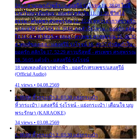
24:27 สามเณรกำพร้า - แสงสุรีย์ รุ่งโรจน์ 10. 28:08 ไม่มี
เวลาไปหาเมียน้อย - ยอดรัก สลักใจ 11. 31:29 ชีวิตไอ้
ธรรม - ศรเพชร ศรสุพรรณ 12. 35:26 ทหารอากาศขาดรัก
- แสงสุรีย์ รุ่งโรจน์ 13. 39:01 คนหัวใจโทรม - ยอดรัก สลัก
ใจ 14. 42:49 ไอ้หวังตายแน่ - ศรเพชร ศรสุพรรณ 15. 46:35
ธาตุแท้ของเธอ - แสงสุรีย์ รุ่งโรจน์ 16. 49:57 กำนันกำใน -
ยอดรัก สลักใจ 17. 52:29 สาวบริสุทธิ์ - ศรเพชร ศรสุพรรณ
18. 56:05 แต๋วจ๋า - แสงสุรีย์ รุ่งโรจน์
18 บทเพลงดังจากฟากฟ้า - ยอดรัก/ศรเพชร/แสงสุรีย์
(Official Audio)
41 views • 04.08.2569
1. 00:00 หิ้วกระเป๋า 2. 03:30 แย่งกระเป๋า
หิ้วกระเป๋า | แสงสุรีย์ รุ่งโรจน์ - แย่งกระเป๋า | เตือนใจ บุญ
พระรักษา (KARAOKE)
34 views • 03.08.2569
1. 00:00 หิ้วกระเป๋า 2. 03:30 แย่งกระเป๋า