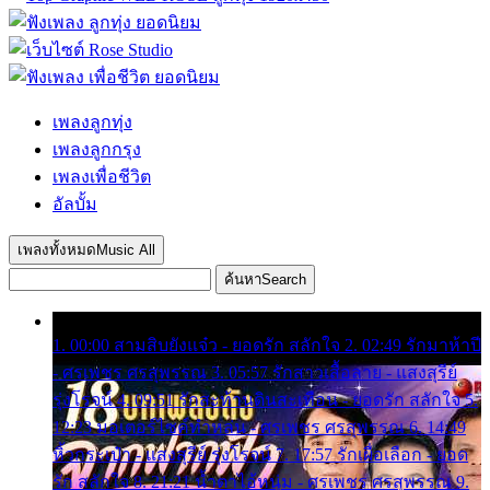
เพลงลูกทุ่ง
เพลงลูกกรุง
เพลงเพื่อชีวิต
อัลบั้ม
เพลงทั้งหมด
Music All
ค้นหา
Search
1. 00:00 สามสิบยังแจ๋ว - ยอดรัก สลักใจ 2. 02:49 รักมาห้าปี
- ศรเพชร ศรสุพรรณ 3. 05:57 รักสาวเสื้อลาย - แสงสุรีย์
รุ่งโรจน์ 4. 09:51 รักสะท้านดินสะเทือน - ยอดรัก สลักใจ 5.
12:23 มอเตอร์ไซค์ทำหล่น - ศรเพชร ศรสุพรรณ 6. 14:49
หิ้วกระเป๋า - แสงสุรีย์ รุ่งโรจน์ 7. 17:57 รักเผื่อเลือก - ยอด
รัก สลักใจ 8. 21:21 น้ำตาไอ้หนุ่ม - ศรเพชร ศรสุพรรณ 9.