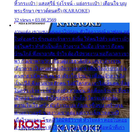
หิ้วกระเป๋า | แสงสุรีย์ รุ่งโรจน์ - แย่งกระเป๋า | เตือนใจ บุญ
พระรักษา (ซาวด์ดนตรี) (KARAOKE)
32 views • 03.08.2569
งานแต่ง เขาแซง แย่งเอาไปก่อน หัวใจอาวรณ์ มาซ่อน อยู่
ในห้องครัว ข้างนอกเจ้าสาว ส่งยิ้ม ให้คนไปทั่ว แต่เรา เฝ้า
อยู่ในครัว ทำตัวเป็นเด็ก ล้างจาน ในเมื่อ เจ้าสาว คือคน
บ้านใกล้ พึ่งพาอาศัย จำใจ ต้องไปช่วยงาน พอถึงเวลา เขา
พา กันเข้าพาขวัญ เพื่อนฝูง เฮฮาดังลั่น แต่เราล้างจาน
เดียวดาย เป็นคนพ่าย บ่มีความหมาย เคียงใจเจ้าบ่าว เป็น
คนพ่าย บ่มีความหมาย เคียงใจเจ้าบ่าว เพื่อนเจ้าสาว ยัง
เป็นบ่ได้ คือคนพ่าย ฮักคน ไม่มีใครสน เขาไม่เห็นคน ที่อยู่
ในครัว เจ้าสาว ก็มัวแต่งตัว สวยเด่น นั่งเคียงเจ้าบ่าว ที่เขา
เฝ้าคอย ใจเต้น หัวใจของเรา ลำเค็ญ ใครจะมองเห็น
ความใน ใจ เศร้า มันร้าวระบม ต้องมาขื่นขม เศร้าตรม
ท่ามความสุขี ช่วยงานเขาแต่ง แต่เรา แล้งมาหลายปี
เมื่อไรหนอจะ โชคดี ได้มีพิธีวิวาห์ หัวใจหล้า คอยไปคอย
มา คือหน้าที่เก่า หัวใจหล้า คอยไปคอยมา คือหน้าที่เก่า