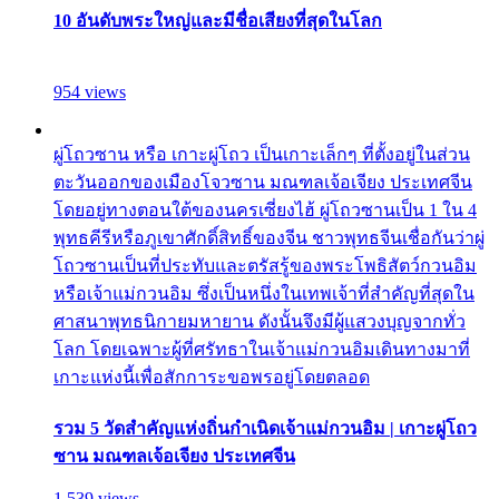
10 อันดับพระใหญ่และมีชื่อเสียงที่สุดในโลก
954 views
ผู่โถวซาน หรือ เกาะผู่โถว เป็นเกาะเล็กๆ ที่ตั้งอยู่ในส่วน
ตะวันออกของเมืองโจวซาน มณฑลเจ้อเจียง ประเทศจีน
โดยอยู่ทางตอนใต้ของนครเซี่ยงไฮ้ ผู่โถวซานเป็น 1 ใน 4
พุทธคีรีหรือภูเขาศักดิ์สิทธิ์ของจีน ชาวพุทธจีนเชื่อกันว่าผู่
โถวซานเป็นที่ประทับและตรัสรู้ของพระโพธิสัตว์กวนอิม
หรือเจ้าแม่กวนอิม ซึ่งเป็นหนึ่งในเทพเจ้าที่สำคัญที่สุดใน
ศาสนาพุทธนิกายมหายาน ดังนั้นจึงมีผู้แสวงบุญจากทั่ว
โลก โดยเฉพาะผู้ที่ศรัทธาในเจ้าแม่กวนอิมเดินทางมาที่
เกาะแห่งนี้เพื่อสักการะขอพรอยู่โดยตลอด
รวม 5 วัดสำคัญแห่งถิ่นกำเนิดเจ้าแม่กวนอิม | เกาะผู่โถว
ซาน มณฑลเจ้อเจียง ประเทศจีน
1,539 views