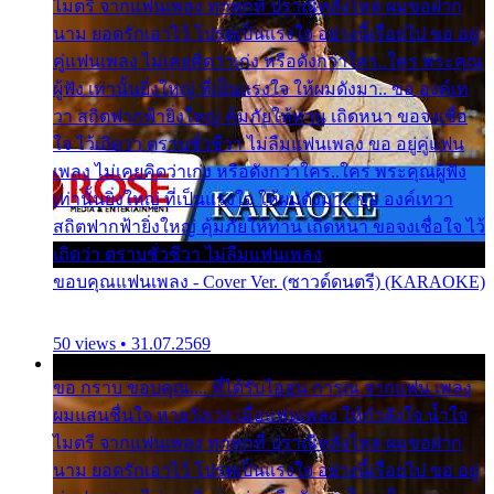
ไมตรี จากแฟนเพลง ทุกทุกที่ ปราณีหลั่งไหล ผมขอฝาก
นาม ยอดรักเอาไว้ โปรดเป็นแรงใจ อย่างนี้เรื่อยไป ขอ อยู่
คู่แฟนเพลง ไม่เคยคิดว่าเก่ง หรือดังกว่าใคร..ใคร พระคุณ
ผู้ฟัง เท่านั้นยิ่งใหญ่ ที่เป็นแรงใจ ให้ผมดังมา.. ขอ องค์เท
วา สถิตฟากฟ้ายิ่งใหญ่ คุ้มภัยให้ท่าน เถิดหนา ขอจงเชื่อ
ใจ ไว้เถิดว่า ตราบชั่วชีวา ไม่ลืมแฟนเพลง ขอ อยู่คู่แฟน
เพลง ไม่เคยคิดว่าเก่ง หรือดังกว่าใคร..ใคร พระคุณผู้ฟัง
เท่านั้นยิ่งใหญ่ ที่เป็นแรงใจ ให้ผมดังมา.. ขอ องค์เทวา
สถิตฟากฟ้ายิ่งใหญ่ คุ้มภัยให้ท่าน เถิดหนา ขอจงเชื่อใจ ไว้
เถิดว่า ตราบชั่วชีวา ไม่ลืมแฟนเพลง
ขอบคุณแฟนเพลง - Cover Ver. (ซาวด์ดนตรี) (KARAOKE)
50 views • 31.07.2569
ขอ กราบ ขอบคุณ.... ที่ได้รับไออุ่น การุณ จากแฟน เพลง
ผมแสนชื่นใจ หายวังเวง เมื่อแฟนเพลง ให้กำลังใจ น้ำใจ
ไมตรี จากแฟนเพลง ทุกทุกที่ ปราณีหลั่งไหล ผมขอฝาก
นาม ยอดรักเอาไว้ โปรดเป็นแรงใจ อย่างนี้เรื่อยไป ขอ อยู่