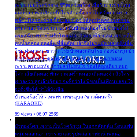
เพราะเป็นโรครักจาง ชีวิตเคว้งคว้าง เมื่อรักห่างร้างไกล
แม่ก็บอก พ่อก็สั่งจะรักใครสักครั้ง อย่าไปหวังความรวย
พลั้งไปใครจะช่วย ซื้อเปลมาไกว ให้ลูกบัวทอง เวรกรรม
ตามสนอง จึงเศร้าหมอง กลีบบัวทองต้องโรย บัวทองไม่
ตระหนัก เพราะไม่รักโคลนตม บัวทองท้องกลม เพราะลืม
ตมน้ำคลอง หลงลิ้น ที่สิ้นสัตย์ เจ้าจึงไม่ระมัด หลงกลิ่นลิ้น
โชย คำหวาน เขาวาดโรย บัวทองกลีบโรย ต้องร้อนรุม บัว
มาบานก่อนตูม ดุจไฟสุมร้อนรุมอุรา บัวทองผ่ายผอม
เพราะตรอมฤทัย ข้าวปลาไม่สนใจ ร้องไห้ลูกเดียว หยุด
โศก เสียเถิดทอง พักความเศร้าหมอง เถิดทองจ๋า ถึงใคร
เขาจะว่า ลูกเจ้าเกิดมา จะชื่อว่าไง พี่ขอเป็นเพื่อนปลอบใจ
จะตั้งชื่อให้ ว่าไอ้บังเอิญ
บัวทองร้องไห้ - เทพพร เพชรอุบล (ซาวด์ดนตรี)
(KARAOKE)
89 views • 06.07.2569
บัวทองโศก เพราะเป็นโรครักรุม ในอกกลัดกลุ้ม โดนแฟน
หนุ่มหลอกเอา เขารวย และรูปหล่อ มาพะเน้าพะนอ