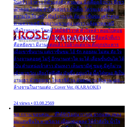
ในครัว เจ้าสาว ก็มัวแต่งตัว สวยเด่น นั่งเคียงเจ้าบ่าว ที่เขา
เฝ้าคอย ใจเต้น หัวใจของเรา ลำเค็ญ ใครจะมองเห็น
ความใน ใจ เศร้า มันร้าวระบม ต้องมาขื่นขม เศร้าตรม
ท่ามความสุขี ช่วยงานเขาแต่ง แต่เรา แล้งมาหลายปี
เมื่อไรหนอจะ โชคดี ได้มีพิธีวิวาห์ หัวใจหล้า คอยไปคอย
มา คือหน้าที่เก่า หัวใจหล้า คอยไปคอยมา คือหน้าที่เก่า
คือหยังเขา มีงานแต่งแล้ว ไปล้างแต่จาน ดั่งถูกประหาร
เมื่อเขาชื่นบาน แต่เราขื่นขม โอ้ รัก ลอยลม ไม่สม ดัง ใจ
ล้างจานคอยคู่ ไม่รู้ อีกนานเท่าใด จะได้ เลื่อนขั้นบันได ได้
เป็น ตำแหน่งเจ้าสาว มันเหงา เห็นเขามีคู่ ซมดู มีคู่ก็ม่วน
เข้าพาขวัญ เสียงโห่ตึงตึง มันซึ้ง อยู่แก่ใจ มื้อใด๋หนอ สิเป็น
งานเฮา มัวซอยเขา ใจเฮาซิด้าน มันทรมาน จับจาน เอย…
ล้างจานในงานแต่ง - Cover Ver. (KARAOKE)
24 views • 03.08.2569
ขอ กราบ ขอบคุณ.... ที่ได้รับไออุ่น การุณ จากแฟน เพลง
ผมแสนชื่นใจ หายวังเวง เมื่อแฟนเพลง ให้กำลังใจ น้ำใจ