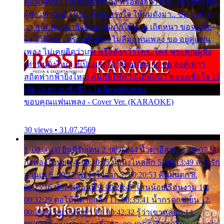
คู่แฟนเพลง ไม่เคยคิดว่าเก่ง หรือดังกว่าใคร..ใคร พระคุณ
ผู้ฟัง เท่านั้นยิ่งใหญ่ ที่เป็นแรงใจ ให้ผมดังมา.. ขอ องค์เท
วา สถิตฟากฟ้ายิ่งใหญ่ คุ้มภัยให้ท่าน เถิดหนา ขอจงเชื่อ
ใจ ไว้เถิดว่า ตราบชั่วชีวา ไม่ลืมแฟนเพลง ขอ อยู่คู่แฟน
เพลง ไม่เคยคิดว่าเก่ง หรือดังกว่าใคร..ใคร พระคุณผู้ฟัง
เท่านั้นยิ่งใหญ่ ที่เป็นแรงใจ ให้ผมดังมา.. ขอ องค์เทวา
สถิตฟากฟ้ายิ่งใหญ่ คุ้มภัยให้ท่าน เถิดหนา ขอจงเชื่อใจ ไว้
เถิดว่า ตราบชั่วชีวา ไม่ลืมแฟนเพลง
ขอบคุณแฟนเพลง - Cover Ver. (KARAOKE)
30 views • 31.07.2569
1. 00:00:00 ยินดีรับเดน 2. 00:03:44 น้ำตาอีสาน 3. 00:07:51
กิ่งทองใบหยก 4. 00:10:35 น้ำนิ่งไหลลึก 5. 00:13:49 ลานรัก
ลานเท 6. 00:17:06 จำใจจาก 7. 00:20:53 คืนฝนตก 8.
00:25:16 น้ำลงเดือนยี่ 9. 00:28:47 โสนน้อยเรือนงาม 10.
00:32:29 ตอไม้ที่ตายแล้ว 11. 00:35:41 น้ำกรดแช่เย็น 12.
00:39:08 อยากฟังซ้ำ 13. 00:42:32 รู้ว่าเขาหลอก 14.