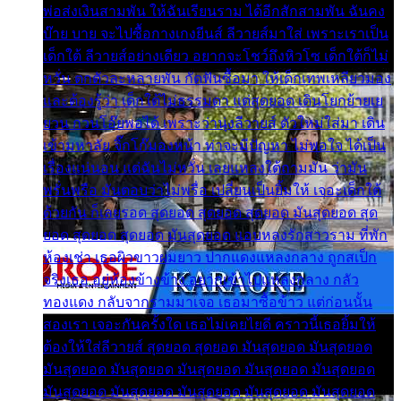
พ่อส่งเงินสามพัน ให้ฉันเรียนราม ได้อีกสักสามพัน ฉันคง
บ๊าย บาย จะไปซื้อกางเกงยีนส์ ลีวายส์มาใส่ เพราะเราเป็น
เด็กใต้ ลีวายส์อย่างเดียว อยากจะโชว์ถึงหิวโซ เด็กใต้ก็ไม่
หวั่น ตกตัวละหลายพัน กัดฟันซื้อมา ให้เด็กเทพเหลียวมอง
และต้องรู้ว่า เด็กใต้ไม่ธรรมดา แต่สุดยอด เดินโยกย้ายเย
ยวน กวนโอ๊ยพอได้ เพราะว่านุ่งลีวายส์ ตัวใหม่ใส่มา เดิน
เข้ามหาลัย จิ๊กโก๊มองหน้า ท่าจะมีปัญหา ไม่พอใจ ได้เป็น
เรื่องแน่นอน แต่ฉันไม่หวั่น เลยแหลงใต้ถามมัน ว่ามัน
พรั่นพรือ มันตอบว่าไม่พรื่อ เปลี่ยนเป็นยิ้มให้ เจอะเด็กใต้
ด้วยกัน ก็เลยรอด สุดยอด สุดยอด สุดยอด มันสุดยอด สุด
ยอด สุดยอด สุดยอด มันสุดยอด แอบหลงรักสาวราม ที่พัก
ห้องเช่า เธอผิวขาวผมยาว ปากแดงแหลงกลาง ถูกสเป็ก
จริงเธอ อยู่ห้องข้างข้าง อยากเข้าไปแหลงกลาง กลัว
ทองแดง กลับจากรามมาเจอ เธอมาซื้อข้าว แต่ก่อนนั้น
สองเรา เจอะกันครั้งใด เธอไม่เคยไยดี คราวนี้เธอยิ้มให้
ต้องให้ใส่ลีวายส์ สุดยอด สุดยอด มันสุดยอด มันสุดยอด
มันสุดยอด มันสุดยอด มันสุดยอด มันสุดยอด มันสุดยอด
มันสุดยอด มันสุดยอด มันสุดยอด มันสุดยอด มันสุดยอด