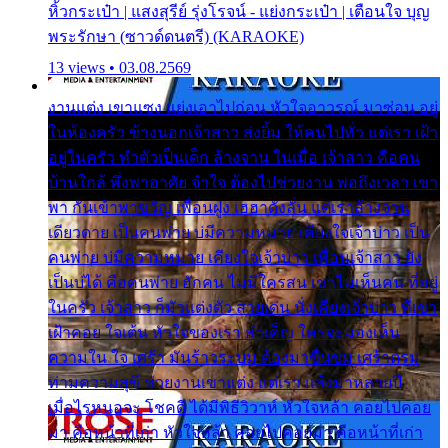
หิ้วกระเป๋า | แสงสุรีย์ รุ่งโรจน์ - แย่งกระเป๋า | เตือนใจ บุญ
พระรักษา (ซาวด์ดนตรี) (KARAOKE)
13 views • 03.08.2569
งานแต่ง เขาแซง แย่งเอาไปก่อน หัวใจอาวรณ์ มาซ่อน อยู่
ในห้องครัว ข้างนอกเจ้าสาว ส่งยิ้ม ให้คนไปทั่ว แต่เรา เฝ้า
อยู่ในครัว ทำตัวเป็นเด็ก ล้างจาน ในเมื่อ เจ้าสาว คือคน
บ้านใกล้ พึ่งพาอาศัย จำใจ ต้องไปช่วยงาน พอถึงเวลา เขา
พา กันเข้าพาขวัญ เพื่อนฝูง เฮฮาดังลั่น แต่เราล้างจาน
เดียวดาย เป็นคนพ่าย บ่มีความหมาย เคียงใจเจ้าบ่าว เป็น
คนพ่าย บ่มีความหมาย เคียงใจเจ้าบ่าว เพื่อนเจ้าสาว ยัง
เป็นบ่ได้ คือคนพ่าย ฮักคน ไม่มีใครสน เขาไม่เห็นคน ที่อยู่
ในครัว เจ้าสาว ก็มัวแต่งตัว สวยเด่น นั่งเคียงเจ้าบ่าว ที่เขา
เฝ้าคอย ใจเต้น หัวใจของเรา ลำเค็ญ ใครจะมองเห็น
ความใน ใจ เศร้า มันร้าวระบม ต้องมาขื่นขม เศร้าตรม
ท่ามความสุขี ช่วยงานเขาแต่ง แต่เรา แล้งมาหลายปี
เมื่อไรหนอจะ โชคดี ได้มีพิธีวิวาห์ หัวใจหล้า คอยไปคอย
มา คือหน้าที่เก่า หัวใจหล้า คอยไปคอยมา คือหน้าที่เก่า