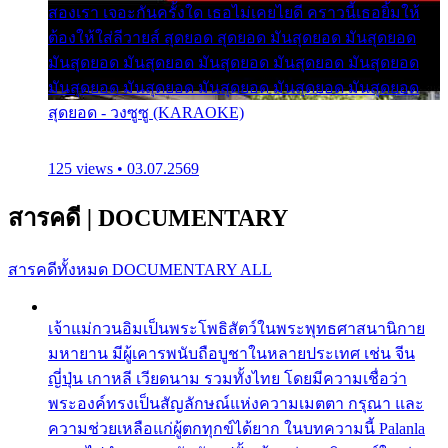
สองเรา เจอะกันครั้งใด เธอไม่เคยไยดี คราวนี้เธอยิ้มให้
ต้องให้ใส่ลีวายส์ สุดยอด สุดยอด มันสุดยอด มันสุดยอด
มันสุดยอด มันสุดยอด มันสุดยอด มันสุดยอด มันสุดยอด
มันสุดยอด มันสุดยอด มันสุดยอด มันสุดยอด มันสุดยอด
สุดยอด - วงซูซู (KARAOKE)
125 views • 03.07.2569
สารคดี
|
DOCUMENTARY
สารคดีทั้งหมด
DOCUMENTARY ALL
เจ้าแม่กวนอิมเป็นพระโพธิสัตว์ในพระพุทธศาสนานิกาย
มหายาน มีผู้เคารพนับถือบูชาในหลายประเทศ เช่น จีน
ญี่ปุ่น เกาหลี เวียดนาม รวมทั้งไทย โดยมีความเชื่อว่า
พระองค์ทรงเป็นสัญลักษณ์แห่งความเมตตา กรุณา และ
ความช่วยเหลือแก่ผู้ตกทุกข์ได้ยาก ในบทความนี้ Palanla