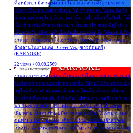
คือหยังเขา มีงานแต่งแล้ว ไปล้างแต่จาน ดั่งถูกประหาร
เมื่อเขาชื่นบาน แต่เราขื่นขม โอ้ รัก ลอยลม ไม่สม ดัง ใจ
ล้างจานคอยคู่ ไม่รู้ อีกนานเท่าใด จะได้ เลื่อนขั้นบันได ได้
เป็น ตำแหน่งเจ้าสาว มันเหงา เห็นเขามีคู่ ซมดู มีคู่ก็ม่วน
เข้าพาขวัญ เสียงโห่ตึงตึง มันซึ้ง อยู่แก่ใจ มื้อใด๋หนอ สิเป็น
งานเฮา มัวซอยเขา ใจเฮาซิด้าน มันทรมาน จับจาน เอย…
ล้างจานในงานแต่ง - Cover Ver. (ซาวด์ดนตรี)
(KARAOKE)
22 views • 03.08.2569
งานแต่ง เขาแซง แย่งเอาไปก่อน หัวใจอาวรณ์ มาซ่อน อยู่
ในห้องครัว ข้างนอกเจ้าสาว ส่งยิ้ม ให้คนไปทั่ว แต่เรา เฝ้า
อยู่ในครัว ทำตัวเป็นเด็ก ล้างจาน ในเมื่อ เจ้าสาว คือคน
บ้านใกล้ พึ่งพาอาศัย จำใจ ต้องไปช่วยงาน พอถึงเวลา เขา
พา กันเข้าพาขวัญ เพื่อนฝูง เฮฮาดังลั่น แต่เราล้างจาน
เดียวดาย เป็นคนพ่าย บ่มีความหมาย เคียงใจเจ้าบ่าว เป็น
คนพ่าย บ่มีความหมาย เคียงใจเจ้าบ่าว เพื่อนเจ้าสาว ยัง
เป็นบ่ได้ คือคนพ่าย ฮักคน ไม่มีใครสน เขาไม่เห็นคน ที่อยู่