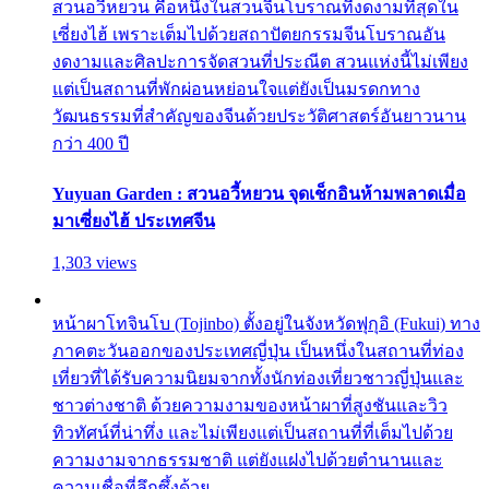
สวนอวี้หยวน คือหนึ่งในสวนจีนโบราณที่งดงามที่สุดใน
เซี่ยงไฮ้ เพราะเต็มไปด้วยสถาปัตยกรรมจีนโบราณอัน
งดงามและศิลปะการจัดสวนที่ประณีต สวนแห่งนี้ไม่เพียง
แต่เป็นสถานที่พักผ่อนหย่อนใจแต่ยังเป็นมรดกทาง
วัฒนธรรมที่สำคัญของจีนด้วยประวัติศาสตร์อันยาวนาน
กว่า 400 ปี
Yuyuan Garden : สวนอวี้หยวน จุดเช็กอินห้ามพลาดเมื่อ
มาเซี่ยงไฮ้ ประเทศจีน
1,303 views
หน้าผาโทจินโบ (Tojinbo) ตั้งอยู่ในจังหวัดฟุกุอิ (Fukui) ทาง
ภาคตะวันออกของประเทศญี่ปุ่น เป็นหนึ่งในสถานที่ท่อง
เที่ยวที่ได้รับความนิยมจากทั้งนักท่องเที่ยวชาวญี่ปุ่นและ
ชาวต่างชาติ ด้วยความงามของหน้าผาที่สูงชันและวิว
ทิวทัศน์ที่น่าทึ่ง และไม่เพียงแต่เป็นสถานที่ที่เต็มไปด้วย
ความงามจากธรรมชาติ แต่ยังแฝงไปด้วยตำนานและ
ความเชื่อที่ลึกซึ้งด้วย