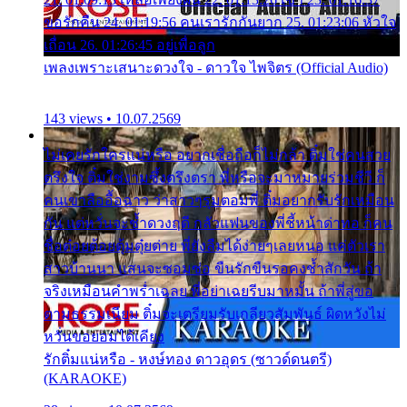
ขอรักคืน 24. 01:19:56 คนเรารักกันยาก 25. 01:23:06 หัวใจ
เถื่อน 26. 01:26:45 อยู่เพื่อลูก
เพลงเพราะเสนาะดวงใจ - ดาวใจ ไพจิตร (Official Audio)
143 views • 10.07.2569
ไม่เคยรักใครแน่หรือ อยากเชื่อถือก็ไม่กล้า ติ๋มใช่คนสวย
ตรึงใจ ติ๋มใช่งามซึ้งตรึงตรา พี่หรือจะมาหมายร่วมชีวี ก็
คนเขาลืออื้อฉาว ว่าสาวๆรุมตอมพี่ ติ๋มอยากรับรักเหมือน
กัน แต่หวั่นจะช้ำดวงฤดี กลัวแฟนของพี่ชี้หน้าด่าทอ ก็คน
ชื่อต๋อยต้อยตุ้มตุ๋ยต่าย พี่ยังลืมได้ง่ายๆเลยหนอ แค่ตัวเรา
สาวบ้านนา แสนจะซอมซ่อ ขืนรักขืนรอคงช้ำสักวัน ถ้า
จริงเหมือนคำพร่ำเฉลย พี่อย่าเฉยรีบมาหมั้น ถ้าพี่สู่ขอ
ตามธรรมเนียม ติ๋มจะเตรียมรับเกลียวสัมพันธ์ ผิดหวังไม่
หวั่นขอยอมได้เคียง
รักติ๋มแน่หรือ - หงษ์ทอง ดาวอุดร (ซาวด์ดนตรี)
(KARAOKE)