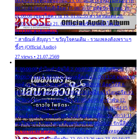
00:45:25 รอหน่อยน้องติ๋ม 15. 00:48:56 เรือล่มในหนอง 16.
00:51:43 บัตรเชิญสีเลือด 17. 00:56:07 อดีตรักโรงทอ 18.
01:00:00 เขมรไล่ควาย 19. 01:02:55 สาวสวนแตง 20.
01:05:51 แอบมอง 21. 01:09:27 พบรักปากน้ำโพ 22.
01:13:06 สายัณห์เมา
" สายัณห์ สัญญา " ขวัญใจคนเดิม - รวมเพลงดังเพราะๆ
ซึ้งๆ (Official Audio)
27 views • 21.07.2569
1. 00:00:00 ทำไมทำฉันได้ 2. 00:03:20 นางฟ้าสลัม 3.
00:06:50 คน 4. 00:10:36 บุญเหลือเกิน 5. 00:13:58 ฝนหยาด
สุดท้าย 6. 00:17:30 ยาใจยาจก 7. 00:20:30 คิดดูให้ดี 8.
00:24:21 ลบรอยแผลรัก 9. 00:27:35 เหมือนใจโดนกรีด 10.
00:30:54 ขบวนการเปาเปียว 11. 00:34:05 คำรำพัน 12.
00:37:20 ปาหนัน 13. 00:40:37 ใจเจ้ากรรม 14. 00:44:15 จูบ
ฉันแล้วจงตายเสีย 15. 00:47:24 ขอสูมาเต๊อะ 16. 00:51:11
คนใจมาร 17. 00:54:50 คืนทรมาน 18. 00:58:25 รักนี้สีดำ
19. 01:01:44 ส่วนเกิน 20. 01:05:42 หยาดน้ำฝนหยดน้ำตา
21. 01:09:13 เหลือเพียงฝัน 22. 01:13:26 เขา 23. 01:16:37