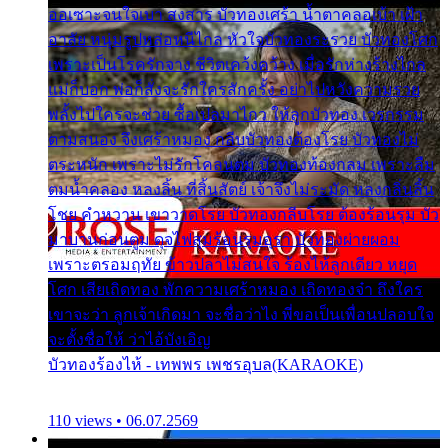
ออเซาะจนใจเบา สงสาร บัวทองเศร้า น้ำตาคลอเบ้า เฝ้า
อาลัย หนุ่มรูปหล่อหนีไกล หัวใจบัวทองระรวย บัวทองโศก
เพราะเป็นโรครักจาง ชีวิตเคว้งคว้าง เมื่อรักห่างร้างไกล
แม่ก็บอก พ่อก็สั่งจะรักใครสักครั้ง อย่าไปหวังความรวย
พลั้งไปใครจะช่วย ซื้อเปลมาไกว ให้ลูกบัวทอง เวรกรรม
ตามสนอง จึงเศร้าหมอง กลีบบัวทองต้องโรย บัวทองไม่
ตระหนัก เพราะไม่รักโคลนตม บัวทองท้องกลม เพราะลืม
ตมน้ำคลอง หลงลิ้น ที่สิ้นสัตย์ เจ้าจึงไม่ระมัด หลงกลิ่นลิ้น
โชย คำหวาน เขาวาดโรย บัวทองกลีบโรย ต้องร้อนรุม บัว
มาบานก่อนตูม ดุจไฟสุมร้อนรุมอุรา บัวทองผ่ายผอม
เพราะตรอมฤทัย ข้าวปลาไม่สนใจ ร้องไห้ลูกเดียว หยุด
โศก เสียเถิดทอง พักความเศร้าหมอง เถิดทองจ๋า ถึงใคร
เขาจะว่า ลูกเจ้าเกิดมา จะชื่อว่าไง พี่ขอเป็นเพื่อนปลอบใจ
จะตั้งชื่อให้ ว่าไอ้บังเอิญ
บัวทองร้องไห้ - เทพพร เพชรอุบล(KARAOKE)
110 views • 06.07.2569