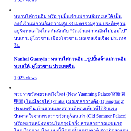
หนานไห่กวนอิม หรือ รูปปั้นเจ้าแม่กวนอิมทะเลใต้ เป็น
องค์เจ้าแม่กวนอิมความสูง 33 เมตรรวมฐาน ประดิษฐาน
อยู่ริมทะเล ไม่ไกลกันนักกับ “วัดเจ้าแม่กวนอิมไม่ยอมไป”
บนเกาะผู่โถวซาน เมืองโจวซาน มณฑลเจ้อเจียง ประเทศ
จีน
Nanhai Guanyin : หนานไห่กวนอิม...รูปปั้นเจ้าแม่กวนอิม
ทะเลใต้, ผู่โถวซาน ประเทศจีน
1,025 views
พระราชวังหยวนหมิงใหม่ (New Yuanming Palace/宮新園
明園) ในเมืองจูไห่ (Zhuhai) มณฑลกวางตุ้ง (Quangdong)
ประเทศจีน เป็นสวนและสถานที่ท่องเที่ยวที่ได้รับแรง
บันดาลใจจากพระราชวังฤดูร้อนเก่า (Old Summer Palace)
หรือหยวนหมิงหยวนในกรุงปักกิ่ง สวนสาธารณะขนาด
ใหญ่ใจกลางเมืองแห่งนี้มีครบทั้งธรรมชาติ สถาปัตยกรรม