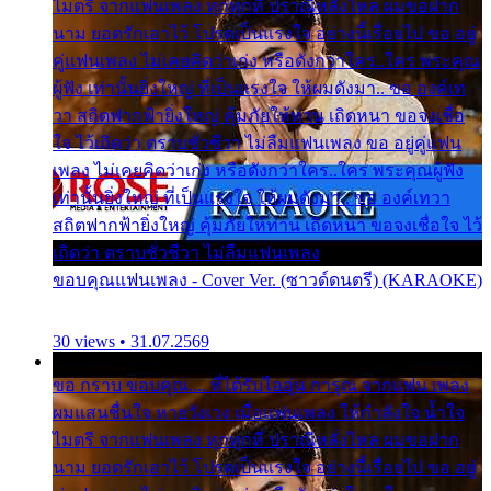
ไมตรี จากแฟนเพลง ทุกทุกที่ ปราณีหลั่งไหล ผมขอฝาก
นาม ยอดรักเอาไว้ โปรดเป็นแรงใจ อย่างนี้เรื่อยไป ขอ อยู่
คู่แฟนเพลง ไม่เคยคิดว่าเก่ง หรือดังกว่าใคร..ใคร พระคุณ
ผู้ฟัง เท่านั้นยิ่งใหญ่ ที่เป็นแรงใจ ให้ผมดังมา.. ขอ องค์เท
วา สถิตฟากฟ้ายิ่งใหญ่ คุ้มภัยให้ท่าน เถิดหนา ขอจงเชื่อ
ใจ ไว้เถิดว่า ตราบชั่วชีวา ไม่ลืมแฟนเพลง ขอ อยู่คู่แฟน
เพลง ไม่เคยคิดว่าเก่ง หรือดังกว่าใคร..ใคร พระคุณผู้ฟัง
เท่านั้นยิ่งใหญ่ ที่เป็นแรงใจ ให้ผมดังมา.. ขอ องค์เทวา
สถิตฟากฟ้ายิ่งใหญ่ คุ้มภัยให้ท่าน เถิดหนา ขอจงเชื่อใจ ไว้
เถิดว่า ตราบชั่วชีวา ไม่ลืมแฟนเพลง
ขอบคุณแฟนเพลง - Cover Ver. (ซาวด์ดนตรี) (KARAOKE)
30 views • 31.07.2569
ขอ กราบ ขอบคุณ.... ที่ได้รับไออุ่น การุณ จากแฟน เพลง
ผมแสนชื่นใจ หายวังเวง เมื่อแฟนเพลง ให้กำลังใจ น้ำใจ
ไมตรี จากแฟนเพลง ทุกทุกที่ ปราณีหลั่งไหล ผมขอฝาก
นาม ยอดรักเอาไว้ โปรดเป็นแรงใจ อย่างนี้เรื่อยไป ขอ อยู่