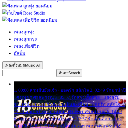
เพลงลูกทุ่ง
เพลงลูกกรุง
เพลงเพื่อชีวิต
อัลบั้ม
เพลงทั้งหมด
Music All
ค้นหา
Search
1. 00:00 สามสิบยังแจ๋ว - ยอดรัก สลักใจ 2. 02:49 รักมาห้าปี
- ศรเพชร ศรสุพรรณ 3. 05:57 รักสาวเสื้อลาย - แสงสุรีย์
รุ่งโรจน์ 4. 09:51 รักสะท้านดินสะเทือน - ยอดรัก สลักใจ 5.
12:23 มอเตอร์ไซค์ทำหล่น - ศรเพชร ศรสุพรรณ 6. 14:49
หิ้วกระเป๋า - แสงสุรีย์ รุ่งโรจน์ 7. 17:57 รักเผื่อเลือก - ยอด
รัก สลักใจ 8. 21:21 น้ำตาไอ้หนุ่ม - ศรเพชร ศรสุพรรณ 9.