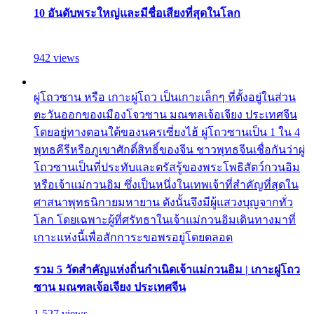
10 อันดับพระใหญ่และมีชื่อเสียงที่สุดในโลก
942 views
ผู่โถวซาน หรือ เกาะผู่โถว เป็นเกาะเล็กๆ ที่ตั้งอยู่ในส่วน
ตะวันออกของเมืองโจวซาน มณฑลเจ้อเจียง ประเทศจีน
โดยอยู่ทางตอนใต้ของนครเซี่ยงไฮ้ ผู่โถวซานเป็น 1 ใน 4
พุทธคีรีหรือภูเขาศักดิ์สิทธิ์ของจีน ชาวพุทธจีนเชื่อกันว่าผู่
โถวซานเป็นที่ประทับและตรัสรู้ของพระโพธิสัตว์กวนอิม
หรือเจ้าแม่กวนอิม ซึ่งเป็นหนึ่งในเทพเจ้าที่สำคัญที่สุดใน
ศาสนาพุทธนิกายมหายาน ดังนั้นจึงมีผู้แสวงบุญจากทั่ว
โลก โดยเฉพาะผู้ที่ศรัทธาในเจ้าแม่กวนอิมเดินทางมาที่
เกาะแห่งนี้เพื่อสักการะขอพรอยู่โดยตลอด
รวม 5 วัดสำคัญแห่งถิ่นกำเนิดเจ้าแม่กวนอิม | เกาะผู่โถว
ซาน มณฑลเจ้อเจียง ประเทศจีน
1,527 views