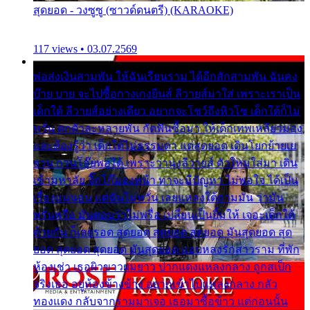
สุดยอด - วงซูซู (ซาวด์ดนตรี) (KARAOKE)
117 views • 03.07.2569
พ่อส่งเงินสามพัน ให้ฉันเรียนราม ได้อีกสักสามพัน ฉันคง
บ๊าย บาย จะไปซื้อกางเกงยีนส์ ลีวายส์มาใส่ เพราะเราเป็น
เด็กใต้ ลีวายส์อย่างเดียว อยากจะโชว์ถึงหิวโซ เด็กใต้ก็ไม่
หวั่น ตกตัวละหลายพัน กัดฟันซื้อมา ให้เด็กเทพเหลียวมอง
และต้องรู้ว่า เด็กใต้ไม่ธรรมดา แต่สุดยอด เดินโยกย้ายเย
ยวน กวนโอ๊ยพอได้ เพราะว่านุ่งลีวายส์ ตัวใหม่ใส่มา เดิน
เข้ามหาลัย จิ๊กโก๊มองหน้า ท่าจะมีปัญหา ไม่พอใจ ได้เป็น
เรื่องแน่นอน แต่ฉันไม่หวั่น เลยแหลงใต้ถามมัน ว่ามัน
พรั่นพรือ มันตอบว่าไม่พรื่อ เปลี่ยนเป็นยิ้มให้ เจอะเด็กใต้
ด้วยกัน ก็เลยรอด สุดยอด สุดยอด สุดยอด มันสุดยอด สุด
ยอด สุดยอด สุดยอด มันสุดยอด แอบหลงรักสาวราม ที่พัก
ห้องเช่า เธอผิวขาวผมยาว ปากแดงแหลงกลาง ถูกสเป็ก
จริงเธอ อยู่ห้องข้างข้าง อยากเข้าไปแหลงกลาง กลัว
ทองแดง กลับจากรามมาเจอ เธอมาซื้อข้าว แต่ก่อนนั้น