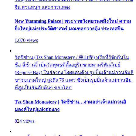
จีน สวนสนุก และการแสดง
New Yuanming Palace | พระราชวังหยวนหมิงใหม่ ความ
ยิ่งใหญ่แห่งประวัติศาสตร์ มณฑลกวางตุ้ง ประเทศจีน
1,070 views
วัดซีซ่าน (Tsz Shan Monastery / 慈山寺) หรือที่รู้จักกันใน
ชื่อ ฉี่ซ้านจี๋ เป็นวัดพุทธที่ตั้งอยู่ริมชายหาดรีพัลส์เบย์
(Repulse Bay) ในฮ่องกง โดดเด่นด้วยรูปปั้นเจ้าแม่กวนอิมสี
ขาวขนาดใหญ่ สูงถึง 76 เมตร ซึ่งเป็นรูปปั้นเจ้าแม่กวนอิม
ที่สูงเป็นอันดับต้นๆ ของโลก
Tsz Shan Monastery | วัดซีซ่าน…งามสง่าเจ้าแม่กวนอิ
มองค์ใหญ่แห่งฮ่องกง
824 views