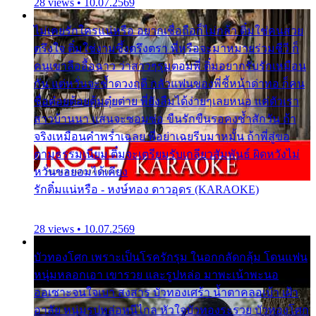
28 views • 10.07.2569
ไม่เคยรักใครแน่หรือ อยากเชื่อถือก็ไม่กล้า ติ๋มใช่คนสวย
ตรึงใจ ติ๋มใช่งามซึ้งตรึงตรา พี่หรือจะมาหมายร่วมชีวี ก็
คนเขาลืออื้อฉาว ว่าสาวๆรุมตอมพี่ ติ๋มอยากรับรักเหมือน
กัน แต่หวั่นจะช้ำดวงฤดี กลัวแฟนของพี่ชี้หน้าด่าทอ ก็คน
ชื่อต๋อยต้อยตุ้มตุ๋ยต่าย พี่ยังลืมได้ง่ายๆเลยหนอ แค่ตัวเรา
สาวบ้านนา แสนจะซอมซ่อ ขืนรักขืนรอคงช้ำสักวัน ถ้า
จริงเหมือนคำพร่ำเฉลย พี่อย่าเฉยรีบมาหมั้น ถ้าพี่สู่ขอ
ตามธรรมเนียม ติ๋มจะเตรียมรับเกลียวสัมพันธ์ ผิดหวังไม่
หวั่นขอยอมได้เคียง
รักติ๋มแน่หรือ - หงษ์ทอง ดาวอุดร (KARAOKE)
28 views • 10.07.2569
บัวทองโศก เพราะเป็นโรครักรุม ในอกกลัดกลุ้ม โดนแฟน
หนุ่มหลอกเอา เขารวย และรูปหล่อ มาพะเน้าพะนอ
ออเซาะจนใจเบา สงสาร บัวทองเศร้า น้ำตาคลอเบ้า เฝ้า
อาลัย หนุ่มรูปหล่อหนีไกล หัวใจบัวทองระรวย บัวทองโศก