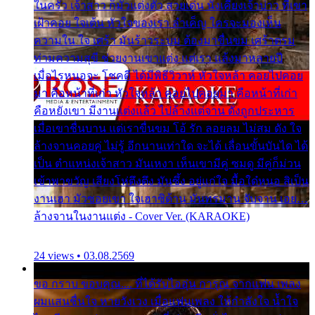
ในครัว เจ้าสาว ก็มัวแต่งตัว สวยเด่น นั่งเคียงเจ้าบ่าว ที่เขา
เฝ้าคอย ใจเต้น หัวใจของเรา ลำเค็ญ ใครจะมองเห็น
ความใน ใจ เศร้า มันร้าวระบม ต้องมาขื่นขม เศร้าตรม
ท่ามความสุขี ช่วยงานเขาแต่ง แต่เรา แล้งมาหลายปี
เมื่อไรหนอจะ โชคดี ได้มีพิธีวิวาห์ หัวใจหล้า คอยไปคอย
มา คือหน้าที่เก่า หัวใจหล้า คอยไปคอยมา คือหน้าที่เก่า
คือหยังเขา มีงานแต่งแล้ว ไปล้างแต่จาน ดั่งถูกประหาร
เมื่อเขาชื่นบาน แต่เราขื่นขม โอ้ รัก ลอยลม ไม่สม ดัง ใจ
ล้างจานคอยคู่ ไม่รู้ อีกนานเท่าใด จะได้ เลื่อนขั้นบันได ได้
เป็น ตำแหน่งเจ้าสาว มันเหงา เห็นเขามีคู่ ซมดู มีคู่ก็ม่วน
เข้าพาขวัญ เสียงโห่ตึงตึง มันซึ้ง อยู่แก่ใจ มื้อใด๋หนอ สิเป็น
งานเฮา มัวซอยเขา ใจเฮาซิด้าน มันทรมาน จับจาน เอย…
ล้างจานในงานแต่ง - Cover Ver. (KARAOKE)
24 views • 03.08.2569
ขอ กราบ ขอบคุณ.... ที่ได้รับไออุ่น การุณ จากแฟน เพลง
ผมแสนชื่นใจ หายวังเวง เมื่อแฟนเพลง ให้กำลังใจ น้ำใจ