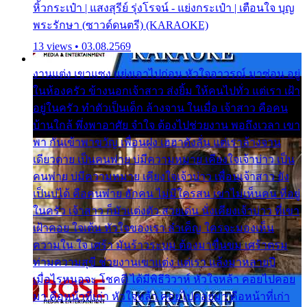
หิ้วกระเป๋า | แสงสุรีย์ รุ่งโรจน์ - แย่งกระเป๋า | เตือนใจ บุญ
พระรักษา (ซาวด์ดนตรี) (KARAOKE)
13 views • 03.08.2569
งานแต่ง เขาแซง แย่งเอาไปก่อน หัวใจอาวรณ์ มาซ่อน อยู่
ในห้องครัว ข้างนอกเจ้าสาว ส่งยิ้ม ให้คนไปทั่ว แต่เรา เฝ้า
อยู่ในครัว ทำตัวเป็นเด็ก ล้างจาน ในเมื่อ เจ้าสาว คือคน
บ้านใกล้ พึ่งพาอาศัย จำใจ ต้องไปช่วยงาน พอถึงเวลา เขา
พา กันเข้าพาขวัญ เพื่อนฝูง เฮฮาดังลั่น แต่เราล้างจาน
เดียวดาย เป็นคนพ่าย บ่มีความหมาย เคียงใจเจ้าบ่าว เป็น
คนพ่าย บ่มีความหมาย เคียงใจเจ้าบ่าว เพื่อนเจ้าสาว ยัง
เป็นบ่ได้ คือคนพ่าย ฮักคน ไม่มีใครสน เขาไม่เห็นคน ที่อยู่
ในครัว เจ้าสาว ก็มัวแต่งตัว สวยเด่น นั่งเคียงเจ้าบ่าว ที่เขา
เฝ้าคอย ใจเต้น หัวใจของเรา ลำเค็ญ ใครจะมองเห็น
ความใน ใจ เศร้า มันร้าวระบม ต้องมาขื่นขม เศร้าตรม
ท่ามความสุขี ช่วยงานเขาแต่ง แต่เรา แล้งมาหลายปี
เมื่อไรหนอจะ โชคดี ได้มีพิธีวิวาห์ หัวใจหล้า คอยไปคอย
มา คือหน้าที่เก่า หัวใจหล้า คอยไปคอยมา คือหน้าที่เก่า