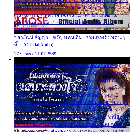
00:45:25 รอหน่อยน้องติ๋ม 15. 00:48:56 เรือล่มในหนอง 16.
00:51:43 บัตรเชิญสีเลือด 17. 00:56:07 อดีตรักโรงทอ 18.
01:00:00 เขมรไล่ควาย 19. 01:02:55 สาวสวนแตง 20.
01:05:51 แอบมอง 21. 01:09:27 พบรักปากน้ำโพ 22.
01:13:06 สายัณห์เมา
" สายัณห์ สัญญา " ขวัญใจคนเดิม - รวมเพลงดังเพราะๆ
ซึ้งๆ (Official Audio)
27 views • 21.07.2569
1. 00:00:00 ทำไมทำฉันได้ 2. 00:03:20 นางฟ้าสลัม 3.
00:06:50 คน 4. 00:10:36 บุญเหลือเกิน 5. 00:13:58 ฝนหยาด
สุดท้าย 6. 00:17:30 ยาใจยาจก 7. 00:20:30 คิดดูให้ดี 8.
00:24:21 ลบรอยแผลรัก 9. 00:27:35 เหมือนใจโดนกรีด 10.
00:30:54 ขบวนการเปาเปียว 11. 00:34:05 คำรำพัน 12.
00:37:20 ปาหนัน 13. 00:40:37 ใจเจ้ากรรม 14. 00:44:15 จูบ
ฉันแล้วจงตายเสีย 15. 00:47:24 ขอสูมาเต๊อะ 16. 00:51:11
คนใจมาร 17. 00:54:50 คืนทรมาน 18. 00:58:25 รักนี้สีดำ
19. 01:01:44 ส่วนเกิน 20. 01:05:42 หยาดน้ำฝนหยดน้ำตา
21. 01:09:13 เหลือเพียงฝัน 22. 01:13:26 เขา 23. 01:16:37