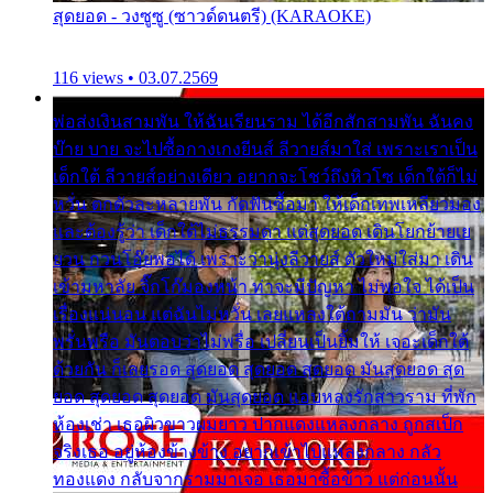
สุดยอด - วงซูซู (ซาวด์ดนตรี) (KARAOKE)
116 views • 03.07.2569
พ่อส่งเงินสามพัน ให้ฉันเรียนราม ได้อีกสักสามพัน ฉันคง
บ๊าย บาย จะไปซื้อกางเกงยีนส์ ลีวายส์มาใส่ เพราะเราเป็น
เด็กใต้ ลีวายส์อย่างเดียว อยากจะโชว์ถึงหิวโซ เด็กใต้ก็ไม่
หวั่น ตกตัวละหลายพัน กัดฟันซื้อมา ให้เด็กเทพเหลียวมอง
และต้องรู้ว่า เด็กใต้ไม่ธรรมดา แต่สุดยอด เดินโยกย้ายเย
ยวน กวนโอ๊ยพอได้ เพราะว่านุ่งลีวายส์ ตัวใหม่ใส่มา เดิน
เข้ามหาลัย จิ๊กโก๊มองหน้า ท่าจะมีปัญหา ไม่พอใจ ได้เป็น
เรื่องแน่นอน แต่ฉันไม่หวั่น เลยแหลงใต้ถามมัน ว่ามัน
พรั่นพรือ มันตอบว่าไม่พรื่อ เปลี่ยนเป็นยิ้มให้ เจอะเด็กใต้
ด้วยกัน ก็เลยรอด สุดยอด สุดยอด สุดยอด มันสุดยอด สุด
ยอด สุดยอด สุดยอด มันสุดยอด แอบหลงรักสาวราม ที่พัก
ห้องเช่า เธอผิวขาวผมยาว ปากแดงแหลงกลาง ถูกสเป็ก
จริงเธอ อยู่ห้องข้างข้าง อยากเข้าไปแหลงกลาง กลัว
ทองแดง กลับจากรามมาเจอ เธอมาซื้อข้าว แต่ก่อนนั้น