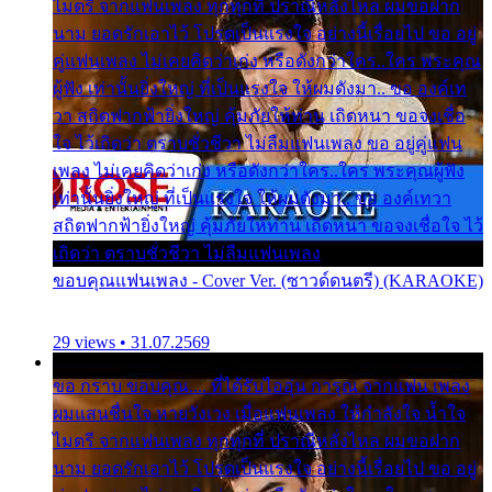
ไมตรี จากแฟนเพลง ทุกทุกที่ ปราณีหลั่งไหล ผมขอฝาก
นาม ยอดรักเอาไว้ โปรดเป็นแรงใจ อย่างนี้เรื่อยไป ขอ อยู่
คู่แฟนเพลง ไม่เคยคิดว่าเก่ง หรือดังกว่าใคร..ใคร พระคุณ
ผู้ฟัง เท่านั้นยิ่งใหญ่ ที่เป็นแรงใจ ให้ผมดังมา.. ขอ องค์เท
วา สถิตฟากฟ้ายิ่งใหญ่ คุ้มภัยให้ท่าน เถิดหนา ขอจงเชื่อ
ใจ ไว้เถิดว่า ตราบชั่วชีวา ไม่ลืมแฟนเพลง ขอ อยู่คู่แฟน
เพลง ไม่เคยคิดว่าเก่ง หรือดังกว่าใคร..ใคร พระคุณผู้ฟัง
เท่านั้นยิ่งใหญ่ ที่เป็นแรงใจ ให้ผมดังมา.. ขอ องค์เทวา
สถิตฟากฟ้ายิ่งใหญ่ คุ้มภัยให้ท่าน เถิดหนา ขอจงเชื่อใจ ไว้
เถิดว่า ตราบชั่วชีวา ไม่ลืมแฟนเพลง
ขอบคุณแฟนเพลง - Cover Ver. (ซาวด์ดนตรี) (KARAOKE)
29 views • 31.07.2569
ขอ กราบ ขอบคุณ.... ที่ได้รับไออุ่น การุณ จากแฟน เพลง
ผมแสนชื่นใจ หายวังเวง เมื่อแฟนเพลง ให้กำลังใจ น้ำใจ
ไมตรี จากแฟนเพลง ทุกทุกที่ ปราณีหลั่งไหล ผมขอฝาก
นาม ยอดรักเอาไว้ โปรดเป็นแรงใจ อย่างนี้เรื่อยไป ขอ อยู่