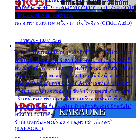
ขอรักคืน 24. 01:19:56 คนเรารักกันยาก 25. 01:23:06 หัวใจ
เถื่อน 26. 01:26:45 อยู่เพื่อลูก
เพลงเพราะเสนาะดวงใจ - ดาวใจ ไพจิตร (Official Audio)
142 views • 10.07.2569
ไม่เคยรักใครแน่หรือ อยากเชื่อถือก็ไม่กล้า ติ๋มใช่คนสวย
ตรึงใจ ติ๋มใช่งามซึ้งตรึงตรา พี่หรือจะมาหมายร่วมชีวี ก็
คนเขาลืออื้อฉาว ว่าสาวๆรุมตอมพี่ ติ๋มอยากรับรักเหมือน
กัน แต่หวั่นจะช้ำดวงฤดี กลัวแฟนของพี่ชี้หน้าด่าทอ ก็คน
ชื่อต๋อยต้อยตุ้มตุ๋ยต่าย พี่ยังลืมได้ง่ายๆเลยหนอ แค่ตัวเรา
สาวบ้านนา แสนจะซอมซ่อ ขืนรักขืนรอคงช้ำสักวัน ถ้า
จริงเหมือนคำพร่ำเฉลย พี่อย่าเฉยรีบมาหมั้น ถ้าพี่สู่ขอ
ตามธรรมเนียม ติ๋มจะเตรียมรับเกลียวสัมพันธ์ ผิดหวังไม่
หวั่นขอยอมได้เคียง
รักติ๋มแน่หรือ - หงษ์ทอง ดาวอุดร (ซาวด์ดนตรี)
(KARAOKE)