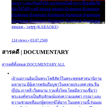
สองเรา เจอะกันครั้งใด เธอไม่เคยไยดี คราวนี้เธอยิ้มให้
ต้องให้ใส่ลีวายส์ สุดยอด สุดยอด มันสุดยอด มันสุดยอด
มันสุดยอด มันสุดยอด มันสุดยอด มันสุดยอด มันสุดยอด
มันสุดยอด มันสุดยอด มันสุดยอด มันสุดยอด มันสุดยอด
สุดยอด - วงซูซู (KARAOKE)
124 views • 03.07.2569
สารคดี
|
DOCUMENTARY
สารคดีทั้งหมด
DOCUMENTARY ALL
เจ้าแม่กวนอิมเป็นพระโพธิสัตว์ในพระพุทธศาสนานิกาย
มหายาน มีผู้เคารพนับถือบูชาในหลายประเทศ เช่น จีน
ญี่ปุ่น เกาหลี เวียดนาม รวมทั้งไทย โดยมีความเชื่อว่า
พระองค์ทรงเป็นสัญลักษณ์แห่งความเมตตา กรุณา และ
ความช่วยเหลือแก่ผู้ตกทุกข์ได้ยาก ในบทความนี้ Palanla