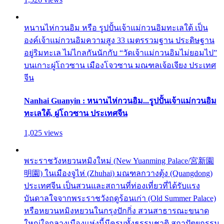
หนานไห่กวนอิม หรือ รูปปั้นเจ้าแม่กวนอิมทะเลใต้ เป็น
องค์เจ้าแม่กวนอิมความสูง 33 เมตรรวมฐาน ประดิษฐาน
อยู่ริมทะเล ไม่ไกลกันนักกับ “วัดเจ้าแม่กวนอิมไม่ยอมไป”
บนเกาะผู่โถวซาน เมืองโจวซาน มณฑลเจ้อเจียง ประเทศ
จีน
Nanhai Guanyin : หนานไห่กวนอิม...รูปปั้นเจ้าแม่กวนอิม
ทะเลใต้, ผู่โถวซาน ประเทศจีน
1,025 views
พระราชวังหยวนหมิงใหม่ (New Yuanming Palace/宮新園
明園) ในเมืองจูไห่ (Zhuhai) มณฑลกวางตุ้ง (Quangdong)
ประเทศจีน เป็นสวนและสถานที่ท่องเที่ยวที่ได้รับแรง
บันดาลใจจากพระราชวังฤดูร้อนเก่า (Old Summer Palace)
หรือหยวนหมิงหยวนในกรุงปักกิ่ง สวนสาธารณะขนาด
ใหญ่ใจกลางเมืองแห่งนี้มีครบทั้งธรรมชาติ สถาปัตยกรรม