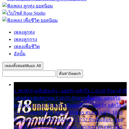
เพลงลูกทุ่ง
เพลงลูกกรุง
เพลงเพื่อชีวิต
อัลบั้ม
เพลงทั้งหมด
Music All
ค้นหา
Search
1. 00:00 สามสิบยังแจ๋ว - ยอดรัก สลักใจ 2. 02:49 รักมาห้าปี
- ศรเพชร ศรสุพรรณ 3. 05:57 รักสาวเสื้อลาย - แสงสุรีย์
รุ่งโรจน์ 4. 09:51 รักสะท้านดินสะเทือน - ยอดรัก สลักใจ 5.
12:23 มอเตอร์ไซค์ทำหล่น - ศรเพชร ศรสุพรรณ 6. 14:49
หิ้วกระเป๋า - แสงสุรีย์ รุ่งโรจน์ 7. 17:57 รักเผื่อเลือก - ยอด
รัก สลักใจ 8. 21:21 น้ำตาไอ้หนุ่ม - ศรเพชร ศรสุพรรณ 9.