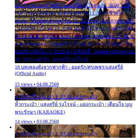
24:27 สามเณรกำพร้า - แสงสุรีย์ รุ่งโรจน์ 10. 28:08 ไม่มี
เวลาไปหาเมียน้อย - ยอดรัก สลักใจ 11. 31:29 ชีวิตไอ้
ธรรม - ศรเพชร ศรสุพรรณ 12. 35:26 ทหารอากาศขาดรัก
- แสงสุรีย์ รุ่งโรจน์ 13. 39:01 คนหัวใจโทรม - ยอดรัก สลัก
ใจ 14. 42:49 ไอ้หวังตายแน่ - ศรเพชร ศรสุพรรณ 15. 46:35
ธาตุแท้ของเธอ - แสงสุรีย์ รุ่งโรจน์ 16. 49:57 กำนันกำใน -
ยอดรัก สลักใจ 17. 52:29 สาวบริสุทธิ์ - ศรเพชร ศรสุพรรณ
18. 56:05 แต๋วจ๋า - แสงสุรีย์ รุ่งโรจน์
18 บทเพลงดังจากฟากฟ้า - ยอดรัก/ศรเพชร/แสงสุรีย์
(Official Audio)
15 views • 04.08.2569
1. 00:00 หิ้วกระเป๋า 2. 03:30 แย่งกระเป๋า
หิ้วกระเป๋า | แสงสุรีย์ รุ่งโรจน์ - แย่งกระเป๋า | เตือนใจ บุญ
พระรักษา (KARAOKE)
14 views • 03.08.2569
1. 00:00 หิ้วกระเป๋า 2. 03:30 แย่งกระเป๋า