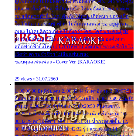
คู่แฟนเพลง ไม่เคยคิดว่าเก่ง หรือดังกว่าใคร..ใคร พระคุณ
ผู้ฟัง เท่านั้นยิ่งใหญ่ ที่เป็นแรงใจ ให้ผมดังมา.. ขอ องค์เท
วา สถิตฟากฟ้ายิ่งใหญ่ คุ้มภัยให้ท่าน เถิดหนา ขอจงเชื่อ
ใจ ไว้เถิดว่า ตราบชั่วชีวา ไม่ลืมแฟนเพลง ขอ อยู่คู่แฟน
เพลง ไม่เคยคิดว่าเก่ง หรือดังกว่าใคร..ใคร พระคุณผู้ฟัง
เท่านั้นยิ่งใหญ่ ที่เป็นแรงใจ ให้ผมดังมา.. ขอ องค์เทวา
สถิตฟากฟ้ายิ่งใหญ่ คุ้มภัยให้ท่าน เถิดหนา ขอจงเชื่อใจ ไว้
เถิดว่า ตราบชั่วชีวา ไม่ลืมแฟนเพลง
ขอบคุณแฟนเพลง - Cover Ver. (KARAOKE)
29 views • 31.07.2569
1. 00:00:00 ยินดีรับเดน 2. 00:03:44 น้ำตาอีสาน 3. 00:07:51
กิ่งทองใบหยก 4. 00:10:35 น้ำนิ่งไหลลึก 5. 00:13:49 ลานรัก
ลานเท 6. 00:17:06 จำใจจาก 7. 00:20:53 คืนฝนตก 8.
00:25:16 น้ำลงเดือนยี่ 9. 00:28:47 โสนน้อยเรือนงาม 10.
00:32:29 ตอไม้ที่ตายแล้ว 11. 00:35:41 น้ำกรดแช่เย็น 12.
00:39:08 อยากฟังซ้ำ 13. 00:42:32 รู้ว่าเขาหลอก 14.