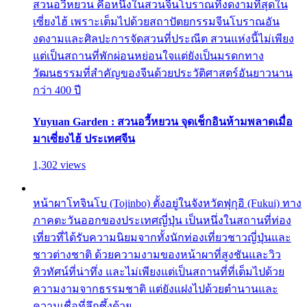
สวนอวี้หยวน คือหนึ่งในสวนจีนโบราณที่งดงามที่สุดใน
เซี่ยงไฮ้ เพราะเต็มไปด้วยสถาปัตยกรรมจีนโบราณอัน
งดงามและศิลปะการจัดสวนที่ประณีต สวนแห่งนี้ไม่เพียง
แต่เป็นสถานที่พักผ่อนหย่อนใจแต่ยังเป็นมรดกทาง
วัฒนธรรมที่สำคัญของจีนด้วยประวัติศาสตร์อันยาวนาน
กว่า 400 ปี
Yuyuan Garden : สวนอวี้หยวน จุดเช็กอินห้ามพลาดเมื่อ
มาเซี่ยงไฮ้ ประเทศจีน
1,302 views
หน้าผาโทจินโบ (Tojinbo) ตั้งอยู่ในจังหวัดฟุกุอิ (Fukui) ทาง
ภาคตะวันออกของประเทศญี่ปุ่น เป็นหนึ่งในสถานที่ท่อง
เที่ยวที่ได้รับความนิยมจากทั้งนักท่องเที่ยวชาวญี่ปุ่นและ
ชาวต่างชาติ ด้วยความงามของหน้าผาที่สูงชันและวิว
ทิวทัศน์ที่น่าทึ่ง และไม่เพียงแต่เป็นสถานที่ที่เต็มไปด้วย
ความงามจากธรรมชาติ แต่ยังแฝงไปด้วยตำนานและ
ความเชื่อที่ลึกซึ้งด้วย