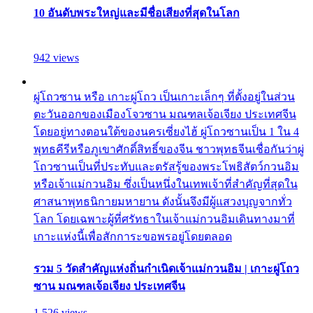
10 อันดับพระใหญ่และมีชื่อเสียงที่สุดในโลก
942 views
ผู่โถวซาน หรือ เกาะผู่โถว เป็นเกาะเล็กๆ ที่ตั้งอยู่ในส่วน
ตะวันออกของเมืองโจวซาน มณฑลเจ้อเจียง ประเทศจีน
โดยอยู่ทางตอนใต้ของนครเซี่ยงไฮ้ ผู่โถวซานเป็น 1 ใน 4
พุทธคีรีหรือภูเขาศักดิ์สิทธิ์ของจีน ชาวพุทธจีนเชื่อกันว่าผู่
โถวซานเป็นที่ประทับและตรัสรู้ของพระโพธิสัตว์กวนอิม
หรือเจ้าแม่กวนอิม ซึ่งเป็นหนึ่งในเทพเจ้าที่สำคัญที่สุดใน
ศาสนาพุทธนิกายมหายาน ดังนั้นจึงมีผู้แสวงบุญจากทั่ว
โลก โดยเฉพาะผู้ที่ศรัทธาในเจ้าแม่กวนอิมเดินทางมาที่
เกาะแห่งนี้เพื่อสักการะขอพรอยู่โดยตลอด
รวม 5 วัดสำคัญแห่งถิ่นกำเนิดเจ้าแม่กวนอิม | เกาะผู่โถว
ซาน มณฑลเจ้อเจียง ประเทศจีน
1,526 views