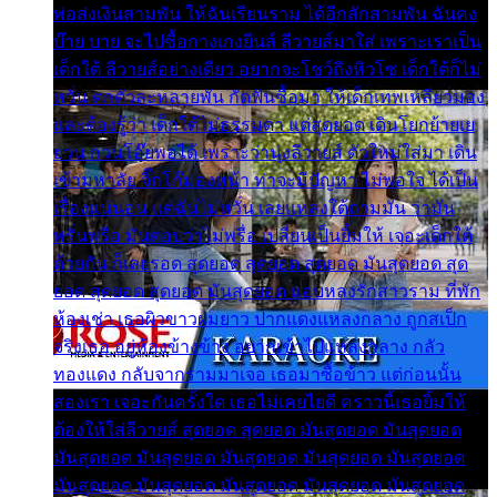
พ่อส่งเงินสามพัน ให้ฉันเรียนราม ได้อีกสักสามพัน ฉันคง
บ๊าย บาย จะไปซื้อกางเกงยีนส์ ลีวายส์มาใส่ เพราะเราเป็น
เด็กใต้ ลีวายส์อย่างเดียว อยากจะโชว์ถึงหิวโซ เด็กใต้ก็ไม่
หวั่น ตกตัวละหลายพัน กัดฟันซื้อมา ให้เด็กเทพเหลียวมอง
และต้องรู้ว่า เด็กใต้ไม่ธรรมดา แต่สุดยอด เดินโยกย้ายเย
ยวน กวนโอ๊ยพอได้ เพราะว่านุ่งลีวายส์ ตัวใหม่ใส่มา เดิน
เข้ามหาลัย จิ๊กโก๊มองหน้า ท่าจะมีปัญหา ไม่พอใจ ได้เป็น
เรื่องแน่นอน แต่ฉันไม่หวั่น เลยแหลงใต้ถามมัน ว่ามัน
พรั่นพรือ มันตอบว่าไม่พรื่อ เปลี่ยนเป็นยิ้มให้ เจอะเด็กใต้
ด้วยกัน ก็เลยรอด สุดยอด สุดยอด สุดยอด มันสุดยอด สุด
ยอด สุดยอด สุดยอด มันสุดยอด แอบหลงรักสาวราม ที่พัก
ห้องเช่า เธอผิวขาวผมยาว ปากแดงแหลงกลาง ถูกสเป็ก
จริงเธอ อยู่ห้องข้างข้าง อยากเข้าไปแหลงกลาง กลัว
ทองแดง กลับจากรามมาเจอ เธอมาซื้อข้าว แต่ก่อนนั้น
สองเรา เจอะกันครั้งใด เธอไม่เคยไยดี คราวนี้เธอยิ้มให้
ต้องให้ใส่ลีวายส์ สุดยอด สุดยอด มันสุดยอด มันสุดยอด
มันสุดยอด มันสุดยอด มันสุดยอด มันสุดยอด มันสุดยอด
มันสุดยอด มันสุดยอด มันสุดยอด มันสุดยอด มันสุดยอด