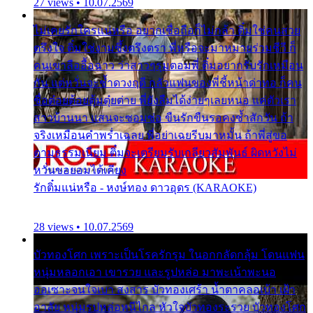
27 views • 10.07.2569
ไม่เคยรักใครแน่หรือ อยากเชื่อถือก็ไม่กล้า ติ๋มใช่คนสวย
ตรึงใจ ติ๋มใช่งามซึ้งตรึงตรา พี่หรือจะมาหมายร่วมชีวี ก็
คนเขาลืออื้อฉาว ว่าสาวๆรุมตอมพี่ ติ๋มอยากรับรักเหมือน
กัน แต่หวั่นจะช้ำดวงฤดี กลัวแฟนของพี่ชี้หน้าด่าทอ ก็คน
ชื่อต๋อยต้อยตุ้มตุ๋ยต่าย พี่ยังลืมได้ง่ายๆเลยหนอ แค่ตัวเรา
สาวบ้านนา แสนจะซอมซ่อ ขืนรักขืนรอคงช้ำสักวัน ถ้า
จริงเหมือนคำพร่ำเฉลย พี่อย่าเฉยรีบมาหมั้น ถ้าพี่สู่ขอ
ตามธรรมเนียม ติ๋มจะเตรียมรับเกลียวสัมพันธ์ ผิดหวังไม่
หวั่นขอยอมได้เคียง
รักติ๋มแน่หรือ - หงษ์ทอง ดาวอุดร (KARAOKE)
28 views • 10.07.2569
บัวทองโศก เพราะเป็นโรครักรุม ในอกกลัดกลุ้ม โดนแฟน
หนุ่มหลอกเอา เขารวย และรูปหล่อ มาพะเน้าพะนอ
ออเซาะจนใจเบา สงสาร บัวทองเศร้า น้ำตาคลอเบ้า เฝ้า
อาลัย หนุ่มรูปหล่อหนีไกล หัวใจบัวทองระรวย บัวทองโศก