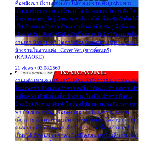
คือหยังเขา มีงานแต่งแล้ว ไปล้างแต่จาน ดั่งถูกประหาร
เมื่อเขาชื่นบาน แต่เราขื่นขม โอ้ รัก ลอยลม ไม่สม ดัง ใจ
ล้างจานคอยคู่ ไม่รู้ อีกนานเท่าใด จะได้ เลื่อนขั้นบันได ได้
เป็น ตำแหน่งเจ้าสาว มันเหงา เห็นเขามีคู่ ซมดู มีคู่ก็ม่วน
เข้าพาขวัญ เสียงโห่ตึงตึง มันซึ้ง อยู่แก่ใจ มื้อใด๋หนอ สิเป็น
งานเฮา มัวซอยเขา ใจเฮาซิด้าน มันทรมาน จับจาน เอย…
ล้างจานในงานแต่ง - Cover Ver. (ซาวด์ดนตรี)
(KARAOKE)
21 views • 03.08.2569
งานแต่ง เขาแซง แย่งเอาไปก่อน หัวใจอาวรณ์ มาซ่อน อยู่
ในห้องครัว ข้างนอกเจ้าสาว ส่งยิ้ม ให้คนไปทั่ว แต่เรา เฝ้า
อยู่ในครัว ทำตัวเป็นเด็ก ล้างจาน ในเมื่อ เจ้าสาว คือคน
บ้านใกล้ พึ่งพาอาศัย จำใจ ต้องไปช่วยงาน พอถึงเวลา เขา
พา กันเข้าพาขวัญ เพื่อนฝูง เฮฮาดังลั่น แต่เราล้างจาน
เดียวดาย เป็นคนพ่าย บ่มีความหมาย เคียงใจเจ้าบ่าว เป็น
คนพ่าย บ่มีความหมาย เคียงใจเจ้าบ่าว เพื่อนเจ้าสาว ยัง
เป็นบ่ได้ คือคนพ่าย ฮักคน ไม่มีใครสน เขาไม่เห็นคน ที่อยู่