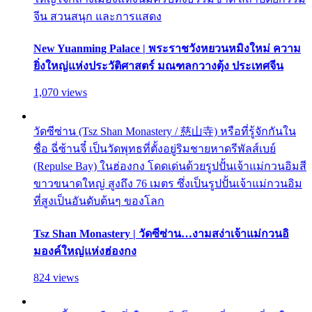
จีน สวนสนุก และการแสดง
New Yuanming Palace | พระราชวังหยวนหมิงใหม่ ความ
ยิ่งใหญ่แห่งประวัติศาสตร์ มณฑลกวางตุ้ง ประเทศจีน
1,070 views
วัดซีซ่าน (Tsz Shan Monastery / 慈山寺) หรือที่รู้จักกันใน
ชื่อ ฉี่ซ้านจี๋ เป็นวัดพุทธที่ตั้งอยู่ริมชายหาดรีพัลส์เบย์
(Repulse Bay) ในฮ่องกง โดดเด่นด้วยรูปปั้นเจ้าแม่กวนอิมสี
ขาวขนาดใหญ่ สูงถึง 76 เมตร ซึ่งเป็นรูปปั้นเจ้าแม่กวนอิม
ที่สูงเป็นอันดับต้นๆ ของโลก
Tsz Shan Monastery | วัดซีซ่าน…งามสง่าเจ้าแม่กวนอิ
มองค์ใหญ่แห่งฮ่องกง
824 views