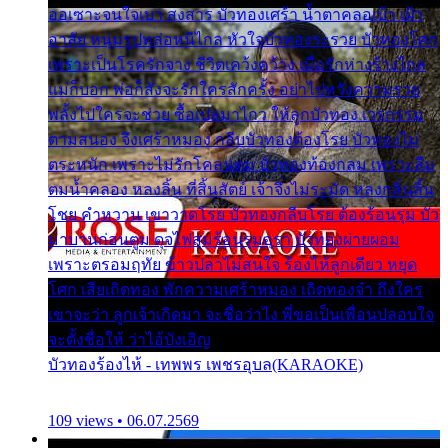
ออเซาะจนใจเบา สงสาร บัวทองเศร้า น้ำตาคลอเบ้า เฝ้า
อาลัย หนุ่มรูปหล่อหนีไกล หัวใจบัวทองระรวย บัวทองโศก
เพราะเป็นโรครักจาง ชีวิตเคว้งคว้าง เมื่อรักห่างร้างไกล
แม่ก็บอก พ่อก็สั่งจะรักใครสักครั้ง อย่าไปหวังความรวย
พลั้งไปใครจะช่วย ซื้อเปลมาไกว ให้ลูกบัวทอง เวรกรรม
ตามสนอง จึงเศร้าหมอง กลีบบัวทองต้องโรย บัวทองไม่
ตระหนัก เพราะไม่รักโคลนตม บัวทองท้องกลม เพราะลืม
ตมน้ำคลอง หลงลิ้น ที่สิ้นสัตย์ เจ้าจึงไม่ระมัด หลงกลิ่นลิ้น
โชย คำหวาน เขาวาดโรย บัวทองกลีบโรย ต้องร้อนรุม บัว
มาบานก่อนตูม ดุจไฟสุมร้อนรุมอุรา บัวทองผ่ายผอม
เพราะตรอมฤทัย ข้าวปลาไม่สนใจ ร้องไห้ลูกเดียว หยุด
โศก เสียเถิดทอง พักความเศร้าหมอง เถิดทองจ๋า ถึงใคร
เขาจะว่า ลูกเจ้าเกิดมา จะชื่อว่าไง พี่ขอเป็นเพื่อนปลอบใจ
จะตั้งชื่อให้ ว่าไอ้บังเอิญ
บัวทองร้องไห้ - เทพพร เพชรอุบล(KARAOKE)
109 views • 06.07.2569