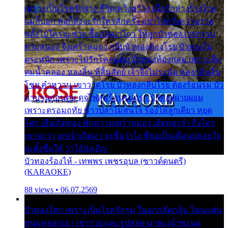
เพราะเป็นโรครักจาง ชีวิตเคว้งคว้าง เมื่อรักห่างร้างไกล
แม่ก็บอก พ่อก็สั่งจะรักใครสักครั้ง อย่าไปหวังความรวย
พลั้งไปใครจะช่วย ซื้อเปลมาไกว ให้ลูกบัวทอง เวรกรรม
ตามสนอง จึงเศร้าหมอง กลีบบัวทองต้องโรย บัวทองไม่
ตระหนัก เพราะไม่รักโคลนตม บัวทองท้องกลม เพราะลืม
ตมน้ำคลอง หลงลิ้น ที่สิ้นสัตย์ เจ้าจึงไม่ระมัด หลงกลิ่นลิ้น
โชย คำหวาน เขาวาดโรย บัวทองกลีบโรย ต้องร้อนรุม บัว
มาบานก่อนตูม ดุจไฟสุมร้อนรุมอุรา บัวทองผ่ายผอม
เพราะตรอมฤทัย ข้าวปลาไม่สนใจ ร้องไห้ลูกเดียว หยุด
โศก เสียเถิดทอง พักความเศร้าหมอง เถิดทองจ๋า ถึงใคร
เขาจะว่า ลูกเจ้าเกิดมา จะชื่อว่าไง พี่ขอเป็นเพื่อนปลอบใจ
จะตั้งชื่อให้ ว่าไอ้บังเอิญ
บัวทองร้องไห้ - เทพพร เพชรอุบล (ซาวด์ดนตรี)
(KARAOKE)
88 views • 06.07.2569
บัวทองโศก เพราะเป็นโรครักรุม ในอกกลัดกลุ้ม โดนแฟน
หนุ่มหลอกเอา เขารวย และรูปหล่อ มาพะเน้าพะนอ