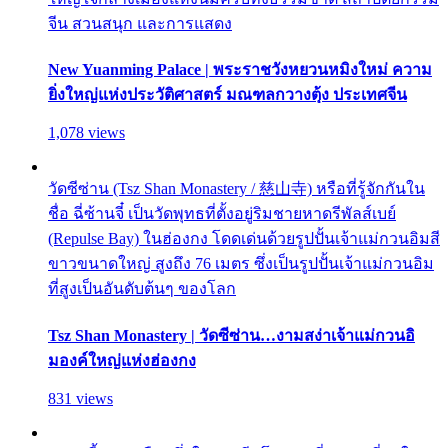
จีน สวนสนุก และการแสดง
New Yuanming Palace | พระราชวังหยวนหมิงใหม่ ความ
ยิ่งใหญ่แห่งประวัติศาสตร์ มณฑลกวางตุ้ง ประเทศจีน
1,078 views
วัดซีซ่าน (Tsz Shan Monastery / 慈山寺) หรือที่รู้จักกันใน
ชื่อ ฉี่ซ้านจี๋ เป็นวัดพุทธที่ตั้งอยู่ริมชายหาดรีพัลส์เบย์
(Repulse Bay) ในฮ่องกง โดดเด่นด้วยรูปปั้นเจ้าแม่กวนอิมสี
ขาวขนาดใหญ่ สูงถึง 76 เมตร ซึ่งเป็นรูปปั้นเจ้าแม่กวนอิม
ที่สูงเป็นอันดับต้นๆ ของโลก
Tsz Shan Monastery | วัดซีซ่าน…งามสง่าเจ้าแม่กวนอิ
มองค์ใหญ่แห่งฮ่องกง
831 views