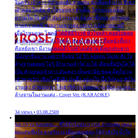
ในครัว เจ้าสาว ก็มัวแต่งตัว สวยเด่น นั่งเคียงเจ้าบ่าว ที่เขา
เฝ้าคอย ใจเต้น หัวใจของเรา ลำเค็ญ ใครจะมองเห็น
ความใน ใจ เศร้า มันร้าวระบม ต้องมาขื่นขม เศร้าตรม
ท่ามความสุขี ช่วยงานเขาแต่ง แต่เรา แล้งมาหลายปี
เมื่อไรหนอจะ โชคดี ได้มีพิธีวิวาห์ หัวใจหล้า คอยไปคอย
มา คือหน้าที่เก่า หัวใจหล้า คอยไปคอยมา คือหน้าที่เก่า
คือหยังเขา มีงานแต่งแล้ว ไปล้างแต่จาน ดั่งถูกประหาร
เมื่อเขาชื่นบาน แต่เราขื่นขม โอ้ รัก ลอยลม ไม่สม ดัง ใจ
ล้างจานคอยคู่ ไม่รู้ อีกนานเท่าใด จะได้ เลื่อนขั้นบันได ได้
เป็น ตำแหน่งเจ้าสาว มันเหงา เห็นเขามีคู่ ซมดู มีคู่ก็ม่วน
เข้าพาขวัญ เสียงโห่ตึงตึง มันซึ้ง อยู่แก่ใจ มื้อใด๋หนอ สิเป็น
งานเฮา มัวซอยเขา ใจเฮาซิด้าน มันทรมาน จับจาน เอย…
ล้างจานในงานแต่ง - Cover Ver. (KARAOKE)
34 views • 03.08.2569
ขอ กราบ ขอบคุณ.... ที่ได้รับไออุ่น การุณ จากแฟน เพลง
ผมแสนชื่นใจ หายวังเวง เมื่อแฟนเพลง ให้กำลังใจ น้ำใจ