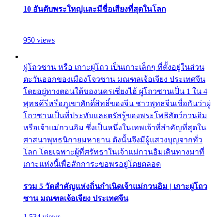
10 อันดับพระใหญ่และมีชื่อเสียงที่สุดในโลก
950 views
ผู่โถวซาน หรือ เกาะผู่โถว เป็นเกาะเล็กๆ ที่ตั้งอยู่ในส่วน
ตะวันออกของเมืองโจวซาน มณฑลเจ้อเจียง ประเทศจีน
โดยอยู่ทางตอนใต้ของนครเซี่ยงไฮ้ ผู่โถวซานเป็น 1 ใน 4
พุทธคีรีหรือภูเขาศักดิ์สิทธิ์ของจีน ชาวพุทธจีนเชื่อกันว่าผู่
โถวซานเป็นที่ประทับและตรัสรู้ของพระโพธิสัตว์กวนอิม
หรือเจ้าแม่กวนอิม ซึ่งเป็นหนึ่งในเทพเจ้าที่สำคัญที่สุดใน
ศาสนาพุทธนิกายมหายาน ดังนั้นจึงมีผู้แสวงบุญจากทั่ว
โลก โดยเฉพาะผู้ที่ศรัทธาในเจ้าแม่กวนอิมเดินทางมาที่
เกาะแห่งนี้เพื่อสักการะขอพรอยู่โดยตลอด
รวม 5 วัดสำคัญแห่งถิ่นกำเนิดเจ้าแม่กวนอิม | เกาะผู่โถว
ซาน มณฑลเจ้อเจียง ประเทศจีน
1,534 views