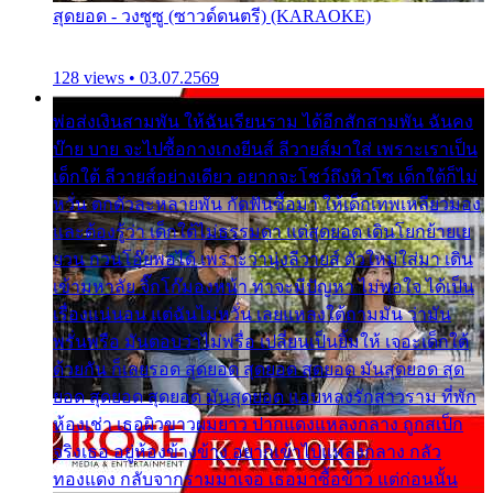
สุดยอด - วงซูซู (ซาวด์ดนตรี) (KARAOKE)
128 views • 03.07.2569
พ่อส่งเงินสามพัน ให้ฉันเรียนราม ได้อีกสักสามพัน ฉันคง
บ๊าย บาย จะไปซื้อกางเกงยีนส์ ลีวายส์มาใส่ เพราะเราเป็น
เด็กใต้ ลีวายส์อย่างเดียว อยากจะโชว์ถึงหิวโซ เด็กใต้ก็ไม่
หวั่น ตกตัวละหลายพัน กัดฟันซื้อมา ให้เด็กเทพเหลียวมอง
และต้องรู้ว่า เด็กใต้ไม่ธรรมดา แต่สุดยอด เดินโยกย้ายเย
ยวน กวนโอ๊ยพอได้ เพราะว่านุ่งลีวายส์ ตัวใหม่ใส่มา เดิน
เข้ามหาลัย จิ๊กโก๊มองหน้า ท่าจะมีปัญหา ไม่พอใจ ได้เป็น
เรื่องแน่นอน แต่ฉันไม่หวั่น เลยแหลงใต้ถามมัน ว่ามัน
พรั่นพรือ มันตอบว่าไม่พรื่อ เปลี่ยนเป็นยิ้มให้ เจอะเด็กใต้
ด้วยกัน ก็เลยรอด สุดยอด สุดยอด สุดยอด มันสุดยอด สุด
ยอด สุดยอด สุดยอด มันสุดยอด แอบหลงรักสาวราม ที่พัก
ห้องเช่า เธอผิวขาวผมยาว ปากแดงแหลงกลาง ถูกสเป็ก
จริงเธอ อยู่ห้องข้างข้าง อยากเข้าไปแหลงกลาง กลัว
ทองแดง กลับจากรามมาเจอ เธอมาซื้อข้าว แต่ก่อนนั้น