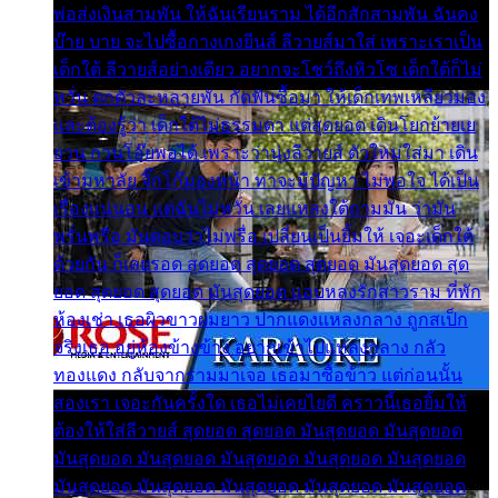
พ่อส่งเงินสามพัน ให้ฉันเรียนราม ได้อีกสักสามพัน ฉันคง
บ๊าย บาย จะไปซื้อกางเกงยีนส์ ลีวายส์มาใส่ เพราะเราเป็น
เด็กใต้ ลีวายส์อย่างเดียว อยากจะโชว์ถึงหิวโซ เด็กใต้ก็ไม่
หวั่น ตกตัวละหลายพัน กัดฟันซื้อมา ให้เด็กเทพเหลียวมอง
และต้องรู้ว่า เด็กใต้ไม่ธรรมดา แต่สุดยอด เดินโยกย้ายเย
ยวน กวนโอ๊ยพอได้ เพราะว่านุ่งลีวายส์ ตัวใหม่ใส่มา เดิน
เข้ามหาลัย จิ๊กโก๊มองหน้า ท่าจะมีปัญหา ไม่พอใจ ได้เป็น
เรื่องแน่นอน แต่ฉันไม่หวั่น เลยแหลงใต้ถามมัน ว่ามัน
พรั่นพรือ มันตอบว่าไม่พรื่อ เปลี่ยนเป็นยิ้มให้ เจอะเด็กใต้
ด้วยกัน ก็เลยรอด สุดยอด สุดยอด สุดยอด มันสุดยอด สุด
ยอด สุดยอด สุดยอด มันสุดยอด แอบหลงรักสาวราม ที่พัก
ห้องเช่า เธอผิวขาวผมยาว ปากแดงแหลงกลาง ถูกสเป็ก
จริงเธอ อยู่ห้องข้างข้าง อยากเข้าไปแหลงกลาง กลัว
ทองแดง กลับจากรามมาเจอ เธอมาซื้อข้าว แต่ก่อนนั้น
สองเรา เจอะกันครั้งใด เธอไม่เคยไยดี คราวนี้เธอยิ้มให้
ต้องให้ใส่ลีวายส์ สุดยอด สุดยอด มันสุดยอด มันสุดยอด
มันสุดยอด มันสุดยอด มันสุดยอด มันสุดยอด มันสุดยอด
มันสุดยอด มันสุดยอด มันสุดยอด มันสุดยอด มันสุดยอด