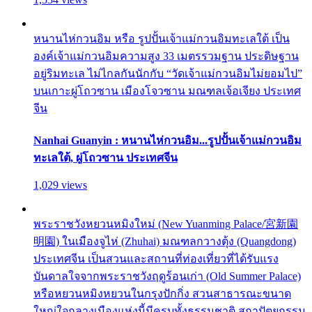
หนานไห่กวนอิม หรือ รูปปั้นเจ้าแม่กวนอิมทะเลใต้ เป็น
องค์เจ้าแม่กวนอิมความสูง 33 เมตรรวมฐาน ประดิษฐาน
อยู่ริมทะเล ไม่ไกลกันนักกับ “วัดเจ้าแม่กวนอิมไม่ยอมไป”
บนเกาะผู่โถวซาน เมืองโจวซาน มณฑลเจ้อเจียง ประเทศ
จีน
Nanhai Guanyin : หนานไห่กวนอิม...รูปปั้นเจ้าแม่กวนอิม
ทะเลใต้, ผู่โถวซาน ประเทศจีน
1,029 views
พระราชวังหยวนหมิงใหม่ (New Yuanming Palace/宮新園
明園) ในเมืองจูไห่ (Zhuhai) มณฑลกวางตุ้ง (Quangdong)
ประเทศจีน เป็นสวนและสถานที่ท่องเที่ยวที่ได้รับแรง
บันดาลใจจากพระราชวังฤดูร้อนเก่า (Old Summer Palace)
หรือหยวนหมิงหยวนในกรุงปักกิ่ง สวนสาธารณะขนาด
ใหญ่ใจกลางเมืองแห่งนี้มีครบทั้งธรรมชาติ สถาปัตยกรรม