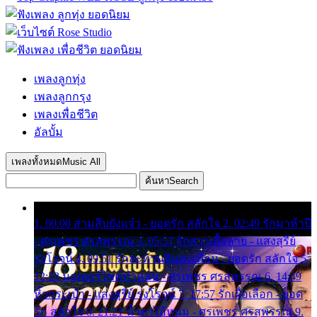
เพลงลูกทุ่ง
เพลงลูกกรุง
เพลงเพื่อชีวิต
อัลบั้ม
เพลงทั้งหมด
Music All
ค้นหา
Search
1. 00:00 สามสิบยังแจ๋ว - ยอดรัก สลักใจ 2. 02:49 รักมาห้าปี
- ศรเพชร ศรสุพรรณ 3. 05:57 รักสาวเสื้อลาย - แสงสุรีย์
รุ่งโรจน์ 4. 09:51 รักสะท้านดินสะเทือน - ยอดรัก สลักใจ 5.
12:23 มอเตอร์ไซค์ทำหล่น - ศรเพชร ศรสุพรรณ 6. 14:49
หิ้วกระเป๋า - แสงสุรีย์ รุ่งโรจน์ 7. 17:57 รักเผื่อเลือก - ยอด
รัก สลักใจ 8. 21:21 น้ำตาไอ้หนุ่ม - ศรเพชร ศรสุพรรณ 9.