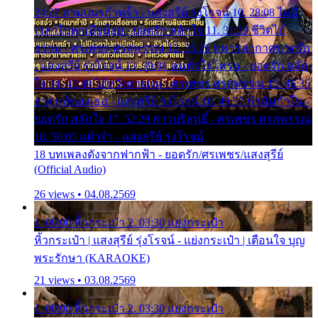
24:27 สามเณรกำพร้า - แสงสุรีย์ รุ่งโรจน์ 10. 28:08 ไม่มี
เวลาไปหาเมียน้อย - ยอดรัก สลักใจ 11. 31:29 ชีวิตไอ้
ธรรม - ศรเพชร ศรสุพรรณ 12. 35:26 ทหารอากาศขาดรัก
- แสงสุรีย์ รุ่งโรจน์ 13. 39:01 คนหัวใจโทรม - ยอดรัก สลัก
ใจ 14. 42:49 ไอ้หวังตายแน่ - ศรเพชร ศรสุพรรณ 15. 46:35
ธาตุแท้ของเธอ - แสงสุรีย์ รุ่งโรจน์ 16. 49:57 กำนันกำใน -
ยอดรัก สลักใจ 17. 52:29 สาวบริสุทธิ์ - ศรเพชร ศรสุพรรณ
18. 56:05 แต๋วจ๋า - แสงสุรีย์ รุ่งโรจน์
18 บทเพลงดังจากฟากฟ้า - ยอดรัก/ศรเพชร/แสงสุรีย์
(Official Audio)
26 views • 04.08.2569
1. 00:00 หิ้วกระเป๋า 2. 03:30 แย่งกระเป๋า
หิ้วกระเป๋า | แสงสุรีย์ รุ่งโรจน์ - แย่งกระเป๋า | เตือนใจ บุญ
พระรักษา (KARAOKE)
21 views • 03.08.2569
1. 00:00 หิ้วกระเป๋า 2. 03:30 แย่งกระเป๋า