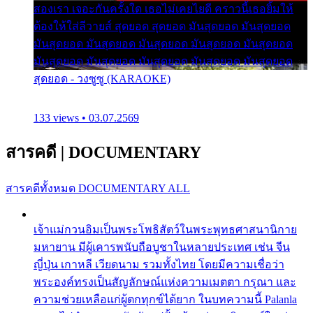
สองเรา เจอะกันครั้งใด เธอไม่เคยไยดี คราวนี้เธอยิ้มให้
ต้องให้ใส่ลีวายส์ สุดยอด สุดยอด มันสุดยอด มันสุดยอด
มันสุดยอด มันสุดยอด มันสุดยอด มันสุดยอด มันสุดยอด
มันสุดยอด มันสุดยอด มันสุดยอด มันสุดยอด มันสุดยอด
สุดยอด - วงซูซู (KARAOKE)
133 views • 03.07.2569
สารคดี
|
DOCUMENTARY
สารคดีทั้งหมด
DOCUMENTARY ALL
เจ้าแม่กวนอิมเป็นพระโพธิสัตว์ในพระพุทธศาสนานิกาย
มหายาน มีผู้เคารพนับถือบูชาในหลายประเทศ เช่น จีน
ญี่ปุ่น เกาหลี เวียดนาม รวมทั้งไทย โดยมีความเชื่อว่า
พระองค์ทรงเป็นสัญลักษณ์แห่งความเมตตา กรุณา และ
ความช่วยเหลือแก่ผู้ตกทุกข์ได้ยาก ในบทความนี้ Palanla