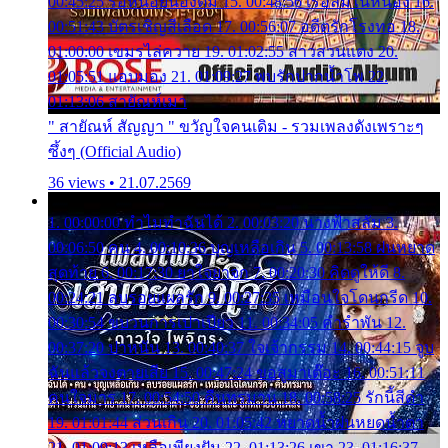
00:45:25 รอหน่อยน้องติ๋ม 15. 00:48:56 เรือล่มในหนอง 16.
00:51:43 บัตรเชิญสีเลือด 17. 00:56:07 อดีตรักโรงทอ 18.
01:00:00 เขมรไล่ควาย 19. 01:02:55 สาวสวนแตง 20.
01:05:51 แอบมอง 21. 01:09:27 พบรักปากน้ำโพ 22.
01:13:06 สายัณห์เมา
" สายัณห์ สัญญา " ขวัญใจคนเดิม - รวมเพลงดังเพราะๆ
ซึ้งๆ (Official Audio)
36 views • 21.07.2569
1. 00:00:00 ทำไมทำฉันได้ 2. 00:03:20 นางฟ้าสลัม 3.
00:06:50 คน 4. 00:10:36 บุญเหลือเกิน 5. 00:13:58 ฝนหยาด
สุดท้าย 6. 00:17:30 ยาใจยาจก 7. 00:20:30 คิดดูให้ดี 8.
00:24:21 ลบรอยแผลรัก 9. 00:27:35 เหมือนใจโดนกรีด 10.
00:30:54 ขบวนการเปาเปียว 11. 00:34:05 คำรำพัน 12.
00:37:20 ปาหนัน 13. 00:40:37 ใจเจ้ากรรม 14. 00:44:15 จูบ
ฉันแล้วจงตายเสีย 15. 00:47:24 ขอสูมาเต๊อะ 16. 00:51:11
คนใจมาร 17. 00:54:50 คืนทรมาน 18. 00:58:25 รักนี้สีดำ
19. 01:01:44 ส่วนเกิน 20. 01:05:42 หยาดน้ำฝนหยดน้ำตา
21. 01:09:13 เหลือเพียงฝัน 22. 01:13:26 เขา 23. 01:16:37