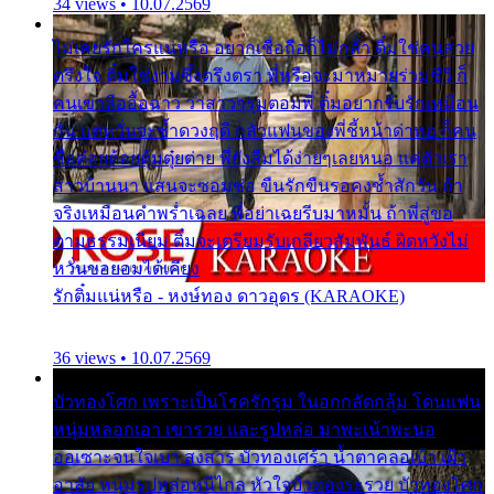
34 views • 10.07.2569
ไม่เคยรักใครแน่หรือ อยากเชื่อถือก็ไม่กล้า ติ๋มใช่คนสวย
ตรึงใจ ติ๋มใช่งามซึ้งตรึงตรา พี่หรือจะมาหมายร่วมชีวี ก็
คนเขาลืออื้อฉาว ว่าสาวๆรุมตอมพี่ ติ๋มอยากรับรักเหมือน
กัน แต่หวั่นจะช้ำดวงฤดี กลัวแฟนของพี่ชี้หน้าด่าทอ ก็คน
ชื่อต๋อยต้อยตุ้มตุ๋ยต่าย พี่ยังลืมได้ง่ายๆเลยหนอ แค่ตัวเรา
สาวบ้านนา แสนจะซอมซ่อ ขืนรักขืนรอคงช้ำสักวัน ถ้า
จริงเหมือนคำพร่ำเฉลย พี่อย่าเฉยรีบมาหมั้น ถ้าพี่สู่ขอ
ตามธรรมเนียม ติ๋มจะเตรียมรับเกลียวสัมพันธ์ ผิดหวังไม่
หวั่นขอยอมได้เคียง
รักติ๋มแน่หรือ - หงษ์ทอง ดาวอุดร (KARAOKE)
36 views • 10.07.2569
บัวทองโศก เพราะเป็นโรครักรุม ในอกกลัดกลุ้ม โดนแฟน
หนุ่มหลอกเอา เขารวย และรูปหล่อ มาพะเน้าพะนอ
ออเซาะจนใจเบา สงสาร บัวทองเศร้า น้ำตาคลอเบ้า เฝ้า
อาลัย หนุ่มรูปหล่อหนีไกล หัวใจบัวทองระรวย บัวทองโศก