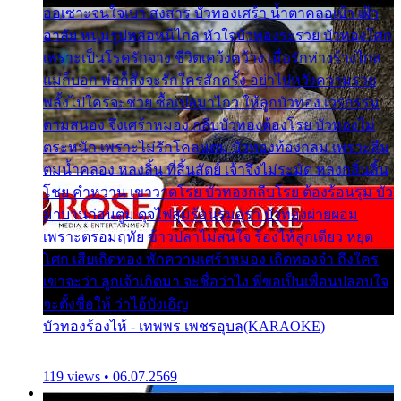
ออเซาะจนใจเบา สงสาร บัวทองเศร้า น้ำตาคลอเบ้า เฝ้า
อาลัย หนุ่มรูปหล่อหนีไกล หัวใจบัวทองระรวย บัวทองโศก
เพราะเป็นโรครักจาง ชีวิตเคว้งคว้าง เมื่อรักห่างร้างไกล
แม่ก็บอก พ่อก็สั่งจะรักใครสักครั้ง อย่าไปหวังความรวย
พลั้งไปใครจะช่วย ซื้อเปลมาไกว ให้ลูกบัวทอง เวรกรรม
ตามสนอง จึงเศร้าหมอง กลีบบัวทองต้องโรย บัวทองไม่
ตระหนัก เพราะไม่รักโคลนตม บัวทองท้องกลม เพราะลืม
ตมน้ำคลอง หลงลิ้น ที่สิ้นสัตย์ เจ้าจึงไม่ระมัด หลงกลิ่นลิ้น
โชย คำหวาน เขาวาดโรย บัวทองกลีบโรย ต้องร้อนรุม บัว
มาบานก่อนตูม ดุจไฟสุมร้อนรุมอุรา บัวทองผ่ายผอม
เพราะตรอมฤทัย ข้าวปลาไม่สนใจ ร้องไห้ลูกเดียว หยุด
โศก เสียเถิดทอง พักความเศร้าหมอง เถิดทองจ๋า ถึงใคร
เขาจะว่า ลูกเจ้าเกิดมา จะชื่อว่าไง พี่ขอเป็นเพื่อนปลอบใจ
จะตั้งชื่อให้ ว่าไอ้บังเอิญ
บัวทองร้องไห้ - เทพพร เพชรอุบล(KARAOKE)
119 views • 06.07.2569