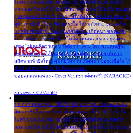
ไมตรี จากแฟนเพลง ทุกทุกที่ ปราณีหลั่งไหล ผมขอฝาก
นาม ยอดรักเอาไว้ โปรดเป็นแรงใจ อย่างนี้เรื่อยไป ขอ อยู่
คู่แฟนเพลง ไม่เคยคิดว่าเก่ง หรือดังกว่าใคร..ใคร พระคุณ
ผู้ฟัง เท่านั้นยิ่งใหญ่ ที่เป็นแรงใจ ให้ผมดังมา.. ขอ องค์เท
วา สถิตฟากฟ้ายิ่งใหญ่ คุ้มภัยให้ท่าน เถิดหนา ขอจงเชื่อ
ใจ ไว้เถิดว่า ตราบชั่วชีวา ไม่ลืมแฟนเพลง ขอ อยู่คู่แฟน
เพลง ไม่เคยคิดว่าเก่ง หรือดังกว่าใคร..ใคร พระคุณผู้ฟัง
เท่านั้นยิ่งใหญ่ ที่เป็นแรงใจ ให้ผมดังมา.. ขอ องค์เทวา
สถิตฟากฟ้ายิ่งใหญ่ คุ้มภัยให้ท่าน เถิดหนา ขอจงเชื่อใจ ไว้
เถิดว่า ตราบชั่วชีวา ไม่ลืมแฟนเพลง
ขอบคุณแฟนเพลง - Cover Ver. (ซาวด์ดนตรี) (KARAOKE)
35 views • 31.07.2569
ขอ กราบ ขอบคุณ.... ที่ได้รับไออุ่น การุณ จากแฟน เพลง
ผมแสนชื่นใจ หายวังเวง เมื่อแฟนเพลง ให้กำลังใจ น้ำใจ
ไมตรี จากแฟนเพลง ทุกทุกที่ ปราณีหลั่งไหล ผมขอฝาก
นาม ยอดรักเอาไว้ โปรดเป็นแรงใจ อย่างนี้เรื่อยไป ขอ อยู่