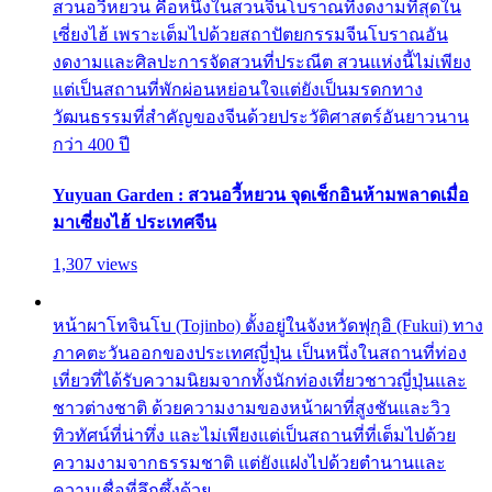
สวนอวี้หยวน คือหนึ่งในสวนจีนโบราณที่งดงามที่สุดใน
เซี่ยงไฮ้ เพราะเต็มไปด้วยสถาปัตยกรรมจีนโบราณอัน
งดงามและศิลปะการจัดสวนที่ประณีต สวนแห่งนี้ไม่เพียง
แต่เป็นสถานที่พักผ่อนหย่อนใจแต่ยังเป็นมรดกทาง
วัฒนธรรมที่สำคัญของจีนด้วยประวัติศาสตร์อันยาวนาน
กว่า 400 ปี
Yuyuan Garden : สวนอวี้หยวน จุดเช็กอินห้ามพลาดเมื่อ
มาเซี่ยงไฮ้ ประเทศจีน
1,307 views
หน้าผาโทจินโบ (Tojinbo) ตั้งอยู่ในจังหวัดฟุกุอิ (Fukui) ทาง
ภาคตะวันออกของประเทศญี่ปุ่น เป็นหนึ่งในสถานที่ท่อง
เที่ยวที่ได้รับความนิยมจากทั้งนักท่องเที่ยวชาวญี่ปุ่นและ
ชาวต่างชาติ ด้วยความงามของหน้าผาที่สูงชันและวิว
ทิวทัศน์ที่น่าทึ่ง และไม่เพียงแต่เป็นสถานที่ที่เต็มไปด้วย
ความงามจากธรรมชาติ แต่ยังแฝงไปด้วยตำนานและ
ความเชื่อที่ลึกซึ้งด้วย