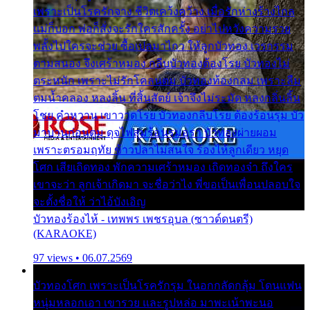
เพราะเป็นโรครักจาง ชีวิตเคว้งคว้าง เมื่อรักห่างร้างไกล
แม่ก็บอก พ่อก็สั่งจะรักใครสักครั้ง อย่าไปหวังความรวย
พลั้งไปใครจะช่วย ซื้อเปลมาไกว ให้ลูกบัวทอง เวรกรรม
ตามสนอง จึงเศร้าหมอง กลีบบัวทองต้องโรย บัวทองไม่
ตระหนัก เพราะไม่รักโคลนตม บัวทองท้องกลม เพราะลืม
ตมน้ำคลอง หลงลิ้น ที่สิ้นสัตย์ เจ้าจึงไม่ระมัด หลงกลิ่นลิ้น
โชย คำหวาน เขาวาดโรย บัวทองกลีบโรย ต้องร้อนรุม บัว
มาบานก่อนตูม ดุจไฟสุมร้อนรุมอุรา บัวทองผ่ายผอม
เพราะตรอมฤทัย ข้าวปลาไม่สนใจ ร้องไห้ลูกเดียว หยุด
โศก เสียเถิดทอง พักความเศร้าหมอง เถิดทองจ๋า ถึงใคร
เขาจะว่า ลูกเจ้าเกิดมา จะชื่อว่าไง พี่ขอเป็นเพื่อนปลอบใจ
จะตั้งชื่อให้ ว่าไอ้บังเอิญ
บัวทองร้องไห้ - เทพพร เพชรอุบล (ซาวด์ดนตรี)
(KARAOKE)
97 views • 06.07.2569
บัวทองโศก เพราะเป็นโรครักรุม ในอกกลัดกลุ้ม โดนแฟน
หนุ่มหลอกเอา เขารวย และรูปหล่อ มาพะเน้าพะนอ