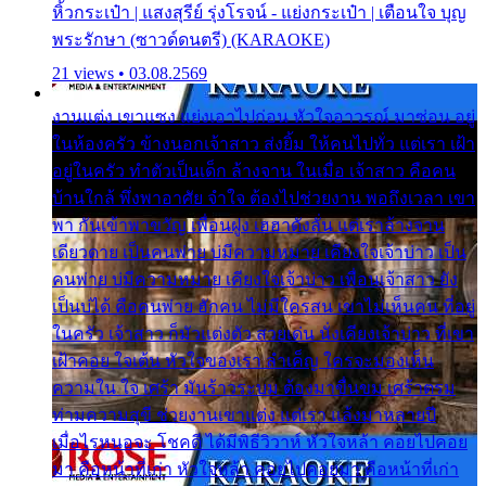
หิ้วกระเป๋า | แสงสุรีย์ รุ่งโรจน์ - แย่งกระเป๋า | เตือนใจ บุญ
พระรักษา (ซาวด์ดนตรี) (KARAOKE)
21 views • 03.08.2569
งานแต่ง เขาแซง แย่งเอาไปก่อน หัวใจอาวรณ์ มาซ่อน อยู่
ในห้องครัว ข้างนอกเจ้าสาว ส่งยิ้ม ให้คนไปทั่ว แต่เรา เฝ้า
อยู่ในครัว ทำตัวเป็นเด็ก ล้างจาน ในเมื่อ เจ้าสาว คือคน
บ้านใกล้ พึ่งพาอาศัย จำใจ ต้องไปช่วยงาน พอถึงเวลา เขา
พา กันเข้าพาขวัญ เพื่อนฝูง เฮฮาดังลั่น แต่เราล้างจาน
เดียวดาย เป็นคนพ่าย บ่มีความหมาย เคียงใจเจ้าบ่าว เป็น
คนพ่าย บ่มีความหมาย เคียงใจเจ้าบ่าว เพื่อนเจ้าสาว ยัง
เป็นบ่ได้ คือคนพ่าย ฮักคน ไม่มีใครสน เขาไม่เห็นคน ที่อยู่
ในครัว เจ้าสาว ก็มัวแต่งตัว สวยเด่น นั่งเคียงเจ้าบ่าว ที่เขา
เฝ้าคอย ใจเต้น หัวใจของเรา ลำเค็ญ ใครจะมองเห็น
ความใน ใจ เศร้า มันร้าวระบม ต้องมาขื่นขม เศร้าตรม
ท่ามความสุขี ช่วยงานเขาแต่ง แต่เรา แล้งมาหลายปี
เมื่อไรหนอจะ โชคดี ได้มีพิธีวิวาห์ หัวใจหล้า คอยไปคอย
มา คือหน้าที่เก่า หัวใจหล้า คอยไปคอยมา คือหน้าที่เก่า