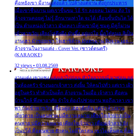
คือหยังเขา มีงานแต่งแล้ว ไปล้างแต่จาน ดั่งถูกประหาร
เมื่อเขาชื่นบาน แต่เราขื่นขม โอ้ รัก ลอยลม ไม่สม ดัง ใจ
ล้างจานคอยคู่ ไม่รู้ อีกนานเท่าใด จะได้ เลื่อนขั้นบันได ได้
เป็น ตำแหน่งเจ้าสาว มันเหงา เห็นเขามีคู่ ซมดู มีคู่ก็ม่วน
เข้าพาขวัญ เสียงโห่ตึงตึง มันซึ้ง อยู่แก่ใจ มื้อใด๋หนอ สิเป็น
งานเฮา มัวซอยเขา ใจเฮาซิด้าน มันทรมาน จับจาน เอย…
ล้างจานในงานแต่ง - Cover Ver. (ซาวด์ดนตรี)
(KARAOKE)
32 views • 03.08.2569
งานแต่ง เขาแซง แย่งเอาไปก่อน หัวใจอาวรณ์ มาซ่อน อยู่
ในห้องครัว ข้างนอกเจ้าสาว ส่งยิ้ม ให้คนไปทั่ว แต่เรา เฝ้า
อยู่ในครัว ทำตัวเป็นเด็ก ล้างจาน ในเมื่อ เจ้าสาว คือคน
บ้านใกล้ พึ่งพาอาศัย จำใจ ต้องไปช่วยงาน พอถึงเวลา เขา
พา กันเข้าพาขวัญ เพื่อนฝูง เฮฮาดังลั่น แต่เราล้างจาน
เดียวดาย เป็นคนพ่าย บ่มีความหมาย เคียงใจเจ้าบ่าว เป็น
คนพ่าย บ่มีความหมาย เคียงใจเจ้าบ่าว เพื่อนเจ้าสาว ยัง
เป็นบ่ได้ คือคนพ่าย ฮักคน ไม่มีใครสน เขาไม่เห็นคน ที่อยู่