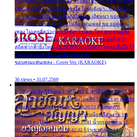
คู่แฟนเพลง ไม่เคยคิดว่าเก่ง หรือดังกว่าใคร..ใคร พระคุณ
ผู้ฟัง เท่านั้นยิ่งใหญ่ ที่เป็นแรงใจ ให้ผมดังมา.. ขอ องค์เท
วา สถิตฟากฟ้ายิ่งใหญ่ คุ้มภัยให้ท่าน เถิดหนา ขอจงเชื่อ
ใจ ไว้เถิดว่า ตราบชั่วชีวา ไม่ลืมแฟนเพลง ขอ อยู่คู่แฟน
เพลง ไม่เคยคิดว่าเก่ง หรือดังกว่าใคร..ใคร พระคุณผู้ฟัง
เท่านั้นยิ่งใหญ่ ที่เป็นแรงใจ ให้ผมดังมา.. ขอ องค์เทวา
สถิตฟากฟ้ายิ่งใหญ่ คุ้มภัยให้ท่าน เถิดหนา ขอจงเชื่อใจ ไว้
เถิดว่า ตราบชั่วชีวา ไม่ลืมแฟนเพลง
ขอบคุณแฟนเพลง - Cover Ver. (KARAOKE)
36 views • 31.07.2569
1. 00:00:00 ยินดีรับเดน 2. 00:03:44 น้ำตาอีสาน 3. 00:07:51
กิ่งทองใบหยก 4. 00:10:35 น้ำนิ่งไหลลึก 5. 00:13:49 ลานรัก
ลานเท 6. 00:17:06 จำใจจาก 7. 00:20:53 คืนฝนตก 8.
00:25:16 น้ำลงเดือนยี่ 9. 00:28:47 โสนน้อยเรือนงาม 10.
00:32:29 ตอไม้ที่ตายแล้ว 11. 00:35:41 น้ำกรดแช่เย็น 12.
00:39:08 อยากฟังซ้ำ 13. 00:42:32 รู้ว่าเขาหลอก 14.