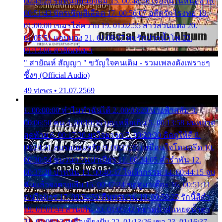
00:45:25 รอหน่อยน้องติ๋ม 15. 00:48:56 เรือล่มในหนอง 16.
00:51:43 บัตรเชิญสีเลือด 17. 00:56:07 อดีตรักโรงทอ 18.
01:00:00 เขมรไล่ควาย 19. 01:02:55 สาวสวนแตง 20.
01:05:51 แอบมอง 21. 01:09:27 พบรักปากน้ำโพ 22.
01:13:06 สายัณห์เมา
" สายัณห์ สัญญา " ขวัญใจคนเดิม - รวมเพลงดังเพราะๆ
ซึ้งๆ (Official Audio)
49 views • 21.07.2569
1. 00:00:00 ทำไมทำฉันได้ 2. 00:03:20 นางฟ้าสลัม 3.
00:06:50 คน 4. 00:10:36 บุญเหลือเกิน 5. 00:13:58 ฝนหยาด
สุดท้าย 6. 00:17:30 ยาใจยาจก 7. 00:20:30 คิดดูให้ดี 8.
00:24:21 ลบรอยแผลรัก 9. 00:27:35 เหมือนใจโดนกรีด 10.
00:30:54 ขบวนการเปาเปียว 11. 00:34:05 คำรำพัน 12.
00:37:20 ปาหนัน 13. 00:40:37 ใจเจ้ากรรม 14. 00:44:15 จูบ
ฉันแล้วจงตายเสีย 15. 00:47:24 ขอสูมาเต๊อะ 16. 00:51:11
คนใจมาร 17. 00:54:50 คืนทรมาน 18. 00:58:25 รักนี้สีดำ
19. 01:01:44 ส่วนเกิน 20. 01:05:42 หยาดน้ำฝนหยดน้ำตา
21. 01:09:13 เหลือเพียงฝัน 22. 01:13:26 เขา 23. 01:16:37