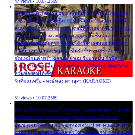
47 views • 10.07.2569
ไม่เคยรักใครแน่หรือ อยากเชื่อถือก็ไม่กล้า ติ๋มใช่คนสวย
ตรึงใจ ติ๋มใช่งามซึ้งตรึงตรา พี่หรือจะมาหมายร่วมชีวี ก็
คนเขาลืออื้อฉาว ว่าสาวๆรุมตอมพี่ ติ๋มอยากรับรักเหมือน
กัน แต่หวั่นจะช้ำดวงฤดี กลัวแฟนของพี่ชี้หน้าด่าทอ ก็คน
ชื่อต๋อยต้อยตุ้มตุ๋ยต่าย พี่ยังลืมได้ง่ายๆเลยหนอ แค่ตัวเรา
สาวบ้านนา แสนจะซอมซ่อ ขืนรักขืนรอคงช้ำสักวัน ถ้า
จริงเหมือนคำพร่ำเฉลย พี่อย่าเฉยรีบมาหมั้น ถ้าพี่สู่ขอ
ตามธรรมเนียม ติ๋มจะเตรียมรับเกลียวสัมพันธ์ ผิดหวังไม่
หวั่นขอยอมได้เคียง
รักติ๋มแน่หรือ - หงษ์ทอง ดาวอุดร (KARAOKE)
51 views • 10.07.2569
บัวทองโศก เพราะเป็นโรครักรุม ในอกกลัดกลุ้ม โดนแฟน
หนุ่มหลอกเอา เขารวย และรูปหล่อ มาพะเน้าพะนอ
ออเซาะจนใจเบา สงสาร บัวทองเศร้า น้ำตาคลอเบ้า เฝ้า
อาลัย หนุ่มรูปหล่อหนีไกล หัวใจบัวทองระรวย บัวทองโศก