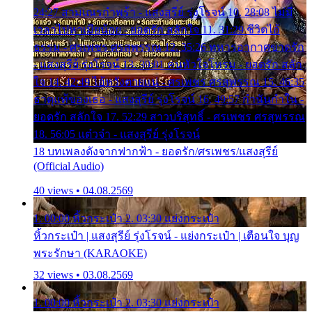
24:27 สามเณรกำพร้า - แสงสุรีย์ รุ่งโรจน์ 10. 28:08 ไม่มี
เวลาไปหาเมียน้อย - ยอดรัก สลักใจ 11. 31:29 ชีวิตไอ้
ธรรม - ศรเพชร ศรสุพรรณ 12. 35:26 ทหารอากาศขาดรัก
- แสงสุรีย์ รุ่งโรจน์ 13. 39:01 คนหัวใจโทรม - ยอดรัก สลัก
ใจ 14. 42:49 ไอ้หวังตายแน่ - ศรเพชร ศรสุพรรณ 15. 46:35
ธาตุแท้ของเธอ - แสงสุรีย์ รุ่งโรจน์ 16. 49:57 กำนันกำใน -
ยอดรัก สลักใจ 17. 52:29 สาวบริสุทธิ์ - ศรเพชร ศรสุพรรณ
18. 56:05 แต๋วจ๋า - แสงสุรีย์ รุ่งโรจน์
18 บทเพลงดังจากฟากฟ้า - ยอดรัก/ศรเพชร/แสงสุรีย์
(Official Audio)
40 views • 04.08.2569
1. 00:00 หิ้วกระเป๋า 2. 03:30 แย่งกระเป๋า
หิ้วกระเป๋า | แสงสุรีย์ รุ่งโรจน์ - แย่งกระเป๋า | เตือนใจ บุญ
พระรักษา (KARAOKE)
32 views • 03.08.2569
1. 00:00 หิ้วกระเป๋า 2. 03:30 แย่งกระเป๋า