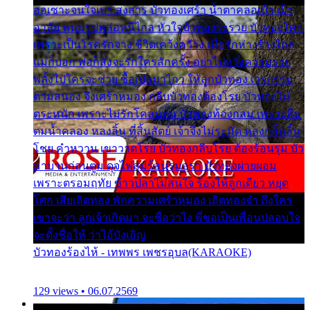
ออเซาะจนใจเบา สงสาร บัวทองเศร้า น้ำตาคลอเบ้า เฝ้า
อาลัย หนุ่มรูปหล่อหนีไกล หัวใจบัวทองระรวย บัวทองโศก
เพราะเป็นโรครักจาง ชีวิตเคว้งคว้าง เมื่อรักห่างร้างไกล
แม่ก็บอก พ่อก็สั่งจะรักใครสักครั้ง อย่าไปหวังความรวย
พลั้งไปใครจะช่วย ซื้อเปลมาไกว ให้ลูกบัวทอง เวรกรรม
ตามสนอง จึงเศร้าหมอง กลีบบัวทองต้องโรย บัวทองไม่
ตระหนัก เพราะไม่รักโคลนตม บัวทองท้องกลม เพราะลืม
ตมน้ำคลอง หลงลิ้น ที่สิ้นสัตย์ เจ้าจึงไม่ระมัด หลงกลิ่นลิ้น
โชย คำหวาน เขาวาดโรย บัวทองกลีบโรย ต้องร้อนรุม บัว
มาบานก่อนตูม ดุจไฟสุมร้อนรุมอุรา บัวทองผ่ายผอม
เพราะตรอมฤทัย ข้าวปลาไม่สนใจ ร้องไห้ลูกเดียว หยุด
โศก เสียเถิดทอง พักความเศร้าหมอง เถิดทองจ๋า ถึงใคร
เขาจะว่า ลูกเจ้าเกิดมา จะชื่อว่าไง พี่ขอเป็นเพื่อนปลอบใจ
จะตั้งชื่อให้ ว่าไอ้บังเอิญ
บัวทองร้องไห้ - เทพพร เพชรอุบล(KARAOKE)
129 views • 06.07.2569