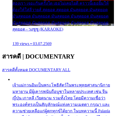
สองเรา เจอะกันครั้งใด เธอไม่เคยไยดี คราวนี้เธอยิ้มให้
ต้องให้ใส่ลีวายส์ สุดยอด สุดยอด มันสุดยอด มันสุดยอด
มันสุดยอด มันสุดยอด มันสุดยอด มันสุดยอด มันสุดยอด
มันสุดยอด มันสุดยอด มันสุดยอด มันสุดยอด มันสุดยอด
สุดยอด - วงซูซู (KARAOKE)
139 views • 03.07.2569
สารคดี
|
DOCUMENTARY
สารคดีทั้งหมด
DOCUMENTARY ALL
เจ้าแม่กวนอิมเป็นพระโพธิสัตว์ในพระพุทธศาสนานิกาย
มหายาน มีผู้เคารพนับถือบูชาในหลายประเทศ เช่น จีน
ญี่ปุ่น เกาหลี เวียดนาม รวมทั้งไทย โดยมีความเชื่อว่า
พระองค์ทรงเป็นสัญลักษณ์แห่งความเมตตา กรุณา และ
ความช่วยเหลือแก่ผู้ตกทุกข์ได้ยาก ในบทความนี้ Palanla