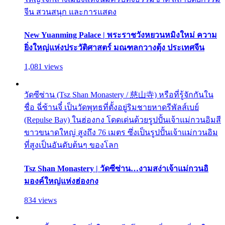
จีน สวนสนุก และการแสดง
New Yuanming Palace | พระราชวังหยวนหมิงใหม่ ความ
ยิ่งใหญ่แห่งประวัติศาสตร์ มณฑลกวางตุ้ง ประเทศจีน
1,081 views
วัดซีซ่าน (Tsz Shan Monastery / 慈山寺) หรือที่รู้จักกันใน
ชื่อ ฉี่ซ้านจี๋ เป็นวัดพุทธที่ตั้งอยู่ริมชายหาดรีพัลส์เบย์
(Repulse Bay) ในฮ่องกง โดดเด่นด้วยรูปปั้นเจ้าแม่กวนอิมสี
ขาวขนาดใหญ่ สูงถึง 76 เมตร ซึ่งเป็นรูปปั้นเจ้าแม่กวนอิม
ที่สูงเป็นอันดับต้นๆ ของโลก
Tsz Shan Monastery | วัดซีซ่าน…งามสง่าเจ้าแม่กวนอิ
มองค์ใหญ่แห่งฮ่องกง
834 views