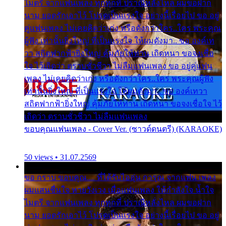
ไมตรี จากแฟนเพลง ทุกทุกที่ ปราณีหลั่งไหล ผมขอฝาก
นาม ยอดรักเอาไว้ โปรดเป็นแรงใจ อย่างนี้เรื่อยไป ขอ อยู่
คู่แฟนเพลง ไม่เคยคิดว่าเก่ง หรือดังกว่าใคร..ใคร พระคุณ
ผู้ฟัง เท่านั้นยิ่งใหญ่ ที่เป็นแรงใจ ให้ผมดังมา.. ขอ องค์เท
วา สถิตฟากฟ้ายิ่งใหญ่ คุ้มภัยให้ท่าน เถิดหนา ขอจงเชื่อ
ใจ ไว้เถิดว่า ตราบชั่วชีวา ไม่ลืมแฟนเพลง ขอ อยู่คู่แฟน
เพลง ไม่เคยคิดว่าเก่ง หรือดังกว่าใคร..ใคร พระคุณผู้ฟัง
เท่านั้นยิ่งใหญ่ ที่เป็นแรงใจ ให้ผมดังมา.. ขอ องค์เทวา
สถิตฟากฟ้ายิ่งใหญ่ คุ้มภัยให้ท่าน เถิดหนา ขอจงเชื่อใจ ไว้
เถิดว่า ตราบชั่วชีวา ไม่ลืมแฟนเพลง
ขอบคุณแฟนเพลง - Cover Ver. (ซาวด์ดนตรี) (KARAOKE)
50 views • 31.07.2569
ขอ กราบ ขอบคุณ.... ที่ได้รับไออุ่น การุณ จากแฟน เพลง
ผมแสนชื่นใจ หายวังเวง เมื่อแฟนเพลง ให้กำลังใจ น้ำใจ
ไมตรี จากแฟนเพลง ทุกทุกที่ ปราณีหลั่งไหล ผมขอฝาก
นาม ยอดรักเอาไว้ โปรดเป็นแรงใจ อย่างนี้เรื่อยไป ขอ อยู่