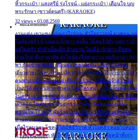
หิ้วกระเป๋า | แสงสุรีย์ รุ่งโรจน์ - แย่งกระเป๋า | เตือนใจ บุญ
พระรักษา (ซาวด์ดนตรี) (KARAOKE)
32 views • 03.08.2569
งานแต่ง เขาแซง แย่งเอาไปก่อน หัวใจอาวรณ์ มาซ่อน อยู่
ในห้องครัว ข้างนอกเจ้าสาว ส่งยิ้ม ให้คนไปทั่ว แต่เรา เฝ้า
อยู่ในครัว ทำตัวเป็นเด็ก ล้างจาน ในเมื่อ เจ้าสาว คือคน
บ้านใกล้ พึ่งพาอาศัย จำใจ ต้องไปช่วยงาน พอถึงเวลา เขา
พา กันเข้าพาขวัญ เพื่อนฝูง เฮฮาดังลั่น แต่เราล้างจาน
เดียวดาย เป็นคนพ่าย บ่มีความหมาย เคียงใจเจ้าบ่าว เป็น
คนพ่าย บ่มีความหมาย เคียงใจเจ้าบ่าว เพื่อนเจ้าสาว ยัง
เป็นบ่ได้ คือคนพ่าย ฮักคน ไม่มีใครสน เขาไม่เห็นคน ที่อยู่
ในครัว เจ้าสาว ก็มัวแต่งตัว สวยเด่น นั่งเคียงเจ้าบ่าว ที่เขา
เฝ้าคอย ใจเต้น หัวใจของเรา ลำเค็ญ ใครจะมองเห็น
ความใน ใจ เศร้า มันร้าวระบม ต้องมาขื่นขม เศร้าตรม
ท่ามความสุขี ช่วยงานเขาแต่ง แต่เรา แล้งมาหลายปี
เมื่อไรหนอจะ โชคดี ได้มีพิธีวิวาห์ หัวใจหล้า คอยไปคอย
มา คือหน้าที่เก่า หัวใจหล้า คอยไปคอยมา คือหน้าที่เก่า