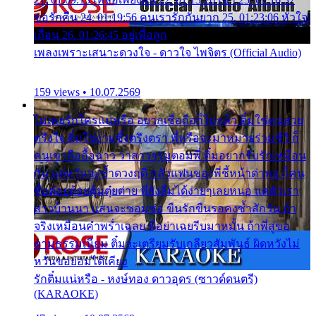
ขอรักคืน 24. 01:19:56 คนเรารักกันยาก 25. 01:23:06 หัวใจ
เถื่อน 26. 01:26:45 อยู่เพื่อลูก
เพลงเพราะเสนาะดวงใจ - ดาวใจ ไพจิตร (Official Audio)
159 views • 10.07.2569
ไม่เคยรักใครแน่หรือ อยากเชื่อถือก็ไม่กล้า ติ๋มใช่คนสวย
ตรึงใจ ติ๋มใช่งามซึ้งตรึงตรา พี่หรือจะมาหมายร่วมชีวี ก็
คนเขาลืออื้อฉาว ว่าสาวๆรุมตอมพี่ ติ๋มอยากรับรักเหมือน
กัน แต่หวั่นจะช้ำดวงฤดี กลัวแฟนของพี่ชี้หน้าด่าทอ ก็คน
ชื่อต๋อยต้อยตุ้มตุ๋ยต่าย พี่ยังลืมได้ง่ายๆเลยหนอ แค่ตัวเรา
สาวบ้านนา แสนจะซอมซ่อ ขืนรักขืนรอคงช้ำสักวัน ถ้า
จริงเหมือนคำพร่ำเฉลย พี่อย่าเฉยรีบมาหมั้น ถ้าพี่สู่ขอ
ตามธรรมเนียม ติ๋มจะเตรียมรับเกลียวสัมพันธ์ ผิดหวังไม่
หวั่นขอยอมได้เคียง
รักติ๋มแน่หรือ - หงษ์ทอง ดาวอุดร (ซาวด์ดนตรี)
(KARAOKE)