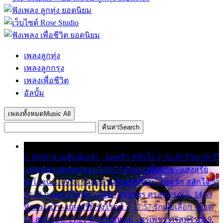
เพลงลูกทุ่ง
เพลงลูกกรุง
เพลงเพื่อชีวิต
อัลบั้ม
เพลงทั้งหมด
Music All
ค้นหา
Search
1. 00:00 สามสิบยังแจ๋ว - ยอดรัก สลักใจ 2. 02:49 รักมาห้าปี
- ศรเพชร ศรสุพรรณ 3. 05:57 รักสาวเสื้อลาย - แสงสุรีย์
รุ่งโรจน์ 4. 09:51 รักสะท้านดินสะเทือน - ยอดรัก สลักใจ 5.
12:23 มอเตอร์ไซค์ทำหล่น - ศรเพชร ศรสุพรรณ 6. 14:49
หิ้วกระเป๋า - แสงสุรีย์ รุ่งโรจน์ 7. 17:57 รักเผื่อเลือก - ยอด
รัก สลักใจ 8. 21:21 น้ำตาไอ้หนุ่ม - ศรเพชร ศรสุพรรณ 9.