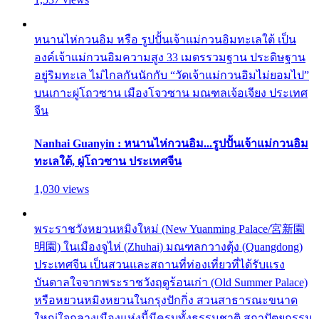
หนานไห่กวนอิม หรือ รูปปั้นเจ้าแม่กวนอิมทะเลใต้ เป็น
องค์เจ้าแม่กวนอิมความสูง 33 เมตรรวมฐาน ประดิษฐาน
อยู่ริมทะเล ไม่ไกลกันนักกับ “วัดเจ้าแม่กวนอิมไม่ยอมไป”
บนเกาะผู่โถวซาน เมืองโจวซาน มณฑลเจ้อเจียง ประเทศ
จีน
Nanhai Guanyin : หนานไห่กวนอิม...รูปปั้นเจ้าแม่กวนอิม
ทะเลใต้, ผู่โถวซาน ประเทศจีน
1,030 views
พระราชวังหยวนหมิงใหม่ (New Yuanming Palace/宮新園
明園) ในเมืองจูไห่ (Zhuhai) มณฑลกวางตุ้ง (Quangdong)
ประเทศจีน เป็นสวนและสถานที่ท่องเที่ยวที่ได้รับแรง
บันดาลใจจากพระราชวังฤดูร้อนเก่า (Old Summer Palace)
หรือหยวนหมิงหยวนในกรุงปักกิ่ง สวนสาธารณะขนาด
ใหญ่ใจกลางเมืองแห่งนี้มีครบทั้งธรรมชาติ สถาปัตยกรรม