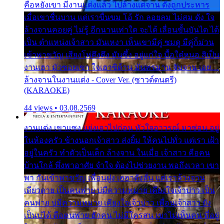
คือหยังเขา มีงานแต่งแล้ว ไปล้างแต่จาน ดั่งถูกประหาร
เมื่อเขาชื่นบาน แต่เราขื่นขม โอ้ รัก ลอยลม ไม่สม ดัง ใจ
ล้างจานคอยคู่ ไม่รู้ อีกนานเท่าใด จะได้ เลื่อนขั้นบันได ได้
เป็น ตำแหน่งเจ้าสาว มันเหงา เห็นเขามีคู่ ซมดู มีคู่ก็ม่วน
เข้าพาขวัญ เสียงโห่ตึงตึง มันซึ้ง อยู่แก่ใจ มื้อใด๋หนอ สิเป็น
งานเฮา มัวซอยเขา ใจเฮาซิด้าน มันทรมาน จับจาน เอย…
ล้างจานในงานแต่ง - Cover Ver. (ซาวด์ดนตรี)
(KARAOKE)
44 views • 03.08.2569
งานแต่ง เขาแซง แย่งเอาไปก่อน หัวใจอาวรณ์ มาซ่อน อยู่
ในห้องครัว ข้างนอกเจ้าสาว ส่งยิ้ม ให้คนไปทั่ว แต่เรา เฝ้า
อยู่ในครัว ทำตัวเป็นเด็ก ล้างจาน ในเมื่อ เจ้าสาว คือคน
บ้านใกล้ พึ่งพาอาศัย จำใจ ต้องไปช่วยงาน พอถึงเวลา เขา
พา กันเข้าพาขวัญ เพื่อนฝูง เฮฮาดังลั่น แต่เราล้างจาน
เดียวดาย เป็นคนพ่าย บ่มีความหมาย เคียงใจเจ้าบ่าว เป็น
คนพ่าย บ่มีความหมาย เคียงใจเจ้าบ่าว เพื่อนเจ้าสาว ยัง
เป็นบ่ได้ คือคนพ่าย ฮักคน ไม่มีใครสน เขาไม่เห็นคน ที่อยู่