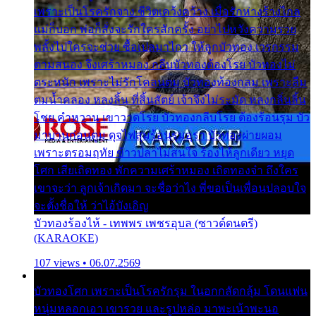
เพราะเป็นโรครักจาง ชีวิตเคว้งคว้าง เมื่อรักห่างร้างไกล
แม่ก็บอก พ่อก็สั่งจะรักใครสักครั้ง อย่าไปหวังความรวย
พลั้งไปใครจะช่วย ซื้อเปลมาไกว ให้ลูกบัวทอง เวรกรรม
ตามสนอง จึงเศร้าหมอง กลีบบัวทองต้องโรย บัวทองไม่
ตระหนัก เพราะไม่รักโคลนตม บัวทองท้องกลม เพราะลืม
ตมน้ำคลอง หลงลิ้น ที่สิ้นสัตย์ เจ้าจึงไม่ระมัด หลงกลิ่นลิ้น
โชย คำหวาน เขาวาดโรย บัวทองกลีบโรย ต้องร้อนรุม บัว
มาบานก่อนตูม ดุจไฟสุมร้อนรุมอุรา บัวทองผ่ายผอม
เพราะตรอมฤทัย ข้าวปลาไม่สนใจ ร้องไห้ลูกเดียว หยุด
โศก เสียเถิดทอง พักความเศร้าหมอง เถิดทองจ๋า ถึงใคร
เขาจะว่า ลูกเจ้าเกิดมา จะชื่อว่าไง พี่ขอเป็นเพื่อนปลอบใจ
จะตั้งชื่อให้ ว่าไอ้บังเอิญ
บัวทองร้องไห้ - เทพพร เพชรอุบล (ซาวด์ดนตรี)
(KARAOKE)
107 views • 06.07.2569
บัวทองโศก เพราะเป็นโรครักรุม ในอกกลัดกลุ้ม โดนแฟน
หนุ่มหลอกเอา เขารวย และรูปหล่อ มาพะเน้าพะนอ