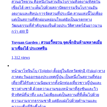
สวนอวี้หยวน คือหนึ่งในสวนจีนโบราณที่งดงามที่สุดใน
เซี่ยงไฮ้ เพราะเต็มไปด้วยสถาปัตยกรรมจีนโบราณอัน
งดงามและศิลปะการจัดสวนที่ประณีต สวนแห่งนี้ไม่เพียง
แต่เป็นสถานที่พักผ่อนหย่อนใจแต่ยังเป็นมรดกทาง
วัฒนธรรมที่สำคัญของจีนด้วยประวัติศาสตร์อันยาวนาน
กว่า 400 ปี
Yuyuan Garden : สวนอวี้หยวน จุดเช็กอินห้ามพลาดเมื่อ
มาเซี่ยงไฮ้ ประเทศจีน
1,312 views
หน้าผาโทจินโบ (Tojinbo) ตั้งอยู่ในจังหวัดฟุกุอิ (Fukui) ทาง
ภาคตะวันออกของประเทศญี่ปุ่น เป็นหนึ่งในสถานที่ท่อง
เที่ยวที่ได้รับความนิยมจากทั้งนักท่องเที่ยวชาวญี่ปุ่นและ
ชาวต่างชาติ ด้วยความงามของหน้าผาที่สูงชันและวิว
ทิวทัศน์ที่น่าทึ่ง และไม่เพียงแต่เป็นสถานที่ที่เต็มไปด้วย
ความงามจากธรรมชาติ แต่ยังแฝงไปด้วยตำนานและ
ความเชื่อที่ลึกซึ้งด้วย