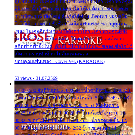
คู่แฟนเพลง ไม่เคยคิดว่าเก่ง หรือดังกว่าใคร..ใคร พระคุณ
ผู้ฟัง เท่านั้นยิ่งใหญ่ ที่เป็นแรงใจ ให้ผมดังมา.. ขอ องค์เท
วา สถิตฟากฟ้ายิ่งใหญ่ คุ้มภัยให้ท่าน เถิดหนา ขอจงเชื่อ
ใจ ไว้เถิดว่า ตราบชั่วชีวา ไม่ลืมแฟนเพลง ขอ อยู่คู่แฟน
เพลง ไม่เคยคิดว่าเก่ง หรือดังกว่าใคร..ใคร พระคุณผู้ฟัง
เท่านั้นยิ่งใหญ่ ที่เป็นแรงใจ ให้ผมดังมา.. ขอ องค์เทวา
สถิตฟากฟ้ายิ่งใหญ่ คุ้มภัยให้ท่าน เถิดหนา ขอจงเชื่อใจ ไว้
เถิดว่า ตราบชั่วชีวา ไม่ลืมแฟนเพลง
ขอบคุณแฟนเพลง - Cover Ver. (KARAOKE)
53 views • 31.07.2569
1. 00:00:00 ยินดีรับเดน 2. 00:03:44 น้ำตาอีสาน 3. 00:07:51
กิ่งทองใบหยก 4. 00:10:35 น้ำนิ่งไหลลึก 5. 00:13:49 ลานรัก
ลานเท 6. 00:17:06 จำใจจาก 7. 00:20:53 คืนฝนตก 8.
00:25:16 น้ำลงเดือนยี่ 9. 00:28:47 โสนน้อยเรือนงาม 10.
00:32:29 ตอไม้ที่ตายแล้ว 11. 00:35:41 น้ำกรดแช่เย็น 12.
00:39:08 อยากฟังซ้ำ 13. 00:42:32 รู้ว่าเขาหลอก 14.