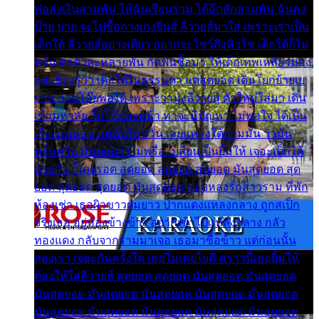
พ่อส่งเงินสามพัน ให้ฉันเรียนราม ได้อีกสักสามพัน ฉันคง
บ๊าย บาย จะไปซื้อกางเกงยีนส์ ลีวายส์มาใส่ เพราะเราเป็น
เด็กใต้ ลีวายส์อย่างเดียว อยากจะโชว์ถึงหิวโซ เด็กใต้ก็ไม่
หวั่น ตกตัวละหลายพัน กัดฟันซื้อมา ให้เด็กเทพเหลียวมอง
และต้องรู้ว่า เด็กใต้ไม่ธรรมดา แต่สุดยอด เดินโยกย้ายเย
ยวน กวนโอ๊ยพอได้ เพราะว่านุ่งลีวายส์ ตัวใหม่ใส่มา เดิน
เข้ามหาลัย จิ๊กโก๊มองหน้า ท่าจะมีปัญหา ไม่พอใจ ได้เป็น
เรื่องแน่นอน แต่ฉันไม่หวั่น เลยแหลงใต้ถามมัน ว่ามัน
พรั่นพรือ มันตอบว่าไม่พรื่อ เปลี่ยนเป็นยิ้มให้ เจอะเด็กใต้
ด้วยกัน ก็เลยรอด สุดยอด สุดยอด สุดยอด มันสุดยอด สุด
ยอด สุดยอด สุดยอด มันสุดยอด แอบหลงรักสาวราม ที่พัก
ห้องเช่า เธอผิวขาวผมยาว ปากแดงแหลงกลาง ถูกสเป็ก
จริงเธอ อยู่ห้องข้างข้าง อยากเข้าไปแหลงกลาง กลัว
ทองแดง กลับจากรามมาเจอ เธอมาซื้อข้าว แต่ก่อนนั้น
สองเรา เจอะกันครั้งใด เธอไม่เคยไยดี คราวนี้เธอยิ้มให้
ต้องให้ใส่ลีวายส์ สุดยอด สุดยอด มันสุดยอด มันสุดยอด
มันสุดยอด มันสุดยอด มันสุดยอด มันสุดยอด มันสุดยอด
มันสุดยอด มันสุดยอด มันสุดยอด มันสุดยอด มันสุดยอด