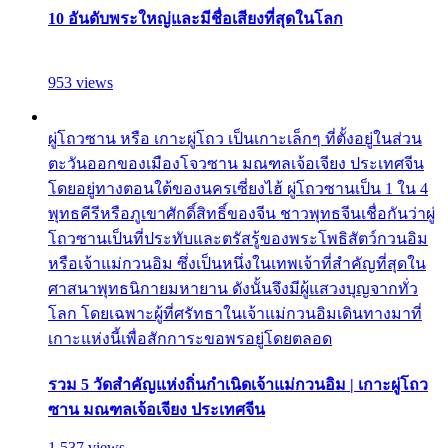
10 อันดับพระใหญ่และมีชื่อเสียงที่สุดในโลก
953 views
ผู่โถวซาน หรือ เกาะผู่โถว เป็นเกาะเล็กๆ ที่ตั้งอยู่ในส่วน
ตะวันออกของเมืองโจวซาน มณฑลเจ้อเจียง ประเทศจีน
โดยอยู่ทางตอนใต้ของนครเซี่ยงไฮ้ ผู่โถวซานเป็น 1 ใน 4
พุทธคีรีหรือภูเขาศักดิ์สิทธิ์ของจีน ชาวพุทธจีนเชื่อกันว่าผู่
โถวซานเป็นที่ประทับและตรัสรู้ของพระโพธิสัตว์กวนอิม
หรือเจ้าแม่กวนอิม ซึ่งเป็นหนึ่งในเทพเจ้าที่สำคัญที่สุดใน
ศาสนาพุทธนิกายมหายาน ดังนั้นจึงมีผู้แสวงบุญจากทั่ว
โลก โดยเฉพาะผู้ที่ศรัทธาในเจ้าแม่กวนอิมเดินทางมาที่
เกาะแห่งนี้เพื่อสักการะขอพรอยู่โดยตลอด
รวม 5 วัดสำคัญแห่งถิ่นกำเนิดเจ้าแม่กวนอิม | เกาะผู่โถว
ซาน มณฑลเจ้อเจียง ประเทศจีน
1,537 views