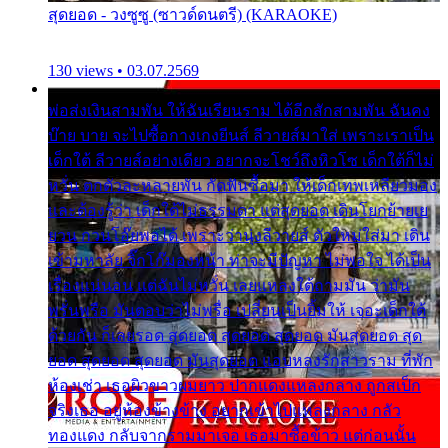
สุดยอด - วงซูซู (ซาวด์ดนตรี) (KARAOKE)
130 views • 03.07.2569
พ่อส่งเงินสามพัน ให้ฉันเรียนราม ได้อีกสักสามพัน ฉันคง
บ๊าย บาย จะไปซื้อกางเกงยีนส์ ลีวายส์มาใส่ เพราะเราเป็น
เด็กใต้ ลีวายส์อย่างเดียว อยากจะโชว์ถึงหิวโซ เด็กใต้ก็ไม่
หวั่น ตกตัวละหลายพัน กัดฟันซื้อมา ให้เด็กเทพเหลียวมอง
และต้องรู้ว่า เด็กใต้ไม่ธรรมดา แต่สุดยอด เดินโยกย้ายเย
ยวน กวนโอ๊ยพอได้ เพราะว่านุ่งลีวายส์ ตัวใหม่ใส่มา เดิน
เข้ามหาลัย จิ๊กโก๊มองหน้า ท่าจะมีปัญหา ไม่พอใจ ได้เป็น
เรื่องแน่นอน แต่ฉันไม่หวั่น เลยแหลงใต้ถามมัน ว่ามัน
พรั่นพรือ มันตอบว่าไม่พรื่อ เปลี่ยนเป็นยิ้มให้ เจอะเด็กใต้
ด้วยกัน ก็เลยรอด สุดยอด สุดยอด สุดยอด มันสุดยอด สุด
ยอด สุดยอด สุดยอด มันสุดยอด แอบหลงรักสาวราม ที่พัก
ห้องเช่า เธอผิวขาวผมยาว ปากแดงแหลงกลาง ถูกสเป็ก
จริงเธอ อยู่ห้องข้างข้าง อยากเข้าไปแหลงกลาง กลัว
ทองแดง กลับจากรามมาเจอ เธอมาซื้อข้าว แต่ก่อนนั้น