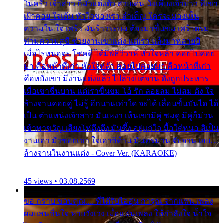
ในครัว เจ้าสาว ก็มัวแต่งตัว สวยเด่น นั่งเคียงเจ้าบ่าว ที่เขา
เฝ้าคอย ใจเต้น หัวใจของเรา ลำเค็ญ ใครจะมองเห็น
ความใน ใจ เศร้า มันร้าวระบม ต้องมาขื่นขม เศร้าตรม
ท่ามความสุขี ช่วยงานเขาแต่ง แต่เรา แล้งมาหลายปี
เมื่อไรหนอจะ โชคดี ได้มีพิธีวิวาห์ หัวใจหล้า คอยไปคอย
มา คือหน้าที่เก่า หัวใจหล้า คอยไปคอยมา คือหน้าที่เก่า
คือหยังเขา มีงานแต่งแล้ว ไปล้างแต่จาน ดั่งถูกประหาร
เมื่อเขาชื่นบาน แต่เราขื่นขม โอ้ รัก ลอยลม ไม่สม ดัง ใจ
ล้างจานคอยคู่ ไม่รู้ อีกนานเท่าใด จะได้ เลื่อนขั้นบันได ได้
เป็น ตำแหน่งเจ้าสาว มันเหงา เห็นเขามีคู่ ซมดู มีคู่ก็ม่วน
เข้าพาขวัญ เสียงโห่ตึงตึง มันซึ้ง อยู่แก่ใจ มื้อใด๋หนอ สิเป็น
งานเฮา มัวซอยเขา ใจเฮาซิด้าน มันทรมาน จับจาน เอย…
ล้างจานในงานแต่ง - Cover Ver. (KARAOKE)
45 views • 03.08.2569
ขอ กราบ ขอบคุณ.... ที่ได้รับไออุ่น การุณ จากแฟน เพลง
ผมแสนชื่นใจ หายวังเวง เมื่อแฟนเพลง ให้กำลังใจ น้ำใจ