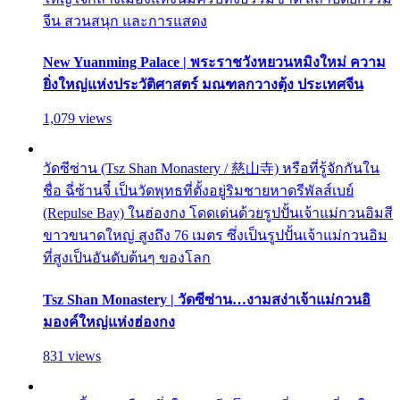
จีน สวนสนุก และการแสดง
New Yuanming Palace | พระราชวังหยวนหมิงใหม่ ความ
ยิ่งใหญ่แห่งประวัติศาสตร์ มณฑลกวางตุ้ง ประเทศจีน
1,079 views
วัดซีซ่าน (Tsz Shan Monastery / 慈山寺) หรือที่รู้จักกันใน
ชื่อ ฉี่ซ้านจี๋ เป็นวัดพุทธที่ตั้งอยู่ริมชายหาดรีพัลส์เบย์
(Repulse Bay) ในฮ่องกง โดดเด่นด้วยรูปปั้นเจ้าแม่กวนอิมสี
ขาวขนาดใหญ่ สูงถึง 76 เมตร ซึ่งเป็นรูปปั้นเจ้าแม่กวนอิม
ที่สูงเป็นอันดับต้นๆ ของโลก
Tsz Shan Monastery | วัดซีซ่าน…งามสง่าเจ้าแม่กวนอิ
มองค์ใหญ่แห่งฮ่องกง
831 views