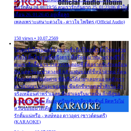
ขอรักคืน 24. 01:19:56 คนเรารักกันยาก 25. 01:23:06 หัวใจ
เถื่อน 26. 01:26:45 อยู่เพื่อลูก
เพลงเพราะเสนาะดวงใจ - ดาวใจ ไพจิตร (Official Audio)
150 views • 10.07.2569
ไม่เคยรักใครแน่หรือ อยากเชื่อถือก็ไม่กล้า ติ๋มใช่คนสวย
ตรึงใจ ติ๋มใช่งามซึ้งตรึงตรา พี่หรือจะมาหมายร่วมชีวี ก็
คนเขาลืออื้อฉาว ว่าสาวๆรุมตอมพี่ ติ๋มอยากรับรักเหมือน
กัน แต่หวั่นจะช้ำดวงฤดี กลัวแฟนของพี่ชี้หน้าด่าทอ ก็คน
ชื่อต๋อยต้อยตุ้มตุ๋ยต่าย พี่ยังลืมได้ง่ายๆเลยหนอ แค่ตัวเรา
สาวบ้านนา แสนจะซอมซ่อ ขืนรักขืนรอคงช้ำสักวัน ถ้า
จริงเหมือนคำพร่ำเฉลย พี่อย่าเฉยรีบมาหมั้น ถ้าพี่สู่ขอ
ตามธรรมเนียม ติ๋มจะเตรียมรับเกลียวสัมพันธ์ ผิดหวังไม่
หวั่นขอยอมได้เคียง
รักติ๋มแน่หรือ - หงษ์ทอง ดาวอุดร (ซาวด์ดนตรี)
(KARAOKE)