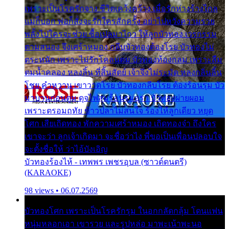
เพราะเป็นโรครักจาง ชีวิตเคว้งคว้าง เมื่อรักห่างร้างไกล
แม่ก็บอก พ่อก็สั่งจะรักใครสักครั้ง อย่าไปหวังความรวย
พลั้งไปใครจะช่วย ซื้อเปลมาไกว ให้ลูกบัวทอง เวรกรรม
ตามสนอง จึงเศร้าหมอง กลีบบัวทองต้องโรย บัวทองไม่
ตระหนัก เพราะไม่รักโคลนตม บัวทองท้องกลม เพราะลืม
ตมน้ำคลอง หลงลิ้น ที่สิ้นสัตย์ เจ้าจึงไม่ระมัด หลงกลิ่นลิ้น
โชย คำหวาน เขาวาดโรย บัวทองกลีบโรย ต้องร้อนรุม บัว
มาบานก่อนตูม ดุจไฟสุมร้อนรุมอุรา บัวทองผ่ายผอม
เพราะตรอมฤทัย ข้าวปลาไม่สนใจ ร้องไห้ลูกเดียว หยุด
โศก เสียเถิดทอง พักความเศร้าหมอง เถิดทองจ๋า ถึงใคร
เขาจะว่า ลูกเจ้าเกิดมา จะชื่อว่าไง พี่ขอเป็นเพื่อนปลอบใจ
จะตั้งชื่อให้ ว่าไอ้บังเอิญ
บัวทองร้องไห้ - เทพพร เพชรอุบล (ซาวด์ดนตรี)
(KARAOKE)
98 views • 06.07.2569
บัวทองโศก เพราะเป็นโรครักรุม ในอกกลัดกลุ้ม โดนแฟน
หนุ่มหลอกเอา เขารวย และรูปหล่อ มาพะเน้าพะนอ