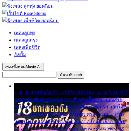
เพลงลูกทุ่ง
เพลงลูกกรุง
เพลงเพื่อชีวิต
อัลบั้ม
เพลงทั้งหมด
Music All
ค้นหา
Search
1. 00:00 สามสิบยังแจ๋ว - ยอดรัก สลักใจ 2. 02:49 รักมาห้าปี
- ศรเพชร ศรสุพรรณ 3. 05:57 รักสาวเสื้อลาย - แสงสุรีย์
รุ่งโรจน์ 4. 09:51 รักสะท้านดินสะเทือน - ยอดรัก สลักใจ 5.
12:23 มอเตอร์ไซค์ทำหล่น - ศรเพชร ศรสุพรรณ 6. 14:49
หิ้วกระเป๋า - แสงสุรีย์ รุ่งโรจน์ 7. 17:57 รักเผื่อเลือก - ยอด
รัก สลักใจ 8. 21:21 น้ำตาไอ้หนุ่ม - ศรเพชร ศรสุพรรณ 9.