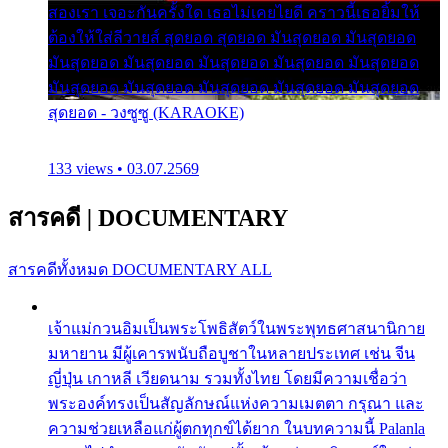
สองเรา เจอะกันครั้งใด เธอไม่เคยไยดี คราวนี้เธอยิ้มให้
ต้องให้ใส่ลีวายส์ สุดยอด สุดยอด มันสุดยอด มันสุดยอด
มันสุดยอด มันสุดยอด มันสุดยอด มันสุดยอด มันสุดยอด
มันสุดยอด มันสุดยอด มันสุดยอด มันสุดยอด มันสุดยอด
สุดยอด - วงซูซู (KARAOKE)
133 views • 03.07.2569
สารคดี
|
DOCUMENTARY
สารคดีทั้งหมด
DOCUMENTARY ALL
เจ้าแม่กวนอิมเป็นพระโพธิสัตว์ในพระพุทธศาสนานิกาย
มหายาน มีผู้เคารพนับถือบูชาในหลายประเทศ เช่น จีน
ญี่ปุ่น เกาหลี เวียดนาม รวมทั้งไทย โดยมีความเชื่อว่า
พระองค์ทรงเป็นสัญลักษณ์แห่งความเมตตา กรุณา และ
ความช่วยเหลือแก่ผู้ตกทุกข์ได้ยาก ในบทความนี้ Palanla