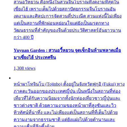
สวนอวี้หยวน คือหนึ่งในสวนจีนโบราณที่งดงามที่สุดใน
เซี่ยงไฮ้ เพราะเต็มไปด้วยสถาปัตยกรรมจีนโบราณอัน
งดงามและศิลปะการจัดสวนที่ประณีต สวนแห่งนี้ไม่เพียง
แต่เป็นสถานที่พักผ่อนหย่อนใจแต่ยังเป็นมรดกทาง
วัฒนธรรมที่สำคัญของจีนด้วยประวัติศาสตร์อันยาวนาน
กว่า 400 ปี
Yuyuan Garden : สวนอวี้หยวน จุดเช็กอินห้ามพลาดเมื่อ
มาเซี่ยงไฮ้ ประเทศจีน
1,308 views
หน้าผาโทจินโบ (Tojinbo) ตั้งอยู่ในจังหวัดฟุกุอิ (Fukui) ทาง
ภาคตะวันออกของประเทศญี่ปุ่น เป็นหนึ่งในสถานที่ท่อง
เที่ยวที่ได้รับความนิยมจากทั้งนักท่องเที่ยวชาวญี่ปุ่นและ
ชาวต่างชาติ ด้วยความงามของหน้าผาที่สูงชันและวิว
ทิวทัศน์ที่น่าทึ่ง และไม่เพียงแต่เป็นสถานที่ที่เต็มไปด้วย
ความงามจากธรรมชาติ แต่ยังแฝงไปด้วยตำนานและ
ความเชื่อที่ลึกซึ้งด้วย