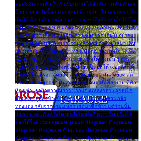
พ่อส่งเงินสามพัน ให้ฉันเรียนราม ได้อีกสักสามพัน ฉันคง
บ๊าย บาย จะไปซื้อกางเกงยีนส์ ลีวายส์มาใส่ เพราะเราเป็น
เด็กใต้ ลีวายส์อย่างเดียว อยากจะโชว์ถึงหิวโซ เด็กใต้ก็ไม่
หวั่น ตกตัวละหลายพัน กัดฟันซื้อมา ให้เด็กเทพเหลียวมอง
และต้องรู้ว่า เด็กใต้ไม่ธรรมดา แต่สุดยอด เดินโยกย้ายเย
ยวน กวนโอ๊ยพอได้ เพราะว่านุ่งลีวายส์ ตัวใหม่ใส่มา เดิน
เข้ามหาลัย จิ๊กโก๊มองหน้า ท่าจะมีปัญหา ไม่พอใจ ได้เป็น
เรื่องแน่นอน แต่ฉันไม่หวั่น เลยแหลงใต้ถามมัน ว่ามัน
พรั่นพรือ มันตอบว่าไม่พรื่อ เปลี่ยนเป็นยิ้มให้ เจอะเด็กใต้
ด้วยกัน ก็เลยรอด สุดยอด สุดยอด สุดยอด มันสุดยอด สุด
ยอด สุดยอด สุดยอด มันสุดยอด แอบหลงรักสาวราม ที่พัก
ห้องเช่า เธอผิวขาวผมยาว ปากแดงแหลงกลาง ถูกสเป็ก
จริงเธอ อยู่ห้องข้างข้าง อยากเข้าไปแหลงกลาง กลัว
ทองแดง กลับจากรามมาเจอ เธอมาซื้อข้าว แต่ก่อนนั้น
สองเรา เจอะกันครั้งใด เธอไม่เคยไยดี คราวนี้เธอยิ้มให้
ต้องให้ใส่ลีวายส์ สุดยอด สุดยอด มันสุดยอด มันสุดยอด
มันสุดยอด มันสุดยอด มันสุดยอด มันสุดยอด มันสุดยอด
มันสุดยอด มันสุดยอด มันสุดยอด มันสุดยอด มันสุดยอด