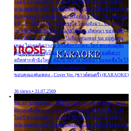
ไมตรี จากแฟนเพลง ทุกทุกที่ ปราณีหลั่งไหล ผมขอฝาก
นาม ยอดรักเอาไว้ โปรดเป็นแรงใจ อย่างนี้เรื่อยไป ขอ อยู่
คู่แฟนเพลง ไม่เคยคิดว่าเก่ง หรือดังกว่าใคร..ใคร พระคุณ
ผู้ฟัง เท่านั้นยิ่งใหญ่ ที่เป็นแรงใจ ให้ผมดังมา.. ขอ องค์เท
วา สถิตฟากฟ้ายิ่งใหญ่ คุ้มภัยให้ท่าน เถิดหนา ขอจงเชื่อ
ใจ ไว้เถิดว่า ตราบชั่วชีวา ไม่ลืมแฟนเพลง ขอ อยู่คู่แฟน
เพลง ไม่เคยคิดว่าเก่ง หรือดังกว่าใคร..ใคร พระคุณผู้ฟัง
เท่านั้นยิ่งใหญ่ ที่เป็นแรงใจ ให้ผมดังมา.. ขอ องค์เทวา
สถิตฟากฟ้ายิ่งใหญ่ คุ้มภัยให้ท่าน เถิดหนา ขอจงเชื่อใจ ไว้
เถิดว่า ตราบชั่วชีวา ไม่ลืมแฟนเพลง
ขอบคุณแฟนเพลง - Cover Ver. (ซาวด์ดนตรี) (KARAOKE)
36 views • 31.07.2569
ขอ กราบ ขอบคุณ.... ที่ได้รับไออุ่น การุณ จากแฟน เพลง
ผมแสนชื่นใจ หายวังเวง เมื่อแฟนเพลง ให้กำลังใจ น้ำใจ
ไมตรี จากแฟนเพลง ทุกทุกที่ ปราณีหลั่งไหล ผมขอฝาก
นาม ยอดรักเอาไว้ โปรดเป็นแรงใจ อย่างนี้เรื่อยไป ขอ อยู่