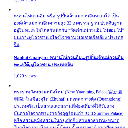
หนานไห่กวนอิม หรือ รูปปั้นเจ้าแม่กวนอิมทะเลใต้ เป็น
องค์เจ้าแม่กวนอิมความสูง 33 เมตรรวมฐาน ประดิษฐาน
อยู่ริมทะเล ไม่ไกลกันนักกับ “วัดเจ้าแม่กวนอิมไม่ยอมไป”
บนเกาะผู่โถวซาน เมืองโจวซาน มณฑลเจ้อเจียง ประเทศ
จีน
Nanhai Guanyin : หนานไห่กวนอิม...รูปปั้นเจ้าแม่กวนอิม
ทะเลใต้, ผู่โถวซาน ประเทศจีน
1,029 views
พระราชวังหยวนหมิงใหม่ (New Yuanming Palace/宮新園
明園) ในเมืองจูไห่ (Zhuhai) มณฑลกวางตุ้ง (Quangdong)
ประเทศจีน เป็นสวนและสถานที่ท่องเที่ยวที่ได้รับแรง
บันดาลใจจากพระราชวังฤดูร้อนเก่า (Old Summer Palace)
หรือหยวนหมิงหยวนในกรุงปักกิ่ง สวนสาธารณะขนาด
ใหญ่ใจกลางเมืองแห่งนี้มีครบทั้งธรรมชาติ สถาปัตยกรรม