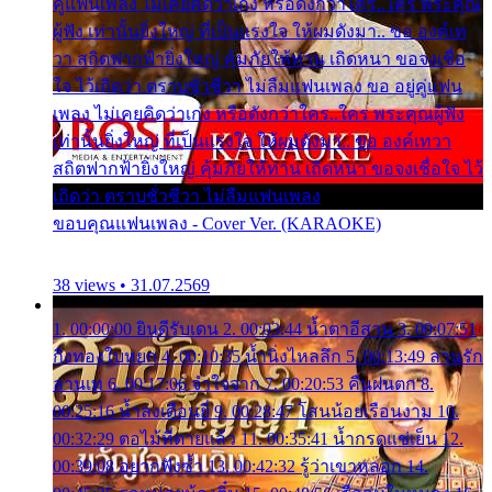
คู่แฟนเพลง ไม่เคยคิดว่าเก่ง หรือดังกว่าใคร..ใคร พระคุณ
ผู้ฟัง เท่านั้นยิ่งใหญ่ ที่เป็นแรงใจ ให้ผมดังมา.. ขอ องค์เท
วา สถิตฟากฟ้ายิ่งใหญ่ คุ้มภัยให้ท่าน เถิดหนา ขอจงเชื่อ
ใจ ไว้เถิดว่า ตราบชั่วชีวา ไม่ลืมแฟนเพลง ขอ อยู่คู่แฟน
เพลง ไม่เคยคิดว่าเก่ง หรือดังกว่าใคร..ใคร พระคุณผู้ฟัง
เท่านั้นยิ่งใหญ่ ที่เป็นแรงใจ ให้ผมดังมา.. ขอ องค์เทวา
สถิตฟากฟ้ายิ่งใหญ่ คุ้มภัยให้ท่าน เถิดหนา ขอจงเชื่อใจ ไว้
เถิดว่า ตราบชั่วชีวา ไม่ลืมแฟนเพลง
ขอบคุณแฟนเพลง - Cover Ver. (KARAOKE)
38 views • 31.07.2569
1. 00:00:00 ยินดีรับเดน 2. 00:03:44 น้ำตาอีสาน 3. 00:07:51
กิ่งทองใบหยก 4. 00:10:35 น้ำนิ่งไหลลึก 5. 00:13:49 ลานรัก
ลานเท 6. 00:17:06 จำใจจาก 7. 00:20:53 คืนฝนตก 8.
00:25:16 น้ำลงเดือนยี่ 9. 00:28:47 โสนน้อยเรือนงาม 10.
00:32:29 ตอไม้ที่ตายแล้ว 11. 00:35:41 น้ำกรดแช่เย็น 12.
00:39:08 อยากฟังซ้ำ 13. 00:42:32 รู้ว่าเขาหลอก 14.