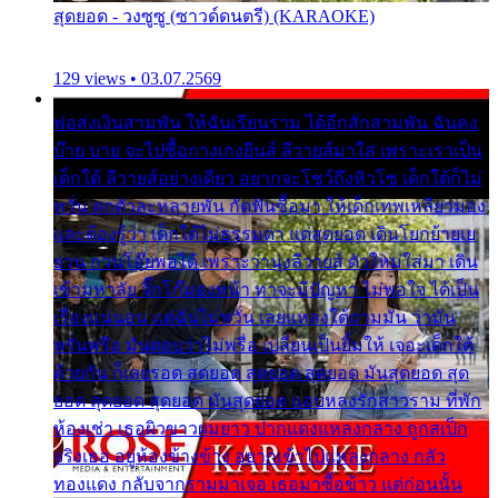
สุดยอด - วงซูซู (ซาวด์ดนตรี) (KARAOKE)
129 views • 03.07.2569
พ่อส่งเงินสามพัน ให้ฉันเรียนราม ได้อีกสักสามพัน ฉันคง
บ๊าย บาย จะไปซื้อกางเกงยีนส์ ลีวายส์มาใส่ เพราะเราเป็น
เด็กใต้ ลีวายส์อย่างเดียว อยากจะโชว์ถึงหิวโซ เด็กใต้ก็ไม่
หวั่น ตกตัวละหลายพัน กัดฟันซื้อมา ให้เด็กเทพเหลียวมอง
และต้องรู้ว่า เด็กใต้ไม่ธรรมดา แต่สุดยอด เดินโยกย้ายเย
ยวน กวนโอ๊ยพอได้ เพราะว่านุ่งลีวายส์ ตัวใหม่ใส่มา เดิน
เข้ามหาลัย จิ๊กโก๊มองหน้า ท่าจะมีปัญหา ไม่พอใจ ได้เป็น
เรื่องแน่นอน แต่ฉันไม่หวั่น เลยแหลงใต้ถามมัน ว่ามัน
พรั่นพรือ มันตอบว่าไม่พรื่อ เปลี่ยนเป็นยิ้มให้ เจอะเด็กใต้
ด้วยกัน ก็เลยรอด สุดยอด สุดยอด สุดยอด มันสุดยอด สุด
ยอด สุดยอด สุดยอด มันสุดยอด แอบหลงรักสาวราม ที่พัก
ห้องเช่า เธอผิวขาวผมยาว ปากแดงแหลงกลาง ถูกสเป็ก
จริงเธอ อยู่ห้องข้างข้าง อยากเข้าไปแหลงกลาง กลัว
ทองแดง กลับจากรามมาเจอ เธอมาซื้อข้าว แต่ก่อนนั้น