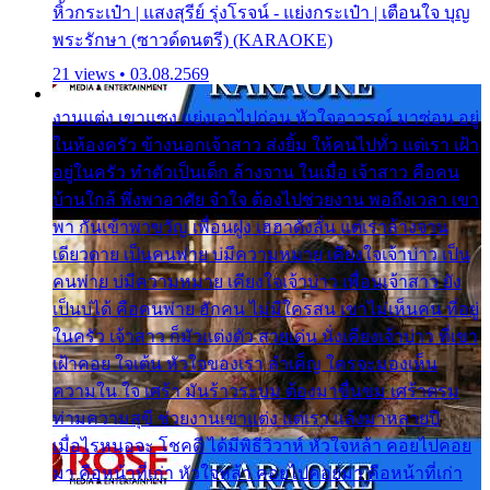
หิ้วกระเป๋า | แสงสุรีย์ รุ่งโรจน์ - แย่งกระเป๋า | เตือนใจ บุญ
พระรักษา (ซาวด์ดนตรี) (KARAOKE)
21 views • 03.08.2569
งานแต่ง เขาแซง แย่งเอาไปก่อน หัวใจอาวรณ์ มาซ่อน อยู่
ในห้องครัว ข้างนอกเจ้าสาว ส่งยิ้ม ให้คนไปทั่ว แต่เรา เฝ้า
อยู่ในครัว ทำตัวเป็นเด็ก ล้างจาน ในเมื่อ เจ้าสาว คือคน
บ้านใกล้ พึ่งพาอาศัย จำใจ ต้องไปช่วยงาน พอถึงเวลา เขา
พา กันเข้าพาขวัญ เพื่อนฝูง เฮฮาดังลั่น แต่เราล้างจาน
เดียวดาย เป็นคนพ่าย บ่มีความหมาย เคียงใจเจ้าบ่าว เป็น
คนพ่าย บ่มีความหมาย เคียงใจเจ้าบ่าว เพื่อนเจ้าสาว ยัง
เป็นบ่ได้ คือคนพ่าย ฮักคน ไม่มีใครสน เขาไม่เห็นคน ที่อยู่
ในครัว เจ้าสาว ก็มัวแต่งตัว สวยเด่น นั่งเคียงเจ้าบ่าว ที่เขา
เฝ้าคอย ใจเต้น หัวใจของเรา ลำเค็ญ ใครจะมองเห็น
ความใน ใจ เศร้า มันร้าวระบม ต้องมาขื่นขม เศร้าตรม
ท่ามความสุขี ช่วยงานเขาแต่ง แต่เรา แล้งมาหลายปี
เมื่อไรหนอจะ โชคดี ได้มีพิธีวิวาห์ หัวใจหล้า คอยไปคอย
มา คือหน้าที่เก่า หัวใจหล้า คอยไปคอยมา คือหน้าที่เก่า