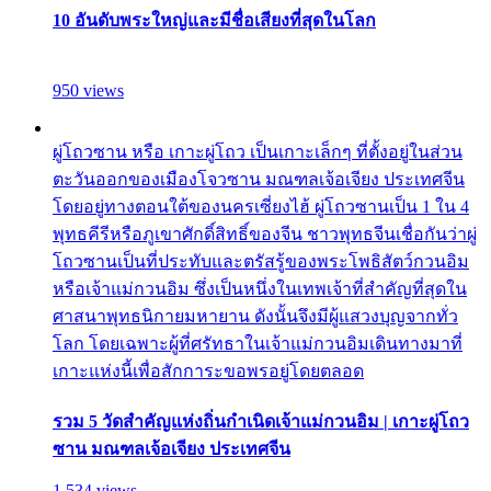
10 อันดับพระใหญ่และมีชื่อเสียงที่สุดในโลก
950 views
ผู่โถวซาน หรือ เกาะผู่โถว เป็นเกาะเล็กๆ ที่ตั้งอยู่ในส่วน
ตะวันออกของเมืองโจวซาน มณฑลเจ้อเจียง ประเทศจีน
โดยอยู่ทางตอนใต้ของนครเซี่ยงไฮ้ ผู่โถวซานเป็น 1 ใน 4
พุทธคีรีหรือภูเขาศักดิ์สิทธิ์ของจีน ชาวพุทธจีนเชื่อกันว่าผู่
โถวซานเป็นที่ประทับและตรัสรู้ของพระโพธิสัตว์กวนอิม
หรือเจ้าแม่กวนอิม ซึ่งเป็นหนึ่งในเทพเจ้าที่สำคัญที่สุดใน
ศาสนาพุทธนิกายมหายาน ดังนั้นจึงมีผู้แสวงบุญจากทั่ว
โลก โดยเฉพาะผู้ที่ศรัทธาในเจ้าแม่กวนอิมเดินทางมาที่
เกาะแห่งนี้เพื่อสักการะขอพรอยู่โดยตลอด
รวม 5 วัดสำคัญแห่งถิ่นกำเนิดเจ้าแม่กวนอิม | เกาะผู่โถว
ซาน มณฑลเจ้อเจียง ประเทศจีน
1,534 views