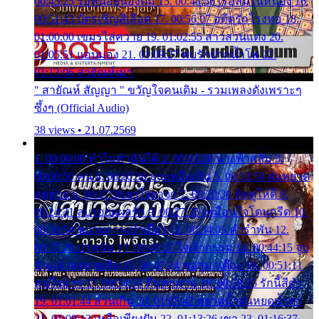
00:45:25 รอหน่อยน้องติ๋ม 15. 00:48:56 เรือล่มในหนอง 16.
00:51:43 บัตรเชิญสีเลือด 17. 00:56:07 อดีตรักโรงทอ 18.
01:00:00 เขมรไล่ควาย 19. 01:02:55 สาวสวนแตง 20.
01:05:51 แอบมอง 21. 01:09:27 พบรักปากน้ำโพ 22.
01:13:06 สายัณห์เมา
" สายัณห์ สัญญา " ขวัญใจคนเดิม - รวมเพลงดังเพราะๆ
ซึ้งๆ (Official Audio)
38 views • 21.07.2569
1. 00:00:00 ทำไมทำฉันได้ 2. 00:03:20 นางฟ้าสลัม 3.
00:06:50 คน 4. 00:10:36 บุญเหลือเกิน 5. 00:13:58 ฝนหยาด
สุดท้าย 6. 00:17:30 ยาใจยาจก 7. 00:20:30 คิดดูให้ดี 8.
00:24:21 ลบรอยแผลรัก 9. 00:27:35 เหมือนใจโดนกรีด 10.
00:30:54 ขบวนการเปาเปียว 11. 00:34:05 คำรำพัน 12.
00:37:20 ปาหนัน 13. 00:40:37 ใจเจ้ากรรม 14. 00:44:15 จูบ
ฉันแล้วจงตายเสีย 15. 00:47:24 ขอสูมาเต๊อะ 16. 00:51:11
คนใจมาร 17. 00:54:50 คืนทรมาน 18. 00:58:25 รักนี้สีดำ
19. 01:01:44 ส่วนเกิน 20. 01:05:42 หยาดน้ำฝนหยดน้ำตา
21. 01:09:13 เหลือเพียงฝัน 22. 01:13:26 เขา 23. 01:16:37