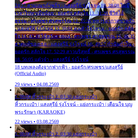
24:27 สามเณรกำพร้า - แสงสุรีย์ รุ่งโรจน์ 10. 28:08 ไม่มี
เวลาไปหาเมียน้อย - ยอดรัก สลักใจ 11. 31:29 ชีวิตไอ้
ธรรม - ศรเพชร ศรสุพรรณ 12. 35:26 ทหารอากาศขาดรัก
- แสงสุรีย์ รุ่งโรจน์ 13. 39:01 คนหัวใจโทรม - ยอดรัก สลัก
ใจ 14. 42:49 ไอ้หวังตายแน่ - ศรเพชร ศรสุพรรณ 15. 46:35
ธาตุแท้ของเธอ - แสงสุรีย์ รุ่งโรจน์ 16. 49:57 กำนันกำใน -
ยอดรัก สลักใจ 17. 52:29 สาวบริสุทธิ์ - ศรเพชร ศรสุพรรณ
18. 56:05 แต๋วจ๋า - แสงสุรีย์ รุ่งโรจน์
18 บทเพลงดังจากฟากฟ้า - ยอดรัก/ศรเพชร/แสงสุรีย์
(Official Audio)
29 views • 04.08.2569
1. 00:00 หิ้วกระเป๋า 2. 03:30 แย่งกระเป๋า
หิ้วกระเป๋า | แสงสุรีย์ รุ่งโรจน์ - แย่งกระเป๋า | เตือนใจ บุญ
พระรักษา (KARAOKE)
22 views • 03.08.2569
1. 00:00 หิ้วกระเป๋า 2. 03:30 แย่งกระเป๋า