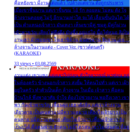
คือหยังเขา มีงานแต่งแล้ว ไปล้างแต่จาน ดั่งถูกประหาร
เมื่อเขาชื่นบาน แต่เราขื่นขม โอ้ รัก ลอยลม ไม่สม ดัง ใจ
ล้างจานคอยคู่ ไม่รู้ อีกนานเท่าใด จะได้ เลื่อนขั้นบันได ได้
เป็น ตำแหน่งเจ้าสาว มันเหงา เห็นเขามีคู่ ซมดู มีคู่ก็ม่วน
เข้าพาขวัญ เสียงโห่ตึงตึง มันซึ้ง อยู่แก่ใจ มื้อใด๋หนอ สิเป็น
งานเฮา มัวซอยเขา ใจเฮาซิด้าน มันทรมาน จับจาน เอย…
ล้างจานในงานแต่ง - Cover Ver. (ซาวด์ดนตรี)
(KARAOKE)
33 views • 03.08.2569
งานแต่ง เขาแซง แย่งเอาไปก่อน หัวใจอาวรณ์ มาซ่อน อยู่
ในห้องครัว ข้างนอกเจ้าสาว ส่งยิ้ม ให้คนไปทั่ว แต่เรา เฝ้า
อยู่ในครัว ทำตัวเป็นเด็ก ล้างจาน ในเมื่อ เจ้าสาว คือคน
บ้านใกล้ พึ่งพาอาศัย จำใจ ต้องไปช่วยงาน พอถึงเวลา เขา
พา กันเข้าพาขวัญ เพื่อนฝูง เฮฮาดังลั่น แต่เราล้างจาน
เดียวดาย เป็นคนพ่าย บ่มีความหมาย เคียงใจเจ้าบ่าว เป็น
คนพ่าย บ่มีความหมาย เคียงใจเจ้าบ่าว เพื่อนเจ้าสาว ยัง
เป็นบ่ได้ คือคนพ่าย ฮักคน ไม่มีใครสน เขาไม่เห็นคน ที่อยู่