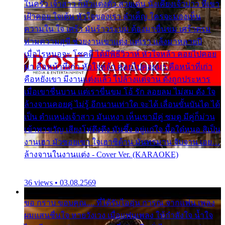
ในครัว เจ้าสาว ก็มัวแต่งตัว สวยเด่น นั่งเคียงเจ้าบ่าว ที่เขา
เฝ้าคอย ใจเต้น หัวใจของเรา ลำเค็ญ ใครจะมองเห็น
ความใน ใจ เศร้า มันร้าวระบม ต้องมาขื่นขม เศร้าตรม
ท่ามความสุขี ช่วยงานเขาแต่ง แต่เรา แล้งมาหลายปี
เมื่อไรหนอจะ โชคดี ได้มีพิธีวิวาห์ หัวใจหล้า คอยไปคอย
มา คือหน้าที่เก่า หัวใจหล้า คอยไปคอยมา คือหน้าที่เก่า
คือหยังเขา มีงานแต่งแล้ว ไปล้างแต่จาน ดั่งถูกประหาร
เมื่อเขาชื่นบาน แต่เราขื่นขม โอ้ รัก ลอยลม ไม่สม ดัง ใจ
ล้างจานคอยคู่ ไม่รู้ อีกนานเท่าใด จะได้ เลื่อนขั้นบันได ได้
เป็น ตำแหน่งเจ้าสาว มันเหงา เห็นเขามีคู่ ซมดู มีคู่ก็ม่วน
เข้าพาขวัญ เสียงโห่ตึงตึง มันซึ้ง อยู่แก่ใจ มื้อใด๋หนอ สิเป็น
งานเฮา มัวซอยเขา ใจเฮาซิด้าน มันทรมาน จับจาน เอย…
ล้างจานในงานแต่ง - Cover Ver. (KARAOKE)
36 views • 03.08.2569
ขอ กราบ ขอบคุณ.... ที่ได้รับไออุ่น การุณ จากแฟน เพลง
ผมแสนชื่นใจ หายวังเวง เมื่อแฟนเพลง ให้กำลังใจ น้ำใจ