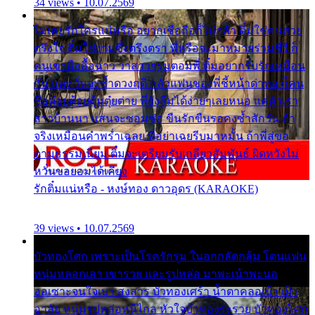
34 views • 10.07.2569
ไม่เคยรักใครแน่หรือ อยากเชื่อถือก็ไม่กล้า ติ๋มใช่คนสวย
ตรึงใจ ติ๋มใช่งามซึ้งตรึงตรา พี่หรือจะมาหมายร่วมชีวี ก็
คนเขาลืออื้อฉาว ว่าสาวๆรุมตอมพี่ ติ๋มอยากรับรักเหมือน
กัน แต่หวั่นจะช้ำดวงฤดี กลัวแฟนของพี่ชี้หน้าด่าทอ ก็คน
ชื่อต๋อยต้อยตุ้มตุ๋ยต่าย พี่ยังลืมได้ง่ายๆเลยหนอ แค่ตัวเรา
สาวบ้านนา แสนจะซอมซ่อ ขืนรักขืนรอคงช้ำสักวัน ถ้า
จริงเหมือนคำพร่ำเฉลย พี่อย่าเฉยรีบมาหมั้น ถ้าพี่สู่ขอ
ตามธรรมเนียม ติ๋มจะเตรียมรับเกลียวสัมพันธ์ ผิดหวังไม่
หวั่นขอยอมได้เคียง
รักติ๋มแน่หรือ - หงษ์ทอง ดาวอุดร (KARAOKE)
39 views • 10.07.2569
บัวทองโศก เพราะเป็นโรครักรุม ในอกกลัดกลุ้ม โดนแฟน
หนุ่มหลอกเอา เขารวย และรูปหล่อ มาพะเน้าพะนอ
ออเซาะจนใจเบา สงสาร บัวทองเศร้า น้ำตาคลอเบ้า เฝ้า
อาลัย หนุ่มรูปหล่อหนีไกล หัวใจบัวทองระรวย บัวทองโศก