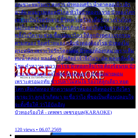
ออเซาะจนใจเบา สงสาร บัวทองเศร้า น้ำตาคลอเบ้า เฝ้า
อาลัย หนุ่มรูปหล่อหนีไกล หัวใจบัวทองระรวย บัวทองโศก
เพราะเป็นโรครักจาง ชีวิตเคว้งคว้าง เมื่อรักห่างร้างไกล
แม่ก็บอก พ่อก็สั่งจะรักใครสักครั้ง อย่าไปหวังความรวย
พลั้งไปใครจะช่วย ซื้อเปลมาไกว ให้ลูกบัวทอง เวรกรรม
ตามสนอง จึงเศร้าหมอง กลีบบัวทองต้องโรย บัวทองไม่
ตระหนัก เพราะไม่รักโคลนตม บัวทองท้องกลม เพราะลืม
ตมน้ำคลอง หลงลิ้น ที่สิ้นสัตย์ เจ้าจึงไม่ระมัด หลงกลิ่นลิ้น
โชย คำหวาน เขาวาดโรย บัวทองกลีบโรย ต้องร้อนรุม บัว
มาบานก่อนตูม ดุจไฟสุมร้อนรุมอุรา บัวทองผ่ายผอม
เพราะตรอมฤทัย ข้าวปลาไม่สนใจ ร้องไห้ลูกเดียว หยุด
โศก เสียเถิดทอง พักความเศร้าหมอง เถิดทองจ๋า ถึงใคร
เขาจะว่า ลูกเจ้าเกิดมา จะชื่อว่าไง พี่ขอเป็นเพื่อนปลอบใจ
จะตั้งชื่อให้ ว่าไอ้บังเอิญ
บัวทองร้องไห้ - เทพพร เพชรอุบล(KARAOKE)
120 views • 06.07.2569