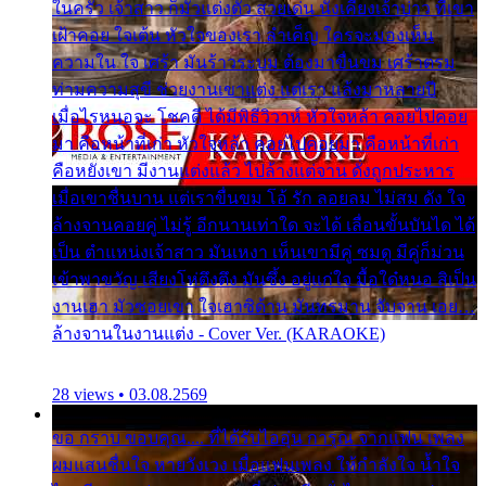
ในครัว เจ้าสาว ก็มัวแต่งตัว สวยเด่น นั่งเคียงเจ้าบ่าว ที่เขา
เฝ้าคอย ใจเต้น หัวใจของเรา ลำเค็ญ ใครจะมองเห็น
ความใน ใจ เศร้า มันร้าวระบม ต้องมาขื่นขม เศร้าตรม
ท่ามความสุขี ช่วยงานเขาแต่ง แต่เรา แล้งมาหลายปี
เมื่อไรหนอจะ โชคดี ได้มีพิธีวิวาห์ หัวใจหล้า คอยไปคอย
มา คือหน้าที่เก่า หัวใจหล้า คอยไปคอยมา คือหน้าที่เก่า
คือหยังเขา มีงานแต่งแล้ว ไปล้างแต่จาน ดั่งถูกประหาร
เมื่อเขาชื่นบาน แต่เราขื่นขม โอ้ รัก ลอยลม ไม่สม ดัง ใจ
ล้างจานคอยคู่ ไม่รู้ อีกนานเท่าใด จะได้ เลื่อนขั้นบันได ได้
เป็น ตำแหน่งเจ้าสาว มันเหงา เห็นเขามีคู่ ซมดู มีคู่ก็ม่วน
เข้าพาขวัญ เสียงโห่ตึงตึง มันซึ้ง อยู่แก่ใจ มื้อใด๋หนอ สิเป็น
งานเฮา มัวซอยเขา ใจเฮาซิด้าน มันทรมาน จับจาน เอย…
ล้างจานในงานแต่ง - Cover Ver. (KARAOKE)
28 views • 03.08.2569
ขอ กราบ ขอบคุณ.... ที่ได้รับไออุ่น การุณ จากแฟน เพลง
ผมแสนชื่นใจ หายวังเวง เมื่อแฟนเพลง ให้กำลังใจ น้ำใจ