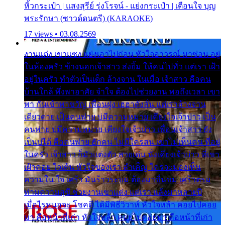
หิ้วกระเป๋า | แสงสุรีย์ รุ่งโรจน์ - แย่งกระเป๋า | เตือนใจ บุญ
พระรักษา (ซาวด์ดนตรี) (KARAOKE)
17 views • 03.08.2569
งานแต่ง เขาแซง แย่งเอาไปก่อน หัวใจอาวรณ์ มาซ่อน อยู่
ในห้องครัว ข้างนอกเจ้าสาว ส่งยิ้ม ให้คนไปทั่ว แต่เรา เฝ้า
อยู่ในครัว ทำตัวเป็นเด็ก ล้างจาน ในเมื่อ เจ้าสาว คือคน
บ้านใกล้ พึ่งพาอาศัย จำใจ ต้องไปช่วยงาน พอถึงเวลา เขา
พา กันเข้าพาขวัญ เพื่อนฝูง เฮฮาดังลั่น แต่เราล้างจาน
เดียวดาย เป็นคนพ่าย บ่มีความหมาย เคียงใจเจ้าบ่าว เป็น
คนพ่าย บ่มีความหมาย เคียงใจเจ้าบ่าว เพื่อนเจ้าสาว ยัง
เป็นบ่ได้ คือคนพ่าย ฮักคน ไม่มีใครสน เขาไม่เห็นคน ที่อยู่
ในครัว เจ้าสาว ก็มัวแต่งตัว สวยเด่น นั่งเคียงเจ้าบ่าว ที่เขา
เฝ้าคอย ใจเต้น หัวใจของเรา ลำเค็ญ ใครจะมองเห็น
ความใน ใจ เศร้า มันร้าวระบม ต้องมาขื่นขม เศร้าตรม
ท่ามความสุขี ช่วยงานเขาแต่ง แต่เรา แล้งมาหลายปี
เมื่อไรหนอจะ โชคดี ได้มีพิธีวิวาห์ หัวใจหล้า คอยไปคอย
มา คือหน้าที่เก่า หัวใจหล้า คอยไปคอยมา คือหน้าที่เก่า