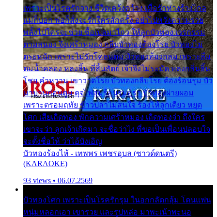
เพราะเป็นโรครักจาง ชีวิตเคว้งคว้าง เมื่อรักห่างร้างไกล
แม่ก็บอก พ่อก็สั่งจะรักใครสักครั้ง อย่าไปหวังความรวย
พลั้งไปใครจะช่วย ซื้อเปลมาไกว ให้ลูกบัวทอง เวรกรรม
ตามสนอง จึงเศร้าหมอง กลีบบัวทองต้องโรย บัวทองไม่
ตระหนัก เพราะไม่รักโคลนตม บัวทองท้องกลม เพราะลืม
ตมน้ำคลอง หลงลิ้น ที่สิ้นสัตย์ เจ้าจึงไม่ระมัด หลงกลิ่นลิ้น
โชย คำหวาน เขาวาดโรย บัวทองกลีบโรย ต้องร้อนรุม บัว
มาบานก่อนตูม ดุจไฟสุมร้อนรุมอุรา บัวทองผ่ายผอม
เพราะตรอมฤทัย ข้าวปลาไม่สนใจ ร้องไห้ลูกเดียว หยุด
โศก เสียเถิดทอง พักความเศร้าหมอง เถิดทองจ๋า ถึงใคร
เขาจะว่า ลูกเจ้าเกิดมา จะชื่อว่าไง พี่ขอเป็นเพื่อนปลอบใจ
จะตั้งชื่อให้ ว่าไอ้บังเอิญ
บัวทองร้องไห้ - เทพพร เพชรอุบล (ซาวด์ดนตรี)
(KARAOKE)
93 views • 06.07.2569
บัวทองโศก เพราะเป็นโรครักรุม ในอกกลัดกลุ้ม โดนแฟน
หนุ่มหลอกเอา เขารวย และรูปหล่อ มาพะเน้าพะนอ