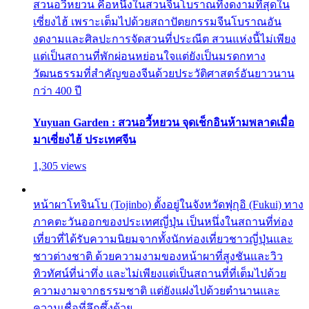
สวนอวี้หยวน คือหนึ่งในสวนจีนโบราณที่งดงามที่สุดใน
เซี่ยงไฮ้ เพราะเต็มไปด้วยสถาปัตยกรรมจีนโบราณอัน
งดงามและศิลปะการจัดสวนที่ประณีต สวนแห่งนี้ไม่เพียง
แต่เป็นสถานที่พักผ่อนหย่อนใจแต่ยังเป็นมรดกทาง
วัฒนธรรมที่สำคัญของจีนด้วยประวัติศาสตร์อันยาวนาน
กว่า 400 ปี
Yuyuan Garden : สวนอวี้หยวน จุดเช็กอินห้ามพลาดเมื่อ
มาเซี่ยงไฮ้ ประเทศจีน
1,305 views
หน้าผาโทจินโบ (Tojinbo) ตั้งอยู่ในจังหวัดฟุกุอิ (Fukui) ทาง
ภาคตะวันออกของประเทศญี่ปุ่น เป็นหนึ่งในสถานที่ท่อง
เที่ยวที่ได้รับความนิยมจากทั้งนักท่องเที่ยวชาวญี่ปุ่นและ
ชาวต่างชาติ ด้วยความงามของหน้าผาที่สูงชันและวิว
ทิวทัศน์ที่น่าทึ่ง และไม่เพียงแต่เป็นสถานที่ที่เต็มไปด้วย
ความงามจากธรรมชาติ แต่ยังแฝงไปด้วยตำนานและ
ความเชื่อที่ลึกซึ้งด้วย