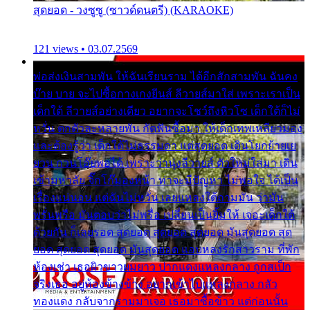
สุดยอด - วงซูซู (ซาวด์ดนตรี) (KARAOKE)
121 views • 03.07.2569
พ่อส่งเงินสามพัน ให้ฉันเรียนราม ได้อีกสักสามพัน ฉันคง
บ๊าย บาย จะไปซื้อกางเกงยีนส์ ลีวายส์มาใส่ เพราะเราเป็น
เด็กใต้ ลีวายส์อย่างเดียว อยากจะโชว์ถึงหิวโซ เด็กใต้ก็ไม่
หวั่น ตกตัวละหลายพัน กัดฟันซื้อมา ให้เด็กเทพเหลียวมอง
และต้องรู้ว่า เด็กใต้ไม่ธรรมดา แต่สุดยอด เดินโยกย้ายเย
ยวน กวนโอ๊ยพอได้ เพราะว่านุ่งลีวายส์ ตัวใหม่ใส่มา เดิน
เข้ามหาลัย จิ๊กโก๊มองหน้า ท่าจะมีปัญหา ไม่พอใจ ได้เป็น
เรื่องแน่นอน แต่ฉันไม่หวั่น เลยแหลงใต้ถามมัน ว่ามัน
พรั่นพรือ มันตอบว่าไม่พรื่อ เปลี่ยนเป็นยิ้มให้ เจอะเด็กใต้
ด้วยกัน ก็เลยรอด สุดยอด สุดยอด สุดยอด มันสุดยอด สุด
ยอด สุดยอด สุดยอด มันสุดยอด แอบหลงรักสาวราม ที่พัก
ห้องเช่า เธอผิวขาวผมยาว ปากแดงแหลงกลาง ถูกสเป็ก
จริงเธอ อยู่ห้องข้างข้าง อยากเข้าไปแหลงกลาง กลัว
ทองแดง กลับจากรามมาเจอ เธอมาซื้อข้าว แต่ก่อนนั้น