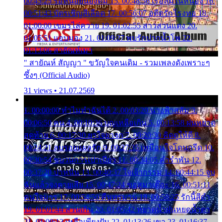
00:45:25 รอหน่อยน้องติ๋ม 15. 00:48:56 เรือล่มในหนอง 16.
00:51:43 บัตรเชิญสีเลือด 17. 00:56:07 อดีตรักโรงทอ 18.
01:00:00 เขมรไล่ควาย 19. 01:02:55 สาวสวนแตง 20.
01:05:51 แอบมอง 21. 01:09:27 พบรักปากน้ำโพ 22.
01:13:06 สายัณห์เมา
" สายัณห์ สัญญา " ขวัญใจคนเดิม - รวมเพลงดังเพราะๆ
ซึ้งๆ (Official Audio)
31 views • 21.07.2569
1. 00:00:00 ทำไมทำฉันได้ 2. 00:03:20 นางฟ้าสลัม 3.
00:06:50 คน 4. 00:10:36 บุญเหลือเกิน 5. 00:13:58 ฝนหยาด
สุดท้าย 6. 00:17:30 ยาใจยาจก 7. 00:20:30 คิดดูให้ดี 8.
00:24:21 ลบรอยแผลรัก 9. 00:27:35 เหมือนใจโดนกรีด 10.
00:30:54 ขบวนการเปาเปียว 11. 00:34:05 คำรำพัน 12.
00:37:20 ปาหนัน 13. 00:40:37 ใจเจ้ากรรม 14. 00:44:15 จูบ
ฉันแล้วจงตายเสีย 15. 00:47:24 ขอสูมาเต๊อะ 16. 00:51:11
คนใจมาร 17. 00:54:50 คืนทรมาน 18. 00:58:25 รักนี้สีดำ
19. 01:01:44 ส่วนเกิน 20. 01:05:42 หยาดน้ำฝนหยดน้ำตา
21. 01:09:13 เหลือเพียงฝัน 22. 01:13:26 เขา 23. 01:16:37