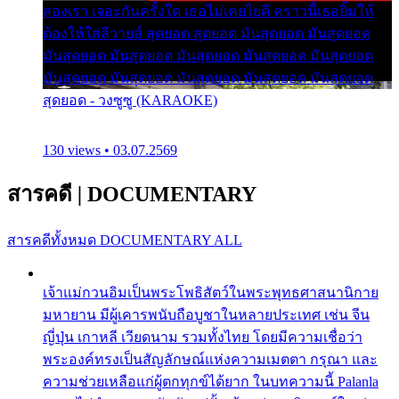
สองเรา เจอะกันครั้งใด เธอไม่เคยไยดี คราวนี้เธอยิ้มให้
ต้องให้ใส่ลีวายส์ สุดยอด สุดยอด มันสุดยอด มันสุดยอด
มันสุดยอด มันสุดยอด มันสุดยอด มันสุดยอด มันสุดยอด
มันสุดยอด มันสุดยอด มันสุดยอด มันสุดยอด มันสุดยอด
สุดยอด - วงซูซู (KARAOKE)
130 views • 03.07.2569
สารคดี
|
DOCUMENTARY
สารคดีทั้งหมด
DOCUMENTARY ALL
เจ้าแม่กวนอิมเป็นพระโพธิสัตว์ในพระพุทธศาสนานิกาย
มหายาน มีผู้เคารพนับถือบูชาในหลายประเทศ เช่น จีน
ญี่ปุ่น เกาหลี เวียดนาม รวมทั้งไทย โดยมีความเชื่อว่า
พระองค์ทรงเป็นสัญลักษณ์แห่งความเมตตา กรุณา และ
ความช่วยเหลือแก่ผู้ตกทุกข์ได้ยาก ในบทความนี้ Palanla