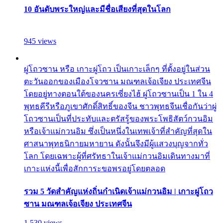
10 อันดับพระใหญ่และมีชื่อเสียงที่สุดในโลก
945 views
ผู่โถวซาน หรือ เกาะผู่โถว เป็นเกาะเล็กๆ ที่ตั้งอยู่ในส่วน
ตะวันออกของเมืองโจวซาน มณฑลเจ้อเจียง ประเทศจีน
โดยอยู่ทางตอนใต้ของนครเซี่ยงไฮ้ ผู่โถวซานเป็น 1 ใน 4
พุทธคีรีหรือภูเขาศักดิ์สิทธิ์ของจีน ชาวพุทธจีนเชื่อกันว่าผู่
โถวซานเป็นที่ประทับและตรัสรู้ของพระโพธิสัตว์กวนอิม
หรือเจ้าแม่กวนอิม ซึ่งเป็นหนึ่งในเทพเจ้าที่สำคัญที่สุดใน
ศาสนาพุทธนิกายมหายาน ดังนั้นจึงมีผู้แสวงบุญจากทั่ว
โลก โดยเฉพาะผู้ที่ศรัทธาในเจ้าแม่กวนอิมเดินทางมาที่
เกาะแห่งนี้เพื่อสักการะขอพรอยู่โดยตลอด
รวม 5 วัดสำคัญแห่งถิ่นกำเนิดเจ้าแม่กวนอิม | เกาะผู่โถว
ซาน มณฑลเจ้อเจียง ประเทศจีน
1,530 views