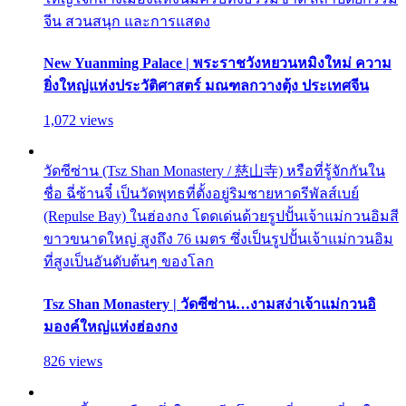
จีน สวนสนุก และการแสดง
New Yuanming Palace | พระราชวังหยวนหมิงใหม่ ความ
ยิ่งใหญ่แห่งประวัติศาสตร์ มณฑลกวางตุ้ง ประเทศจีน
1,072 views
วัดซีซ่าน (Tsz Shan Monastery / 慈山寺) หรือที่รู้จักกันใน
ชื่อ ฉี่ซ้านจี๋ เป็นวัดพุทธที่ตั้งอยู่ริมชายหาดรีพัลส์เบย์
(Repulse Bay) ในฮ่องกง โดดเด่นด้วยรูปปั้นเจ้าแม่กวนอิมสี
ขาวขนาดใหญ่ สูงถึง 76 เมตร ซึ่งเป็นรูปปั้นเจ้าแม่กวนอิม
ที่สูงเป็นอันดับต้นๆ ของโลก
Tsz Shan Monastery | วัดซีซ่าน…งามสง่าเจ้าแม่กวนอิ
มองค์ใหญ่แห่งฮ่องกง
826 views