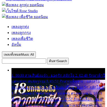
เพลงลูกทุ่ง
เพลงลูกกรุง
เพลงเพื่อชีวิต
อัลบั้ม
เพลงทั้งหมด
Music All
ค้นหา
Search
1. 00:00 สามสิบยังแจ๋ว - ยอดรัก สลักใจ 2. 02:49 รักมาห้าปี
- ศรเพชร ศรสุพรรณ 3. 05:57 รักสาวเสื้อลาย - แสงสุรีย์
รุ่งโรจน์ 4. 09:51 รักสะท้านดินสะเทือน - ยอดรัก สลักใจ 5.
12:23 มอเตอร์ไซค์ทำหล่น - ศรเพชร ศรสุพรรณ 6. 14:49
หิ้วกระเป๋า - แสงสุรีย์ รุ่งโรจน์ 7. 17:57 รักเผื่อเลือก - ยอด
รัก สลักใจ 8. 21:21 น้ำตาไอ้หนุ่ม - ศรเพชร ศรสุพรรณ 9.