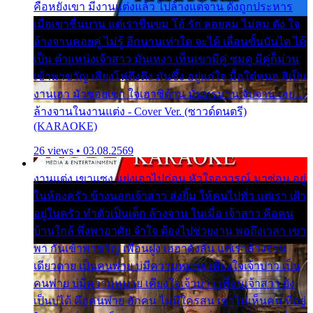
คือหยังเขา มีงานแต่งแล้ว ไปล้างแต่จาน ดั่งถูกประหาร
เมื่อเขาชื่นบาน แต่เราขื่นขม โอ้ รัก ลอยลม ไม่สม ดัง ใจ
ล้างจานคอยคู่ ไม่รู้ อีกนานเท่าใด จะได้ เลื่อนขั้นบันได ได้
เป็น ตำแหน่งเจ้าสาว มันเหงา เห็นเขามีคู่ ซมดู มีคู่ก็ม่วน
เข้าพาขวัญ เสียงโห่ตึงตึง มันซึ้ง อยู่แก่ใจ มื้อใด๋หนอ สิเป็น
งานเฮา มัวซอยเขา ใจเฮาซิด้าน มันทรมาน จับจาน เอย…
ล้างจานในงานแต่ง - Cover Ver. (ซาวด์ดนตรี)
(KARAOKE)
26 views • 03.08.2569
งานแต่ง เขาแซง แย่งเอาไปก่อน หัวใจอาวรณ์ มาซ่อน อยู่
ในห้องครัว ข้างนอกเจ้าสาว ส่งยิ้ม ให้คนไปทั่ว แต่เรา เฝ้า
อยู่ในครัว ทำตัวเป็นเด็ก ล้างจาน ในเมื่อ เจ้าสาว คือคน
บ้านใกล้ พึ่งพาอาศัย จำใจ ต้องไปช่วยงาน พอถึงเวลา เขา
พา กันเข้าพาขวัญ เพื่อนฝูง เฮฮาดังลั่น แต่เราล้างจาน
เดียวดาย เป็นคนพ่าย บ่มีความหมาย เคียงใจเจ้าบ่าว เป็น
คนพ่าย บ่มีความหมาย เคียงใจเจ้าบ่าว เพื่อนเจ้าสาว ยัง
เป็นบ่ได้ คือคนพ่าย ฮักคน ไม่มีใครสน เขาไม่เห็นคน ที่อยู่