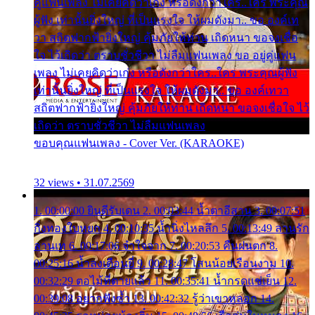
คู่แฟนเพลง ไม่เคยคิดว่าเก่ง หรือดังกว่าใคร..ใคร พระคุณ
ผู้ฟัง เท่านั้นยิ่งใหญ่ ที่เป็นแรงใจ ให้ผมดังมา.. ขอ องค์เท
วา สถิตฟากฟ้ายิ่งใหญ่ คุ้มภัยให้ท่าน เถิดหนา ขอจงเชื่อ
ใจ ไว้เถิดว่า ตราบชั่วชีวา ไม่ลืมแฟนเพลง ขอ อยู่คู่แฟน
เพลง ไม่เคยคิดว่าเก่ง หรือดังกว่าใคร..ใคร พระคุณผู้ฟัง
เท่านั้นยิ่งใหญ่ ที่เป็นแรงใจ ให้ผมดังมา.. ขอ องค์เทวา
สถิตฟากฟ้ายิ่งใหญ่ คุ้มภัยให้ท่าน เถิดหนา ขอจงเชื่อใจ ไว้
เถิดว่า ตราบชั่วชีวา ไม่ลืมแฟนเพลง
ขอบคุณแฟนเพลง - Cover Ver. (KARAOKE)
32 views • 31.07.2569
1. 00:00:00 ยินดีรับเดน 2. 00:03:44 น้ำตาอีสาน 3. 00:07:51
กิ่งทองใบหยก 4. 00:10:35 น้ำนิ่งไหลลึก 5. 00:13:49 ลานรัก
ลานเท 6. 00:17:06 จำใจจาก 7. 00:20:53 คืนฝนตก 8.
00:25:16 น้ำลงเดือนยี่ 9. 00:28:47 โสนน้อยเรือนงาม 10.
00:32:29 ตอไม้ที่ตายแล้ว 11. 00:35:41 น้ำกรดแช่เย็น 12.
00:39:08 อยากฟังซ้ำ 13. 00:42:32 รู้ว่าเขาหลอก 14.