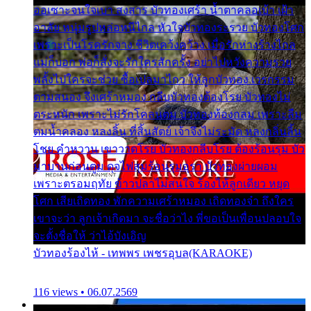
ออเซาะจนใจเบา สงสาร บัวทองเศร้า น้ำตาคลอเบ้า เฝ้า
อาลัย หนุ่มรูปหล่อหนีไกล หัวใจบัวทองระรวย บัวทองโศก
เพราะเป็นโรครักจาง ชีวิตเคว้งคว้าง เมื่อรักห่างร้างไกล
แม่ก็บอก พ่อก็สั่งจะรักใครสักครั้ง อย่าไปหวังความรวย
พลั้งไปใครจะช่วย ซื้อเปลมาไกว ให้ลูกบัวทอง เวรกรรม
ตามสนอง จึงเศร้าหมอง กลีบบัวทองต้องโรย บัวทองไม่
ตระหนัก เพราะไม่รักโคลนตม บัวทองท้องกลม เพราะลืม
ตมน้ำคลอง หลงลิ้น ที่สิ้นสัตย์ เจ้าจึงไม่ระมัด หลงกลิ่นลิ้น
โชย คำหวาน เขาวาดโรย บัวทองกลีบโรย ต้องร้อนรุม บัว
มาบานก่อนตูม ดุจไฟสุมร้อนรุมอุรา บัวทองผ่ายผอม
เพราะตรอมฤทัย ข้าวปลาไม่สนใจ ร้องไห้ลูกเดียว หยุด
โศก เสียเถิดทอง พักความเศร้าหมอง เถิดทองจ๋า ถึงใคร
เขาจะว่า ลูกเจ้าเกิดมา จะชื่อว่าไง พี่ขอเป็นเพื่อนปลอบใจ
จะตั้งชื่อให้ ว่าไอ้บังเอิญ
บัวทองร้องไห้ - เทพพร เพชรอุบล(KARAOKE)
116 views • 06.07.2569