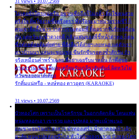
31 views • 10.07.2569
ไม่เคยรักใครแน่หรือ อยากเชื่อถือก็ไม่กล้า ติ๋มใช่คนสวย
ตรึงใจ ติ๋มใช่งามซึ้งตรึงตรา พี่หรือจะมาหมายร่วมชีวี ก็
คนเขาลืออื้อฉาว ว่าสาวๆรุมตอมพี่ ติ๋มอยากรับรักเหมือน
กัน แต่หวั่นจะช้ำดวงฤดี กลัวแฟนของพี่ชี้หน้าด่าทอ ก็คน
ชื่อต๋อยต้อยตุ้มตุ๋ยต่าย พี่ยังลืมได้ง่ายๆเลยหนอ แค่ตัวเรา
สาวบ้านนา แสนจะซอมซ่อ ขืนรักขืนรอคงช้ำสักวัน ถ้า
จริงเหมือนคำพร่ำเฉลย พี่อย่าเฉยรีบมาหมั้น ถ้าพี่สู่ขอ
ตามธรรมเนียม ติ๋มจะเตรียมรับเกลียวสัมพันธ์ ผิดหวังไม่
หวั่นขอยอมได้เคียง
รักติ๋มแน่หรือ - หงษ์ทอง ดาวอุดร (KARAOKE)
31 views • 10.07.2569
บัวทองโศก เพราะเป็นโรครักรุม ในอกกลัดกลุ้ม โดนแฟน
หนุ่มหลอกเอา เขารวย และรูปหล่อ มาพะเน้าพะนอ
ออเซาะจนใจเบา สงสาร บัวทองเศร้า น้ำตาคลอเบ้า เฝ้า
อาลัย หนุ่มรูปหล่อหนีไกล หัวใจบัวทองระรวย บัวทองโศก