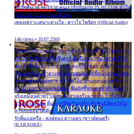
ขอรักคืน 24. 01:19:56 คนเรารักกันยาก 25. 01:23:06 หัวใจ
เถื่อน 26. 01:26:45 อยู่เพื่อลูก
เพลงเพราะเสนาะดวงใจ - ดาวใจ ไพจิตร (Official Audio)
146 views • 10.07.2569
ไม่เคยรักใครแน่หรือ อยากเชื่อถือก็ไม่กล้า ติ๋มใช่คนสวย
ตรึงใจ ติ๋มใช่งามซึ้งตรึงตรา พี่หรือจะมาหมายร่วมชีวี ก็
คนเขาลืออื้อฉาว ว่าสาวๆรุมตอมพี่ ติ๋มอยากรับรักเหมือน
กัน แต่หวั่นจะช้ำดวงฤดี กลัวแฟนของพี่ชี้หน้าด่าทอ ก็คน
ชื่อต๋อยต้อยตุ้มตุ๋ยต่าย พี่ยังลืมได้ง่ายๆเลยหนอ แค่ตัวเรา
สาวบ้านนา แสนจะซอมซ่อ ขืนรักขืนรอคงช้ำสักวัน ถ้า
จริงเหมือนคำพร่ำเฉลย พี่อย่าเฉยรีบมาหมั้น ถ้าพี่สู่ขอ
ตามธรรมเนียม ติ๋มจะเตรียมรับเกลียวสัมพันธ์ ผิดหวังไม่
หวั่นขอยอมได้เคียง
รักติ๋มแน่หรือ - หงษ์ทอง ดาวอุดร (ซาวด์ดนตรี)
(KARAOKE)