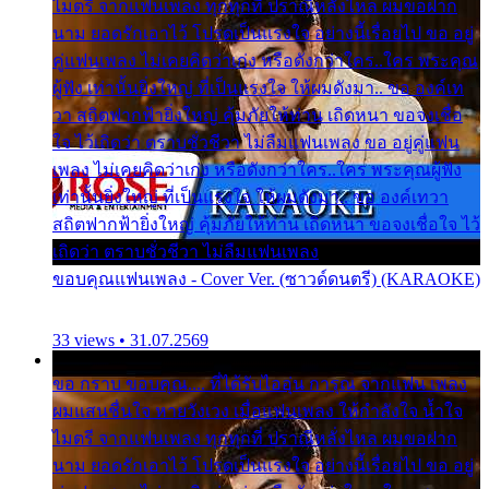
ไมตรี จากแฟนเพลง ทุกทุกที่ ปราณีหลั่งไหล ผมขอฝาก
นาม ยอดรักเอาไว้ โปรดเป็นแรงใจ อย่างนี้เรื่อยไป ขอ อยู่
คู่แฟนเพลง ไม่เคยคิดว่าเก่ง หรือดังกว่าใคร..ใคร พระคุณ
ผู้ฟัง เท่านั้นยิ่งใหญ่ ที่เป็นแรงใจ ให้ผมดังมา.. ขอ องค์เท
วา สถิตฟากฟ้ายิ่งใหญ่ คุ้มภัยให้ท่าน เถิดหนา ขอจงเชื่อ
ใจ ไว้เถิดว่า ตราบชั่วชีวา ไม่ลืมแฟนเพลง ขอ อยู่คู่แฟน
เพลง ไม่เคยคิดว่าเก่ง หรือดังกว่าใคร..ใคร พระคุณผู้ฟัง
เท่านั้นยิ่งใหญ่ ที่เป็นแรงใจ ให้ผมดังมา.. ขอ องค์เทวา
สถิตฟากฟ้ายิ่งใหญ่ คุ้มภัยให้ท่าน เถิดหนา ขอจงเชื่อใจ ไว้
เถิดว่า ตราบชั่วชีวา ไม่ลืมแฟนเพลง
ขอบคุณแฟนเพลง - Cover Ver. (ซาวด์ดนตรี) (KARAOKE)
33 views • 31.07.2569
ขอ กราบ ขอบคุณ.... ที่ได้รับไออุ่น การุณ จากแฟน เพลง
ผมแสนชื่นใจ หายวังเวง เมื่อแฟนเพลง ให้กำลังใจ น้ำใจ
ไมตรี จากแฟนเพลง ทุกทุกที่ ปราณีหลั่งไหล ผมขอฝาก
นาม ยอดรักเอาไว้ โปรดเป็นแรงใจ อย่างนี้เรื่อยไป ขอ อยู่