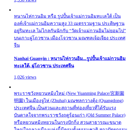
หนานไห่กวนอิม หรือ รูปปั้นเจ้าแม่กวนอิมทะเลใต้ เป็น
องค์เจ้าแม่กวนอิมความสูง 33 เมตรรวมฐาน ประดิษฐาน
อยู่ริมทะเล ไม่ไกลกันนักกับ “วัดเจ้าแม่กวนอิมไม่ยอมไป”
บนเกาะผู่โถวซาน เมืองโจวซาน มณฑลเจ้อเจียง ประเทศ
จีน
Nanhai Guanyin : หนานไห่กวนอิม...รูปปั้นเจ้าแม่กวนอิม
ทะเลใต้, ผู่โถวซาน ประเทศจีน
1,026 views
พระราชวังหยวนหมิงใหม่ (New Yuanming Palace/宮新園
明園) ในเมืองจูไห่ (Zhuhai) มณฑลกวางตุ้ง (Quangdong)
ประเทศจีน เป็นสวนและสถานที่ท่องเที่ยวที่ได้รับแรง
บันดาลใจจากพระราชวังฤดูร้อนเก่า (Old Summer Palace)
หรือหยวนหมิงหยวนในกรุงปักกิ่ง สวนสาธารณะขนาด
ใหญ่ใจกลางเมืองแห่งนี้มีครบทั้งธรรมชาติ สถาปัตยกรรม