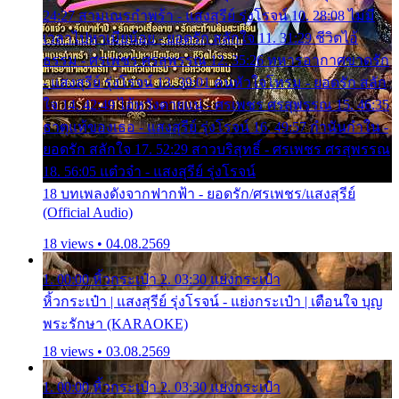
24:27 สามเณรกำพร้า - แสงสุรีย์ รุ่งโรจน์ 10. 28:08 ไม่มี
เวลาไปหาเมียน้อย - ยอดรัก สลักใจ 11. 31:29 ชีวิตไอ้
ธรรม - ศรเพชร ศรสุพรรณ 12. 35:26 ทหารอากาศขาดรัก
- แสงสุรีย์ รุ่งโรจน์ 13. 39:01 คนหัวใจโทรม - ยอดรัก สลัก
ใจ 14. 42:49 ไอ้หวังตายแน่ - ศรเพชร ศรสุพรรณ 15. 46:35
ธาตุแท้ของเธอ - แสงสุรีย์ รุ่งโรจน์ 16. 49:57 กำนันกำใน -
ยอดรัก สลักใจ 17. 52:29 สาวบริสุทธิ์ - ศรเพชร ศรสุพรรณ
18. 56:05 แต๋วจ๋า - แสงสุรีย์ รุ่งโรจน์
18 บทเพลงดังจากฟากฟ้า - ยอดรัก/ศรเพชร/แสงสุรีย์
(Official Audio)
18 views • 04.08.2569
1. 00:00 หิ้วกระเป๋า 2. 03:30 แย่งกระเป๋า
หิ้วกระเป๋า | แสงสุรีย์ รุ่งโรจน์ - แย่งกระเป๋า | เตือนใจ บุญ
พระรักษา (KARAOKE)
18 views • 03.08.2569
1. 00:00 หิ้วกระเป๋า 2. 03:30 แย่งกระเป๋า