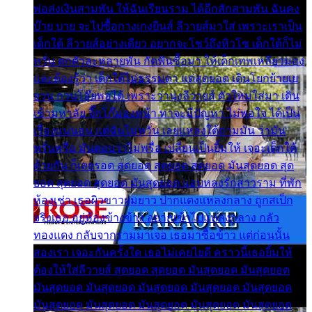
พ่อส่งเงินสามพัน ให้ฉันเรียนราม ได้อีกสักสามพัน ฉันคง
บ๊าย บาย จะไปซื้อกางเกงยีนส์ ลีวายส์มาใส่ เพราะเราเป็น
เด็กใต้ ลีวายส์อย่างเดียว อยากจะโชว์ถึงหิวโซ เด็กใต้ก็ไม่
หวั่น ตกตัวละหลายพัน กัดฟันซื้อมา ให้เด็กเทพเหลียวมอง
และต้องรู้ว่า เด็กใต้ไม่ธรรมดา แต่สุดยอด เดินโยกย้ายเย
ยวน กวนโอ๊ยพอได้ เพราะว่านุ่งลีวายส์ ตัวใหม่ใส่มา เดิน
เข้ามหาลัย จิ๊กโก๊มองหน้า ท่าจะมีปัญหา ไม่พอใจ ได้เป็น
เรื่องแน่นอน แต่ฉันไม่หวั่น เลยแหลงใต้ถามมัน ว่ามัน
พรั่นพรือ มันตอบว่าไม่พรื่อ เปลี่ยนเป็นยิ้มให้ เจอะเด็กใต้
ด้วยกัน ก็เลยรอด สุดยอด สุดยอด สุดยอด มันสุดยอด สุด
ยอด สุดยอด สุดยอด มันสุดยอด แอบหลงรักสาวราม ที่พัก
ห้องเช่า เธอผิวขาวผมยาว ปากแดงแหลงกลาง ถูกสเป็ก
จริงเธอ อยู่ห้องข้างข้าง อยากเข้าไปแหลงกลาง กลัว
ทองแดง กลับจากรามมาเจอ เธอมาซื้อข้าว แต่ก่อนนั้น
สองเรา เจอะกันครั้งใด เธอไม่เคยไยดี คราวนี้เธอยิ้มให้
ต้องให้ใส่ลีวายส์ สุดยอด สุดยอด มันสุดยอด มันสุดยอด
มันสุดยอด มันสุดยอด มันสุดยอด มันสุดยอด มันสุดยอด
มันสุดยอด มันสุดยอด มันสุดยอด มันสุดยอด มันสุดยอด