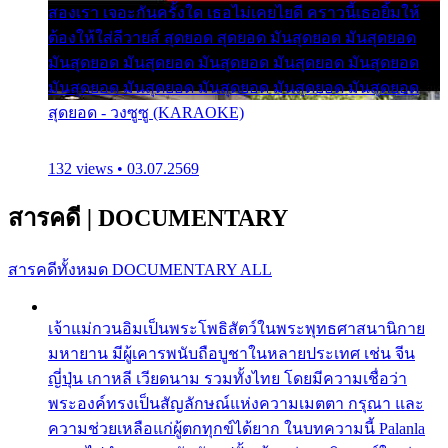
สองเรา เจอะกันครั้งใด เธอไม่เคยไยดี คราวนี้เธอยิ้มให้
ต้องให้ใส่ลีวายส์ สุดยอด สุดยอด มันสุดยอด มันสุดยอด
มันสุดยอด มันสุดยอด มันสุดยอด มันสุดยอด มันสุดยอด
มันสุดยอด มันสุดยอด มันสุดยอด มันสุดยอด มันสุดยอด
สุดยอด - วงซูซู (KARAOKE)
132 views • 03.07.2569
สารคดี
|
DOCUMENTARY
สารคดีทั้งหมด
DOCUMENTARY ALL
เจ้าแม่กวนอิมเป็นพระโพธิสัตว์ในพระพุทธศาสนานิกาย
มหายาน มีผู้เคารพนับถือบูชาในหลายประเทศ เช่น จีน
ญี่ปุ่น เกาหลี เวียดนาม รวมทั้งไทย โดยมีความเชื่อว่า
พระองค์ทรงเป็นสัญลักษณ์แห่งความเมตตา กรุณา และ
ความช่วยเหลือแก่ผู้ตกทุกข์ได้ยาก ในบทความนี้ Palanla