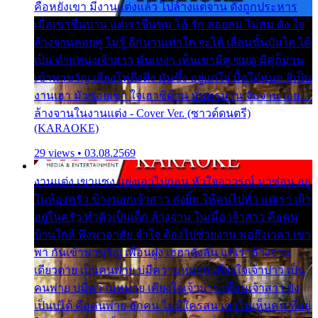
คือหยังเขา มีงานแต่งแล้ว ไปล้างแต่จาน ดั่งถูกประหาร
เมื่อเขาชื่นบาน แต่เราขื่นขม โอ้ รัก ลอยลม ไม่สม ดัง ใจ
ล้างจานคอยคู่ ไม่รู้ อีกนานเท่าใด จะได้ เลื่อนขั้นบันได ได้
เป็น ตำแหน่งเจ้าสาว มันเหงา เห็นเขามีคู่ ซมดู มีคู่ก็ม่วน
เข้าพาขวัญ เสียงโห่ตึงตึง มันซึ้ง อยู่แก่ใจ มื้อใด๋หนอ สิเป็น
งานเฮา มัวซอยเขา ใจเฮาซิด้าน มันทรมาน จับจาน เอย…
ล้างจานในงานแต่ง - Cover Ver. (ซาวด์ดนตรี)
(KARAOKE)
29 views • 03.08.2569
งานแต่ง เขาแซง แย่งเอาไปก่อน หัวใจอาวรณ์ มาซ่อน อยู่
ในห้องครัว ข้างนอกเจ้าสาว ส่งยิ้ม ให้คนไปทั่ว แต่เรา เฝ้า
อยู่ในครัว ทำตัวเป็นเด็ก ล้างจาน ในเมื่อ เจ้าสาว คือคน
บ้านใกล้ พึ่งพาอาศัย จำใจ ต้องไปช่วยงาน พอถึงเวลา เขา
พา กันเข้าพาขวัญ เพื่อนฝูง เฮฮาดังลั่น แต่เราล้างจาน
เดียวดาย เป็นคนพ่าย บ่มีความหมาย เคียงใจเจ้าบ่าว เป็น
คนพ่าย บ่มีความหมาย เคียงใจเจ้าบ่าว เพื่อนเจ้าสาว ยัง
เป็นบ่ได้ คือคนพ่าย ฮักคน ไม่มีใครสน เขาไม่เห็นคน ที่อยู่