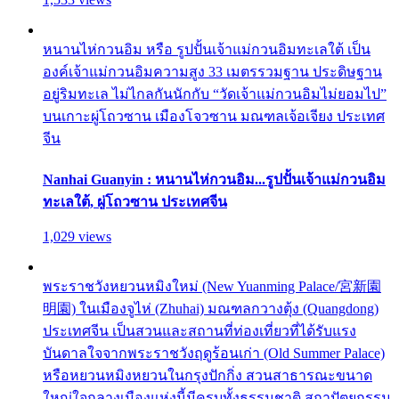
หนานไห่กวนอิม หรือ รูปปั้นเจ้าแม่กวนอิมทะเลใต้ เป็น
องค์เจ้าแม่กวนอิมความสูง 33 เมตรรวมฐาน ประดิษฐาน
อยู่ริมทะเล ไม่ไกลกันนักกับ “วัดเจ้าแม่กวนอิมไม่ยอมไป”
บนเกาะผู่โถวซาน เมืองโจวซาน มณฑลเจ้อเจียง ประเทศ
จีน
Nanhai Guanyin : หนานไห่กวนอิม...รูปปั้นเจ้าแม่กวนอิม
ทะเลใต้, ผู่โถวซาน ประเทศจีน
1,029 views
พระราชวังหยวนหมิงใหม่ (New Yuanming Palace/宮新園
明園) ในเมืองจูไห่ (Zhuhai) มณฑลกวางตุ้ง (Quangdong)
ประเทศจีน เป็นสวนและสถานที่ท่องเที่ยวที่ได้รับแรง
บันดาลใจจากพระราชวังฤดูร้อนเก่า (Old Summer Palace)
หรือหยวนหมิงหยวนในกรุงปักกิ่ง สวนสาธารณะขนาด
ใหญ่ใจกลางเมืองแห่งนี้มีครบทั้งธรรมชาติ สถาปัตยกรรม