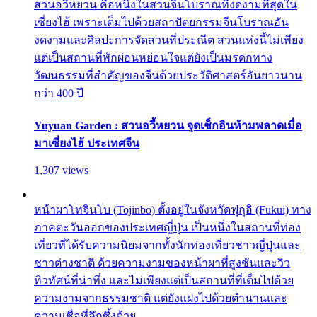
สวนอวี้หยวน คือหนึ่งในสวนจีนโบราณที่งดงามที่สุดใน
เซี่ยงไฮ้ เพราะเต็มไปด้วยสถาปัตยกรรมจีนโบราณอัน
งดงามและศิลปะการจัดสวนที่ประณีต สวนแห่งนี้ไม่เพียง
แต่เป็นสถานที่พักผ่อนหย่อนใจแต่ยังเป็นมรดกทาง
วัฒนธรรมที่สำคัญของจีนด้วยประวัติศาสตร์อันยาวนาน
กว่า 400 ปี
Yuyuan Garden : สวนอวี้หยวน จุดเช็กอินห้ามพลาดเมื่อ
มาเซี่ยงไฮ้ ประเทศจีน
1,307 views
หน้าผาโทจินโบ (Tojinbo) ตั้งอยู่ในจังหวัดฟุกุอิ (Fukui) ทาง
ภาคตะวันออกของประเทศญี่ปุ่น เป็นหนึ่งในสถานที่ท่อง
เที่ยวที่ได้รับความนิยมจากทั้งนักท่องเที่ยวชาวญี่ปุ่นและ
ชาวต่างชาติ ด้วยความงามของหน้าผาที่สูงชันและวิว
ทิวทัศน์ที่น่าทึ่ง และไม่เพียงแต่เป็นสถานที่ที่เต็มไปด้วย
ความงามจากธรรมชาติ แต่ยังแฝงไปด้วยตำนานและ
ความเชื่อที่ลึกซึ้งด้วย