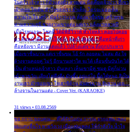
ในครัว เจ้าสาว ก็มัวแต่งตัว สวยเด่น นั่งเคียงเจ้าบ่าว ที่เขา
เฝ้าคอย ใจเต้น หัวใจของเรา ลำเค็ญ ใครจะมองเห็น
ความใน ใจ เศร้า มันร้าวระบม ต้องมาขื่นขม เศร้าตรม
ท่ามความสุขี ช่วยงานเขาแต่ง แต่เรา แล้งมาหลายปี
เมื่อไรหนอจะ โชคดี ได้มีพิธีวิวาห์ หัวใจหล้า คอยไปคอย
มา คือหน้าที่เก่า หัวใจหล้า คอยไปคอยมา คือหน้าที่เก่า
คือหยังเขา มีงานแต่งแล้ว ไปล้างแต่จาน ดั่งถูกประหาร
เมื่อเขาชื่นบาน แต่เราขื่นขม โอ้ รัก ลอยลม ไม่สม ดัง ใจ
ล้างจานคอยคู่ ไม่รู้ อีกนานเท่าใด จะได้ เลื่อนขั้นบันได ได้
เป็น ตำแหน่งเจ้าสาว มันเหงา เห็นเขามีคู่ ซมดู มีคู่ก็ม่วน
เข้าพาขวัญ เสียงโห่ตึงตึง มันซึ้ง อยู่แก่ใจ มื้อใด๋หนอ สิเป็น
งานเฮา มัวซอยเขา ใจเฮาซิด้าน มันทรมาน จับจาน เอย…
ล้างจานในงานแต่ง - Cover Ver. (KARAOKE)
31 views • 03.08.2569
ขอ กราบ ขอบคุณ.... ที่ได้รับไออุ่น การุณ จากแฟน เพลง
ผมแสนชื่นใจ หายวังเวง เมื่อแฟนเพลง ให้กำลังใจ น้ำใจ