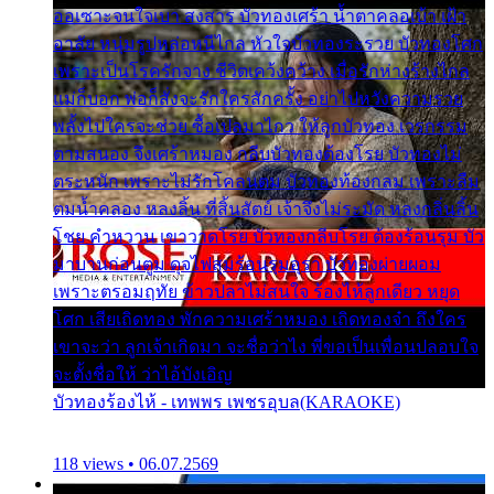
ออเซาะจนใจเบา สงสาร บัวทองเศร้า น้ำตาคลอเบ้า เฝ้า
อาลัย หนุ่มรูปหล่อหนีไกล หัวใจบัวทองระรวย บัวทองโศก
เพราะเป็นโรครักจาง ชีวิตเคว้งคว้าง เมื่อรักห่างร้างไกล
แม่ก็บอก พ่อก็สั่งจะรักใครสักครั้ง อย่าไปหวังความรวย
พลั้งไปใครจะช่วย ซื้อเปลมาไกว ให้ลูกบัวทอง เวรกรรม
ตามสนอง จึงเศร้าหมอง กลีบบัวทองต้องโรย บัวทองไม่
ตระหนัก เพราะไม่รักโคลนตม บัวทองท้องกลม เพราะลืม
ตมน้ำคลอง หลงลิ้น ที่สิ้นสัตย์ เจ้าจึงไม่ระมัด หลงกลิ่นลิ้น
โชย คำหวาน เขาวาดโรย บัวทองกลีบโรย ต้องร้อนรุม บัว
มาบานก่อนตูม ดุจไฟสุมร้อนรุมอุรา บัวทองผ่ายผอม
เพราะตรอมฤทัย ข้าวปลาไม่สนใจ ร้องไห้ลูกเดียว หยุด
โศก เสียเถิดทอง พักความเศร้าหมอง เถิดทองจ๋า ถึงใคร
เขาจะว่า ลูกเจ้าเกิดมา จะชื่อว่าไง พี่ขอเป็นเพื่อนปลอบใจ
จะตั้งชื่อให้ ว่าไอ้บังเอิญ
บัวทองร้องไห้ - เทพพร เพชรอุบล(KARAOKE)
118 views • 06.07.2569