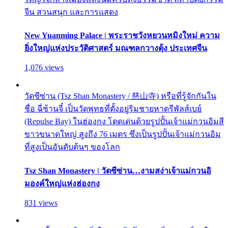
จีน สวนสนุก และการแสดง
New Yuanming Palace | พระราชวังหยวนหมิงใหม่ ความ
ยิ่งใหญ่แห่งประวัติศาสตร์ มณฑลกวางตุ้ง ประเทศจีน
1,076 views
วัดซีซ่าน (Tsz Shan Monastery / 慈山寺) หรือที่รู้จักกันใน
ชื่อ ฉี่ซ้านจี๋ เป็นวัดพุทธที่ตั้งอยู่ริมชายหาดรีพัลส์เบย์
(Repulse Bay) ในฮ่องกง โดดเด่นด้วยรูปปั้นเจ้าแม่กวนอิมสี
ขาวขนาดใหญ่ สูงถึง 76 เมตร ซึ่งเป็นรูปปั้นเจ้าแม่กวนอิม
ที่สูงเป็นอันดับต้นๆ ของโลก
Tsz Shan Monastery | วัดซีซ่าน…งามสง่าเจ้าแม่กวนอิ
มองค์ใหญ่แห่งฮ่องกง
831 views