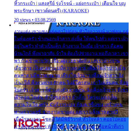
หิ้วกระเป๋า | แสงสุรีย์ รุ่งโรจน์ - แย่งกระเป๋า | เตือนใจ บุญ
พระรักษา (ซาวด์ดนตรี) (KARAOKE)
20 views • 03.08.2569
งานแต่ง เขาแซง แย่งเอาไปก่อน หัวใจอาวรณ์ มาซ่อน อยู่
ในห้องครัว ข้างนอกเจ้าสาว ส่งยิ้ม ให้คนไปทั่ว แต่เรา เฝ้า
อยู่ในครัว ทำตัวเป็นเด็ก ล้างจาน ในเมื่อ เจ้าสาว คือคน
บ้านใกล้ พึ่งพาอาศัย จำใจ ต้องไปช่วยงาน พอถึงเวลา เขา
พา กันเข้าพาขวัญ เพื่อนฝูง เฮฮาดังลั่น แต่เราล้างจาน
เดียวดาย เป็นคนพ่าย บ่มีความหมาย เคียงใจเจ้าบ่าว เป็น
คนพ่าย บ่มีความหมาย เคียงใจเจ้าบ่าว เพื่อนเจ้าสาว ยัง
เป็นบ่ได้ คือคนพ่าย ฮักคน ไม่มีใครสน เขาไม่เห็นคน ที่อยู่
ในครัว เจ้าสาว ก็มัวแต่งตัว สวยเด่น นั่งเคียงเจ้าบ่าว ที่เขา
เฝ้าคอย ใจเต้น หัวใจของเรา ลำเค็ญ ใครจะมองเห็น
ความใน ใจ เศร้า มันร้าวระบม ต้องมาขื่นขม เศร้าตรม
ท่ามความสุขี ช่วยงานเขาแต่ง แต่เรา แล้งมาหลายปี
เมื่อไรหนอจะ โชคดี ได้มีพิธีวิวาห์ หัวใจหล้า คอยไปคอย
มา คือหน้าที่เก่า หัวใจหล้า คอยไปคอยมา คือหน้าที่เก่า