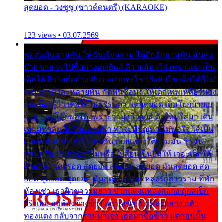
สุดยอด - วงซูซู (ซาวด์ดนตรี) (KARAOKE)
123 views • 03.07.2569
พ่อส่งเงินสามพัน ให้ฉันเรียนราม ได้อีกสักสามพัน ฉันคง
บ๊าย บาย จะไปซื้อกางเกงยีนส์ ลีวายส์มาใส่ เพราะเราเป็น
เด็กใต้ ลีวายส์อย่างเดียว อยากจะโชว์ถึงหิวโซ เด็กใต้ก็ไม่
หวั่น ตกตัวละหลายพัน กัดฟันซื้อมา ให้เด็กเทพเหลียวมอง
และต้องรู้ว่า เด็กใต้ไม่ธรรมดา แต่สุดยอด เดินโยกย้ายเย
ยวน กวนโอ๊ยพอได้ เพราะว่านุ่งลีวายส์ ตัวใหม่ใส่มา เดิน
เข้ามหาลัย จิ๊กโก๊มองหน้า ท่าจะมีปัญหา ไม่พอใจ ได้เป็น
เรื่องแน่นอน แต่ฉันไม่หวั่น เลยแหลงใต้ถามมัน ว่ามัน
พรั่นพรือ มันตอบว่าไม่พรื่อ เปลี่ยนเป็นยิ้มให้ เจอะเด็กใต้
ด้วยกัน ก็เลยรอด สุดยอด สุดยอด สุดยอด มันสุดยอด สุด
ยอด สุดยอด สุดยอด มันสุดยอด แอบหลงรักสาวราม ที่พัก
ห้องเช่า เธอผิวขาวผมยาว ปากแดงแหลงกลาง ถูกสเป็ก
จริงเธอ อยู่ห้องข้างข้าง อยากเข้าไปแหลงกลาง กลัว
ทองแดง กลับจากรามมาเจอ เธอมาซื้อข้าว แต่ก่อนนั้น