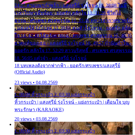
24:27 สามเณรกำพร้า - แสงสุรีย์ รุ่งโรจน์ 10. 28:08 ไม่มี
เวลาไปหาเมียน้อย - ยอดรัก สลักใจ 11. 31:29 ชีวิตไอ้
ธรรม - ศรเพชร ศรสุพรรณ 12. 35:26 ทหารอากาศขาดรัก
- แสงสุรีย์ รุ่งโรจน์ 13. 39:01 คนหัวใจโทรม - ยอดรัก สลัก
ใจ 14. 42:49 ไอ้หวังตายแน่ - ศรเพชร ศรสุพรรณ 15. 46:35
ธาตุแท้ของเธอ - แสงสุรีย์ รุ่งโรจน์ 16. 49:57 กำนันกำใน -
ยอดรัก สลักใจ 17. 52:29 สาวบริสุทธิ์ - ศรเพชร ศรสุพรรณ
18. 56:05 แต๋วจ๋า - แสงสุรีย์ รุ่งโรจน์
18 บทเพลงดังจากฟากฟ้า - ยอดรัก/ศรเพชร/แสงสุรีย์
(Official Audio)
23 views • 04.08.2569
1. 00:00 หิ้วกระเป๋า 2. 03:30 แย่งกระเป๋า
หิ้วกระเป๋า | แสงสุรีย์ รุ่งโรจน์ - แย่งกระเป๋า | เตือนใจ บุญ
พระรักษา (KARAOKE)
20 views • 03.08.2569
1. 00:00 หิ้วกระเป๋า 2. 03:30 แย่งกระเป๋า