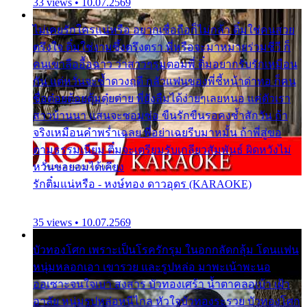
33 views • 10.07.2569
ไม่เคยรักใครแน่หรือ อยากเชื่อถือก็ไม่กล้า ติ๋มใช่คนสวย
ตรึงใจ ติ๋มใช่งามซึ้งตรึงตรา พี่หรือจะมาหมายร่วมชีวี ก็
คนเขาลืออื้อฉาว ว่าสาวๆรุมตอมพี่ ติ๋มอยากรับรักเหมือน
กัน แต่หวั่นจะช้ำดวงฤดี กลัวแฟนของพี่ชี้หน้าด่าทอ ก็คน
ชื่อต๋อยต้อยตุ้มตุ๋ยต่าย พี่ยังลืมได้ง่ายๆเลยหนอ แค่ตัวเรา
สาวบ้านนา แสนจะซอมซ่อ ขืนรักขืนรอคงช้ำสักวัน ถ้า
จริงเหมือนคำพร่ำเฉลย พี่อย่าเฉยรีบมาหมั้น ถ้าพี่สู่ขอ
ตามธรรมเนียม ติ๋มจะเตรียมรับเกลียวสัมพันธ์ ผิดหวังไม่
หวั่นขอยอมได้เคียง
รักติ๋มแน่หรือ - หงษ์ทอง ดาวอุดร (KARAOKE)
35 views • 10.07.2569
บัวทองโศก เพราะเป็นโรครักรุม ในอกกลัดกลุ้ม โดนแฟน
หนุ่มหลอกเอา เขารวย และรูปหล่อ มาพะเน้าพะนอ
ออเซาะจนใจเบา สงสาร บัวทองเศร้า น้ำตาคลอเบ้า เฝ้า
อาลัย หนุ่มรูปหล่อหนีไกล หัวใจบัวทองระรวย บัวทองโศก