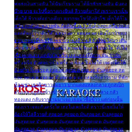
พ่อส่งเงินสามพัน ให้ฉันเรียนราม ได้อีกสักสามพัน ฉันคง
บ๊าย บาย จะไปซื้อกางเกงยีนส์ ลีวายส์มาใส่ เพราะเราเป็น
เด็กใต้ ลีวายส์อย่างเดียว อยากจะโชว์ถึงหิวโซ เด็กใต้ก็ไม่
หวั่น ตกตัวละหลายพัน กัดฟันซื้อมา ให้เด็กเทพเหลียวมอง
และต้องรู้ว่า เด็กใต้ไม่ธรรมดา แต่สุดยอด เดินโยกย้ายเย
ยวน กวนโอ๊ยพอได้ เพราะว่านุ่งลีวายส์ ตัวใหม่ใส่มา เดิน
เข้ามหาลัย จิ๊กโก๊มองหน้า ท่าจะมีปัญหา ไม่พอใจ ได้เป็น
เรื่องแน่นอน แต่ฉันไม่หวั่น เลยแหลงใต้ถามมัน ว่ามัน
พรั่นพรือ มันตอบว่าไม่พรื่อ เปลี่ยนเป็นยิ้มให้ เจอะเด็กใต้
ด้วยกัน ก็เลยรอด สุดยอด สุดยอด สุดยอด มันสุดยอด สุด
ยอด สุดยอด สุดยอด มันสุดยอด แอบหลงรักสาวราม ที่พัก
ห้องเช่า เธอผิวขาวผมยาว ปากแดงแหลงกลาง ถูกสเป็ก
จริงเธอ อยู่ห้องข้างข้าง อยากเข้าไปแหลงกลาง กลัว
ทองแดง กลับจากรามมาเจอ เธอมาซื้อข้าว แต่ก่อนนั้น
สองเรา เจอะกันครั้งใด เธอไม่เคยไยดี คราวนี้เธอยิ้มให้
ต้องให้ใส่ลีวายส์ สุดยอด สุดยอด มันสุดยอด มันสุดยอด
มันสุดยอด มันสุดยอด มันสุดยอด มันสุดยอด มันสุดยอด
มันสุดยอด มันสุดยอด มันสุดยอด มันสุดยอด มันสุดยอด