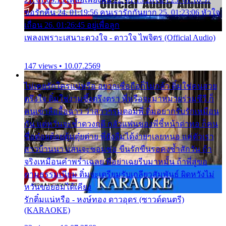
ขอรักคืน 24. 01:19:56 คนเรารักกันยาก 25. 01:23:06 หัวใจ
เถื่อน 26. 01:26:45 อยู่เพื่อลูก
เพลงเพราะเสนาะดวงใจ - ดาวใจ ไพจิตร (Official Audio)
147 views • 10.07.2569
ไม่เคยรักใครแน่หรือ อยากเชื่อถือก็ไม่กล้า ติ๋มใช่คนสวย
ตรึงใจ ติ๋มใช่งามซึ้งตรึงตรา พี่หรือจะมาหมายร่วมชีวี ก็
คนเขาลืออื้อฉาว ว่าสาวๆรุมตอมพี่ ติ๋มอยากรับรักเหมือน
กัน แต่หวั่นจะช้ำดวงฤดี กลัวแฟนของพี่ชี้หน้าด่าทอ ก็คน
ชื่อต๋อยต้อยตุ้มตุ๋ยต่าย พี่ยังลืมได้ง่ายๆเลยหนอ แค่ตัวเรา
สาวบ้านนา แสนจะซอมซ่อ ขืนรักขืนรอคงช้ำสักวัน ถ้า
จริงเหมือนคำพร่ำเฉลย พี่อย่าเฉยรีบมาหมั้น ถ้าพี่สู่ขอ
ตามธรรมเนียม ติ๋มจะเตรียมรับเกลียวสัมพันธ์ ผิดหวังไม่
หวั่นขอยอมได้เคียง
รักติ๋มแน่หรือ - หงษ์ทอง ดาวอุดร (ซาวด์ดนตรี)
(KARAOKE)