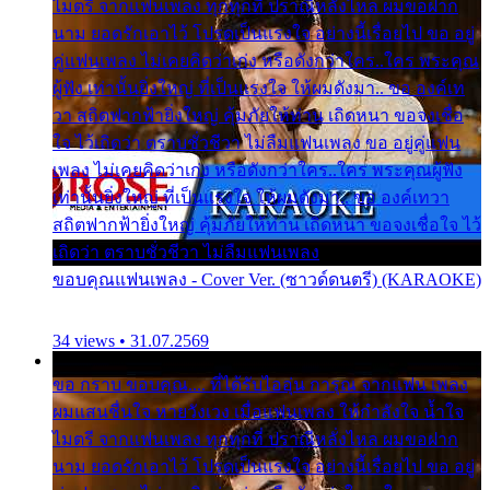
ไมตรี จากแฟนเพลง ทุกทุกที่ ปราณีหลั่งไหล ผมขอฝาก
นาม ยอดรักเอาไว้ โปรดเป็นแรงใจ อย่างนี้เรื่อยไป ขอ อยู่
คู่แฟนเพลง ไม่เคยคิดว่าเก่ง หรือดังกว่าใคร..ใคร พระคุณ
ผู้ฟัง เท่านั้นยิ่งใหญ่ ที่เป็นแรงใจ ให้ผมดังมา.. ขอ องค์เท
วา สถิตฟากฟ้ายิ่งใหญ่ คุ้มภัยให้ท่าน เถิดหนา ขอจงเชื่อ
ใจ ไว้เถิดว่า ตราบชั่วชีวา ไม่ลืมแฟนเพลง ขอ อยู่คู่แฟน
เพลง ไม่เคยคิดว่าเก่ง หรือดังกว่าใคร..ใคร พระคุณผู้ฟัง
เท่านั้นยิ่งใหญ่ ที่เป็นแรงใจ ให้ผมดังมา.. ขอ องค์เทวา
สถิตฟากฟ้ายิ่งใหญ่ คุ้มภัยให้ท่าน เถิดหนา ขอจงเชื่อใจ ไว้
เถิดว่า ตราบชั่วชีวา ไม่ลืมแฟนเพลง
ขอบคุณแฟนเพลง - Cover Ver. (ซาวด์ดนตรี) (KARAOKE)
34 views • 31.07.2569
ขอ กราบ ขอบคุณ.... ที่ได้รับไออุ่น การุณ จากแฟน เพลง
ผมแสนชื่นใจ หายวังเวง เมื่อแฟนเพลง ให้กำลังใจ น้ำใจ
ไมตรี จากแฟนเพลง ทุกทุกที่ ปราณีหลั่งไหล ผมขอฝาก
นาม ยอดรักเอาไว้ โปรดเป็นแรงใจ อย่างนี้เรื่อยไป ขอ อยู่