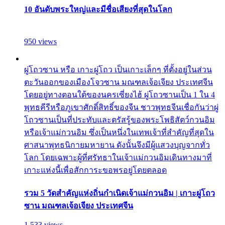
10 อันดับพระใหญ่และมีชื่อเสียงที่สุดในโลก
950 views
ผู่โถวซาน หรือ เกาะผู่โถว เป็นเกาะเล็กๆ ที่ตั้งอยู่ในส่วน
ตะวันออกของเมืองโจวซาน มณฑลเจ้อเจียง ประเทศจีน
โดยอยู่ทางตอนใต้ของนครเซี่ยงไฮ้ ผู่โถวซานเป็น 1 ใน 4
พุทธคีรีหรือภูเขาศักดิ์สิทธิ์ของจีน ชาวพุทธจีนเชื่อกันว่าผู่
โถวซานเป็นที่ประทับและตรัสรู้ของพระโพธิสัตว์กวนอิม
หรือเจ้าแม่กวนอิม ซึ่งเป็นหนึ่งในเทพเจ้าที่สำคัญที่สุดใน
ศาสนาพุทธนิกายมหายาน ดังนั้นจึงมีผู้แสวงบุญจากทั่ว
โลก โดยเฉพาะผู้ที่ศรัทธาในเจ้าแม่กวนอิมเดินทางมาที่
เกาะแห่งนี้เพื่อสักการะขอพรอยู่โดยตลอด
รวม 5 วัดสำคัญแห่งถิ่นกำเนิดเจ้าแม่กวนอิม | เกาะผู่โถว
ซาน มณฑลเจ้อเจียง ประเทศจีน
1,533 views