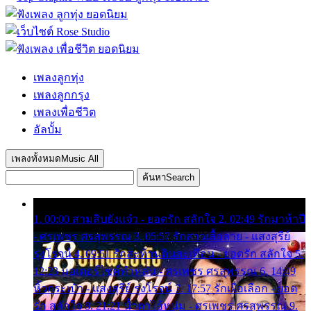
เพลงลูกทุ่ง
เพลงลูกกรุง
เพลงเพื่อชีวิต
อัลบั้ม
เพลงทั้งหมด
Music All
ค้นหา
Search
1. 00:00 สามสิบยังแจ๋ว - ยอดรัก สลักใจ 2. 02:49 รักมาห้าปี
- ศรเพชร ศรสุพรรณ 3. 05:57 รักสาวเสื้อลาย - แสงสุรีย์
รุ่งโรจน์ 4. 09:51 รักสะท้านดินสะเทือน - ยอดรัก สลักใจ 5.
12:23 มอเตอร์ไซค์ทำหล่น - ศรเพชร ศรสุพรรณ 6. 14:49
หิ้วกระเป๋า - แสงสุรีย์ รุ่งโรจน์ 7. 17:57 รักเผื่อเลือก - ยอด
รัก สลักใจ 8. 21:21 น้ำตาไอ้หนุ่ม - ศรเพชร ศรสุพรรณ 9.