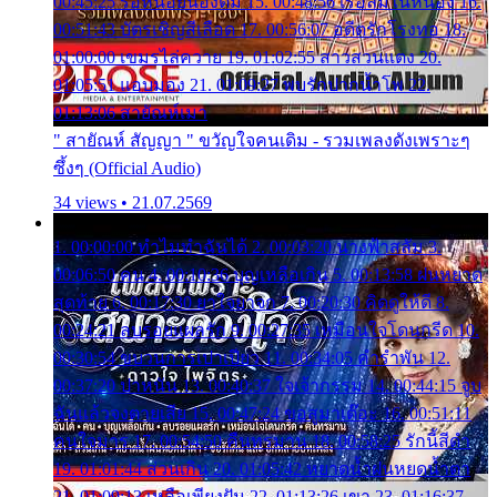
00:45:25 รอหน่อยน้องติ๋ม 15. 00:48:56 เรือล่มในหนอง 16.
00:51:43 บัตรเชิญสีเลือด 17. 00:56:07 อดีตรักโรงทอ 18.
01:00:00 เขมรไล่ควาย 19. 01:02:55 สาวสวนแตง 20.
01:05:51 แอบมอง 21. 01:09:27 พบรักปากน้ำโพ 22.
01:13:06 สายัณห์เมา
" สายัณห์ สัญญา " ขวัญใจคนเดิม - รวมเพลงดังเพราะๆ
ซึ้งๆ (Official Audio)
34 views • 21.07.2569
1. 00:00:00 ทำไมทำฉันได้ 2. 00:03:20 นางฟ้าสลัม 3.
00:06:50 คน 4. 00:10:36 บุญเหลือเกิน 5. 00:13:58 ฝนหยาด
สุดท้าย 6. 00:17:30 ยาใจยาจก 7. 00:20:30 คิดดูให้ดี 8.
00:24:21 ลบรอยแผลรัก 9. 00:27:35 เหมือนใจโดนกรีด 10.
00:30:54 ขบวนการเปาเปียว 11. 00:34:05 คำรำพัน 12.
00:37:20 ปาหนัน 13. 00:40:37 ใจเจ้ากรรม 14. 00:44:15 จูบ
ฉันแล้วจงตายเสีย 15. 00:47:24 ขอสูมาเต๊อะ 16. 00:51:11
คนใจมาร 17. 00:54:50 คืนทรมาน 18. 00:58:25 รักนี้สีดำ
19. 01:01:44 ส่วนเกิน 20. 01:05:42 หยาดน้ำฝนหยดน้ำตา
21. 01:09:13 เหลือเพียงฝัน 22. 01:13:26 เขา 23. 01:16:37