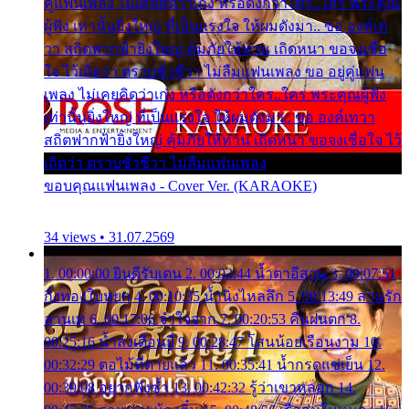
คู่แฟนเพลง ไม่เคยคิดว่าเก่ง หรือดังกว่าใคร..ใคร พระคุณ
ผู้ฟัง เท่านั้นยิ่งใหญ่ ที่เป็นแรงใจ ให้ผมดังมา.. ขอ องค์เท
วา สถิตฟากฟ้ายิ่งใหญ่ คุ้มภัยให้ท่าน เถิดหนา ขอจงเชื่อ
ใจ ไว้เถิดว่า ตราบชั่วชีวา ไม่ลืมแฟนเพลง ขอ อยู่คู่แฟน
เพลง ไม่เคยคิดว่าเก่ง หรือดังกว่าใคร..ใคร พระคุณผู้ฟัง
เท่านั้นยิ่งใหญ่ ที่เป็นแรงใจ ให้ผมดังมา.. ขอ องค์เทวา
สถิตฟากฟ้ายิ่งใหญ่ คุ้มภัยให้ท่าน เถิดหนา ขอจงเชื่อใจ ไว้
เถิดว่า ตราบชั่วชีวา ไม่ลืมแฟนเพลง
ขอบคุณแฟนเพลง - Cover Ver. (KARAOKE)
34 views • 31.07.2569
1. 00:00:00 ยินดีรับเดน 2. 00:03:44 น้ำตาอีสาน 3. 00:07:51
กิ่งทองใบหยก 4. 00:10:35 น้ำนิ่งไหลลึก 5. 00:13:49 ลานรัก
ลานเท 6. 00:17:06 จำใจจาก 7. 00:20:53 คืนฝนตก 8.
00:25:16 น้ำลงเดือนยี่ 9. 00:28:47 โสนน้อยเรือนงาม 10.
00:32:29 ตอไม้ที่ตายแล้ว 11. 00:35:41 น้ำกรดแช่เย็น 12.
00:39:08 อยากฟังซ้ำ 13. 00:42:32 รู้ว่าเขาหลอก 14.