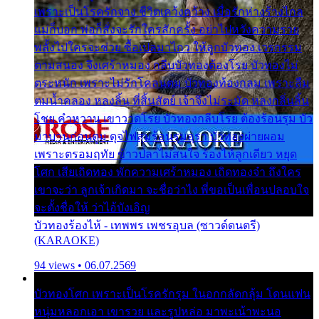
เพราะเป็นโรครักจาง ชีวิตเคว้งคว้าง เมื่อรักห่างร้างไกล
แม่ก็บอก พ่อก็สั่งจะรักใครสักครั้ง อย่าไปหวังความรวย
พลั้งไปใครจะช่วย ซื้อเปลมาไกว ให้ลูกบัวทอง เวรกรรม
ตามสนอง จึงเศร้าหมอง กลีบบัวทองต้องโรย บัวทองไม่
ตระหนัก เพราะไม่รักโคลนตม บัวทองท้องกลม เพราะลืม
ตมน้ำคลอง หลงลิ้น ที่สิ้นสัตย์ เจ้าจึงไม่ระมัด หลงกลิ่นลิ้น
โชย คำหวาน เขาวาดโรย บัวทองกลีบโรย ต้องร้อนรุม บัว
มาบานก่อนตูม ดุจไฟสุมร้อนรุมอุรา บัวทองผ่ายผอม
เพราะตรอมฤทัย ข้าวปลาไม่สนใจ ร้องไห้ลูกเดียว หยุด
โศก เสียเถิดทอง พักความเศร้าหมอง เถิดทองจ๋า ถึงใคร
เขาจะว่า ลูกเจ้าเกิดมา จะชื่อว่าไง พี่ขอเป็นเพื่อนปลอบใจ
จะตั้งชื่อให้ ว่าไอ้บังเอิญ
บัวทองร้องไห้ - เทพพร เพชรอุบล (ซาวด์ดนตรี)
(KARAOKE)
94 views • 06.07.2569
บัวทองโศก เพราะเป็นโรครักรุม ในอกกลัดกลุ้ม โดนแฟน
หนุ่มหลอกเอา เขารวย และรูปหล่อ มาพะเน้าพะนอ