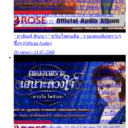
00:45:25 รอหน่อยน้องติ๋ม 15. 00:48:56 เรือล่มในหนอง 16.
00:51:43 บัตรเชิญสีเลือด 17. 00:56:07 อดีตรักโรงทอ 18.
01:00:00 เขมรไล่ควาย 19. 01:02:55 สาวสวนแตง 20.
01:05:51 แอบมอง 21. 01:09:27 พบรักปากน้ำโพ 22.
01:13:06 สายัณห์เมา
" สายัณห์ สัญญา " ขวัญใจคนเดิม - รวมเพลงดังเพราะๆ
ซึ้งๆ (Official Audio)
20 views • 21.07.2569
1. 00:00:00 ทำไมทำฉันได้ 2. 00:03:20 นางฟ้าสลัม 3.
00:06:50 คน 4. 00:10:36 บุญเหลือเกิน 5. 00:13:58 ฝนหยาด
สุดท้าย 6. 00:17:30 ยาใจยาจก 7. 00:20:30 คิดดูให้ดี 8.
00:24:21 ลบรอยแผลรัก 9. 00:27:35 เหมือนใจโดนกรีด 10.
00:30:54 ขบวนการเปาเปียว 11. 00:34:05 คำรำพัน 12.
00:37:20 ปาหนัน 13. 00:40:37 ใจเจ้ากรรม 14. 00:44:15 จูบ
ฉันแล้วจงตายเสีย 15. 00:47:24 ขอสูมาเต๊อะ 16. 00:51:11
คนใจมาร 17. 00:54:50 คืนทรมาน 18. 00:58:25 รักนี้สีดำ
19. 01:01:44 ส่วนเกิน 20. 01:05:42 หยาดน้ำฝนหยดน้ำตา
21. 01:09:13 เหลือเพียงฝัน 22. 01:13:26 เขา 23. 01:16:37