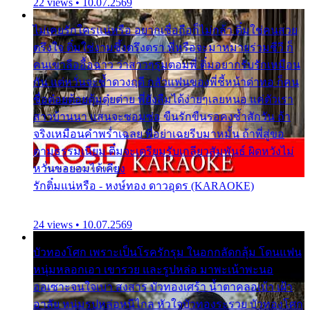
22 views • 10.07.2569
ไม่เคยรักใครแน่หรือ อยากเชื่อถือก็ไม่กล้า ติ๋มใช่คนสวย
ตรึงใจ ติ๋มใช่งามซึ้งตรึงตรา พี่หรือจะมาหมายร่วมชีวี ก็
คนเขาลืออื้อฉาว ว่าสาวๆรุมตอมพี่ ติ๋มอยากรับรักเหมือน
กัน แต่หวั่นจะช้ำดวงฤดี กลัวแฟนของพี่ชี้หน้าด่าทอ ก็คน
ชื่อต๋อยต้อยตุ้มตุ๋ยต่าย พี่ยังลืมได้ง่ายๆเลยหนอ แค่ตัวเรา
สาวบ้านนา แสนจะซอมซ่อ ขืนรักขืนรอคงช้ำสักวัน ถ้า
จริงเหมือนคำพร่ำเฉลย พี่อย่าเฉยรีบมาหมั้น ถ้าพี่สู่ขอ
ตามธรรมเนียม ติ๋มจะเตรียมรับเกลียวสัมพันธ์ ผิดหวังไม่
หวั่นขอยอมได้เคียง
รักติ๋มแน่หรือ - หงษ์ทอง ดาวอุดร (KARAOKE)
24 views • 10.07.2569
บัวทองโศก เพราะเป็นโรครักรุม ในอกกลัดกลุ้ม โดนแฟน
หนุ่มหลอกเอา เขารวย และรูปหล่อ มาพะเน้าพะนอ
ออเซาะจนใจเบา สงสาร บัวทองเศร้า น้ำตาคลอเบ้า เฝ้า
อาลัย หนุ่มรูปหล่อหนีไกล หัวใจบัวทองระรวย บัวทองโศก