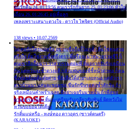
ขอรักคืน 24. 01:19:56 คนเรารักกันยาก 25. 01:23:06 หัวใจ
เถื่อน 26. 01:26:45 อยู่เพื่อลูก
เพลงเพราะเสนาะดวงใจ - ดาวใจ ไพจิตร (Official Audio)
138 views • 10.07.2569
ไม่เคยรักใครแน่หรือ อยากเชื่อถือก็ไม่กล้า ติ๋มใช่คนสวย
ตรึงใจ ติ๋มใช่งามซึ้งตรึงตรา พี่หรือจะมาหมายร่วมชีวี ก็
คนเขาลืออื้อฉาว ว่าสาวๆรุมตอมพี่ ติ๋มอยากรับรักเหมือน
กัน แต่หวั่นจะช้ำดวงฤดี กลัวแฟนของพี่ชี้หน้าด่าทอ ก็คน
ชื่อต๋อยต้อยตุ้มตุ๋ยต่าย พี่ยังลืมได้ง่ายๆเลยหนอ แค่ตัวเรา
สาวบ้านนา แสนจะซอมซ่อ ขืนรักขืนรอคงช้ำสักวัน ถ้า
จริงเหมือนคำพร่ำเฉลย พี่อย่าเฉยรีบมาหมั้น ถ้าพี่สู่ขอ
ตามธรรมเนียม ติ๋มจะเตรียมรับเกลียวสัมพันธ์ ผิดหวังไม่
หวั่นขอยอมได้เคียง
รักติ๋มแน่หรือ - หงษ์ทอง ดาวอุดร (ซาวด์ดนตรี)
(KARAOKE)