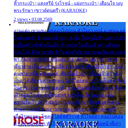
หิ้วกระเป๋า | แสงสุรีย์ รุ่งโรจน์ - แย่งกระเป๋า | เตือนใจ บุญ
พระรักษา (ซาวด์ดนตรี) (KARAOKE)
2 views • 03.08.2569
งานแต่ง เขาแซง แย่งเอาไปก่อน หัวใจอาวรณ์ มาซ่อน อยู่
ในห้องครัว ข้างนอกเจ้าสาว ส่งยิ้ม ให้คนไปทั่ว แต่เรา เฝ้า
อยู่ในครัว ทำตัวเป็นเด็ก ล้างจาน ในเมื่อ เจ้าสาว คือคน
บ้านใกล้ พึ่งพาอาศัย จำใจ ต้องไปช่วยงาน พอถึงเวลา เขา
พา กันเข้าพาขวัญ เพื่อนฝูง เฮฮาดังลั่น แต่เราล้างจาน
เดียวดาย เป็นคนพ่าย บ่มีความหมาย เคียงใจเจ้าบ่าว เป็น
คนพ่าย บ่มีความหมาย เคียงใจเจ้าบ่าว เพื่อนเจ้าสาว ยัง
เป็นบ่ได้ คือคนพ่าย ฮักคน ไม่มีใครสน เขาไม่เห็นคน ที่อยู่
ในครัว เจ้าสาว ก็มัวแต่งตัว สวยเด่น นั่งเคียงเจ้าบ่าว ที่เขา
เฝ้าคอย ใจเต้น หัวใจของเรา ลำเค็ญ ใครจะมองเห็น
ความใน ใจ เศร้า มันร้าวระบม ต้องมาขื่นขม เศร้าตรม
ท่ามความสุขี ช่วยงานเขาแต่ง แต่เรา แล้งมาหลายปี
เมื่อไรหนอจะ โชคดี ได้มีพิธีวิวาห์ หัวใจหล้า คอยไปคอย
มา คือหน้าที่เก่า หัวใจหล้า คอยไปคอยมา คือหน้าที่เก่า