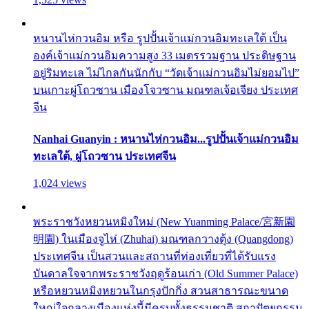
หนานไห่กวนอิม หรือ รูปปั้นเจ้าแม่กวนอิมทะเลใต้ เป็น
องค์เจ้าแม่กวนอิมความสูง 33 เมตรรวมฐาน ประดิษฐาน
อยู่ริมทะเล ไม่ไกลกันนักกับ “วัดเจ้าแม่กวนอิมไม่ยอมไป”
บนเกาะผู่โถวซาน เมืองโจวซาน มณฑลเจ้อเจียง ประเทศ
จีน
Nanhai Guanyin : หนานไห่กวนอิม...รูปปั้นเจ้าแม่กวนอิม
ทะเลใต้, ผู่โถวซาน ประเทศจีน
1,024 views
พระราชวังหยวนหมิงใหม่ (New Yuanming Palace/宮新園
明園) ในเมืองจูไห่ (Zhuhai) มณฑลกวางตุ้ง (Quangdong)
ประเทศจีน เป็นสวนและสถานที่ท่องเที่ยวที่ได้รับแรง
บันดาลใจจากพระราชวังฤดูร้อนเก่า (Old Summer Palace)
หรือหยวนหมิงหยวนในกรุงปักกิ่ง สวนสาธารณะขนาด
ใหญ่ใจกลางเมืองแห่งนี้มีครบทั้งธรรมชาติ สถาปัตยกรรม