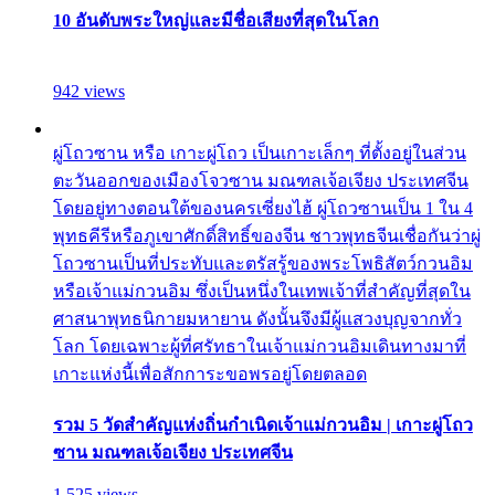
10 อันดับพระใหญ่และมีชื่อเสียงที่สุดในโลก
942 views
ผู่โถวซาน หรือ เกาะผู่โถว เป็นเกาะเล็กๆ ที่ตั้งอยู่ในส่วน
ตะวันออกของเมืองโจวซาน มณฑลเจ้อเจียง ประเทศจีน
โดยอยู่ทางตอนใต้ของนครเซี่ยงไฮ้ ผู่โถวซานเป็น 1 ใน 4
พุทธคีรีหรือภูเขาศักดิ์สิทธิ์ของจีน ชาวพุทธจีนเชื่อกันว่าผู่
โถวซานเป็นที่ประทับและตรัสรู้ของพระโพธิสัตว์กวนอิม
หรือเจ้าแม่กวนอิม ซึ่งเป็นหนึ่งในเทพเจ้าที่สำคัญที่สุดใน
ศาสนาพุทธนิกายมหายาน ดังนั้นจึงมีผู้แสวงบุญจากทั่ว
โลก โดยเฉพาะผู้ที่ศรัทธาในเจ้าแม่กวนอิมเดินทางมาที่
เกาะแห่งนี้เพื่อสักการะขอพรอยู่โดยตลอด
รวม 5 วัดสำคัญแห่งถิ่นกำเนิดเจ้าแม่กวนอิม | เกาะผู่โถว
ซาน มณฑลเจ้อเจียง ประเทศจีน
1,525 views