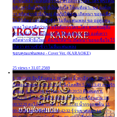
คู่แฟนเพลง ไม่เคยคิดว่าเก่ง หรือดังกว่าใคร..ใคร พระคุณ
ผู้ฟัง เท่านั้นยิ่งใหญ่ ที่เป็นแรงใจ ให้ผมดังมา.. ขอ องค์เท
วา สถิตฟากฟ้ายิ่งใหญ่ คุ้มภัยให้ท่าน เถิดหนา ขอจงเชื่อ
ใจ ไว้เถิดว่า ตราบชั่วชีวา ไม่ลืมแฟนเพลง ขอ อยู่คู่แฟน
เพลง ไม่เคยคิดว่าเก่ง หรือดังกว่าใคร..ใคร พระคุณผู้ฟัง
เท่านั้นยิ่งใหญ่ ที่เป็นแรงใจ ให้ผมดังมา.. ขอ องค์เทวา
สถิตฟากฟ้ายิ่งใหญ่ คุ้มภัยให้ท่าน เถิดหนา ขอจงเชื่อใจ ไว้
เถิดว่า ตราบชั่วชีวา ไม่ลืมแฟนเพลง
ขอบคุณแฟนเพลง - Cover Ver. (KARAOKE)
25 views • 31.07.2569
1. 00:00:00 ยินดีรับเดน 2. 00:03:44 น้ำตาอีสาน 3. 00:07:51
กิ่งทองใบหยก 4. 00:10:35 น้ำนิ่งไหลลึก 5. 00:13:49 ลานรัก
ลานเท 6. 00:17:06 จำใจจาก 7. 00:20:53 คืนฝนตก 8.
00:25:16 น้ำลงเดือนยี่ 9. 00:28:47 โสนน้อยเรือนงาม 10.
00:32:29 ตอไม้ที่ตายแล้ว 11. 00:35:41 น้ำกรดแช่เย็น 12.
00:39:08 อยากฟังซ้ำ 13. 00:42:32 รู้ว่าเขาหลอก 14.