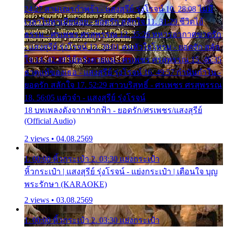
24:27 สามเณรกำพร้า - แสงสุรีย์ รุ่งโรจน์ 10. 28:08 ไม่มี
เวลาไปหาเมียน้อย - ยอดรัก สลักใจ 11. 31:29 ชีวิตไอ้
ธรรม - ศรเพชร ศรสุพรรณ 12. 35:26 ทหารอากาศขาดรัก
- แสงสุรีย์ รุ่งโรจน์ 13. 39:01 คนหัวใจโทรม - ยอดรัก สลัก
ใจ 14. 42:49 ไอ้หวังตายแน่ - ศรเพชร ศรสุพรรณ 15. 46:35
ธาตุแท้ของเธอ - แสงสุรีย์ รุ่งโรจน์ 16. 49:57 กำนันกำใน -
ยอดรัก สลักใจ 17. 52:29 สาวบริสุทธิ์ - ศรเพชร ศรสุพรรณ
18. 56:05 แต๋วจ๋า - แสงสุรีย์ รุ่งโรจน์
18 บทเพลงดังจากฟากฟ้า - ยอดรัก/ศรเพชร/แสงสุรีย์
(Official Audio)
2 views • 04.08.2569
1. 00:00 หิ้วกระเป๋า 2. 03:30 แย่งกระเป๋า
หิ้วกระเป๋า | แสงสุรีย์ รุ่งโรจน์ - แย่งกระเป๋า | เตือนใจ บุญ
พระรักษา (KARAOKE)
2 views • 03.08.2569
1. 00:00 หิ้วกระเป๋า 2. 03:30 แย่งกระเป๋า