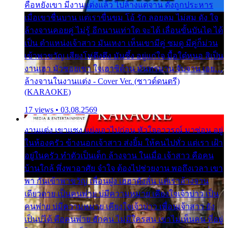
คือหยังเขา มีงานแต่งแล้ว ไปล้างแต่จาน ดั่งถูกประหาร
เมื่อเขาชื่นบาน แต่เราขื่นขม โอ้ รัก ลอยลม ไม่สม ดัง ใจ
ล้างจานคอยคู่ ไม่รู้ อีกนานเท่าใด จะได้ เลื่อนขั้นบันได ได้
เป็น ตำแหน่งเจ้าสาว มันเหงา เห็นเขามีคู่ ซมดู มีคู่ก็ม่วน
เข้าพาขวัญ เสียงโห่ตึงตึง มันซึ้ง อยู่แก่ใจ มื้อใด๋หนอ สิเป็น
งานเฮา มัวซอยเขา ใจเฮาซิด้าน มันทรมาน จับจาน เอย…
ล้างจานในงานแต่ง - Cover Ver. (ซาวด์ดนตรี)
(KARAOKE)
17 views • 03.08.2569
งานแต่ง เขาแซง แย่งเอาไปก่อน หัวใจอาวรณ์ มาซ่อน อยู่
ในห้องครัว ข้างนอกเจ้าสาว ส่งยิ้ม ให้คนไปทั่ว แต่เรา เฝ้า
อยู่ในครัว ทำตัวเป็นเด็ก ล้างจาน ในเมื่อ เจ้าสาว คือคน
บ้านใกล้ พึ่งพาอาศัย จำใจ ต้องไปช่วยงาน พอถึงเวลา เขา
พา กันเข้าพาขวัญ เพื่อนฝูง เฮฮาดังลั่น แต่เราล้างจาน
เดียวดาย เป็นคนพ่าย บ่มีความหมาย เคียงใจเจ้าบ่าว เป็น
คนพ่าย บ่มีความหมาย เคียงใจเจ้าบ่าว เพื่อนเจ้าสาว ยัง
เป็นบ่ได้ คือคนพ่าย ฮักคน ไม่มีใครสน เขาไม่เห็นคน ที่อยู่