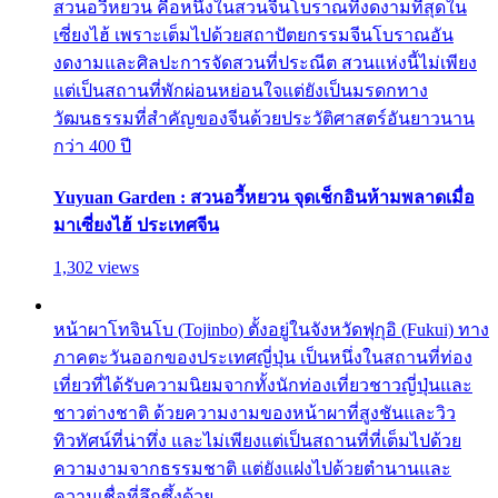
สวนอวี้หยวน คือหนึ่งในสวนจีนโบราณที่งดงามที่สุดใน
เซี่ยงไฮ้ เพราะเต็มไปด้วยสถาปัตยกรรมจีนโบราณอัน
งดงามและศิลปะการจัดสวนที่ประณีต สวนแห่งนี้ไม่เพียง
แต่เป็นสถานที่พักผ่อนหย่อนใจแต่ยังเป็นมรดกทาง
วัฒนธรรมที่สำคัญของจีนด้วยประวัติศาสตร์อันยาวนาน
กว่า 400 ปี
Yuyuan Garden : สวนอวี้หยวน จุดเช็กอินห้ามพลาดเมื่อ
มาเซี่ยงไฮ้ ประเทศจีน
1,302 views
หน้าผาโทจินโบ (Tojinbo) ตั้งอยู่ในจังหวัดฟุกุอิ (Fukui) ทาง
ภาคตะวันออกของประเทศญี่ปุ่น เป็นหนึ่งในสถานที่ท่อง
เที่ยวที่ได้รับความนิยมจากทั้งนักท่องเที่ยวชาวญี่ปุ่นและ
ชาวต่างชาติ ด้วยความงามของหน้าผาที่สูงชันและวิว
ทิวทัศน์ที่น่าทึ่ง และไม่เพียงแต่เป็นสถานที่ที่เต็มไปด้วย
ความงามจากธรรมชาติ แต่ยังแฝงไปด้วยตำนานและ
ความเชื่อที่ลึกซึ้งด้วย