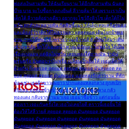
พ่อส่งเงินสามพัน ให้ฉันเรียนราม ได้อีกสักสามพัน ฉันคง
บ๊าย บาย จะไปซื้อกางเกงยีนส์ ลีวายส์มาใส่ เพราะเราเป็น
เด็กใต้ ลีวายส์อย่างเดียว อยากจะโชว์ถึงหิวโซ เด็กใต้ก็ไม่
หวั่น ตกตัวละหลายพัน กัดฟันซื้อมา ให้เด็กเทพเหลียวมอง
และต้องรู้ว่า เด็กใต้ไม่ธรรมดา แต่สุดยอด เดินโยกย้ายเย
ยวน กวนโอ๊ยพอได้ เพราะว่านุ่งลีวายส์ ตัวใหม่ใส่มา เดิน
เข้ามหาลัย จิ๊กโก๊มองหน้า ท่าจะมีปัญหา ไม่พอใจ ได้เป็น
เรื่องแน่นอน แต่ฉันไม่หวั่น เลยแหลงใต้ถามมัน ว่ามัน
พรั่นพรือ มันตอบว่าไม่พรื่อ เปลี่ยนเป็นยิ้มให้ เจอะเด็กใต้
ด้วยกัน ก็เลยรอด สุดยอด สุดยอด สุดยอด มันสุดยอด สุด
ยอด สุดยอด สุดยอด มันสุดยอด แอบหลงรักสาวราม ที่พัก
ห้องเช่า เธอผิวขาวผมยาว ปากแดงแหลงกลาง ถูกสเป็ก
จริงเธอ อยู่ห้องข้างข้าง อยากเข้าไปแหลงกลาง กลัว
ทองแดง กลับจากรามมาเจอ เธอมาซื้อข้าว แต่ก่อนนั้น
สองเรา เจอะกันครั้งใด เธอไม่เคยไยดี คราวนี้เธอยิ้มให้
ต้องให้ใส่ลีวายส์ สุดยอด สุดยอด มันสุดยอด มันสุดยอด
มันสุดยอด มันสุดยอด มันสุดยอด มันสุดยอด มันสุดยอด
มันสุดยอด มันสุดยอด มันสุดยอด มันสุดยอด มันสุดยอด