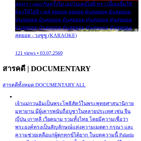
สองเรา เจอะกันครั้งใด เธอไม่เคยไยดี คราวนี้เธอยิ้มให้
ต้องให้ใส่ลีวายส์ สุดยอด สุดยอด มันสุดยอด มันสุดยอด
มันสุดยอด มันสุดยอด มันสุดยอด มันสุดยอด มันสุดยอด
มันสุดยอด มันสุดยอด มันสุดยอด มันสุดยอด มันสุดยอด
สุดยอด - วงซูซู (KARAOKE)
121 views • 03.07.2569
สารคดี
|
DOCUMENTARY
สารคดีทั้งหมด
DOCUMENTARY ALL
เจ้าแม่กวนอิมเป็นพระโพธิสัตว์ในพระพุทธศาสนานิกาย
มหายาน มีผู้เคารพนับถือบูชาในหลายประเทศ เช่น จีน
ญี่ปุ่น เกาหลี เวียดนาม รวมทั้งไทย โดยมีความเชื่อว่า
พระองค์ทรงเป็นสัญลักษณ์แห่งความเมตตา กรุณา และ
ความช่วยเหลือแก่ผู้ตกทุกข์ได้ยาก ในบทความนี้ Palanla