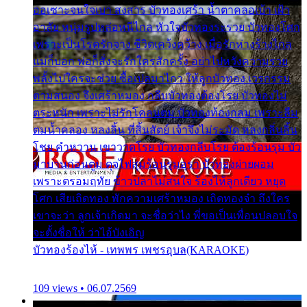
ออเซาะจนใจเบา สงสาร บัวทองเศร้า น้ำตาคลอเบ้า เฝ้า
อาลัย หนุ่มรูปหล่อหนีไกล หัวใจบัวทองระรวย บัวทองโศก
เพราะเป็นโรครักจาง ชีวิตเคว้งคว้าง เมื่อรักห่างร้างไกล
แม่ก็บอก พ่อก็สั่งจะรักใครสักครั้ง อย่าไปหวังความรวย
พลั้งไปใครจะช่วย ซื้อเปลมาไกว ให้ลูกบัวทอง เวรกรรม
ตามสนอง จึงเศร้าหมอง กลีบบัวทองต้องโรย บัวทองไม่
ตระหนัก เพราะไม่รักโคลนตม บัวทองท้องกลม เพราะลืม
ตมน้ำคลอง หลงลิ้น ที่สิ้นสัตย์ เจ้าจึงไม่ระมัด หลงกลิ่นลิ้น
โชย คำหวาน เขาวาดโรย บัวทองกลีบโรย ต้องร้อนรุม บัว
มาบานก่อนตูม ดุจไฟสุมร้อนรุมอุรา บัวทองผ่ายผอม
เพราะตรอมฤทัย ข้าวปลาไม่สนใจ ร้องไห้ลูกเดียว หยุด
โศก เสียเถิดทอง พักความเศร้าหมอง เถิดทองจ๋า ถึงใคร
เขาจะว่า ลูกเจ้าเกิดมา จะชื่อว่าไง พี่ขอเป็นเพื่อนปลอบใจ
จะตั้งชื่อให้ ว่าไอ้บังเอิญ
บัวทองร้องไห้ - เทพพร เพชรอุบล(KARAOKE)
109 views • 06.07.2569