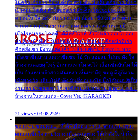
ในครัว เจ้าสาว ก็มัวแต่งตัว สวยเด่น นั่งเคียงเจ้าบ่าว ที่เขา
เฝ้าคอย ใจเต้น หัวใจของเรา ลำเค็ญ ใครจะมองเห็น
ความใน ใจ เศร้า มันร้าวระบม ต้องมาขื่นขม เศร้าตรม
ท่ามความสุขี ช่วยงานเขาแต่ง แต่เรา แล้งมาหลายปี
เมื่อไรหนอจะ โชคดี ได้มีพิธีวิวาห์ หัวใจหล้า คอยไปคอย
มา คือหน้าที่เก่า หัวใจหล้า คอยไปคอยมา คือหน้าที่เก่า
คือหยังเขา มีงานแต่งแล้ว ไปล้างแต่จาน ดั่งถูกประหาร
เมื่อเขาชื่นบาน แต่เราขื่นขม โอ้ รัก ลอยลม ไม่สม ดัง ใจ
ล้างจานคอยคู่ ไม่รู้ อีกนานเท่าใด จะได้ เลื่อนขั้นบันได ได้
เป็น ตำแหน่งเจ้าสาว มันเหงา เห็นเขามีคู่ ซมดู มีคู่ก็ม่วน
เข้าพาขวัญ เสียงโห่ตึงตึง มันซึ้ง อยู่แก่ใจ มื้อใด๋หนอ สิเป็น
งานเฮา มัวซอยเขา ใจเฮาซิด้าน มันทรมาน จับจาน เอย…
ล้างจานในงานแต่ง - Cover Ver. (KARAOKE)
21 views • 03.08.2569
ขอ กราบ ขอบคุณ.... ที่ได้รับไออุ่น การุณ จากแฟน เพลง
ผมแสนชื่นใจ หายวังเวง เมื่อแฟนเพลง ให้กำลังใจ น้ำใจ