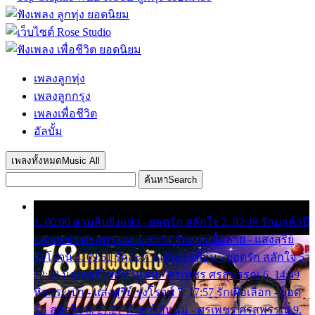
เพลงลูกทุ่ง
เพลงลูกกรุง
เพลงเพื่อชีวิต
อัลบั้ม
เพลงทั้งหมด
Music All
ค้นหา
Search
1. 00:00 สามสิบยังแจ๋ว - ยอดรัก สลักใจ 2. 02:49 รักมาห้าปี
- ศรเพชร ศรสุพรรณ 3. 05:57 รักสาวเสื้อลาย - แสงสุรีย์
รุ่งโรจน์ 4. 09:51 รักสะท้านดินสะเทือน - ยอดรัก สลักใจ 5.
12:23 มอเตอร์ไซค์ทำหล่น - ศรเพชร ศรสุพรรณ 6. 14:49
หิ้วกระเป๋า - แสงสุรีย์ รุ่งโรจน์ 7. 17:57 รักเผื่อเลือก - ยอด
รัก สลักใจ 8. 21:21 น้ำตาไอ้หนุ่ม - ศรเพชร ศรสุพรรณ 9.