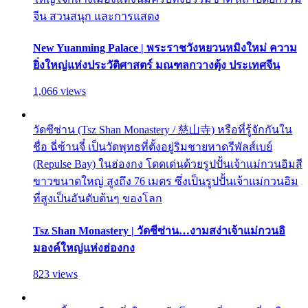
จีน สวนสนุก และการแสดง
New Yuanming Palace | พระราชวังหยวนหมิงใหม่ ความ
ยิ่งใหญ่แห่งประวัติศาสตร์ มณฑลกวางตุ้ง ประเทศจีน
1,066 views
วัดซีซ่าน (Tsz Shan Monastery / 慈山寺) หรือที่รู้จักกันใน
ชื่อ ฉี่ซ้านจี๋ เป็นวัดพุทธที่ตั้งอยู่ริมชายหาดรีพัลส์เบย์
(Repulse Bay) ในฮ่องกง โดดเด่นด้วยรูปปั้นเจ้าแม่กวนอิมสี
ขาวขนาดใหญ่ สูงถึง 76 เมตร ซึ่งเป็นรูปปั้นเจ้าแม่กวนอิม
ที่สูงเป็นอันดับต้นๆ ของโลก
Tsz Shan Monastery | วัดซีซ่าน…งามสง่าเจ้าแม่กวนอิ
มองค์ใหญ่แห่งฮ่องกง
823 views