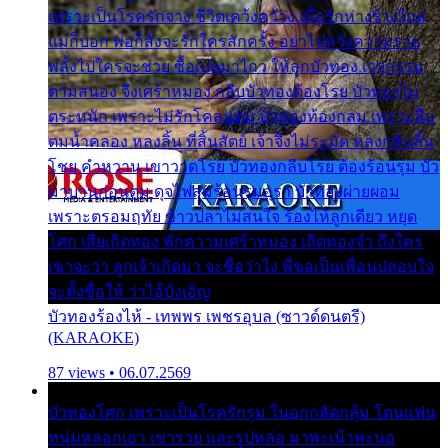
เพราะเป็นโรครักจาง ชีวิตเคว้งคว้าง เมื่อรักห่างร้างไกล
แม่ก็บอก พ่อก็สั่งจะรักใครสักครั้ง อย่าไปหวังความรวย
พลั้งไปใครจะช่วย ซื้อเปลมาไกว ให้ลูกบัวทอง เวรกรรม
ตามสนอง จึงเศร้าหมอง กลีบบัวทองต้องโรย บัวทองไม่
ตระหนัก เพราะไม่รักโคลนตม บัวทองท้องกลม เพราะลืม
ตมน้ำคลอง หลงลิ้น ที่สิ้นสัตย์ เจ้าจึงไม่ระมัด หลงกลิ่นลิ้น
โชย คำหวาน เขาวาดโรย บัวทองกลีบโรย ต้องร้อนรุม บัว
มาบานก่อนตูม ดุจไฟสุมร้อนรุมอุรา บัวทองผ่ายผอม
เพราะตรอมฤทัย ข้าวปลาไม่สนใจ ร้องไห้ลูกเดียว หยุด
โศก เสียเถิดทอง พักความเศร้าหมอง เถิดทองจ๋า ถึงใคร
เขาจะว่า ลูกเจ้าเกิดมา จะชื่อว่าไง พี่ขอเป็นเพื่อนปลอบใจ
จะตั้งชื่อให้ ว่าไอ้บังเอิญ
บัวทองร้องไห้ - เทพพร เพชรอุบล (ซาวด์ดนตรี)
(KARAOKE)
87 views • 06.07.2569
บัวทองโศก เพราะเป็นโรครักรุม ในอกกลัดกลุ้ม โดนแฟน
หนุ่มหลอกเอา เขารวย และรูปหล่อ มาพะเน้าพะนอ