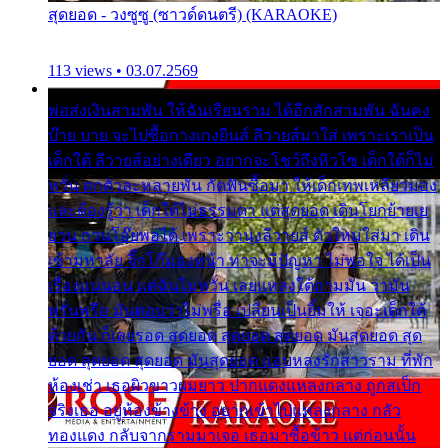
สุดยอด - วงซูซู (ซาวด์ดนตรี) (KARAOKE)
113 views • 03.07.2569
พ่อส่งเงินสามพัน ให้ฉันเรียนราม ได้อีกสักสามพัน ฉันคง
บ๊าย บาย จะไปซื้อกางเกงยีนส์ ลีวายส์มาใส่ เพราะเราเป็น
เด็กใต้ ลีวายส์อย่างเดียว อยากจะโชว์ถึงหิวโซ เด็กใต้ก็ไม่
หวั่น ตกตัวละหลายพัน กัดฟันซื้อมา ให้เด็กเทพเหลียวมอง
และต้องรู้ว่า เด็กใต้ไม่ธรรมดา แต่สุดยอด เดินโยกย้ายเย
ยวน กวนโอ๊ยพอได้ เพราะว่านุ่งลีวายส์ ตัวใหม่ใส่มา เดิน
เข้ามหาลัย จิ๊กโก๊มองหน้า ท่าจะมีปัญหา ไม่พอใจ ได้เป็น
เรื่องแน่นอน แต่ฉันไม่หวั่น เลยแหลงใต้ถามมัน ว่ามัน
พรั่นพรือ มันตอบว่าไม่พรื่อ เปลี่ยนเป็นยิ้มให้ เจอะเด็กใต้
ด้วยกัน ก็เลยรอด สุดยอด สุดยอด สุดยอด มันสุดยอด สุด
ยอด สุดยอด สุดยอด มันสุดยอด แอบหลงรักสาวราม ที่พัก
ห้องเช่า เธอผิวขาวผมยาว ปากแดงแหลงกลาง ถูกสเป็ก
จริงเธอ อยู่ห้องข้างข้าง อยากเข้าไปแหลงกลาง กลัว
ทองแดง กลับจากรามมาเจอ เธอมาซื้อข้าว แต่ก่อนนั้น