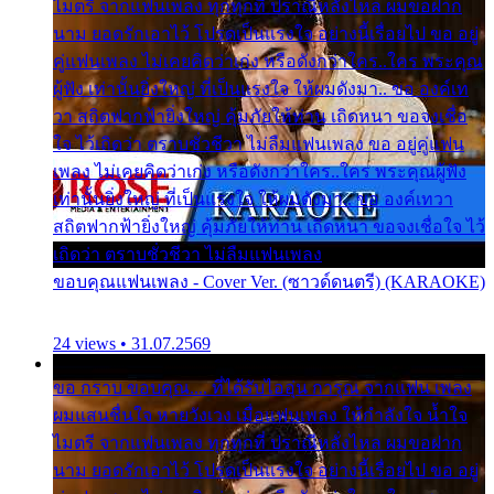
ไมตรี จากแฟนเพลง ทุกทุกที่ ปราณีหลั่งไหล ผมขอฝาก
นาม ยอดรักเอาไว้ โปรดเป็นแรงใจ อย่างนี้เรื่อยไป ขอ อยู่
คู่แฟนเพลง ไม่เคยคิดว่าเก่ง หรือดังกว่าใคร..ใคร พระคุณ
ผู้ฟัง เท่านั้นยิ่งใหญ่ ที่เป็นแรงใจ ให้ผมดังมา.. ขอ องค์เท
วา สถิตฟากฟ้ายิ่งใหญ่ คุ้มภัยให้ท่าน เถิดหนา ขอจงเชื่อ
ใจ ไว้เถิดว่า ตราบชั่วชีวา ไม่ลืมแฟนเพลง ขอ อยู่คู่แฟน
เพลง ไม่เคยคิดว่าเก่ง หรือดังกว่าใคร..ใคร พระคุณผู้ฟัง
เท่านั้นยิ่งใหญ่ ที่เป็นแรงใจ ให้ผมดังมา.. ขอ องค์เทวา
สถิตฟากฟ้ายิ่งใหญ่ คุ้มภัยให้ท่าน เถิดหนา ขอจงเชื่อใจ ไว้
เถิดว่า ตราบชั่วชีวา ไม่ลืมแฟนเพลง
ขอบคุณแฟนเพลง - Cover Ver. (ซาวด์ดนตรี) (KARAOKE)
24 views • 31.07.2569
ขอ กราบ ขอบคุณ.... ที่ได้รับไออุ่น การุณ จากแฟน เพลง
ผมแสนชื่นใจ หายวังเวง เมื่อแฟนเพลง ให้กำลังใจ น้ำใจ
ไมตรี จากแฟนเพลง ทุกทุกที่ ปราณีหลั่งไหล ผมขอฝาก
นาม ยอดรักเอาไว้ โปรดเป็นแรงใจ อย่างนี้เรื่อยไป ขอ อยู่