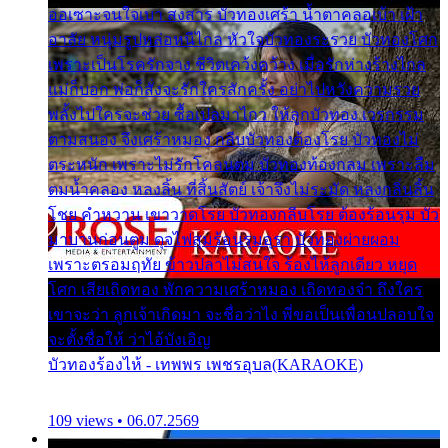
ออเซาะจนใจเบา สงสาร บัวทองเศร้า น้ำตาคลอเบ้า เฝ้า
อาลัย หนุ่มรูปหล่อหนีไกล หัวใจบัวทองระรวย บัวทองโศก
เพราะเป็นโรครักจาง ชีวิตเคว้งคว้าง เมื่อรักห่างร้างไกล
แม่ก็บอก พ่อก็สั่งจะรักใครสักครั้ง อย่าไปหวังความรวย
พลั้งไปใครจะช่วย ซื้อเปลมาไกว ให้ลูกบัวทอง เวรกรรม
ตามสนอง จึงเศร้าหมอง กลีบบัวทองต้องโรย บัวทองไม่
ตระหนัก เพราะไม่รักโคลนตม บัวทองท้องกลม เพราะลืม
ตมน้ำคลอง หลงลิ้น ที่สิ้นสัตย์ เจ้าจึงไม่ระมัด หลงกลิ่นลิ้น
โชย คำหวาน เขาวาดโรย บัวทองกลีบโรย ต้องร้อนรุม บัว
มาบานก่อนตูม ดุจไฟสุมร้อนรุมอุรา บัวทองผ่ายผอม
เพราะตรอมฤทัย ข้าวปลาไม่สนใจ ร้องไห้ลูกเดียว หยุด
โศก เสียเถิดทอง พักความเศร้าหมอง เถิดทองจ๋า ถึงใคร
เขาจะว่า ลูกเจ้าเกิดมา จะชื่อว่าไง พี่ขอเป็นเพื่อนปลอบใจ
จะตั้งชื่อให้ ว่าไอ้บังเอิญ
บัวทองร้องไห้ - เทพพร เพชรอุบล(KARAOKE)
109 views • 06.07.2569