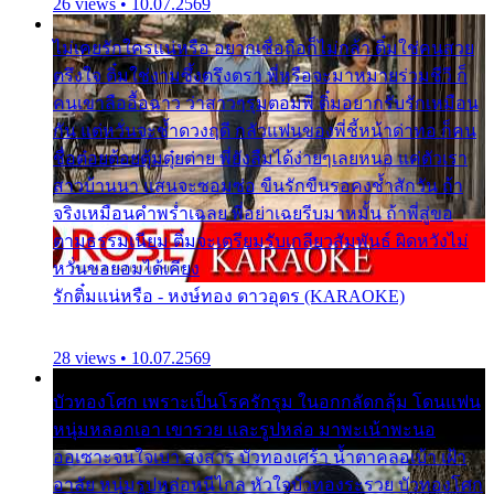
26 views • 10.07.2569
ไม่เคยรักใครแน่หรือ อยากเชื่อถือก็ไม่กล้า ติ๋มใช่คนสวย
ตรึงใจ ติ๋มใช่งามซึ้งตรึงตรา พี่หรือจะมาหมายร่วมชีวี ก็
คนเขาลืออื้อฉาว ว่าสาวๆรุมตอมพี่ ติ๋มอยากรับรักเหมือน
กัน แต่หวั่นจะช้ำดวงฤดี กลัวแฟนของพี่ชี้หน้าด่าทอ ก็คน
ชื่อต๋อยต้อยตุ้มตุ๋ยต่าย พี่ยังลืมได้ง่ายๆเลยหนอ แค่ตัวเรา
สาวบ้านนา แสนจะซอมซ่อ ขืนรักขืนรอคงช้ำสักวัน ถ้า
จริงเหมือนคำพร่ำเฉลย พี่อย่าเฉยรีบมาหมั้น ถ้าพี่สู่ขอ
ตามธรรมเนียม ติ๋มจะเตรียมรับเกลียวสัมพันธ์ ผิดหวังไม่
หวั่นขอยอมได้เคียง
รักติ๋มแน่หรือ - หงษ์ทอง ดาวอุดร (KARAOKE)
28 views • 10.07.2569
บัวทองโศก เพราะเป็นโรครักรุม ในอกกลัดกลุ้ม โดนแฟน
หนุ่มหลอกเอา เขารวย และรูปหล่อ มาพะเน้าพะนอ
ออเซาะจนใจเบา สงสาร บัวทองเศร้า น้ำตาคลอเบ้า เฝ้า
อาลัย หนุ่มรูปหล่อหนีไกล หัวใจบัวทองระรวย บัวทองโศก