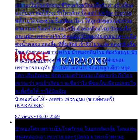
เพราะเป็นโรครักจาง ชีวิตเคว้งคว้าง เมื่อรักห่างร้างไกล
แม่ก็บอก พ่อก็สั่งจะรักใครสักครั้ง อย่าไปหวังความรวย
พลั้งไปใครจะช่วย ซื้อเปลมาไกว ให้ลูกบัวทอง เวรกรรม
ตามสนอง จึงเศร้าหมอง กลีบบัวทองต้องโรย บัวทองไม่
ตระหนัก เพราะไม่รักโคลนตม บัวทองท้องกลม เพราะลืม
ตมน้ำคลอง หลงลิ้น ที่สิ้นสัตย์ เจ้าจึงไม่ระมัด หลงกลิ่นลิ้น
โชย คำหวาน เขาวาดโรย บัวทองกลีบโรย ต้องร้อนรุม บัว
มาบานก่อนตูม ดุจไฟสุมร้อนรุมอุรา บัวทองผ่ายผอม
เพราะตรอมฤทัย ข้าวปลาไม่สนใจ ร้องไห้ลูกเดียว หยุด
โศก เสียเถิดทอง พักความเศร้าหมอง เถิดทองจ๋า ถึงใคร
เขาจะว่า ลูกเจ้าเกิดมา จะชื่อว่าไง พี่ขอเป็นเพื่อนปลอบใจ
จะตั้งชื่อให้ ว่าไอ้บังเอิญ
บัวทองร้องไห้ - เทพพร เพชรอุบล (ซาวด์ดนตรี)
(KARAOKE)
87 views • 06.07.2569
บัวทองโศก เพราะเป็นโรครักรุม ในอกกลัดกลุ้ม โดนแฟน
หนุ่มหลอกเอา เขารวย และรูปหล่อ มาพะเน้าพะนอ