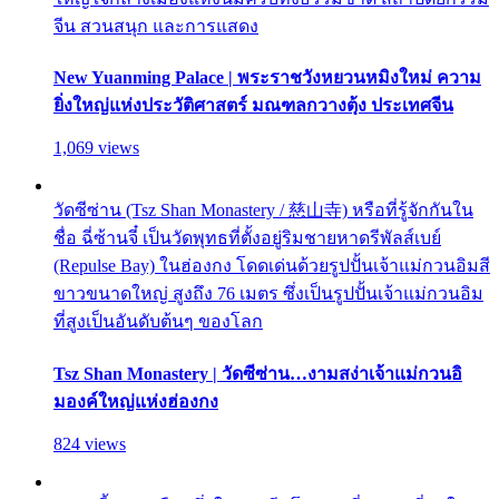
จีน สวนสนุก และการแสดง
New Yuanming Palace | พระราชวังหยวนหมิงใหม่ ความ
ยิ่งใหญ่แห่งประวัติศาสตร์ มณฑลกวางตุ้ง ประเทศจีน
1,069 views
วัดซีซ่าน (Tsz Shan Monastery / 慈山寺) หรือที่รู้จักกันใน
ชื่อ ฉี่ซ้านจี๋ เป็นวัดพุทธที่ตั้งอยู่ริมชายหาดรีพัลส์เบย์
(Repulse Bay) ในฮ่องกง โดดเด่นด้วยรูปปั้นเจ้าแม่กวนอิมสี
ขาวขนาดใหญ่ สูงถึง 76 เมตร ซึ่งเป็นรูปปั้นเจ้าแม่กวนอิม
ที่สูงเป็นอันดับต้นๆ ของโลก
Tsz Shan Monastery | วัดซีซ่าน…งามสง่าเจ้าแม่กวนอิ
มองค์ใหญ่แห่งฮ่องกง
824 views