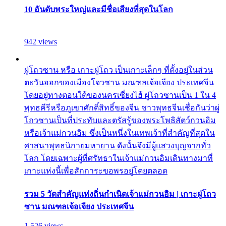
10 อันดับพระใหญ่และมีชื่อเสียงที่สุดในโลก
942 views
ผู่โถวซาน หรือ เกาะผู่โถว เป็นเกาะเล็กๆ ที่ตั้งอยู่ในส่วน
ตะวันออกของเมืองโจวซาน มณฑลเจ้อเจียง ประเทศจีน
โดยอยู่ทางตอนใต้ของนครเซี่ยงไฮ้ ผู่โถวซานเป็น 1 ใน 4
พุทธคีรีหรือภูเขาศักดิ์สิทธิ์ของจีน ชาวพุทธจีนเชื่อกันว่าผู่
โถวซานเป็นที่ประทับและตรัสรู้ของพระโพธิสัตว์กวนอิม
หรือเจ้าแม่กวนอิม ซึ่งเป็นหนึ่งในเทพเจ้าที่สำคัญที่สุดใน
ศาสนาพุทธนิกายมหายาน ดังนั้นจึงมีผู้แสวงบุญจากทั่ว
โลก โดยเฉพาะผู้ที่ศรัทธาในเจ้าแม่กวนอิมเดินทางมาที่
เกาะแห่งนี้เพื่อสักการะขอพรอยู่โดยตลอด
รวม 5 วัดสำคัญแห่งถิ่นกำเนิดเจ้าแม่กวนอิม | เกาะผู่โถว
ซาน มณฑลเจ้อเจียง ประเทศจีน
1,526 views