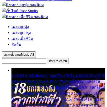
เพลงลูกทุ่ง
เพลงลูกกรุง
เพลงเพื่อชีวิต
อัลบั้ม
เพลงทั้งหมด
Music All
ค้นหา
Search
1. 00:00 สามสิบยังแจ๋ว - ยอดรัก สลักใจ 2. 02:49 รักมาห้าปี
- ศรเพชร ศรสุพรรณ 3. 05:57 รักสาวเสื้อลาย - แสงสุรีย์
รุ่งโรจน์ 4. 09:51 รักสะท้านดินสะเทือน - ยอดรัก สลักใจ 5.
12:23 มอเตอร์ไซค์ทำหล่น - ศรเพชร ศรสุพรรณ 6. 14:49
หิ้วกระเป๋า - แสงสุรีย์ รุ่งโรจน์ 7. 17:57 รักเผื่อเลือก - ยอด
รัก สลักใจ 8. 21:21 น้ำตาไอ้หนุ่ม - ศรเพชร ศรสุพรรณ 9.