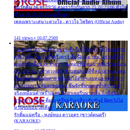
ขอรักคืน 24. 01:19:56 คนเรารักกันยาก 25. 01:23:06 หัวใจ
เถื่อน 26. 01:26:45 อยู่เพื่อลูก
เพลงเพราะเสนาะดวงใจ - ดาวใจ ไพจิตร (Official Audio)
141 views • 10.07.2569
ไม่เคยรักใครแน่หรือ อยากเชื่อถือก็ไม่กล้า ติ๋มใช่คนสวย
ตรึงใจ ติ๋มใช่งามซึ้งตรึงตรา พี่หรือจะมาหมายร่วมชีวี ก็
คนเขาลืออื้อฉาว ว่าสาวๆรุมตอมพี่ ติ๋มอยากรับรักเหมือน
กัน แต่หวั่นจะช้ำดวงฤดี กลัวแฟนของพี่ชี้หน้าด่าทอ ก็คน
ชื่อต๋อยต้อยตุ้มตุ๋ยต่าย พี่ยังลืมได้ง่ายๆเลยหนอ แค่ตัวเรา
สาวบ้านนา แสนจะซอมซ่อ ขืนรักขืนรอคงช้ำสักวัน ถ้า
จริงเหมือนคำพร่ำเฉลย พี่อย่าเฉยรีบมาหมั้น ถ้าพี่สู่ขอ
ตามธรรมเนียม ติ๋มจะเตรียมรับเกลียวสัมพันธ์ ผิดหวังไม่
หวั่นขอยอมได้เคียง
รักติ๋มแน่หรือ - หงษ์ทอง ดาวอุดร (ซาวด์ดนตรี)
(KARAOKE)