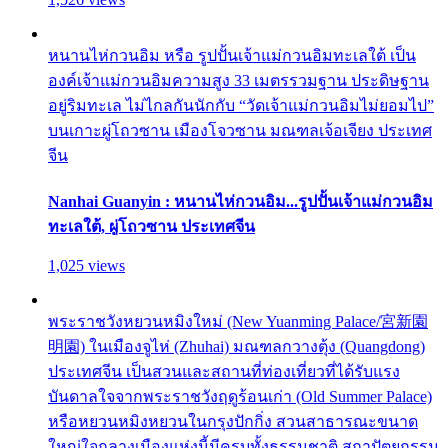
หนานไห่กวนอิม หรือ รูปปั้นเจ้าแม่กวนอิมทะเลใต้ เป็น
องค์เจ้าแม่กวนอิมความสูง 33 เมตรรวมฐาน ประดิษฐาน
อยู่ริมทะเล ไม่ไกลกันนักกับ “วัดเจ้าแม่กวนอิมไม่ยอมไป”
บนเกาะผู่โถวซาน เมืองโจวซาน มณฑลเจ้อเจียง ประเทศ
จีน
Nanhai Guanyin : หนานไห่กวนอิม...รูปปั้นเจ้าแม่กวนอิม
ทะเลใต้, ผู่โถวซาน ประเทศจีน
1,025 views
พระราชวังหยวนหมิงใหม่ (New Yuanming Palace/宮新園
明園) ในเมืองจูไห่ (Zhuhai) มณฑลกวางตุ้ง (Quangdong)
ประเทศจีน เป็นสวนและสถานที่ท่องเที่ยวที่ได้รับแรง
บันดาลใจจากพระราชวังฤดูร้อนเก่า (Old Summer Palace)
หรือหยวนหมิงหยวนในกรุงปักกิ่ง สวนสาธารณะขนาด
ใหญ่ใจกลางเมืองแห่งนี้มีครบทั้งธรรมชาติ สถาปัตยกรรม