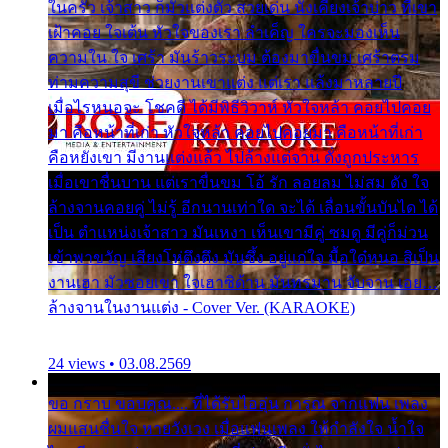
ในครัว เจ้าสาว ก็มัวแต่งตัว สวยเด่น นั่งเคียงเจ้าบ่าว ที่เขา
เฝ้าคอย ใจเต้น หัวใจของเรา ลำเค็ญ ใครจะมองเห็น
ความใน ใจ เศร้า มันร้าวระบม ต้องมาขื่นขม เศร้าตรม
ท่ามความสุขี ช่วยงานเขาแต่ง แต่เรา แล้งมาหลายปี
เมื่อไรหนอจะ โชคดี ได้มีพิธีวิวาห์ หัวใจหล้า คอยไปคอย
มา คือหน้าที่เก่า หัวใจหล้า คอยไปคอยมา คือหน้าที่เก่า
คือหยังเขา มีงานแต่งแล้ว ไปล้างแต่จาน ดั่งถูกประหาร
เมื่อเขาชื่นบาน แต่เราขื่นขม โอ้ รัก ลอยลม ไม่สม ดัง ใจ
ล้างจานคอยคู่ ไม่รู้ อีกนานเท่าใด จะได้ เลื่อนขั้นบันได ได้
เป็น ตำแหน่งเจ้าสาว มันเหงา เห็นเขามีคู่ ซมดู มีคู่ก็ม่วน
เข้าพาขวัญ เสียงโห่ตึงตึง มันซึ้ง อยู่แก่ใจ มื้อใด๋หนอ สิเป็น
งานเฮา มัวซอยเขา ใจเฮาซิด้าน มันทรมาน จับจาน เอย…
ล้างจานในงานแต่ง - Cover Ver. (KARAOKE)
24 views • 03.08.2569
ขอ กราบ ขอบคุณ.... ที่ได้รับไออุ่น การุณ จากแฟน เพลง
ผมแสนชื่นใจ หายวังเวง เมื่อแฟนเพลง ให้กำลังใจ น้ำใจ