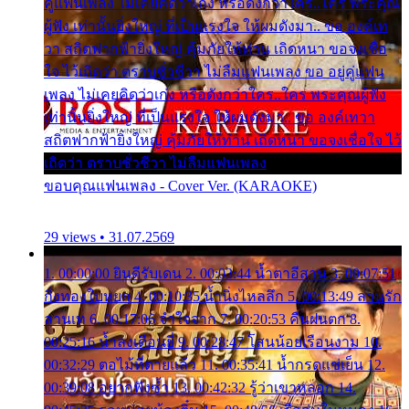
คู่แฟนเพลง ไม่เคยคิดว่าเก่ง หรือดังกว่าใคร..ใคร พระคุณ
ผู้ฟัง เท่านั้นยิ่งใหญ่ ที่เป็นแรงใจ ให้ผมดังมา.. ขอ องค์เท
วา สถิตฟากฟ้ายิ่งใหญ่ คุ้มภัยให้ท่าน เถิดหนา ขอจงเชื่อ
ใจ ไว้เถิดว่า ตราบชั่วชีวา ไม่ลืมแฟนเพลง ขอ อยู่คู่แฟน
เพลง ไม่เคยคิดว่าเก่ง หรือดังกว่าใคร..ใคร พระคุณผู้ฟัง
เท่านั้นยิ่งใหญ่ ที่เป็นแรงใจ ให้ผมดังมา.. ขอ องค์เทวา
สถิตฟากฟ้ายิ่งใหญ่ คุ้มภัยให้ท่าน เถิดหนา ขอจงเชื่อใจ ไว้
เถิดว่า ตราบชั่วชีวา ไม่ลืมแฟนเพลง
ขอบคุณแฟนเพลง - Cover Ver. (KARAOKE)
29 views • 31.07.2569
1. 00:00:00 ยินดีรับเดน 2. 00:03:44 น้ำตาอีสาน 3. 00:07:51
กิ่งทองใบหยก 4. 00:10:35 น้ำนิ่งไหลลึก 5. 00:13:49 ลานรัก
ลานเท 6. 00:17:06 จำใจจาก 7. 00:20:53 คืนฝนตก 8.
00:25:16 น้ำลงเดือนยี่ 9. 00:28:47 โสนน้อยเรือนงาม 10.
00:32:29 ตอไม้ที่ตายแล้ว 11. 00:35:41 น้ำกรดแช่เย็น 12.
00:39:08 อยากฟังซ้ำ 13. 00:42:32 รู้ว่าเขาหลอก 14.