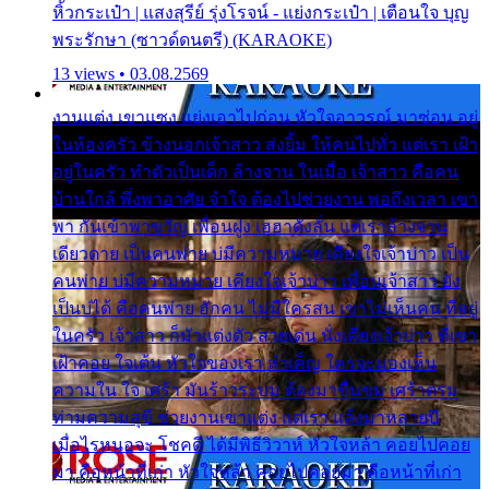
หิ้วกระเป๋า | แสงสุรีย์ รุ่งโรจน์ - แย่งกระเป๋า | เตือนใจ บุญ
พระรักษา (ซาวด์ดนตรี) (KARAOKE)
13 views • 03.08.2569
งานแต่ง เขาแซง แย่งเอาไปก่อน หัวใจอาวรณ์ มาซ่อน อยู่
ในห้องครัว ข้างนอกเจ้าสาว ส่งยิ้ม ให้คนไปทั่ว แต่เรา เฝ้า
อยู่ในครัว ทำตัวเป็นเด็ก ล้างจาน ในเมื่อ เจ้าสาว คือคน
บ้านใกล้ พึ่งพาอาศัย จำใจ ต้องไปช่วยงาน พอถึงเวลา เขา
พา กันเข้าพาขวัญ เพื่อนฝูง เฮฮาดังลั่น แต่เราล้างจาน
เดียวดาย เป็นคนพ่าย บ่มีความหมาย เคียงใจเจ้าบ่าว เป็น
คนพ่าย บ่มีความหมาย เคียงใจเจ้าบ่าว เพื่อนเจ้าสาว ยัง
เป็นบ่ได้ คือคนพ่าย ฮักคน ไม่มีใครสน เขาไม่เห็นคน ที่อยู่
ในครัว เจ้าสาว ก็มัวแต่งตัว สวยเด่น นั่งเคียงเจ้าบ่าว ที่เขา
เฝ้าคอย ใจเต้น หัวใจของเรา ลำเค็ญ ใครจะมองเห็น
ความใน ใจ เศร้า มันร้าวระบม ต้องมาขื่นขม เศร้าตรม
ท่ามความสุขี ช่วยงานเขาแต่ง แต่เรา แล้งมาหลายปี
เมื่อไรหนอจะ โชคดี ได้มีพิธีวิวาห์ หัวใจหล้า คอยไปคอย
มา คือหน้าที่เก่า หัวใจหล้า คอยไปคอยมา คือหน้าที่เก่า