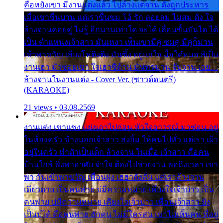
คือหยังเขา มีงานแต่งแล้ว ไปล้างแต่จาน ดั่งถูกประหาร
เมื่อเขาชื่นบาน แต่เราขื่นขม โอ้ รัก ลอยลม ไม่สม ดัง ใจ
ล้างจานคอยคู่ ไม่รู้ อีกนานเท่าใด จะได้ เลื่อนขั้นบันได ได้
เป็น ตำแหน่งเจ้าสาว มันเหงา เห็นเขามีคู่ ซมดู มีคู่ก็ม่วน
เข้าพาขวัญ เสียงโห่ตึงตึง มันซึ้ง อยู่แก่ใจ มื้อใด๋หนอ สิเป็น
งานเฮา มัวซอยเขา ใจเฮาซิด้าน มันทรมาน จับจาน เอย…
ล้างจานในงานแต่ง - Cover Ver. (ซาวด์ดนตรี)
(KARAOKE)
21 views • 03.08.2569
งานแต่ง เขาแซง แย่งเอาไปก่อน หัวใจอาวรณ์ มาซ่อน อยู่
ในห้องครัว ข้างนอกเจ้าสาว ส่งยิ้ม ให้คนไปทั่ว แต่เรา เฝ้า
อยู่ในครัว ทำตัวเป็นเด็ก ล้างจาน ในเมื่อ เจ้าสาว คือคน
บ้านใกล้ พึ่งพาอาศัย จำใจ ต้องไปช่วยงาน พอถึงเวลา เขา
พา กันเข้าพาขวัญ เพื่อนฝูง เฮฮาดังลั่น แต่เราล้างจาน
เดียวดาย เป็นคนพ่าย บ่มีความหมาย เคียงใจเจ้าบ่าว เป็น
คนพ่าย บ่มีความหมาย เคียงใจเจ้าบ่าว เพื่อนเจ้าสาว ยัง
เป็นบ่ได้ คือคนพ่าย ฮักคน ไม่มีใครสน เขาไม่เห็นคน ที่อยู่