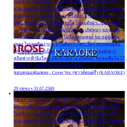
ไมตรี จากแฟนเพลง ทุกทุกที่ ปราณีหลั่งไหล ผมขอฝาก
นาม ยอดรักเอาไว้ โปรดเป็นแรงใจ อย่างนี้เรื่อยไป ขอ อยู่
คู่แฟนเพลง ไม่เคยคิดว่าเก่ง หรือดังกว่าใคร..ใคร พระคุณ
ผู้ฟัง เท่านั้นยิ่งใหญ่ ที่เป็นแรงใจ ให้ผมดังมา.. ขอ องค์เท
วา สถิตฟากฟ้ายิ่งใหญ่ คุ้มภัยให้ท่าน เถิดหนา ขอจงเชื่อ
ใจ ไว้เถิดว่า ตราบชั่วชีวา ไม่ลืมแฟนเพลง ขอ อยู่คู่แฟน
เพลง ไม่เคยคิดว่าเก่ง หรือดังกว่าใคร..ใคร พระคุณผู้ฟัง
เท่านั้นยิ่งใหญ่ ที่เป็นแรงใจ ให้ผมดังมา.. ขอ องค์เทวา
สถิตฟากฟ้ายิ่งใหญ่ คุ้มภัยให้ท่าน เถิดหนา ขอจงเชื่อใจ ไว้
เถิดว่า ตราบชั่วชีวา ไม่ลืมแฟนเพลง
ขอบคุณแฟนเพลง - Cover Ver. (ซาวด์ดนตรี) (KARAOKE)
29 views • 31.07.2569
ขอ กราบ ขอบคุณ.... ที่ได้รับไออุ่น การุณ จากแฟน เพลง
ผมแสนชื่นใจ หายวังเวง เมื่อแฟนเพลง ให้กำลังใจ น้ำใจ
ไมตรี จากแฟนเพลง ทุกทุกที่ ปราณีหลั่งไหล ผมขอฝาก
นาม ยอดรักเอาไว้ โปรดเป็นแรงใจ อย่างนี้เรื่อยไป ขอ อยู่