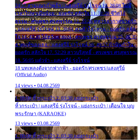
24:27 สามเณรกำพร้า - แสงสุรีย์ รุ่งโรจน์ 10. 28:08 ไม่มี
เวลาไปหาเมียน้อย - ยอดรัก สลักใจ 11. 31:29 ชีวิตไอ้
ธรรม - ศรเพชร ศรสุพรรณ 12. 35:26 ทหารอากาศขาดรัก
- แสงสุรีย์ รุ่งโรจน์ 13. 39:01 คนหัวใจโทรม - ยอดรัก สลัก
ใจ 14. 42:49 ไอ้หวังตายแน่ - ศรเพชร ศรสุพรรณ 15. 46:35
ธาตุแท้ของเธอ - แสงสุรีย์ รุ่งโรจน์ 16. 49:57 กำนันกำใน -
ยอดรัก สลักใจ 17. 52:29 สาวบริสุทธิ์ - ศรเพชร ศรสุพรรณ
18. 56:05 แต๋วจ๋า - แสงสุรีย์ รุ่งโรจน์
18 บทเพลงดังจากฟากฟ้า - ยอดรัก/ศรเพชร/แสงสุรีย์
(Official Audio)
14 views • 04.08.2569
1. 00:00 หิ้วกระเป๋า 2. 03:30 แย่งกระเป๋า
หิ้วกระเป๋า | แสงสุรีย์ รุ่งโรจน์ - แย่งกระเป๋า | เตือนใจ บุญ
พระรักษา (KARAOKE)
13 views • 03.08.2569
1. 00:00 หิ้วกระเป๋า 2. 03:30 แย่งกระเป๋า