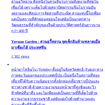
สวนอวี้หยวน คือหนึ่งในสวนจีนโบราณที่งดงามที่สุดใน
เซี่ยงไฮ้ เพราะเต็มไปด้วยสถาปัตยกรรมจีนโบราณอัน
งดงามและศิลปะการจัดสวนที่ประณีต สวนแห่งนี้ไม่เพียง
แต่เป็นสถานที่พักผ่อนหย่อนใจแต่ยังเป็นมรดกทาง
วัฒนธรรมที่สำคัญของจีนด้วยประวัติศาสตร์อันยาวนาน
กว่า 400 ปี
Yuyuan Garden : สวนอวี้หยวน จุดเช็กอินห้ามพลาดเมื่อ
มาเซี่ยงไฮ้ ประเทศจีน
1,302 views
หน้าผาโทจินโบ (Tojinbo) ตั้งอยู่ในจังหวัดฟุกุอิ (Fukui) ทาง
ภาคตะวันออกของประเทศญี่ปุ่น เป็นหนึ่งในสถานที่ท่อง
เที่ยวที่ได้รับความนิยมจากทั้งนักท่องเที่ยวชาวญี่ปุ่นและ
ชาวต่างชาติ ด้วยความงามของหน้าผาที่สูงชันและวิว
ทิวทัศน์ที่น่าทึ่ง และไม่เพียงแต่เป็นสถานที่ที่เต็มไปด้วย
ความงามจากธรรมชาติ แต่ยังแฝงไปด้วยตำนานและ
ความเชื่อที่ลึกซึ้งด้วย