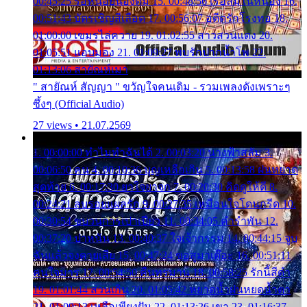
00:45:25 รอหน่อยน้องติ๋ม 15. 00:48:56 เรือล่มในหนอง 16.
00:51:43 บัตรเชิญสีเลือด 17. 00:56:07 อดีตรักโรงทอ 18.
01:00:00 เขมรไล่ควาย 19. 01:02:55 สาวสวนแตง 20.
01:05:51 แอบมอง 21. 01:09:27 พบรักปากน้ำโพ 22.
01:13:06 สายัณห์เมา
" สายัณห์ สัญญา " ขวัญใจคนเดิม - รวมเพลงดังเพราะๆ
ซึ้งๆ (Official Audio)
27 views • 21.07.2569
1. 00:00:00 ทำไมทำฉันได้ 2. 00:03:20 นางฟ้าสลัม 3.
00:06:50 คน 4. 00:10:36 บุญเหลือเกิน 5. 00:13:58 ฝนหยาด
สุดท้าย 6. 00:17:30 ยาใจยาจก 7. 00:20:30 คิดดูให้ดี 8.
00:24:21 ลบรอยแผลรัก 9. 00:27:35 เหมือนใจโดนกรีด 10.
00:30:54 ขบวนการเปาเปียว 11. 00:34:05 คำรำพัน 12.
00:37:20 ปาหนัน 13. 00:40:37 ใจเจ้ากรรม 14. 00:44:15 จูบ
ฉันแล้วจงตายเสีย 15. 00:47:24 ขอสูมาเต๊อะ 16. 00:51:11
คนใจมาร 17. 00:54:50 คืนทรมาน 18. 00:58:25 รักนี้สีดำ
19. 01:01:44 ส่วนเกิน 20. 01:05:42 หยาดน้ำฝนหยดน้ำตา
21. 01:09:13 เหลือเพียงฝัน 22. 01:13:26 เขา 23. 01:16:37