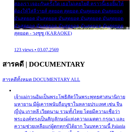
สองเรา เจอะกันครั้งใด เธอไม่เคยไยดี คราวนี้เธอยิ้มให้
ต้องให้ใส่ลีวายส์ สุดยอด สุดยอด มันสุดยอด มันสุดยอด
มันสุดยอด มันสุดยอด มันสุดยอด มันสุดยอด มันสุดยอด
มันสุดยอด มันสุดยอด มันสุดยอด มันสุดยอด มันสุดยอด
สุดยอด - วงซูซู (KARAOKE)
123 views • 03.07.2569
สารคดี
|
DOCUMENTARY
สารคดีทั้งหมด
DOCUMENTARY ALL
เจ้าแม่กวนอิมเป็นพระโพธิสัตว์ในพระพุทธศาสนานิกาย
มหายาน มีผู้เคารพนับถือบูชาในหลายประเทศ เช่น จีน
ญี่ปุ่น เกาหลี เวียดนาม รวมทั้งไทย โดยมีความเชื่อว่า
พระองค์ทรงเป็นสัญลักษณ์แห่งความเมตตา กรุณา และ
ความช่วยเหลือแก่ผู้ตกทุกข์ได้ยาก ในบทความนี้ Palanla