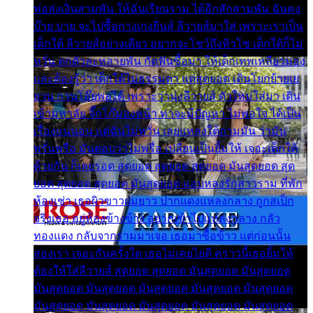
พ่อส่งเงินสามพัน ให้ฉันเรียนราม ได้อีกสักสามพัน ฉันคง
บ๊าย บาย จะไปซื้อกางเกงยีนส์ ลีวายส์มาใส่ เพราะเราเป็น
เด็กใต้ ลีวายส์อย่างเดียว อยากจะโชว์ถึงหิวโซ เด็กใต้ก็ไม่
หวั่น ตกตัวละหลายพัน กัดฟันซื้อมา ให้เด็กเทพเหลียวมอง
และต้องรู้ว่า เด็กใต้ไม่ธรรมดา แต่สุดยอด เดินโยกย้ายเย
ยวน กวนโอ๊ยพอได้ เพราะว่านุ่งลีวายส์ ตัวใหม่ใส่มา เดิน
เข้ามหาลัย จิ๊กโก๊มองหน้า ท่าจะมีปัญหา ไม่พอใจ ได้เป็น
เรื่องแน่นอน แต่ฉันไม่หวั่น เลยแหลงใต้ถามมัน ว่ามัน
พรั่นพรือ มันตอบว่าไม่พรื่อ เปลี่ยนเป็นยิ้มให้ เจอะเด็กใต้
ด้วยกัน ก็เลยรอด สุดยอด สุดยอด สุดยอด มันสุดยอด สุด
ยอด สุดยอด สุดยอด มันสุดยอด แอบหลงรักสาวราม ที่พัก
ห้องเช่า เธอผิวขาวผมยาว ปากแดงแหลงกลาง ถูกสเป็ก
จริงเธอ อยู่ห้องข้างข้าง อยากเข้าไปแหลงกลาง กลัว
ทองแดง กลับจากรามมาเจอ เธอมาซื้อข้าว แต่ก่อนนั้น
สองเรา เจอะกันครั้งใด เธอไม่เคยไยดี คราวนี้เธอยิ้มให้
ต้องให้ใส่ลีวายส์ สุดยอด สุดยอด มันสุดยอด มันสุดยอด
มันสุดยอด มันสุดยอด มันสุดยอด มันสุดยอด มันสุดยอด
มันสุดยอด มันสุดยอด มันสุดยอด มันสุดยอด มันสุดยอด