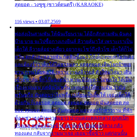
สุดยอด - วงซูซู (ซาวด์ดนตรี) (KARAOKE)
116 views • 03.07.2569
พ่อส่งเงินสามพัน ให้ฉันเรียนราม ได้อีกสักสามพัน ฉันคง
บ๊าย บาย จะไปซื้อกางเกงยีนส์ ลีวายส์มาใส่ เพราะเราเป็น
เด็กใต้ ลีวายส์อย่างเดียว อยากจะโชว์ถึงหิวโซ เด็กใต้ก็ไม่
หวั่น ตกตัวละหลายพัน กัดฟันซื้อมา ให้เด็กเทพเหลียวมอง
และต้องรู้ว่า เด็กใต้ไม่ธรรมดา แต่สุดยอด เดินโยกย้ายเย
ยวน กวนโอ๊ยพอได้ เพราะว่านุ่งลีวายส์ ตัวใหม่ใส่มา เดิน
เข้ามหาลัย จิ๊กโก๊มองหน้า ท่าจะมีปัญหา ไม่พอใจ ได้เป็น
เรื่องแน่นอน แต่ฉันไม่หวั่น เลยแหลงใต้ถามมัน ว่ามัน
พรั่นพรือ มันตอบว่าไม่พรื่อ เปลี่ยนเป็นยิ้มให้ เจอะเด็กใต้
ด้วยกัน ก็เลยรอด สุดยอด สุดยอด สุดยอด มันสุดยอด สุด
ยอด สุดยอด สุดยอด มันสุดยอด แอบหลงรักสาวราม ที่พัก
ห้องเช่า เธอผิวขาวผมยาว ปากแดงแหลงกลาง ถูกสเป็ก
จริงเธอ อยู่ห้องข้างข้าง อยากเข้าไปแหลงกลาง กลัว
ทองแดง กลับจากรามมาเจอ เธอมาซื้อข้าว แต่ก่อนนั้น