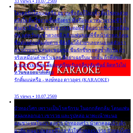
33 views • 10.07.2569
ไม่เคยรักใครแน่หรือ อยากเชื่อถือก็ไม่กล้า ติ๋มใช่คนสวย
ตรึงใจ ติ๋มใช่งามซึ้งตรึงตรา พี่หรือจะมาหมายร่วมชีวี ก็
คนเขาลืออื้อฉาว ว่าสาวๆรุมตอมพี่ ติ๋มอยากรับรักเหมือน
กัน แต่หวั่นจะช้ำดวงฤดี กลัวแฟนของพี่ชี้หน้าด่าทอ ก็คน
ชื่อต๋อยต้อยตุ้มตุ๋ยต่าย พี่ยังลืมได้ง่ายๆเลยหนอ แค่ตัวเรา
สาวบ้านนา แสนจะซอมซ่อ ขืนรักขืนรอคงช้ำสักวัน ถ้า
จริงเหมือนคำพร่ำเฉลย พี่อย่าเฉยรีบมาหมั้น ถ้าพี่สู่ขอ
ตามธรรมเนียม ติ๋มจะเตรียมรับเกลียวสัมพันธ์ ผิดหวังไม่
หวั่นขอยอมได้เคียง
รักติ๋มแน่หรือ - หงษ์ทอง ดาวอุดร (KARAOKE)
35 views • 10.07.2569
บัวทองโศก เพราะเป็นโรครักรุม ในอกกลัดกลุ้ม โดนแฟน
หนุ่มหลอกเอา เขารวย และรูปหล่อ มาพะเน้าพะนอ
ออเซาะจนใจเบา สงสาร บัวทองเศร้า น้ำตาคลอเบ้า เฝ้า
อาลัย หนุ่มรูปหล่อหนีไกล หัวใจบัวทองระรวย บัวทองโศก