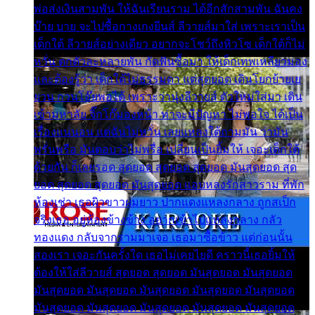
พ่อส่งเงินสามพัน ให้ฉันเรียนราม ได้อีกสักสามพัน ฉันคง
บ๊าย บาย จะไปซื้อกางเกงยีนส์ ลีวายส์มาใส่ เพราะเราเป็น
เด็กใต้ ลีวายส์อย่างเดียว อยากจะโชว์ถึงหิวโซ เด็กใต้ก็ไม่
หวั่น ตกตัวละหลายพัน กัดฟันซื้อมา ให้เด็กเทพเหลียวมอง
และต้องรู้ว่า เด็กใต้ไม่ธรรมดา แต่สุดยอด เดินโยกย้ายเย
ยวน กวนโอ๊ยพอได้ เพราะว่านุ่งลีวายส์ ตัวใหม่ใส่มา เดิน
เข้ามหาลัย จิ๊กโก๊มองหน้า ท่าจะมีปัญหา ไม่พอใจ ได้เป็น
เรื่องแน่นอน แต่ฉันไม่หวั่น เลยแหลงใต้ถามมัน ว่ามัน
พรั่นพรือ มันตอบว่าไม่พรื่อ เปลี่ยนเป็นยิ้มให้ เจอะเด็กใต้
ด้วยกัน ก็เลยรอด สุดยอด สุดยอด สุดยอด มันสุดยอด สุด
ยอด สุดยอด สุดยอด มันสุดยอด แอบหลงรักสาวราม ที่พัก
ห้องเช่า เธอผิวขาวผมยาว ปากแดงแหลงกลาง ถูกสเป็ก
จริงเธอ อยู่ห้องข้างข้าง อยากเข้าไปแหลงกลาง กลัว
ทองแดง กลับจากรามมาเจอ เธอมาซื้อข้าว แต่ก่อนนั้น
สองเรา เจอะกันครั้งใด เธอไม่เคยไยดี คราวนี้เธอยิ้มให้
ต้องให้ใส่ลีวายส์ สุดยอด สุดยอด มันสุดยอด มันสุดยอด
มันสุดยอด มันสุดยอด มันสุดยอด มันสุดยอด มันสุดยอด
มันสุดยอด มันสุดยอด มันสุดยอด มันสุดยอด มันสุดยอด