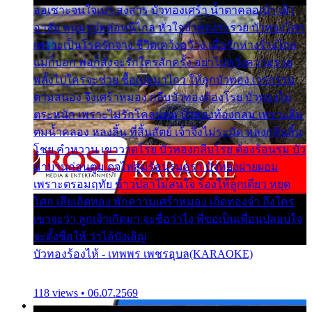
ออเซาะจนใจเบา สงสาร บัวทองเศร้า น้ำตาคลอเบ้า เฝ้า
อาลัย หนุ่มรูปหล่อหนีไกล หัวใจบัวทองระรวย บัวทองโศก
เพราะเป็นโรครักจาง ชีวิตเคว้งคว้าง เมื่อรักห่างร้างไกล
แม่ก็บอก พ่อก็สั่งจะรักใครสักครั้ง อย่าไปหวังความรวย
พลั้งไปใครจะช่วย ซื้อเปลมาไกว ให้ลูกบัวทอง เวรกรรม
ตามสนอง จึงเศร้าหมอง กลีบบัวทองต้องโรย บัวทองไม่
ตระหนัก เพราะไม่รักโคลนตม บัวทองท้องกลม เพราะลืม
ตมน้ำคลอง หลงลิ้น ที่สิ้นสัตย์ เจ้าจึงไม่ระมัด หลงกลิ่นลิ้น
โชย คำหวาน เขาวาดโรย บัวทองกลีบโรย ต้องร้อนรุม บัว
มาบานก่อนตูม ดุจไฟสุมร้อนรุมอุรา บัวทองผ่ายผอม
เพราะตรอมฤทัย ข้าวปลาไม่สนใจ ร้องไห้ลูกเดียว หยุด
โศก เสียเถิดทอง พักความเศร้าหมอง เถิดทองจ๋า ถึงใคร
เขาจะว่า ลูกเจ้าเกิดมา จะชื่อว่าไง พี่ขอเป็นเพื่อนปลอบใจ
จะตั้งชื่อให้ ว่าไอ้บังเอิญ
บัวทองร้องไห้ - เทพพร เพชรอุบล(KARAOKE)
118 views • 06.07.2569