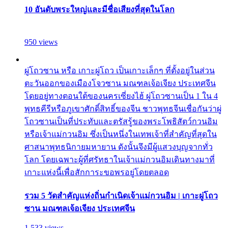
10 อันดับพระใหญ่และมีชื่อเสียงที่สุดในโลก
950 views
ผู่โถวซาน หรือ เกาะผู่โถว เป็นเกาะเล็กๆ ที่ตั้งอยู่ในส่วน
ตะวันออกของเมืองโจวซาน มณฑลเจ้อเจียง ประเทศจีน
โดยอยู่ทางตอนใต้ของนครเซี่ยงไฮ้ ผู่โถวซานเป็น 1 ใน 4
พุทธคีรีหรือภูเขาศักดิ์สิทธิ์ของจีน ชาวพุทธจีนเชื่อกันว่าผู่
โถวซานเป็นที่ประทับและตรัสรู้ของพระโพธิสัตว์กวนอิม
หรือเจ้าแม่กวนอิม ซึ่งเป็นหนึ่งในเทพเจ้าที่สำคัญที่สุดใน
ศาสนาพุทธนิกายมหายาน ดังนั้นจึงมีผู้แสวงบุญจากทั่ว
โลก โดยเฉพาะผู้ที่ศรัทธาในเจ้าแม่กวนอิมเดินทางมาที่
เกาะแห่งนี้เพื่อสักการะขอพรอยู่โดยตลอด
รวม 5 วัดสำคัญแห่งถิ่นกำเนิดเจ้าแม่กวนอิม | เกาะผู่โถว
ซาน มณฑลเจ้อเจียง ประเทศจีน
1,533 views