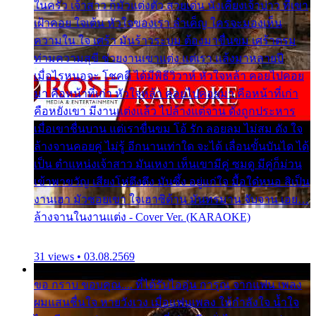
ในครัว เจ้าสาว ก็มัวแต่งตัว สวยเด่น นั่งเคียงเจ้าบ่าว ที่เขา
เฝ้าคอย ใจเต้น หัวใจของเรา ลำเค็ญ ใครจะมองเห็น
ความใน ใจ เศร้า มันร้าวระบม ต้องมาขื่นขม เศร้าตรม
ท่ามความสุขี ช่วยงานเขาแต่ง แต่เรา แล้งมาหลายปี
เมื่อไรหนอจะ โชคดี ได้มีพิธีวิวาห์ หัวใจหล้า คอยไปคอย
มา คือหน้าที่เก่า หัวใจหล้า คอยไปคอยมา คือหน้าที่เก่า
คือหยังเขา มีงานแต่งแล้ว ไปล้างแต่จาน ดั่งถูกประหาร
เมื่อเขาชื่นบาน แต่เราขื่นขม โอ้ รัก ลอยลม ไม่สม ดัง ใจ
ล้างจานคอยคู่ ไม่รู้ อีกนานเท่าใด จะได้ เลื่อนขั้นบันได ได้
เป็น ตำแหน่งเจ้าสาว มันเหงา เห็นเขามีคู่ ซมดู มีคู่ก็ม่วน
เข้าพาขวัญ เสียงโห่ตึงตึง มันซึ้ง อยู่แก่ใจ มื้อใด๋หนอ สิเป็น
งานเฮา มัวซอยเขา ใจเฮาซิด้าน มันทรมาน จับจาน เอย…
ล้างจานในงานแต่ง - Cover Ver. (KARAOKE)
31 views • 03.08.2569
ขอ กราบ ขอบคุณ.... ที่ได้รับไออุ่น การุณ จากแฟน เพลง
ผมแสนชื่นใจ หายวังเวง เมื่อแฟนเพลง ให้กำลังใจ น้ำใจ