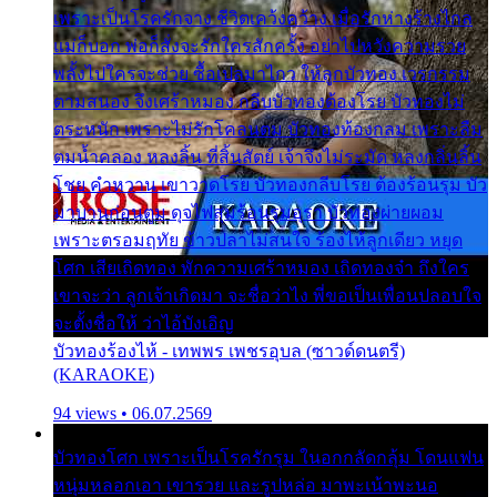
เพราะเป็นโรครักจาง ชีวิตเคว้งคว้าง เมื่อรักห่างร้างไกล
แม่ก็บอก พ่อก็สั่งจะรักใครสักครั้ง อย่าไปหวังความรวย
พลั้งไปใครจะช่วย ซื้อเปลมาไกว ให้ลูกบัวทอง เวรกรรม
ตามสนอง จึงเศร้าหมอง กลีบบัวทองต้องโรย บัวทองไม่
ตระหนัก เพราะไม่รักโคลนตม บัวทองท้องกลม เพราะลืม
ตมน้ำคลอง หลงลิ้น ที่สิ้นสัตย์ เจ้าจึงไม่ระมัด หลงกลิ่นลิ้น
โชย คำหวาน เขาวาดโรย บัวทองกลีบโรย ต้องร้อนรุม บัว
มาบานก่อนตูม ดุจไฟสุมร้อนรุมอุรา บัวทองผ่ายผอม
เพราะตรอมฤทัย ข้าวปลาไม่สนใจ ร้องไห้ลูกเดียว หยุด
โศก เสียเถิดทอง พักความเศร้าหมอง เถิดทองจ๋า ถึงใคร
เขาจะว่า ลูกเจ้าเกิดมา จะชื่อว่าไง พี่ขอเป็นเพื่อนปลอบใจ
จะตั้งชื่อให้ ว่าไอ้บังเอิญ
บัวทองร้องไห้ - เทพพร เพชรอุบล (ซาวด์ดนตรี)
(KARAOKE)
94 views • 06.07.2569
บัวทองโศก เพราะเป็นโรครักรุม ในอกกลัดกลุ้ม โดนแฟน
หนุ่มหลอกเอา เขารวย และรูปหล่อ มาพะเน้าพะนอ