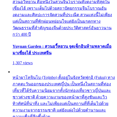
สวนอวี้หยวน คือหนึ่งในสวนจีนโบราณที่งดงามที่สุดใน
เซี่ยงไฮ้ เพราะเต็มไปด้วยสถาปัตยกรรมจีนโบราณอัน
งดงามและศิลปะการจัดสวนที่ประณีต สวนแห่งนี้ไม่เพียง
แต่เป็นสถานที่พักผ่อนหย่อนใจแต่ยังเป็นมรดกทาง
วัฒนธรรมที่สำคัญของจีนด้วยประวัติศาสตร์อันยาวนาน
กว่า 400 ปี
Yuyuan Garden : สวนอวี้หยวน จุดเช็กอินห้ามพลาดเมื่อ
มาเซี่ยงไฮ้ ประเทศจีน
1,307 views
หน้าผาโทจินโบ (Tojinbo) ตั้งอยู่ในจังหวัดฟุกุอิ (Fukui) ทาง
ภาคตะวันออกของประเทศญี่ปุ่น เป็นหนึ่งในสถานที่ท่อง
เที่ยวที่ได้รับความนิยมจากทั้งนักท่องเที่ยวชาวญี่ปุ่นและ
ชาวต่างชาติ ด้วยความงามของหน้าผาที่สูงชันและวิว
ทิวทัศน์ที่น่าทึ่ง และไม่เพียงแต่เป็นสถานที่ที่เต็มไปด้วย
ความงามจากธรรมชาติ แต่ยังแฝงไปด้วยตำนานและ
ความเชื่อที่ลึกซึ้งด้วย