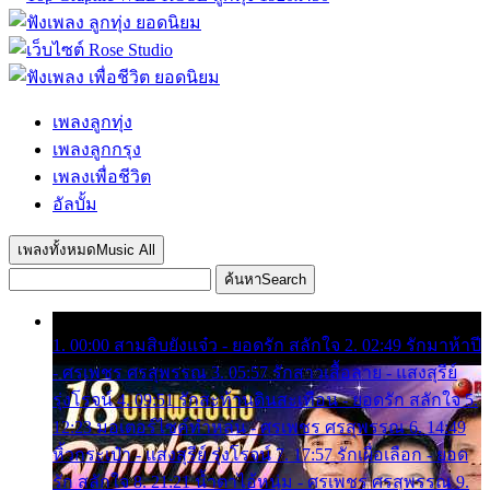
เพลงลูกทุ่ง
เพลงลูกกรุง
เพลงเพื่อชีวิต
อัลบั้ม
เพลงทั้งหมด
Music All
ค้นหา
Search
1. 00:00 สามสิบยังแจ๋ว - ยอดรัก สลักใจ 2. 02:49 รักมาห้าปี
- ศรเพชร ศรสุพรรณ 3. 05:57 รักสาวเสื้อลาย - แสงสุรีย์
รุ่งโรจน์ 4. 09:51 รักสะท้านดินสะเทือน - ยอดรัก สลักใจ 5.
12:23 มอเตอร์ไซค์ทำหล่น - ศรเพชร ศรสุพรรณ 6. 14:49
หิ้วกระเป๋า - แสงสุรีย์ รุ่งโรจน์ 7. 17:57 รักเผื่อเลือก - ยอด
รัก สลักใจ 8. 21:21 น้ำตาไอ้หนุ่ม - ศรเพชร ศรสุพรรณ 9.