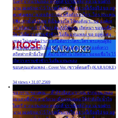
ไมตรี จากแฟนเพลง ทุกทุกที่ ปราณีหลั่งไหล ผมขอฝาก
นาม ยอดรักเอาไว้ โปรดเป็นแรงใจ อย่างนี้เรื่อยไป ขอ อยู่
คู่แฟนเพลง ไม่เคยคิดว่าเก่ง หรือดังกว่าใคร..ใคร พระคุณ
ผู้ฟัง เท่านั้นยิ่งใหญ่ ที่เป็นแรงใจ ให้ผมดังมา.. ขอ องค์เท
วา สถิตฟากฟ้ายิ่งใหญ่ คุ้มภัยให้ท่าน เถิดหนา ขอจงเชื่อ
ใจ ไว้เถิดว่า ตราบชั่วชีวา ไม่ลืมแฟนเพลง ขอ อยู่คู่แฟน
เพลง ไม่เคยคิดว่าเก่ง หรือดังกว่าใคร..ใคร พระคุณผู้ฟัง
เท่านั้นยิ่งใหญ่ ที่เป็นแรงใจ ให้ผมดังมา.. ขอ องค์เทวา
สถิตฟากฟ้ายิ่งใหญ่ คุ้มภัยให้ท่าน เถิดหนา ขอจงเชื่อใจ ไว้
เถิดว่า ตราบชั่วชีวา ไม่ลืมแฟนเพลง
ขอบคุณแฟนเพลง - Cover Ver. (ซาวด์ดนตรี) (KARAOKE)
34 views • 31.07.2569
ขอ กราบ ขอบคุณ.... ที่ได้รับไออุ่น การุณ จากแฟน เพลง
ผมแสนชื่นใจ หายวังเวง เมื่อแฟนเพลง ให้กำลังใจ น้ำใจ
ไมตรี จากแฟนเพลง ทุกทุกที่ ปราณีหลั่งไหล ผมขอฝาก
นาม ยอดรักเอาไว้ โปรดเป็นแรงใจ อย่างนี้เรื่อยไป ขอ อยู่