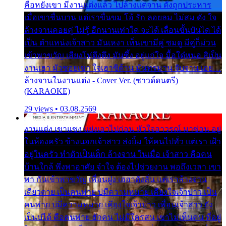
คือหยังเขา มีงานแต่งแล้ว ไปล้างแต่จาน ดั่งถูกประหาร
เมื่อเขาชื่นบาน แต่เราขื่นขม โอ้ รัก ลอยลม ไม่สม ดัง ใจ
ล้างจานคอยคู่ ไม่รู้ อีกนานเท่าใด จะได้ เลื่อนขั้นบันได ได้
เป็น ตำแหน่งเจ้าสาว มันเหงา เห็นเขามีคู่ ซมดู มีคู่ก็ม่วน
เข้าพาขวัญ เสียงโห่ตึงตึง มันซึ้ง อยู่แก่ใจ มื้อใด๋หนอ สิเป็น
งานเฮา มัวซอยเขา ใจเฮาซิด้าน มันทรมาน จับจาน เอย…
ล้างจานในงานแต่ง - Cover Ver. (ซาวด์ดนตรี)
(KARAOKE)
29 views • 03.08.2569
งานแต่ง เขาแซง แย่งเอาไปก่อน หัวใจอาวรณ์ มาซ่อน อยู่
ในห้องครัว ข้างนอกเจ้าสาว ส่งยิ้ม ให้คนไปทั่ว แต่เรา เฝ้า
อยู่ในครัว ทำตัวเป็นเด็ก ล้างจาน ในเมื่อ เจ้าสาว คือคน
บ้านใกล้ พึ่งพาอาศัย จำใจ ต้องไปช่วยงาน พอถึงเวลา เขา
พา กันเข้าพาขวัญ เพื่อนฝูง เฮฮาดังลั่น แต่เราล้างจาน
เดียวดาย เป็นคนพ่าย บ่มีความหมาย เคียงใจเจ้าบ่าว เป็น
คนพ่าย บ่มีความหมาย เคียงใจเจ้าบ่าว เพื่อนเจ้าสาว ยัง
เป็นบ่ได้ คือคนพ่าย ฮักคน ไม่มีใครสน เขาไม่เห็นคน ที่อยู่