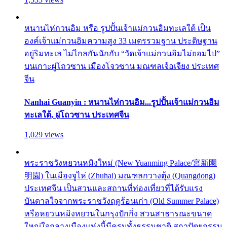
หนานไห่กวนอิม หรือ รูปปั้นเจ้าแม่กวนอิมทะเลใต้ เป็น
องค์เจ้าแม่กวนอิมความสูง 33 เมตรรวมฐาน ประดิษฐาน
อยู่ริมทะเล ไม่ไกลกันนักกับ “วัดเจ้าแม่กวนอิมไม่ยอมไป”
บนเกาะผู่โถวซาน เมืองโจวซาน มณฑลเจ้อเจียง ประเทศ
จีน
Nanhai Guanyin : หนานไห่กวนอิม...รูปปั้นเจ้าแม่กวนอิม
ทะเลใต้, ผู่โถวซาน ประเทศจีน
1,029 views
พระราชวังหยวนหมิงใหม่ (New Yuanming Palace/宮新園
明園) ในเมืองจูไห่ (Zhuhai) มณฑลกวางตุ้ง (Quangdong)
ประเทศจีน เป็นสวนและสถานที่ท่องเที่ยวที่ได้รับแรง
บันดาลใจจากพระราชวังฤดูร้อนเก่า (Old Summer Palace)
หรือหยวนหมิงหยวนในกรุงปักกิ่ง สวนสาธารณะขนาด
ใหญ่ใจกลางเมืองแห่งนี้มีครบทั้งธรรมชาติ สถาปัตยกรรม