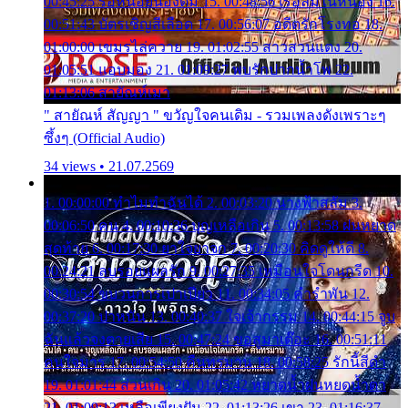
00:45:25 รอหน่อยน้องติ๋ม 15. 00:48:56 เรือล่มในหนอง 16.
00:51:43 บัตรเชิญสีเลือด 17. 00:56:07 อดีตรักโรงทอ 18.
01:00:00 เขมรไล่ควาย 19. 01:02:55 สาวสวนแตง 20.
01:05:51 แอบมอง 21. 01:09:27 พบรักปากน้ำโพ 22.
01:13:06 สายัณห์เมา
" สายัณห์ สัญญา " ขวัญใจคนเดิม - รวมเพลงดังเพราะๆ
ซึ้งๆ (Official Audio)
34 views • 21.07.2569
1. 00:00:00 ทำไมทำฉันได้ 2. 00:03:20 นางฟ้าสลัม 3.
00:06:50 คน 4. 00:10:36 บุญเหลือเกิน 5. 00:13:58 ฝนหยาด
สุดท้าย 6. 00:17:30 ยาใจยาจก 7. 00:20:30 คิดดูให้ดี 8.
00:24:21 ลบรอยแผลรัก 9. 00:27:35 เหมือนใจโดนกรีด 10.
00:30:54 ขบวนการเปาเปียว 11. 00:34:05 คำรำพัน 12.
00:37:20 ปาหนัน 13. 00:40:37 ใจเจ้ากรรม 14. 00:44:15 จูบ
ฉันแล้วจงตายเสีย 15. 00:47:24 ขอสูมาเต๊อะ 16. 00:51:11
คนใจมาร 17. 00:54:50 คืนทรมาน 18. 00:58:25 รักนี้สีดำ
19. 01:01:44 ส่วนเกิน 20. 01:05:42 หยาดน้ำฝนหยดน้ำตา
21. 01:09:13 เหลือเพียงฝัน 22. 01:13:26 เขา 23. 01:16:37