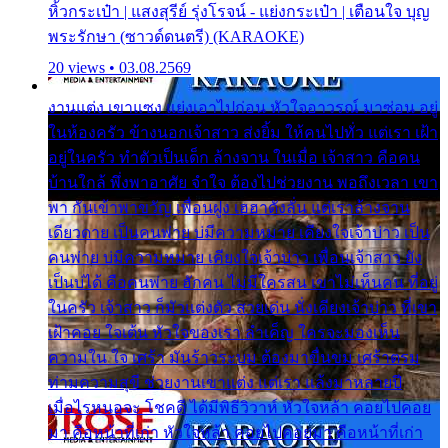
หิ้วกระเป๋า | แสงสุรีย์ รุ่งโรจน์ - แย่งกระเป๋า | เตือนใจ บุญ
พระรักษา (ซาวด์ดนตรี) (KARAOKE)
20 views • 03.08.2569
งานแต่ง เขาแซง แย่งเอาไปก่อน หัวใจอาวรณ์ มาซ่อน อยู่
ในห้องครัว ข้างนอกเจ้าสาว ส่งยิ้ม ให้คนไปทั่ว แต่เรา เฝ้า
อยู่ในครัว ทำตัวเป็นเด็ก ล้างจาน ในเมื่อ เจ้าสาว คือคน
บ้านใกล้ พึ่งพาอาศัย จำใจ ต้องไปช่วยงาน พอถึงเวลา เขา
พา กันเข้าพาขวัญ เพื่อนฝูง เฮฮาดังลั่น แต่เราล้างจาน
เดียวดาย เป็นคนพ่าย บ่มีความหมาย เคียงใจเจ้าบ่าว เป็น
คนพ่าย บ่มีความหมาย เคียงใจเจ้าบ่าว เพื่อนเจ้าสาว ยัง
เป็นบ่ได้ คือคนพ่าย ฮักคน ไม่มีใครสน เขาไม่เห็นคน ที่อยู่
ในครัว เจ้าสาว ก็มัวแต่งตัว สวยเด่น นั่งเคียงเจ้าบ่าว ที่เขา
เฝ้าคอย ใจเต้น หัวใจของเรา ลำเค็ญ ใครจะมองเห็น
ความใน ใจ เศร้า มันร้าวระบม ต้องมาขื่นขม เศร้าตรม
ท่ามความสุขี ช่วยงานเขาแต่ง แต่เรา แล้งมาหลายปี
เมื่อไรหนอจะ โชคดี ได้มีพิธีวิวาห์ หัวใจหล้า คอยไปคอย
มา คือหน้าที่เก่า หัวใจหล้า คอยไปคอยมา คือหน้าที่เก่า