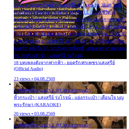
24:27 สามเณรกำพร้า - แสงสุรีย์ รุ่งโรจน์ 10. 28:08 ไม่มี
เวลาไปหาเมียน้อย - ยอดรัก สลักใจ 11. 31:29 ชีวิตไอ้
ธรรม - ศรเพชร ศรสุพรรณ 12. 35:26 ทหารอากาศขาดรัก
- แสงสุรีย์ รุ่งโรจน์ 13. 39:01 คนหัวใจโทรม - ยอดรัก สลัก
ใจ 14. 42:49 ไอ้หวังตายแน่ - ศรเพชร ศรสุพรรณ 15. 46:35
ธาตุแท้ของเธอ - แสงสุรีย์ รุ่งโรจน์ 16. 49:57 กำนันกำใน -
ยอดรัก สลักใจ 17. 52:29 สาวบริสุทธิ์ - ศรเพชร ศรสุพรรณ
18. 56:05 แต๋วจ๋า - แสงสุรีย์ รุ่งโรจน์
18 บทเพลงดังจากฟากฟ้า - ยอดรัก/ศรเพชร/แสงสุรีย์
(Official Audio)
23 views • 04.08.2569
1. 00:00 หิ้วกระเป๋า 2. 03:30 แย่งกระเป๋า
หิ้วกระเป๋า | แสงสุรีย์ รุ่งโรจน์ - แย่งกระเป๋า | เตือนใจ บุญ
พระรักษา (KARAOKE)
20 views • 03.08.2569
1. 00:00 หิ้วกระเป๋า 2. 03:30 แย่งกระเป๋า