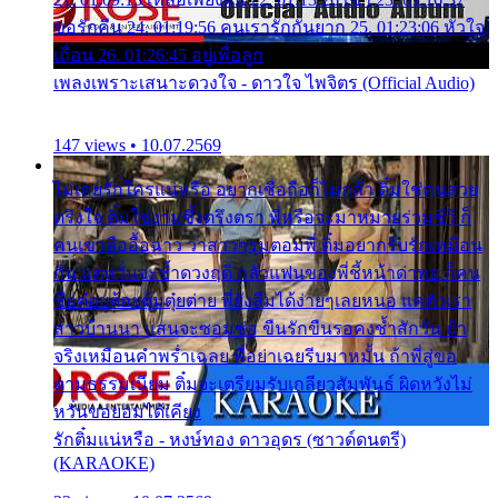
ขอรักคืน 24. 01:19:56 คนเรารักกันยาก 25. 01:23:06 หัวใจ
เถื่อน 26. 01:26:45 อยู่เพื่อลูก
เพลงเพราะเสนาะดวงใจ - ดาวใจ ไพจิตร (Official Audio)
147 views • 10.07.2569
ไม่เคยรักใครแน่หรือ อยากเชื่อถือก็ไม่กล้า ติ๋มใช่คนสวย
ตรึงใจ ติ๋มใช่งามซึ้งตรึงตรา พี่หรือจะมาหมายร่วมชีวี ก็
คนเขาลืออื้อฉาว ว่าสาวๆรุมตอมพี่ ติ๋มอยากรับรักเหมือน
กัน แต่หวั่นจะช้ำดวงฤดี กลัวแฟนของพี่ชี้หน้าด่าทอ ก็คน
ชื่อต๋อยต้อยตุ้มตุ๋ยต่าย พี่ยังลืมได้ง่ายๆเลยหนอ แค่ตัวเรา
สาวบ้านนา แสนจะซอมซ่อ ขืนรักขืนรอคงช้ำสักวัน ถ้า
จริงเหมือนคำพร่ำเฉลย พี่อย่าเฉยรีบมาหมั้น ถ้าพี่สู่ขอ
ตามธรรมเนียม ติ๋มจะเตรียมรับเกลียวสัมพันธ์ ผิดหวังไม่
หวั่นขอยอมได้เคียง
รักติ๋มแน่หรือ - หงษ์ทอง ดาวอุดร (ซาวด์ดนตรี)
(KARAOKE)