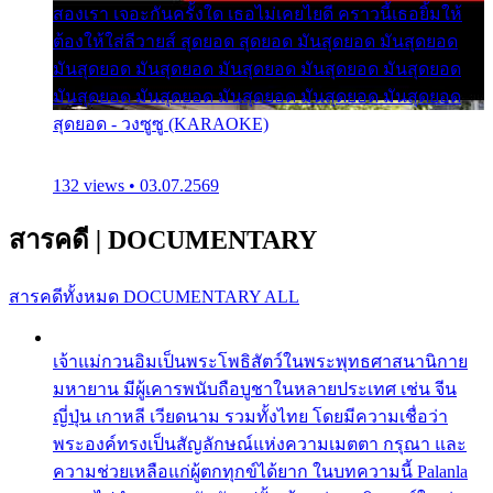
สองเรา เจอะกันครั้งใด เธอไม่เคยไยดี คราวนี้เธอยิ้มให้
ต้องให้ใส่ลีวายส์ สุดยอด สุดยอด มันสุดยอด มันสุดยอด
มันสุดยอด มันสุดยอด มันสุดยอด มันสุดยอด มันสุดยอด
มันสุดยอด มันสุดยอด มันสุดยอด มันสุดยอด มันสุดยอด
สุดยอด - วงซูซู (KARAOKE)
132 views • 03.07.2569
สารคดี
|
DOCUMENTARY
สารคดีทั้งหมด
DOCUMENTARY ALL
เจ้าแม่กวนอิมเป็นพระโพธิสัตว์ในพระพุทธศาสนานิกาย
มหายาน มีผู้เคารพนับถือบูชาในหลายประเทศ เช่น จีน
ญี่ปุ่น เกาหลี เวียดนาม รวมทั้งไทย โดยมีความเชื่อว่า
พระองค์ทรงเป็นสัญลักษณ์แห่งความเมตตา กรุณา และ
ความช่วยเหลือแก่ผู้ตกทุกข์ได้ยาก ในบทความนี้ Palanla