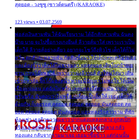
สุดยอด - วงซูซู (ซาวด์ดนตรี) (KARAOKE)
123 views • 03.07.2569
พ่อส่งเงินสามพัน ให้ฉันเรียนราม ได้อีกสักสามพัน ฉันคง
บ๊าย บาย จะไปซื้อกางเกงยีนส์ ลีวายส์มาใส่ เพราะเราเป็น
เด็กใต้ ลีวายส์อย่างเดียว อยากจะโชว์ถึงหิวโซ เด็กใต้ก็ไม่
หวั่น ตกตัวละหลายพัน กัดฟันซื้อมา ให้เด็กเทพเหลียวมอง
และต้องรู้ว่า เด็กใต้ไม่ธรรมดา แต่สุดยอด เดินโยกย้ายเย
ยวน กวนโอ๊ยพอได้ เพราะว่านุ่งลีวายส์ ตัวใหม่ใส่มา เดิน
เข้ามหาลัย จิ๊กโก๊มองหน้า ท่าจะมีปัญหา ไม่พอใจ ได้เป็น
เรื่องแน่นอน แต่ฉันไม่หวั่น เลยแหลงใต้ถามมัน ว่ามัน
พรั่นพรือ มันตอบว่าไม่พรื่อ เปลี่ยนเป็นยิ้มให้ เจอะเด็กใต้
ด้วยกัน ก็เลยรอด สุดยอด สุดยอด สุดยอด มันสุดยอด สุด
ยอด สุดยอด สุดยอด มันสุดยอด แอบหลงรักสาวราม ที่พัก
ห้องเช่า เธอผิวขาวผมยาว ปากแดงแหลงกลาง ถูกสเป็ก
จริงเธอ อยู่ห้องข้างข้าง อยากเข้าไปแหลงกลาง กลัว
ทองแดง กลับจากรามมาเจอ เธอมาซื้อข้าว แต่ก่อนนั้น