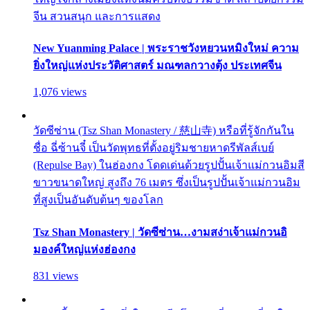
จีน สวนสนุก และการแสดง
New Yuanming Palace | พระราชวังหยวนหมิงใหม่ ความ
ยิ่งใหญ่แห่งประวัติศาสตร์ มณฑลกวางตุ้ง ประเทศจีน
1,076 views
วัดซีซ่าน (Tsz Shan Monastery / 慈山寺) หรือที่รู้จักกันใน
ชื่อ ฉี่ซ้านจี๋ เป็นวัดพุทธที่ตั้งอยู่ริมชายหาดรีพัลส์เบย์
(Repulse Bay) ในฮ่องกง โดดเด่นด้วยรูปปั้นเจ้าแม่กวนอิมสี
ขาวขนาดใหญ่ สูงถึง 76 เมตร ซึ่งเป็นรูปปั้นเจ้าแม่กวนอิม
ที่สูงเป็นอันดับต้นๆ ของโลก
Tsz Shan Monastery | วัดซีซ่าน…งามสง่าเจ้าแม่กวนอิ
มองค์ใหญ่แห่งฮ่องกง
831 views