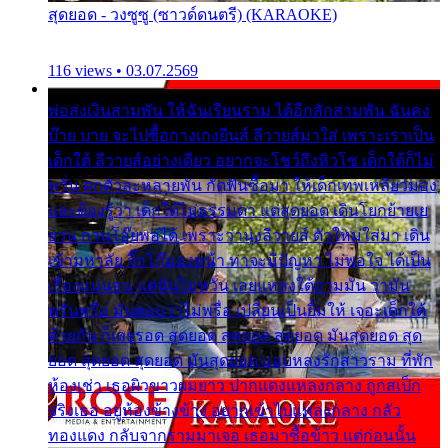
สุดยอด - วงซูซู (ซาวด์ดนตรี) (KARAOKE)
116 views • 03.07.2569
พ่อส่งเงินสามพัน ให้ฉันเรียนราม ได้อีกสักสามพัน ฉันคง
บ๊าย บาย จะไปซื้อกางเกงยีนส์ ลีวายส์มาใส่ เพราะเราเป็น
เด็กใต้ ลีวายส์อย่างเดียว อยากจะโชว์ถึงหิวโซ เด็กใต้ก็ไม่
หวั่น ตกตัวละหลายพัน กัดฟันซื้อมา ให้เด็กเทพเหลียวมอง
และต้องรู้ว่า เด็กใต้ไม่ธรรมดา แต่สุดยอด เดินโยกย้ายเย
ยวน กวนโอ๊ยพอได้ เพราะว่านุ่งลีวายส์ ตัวใหม่ใส่มา เดิน
เข้ามหาลัย จิ๊กโก๊มองหน้า ท่าจะมีปัญหา ไม่พอใจ ได้เป็น
เรื่องแน่นอน แต่ฉันไม่หวั่น เลยแหลงใต้ถามมัน ว่ามัน
พรั่นพรือ มันตอบว่าไม่พรื่อ เปลี่ยนเป็นยิ้มให้ เจอะเด็กใต้
ด้วยกัน ก็เลยรอด สุดยอด สุดยอด สุดยอด มันสุดยอด สุด
ยอด สุดยอด สุดยอด มันสุดยอด แอบหลงรักสาวราม ที่พัก
ห้องเช่า เธอผิวขาวผมยาว ปากแดงแหลงกลาง ถูกสเป็ก
จริงเธอ อยู่ห้องข้างข้าง อยากเข้าไปแหลงกลาง กลัว
ทองแดง กลับจากรามมาเจอ เธอมาซื้อข้าว แต่ก่อนนั้น