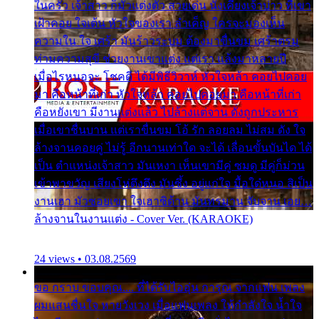
ในครัว เจ้าสาว ก็มัวแต่งตัว สวยเด่น นั่งเคียงเจ้าบ่าว ที่เขา
เฝ้าคอย ใจเต้น หัวใจของเรา ลำเค็ญ ใครจะมองเห็น
ความใน ใจ เศร้า มันร้าวระบม ต้องมาขื่นขม เศร้าตรม
ท่ามความสุขี ช่วยงานเขาแต่ง แต่เรา แล้งมาหลายปี
เมื่อไรหนอจะ โชคดี ได้มีพิธีวิวาห์ หัวใจหล้า คอยไปคอย
มา คือหน้าที่เก่า หัวใจหล้า คอยไปคอยมา คือหน้าที่เก่า
คือหยังเขา มีงานแต่งแล้ว ไปล้างแต่จาน ดั่งถูกประหาร
เมื่อเขาชื่นบาน แต่เราขื่นขม โอ้ รัก ลอยลม ไม่สม ดัง ใจ
ล้างจานคอยคู่ ไม่รู้ อีกนานเท่าใด จะได้ เลื่อนขั้นบันได ได้
เป็น ตำแหน่งเจ้าสาว มันเหงา เห็นเขามีคู่ ซมดู มีคู่ก็ม่วน
เข้าพาขวัญ เสียงโห่ตึงตึง มันซึ้ง อยู่แก่ใจ มื้อใด๋หนอ สิเป็น
งานเฮา มัวซอยเขา ใจเฮาซิด้าน มันทรมาน จับจาน เอย…
ล้างจานในงานแต่ง - Cover Ver. (KARAOKE)
24 views • 03.08.2569
ขอ กราบ ขอบคุณ.... ที่ได้รับไออุ่น การุณ จากแฟน เพลง
ผมแสนชื่นใจ หายวังเวง เมื่อแฟนเพลง ให้กำลังใจ น้ำใจ