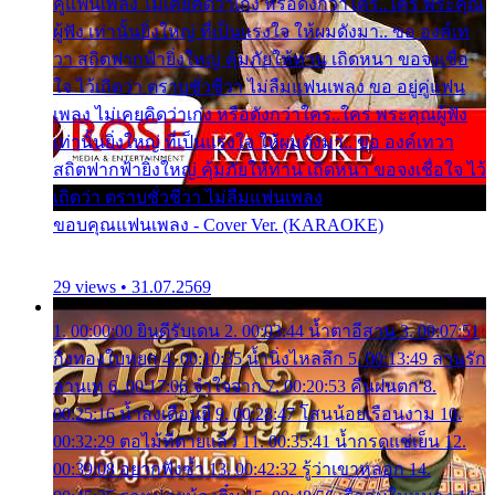
คู่แฟนเพลง ไม่เคยคิดว่าเก่ง หรือดังกว่าใคร..ใคร พระคุณ
ผู้ฟัง เท่านั้นยิ่งใหญ่ ที่เป็นแรงใจ ให้ผมดังมา.. ขอ องค์เท
วา สถิตฟากฟ้ายิ่งใหญ่ คุ้มภัยให้ท่าน เถิดหนา ขอจงเชื่อ
ใจ ไว้เถิดว่า ตราบชั่วชีวา ไม่ลืมแฟนเพลง ขอ อยู่คู่แฟน
เพลง ไม่เคยคิดว่าเก่ง หรือดังกว่าใคร..ใคร พระคุณผู้ฟัง
เท่านั้นยิ่งใหญ่ ที่เป็นแรงใจ ให้ผมดังมา.. ขอ องค์เทวา
สถิตฟากฟ้ายิ่งใหญ่ คุ้มภัยให้ท่าน เถิดหนา ขอจงเชื่อใจ ไว้
เถิดว่า ตราบชั่วชีวา ไม่ลืมแฟนเพลง
ขอบคุณแฟนเพลง - Cover Ver. (KARAOKE)
29 views • 31.07.2569
1. 00:00:00 ยินดีรับเดน 2. 00:03:44 น้ำตาอีสาน 3. 00:07:51
กิ่งทองใบหยก 4. 00:10:35 น้ำนิ่งไหลลึก 5. 00:13:49 ลานรัก
ลานเท 6. 00:17:06 จำใจจาก 7. 00:20:53 คืนฝนตก 8.
00:25:16 น้ำลงเดือนยี่ 9. 00:28:47 โสนน้อยเรือนงาม 10.
00:32:29 ตอไม้ที่ตายแล้ว 11. 00:35:41 น้ำกรดแช่เย็น 12.
00:39:08 อยากฟังซ้ำ 13. 00:42:32 รู้ว่าเขาหลอก 14.