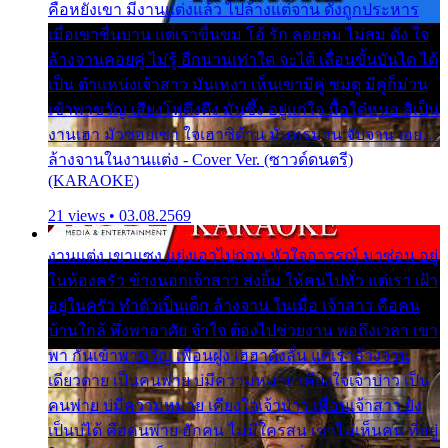
คือหยังเขา มีงานแต่งแล้ว ไปล้างแต่จาน ดั่งถูกประหาร
เมื่อเขาชื่นบาน แต่เราขื่นขม โอ้ รัก ลอยลม ไม่สม ดัง ใจ
ล้างจานคอยคู่ ไม่รู้ อีกนานเท่าใด จะได้ เลื่อนขั้นบันได ได้
เป็น ตำแหน่งเจ้าสาว มันเหงา เห็นเขามีคู่ ซมดู มีคู่ก็ม่วน
เข้าพาขวัญ เสียงโห่ตึงตึง มันซึ้ง อยู่แก่ใจ มื้อใด๋หนอ สิเป็น
งานเฮา มัวซอยเขา ใจเฮาซิด้าน มันทรมาน จับจาน เอย…
ล้างจานในงานแต่ง - Cover Ver. (ซาวด์ดนตรี)
(KARAOKE)
21 views • 03.08.2569
งานแต่ง เขาแซง แย่งเอาไปก่อน หัวใจอาวรณ์ มาซ่อน อยู่
ในห้องครัว ข้างนอกเจ้าสาว ส่งยิ้ม ให้คนไปทั่ว แต่เรา เฝ้า
อยู่ในครัว ทำตัวเป็นเด็ก ล้างจาน ในเมื่อ เจ้าสาว คือคน
บ้านใกล้ พึ่งพาอาศัย จำใจ ต้องไปช่วยงาน พอถึงเวลา เขา
พา กันเข้าพาขวัญ เพื่อนฝูง เฮฮาดังลั่น แต่เราล้างจาน
เดียวดาย เป็นคนพ่าย บ่มีความหมาย เคียงใจเจ้าบ่าว เป็น
คนพ่าย บ่มีความหมาย เคียงใจเจ้าบ่าว เพื่อนเจ้าสาว ยัง
เป็นบ่ได้ คือคนพ่าย ฮักคน ไม่มีใครสน เขาไม่เห็นคน ที่อยู่