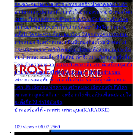
ออเซาะจนใจเบา สงสาร บัวทองเศร้า น้ำตาคลอเบ้า เฝ้า
อาลัย หนุ่มรูปหล่อหนีไกล หัวใจบัวทองระรวย บัวทองโศก
เพราะเป็นโรครักจาง ชีวิตเคว้งคว้าง เมื่อรักห่างร้างไกล
แม่ก็บอก พ่อก็สั่งจะรักใครสักครั้ง อย่าไปหวังความรวย
พลั้งไปใครจะช่วย ซื้อเปลมาไกว ให้ลูกบัวทอง เวรกรรม
ตามสนอง จึงเศร้าหมอง กลีบบัวทองต้องโรย บัวทองไม่
ตระหนัก เพราะไม่รักโคลนตม บัวทองท้องกลม เพราะลืม
ตมน้ำคลอง หลงลิ้น ที่สิ้นสัตย์ เจ้าจึงไม่ระมัด หลงกลิ่นลิ้น
โชย คำหวาน เขาวาดโรย บัวทองกลีบโรย ต้องร้อนรุม บัว
มาบานก่อนตูม ดุจไฟสุมร้อนรุมอุรา บัวทองผ่ายผอม
เพราะตรอมฤทัย ข้าวปลาไม่สนใจ ร้องไห้ลูกเดียว หยุด
โศก เสียเถิดทอง พักความเศร้าหมอง เถิดทองจ๋า ถึงใคร
เขาจะว่า ลูกเจ้าเกิดมา จะชื่อว่าไง พี่ขอเป็นเพื่อนปลอบใจ
จะตั้งชื่อให้ ว่าไอ้บังเอิญ
บัวทองร้องไห้ - เทพพร เพชรอุบล(KARAOKE)
109 views • 06.07.2569