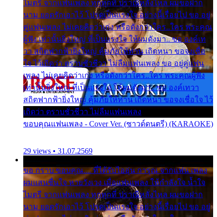
ไมตรี จากแฟนเพลง ทุกทุกที่ ปราณีหลั่งไหล ผมขอฝาก
นาม ยอดรักเอาไว้ โปรดเป็นแรงใจ อย่างนี้เรื่อยไป ขอ อยู่
คู่แฟนเพลง ไม่เคยคิดว่าเก่ง หรือดังกว่าใคร..ใคร พระคุณ
ผู้ฟัง เท่านั้นยิ่งใหญ่ ที่เป็นแรงใจ ให้ผมดังมา.. ขอ องค์เท
วา สถิตฟากฟ้ายิ่งใหญ่ คุ้มภัยให้ท่าน เถิดหนา ขอจงเชื่อ
ใจ ไว้เถิดว่า ตราบชั่วชีวา ไม่ลืมแฟนเพลง ขอ อยู่คู่แฟน
เพลง ไม่เคยคิดว่าเก่ง หรือดังกว่าใคร..ใคร พระคุณผู้ฟัง
เท่านั้นยิ่งใหญ่ ที่เป็นแรงใจ ให้ผมดังมา.. ขอ องค์เทวา
สถิตฟากฟ้ายิ่งใหญ่ คุ้มภัยให้ท่าน เถิดหนา ขอจงเชื่อใจ ไว้
เถิดว่า ตราบชั่วชีวา ไม่ลืมแฟนเพลง
ขอบคุณแฟนเพลง - Cover Ver. (ซาวด์ดนตรี) (KARAOKE)
29 views • 31.07.2569
ขอ กราบ ขอบคุณ.... ที่ได้รับไออุ่น การุณ จากแฟน เพลง
ผมแสนชื่นใจ หายวังเวง เมื่อแฟนเพลง ให้กำลังใจ น้ำใจ
ไมตรี จากแฟนเพลง ทุกทุกที่ ปราณีหลั่งไหล ผมขอฝาก
นาม ยอดรักเอาไว้ โปรดเป็นแรงใจ อย่างนี้เรื่อยไป ขอ อยู่