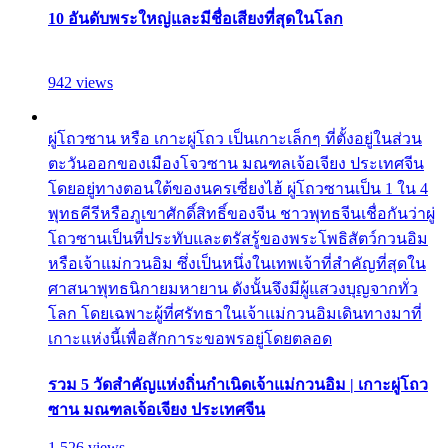
10 อันดับพระใหญ่และมีชื่อเสียงที่สุดในโลก
942 views
ผู่โถวซาน หรือ เกาะผู่โถว เป็นเกาะเล็กๆ ที่ตั้งอยู่ในส่วน
ตะวันออกของเมืองโจวซาน มณฑลเจ้อเจียง ประเทศจีน
โดยอยู่ทางตอนใต้ของนครเซี่ยงไฮ้ ผู่โถวซานเป็น 1 ใน 4
พุทธคีรีหรือภูเขาศักดิ์สิทธิ์ของจีน ชาวพุทธจีนเชื่อกันว่าผู่
โถวซานเป็นที่ประทับและตรัสรู้ของพระโพธิสัตว์กวนอิม
หรือเจ้าแม่กวนอิม ซึ่งเป็นหนึ่งในเทพเจ้าที่สำคัญที่สุดใน
ศาสนาพุทธนิกายมหายาน ดังนั้นจึงมีผู้แสวงบุญจากทั่ว
โลก โดยเฉพาะผู้ที่ศรัทธาในเจ้าแม่กวนอิมเดินทางมาที่
เกาะแห่งนี้เพื่อสักการะขอพรอยู่โดยตลอด
รวม 5 วัดสำคัญแห่งถิ่นกำเนิดเจ้าแม่กวนอิม | เกาะผู่โถว
ซาน มณฑลเจ้อเจียง ประเทศจีน
1,526 views