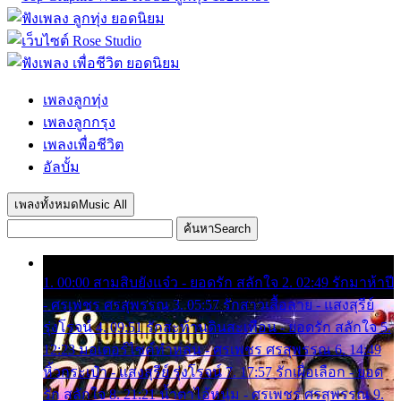
เพลงลูกทุ่ง
เพลงลูกกรุง
เพลงเพื่อชีวิต
อัลบั้ม
เพลงทั้งหมด
Music All
ค้นหา
Search
1. 00:00 สามสิบยังแจ๋ว - ยอดรัก สลักใจ 2. 02:49 รักมาห้าปี
- ศรเพชร ศรสุพรรณ 3. 05:57 รักสาวเสื้อลาย - แสงสุรีย์
รุ่งโรจน์ 4. 09:51 รักสะท้านดินสะเทือน - ยอดรัก สลักใจ 5.
12:23 มอเตอร์ไซค์ทำหล่น - ศรเพชร ศรสุพรรณ 6. 14:49
หิ้วกระเป๋า - แสงสุรีย์ รุ่งโรจน์ 7. 17:57 รักเผื่อเลือก - ยอด
รัก สลักใจ 8. 21:21 น้ำตาไอ้หนุ่ม - ศรเพชร ศรสุพรรณ 9.