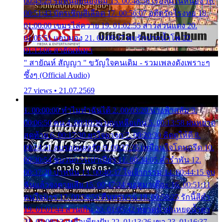
00:45:25 รอหน่อยน้องติ๋ม 15. 00:48:56 เรือล่มในหนอง 16.
00:51:43 บัตรเชิญสีเลือด 17. 00:56:07 อดีตรักโรงทอ 18.
01:00:00 เขมรไล่ควาย 19. 01:02:55 สาวสวนแตง 20.
01:05:51 แอบมอง 21. 01:09:27 พบรักปากน้ำโพ 22.
01:13:06 สายัณห์เมา
" สายัณห์ สัญญา " ขวัญใจคนเดิม - รวมเพลงดังเพราะๆ
ซึ้งๆ (Official Audio)
27 views • 21.07.2569
1. 00:00:00 ทำไมทำฉันได้ 2. 00:03:20 นางฟ้าสลัม 3.
00:06:50 คน 4. 00:10:36 บุญเหลือเกิน 5. 00:13:58 ฝนหยาด
สุดท้าย 6. 00:17:30 ยาใจยาจก 7. 00:20:30 คิดดูให้ดี 8.
00:24:21 ลบรอยแผลรัก 9. 00:27:35 เหมือนใจโดนกรีด 10.
00:30:54 ขบวนการเปาเปียว 11. 00:34:05 คำรำพัน 12.
00:37:20 ปาหนัน 13. 00:40:37 ใจเจ้ากรรม 14. 00:44:15 จูบ
ฉันแล้วจงตายเสีย 15. 00:47:24 ขอสูมาเต๊อะ 16. 00:51:11
คนใจมาร 17. 00:54:50 คืนทรมาน 18. 00:58:25 รักนี้สีดำ
19. 01:01:44 ส่วนเกิน 20. 01:05:42 หยาดน้ำฝนหยดน้ำตา
21. 01:09:13 เหลือเพียงฝัน 22. 01:13:26 เขา 23. 01:16:37