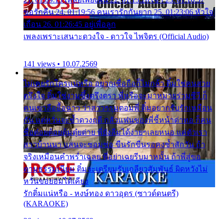
ขอรักคืน 24. 01:19:56 คนเรารักกันยาก 25. 01:23:06 หัวใจ
เถื่อน 26. 01:26:45 อยู่เพื่อลูก
เพลงเพราะเสนาะดวงใจ - ดาวใจ ไพจิตร (Official Audio)
141 views • 10.07.2569
ไม่เคยรักใครแน่หรือ อยากเชื่อถือก็ไม่กล้า ติ๋มใช่คนสวย
ตรึงใจ ติ๋มใช่งามซึ้งตรึงตรา พี่หรือจะมาหมายร่วมชีวี ก็
คนเขาลืออื้อฉาว ว่าสาวๆรุมตอมพี่ ติ๋มอยากรับรักเหมือน
กัน แต่หวั่นจะช้ำดวงฤดี กลัวแฟนของพี่ชี้หน้าด่าทอ ก็คน
ชื่อต๋อยต้อยตุ้มตุ๋ยต่าย พี่ยังลืมได้ง่ายๆเลยหนอ แค่ตัวเรา
สาวบ้านนา แสนจะซอมซ่อ ขืนรักขืนรอคงช้ำสักวัน ถ้า
จริงเหมือนคำพร่ำเฉลย พี่อย่าเฉยรีบมาหมั้น ถ้าพี่สู่ขอ
ตามธรรมเนียม ติ๋มจะเตรียมรับเกลียวสัมพันธ์ ผิดหวังไม่
หวั่นขอยอมได้เคียง
รักติ๋มแน่หรือ - หงษ์ทอง ดาวอุดร (ซาวด์ดนตรี)
(KARAOKE)