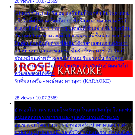
26 views • 10.07.2569
ไม่เคยรักใครแน่หรือ อยากเชื่อถือก็ไม่กล้า ติ๋มใช่คนสวย
ตรึงใจ ติ๋มใช่งามซึ้งตรึงตรา พี่หรือจะมาหมายร่วมชีวี ก็
คนเขาลืออื้อฉาว ว่าสาวๆรุมตอมพี่ ติ๋มอยากรับรักเหมือน
กัน แต่หวั่นจะช้ำดวงฤดี กลัวแฟนของพี่ชี้หน้าด่าทอ ก็คน
ชื่อต๋อยต้อยตุ้มตุ๋ยต่าย พี่ยังลืมได้ง่ายๆเลยหนอ แค่ตัวเรา
สาวบ้านนา แสนจะซอมซ่อ ขืนรักขืนรอคงช้ำสักวัน ถ้า
จริงเหมือนคำพร่ำเฉลย พี่อย่าเฉยรีบมาหมั้น ถ้าพี่สู่ขอ
ตามธรรมเนียม ติ๋มจะเตรียมรับเกลียวสัมพันธ์ ผิดหวังไม่
หวั่นขอยอมได้เคียง
รักติ๋มแน่หรือ - หงษ์ทอง ดาวอุดร (KARAOKE)
28 views • 10.07.2569
บัวทองโศก เพราะเป็นโรครักรุม ในอกกลัดกลุ้ม โดนแฟน
หนุ่มหลอกเอา เขารวย และรูปหล่อ มาพะเน้าพะนอ
ออเซาะจนใจเบา สงสาร บัวทองเศร้า น้ำตาคลอเบ้า เฝ้า
อาลัย หนุ่มรูปหล่อหนีไกล หัวใจบัวทองระรวย บัวทองโศก