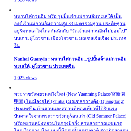
หนานไห่กวนอิม หรือ รูปปั้นเจ้าแม่กวนอิมทะเลใต้ เป็น
องค์เจ้าแม่กวนอิมความสูง 33 เมตรรวมฐาน ประดิษฐาน
อยู่ริมทะเล ไม่ไกลกันนักกับ “วัดเจ้าแม่กวนอิมไม่ยอมไป”
บนเกาะผู่โถวซาน เมืองโจวซาน มณฑลเจ้อเจียง ประเทศ
จีน
Nanhai Guanyin : หนานไห่กวนอิม...รูปปั้นเจ้าแม่กวนอิม
ทะเลใต้, ผู่โถวซาน ประเทศจีน
1,025 views
พระราชวังหยวนหมิงใหม่ (New Yuanming Palace/宮新園
明園) ในเมืองจูไห่ (Zhuhai) มณฑลกวางตุ้ง (Quangdong)
ประเทศจีน เป็นสวนและสถานที่ท่องเที่ยวที่ได้รับแรง
บันดาลใจจากพระราชวังฤดูร้อนเก่า (Old Summer Palace)
หรือหยวนหมิงหยวนในกรุงปักกิ่ง สวนสาธารณะขนาด
ใหญ่ใจกลางเมืองแห่งนี้มีครบทั้งธรรมชาติ สถาปัตยกรรม