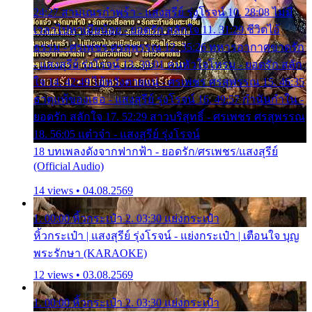
24:27 สามเณรกำพร้า - แสงสุรีย์ รุ่งโรจน์ 10. 28:08 ไม่มี
เวลาไปหาเมียน้อย - ยอดรัก สลักใจ 11. 31:29 ชีวิตไอ้
ธรรม - ศรเพชร ศรสุพรรณ 12. 35:26 ทหารอากาศขาดรัก
- แสงสุรีย์ รุ่งโรจน์ 13. 39:01 คนหัวใจโทรม - ยอดรัก สลัก
ใจ 14. 42:49 ไอ้หวังตายแน่ - ศรเพชร ศรสุพรรณ 15. 46:35
ธาตุแท้ของเธอ - แสงสุรีย์ รุ่งโรจน์ 16. 49:57 กำนันกำใน -
ยอดรัก สลักใจ 17. 52:29 สาวบริสุทธิ์ - ศรเพชร ศรสุพรรณ
18. 56:05 แต๋วจ๋า - แสงสุรีย์ รุ่งโรจน์
18 บทเพลงดังจากฟากฟ้า - ยอดรัก/ศรเพชร/แสงสุรีย์
(Official Audio)
14 views • 04.08.2569
1. 00:00 หิ้วกระเป๋า 2. 03:30 แย่งกระเป๋า
หิ้วกระเป๋า | แสงสุรีย์ รุ่งโรจน์ - แย่งกระเป๋า | เตือนใจ บุญ
พระรักษา (KARAOKE)
12 views • 03.08.2569
1. 00:00 หิ้วกระเป๋า 2. 03:30 แย่งกระเป๋า