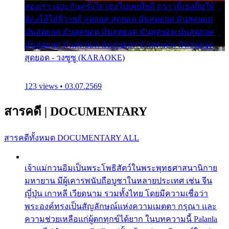
สองเรา เจอะกันครั้งใด เธอไม่เคยไยดี คราวนี้เธอยิ้มให้
ต้องให้ใส่ลีวายส์ สุดยอด สุดยอด มันสุดยอด มันสุดยอด
มันสุดยอด มันสุดยอด มันสุดยอด มันสุดยอด มันสุดยอด
มันสุดยอด มันสุดยอด มันสุดยอด มันสุดยอด มันสุดยอด
สุดยอด - วงซูซู (KARAOKE)
123 views • 03.07.2569
สารคดี
|
DOCUMENTARY
สารคดีทั้งหมด
DOCUMENTARY ALL
เจ้าแม่กวนอิมเป็นพระโพธิสัตว์ในพระพุทธศาสนานิกาย
มหายาน มีผู้เคารพนับถือบูชาในหลายประเทศ เช่น จีน
ญี่ปุ่น เกาหลี เวียดนาม รวมทั้งไทย โดยมีความเชื่อว่า
พระองค์ทรงเป็นสัญลักษณ์แห่งความเมตตา กรุณา และ
ความช่วยเหลือแก่ผู้ตกทุกข์ได้ยาก ในบทความนี้ Palanla