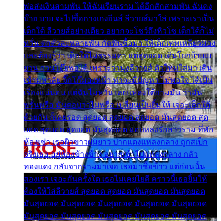
พ่อส่งเงินสามพัน ให้ฉันเรียนราม ได้อีกสักสามพัน ฉันคง
บ๊าย บาย จะไปซื้อกางเกงยีนส์ ลีวายส์มาใส่ เพราะเราเป็น
เด็กใต้ ลีวายส์อย่างเดียว อยากจะโชว์ถึงหิวโซ เด็กใต้ก็ไม่
หวั่น ตกตัวละหลายพัน กัดฟันซื้อมา ให้เด็กเทพเหลียวมอง
และต้องรู้ว่า เด็กใต้ไม่ธรรมดา แต่สุดยอด เดินโยกย้ายเย
ยวน กวนโอ๊ยพอได้ เพราะว่านุ่งลีวายส์ ตัวใหม่ใส่มา เดิน
เข้ามหาลัย จิ๊กโก๊มองหน้า ท่าจะมีปัญหา ไม่พอใจ ได้เป็น
เรื่องแน่นอน แต่ฉันไม่หวั่น เลยแหลงใต้ถามมัน ว่ามัน
พรั่นพรือ มันตอบว่าไม่พรื่อ เปลี่ยนเป็นยิ้มให้ เจอะเด็กใต้
ด้วยกัน ก็เลยรอด สุดยอด สุดยอด สุดยอด มันสุดยอด สุด
ยอด สุดยอด สุดยอด มันสุดยอด แอบหลงรักสาวราม ที่พัก
ห้องเช่า เธอผิวขาวผมยาว ปากแดงแหลงกลาง ถูกสเป็ก
จริงเธอ อยู่ห้องข้างข้าง อยากเข้าไปแหลงกลาง กลัว
ทองแดง กลับจากรามมาเจอ เธอมาซื้อข้าว แต่ก่อนนั้น
สองเรา เจอะกันครั้งใด เธอไม่เคยไยดี คราวนี้เธอยิ้มให้
ต้องให้ใส่ลีวายส์ สุดยอด สุดยอด มันสุดยอด มันสุดยอด
มันสุดยอด มันสุดยอด มันสุดยอด มันสุดยอด มันสุดยอด
มันสุดยอด มันสุดยอด มันสุดยอด มันสุดยอด มันสุดยอด