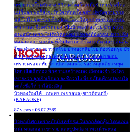
เพราะเป็นโรครักจาง ชีวิตเคว้งคว้าง เมื่อรักห่างร้างไกล
แม่ก็บอก พ่อก็สั่งจะรักใครสักครั้ง อย่าไปหวังความรวย
พลั้งไปใครจะช่วย ซื้อเปลมาไกว ให้ลูกบัวทอง เวรกรรม
ตามสนอง จึงเศร้าหมอง กลีบบัวทองต้องโรย บัวทองไม่
ตระหนัก เพราะไม่รักโคลนตม บัวทองท้องกลม เพราะลืม
ตมน้ำคลอง หลงลิ้น ที่สิ้นสัตย์ เจ้าจึงไม่ระมัด หลงกลิ่นลิ้น
โชย คำหวาน เขาวาดโรย บัวทองกลีบโรย ต้องร้อนรุม บัว
มาบานก่อนตูม ดุจไฟสุมร้อนรุมอุรา บัวทองผ่ายผอม
เพราะตรอมฤทัย ข้าวปลาไม่สนใจ ร้องไห้ลูกเดียว หยุด
โศก เสียเถิดทอง พักความเศร้าหมอง เถิดทองจ๋า ถึงใคร
เขาจะว่า ลูกเจ้าเกิดมา จะชื่อว่าไง พี่ขอเป็นเพื่อนปลอบใจ
จะตั้งชื่อให้ ว่าไอ้บังเอิญ
บัวทองร้องไห้ - เทพพร เพชรอุบล (ซาวด์ดนตรี)
(KARAOKE)
87 views • 06.07.2569
บัวทองโศก เพราะเป็นโรครักรุม ในอกกลัดกลุ้ม โดนแฟน
หนุ่มหลอกเอา เขารวย และรูปหล่อ มาพะเน้าพะนอ