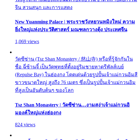
จีน สวนสนุก และการแสดง
New Yuanming Palace | พระราชวังหยวนหมิงใหม่ ความ
ยิ่งใหญ่แห่งประวัติศาสตร์ มณฑลกวางตุ้ง ประเทศจีน
1,069 views
วัดซีซ่าน (Tsz Shan Monastery / 慈山寺) หรือที่รู้จักกันใน
ชื่อ ฉี่ซ้านจี๋ เป็นวัดพุทธที่ตั้งอยู่ริมชายหาดรีพัลส์เบย์
(Repulse Bay) ในฮ่องกง โดดเด่นด้วยรูปปั้นเจ้าแม่กวนอิมสี
ขาวขนาดใหญ่ สูงถึง 76 เมตร ซึ่งเป็นรูปปั้นเจ้าแม่กวนอิม
ที่สูงเป็นอันดับต้นๆ ของโลก
Tsz Shan Monastery | วัดซีซ่าน…งามสง่าเจ้าแม่กวนอิ
มองค์ใหญ่แห่งฮ่องกง
824 views