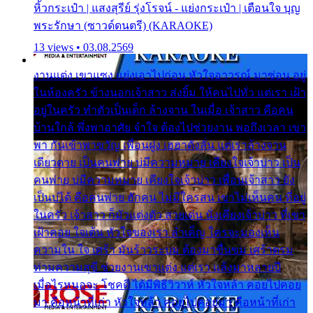
หิ้วกระเป๋า | แสงสุรีย์ รุ่งโรจน์ - แย่งกระเป๋า | เตือนใจ บุญ
พระรักษา (ซาวด์ดนตรี) (KARAOKE)
13 views • 03.08.2569
งานแต่ง เขาแซง แย่งเอาไปก่อน หัวใจอาวรณ์ มาซ่อน อยู่
ในห้องครัว ข้างนอกเจ้าสาว ส่งยิ้ม ให้คนไปทั่ว แต่เรา เฝ้า
อยู่ในครัว ทำตัวเป็นเด็ก ล้างจาน ในเมื่อ เจ้าสาว คือคน
บ้านใกล้ พึ่งพาอาศัย จำใจ ต้องไปช่วยงาน พอถึงเวลา เขา
พา กันเข้าพาขวัญ เพื่อนฝูง เฮฮาดังลั่น แต่เราล้างจาน
เดียวดาย เป็นคนพ่าย บ่มีความหมาย เคียงใจเจ้าบ่าว เป็น
คนพ่าย บ่มีความหมาย เคียงใจเจ้าบ่าว เพื่อนเจ้าสาว ยัง
เป็นบ่ได้ คือคนพ่าย ฮักคน ไม่มีใครสน เขาไม่เห็นคน ที่อยู่
ในครัว เจ้าสาว ก็มัวแต่งตัว สวยเด่น นั่งเคียงเจ้าบ่าว ที่เขา
เฝ้าคอย ใจเต้น หัวใจของเรา ลำเค็ญ ใครจะมองเห็น
ความใน ใจ เศร้า มันร้าวระบม ต้องมาขื่นขม เศร้าตรม
ท่ามความสุขี ช่วยงานเขาแต่ง แต่เรา แล้งมาหลายปี
เมื่อไรหนอจะ โชคดี ได้มีพิธีวิวาห์ หัวใจหล้า คอยไปคอย
มา คือหน้าที่เก่า หัวใจหล้า คอยไปคอยมา คือหน้าที่เก่า