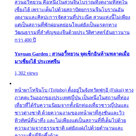
สวนอวี้หยวน คือหนึ่งในสวนจีนโบราณที่งดงามที่สุดใน
เซี่ยงไฮ้ เพราะเต็มไปด้วยสถาปัตยกรรมจีนโบราณอัน
งดงามและศิลปะการจัดสวนที่ประณีต สวนแห่งนี้ไม่เพียง
แต่เป็นสถานที่พักผ่อนหย่อนใจแต่ยังเป็นมรดกทาง
วัฒนธรรมที่สำคัญของจีนด้วยประวัติศาสตร์อันยาวนาน
กว่า 400 ปี
Yuyuan Garden : สวนอวี้หยวน จุดเช็กอินห้ามพลาดเมื่อ
มาเซี่ยงไฮ้ ประเทศจีน
1,302 views
หน้าผาโทจินโบ (Tojinbo) ตั้งอยู่ในจังหวัดฟุกุอิ (Fukui) ทาง
ภาคตะวันออกของประเทศญี่ปุ่น เป็นหนึ่งในสถานที่ท่อง
เที่ยวที่ได้รับความนิยมจากทั้งนักท่องเที่ยวชาวญี่ปุ่นและ
ชาวต่างชาติ ด้วยความงามของหน้าผาที่สูงชันและวิว
ทิวทัศน์ที่น่าทึ่ง และไม่เพียงแต่เป็นสถานที่ที่เต็มไปด้วย
ความงามจากธรรมชาติ แต่ยังแฝงไปด้วยตำนานและ
ความเชื่อที่ลึกซึ้งด้วย