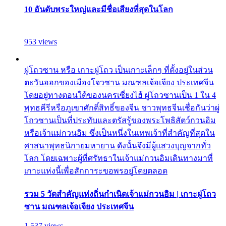
10 อันดับพระใหญ่และมีชื่อเสียงที่สุดในโลก
953 views
ผู่โถวซาน หรือ เกาะผู่โถว เป็นเกาะเล็กๆ ที่ตั้งอยู่ในส่วน
ตะวันออกของเมืองโจวซาน มณฑลเจ้อเจียง ประเทศจีน
โดยอยู่ทางตอนใต้ของนครเซี่ยงไฮ้ ผู่โถวซานเป็น 1 ใน 4
พุทธคีรีหรือภูเขาศักดิ์สิทธิ์ของจีน ชาวพุทธจีนเชื่อกันว่าผู่
โถวซานเป็นที่ประทับและตรัสรู้ของพระโพธิสัตว์กวนอิม
หรือเจ้าแม่กวนอิม ซึ่งเป็นหนึ่งในเทพเจ้าที่สำคัญที่สุดใน
ศาสนาพุทธนิกายมหายาน ดังนั้นจึงมีผู้แสวงบุญจากทั่ว
โลก โดยเฉพาะผู้ที่ศรัทธาในเจ้าแม่กวนอิมเดินทางมาที่
เกาะแห่งนี้เพื่อสักการะขอพรอยู่โดยตลอด
รวม 5 วัดสำคัญแห่งถิ่นกำเนิดเจ้าแม่กวนอิม | เกาะผู่โถว
ซาน มณฑลเจ้อเจียง ประเทศจีน
1,537 views