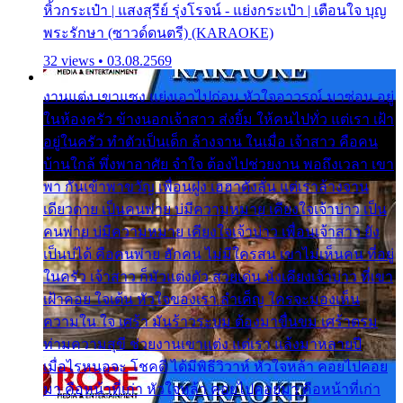
หิ้วกระเป๋า | แสงสุรีย์ รุ่งโรจน์ - แย่งกระเป๋า | เตือนใจ บุญ
พระรักษา (ซาวด์ดนตรี) (KARAOKE)
32 views • 03.08.2569
งานแต่ง เขาแซง แย่งเอาไปก่อน หัวใจอาวรณ์ มาซ่อน อยู่
ในห้องครัว ข้างนอกเจ้าสาว ส่งยิ้ม ให้คนไปทั่ว แต่เรา เฝ้า
อยู่ในครัว ทำตัวเป็นเด็ก ล้างจาน ในเมื่อ เจ้าสาว คือคน
บ้านใกล้ พึ่งพาอาศัย จำใจ ต้องไปช่วยงาน พอถึงเวลา เขา
พา กันเข้าพาขวัญ เพื่อนฝูง เฮฮาดังลั่น แต่เราล้างจาน
เดียวดาย เป็นคนพ่าย บ่มีความหมาย เคียงใจเจ้าบ่าว เป็น
คนพ่าย บ่มีความหมาย เคียงใจเจ้าบ่าว เพื่อนเจ้าสาว ยัง
เป็นบ่ได้ คือคนพ่าย ฮักคน ไม่มีใครสน เขาไม่เห็นคน ที่อยู่
ในครัว เจ้าสาว ก็มัวแต่งตัว สวยเด่น นั่งเคียงเจ้าบ่าว ที่เขา
เฝ้าคอย ใจเต้น หัวใจของเรา ลำเค็ญ ใครจะมองเห็น
ความใน ใจ เศร้า มันร้าวระบม ต้องมาขื่นขม เศร้าตรม
ท่ามความสุขี ช่วยงานเขาแต่ง แต่เรา แล้งมาหลายปี
เมื่อไรหนอจะ โชคดี ได้มีพิธีวิวาห์ หัวใจหล้า คอยไปคอย
มา คือหน้าที่เก่า หัวใจหล้า คอยไปคอยมา คือหน้าที่เก่า