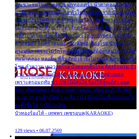
ออเซาะจนใจเบา สงสาร บัวทองเศร้า น้ำตาคลอเบ้า เฝ้า
อาลัย หนุ่มรูปหล่อหนีไกล หัวใจบัวทองระรวย บัวทองโศก
เพราะเป็นโรครักจาง ชีวิตเคว้งคว้าง เมื่อรักห่างร้างไกล
แม่ก็บอก พ่อก็สั่งจะรักใครสักครั้ง อย่าไปหวังความรวย
พลั้งไปใครจะช่วย ซื้อเปลมาไกว ให้ลูกบัวทอง เวรกรรม
ตามสนอง จึงเศร้าหมอง กลีบบัวทองต้องโรย บัวทองไม่
ตระหนัก เพราะไม่รักโคลนตม บัวทองท้องกลม เพราะลืม
ตมน้ำคลอง หลงลิ้น ที่สิ้นสัตย์ เจ้าจึงไม่ระมัด หลงกลิ่นลิ้น
โชย คำหวาน เขาวาดโรย บัวทองกลีบโรย ต้องร้อนรุม บัว
มาบานก่อนตูม ดุจไฟสุมร้อนรุมอุรา บัวทองผ่ายผอม
เพราะตรอมฤทัย ข้าวปลาไม่สนใจ ร้องไห้ลูกเดียว หยุด
โศก เสียเถิดทอง พักความเศร้าหมอง เถิดทองจ๋า ถึงใคร
เขาจะว่า ลูกเจ้าเกิดมา จะชื่อว่าไง พี่ขอเป็นเพื่อนปลอบใจ
จะตั้งชื่อให้ ว่าไอ้บังเอิญ
บัวทองร้องไห้ - เทพพร เพชรอุบล(KARAOKE)
129 views • 06.07.2569