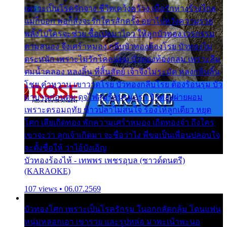
เพราะเป็นโรครักจาง ชีวิตเคว้งคว้าง เมื่อรักห่างร้างไกล
แม่ก็บอก พ่อก็สั่งจะรักใครสักครั้ง อย่าไปหวังความรวย
พลั้งไปใครจะช่วย ซื้อเปลมาไกว ให้ลูกบัวทอง เวรกรรม
ตามสนอง จึงเศร้าหมอง กลีบบัวทองต้องโรย บัวทองไม่
ตระหนัก เพราะไม่รักโคลนตม บัวทองท้องกลม เพราะลืม
ตมน้ำคลอง หลงลิ้น ที่สิ้นสัตย์ เจ้าจึงไม่ระมัด หลงกลิ่นลิ้น
โชย คำหวาน เขาวาดโรย บัวทองกลีบโรย ต้องร้อนรุม บัว
มาบานก่อนตูม ดุจไฟสุมร้อนรุมอุรา บัวทองผ่ายผอม
เพราะตรอมฤทัย ข้าวปลาไม่สนใจ ร้องไห้ลูกเดียว หยุด
โศก เสียเถิดทอง พักความเศร้าหมอง เถิดทองจ๋า ถึงใคร
เขาจะว่า ลูกเจ้าเกิดมา จะชื่อว่าไง พี่ขอเป็นเพื่อนปลอบใจ
จะตั้งชื่อให้ ว่าไอ้บังเอิญ
บัวทองร้องไห้ - เทพพร เพชรอุบล (ซาวด์ดนตรี)
(KARAOKE)
107 views • 06.07.2569
บัวทองโศก เพราะเป็นโรครักรุม ในอกกลัดกลุ้ม โดนแฟน
หนุ่มหลอกเอา เขารวย และรูปหล่อ มาพะเน้าพะนอ