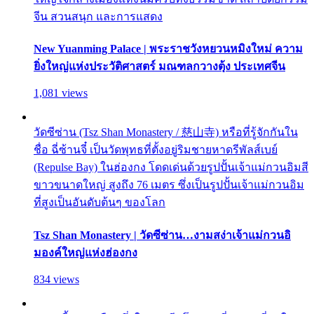
จีน สวนสนุก และการแสดง
New Yuanming Palace | พระราชวังหยวนหมิงใหม่ ความ
ยิ่งใหญ่แห่งประวัติศาสตร์ มณฑลกวางตุ้ง ประเทศจีน
1,081 views
วัดซีซ่าน (Tsz Shan Monastery / 慈山寺) หรือที่รู้จักกันใน
ชื่อ ฉี่ซ้านจี๋ เป็นวัดพุทธที่ตั้งอยู่ริมชายหาดรีพัลส์เบย์
(Repulse Bay) ในฮ่องกง โดดเด่นด้วยรูปปั้นเจ้าแม่กวนอิมสี
ขาวขนาดใหญ่ สูงถึง 76 เมตร ซึ่งเป็นรูปปั้นเจ้าแม่กวนอิม
ที่สูงเป็นอันดับต้นๆ ของโลก
Tsz Shan Monastery | วัดซีซ่าน…งามสง่าเจ้าแม่กวนอิ
มองค์ใหญ่แห่งฮ่องกง
834 views