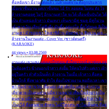
คือหยังเขา มีงานแต่งแล้ว ไปล้างแต่จาน ดั่งถูกประหาร
เมื่อเขาชื่นบาน แต่เราขื่นขม โอ้ รัก ลอยลม ไม่สม ดัง ใจ
ล้างจานคอยคู่ ไม่รู้ อีกนานเท่าใด จะได้ เลื่อนขั้นบันได ได้
เป็น ตำแหน่งเจ้าสาว มันเหงา เห็นเขามีคู่ ซมดู มีคู่ก็ม่วน
เข้าพาขวัญ เสียงโห่ตึงตึง มันซึ้ง อยู่แก่ใจ มื้อใด๋หนอ สิเป็น
งานเฮา มัวซอยเขา ใจเฮาซิด้าน มันทรมาน จับจาน เอย…
ล้างจานในงานแต่ง - Cover Ver. (ซาวด์ดนตรี)
(KARAOKE)
44 views • 03.08.2569
งานแต่ง เขาแซง แย่งเอาไปก่อน หัวใจอาวรณ์ มาซ่อน อยู่
ในห้องครัว ข้างนอกเจ้าสาว ส่งยิ้ม ให้คนไปทั่ว แต่เรา เฝ้า
อยู่ในครัว ทำตัวเป็นเด็ก ล้างจาน ในเมื่อ เจ้าสาว คือคน
บ้านใกล้ พึ่งพาอาศัย จำใจ ต้องไปช่วยงาน พอถึงเวลา เขา
พา กันเข้าพาขวัญ เพื่อนฝูง เฮฮาดังลั่น แต่เราล้างจาน
เดียวดาย เป็นคนพ่าย บ่มีความหมาย เคียงใจเจ้าบ่าว เป็น
คนพ่าย บ่มีความหมาย เคียงใจเจ้าบ่าว เพื่อนเจ้าสาว ยัง
เป็นบ่ได้ คือคนพ่าย ฮักคน ไม่มีใครสน เขาไม่เห็นคน ที่อยู่