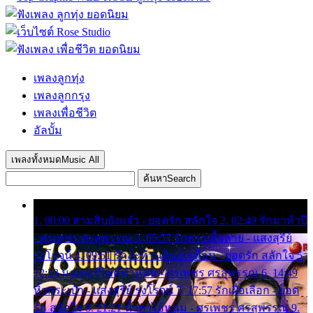
เพลงลูกทุ่ง
เพลงลูกกรุง
เพลงเพื่อชีวิต
อัลบั้ม
เพลงทั้งหมด
Music All
ค้นหา
Search
1. 00:00 สามสิบยังแจ๋ว - ยอดรัก สลักใจ 2. 02:49 รักมาห้าปี
- ศรเพชร ศรสุพรรณ 3. 05:57 รักสาวเสื้อลาย - แสงสุรีย์
รุ่งโรจน์ 4. 09:51 รักสะท้านดินสะเทือน - ยอดรัก สลักใจ 5.
12:23 มอเตอร์ไซค์ทำหล่น - ศรเพชร ศรสุพรรณ 6. 14:49
หิ้วกระเป๋า - แสงสุรีย์ รุ่งโรจน์ 7. 17:57 รักเผื่อเลือก - ยอด
รัก สลักใจ 8. 21:21 น้ำตาไอ้หนุ่ม - ศรเพชร ศรสุพรรณ 9.