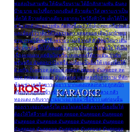
พ่อส่งเงินสามพัน ให้ฉันเรียนราม ได้อีกสักสามพัน ฉันคง
บ๊าย บาย จะไปซื้อกางเกงยีนส์ ลีวายส์มาใส่ เพราะเราเป็น
เด็กใต้ ลีวายส์อย่างเดียว อยากจะโชว์ถึงหิวโซ เด็กใต้ก็ไม่
หวั่น ตกตัวละหลายพัน กัดฟันซื้อมา ให้เด็กเทพเหลียวมอง
และต้องรู้ว่า เด็กใต้ไม่ธรรมดา แต่สุดยอด เดินโยกย้ายเย
ยวน กวนโอ๊ยพอได้ เพราะว่านุ่งลีวายส์ ตัวใหม่ใส่มา เดิน
เข้ามหาลัย จิ๊กโก๊มองหน้า ท่าจะมีปัญหา ไม่พอใจ ได้เป็น
เรื่องแน่นอน แต่ฉันไม่หวั่น เลยแหลงใต้ถามมัน ว่ามัน
พรั่นพรือ มันตอบว่าไม่พรื่อ เปลี่ยนเป็นยิ้มให้ เจอะเด็กใต้
ด้วยกัน ก็เลยรอด สุดยอด สุดยอด สุดยอด มันสุดยอด สุด
ยอด สุดยอด สุดยอด มันสุดยอด แอบหลงรักสาวราม ที่พัก
ห้องเช่า เธอผิวขาวผมยาว ปากแดงแหลงกลาง ถูกสเป็ก
จริงเธอ อยู่ห้องข้างข้าง อยากเข้าไปแหลงกลาง กลัว
ทองแดง กลับจากรามมาเจอ เธอมาซื้อข้าว แต่ก่อนนั้น
สองเรา เจอะกันครั้งใด เธอไม่เคยไยดี คราวนี้เธอยิ้มให้
ต้องให้ใส่ลีวายส์ สุดยอด สุดยอด มันสุดยอด มันสุดยอด
มันสุดยอด มันสุดยอด มันสุดยอด มันสุดยอด มันสุดยอด
มันสุดยอด มันสุดยอด มันสุดยอด มันสุดยอด มันสุดยอด