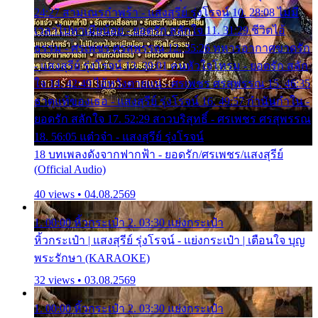
24:27 สามเณรกำพร้า - แสงสุรีย์ รุ่งโรจน์ 10. 28:08 ไม่มี
เวลาไปหาเมียน้อย - ยอดรัก สลักใจ 11. 31:29 ชีวิตไอ้
ธรรม - ศรเพชร ศรสุพรรณ 12. 35:26 ทหารอากาศขาดรัก
- แสงสุรีย์ รุ่งโรจน์ 13. 39:01 คนหัวใจโทรม - ยอดรัก สลัก
ใจ 14. 42:49 ไอ้หวังตายแน่ - ศรเพชร ศรสุพรรณ 15. 46:35
ธาตุแท้ของเธอ - แสงสุรีย์ รุ่งโรจน์ 16. 49:57 กำนันกำใน -
ยอดรัก สลักใจ 17. 52:29 สาวบริสุทธิ์ - ศรเพชร ศรสุพรรณ
18. 56:05 แต๋วจ๋า - แสงสุรีย์ รุ่งโรจน์
18 บทเพลงดังจากฟากฟ้า - ยอดรัก/ศรเพชร/แสงสุรีย์
(Official Audio)
40 views • 04.08.2569
1. 00:00 หิ้วกระเป๋า 2. 03:30 แย่งกระเป๋า
หิ้วกระเป๋า | แสงสุรีย์ รุ่งโรจน์ - แย่งกระเป๋า | เตือนใจ บุญ
พระรักษา (KARAOKE)
32 views • 03.08.2569
1. 00:00 หิ้วกระเป๋า 2. 03:30 แย่งกระเป๋า