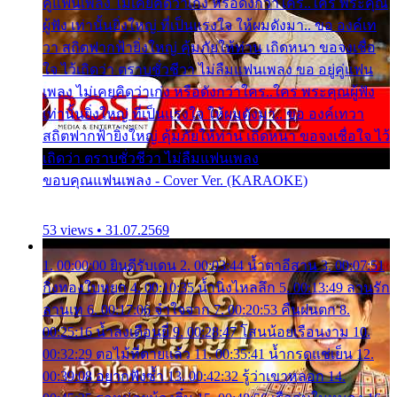
คู่แฟนเพลง ไม่เคยคิดว่าเก่ง หรือดังกว่าใคร..ใคร พระคุณ
ผู้ฟัง เท่านั้นยิ่งใหญ่ ที่เป็นแรงใจ ให้ผมดังมา.. ขอ องค์เท
วา สถิตฟากฟ้ายิ่งใหญ่ คุ้มภัยให้ท่าน เถิดหนา ขอจงเชื่อ
ใจ ไว้เถิดว่า ตราบชั่วชีวา ไม่ลืมแฟนเพลง ขอ อยู่คู่แฟน
เพลง ไม่เคยคิดว่าเก่ง หรือดังกว่าใคร..ใคร พระคุณผู้ฟัง
เท่านั้นยิ่งใหญ่ ที่เป็นแรงใจ ให้ผมดังมา.. ขอ องค์เทวา
สถิตฟากฟ้ายิ่งใหญ่ คุ้มภัยให้ท่าน เถิดหนา ขอจงเชื่อใจ ไว้
เถิดว่า ตราบชั่วชีวา ไม่ลืมแฟนเพลง
ขอบคุณแฟนเพลง - Cover Ver. (KARAOKE)
53 views • 31.07.2569
1. 00:00:00 ยินดีรับเดน 2. 00:03:44 น้ำตาอีสาน 3. 00:07:51
กิ่งทองใบหยก 4. 00:10:35 น้ำนิ่งไหลลึก 5. 00:13:49 ลานรัก
ลานเท 6. 00:17:06 จำใจจาก 7. 00:20:53 คืนฝนตก 8.
00:25:16 น้ำลงเดือนยี่ 9. 00:28:47 โสนน้อยเรือนงาม 10.
00:32:29 ตอไม้ที่ตายแล้ว 11. 00:35:41 น้ำกรดแช่เย็น 12.
00:39:08 อยากฟังซ้ำ 13. 00:42:32 รู้ว่าเขาหลอก 14.