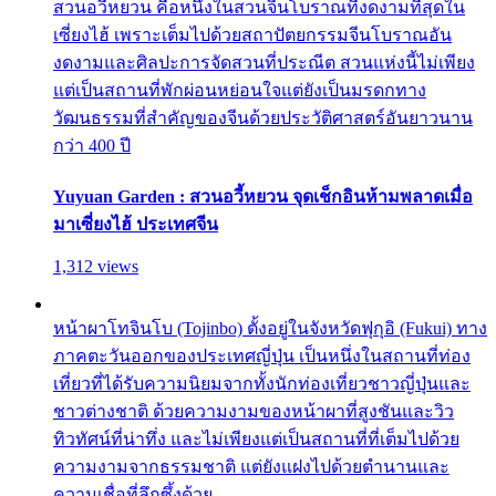
สวนอวี้หยวน คือหนึ่งในสวนจีนโบราณที่งดงามที่สุดใน
เซี่ยงไฮ้ เพราะเต็มไปด้วยสถาปัตยกรรมจีนโบราณอัน
งดงามและศิลปะการจัดสวนที่ประณีต สวนแห่งนี้ไม่เพียง
แต่เป็นสถานที่พักผ่อนหย่อนใจแต่ยังเป็นมรดกทาง
วัฒนธรรมที่สำคัญของจีนด้วยประวัติศาสตร์อันยาวนาน
กว่า 400 ปี
Yuyuan Garden : สวนอวี้หยวน จุดเช็กอินห้ามพลาดเมื่อ
มาเซี่ยงไฮ้ ประเทศจีน
1,312 views
หน้าผาโทจินโบ (Tojinbo) ตั้งอยู่ในจังหวัดฟุกุอิ (Fukui) ทาง
ภาคตะวันออกของประเทศญี่ปุ่น เป็นหนึ่งในสถานที่ท่อง
เที่ยวที่ได้รับความนิยมจากทั้งนักท่องเที่ยวชาวญี่ปุ่นและ
ชาวต่างชาติ ด้วยความงามของหน้าผาที่สูงชันและวิว
ทิวทัศน์ที่น่าทึ่ง และไม่เพียงแต่เป็นสถานที่ที่เต็มไปด้วย
ความงามจากธรรมชาติ แต่ยังแฝงไปด้วยตำนานและ
ความเชื่อที่ลึกซึ้งด้วย