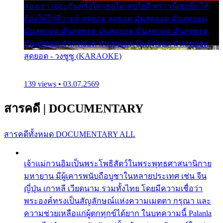
สองเรา เจอะกันครั้งใด เธอไม่เคยไยดี คราวนี้เธอยิ้มให้
ต้องให้ใส่ลีวายส์ สุดยอด สุดยอด มันสุดยอด มันสุดยอด
มันสุดยอด มันสุดยอด มันสุดยอด มันสุดยอด มันสุดยอด
มันสุดยอด มันสุดยอด มันสุดยอด มันสุดยอด มันสุดยอด
สุดยอด - วงซูซู (KARAOKE)
139 views • 03.07.2569
สารคดี
|
DOCUMENTARY
สารคดีทั้งหมด
DOCUMENTARY ALL
เจ้าแม่กวนอิมเป็นพระโพธิสัตว์ในพระพุทธศาสนานิกาย
มหายาน มีผู้เคารพนับถือบูชาในหลายประเทศ เช่น จีน
ญี่ปุ่น เกาหลี เวียดนาม รวมทั้งไทย โดยมีความเชื่อว่า
พระองค์ทรงเป็นสัญลักษณ์แห่งความเมตตา กรุณา และ
ความช่วยเหลือแก่ผู้ตกทุกข์ได้ยาก ในบทความนี้ Palanla