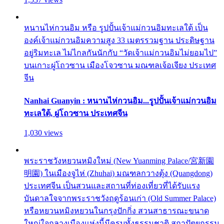
หนานไห่กวนอิม หรือ รูปปั้นเจ้าแม่กวนอิมทะเลใต้ เป็น
องค์เจ้าแม่กวนอิมความสูง 33 เมตรรวมฐาน ประดิษฐาน
อยู่ริมทะเล ไม่ไกลกันนักกับ “วัดเจ้าแม่กวนอิมไม่ยอมไป”
บนเกาะผู่โถวซาน เมืองโจวซาน มณฑลเจ้อเจียง ประเทศ
จีน
Nanhai Guanyin : หนานไห่กวนอิม...รูปปั้นเจ้าแม่กวนอิม
ทะเลใต้, ผู่โถวซาน ประเทศจีน
1,030 views
พระราชวังหยวนหมิงใหม่ (New Yuanming Palace/宮新園
明園) ในเมืองจูไห่ (Zhuhai) มณฑลกวางตุ้ง (Quangdong)
ประเทศจีน เป็นสวนและสถานที่ท่องเที่ยวที่ได้รับแรง
บันดาลใจจากพระราชวังฤดูร้อนเก่า (Old Summer Palace)
หรือหยวนหมิงหยวนในกรุงปักกิ่ง สวนสาธารณะขนาด
ใหญ่ใจกลางเมืองแห่งนี้มีครบทั้งธรรมชาติ สถาปัตยกรรม