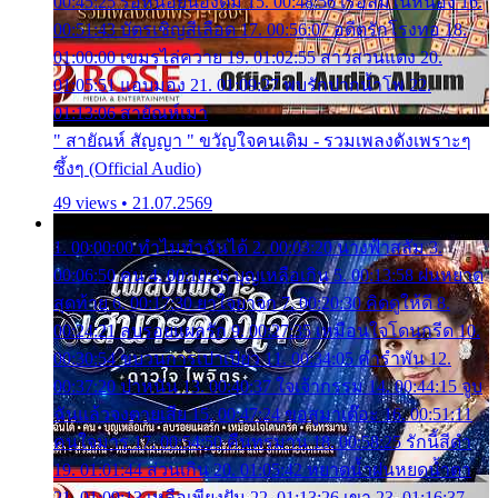
00:45:25 รอหน่อยน้องติ๋ม 15. 00:48:56 เรือล่มในหนอง 16.
00:51:43 บัตรเชิญสีเลือด 17. 00:56:07 อดีตรักโรงทอ 18.
01:00:00 เขมรไล่ควาย 19. 01:02:55 สาวสวนแตง 20.
01:05:51 แอบมอง 21. 01:09:27 พบรักปากน้ำโพ 22.
01:13:06 สายัณห์เมา
" สายัณห์ สัญญา " ขวัญใจคนเดิม - รวมเพลงดังเพราะๆ
ซึ้งๆ (Official Audio)
49 views • 21.07.2569
1. 00:00:00 ทำไมทำฉันได้ 2. 00:03:20 นางฟ้าสลัม 3.
00:06:50 คน 4. 00:10:36 บุญเหลือเกิน 5. 00:13:58 ฝนหยาด
สุดท้าย 6. 00:17:30 ยาใจยาจก 7. 00:20:30 คิดดูให้ดี 8.
00:24:21 ลบรอยแผลรัก 9. 00:27:35 เหมือนใจโดนกรีด 10.
00:30:54 ขบวนการเปาเปียว 11. 00:34:05 คำรำพัน 12.
00:37:20 ปาหนัน 13. 00:40:37 ใจเจ้ากรรม 14. 00:44:15 จูบ
ฉันแล้วจงตายเสีย 15. 00:47:24 ขอสูมาเต๊อะ 16. 00:51:11
คนใจมาร 17. 00:54:50 คืนทรมาน 18. 00:58:25 รักนี้สีดำ
19. 01:01:44 ส่วนเกิน 20. 01:05:42 หยาดน้ำฝนหยดน้ำตา
21. 01:09:13 เหลือเพียงฝัน 22. 01:13:26 เขา 23. 01:16:37