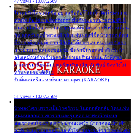
47 views • 10.07.2569
ไม่เคยรักใครแน่หรือ อยากเชื่อถือก็ไม่กล้า ติ๋มใช่คนสวย
ตรึงใจ ติ๋มใช่งามซึ้งตรึงตรา พี่หรือจะมาหมายร่วมชีวี ก็
คนเขาลืออื้อฉาว ว่าสาวๆรุมตอมพี่ ติ๋มอยากรับรักเหมือน
กัน แต่หวั่นจะช้ำดวงฤดี กลัวแฟนของพี่ชี้หน้าด่าทอ ก็คน
ชื่อต๋อยต้อยตุ้มตุ๋ยต่าย พี่ยังลืมได้ง่ายๆเลยหนอ แค่ตัวเรา
สาวบ้านนา แสนจะซอมซ่อ ขืนรักขืนรอคงช้ำสักวัน ถ้า
จริงเหมือนคำพร่ำเฉลย พี่อย่าเฉยรีบมาหมั้น ถ้าพี่สู่ขอ
ตามธรรมเนียม ติ๋มจะเตรียมรับเกลียวสัมพันธ์ ผิดหวังไม่
หวั่นขอยอมได้เคียง
รักติ๋มแน่หรือ - หงษ์ทอง ดาวอุดร (KARAOKE)
51 views • 10.07.2569
บัวทองโศก เพราะเป็นโรครักรุม ในอกกลัดกลุ้ม โดนแฟน
หนุ่มหลอกเอา เขารวย และรูปหล่อ มาพะเน้าพะนอ
ออเซาะจนใจเบา สงสาร บัวทองเศร้า น้ำตาคลอเบ้า เฝ้า
อาลัย หนุ่มรูปหล่อหนีไกล หัวใจบัวทองระรวย บัวทองโศก