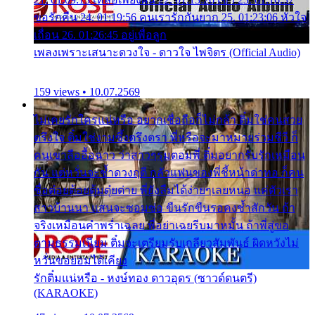
ขอรักคืน 24. 01:19:56 คนเรารักกันยาก 25. 01:23:06 หัวใจ
เถื่อน 26. 01:26:45 อยู่เพื่อลูก
เพลงเพราะเสนาะดวงใจ - ดาวใจ ไพจิตร (Official Audio)
159 views • 10.07.2569
ไม่เคยรักใครแน่หรือ อยากเชื่อถือก็ไม่กล้า ติ๋มใช่คนสวย
ตรึงใจ ติ๋มใช่งามซึ้งตรึงตรา พี่หรือจะมาหมายร่วมชีวี ก็
คนเขาลืออื้อฉาว ว่าสาวๆรุมตอมพี่ ติ๋มอยากรับรักเหมือน
กัน แต่หวั่นจะช้ำดวงฤดี กลัวแฟนของพี่ชี้หน้าด่าทอ ก็คน
ชื่อต๋อยต้อยตุ้มตุ๋ยต่าย พี่ยังลืมได้ง่ายๆเลยหนอ แค่ตัวเรา
สาวบ้านนา แสนจะซอมซ่อ ขืนรักขืนรอคงช้ำสักวัน ถ้า
จริงเหมือนคำพร่ำเฉลย พี่อย่าเฉยรีบมาหมั้น ถ้าพี่สู่ขอ
ตามธรรมเนียม ติ๋มจะเตรียมรับเกลียวสัมพันธ์ ผิดหวังไม่
หวั่นขอยอมได้เคียง
รักติ๋มแน่หรือ - หงษ์ทอง ดาวอุดร (ซาวด์ดนตรี)
(KARAOKE)