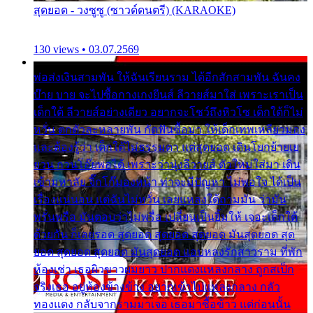
สุดยอด - วงซูซู (ซาวด์ดนตรี) (KARAOKE)
130 views • 03.07.2569
พ่อส่งเงินสามพัน ให้ฉันเรียนราม ได้อีกสักสามพัน ฉันคง
บ๊าย บาย จะไปซื้อกางเกงยีนส์ ลีวายส์มาใส่ เพราะเราเป็น
เด็กใต้ ลีวายส์อย่างเดียว อยากจะโชว์ถึงหิวโซ เด็กใต้ก็ไม่
หวั่น ตกตัวละหลายพัน กัดฟันซื้อมา ให้เด็กเทพเหลียวมอง
และต้องรู้ว่า เด็กใต้ไม่ธรรมดา แต่สุดยอด เดินโยกย้ายเย
ยวน กวนโอ๊ยพอได้ เพราะว่านุ่งลีวายส์ ตัวใหม่ใส่มา เดิน
เข้ามหาลัย จิ๊กโก๊มองหน้า ท่าจะมีปัญหา ไม่พอใจ ได้เป็น
เรื่องแน่นอน แต่ฉันไม่หวั่น เลยแหลงใต้ถามมัน ว่ามัน
พรั่นพรือ มันตอบว่าไม่พรื่อ เปลี่ยนเป็นยิ้มให้ เจอะเด็กใต้
ด้วยกัน ก็เลยรอด สุดยอด สุดยอด สุดยอด มันสุดยอด สุด
ยอด สุดยอด สุดยอด มันสุดยอด แอบหลงรักสาวราม ที่พัก
ห้องเช่า เธอผิวขาวผมยาว ปากแดงแหลงกลาง ถูกสเป็ก
จริงเธอ อยู่ห้องข้างข้าง อยากเข้าไปแหลงกลาง กลัว
ทองแดง กลับจากรามมาเจอ เธอมาซื้อข้าว แต่ก่อนนั้น