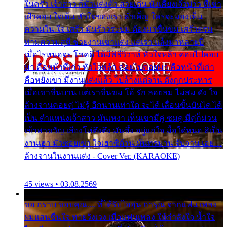
ในครัว เจ้าสาว ก็มัวแต่งตัว สวยเด่น นั่งเคียงเจ้าบ่าว ที่เขา
เฝ้าคอย ใจเต้น หัวใจของเรา ลำเค็ญ ใครจะมองเห็น
ความใน ใจ เศร้า มันร้าวระบม ต้องมาขื่นขม เศร้าตรม
ท่ามความสุขี ช่วยงานเขาแต่ง แต่เรา แล้งมาหลายปี
เมื่อไรหนอจะ โชคดี ได้มีพิธีวิวาห์ หัวใจหล้า คอยไปคอย
มา คือหน้าที่เก่า หัวใจหล้า คอยไปคอยมา คือหน้าที่เก่า
คือหยังเขา มีงานแต่งแล้ว ไปล้างแต่จาน ดั่งถูกประหาร
เมื่อเขาชื่นบาน แต่เราขื่นขม โอ้ รัก ลอยลม ไม่สม ดัง ใจ
ล้างจานคอยคู่ ไม่รู้ อีกนานเท่าใด จะได้ เลื่อนขั้นบันได ได้
เป็น ตำแหน่งเจ้าสาว มันเหงา เห็นเขามีคู่ ซมดู มีคู่ก็ม่วน
เข้าพาขวัญ เสียงโห่ตึงตึง มันซึ้ง อยู่แก่ใจ มื้อใด๋หนอ สิเป็น
งานเฮา มัวซอยเขา ใจเฮาซิด้าน มันทรมาน จับจาน เอย…
ล้างจานในงานแต่ง - Cover Ver. (KARAOKE)
45 views • 03.08.2569
ขอ กราบ ขอบคุณ.... ที่ได้รับไออุ่น การุณ จากแฟน เพลง
ผมแสนชื่นใจ หายวังเวง เมื่อแฟนเพลง ให้กำลังใจ น้ำใจ