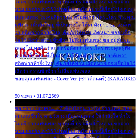
ไมตรี จากแฟนเพลง ทุกทุกที่ ปราณีหลั่งไหล ผมขอฝาก
นาม ยอดรักเอาไว้ โปรดเป็นแรงใจ อย่างนี้เรื่อยไป ขอ อยู่
คู่แฟนเพลง ไม่เคยคิดว่าเก่ง หรือดังกว่าใคร..ใคร พระคุณ
ผู้ฟัง เท่านั้นยิ่งใหญ่ ที่เป็นแรงใจ ให้ผมดังมา.. ขอ องค์เท
วา สถิตฟากฟ้ายิ่งใหญ่ คุ้มภัยให้ท่าน เถิดหนา ขอจงเชื่อ
ใจ ไว้เถิดว่า ตราบชั่วชีวา ไม่ลืมแฟนเพลง ขอ อยู่คู่แฟน
เพลง ไม่เคยคิดว่าเก่ง หรือดังกว่าใคร..ใคร พระคุณผู้ฟัง
เท่านั้นยิ่งใหญ่ ที่เป็นแรงใจ ให้ผมดังมา.. ขอ องค์เทวา
สถิตฟากฟ้ายิ่งใหญ่ คุ้มภัยให้ท่าน เถิดหนา ขอจงเชื่อใจ ไว้
เถิดว่า ตราบชั่วชีวา ไม่ลืมแฟนเพลง
ขอบคุณแฟนเพลง - Cover Ver. (ซาวด์ดนตรี) (KARAOKE)
50 views • 31.07.2569
ขอ กราบ ขอบคุณ.... ที่ได้รับไออุ่น การุณ จากแฟน เพลง
ผมแสนชื่นใจ หายวังเวง เมื่อแฟนเพลง ให้กำลังใจ น้ำใจ
ไมตรี จากแฟนเพลง ทุกทุกที่ ปราณีหลั่งไหล ผมขอฝาก
นาม ยอดรักเอาไว้ โปรดเป็นแรงใจ อย่างนี้เรื่อยไป ขอ อยู่