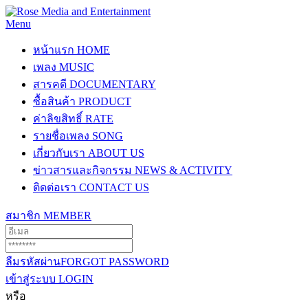
Menu
หน้าแรก
HOME
เพลง
MUSIC
สารคดี
DOCUMENTARY
ซื้อสินค้า
PRODUCT
ค่าลิขสิทธิ์
RATE
รายชื่อเพลง
SONG
เกี่ยวกับเรา
ABOUT US
ข่าวสารและกิจกรรม
NEWS & ACTIVITY
ติดต่อเรา
CONTACT US
สมาชิก
MEMBER
ลืมรหัสผ่าน
FORGOT PASSWORD
เข้าสู่ระบบ
LOGIN
หรือ