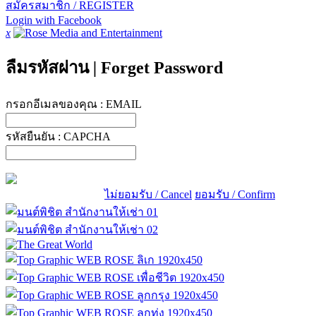
สมัครสมาชิก / REGISTER
Login with Facebook
x
ลืมรหัสผ่าน
|
Forget Password
กรอกอีเมลของคุณ :
EMAIL
รหัสยืนยัน :
CAPCHA
ไม่ยอมรับ / Cancel
ยอมรับ / Confirm