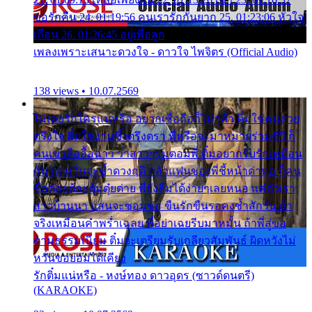
ขอรักคืน 24. 01:19:56 คนเรารักกันยาก 25. 01:23:06 หัวใจ
เถื่อน 26. 01:26:45 อยู่เพื่อลูก
เพลงเพราะเสนาะดวงใจ - ดาวใจ ไพจิตร (Official Audio)
138 views • 10.07.2569
ไม่เคยรักใครแน่หรือ อยากเชื่อถือก็ไม่กล้า ติ๋มใช่คนสวย
ตรึงใจ ติ๋มใช่งามซึ้งตรึงตรา พี่หรือจะมาหมายร่วมชีวี ก็
คนเขาลืออื้อฉาว ว่าสาวๆรุมตอมพี่ ติ๋มอยากรับรักเหมือน
กัน แต่หวั่นจะช้ำดวงฤดี กลัวแฟนของพี่ชี้หน้าด่าทอ ก็คน
ชื่อต๋อยต้อยตุ้มตุ๋ยต่าย พี่ยังลืมได้ง่ายๆเลยหนอ แค่ตัวเรา
สาวบ้านนา แสนจะซอมซ่อ ขืนรักขืนรอคงช้ำสักวัน ถ้า
จริงเหมือนคำพร่ำเฉลย พี่อย่าเฉยรีบมาหมั้น ถ้าพี่สู่ขอ
ตามธรรมเนียม ติ๋มจะเตรียมรับเกลียวสัมพันธ์ ผิดหวังไม่
หวั่นขอยอมได้เคียง
รักติ๋มแน่หรือ - หงษ์ทอง ดาวอุดร (ซาวด์ดนตรี)
(KARAOKE)