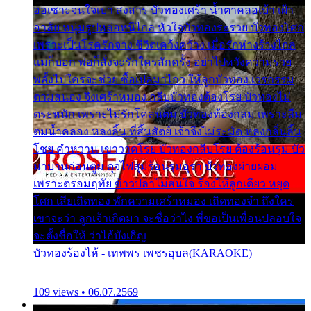
ออเซาะจนใจเบา สงสาร บัวทองเศร้า น้ำตาคลอเบ้า เฝ้า
อาลัย หนุ่มรูปหล่อหนีไกล หัวใจบัวทองระรวย บัวทองโศก
เพราะเป็นโรครักจาง ชีวิตเคว้งคว้าง เมื่อรักห่างร้างไกล
แม่ก็บอก พ่อก็สั่งจะรักใครสักครั้ง อย่าไปหวังความรวย
พลั้งไปใครจะช่วย ซื้อเปลมาไกว ให้ลูกบัวทอง เวรกรรม
ตามสนอง จึงเศร้าหมอง กลีบบัวทองต้องโรย บัวทองไม่
ตระหนัก เพราะไม่รักโคลนตม บัวทองท้องกลม เพราะลืม
ตมน้ำคลอง หลงลิ้น ที่สิ้นสัตย์ เจ้าจึงไม่ระมัด หลงกลิ่นลิ้น
โชย คำหวาน เขาวาดโรย บัวทองกลีบโรย ต้องร้อนรุม บัว
มาบานก่อนตูม ดุจไฟสุมร้อนรุมอุรา บัวทองผ่ายผอม
เพราะตรอมฤทัย ข้าวปลาไม่สนใจ ร้องไห้ลูกเดียว หยุด
โศก เสียเถิดทอง พักความเศร้าหมอง เถิดทองจ๋า ถึงใคร
เขาจะว่า ลูกเจ้าเกิดมา จะชื่อว่าไง พี่ขอเป็นเพื่อนปลอบใจ
จะตั้งชื่อให้ ว่าไอ้บังเอิญ
บัวทองร้องไห้ - เทพพร เพชรอุบล(KARAOKE)
109 views • 06.07.2569