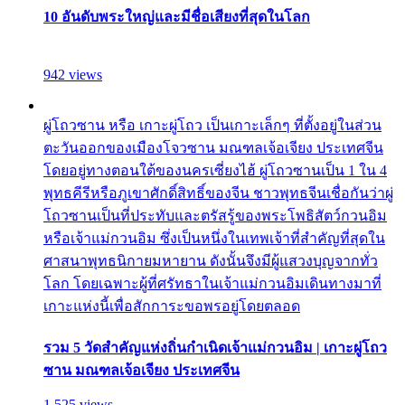
10 อันดับพระใหญ่และมีชื่อเสียงที่สุดในโลก
942 views
ผู่โถวซาน หรือ เกาะผู่โถว เป็นเกาะเล็กๆ ที่ตั้งอยู่ในส่วน
ตะวันออกของเมืองโจวซาน มณฑลเจ้อเจียง ประเทศจีน
โดยอยู่ทางตอนใต้ของนครเซี่ยงไฮ้ ผู่โถวซานเป็น 1 ใน 4
พุทธคีรีหรือภูเขาศักดิ์สิทธิ์ของจีน ชาวพุทธจีนเชื่อกันว่าผู่
โถวซานเป็นที่ประทับและตรัสรู้ของพระโพธิสัตว์กวนอิม
หรือเจ้าแม่กวนอิม ซึ่งเป็นหนึ่งในเทพเจ้าที่สำคัญที่สุดใน
ศาสนาพุทธนิกายมหายาน ดังนั้นจึงมีผู้แสวงบุญจากทั่ว
โลก โดยเฉพาะผู้ที่ศรัทธาในเจ้าแม่กวนอิมเดินทางมาที่
เกาะแห่งนี้เพื่อสักการะขอพรอยู่โดยตลอด
รวม 5 วัดสำคัญแห่งถิ่นกำเนิดเจ้าแม่กวนอิม | เกาะผู่โถว
ซาน มณฑลเจ้อเจียง ประเทศจีน
1,525 views