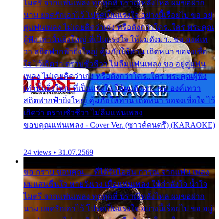
ไมตรี จากแฟนเพลง ทุกทุกที่ ปราณีหลั่งไหล ผมขอฝาก
นาม ยอดรักเอาไว้ โปรดเป็นแรงใจ อย่างนี้เรื่อยไป ขอ อยู่
คู่แฟนเพลง ไม่เคยคิดว่าเก่ง หรือดังกว่าใคร..ใคร พระคุณ
ผู้ฟัง เท่านั้นยิ่งใหญ่ ที่เป็นแรงใจ ให้ผมดังมา.. ขอ องค์เท
วา สถิตฟากฟ้ายิ่งใหญ่ คุ้มภัยให้ท่าน เถิดหนา ขอจงเชื่อ
ใจ ไว้เถิดว่า ตราบชั่วชีวา ไม่ลืมแฟนเพลง ขอ อยู่คู่แฟน
เพลง ไม่เคยคิดว่าเก่ง หรือดังกว่าใคร..ใคร พระคุณผู้ฟัง
เท่านั้นยิ่งใหญ่ ที่เป็นแรงใจ ให้ผมดังมา.. ขอ องค์เทวา
สถิตฟากฟ้ายิ่งใหญ่ คุ้มภัยให้ท่าน เถิดหนา ขอจงเชื่อใจ ไว้
เถิดว่า ตราบชั่วชีวา ไม่ลืมแฟนเพลง
ขอบคุณแฟนเพลง - Cover Ver. (ซาวด์ดนตรี) (KARAOKE)
24 views • 31.07.2569
ขอ กราบ ขอบคุณ.... ที่ได้รับไออุ่น การุณ จากแฟน เพลง
ผมแสนชื่นใจ หายวังเวง เมื่อแฟนเพลง ให้กำลังใจ น้ำใจ
ไมตรี จากแฟนเพลง ทุกทุกที่ ปราณีหลั่งไหล ผมขอฝาก
นาม ยอดรักเอาไว้ โปรดเป็นแรงใจ อย่างนี้เรื่อยไป ขอ อยู่