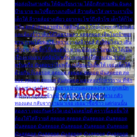
พ่อส่งเงินสามพัน ให้ฉันเรียนราม ได้อีกสักสามพัน ฉันคง
บ๊าย บาย จะไปซื้อกางเกงยีนส์ ลีวายส์มาใส่ เพราะเราเป็น
เด็กใต้ ลีวายส์อย่างเดียว อยากจะโชว์ถึงหิวโซ เด็กใต้ก็ไม่
หวั่น ตกตัวละหลายพัน กัดฟันซื้อมา ให้เด็กเทพเหลียวมอง
และต้องรู้ว่า เด็กใต้ไม่ธรรมดา แต่สุดยอด เดินโยกย้ายเย
ยวน กวนโอ๊ยพอได้ เพราะว่านุ่งลีวายส์ ตัวใหม่ใส่มา เดิน
เข้ามหาลัย จิ๊กโก๊มองหน้า ท่าจะมีปัญหา ไม่พอใจ ได้เป็น
เรื่องแน่นอน แต่ฉันไม่หวั่น เลยแหลงใต้ถามมัน ว่ามัน
พรั่นพรือ มันตอบว่าไม่พรื่อ เปลี่ยนเป็นยิ้มให้ เจอะเด็กใต้
ด้วยกัน ก็เลยรอด สุดยอด สุดยอด สุดยอด มันสุดยอด สุด
ยอด สุดยอด สุดยอด มันสุดยอด แอบหลงรักสาวราม ที่พัก
ห้องเช่า เธอผิวขาวผมยาว ปากแดงแหลงกลาง ถูกสเป็ก
จริงเธอ อยู่ห้องข้างข้าง อยากเข้าไปแหลงกลาง กลัว
ทองแดง กลับจากรามมาเจอ เธอมาซื้อข้าว แต่ก่อนนั้น
สองเรา เจอะกันครั้งใด เธอไม่เคยไยดี คราวนี้เธอยิ้มให้
ต้องให้ใส่ลีวายส์ สุดยอด สุดยอด มันสุดยอด มันสุดยอด
มันสุดยอด มันสุดยอด มันสุดยอด มันสุดยอด มันสุดยอด
มันสุดยอด มันสุดยอด มันสุดยอด มันสุดยอด มันสุดยอด