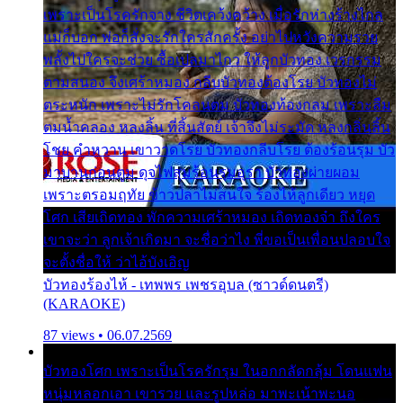
เพราะเป็นโรครักจาง ชีวิตเคว้งคว้าง เมื่อรักห่างร้างไกล
แม่ก็บอก พ่อก็สั่งจะรักใครสักครั้ง อย่าไปหวังความรวย
พลั้งไปใครจะช่วย ซื้อเปลมาไกว ให้ลูกบัวทอง เวรกรรม
ตามสนอง จึงเศร้าหมอง กลีบบัวทองต้องโรย บัวทองไม่
ตระหนัก เพราะไม่รักโคลนตม บัวทองท้องกลม เพราะลืม
ตมน้ำคลอง หลงลิ้น ที่สิ้นสัตย์ เจ้าจึงไม่ระมัด หลงกลิ่นลิ้น
โชย คำหวาน เขาวาดโรย บัวทองกลีบโรย ต้องร้อนรุม บัว
มาบานก่อนตูม ดุจไฟสุมร้อนรุมอุรา บัวทองผ่ายผอม
เพราะตรอมฤทัย ข้าวปลาไม่สนใจ ร้องไห้ลูกเดียว หยุด
โศก เสียเถิดทอง พักความเศร้าหมอง เถิดทองจ๋า ถึงใคร
เขาจะว่า ลูกเจ้าเกิดมา จะชื่อว่าไง พี่ขอเป็นเพื่อนปลอบใจ
จะตั้งชื่อให้ ว่าไอ้บังเอิญ
บัวทองร้องไห้ - เทพพร เพชรอุบล (ซาวด์ดนตรี)
(KARAOKE)
87 views • 06.07.2569
บัวทองโศก เพราะเป็นโรครักรุม ในอกกลัดกลุ้ม โดนแฟน
หนุ่มหลอกเอา เขารวย และรูปหล่อ มาพะเน้าพะนอ