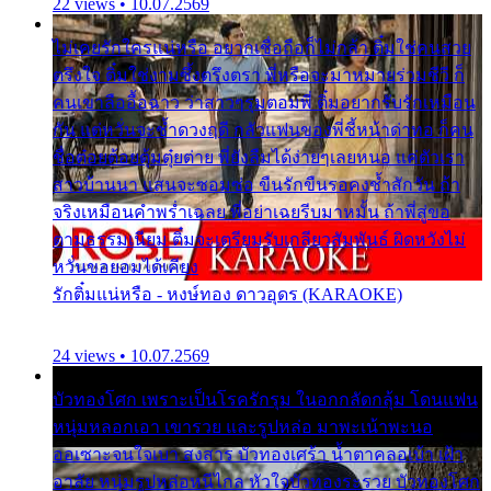
22 views • 10.07.2569
ไม่เคยรักใครแน่หรือ อยากเชื่อถือก็ไม่กล้า ติ๋มใช่คนสวย
ตรึงใจ ติ๋มใช่งามซึ้งตรึงตรา พี่หรือจะมาหมายร่วมชีวี ก็
คนเขาลืออื้อฉาว ว่าสาวๆรุมตอมพี่ ติ๋มอยากรับรักเหมือน
กัน แต่หวั่นจะช้ำดวงฤดี กลัวแฟนของพี่ชี้หน้าด่าทอ ก็คน
ชื่อต๋อยต้อยตุ้มตุ๋ยต่าย พี่ยังลืมได้ง่ายๆเลยหนอ แค่ตัวเรา
สาวบ้านนา แสนจะซอมซ่อ ขืนรักขืนรอคงช้ำสักวัน ถ้า
จริงเหมือนคำพร่ำเฉลย พี่อย่าเฉยรีบมาหมั้น ถ้าพี่สู่ขอ
ตามธรรมเนียม ติ๋มจะเตรียมรับเกลียวสัมพันธ์ ผิดหวังไม่
หวั่นขอยอมได้เคียง
รักติ๋มแน่หรือ - หงษ์ทอง ดาวอุดร (KARAOKE)
24 views • 10.07.2569
บัวทองโศก เพราะเป็นโรครักรุม ในอกกลัดกลุ้ม โดนแฟน
หนุ่มหลอกเอา เขารวย และรูปหล่อ มาพะเน้าพะนอ
ออเซาะจนใจเบา สงสาร บัวทองเศร้า น้ำตาคลอเบ้า เฝ้า
อาลัย หนุ่มรูปหล่อหนีไกล หัวใจบัวทองระรวย บัวทองโศก