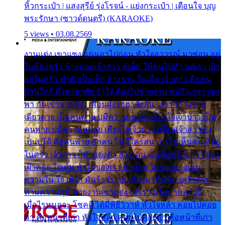
หิ้วกระเป๋า | แสงสุรีย์ รุ่งโรจน์ - แย่งกระเป๋า | เตือนใจ บุญ
พระรักษา (ซาวด์ดนตรี) (KARAOKE)
5 views • 03.08.2569
งานแต่ง เขาแซง แย่งเอาไปก่อน หัวใจอาวรณ์ มาซ่อน อยู่
ในห้องครัว ข้างนอกเจ้าสาว ส่งยิ้ม ให้คนไปทั่ว แต่เรา เฝ้า
อยู่ในครัว ทำตัวเป็นเด็ก ล้างจาน ในเมื่อ เจ้าสาว คือคน
บ้านใกล้ พึ่งพาอาศัย จำใจ ต้องไปช่วยงาน พอถึงเวลา เขา
พา กันเข้าพาขวัญ เพื่อนฝูง เฮฮาดังลั่น แต่เราล้างจาน
เดียวดาย เป็นคนพ่าย บ่มีความหมาย เคียงใจเจ้าบ่าว เป็น
คนพ่าย บ่มีความหมาย เคียงใจเจ้าบ่าว เพื่อนเจ้าสาว ยัง
เป็นบ่ได้ คือคนพ่าย ฮักคน ไม่มีใครสน เขาไม่เห็นคน ที่อยู่
ในครัว เจ้าสาว ก็มัวแต่งตัว สวยเด่น นั่งเคียงเจ้าบ่าว ที่เขา
เฝ้าคอย ใจเต้น หัวใจของเรา ลำเค็ญ ใครจะมองเห็น
ความใน ใจ เศร้า มันร้าวระบม ต้องมาขื่นขม เศร้าตรม
ท่ามความสุขี ช่วยงานเขาแต่ง แต่เรา แล้งมาหลายปี
เมื่อไรหนอจะ โชคดี ได้มีพิธีวิวาห์ หัวใจหล้า คอยไปคอย
มา คือหน้าที่เก่า หัวใจหล้า คอยไปคอยมา คือหน้าที่เก่า