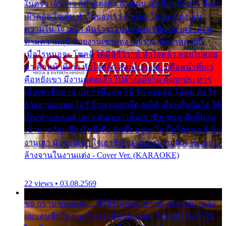
ในครัว เจ้าสาว ก็มัวแต่งตัว สวยเด่น นั่งเคียงเจ้าบ่าว ที่เขา
เฝ้าคอย ใจเต้น หัวใจของเรา ลำเค็ญ ใครจะมองเห็น
ความใน ใจ เศร้า มันร้าวระบม ต้องมาขื่นขม เศร้าตรม
ท่ามความสุขี ช่วยงานเขาแต่ง แต่เรา แล้งมาหลายปี
เมื่อไรหนอจะ โชคดี ได้มีพิธีวิวาห์ หัวใจหล้า คอยไปคอย
มา คือหน้าที่เก่า หัวใจหล้า คอยไปคอยมา คือหน้าที่เก่า
คือหยังเขา มีงานแต่งแล้ว ไปล้างแต่จาน ดั่งถูกประหาร
เมื่อเขาชื่นบาน แต่เราขื่นขม โอ้ รัก ลอยลม ไม่สม ดัง ใจ
ล้างจานคอยคู่ ไม่รู้ อีกนานเท่าใด จะได้ เลื่อนขั้นบันได ได้
เป็น ตำแหน่งเจ้าสาว มันเหงา เห็นเขามีคู่ ซมดู มีคู่ก็ม่วน
เข้าพาขวัญ เสียงโห่ตึงตึง มันซึ้ง อยู่แก่ใจ มื้อใด๋หนอ สิเป็น
งานเฮา มัวซอยเขา ใจเฮาซิด้าน มันทรมาน จับจาน เอย…
ล้างจานในงานแต่ง - Cover Ver. (KARAOKE)
22 views • 03.08.2569
ขอ กราบ ขอบคุณ.... ที่ได้รับไออุ่น การุณ จากแฟน เพลง
ผมแสนชื่นใจ หายวังเวง เมื่อแฟนเพลง ให้กำลังใจ น้ำใจ