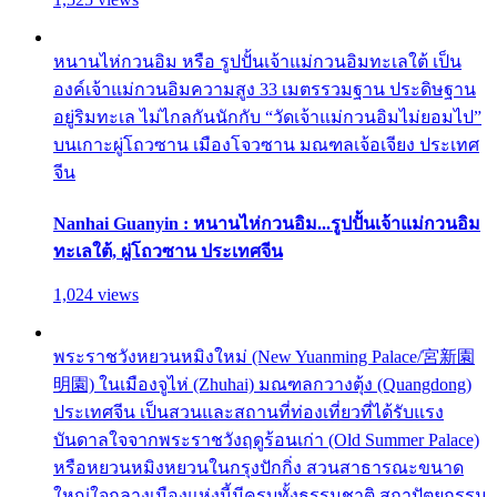
หนานไห่กวนอิม หรือ รูปปั้นเจ้าแม่กวนอิมทะเลใต้ เป็น
องค์เจ้าแม่กวนอิมความสูง 33 เมตรรวมฐาน ประดิษฐาน
อยู่ริมทะเล ไม่ไกลกันนักกับ “วัดเจ้าแม่กวนอิมไม่ยอมไป”
บนเกาะผู่โถวซาน เมืองโจวซาน มณฑลเจ้อเจียง ประเทศ
จีน
Nanhai Guanyin : หนานไห่กวนอิม...รูปปั้นเจ้าแม่กวนอิม
ทะเลใต้, ผู่โถวซาน ประเทศจีน
1,024 views
พระราชวังหยวนหมิงใหม่ (New Yuanming Palace/宮新園
明園) ในเมืองจูไห่ (Zhuhai) มณฑลกวางตุ้ง (Quangdong)
ประเทศจีน เป็นสวนและสถานที่ท่องเที่ยวที่ได้รับแรง
บันดาลใจจากพระราชวังฤดูร้อนเก่า (Old Summer Palace)
หรือหยวนหมิงหยวนในกรุงปักกิ่ง สวนสาธารณะขนาด
ใหญ่ใจกลางเมืองแห่งนี้มีครบทั้งธรรมชาติ สถาปัตยกรรม