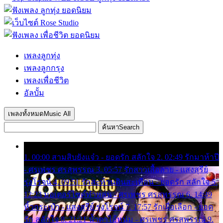
เพลงลูกทุ่ง
เพลงลูกกรุง
เพลงเพื่อชีวิต
อัลบั้ม
เพลงทั้งหมด
Music All
ค้นหา
Search
1. 00:00 สามสิบยังแจ๋ว - ยอดรัก สลักใจ 2. 02:49 รักมาห้าปี
- ศรเพชร ศรสุพรรณ 3. 05:57 รักสาวเสื้อลาย - แสงสุรีย์
รุ่งโรจน์ 4. 09:51 รักสะท้านดินสะเทือน - ยอดรัก สลักใจ 5.
12:23 มอเตอร์ไซค์ทำหล่น - ศรเพชร ศรสุพรรณ 6. 14:49
หิ้วกระเป๋า - แสงสุรีย์ รุ่งโรจน์ 7. 17:57 รักเผื่อเลือก - ยอด
รัก สลักใจ 8. 21:21 น้ำตาไอ้หนุ่ม - ศรเพชร ศรสุพรรณ 9.