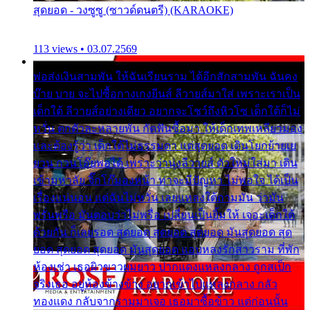
สุดยอด - วงซูซู (ซาวด์ดนตรี) (KARAOKE)
113 views • 03.07.2569
พ่อส่งเงินสามพัน ให้ฉันเรียนราม ได้อีกสักสามพัน ฉันคง
บ๊าย บาย จะไปซื้อกางเกงยีนส์ ลีวายส์มาใส่ เพราะเราเป็น
เด็กใต้ ลีวายส์อย่างเดียว อยากจะโชว์ถึงหิวโซ เด็กใต้ก็ไม่
หวั่น ตกตัวละหลายพัน กัดฟันซื้อมา ให้เด็กเทพเหลียวมอง
และต้องรู้ว่า เด็กใต้ไม่ธรรมดา แต่สุดยอด เดินโยกย้ายเย
ยวน กวนโอ๊ยพอได้ เพราะว่านุ่งลีวายส์ ตัวใหม่ใส่มา เดิน
เข้ามหาลัย จิ๊กโก๊มองหน้า ท่าจะมีปัญหา ไม่พอใจ ได้เป็น
เรื่องแน่นอน แต่ฉันไม่หวั่น เลยแหลงใต้ถามมัน ว่ามัน
พรั่นพรือ มันตอบว่าไม่พรื่อ เปลี่ยนเป็นยิ้มให้ เจอะเด็กใต้
ด้วยกัน ก็เลยรอด สุดยอด สุดยอด สุดยอด มันสุดยอด สุด
ยอด สุดยอด สุดยอด มันสุดยอด แอบหลงรักสาวราม ที่พัก
ห้องเช่า เธอผิวขาวผมยาว ปากแดงแหลงกลาง ถูกสเป็ก
จริงเธอ อยู่ห้องข้างข้าง อยากเข้าไปแหลงกลาง กลัว
ทองแดง กลับจากรามมาเจอ เธอมาซื้อข้าว แต่ก่อนนั้น