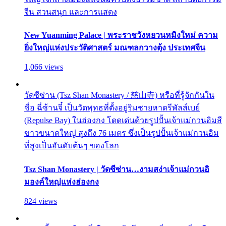
จีน สวนสนุก และการแสดง
New Yuanming Palace | พระราชวังหยวนหมิงใหม่ ความ
ยิ่งใหญ่แห่งประวัติศาสตร์ มณฑลกวางตุ้ง ประเทศจีน
1,066 views
วัดซีซ่าน (Tsz Shan Monastery / 慈山寺) หรือที่รู้จักกันใน
ชื่อ ฉี่ซ้านจี๋ เป็นวัดพุทธที่ตั้งอยู่ริมชายหาดรีพัลส์เบย์
(Repulse Bay) ในฮ่องกง โดดเด่นด้วยรูปปั้นเจ้าแม่กวนอิมสี
ขาวขนาดใหญ่ สูงถึง 76 เมตร ซึ่งเป็นรูปปั้นเจ้าแม่กวนอิม
ที่สูงเป็นอันดับต้นๆ ของโลก
Tsz Shan Monastery | วัดซีซ่าน…งามสง่าเจ้าแม่กวนอิ
มองค์ใหญ่แห่งฮ่องกง
824 views