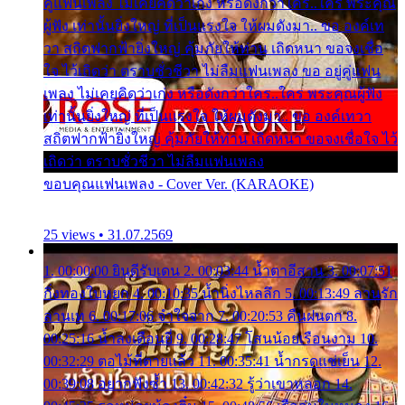
คู่แฟนเพลง ไม่เคยคิดว่าเก่ง หรือดังกว่าใคร..ใคร พระคุณ
ผู้ฟัง เท่านั้นยิ่งใหญ่ ที่เป็นแรงใจ ให้ผมดังมา.. ขอ องค์เท
วา สถิตฟากฟ้ายิ่งใหญ่ คุ้มภัยให้ท่าน เถิดหนา ขอจงเชื่อ
ใจ ไว้เถิดว่า ตราบชั่วชีวา ไม่ลืมแฟนเพลง ขอ อยู่คู่แฟน
เพลง ไม่เคยคิดว่าเก่ง หรือดังกว่าใคร..ใคร พระคุณผู้ฟัง
เท่านั้นยิ่งใหญ่ ที่เป็นแรงใจ ให้ผมดังมา.. ขอ องค์เทวา
สถิตฟากฟ้ายิ่งใหญ่ คุ้มภัยให้ท่าน เถิดหนา ขอจงเชื่อใจ ไว้
เถิดว่า ตราบชั่วชีวา ไม่ลืมแฟนเพลง
ขอบคุณแฟนเพลง - Cover Ver. (KARAOKE)
25 views • 31.07.2569
1. 00:00:00 ยินดีรับเดน 2. 00:03:44 น้ำตาอีสาน 3. 00:07:51
กิ่งทองใบหยก 4. 00:10:35 น้ำนิ่งไหลลึก 5. 00:13:49 ลานรัก
ลานเท 6. 00:17:06 จำใจจาก 7. 00:20:53 คืนฝนตก 8.
00:25:16 น้ำลงเดือนยี่ 9. 00:28:47 โสนน้อยเรือนงาม 10.
00:32:29 ตอไม้ที่ตายแล้ว 11. 00:35:41 น้ำกรดแช่เย็น 12.
00:39:08 อยากฟังซ้ำ 13. 00:42:32 รู้ว่าเขาหลอก 14.