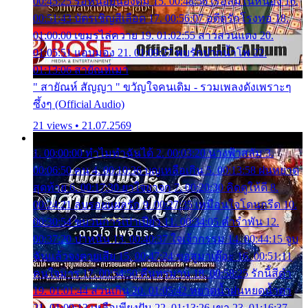
00:45:25 รอหน่อยน้องติ๋ม 15. 00:48:56 เรือล่มในหนอง 16.
00:51:43 บัตรเชิญสีเลือด 17. 00:56:07 อดีตรักโรงทอ 18.
01:00:00 เขมรไล่ควาย 19. 01:02:55 สาวสวนแตง 20.
01:05:51 แอบมอง 21. 01:09:27 พบรักปากน้ำโพ 22.
01:13:06 สายัณห์เมา
" สายัณห์ สัญญา " ขวัญใจคนเดิม - รวมเพลงดังเพราะๆ
ซึ้งๆ (Official Audio)
21 views • 21.07.2569
1. 00:00:00 ทำไมทำฉันได้ 2. 00:03:20 นางฟ้าสลัม 3.
00:06:50 คน 4. 00:10:36 บุญเหลือเกิน 5. 00:13:58 ฝนหยาด
สุดท้าย 6. 00:17:30 ยาใจยาจก 7. 00:20:30 คิดดูให้ดี 8.
00:24:21 ลบรอยแผลรัก 9. 00:27:35 เหมือนใจโดนกรีด 10.
00:30:54 ขบวนการเปาเปียว 11. 00:34:05 คำรำพัน 12.
00:37:20 ปาหนัน 13. 00:40:37 ใจเจ้ากรรม 14. 00:44:15 จูบ
ฉันแล้วจงตายเสีย 15. 00:47:24 ขอสูมาเต๊อะ 16. 00:51:11
คนใจมาร 17. 00:54:50 คืนทรมาน 18. 00:58:25 รักนี้สีดำ
19. 01:01:44 ส่วนเกิน 20. 01:05:42 หยาดน้ำฝนหยดน้ำตา
21. 01:09:13 เหลือเพียงฝัน 22. 01:13:26 เขา 23. 01:16:37