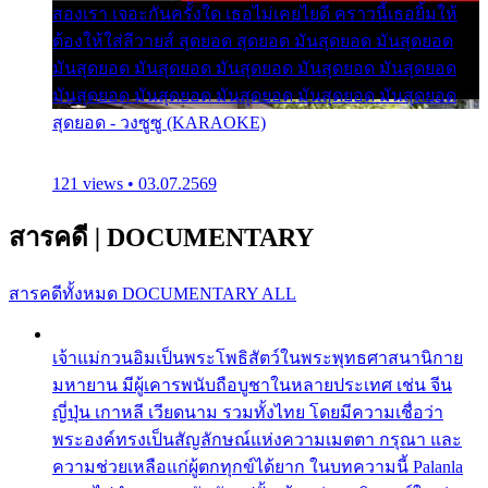
สองเรา เจอะกันครั้งใด เธอไม่เคยไยดี คราวนี้เธอยิ้มให้
ต้องให้ใส่ลีวายส์ สุดยอด สุดยอด มันสุดยอด มันสุดยอด
มันสุดยอด มันสุดยอด มันสุดยอด มันสุดยอด มันสุดยอด
มันสุดยอด มันสุดยอด มันสุดยอด มันสุดยอด มันสุดยอด
สุดยอด - วงซูซู (KARAOKE)
121 views • 03.07.2569
สารคดี
|
DOCUMENTARY
สารคดีทั้งหมด
DOCUMENTARY ALL
เจ้าแม่กวนอิมเป็นพระโพธิสัตว์ในพระพุทธศาสนานิกาย
มหายาน มีผู้เคารพนับถือบูชาในหลายประเทศ เช่น จีน
ญี่ปุ่น เกาหลี เวียดนาม รวมทั้งไทย โดยมีความเชื่อว่า
พระองค์ทรงเป็นสัญลักษณ์แห่งความเมตตา กรุณา และ
ความช่วยเหลือแก่ผู้ตกทุกข์ได้ยาก ในบทความนี้ Palanla