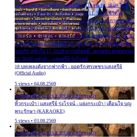
24:27 สามเณรกำพร้า - แสงสุรีย์ รุ่งโรจน์ 10. 28:08 ไม่มี
เวลาไปหาเมียน้อย - ยอดรัก สลักใจ 11. 31:29 ชีวิตไอ้
ธรรม - ศรเพชร ศรสุพรรณ 12. 35:26 ทหารอากาศขาดรัก
- แสงสุรีย์ รุ่งโรจน์ 13. 39:01 คนหัวใจโทรม - ยอดรัก สลัก
ใจ 14. 42:49 ไอ้หวังตายแน่ - ศรเพชร ศรสุพรรณ 15. 46:35
ธาตุแท้ของเธอ - แสงสุรีย์ รุ่งโรจน์ 16. 49:57 กำนันกำใน -
ยอดรัก สลักใจ 17. 52:29 สาวบริสุทธิ์ - ศรเพชร ศรสุพรรณ
18. 56:05 แต๋วจ๋า - แสงสุรีย์ รุ่งโรจน์
18 บทเพลงดังจากฟากฟ้า - ยอดรัก/ศรเพชร/แสงสุรีย์
(Official Audio)
5 views • 04.08.2569
1. 00:00 หิ้วกระเป๋า 2. 03:30 แย่งกระเป๋า
หิ้วกระเป๋า | แสงสุรีย์ รุ่งโรจน์ - แย่งกระเป๋า | เตือนใจ บุญ
พระรักษา (KARAOKE)
5 views • 03.08.2569
1. 00:00 หิ้วกระเป๋า 2. 03:30 แย่งกระเป๋า