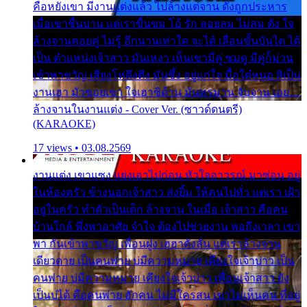
คือหยังเขา มีงานแต่งแล้ว ไปล้างแต่จาน ดั่งถูกประหาร
เมื่อเขาชื่นบาน แต่เราขื่นขม โอ้ รัก ลอยลม ไม่สม ดัง ใจ
ล้างจานคอยคู่ ไม่รู้ อีกนานเท่าใด จะได้ เลื่อนขั้นบันได ได้
เป็น ตำแหน่งเจ้าสาว มันเหงา เห็นเขามีคู่ ซมดู มีคู่ก็ม่วน
เข้าพาขวัญ เสียงโห่ตึงตึง มันซึ้ง อยู่แก่ใจ มื้อใด๋หนอ สิเป็น
งานเฮา มัวซอยเขา ใจเฮาซิด้าน มันทรมาน จับจาน เอย…
ล้างจานในงานแต่ง - Cover Ver. (ซาวด์ดนตรี)
(KARAOKE)
17 views • 03.08.2569
งานแต่ง เขาแซง แย่งเอาไปก่อน หัวใจอาวรณ์ มาซ่อน อยู่
ในห้องครัว ข้างนอกเจ้าสาว ส่งยิ้ม ให้คนไปทั่ว แต่เรา เฝ้า
อยู่ในครัว ทำตัวเป็นเด็ก ล้างจาน ในเมื่อ เจ้าสาว คือคน
บ้านใกล้ พึ่งพาอาศัย จำใจ ต้องไปช่วยงาน พอถึงเวลา เขา
พา กันเข้าพาขวัญ เพื่อนฝูง เฮฮาดังลั่น แต่เราล้างจาน
เดียวดาย เป็นคนพ่าย บ่มีความหมาย เคียงใจเจ้าบ่าว เป็น
คนพ่าย บ่มีความหมาย เคียงใจเจ้าบ่าว เพื่อนเจ้าสาว ยัง
เป็นบ่ได้ คือคนพ่าย ฮักคน ไม่มีใครสน เขาไม่เห็นคน ที่อยู่