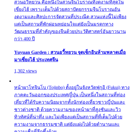
สวนอวี้หยวน คือหนึ่งในสวนจีนโบราณที่งดงามที่สุดใน
เซี่ยงไฮ้ เพราะเต็มไปด้วยสถาปัตยกรรมจีนโบราณอัน
งดงามและศิลปะการจัดสวนที่ประณีต สวนแห่งนี้ไม่เพียง
แต่เป็นสถานที่พักผ่อนหย่อนใจแต่ยังเป็นมรดกทาง
วัฒนธรรมที่สำคัญของจีนด้วยประวัติศาสตร์อันยาวนาน
กว่า 400 ปี
Yuyuan Garden : สวนอวี้หยวน จุดเช็กอินห้ามพลาดเมื่อ
มาเซี่ยงไฮ้ ประเทศจีน
1,302 views
หน้าผาโทจินโบ (Tojinbo) ตั้งอยู่ในจังหวัดฟุกุอิ (Fukui) ทาง
ภาคตะวันออกของประเทศญี่ปุ่น เป็นหนึ่งในสถานที่ท่อง
เที่ยวที่ได้รับความนิยมจากทั้งนักท่องเที่ยวชาวญี่ปุ่นและ
ชาวต่างชาติ ด้วยความงามของหน้าผาที่สูงชันและวิว
ทิวทัศน์ที่น่าทึ่ง และไม่เพียงแต่เป็นสถานที่ที่เต็มไปด้วย
ความงามจากธรรมชาติ แต่ยังแฝงไปด้วยตำนานและ
ความเชื่อที่ลึกซึ้งด้วย