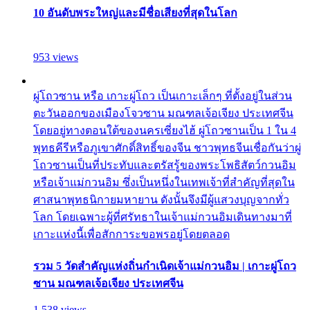
10 อันดับพระใหญ่และมีชื่อเสียงที่สุดในโลก
953 views
ผู่โถวซาน หรือ เกาะผู่โถว เป็นเกาะเล็กๆ ที่ตั้งอยู่ในส่วน
ตะวันออกของเมืองโจวซาน มณฑลเจ้อเจียง ประเทศจีน
โดยอยู่ทางตอนใต้ของนครเซี่ยงไฮ้ ผู่โถวซานเป็น 1 ใน 4
พุทธคีรีหรือภูเขาศักดิ์สิทธิ์ของจีน ชาวพุทธจีนเชื่อกันว่าผู่
โถวซานเป็นที่ประทับและตรัสรู้ของพระโพธิสัตว์กวนอิม
หรือเจ้าแม่กวนอิม ซึ่งเป็นหนึ่งในเทพเจ้าที่สำคัญที่สุดใน
ศาสนาพุทธนิกายมหายาน ดังนั้นจึงมีผู้แสวงบุญจากทั่ว
โลก โดยเฉพาะผู้ที่ศรัทธาในเจ้าแม่กวนอิมเดินทางมาที่
เกาะแห่งนี้เพื่อสักการะขอพรอยู่โดยตลอด
รวม 5 วัดสำคัญแห่งถิ่นกำเนิดเจ้าแม่กวนอิม | เกาะผู่โถว
ซาน มณฑลเจ้อเจียง ประเทศจีน
1,538 views