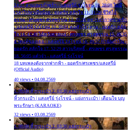
24:27 สามเณรกำพร้า - แสงสุรีย์ รุ่งโรจน์ 10. 28:08 ไม่มี
เวลาไปหาเมียน้อย - ยอดรัก สลักใจ 11. 31:29 ชีวิตไอ้
ธรรม - ศรเพชร ศรสุพรรณ 12. 35:26 ทหารอากาศขาดรัก
- แสงสุรีย์ รุ่งโรจน์ 13. 39:01 คนหัวใจโทรม - ยอดรัก สลัก
ใจ 14. 42:49 ไอ้หวังตายแน่ - ศรเพชร ศรสุพรรณ 15. 46:35
ธาตุแท้ของเธอ - แสงสุรีย์ รุ่งโรจน์ 16. 49:57 กำนันกำใน -
ยอดรัก สลักใจ 17. 52:29 สาวบริสุทธิ์ - ศรเพชร ศรสุพรรณ
18. 56:05 แต๋วจ๋า - แสงสุรีย์ รุ่งโรจน์
18 บทเพลงดังจากฟากฟ้า - ยอดรัก/ศรเพชร/แสงสุรีย์
(Official Audio)
40 views • 04.08.2569
1. 00:00 หิ้วกระเป๋า 2. 03:30 แย่งกระเป๋า
หิ้วกระเป๋า | แสงสุรีย์ รุ่งโรจน์ - แย่งกระเป๋า | เตือนใจ บุญ
พระรักษา (KARAOKE)
32 views • 03.08.2569
1. 00:00 หิ้วกระเป๋า 2. 03:30 แย่งกระเป๋า