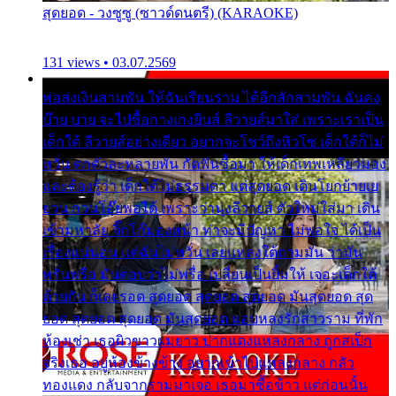
สุดยอด - วงซูซู (ซาวด์ดนตรี) (KARAOKE)
131 views • 03.07.2569
พ่อส่งเงินสามพัน ให้ฉันเรียนราม ได้อีกสักสามพัน ฉันคง
บ๊าย บาย จะไปซื้อกางเกงยีนส์ ลีวายส์มาใส่ เพราะเราเป็น
เด็กใต้ ลีวายส์อย่างเดียว อยากจะโชว์ถึงหิวโซ เด็กใต้ก็ไม่
หวั่น ตกตัวละหลายพัน กัดฟันซื้อมา ให้เด็กเทพเหลียวมอง
และต้องรู้ว่า เด็กใต้ไม่ธรรมดา แต่สุดยอด เดินโยกย้ายเย
ยวน กวนโอ๊ยพอได้ เพราะว่านุ่งลีวายส์ ตัวใหม่ใส่มา เดิน
เข้ามหาลัย จิ๊กโก๊มองหน้า ท่าจะมีปัญหา ไม่พอใจ ได้เป็น
เรื่องแน่นอน แต่ฉันไม่หวั่น เลยแหลงใต้ถามมัน ว่ามัน
พรั่นพรือ มันตอบว่าไม่พรื่อ เปลี่ยนเป็นยิ้มให้ เจอะเด็กใต้
ด้วยกัน ก็เลยรอด สุดยอด สุดยอด สุดยอด มันสุดยอด สุด
ยอด สุดยอด สุดยอด มันสุดยอด แอบหลงรักสาวราม ที่พัก
ห้องเช่า เธอผิวขาวผมยาว ปากแดงแหลงกลาง ถูกสเป็ก
จริงเธอ อยู่ห้องข้างข้าง อยากเข้าไปแหลงกลาง กลัว
ทองแดง กลับจากรามมาเจอ เธอมาซื้อข้าว แต่ก่อนนั้น