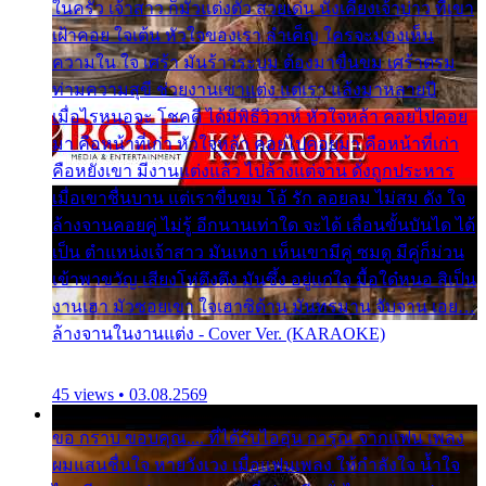
ในครัว เจ้าสาว ก็มัวแต่งตัว สวยเด่น นั่งเคียงเจ้าบ่าว ที่เขา
เฝ้าคอย ใจเต้น หัวใจของเรา ลำเค็ญ ใครจะมองเห็น
ความใน ใจ เศร้า มันร้าวระบม ต้องมาขื่นขม เศร้าตรม
ท่ามความสุขี ช่วยงานเขาแต่ง แต่เรา แล้งมาหลายปี
เมื่อไรหนอจะ โชคดี ได้มีพิธีวิวาห์ หัวใจหล้า คอยไปคอย
มา คือหน้าที่เก่า หัวใจหล้า คอยไปคอยมา คือหน้าที่เก่า
คือหยังเขา มีงานแต่งแล้ว ไปล้างแต่จาน ดั่งถูกประหาร
เมื่อเขาชื่นบาน แต่เราขื่นขม โอ้ รัก ลอยลม ไม่สม ดัง ใจ
ล้างจานคอยคู่ ไม่รู้ อีกนานเท่าใด จะได้ เลื่อนขั้นบันได ได้
เป็น ตำแหน่งเจ้าสาว มันเหงา เห็นเขามีคู่ ซมดู มีคู่ก็ม่วน
เข้าพาขวัญ เสียงโห่ตึงตึง มันซึ้ง อยู่แก่ใจ มื้อใด๋หนอ สิเป็น
งานเฮา มัวซอยเขา ใจเฮาซิด้าน มันทรมาน จับจาน เอย…
ล้างจานในงานแต่ง - Cover Ver. (KARAOKE)
45 views • 03.08.2569
ขอ กราบ ขอบคุณ.... ที่ได้รับไออุ่น การุณ จากแฟน เพลง
ผมแสนชื่นใจ หายวังเวง เมื่อแฟนเพลง ให้กำลังใจ น้ำใจ