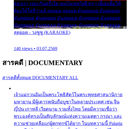
สองเรา เจอะกันครั้งใด เธอไม่เคยไยดี คราวนี้เธอยิ้มให้
ต้องให้ใส่ลีวายส์ สุดยอด สุดยอด มันสุดยอด มันสุดยอด
มันสุดยอด มันสุดยอด มันสุดยอด มันสุดยอด มันสุดยอด
มันสุดยอด มันสุดยอด มันสุดยอด มันสุดยอด มันสุดยอด
สุดยอด - วงซูซู (KARAOKE)
140 views • 03.07.2569
สารคดี
|
DOCUMENTARY
สารคดีทั้งหมด
DOCUMENTARY ALL
เจ้าแม่กวนอิมเป็นพระโพธิสัตว์ในพระพุทธศาสนานิกาย
มหายาน มีผู้เคารพนับถือบูชาในหลายประเทศ เช่น จีน
ญี่ปุ่น เกาหลี เวียดนาม รวมทั้งไทย โดยมีความเชื่อว่า
พระองค์ทรงเป็นสัญลักษณ์แห่งความเมตตา กรุณา และ
ความช่วยเหลือแก่ผู้ตกทุกข์ได้ยาก ในบทความนี้ Palanla