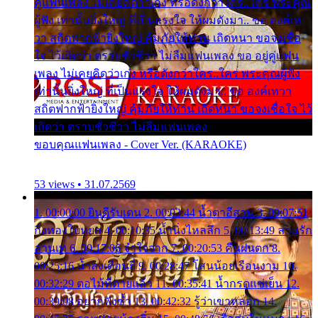
คู่แฟนเพลง ไม่เคยคิดว่าเก่ง หรือดังกว่าใคร..ใคร พระคุณ
ผู้ฟัง เท่านั้นยิ่งใหญ่ ที่เป็นแรงใจ ให้ผมดังมา.. ขอ องค์เท
วา สถิตฟากฟ้ายิ่งใหญ่ คุ้มภัยให้ท่าน เถิดหนา ขอจงเชื่อ
ใจ ไว้เถิดว่า ตราบชั่วชีวา ไม่ลืมแฟนเพลง ขอ อยู่คู่แฟน
เพลง ไม่เคยคิดว่าเก่ง หรือดังกว่าใคร..ใคร พระคุณผู้ฟัง
เท่านั้นยิ่งใหญ่ ที่เป็นแรงใจ ให้ผมดังมา.. ขอ องค์เทวา
สถิตฟากฟ้ายิ่งใหญ่ คุ้มภัยให้ท่าน เถิดหนา ขอจงเชื่อใจ ไว้
เถิดว่า ตราบชั่วชีวา ไม่ลืมแฟนเพลง
ขอบคุณแฟนเพลง - Cover Ver. (KARAOKE)
53 views • 31.07.2569
1. 00:00:00 ยินดีรับเดน 2. 00:03:44 น้ำตาอีสาน 3. 00:07:51
กิ่งทองใบหยก 4. 00:10:35 น้ำนิ่งไหลลึก 5. 00:13:49 ลานรัก
ลานเท 6. 00:17:06 จำใจจาก 7. 00:20:53 คืนฝนตก 8.
00:25:16 น้ำลงเดือนยี่ 9. 00:28:47 โสนน้อยเรือนงาม 10.
00:32:29 ตอไม้ที่ตายแล้ว 11. 00:35:41 น้ำกรดแช่เย็น 12.
00:39:08 อยากฟังซ้ำ 13. 00:42:32 รู้ว่าเขาหลอก 14.