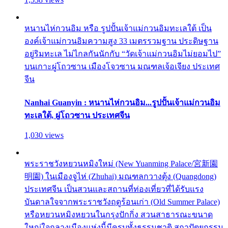
หนานไห่กวนอิม หรือ รูปปั้นเจ้าแม่กวนอิมทะเลใต้ เป็น
องค์เจ้าแม่กวนอิมความสูง 33 เมตรรวมฐาน ประดิษฐาน
อยู่ริมทะเล ไม่ไกลกันนักกับ “วัดเจ้าแม่กวนอิมไม่ยอมไป”
บนเกาะผู่โถวซาน เมืองโจวซาน มณฑลเจ้อเจียง ประเทศ
จีน
Nanhai Guanyin : หนานไห่กวนอิม...รูปปั้นเจ้าแม่กวนอิม
ทะเลใต้, ผู่โถวซาน ประเทศจีน
1,030 views
พระราชวังหยวนหมิงใหม่ (New Yuanming Palace/宮新園
明園) ในเมืองจูไห่ (Zhuhai) มณฑลกวางตุ้ง (Quangdong)
ประเทศจีน เป็นสวนและสถานที่ท่องเที่ยวที่ได้รับแรง
บันดาลใจจากพระราชวังฤดูร้อนเก่า (Old Summer Palace)
หรือหยวนหมิงหยวนในกรุงปักกิ่ง สวนสาธารณะขนาด
ใหญ่ใจกลางเมืองแห่งนี้มีครบทั้งธรรมชาติ สถาปัตยกรรม