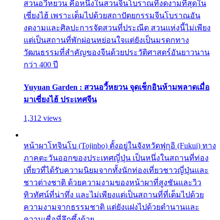
สวนอวี้หยวน คือหนึ่งในสวนจีนโบราณที่งดงามที่สุดใน
เซี่ยงไฮ้ เพราะเต็มไปด้วยสถาปัตยกรรมจีนโบราณอัน
งดงามและศิลปะการจัดสวนที่ประณีต สวนแห่งนี้ไม่เพียง
แต่เป็นสถานที่พักผ่อนหย่อนใจแต่ยังเป็นมรดกทาง
วัฒนธรรมที่สำคัญของจีนด้วยประวัติศาสตร์อันยาวนาน
กว่า 400 ปี
Yuyuan Garden : สวนอวี้หยวน จุดเช็กอินห้ามพลาดเมื่อ
มาเซี่ยงไฮ้ ประเทศจีน
1,312 views
หน้าผาโทจินโบ (Tojinbo) ตั้งอยู่ในจังหวัดฟุกุอิ (Fukui) ทาง
ภาคตะวันออกของประเทศญี่ปุ่น เป็นหนึ่งในสถานที่ท่อง
เที่ยวที่ได้รับความนิยมจากทั้งนักท่องเที่ยวชาวญี่ปุ่นและ
ชาวต่างชาติ ด้วยความงามของหน้าผาที่สูงชันและวิว
ทิวทัศน์ที่น่าทึ่ง และไม่เพียงแต่เป็นสถานที่ที่เต็มไปด้วย
ความงามจากธรรมชาติ แต่ยังแฝงไปด้วยตำนานและ
ความเชื่อที่ลึกซึ้งด้วย