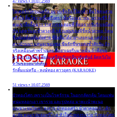
47 views • 10.07.2569
ไม่เคยรักใครแน่หรือ อยากเชื่อถือก็ไม่กล้า ติ๋มใช่คนสวย
ตรึงใจ ติ๋มใช่งามซึ้งตรึงตรา พี่หรือจะมาหมายร่วมชีวี ก็
คนเขาลืออื้อฉาว ว่าสาวๆรุมตอมพี่ ติ๋มอยากรับรักเหมือน
กัน แต่หวั่นจะช้ำดวงฤดี กลัวแฟนของพี่ชี้หน้าด่าทอ ก็คน
ชื่อต๋อยต้อยตุ้มตุ๋ยต่าย พี่ยังลืมได้ง่ายๆเลยหนอ แค่ตัวเรา
สาวบ้านนา แสนจะซอมซ่อ ขืนรักขืนรอคงช้ำสักวัน ถ้า
จริงเหมือนคำพร่ำเฉลย พี่อย่าเฉยรีบมาหมั้น ถ้าพี่สู่ขอ
ตามธรรมเนียม ติ๋มจะเตรียมรับเกลียวสัมพันธ์ ผิดหวังไม่
หวั่นขอยอมได้เคียง
รักติ๋มแน่หรือ - หงษ์ทอง ดาวอุดร (KARAOKE)
51 views • 10.07.2569
บัวทองโศก เพราะเป็นโรครักรุม ในอกกลัดกลุ้ม โดนแฟน
หนุ่มหลอกเอา เขารวย และรูปหล่อ มาพะเน้าพะนอ
ออเซาะจนใจเบา สงสาร บัวทองเศร้า น้ำตาคลอเบ้า เฝ้า
อาลัย หนุ่มรูปหล่อหนีไกล หัวใจบัวทองระรวย บัวทองโศก