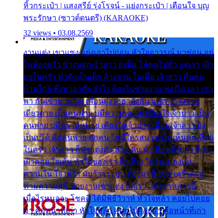
หิ้วกระเป๋า | แสงสุรีย์ รุ่งโรจน์ - แย่งกระเป๋า | เตือนใจ บุญ
พระรักษา (ซาวด์ดนตรี) (KARAOKE)
32 views • 03.08.2569
งานแต่ง เขาแซง แย่งเอาไปก่อน หัวใจอาวรณ์ มาซ่อน อยู่
ในห้องครัว ข้างนอกเจ้าสาว ส่งยิ้ม ให้คนไปทั่ว แต่เรา เฝ้า
อยู่ในครัว ทำตัวเป็นเด็ก ล้างจาน ในเมื่อ เจ้าสาว คือคน
บ้านใกล้ พึ่งพาอาศัย จำใจ ต้องไปช่วยงาน พอถึงเวลา เขา
พา กันเข้าพาขวัญ เพื่อนฝูง เฮฮาดังลั่น แต่เราล้างจาน
เดียวดาย เป็นคนพ่าย บ่มีความหมาย เคียงใจเจ้าบ่าว เป็น
คนพ่าย บ่มีความหมาย เคียงใจเจ้าบ่าว เพื่อนเจ้าสาว ยัง
เป็นบ่ได้ คือคนพ่าย ฮักคน ไม่มีใครสน เขาไม่เห็นคน ที่อยู่
ในครัว เจ้าสาว ก็มัวแต่งตัว สวยเด่น นั่งเคียงเจ้าบ่าว ที่เขา
เฝ้าคอย ใจเต้น หัวใจของเรา ลำเค็ญ ใครจะมองเห็น
ความใน ใจ เศร้า มันร้าวระบม ต้องมาขื่นขม เศร้าตรม
ท่ามความสุขี ช่วยงานเขาแต่ง แต่เรา แล้งมาหลายปี
เมื่อไรหนอจะ โชคดี ได้มีพิธีวิวาห์ หัวใจหล้า คอยไปคอย
มา คือหน้าที่เก่า หัวใจหล้า คอยไปคอยมา คือหน้าที่เก่า