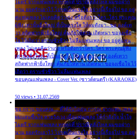
ไมตรี จากแฟนเพลง ทุกทุกที่ ปราณีหลั่งไหล ผมขอฝาก
นาม ยอดรักเอาไว้ โปรดเป็นแรงใจ อย่างนี้เรื่อยไป ขอ อยู่
คู่แฟนเพลง ไม่เคยคิดว่าเก่ง หรือดังกว่าใคร..ใคร พระคุณ
ผู้ฟัง เท่านั้นยิ่งใหญ่ ที่เป็นแรงใจ ให้ผมดังมา.. ขอ องค์เท
วา สถิตฟากฟ้ายิ่งใหญ่ คุ้มภัยให้ท่าน เถิดหนา ขอจงเชื่อ
ใจ ไว้เถิดว่า ตราบชั่วชีวา ไม่ลืมแฟนเพลง ขอ อยู่คู่แฟน
เพลง ไม่เคยคิดว่าเก่ง หรือดังกว่าใคร..ใคร พระคุณผู้ฟัง
เท่านั้นยิ่งใหญ่ ที่เป็นแรงใจ ให้ผมดังมา.. ขอ องค์เทวา
สถิตฟากฟ้ายิ่งใหญ่ คุ้มภัยให้ท่าน เถิดหนา ขอจงเชื่อใจ ไว้
เถิดว่า ตราบชั่วชีวา ไม่ลืมแฟนเพลง
ขอบคุณแฟนเพลง - Cover Ver. (ซาวด์ดนตรี) (KARAOKE)
50 views • 31.07.2569
ขอ กราบ ขอบคุณ.... ที่ได้รับไออุ่น การุณ จากแฟน เพลง
ผมแสนชื่นใจ หายวังเวง เมื่อแฟนเพลง ให้กำลังใจ น้ำใจ
ไมตรี จากแฟนเพลง ทุกทุกที่ ปราณีหลั่งไหล ผมขอฝาก
นาม ยอดรักเอาไว้ โปรดเป็นแรงใจ อย่างนี้เรื่อยไป ขอ อยู่