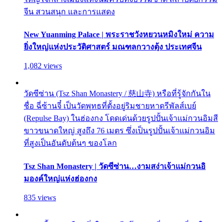
จีน สวนสนุก และการแสดง
New Yuanming Palace | พระราชวังหยวนหมิงใหม่ ความ
ยิ่งใหญ่แห่งประวัติศาสตร์ มณฑลกวางตุ้ง ประเทศจีน
1,082 views
วัดซีซ่าน (Tsz Shan Monastery / 慈山寺) หรือที่รู้จักกันใน
ชื่อ ฉี่ซ้านจี๋ เป็นวัดพุทธที่ตั้งอยู่ริมชายหาดรีพัลส์เบย์
(Repulse Bay) ในฮ่องกง โดดเด่นด้วยรูปปั้นเจ้าแม่กวนอิมสี
ขาวขนาดใหญ่ สูงถึง 76 เมตร ซึ่งเป็นรูปปั้นเจ้าแม่กวนอิม
ที่สูงเป็นอันดับต้นๆ ของโลก
Tsz Shan Monastery | วัดซีซ่าน…งามสง่าเจ้าแม่กวนอิ
มองค์ใหญ่แห่งฮ่องกง
835 views