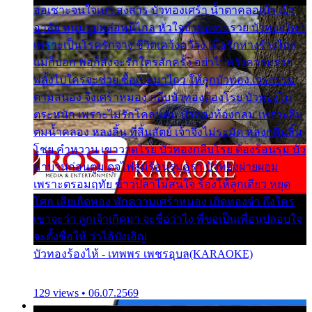
ออเซาะจนใจเบา สงสาร บัวทองเศร้า น้ำตาคลอเบ้า เฝ้า
อาลัย หนุ่มรูปหล่อหนีไกล หัวใจบัวทองระรวย บัวทองโศก
เพราะเป็นโรครักจาง ชีวิตเคว้งคว้าง เมื่อรักห่างร้างไกล
แม่ก็บอก พ่อก็สั่งจะรักใครสักครั้ง อย่าไปหวังความรวย
พลั้งไปใครจะช่วย ซื้อเปลมาไกว ให้ลูกบัวทอง เวรกรรม
ตามสนอง จึงเศร้าหมอง กลีบบัวทองต้องโรย บัวทองไม่
ตระหนัก เพราะไม่รักโคลนตม บัวทองท้องกลม เพราะลืม
ตมน้ำคลอง หลงลิ้น ที่สิ้นสัตย์ เจ้าจึงไม่ระมัด หลงกลิ่นลิ้น
โชย คำหวาน เขาวาดโรย บัวทองกลีบโรย ต้องร้อนรุม บัว
มาบานก่อนตูม ดุจไฟสุมร้อนรุมอุรา บัวทองผ่ายผอม
เพราะตรอมฤทัย ข้าวปลาไม่สนใจ ร้องไห้ลูกเดียว หยุด
โศก เสียเถิดทอง พักความเศร้าหมอง เถิดทองจ๋า ถึงใคร
เขาจะว่า ลูกเจ้าเกิดมา จะชื่อว่าไง พี่ขอเป็นเพื่อนปลอบใจ
จะตั้งชื่อให้ ว่าไอ้บังเอิญ
บัวทองร้องไห้ - เทพพร เพชรอุบล(KARAOKE)
129 views • 06.07.2569