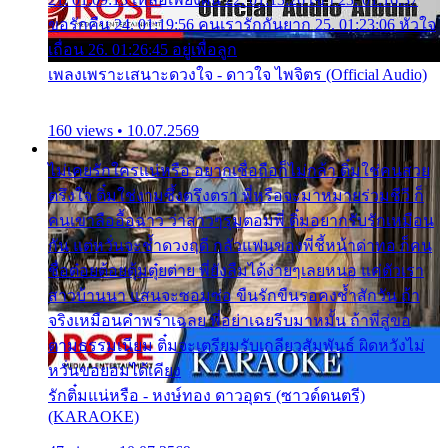
ขอรักคืน 24. 01:19:56 คนเรารักกันยาก 25. 01:23:06 หัวใจ
เถื่อน 26. 01:26:45 อยู่เพื่อลูก
เพลงเพราะเสนาะดวงใจ - ดาวใจ ไพจิตร (Official Audio)
160 views • 10.07.2569
ไม่เคยรักใครแน่หรือ อยากเชื่อถือก็ไม่กล้า ติ๋มใช่คนสวย
ตรึงใจ ติ๋มใช่งามซึ้งตรึงตรา พี่หรือจะมาหมายร่วมชีวี ก็
คนเขาลืออื้อฉาว ว่าสาวๆรุมตอมพี่ ติ๋มอยากรับรักเหมือน
กัน แต่หวั่นจะช้ำดวงฤดี กลัวแฟนของพี่ชี้หน้าด่าทอ ก็คน
ชื่อต๋อยต้อยตุ้มตุ๋ยต่าย พี่ยังลืมได้ง่ายๆเลยหนอ แค่ตัวเรา
สาวบ้านนา แสนจะซอมซ่อ ขืนรักขืนรอคงช้ำสักวัน ถ้า
จริงเหมือนคำพร่ำเฉลย พี่อย่าเฉยรีบมาหมั้น ถ้าพี่สู่ขอ
ตามธรรมเนียม ติ๋มจะเตรียมรับเกลียวสัมพันธ์ ผิดหวังไม่
หวั่นขอยอมได้เคียง
รักติ๋มแน่หรือ - หงษ์ทอง ดาวอุดร (ซาวด์ดนตรี)
(KARAOKE)