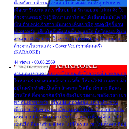
คือหยังเขา มีงานแต่งแล้ว ไปล้างแต่จาน ดั่งถูกประหาร
เมื่อเขาชื่นบาน แต่เราขื่นขม โอ้ รัก ลอยลม ไม่สม ดัง ใจ
ล้างจานคอยคู่ ไม่รู้ อีกนานเท่าใด จะได้ เลื่อนขั้นบันได ได้
เป็น ตำแหน่งเจ้าสาว มันเหงา เห็นเขามีคู่ ซมดู มีคู่ก็ม่วน
เข้าพาขวัญ เสียงโห่ตึงตึง มันซึ้ง อยู่แก่ใจ มื้อใด๋หนอ สิเป็น
งานเฮา มัวซอยเขา ใจเฮาซิด้าน มันทรมาน จับจาน เอย…
ล้างจานในงานแต่ง - Cover Ver. (ซาวด์ดนตรี)
(KARAOKE)
44 views • 03.08.2569
งานแต่ง เขาแซง แย่งเอาไปก่อน หัวใจอาวรณ์ มาซ่อน อยู่
ในห้องครัว ข้างนอกเจ้าสาว ส่งยิ้ม ให้คนไปทั่ว แต่เรา เฝ้า
อยู่ในครัว ทำตัวเป็นเด็ก ล้างจาน ในเมื่อ เจ้าสาว คือคน
บ้านใกล้ พึ่งพาอาศัย จำใจ ต้องไปช่วยงาน พอถึงเวลา เขา
พา กันเข้าพาขวัญ เพื่อนฝูง เฮฮาดังลั่น แต่เราล้างจาน
เดียวดาย เป็นคนพ่าย บ่มีความหมาย เคียงใจเจ้าบ่าว เป็น
คนพ่าย บ่มีความหมาย เคียงใจเจ้าบ่าว เพื่อนเจ้าสาว ยัง
เป็นบ่ได้ คือคนพ่าย ฮักคน ไม่มีใครสน เขาไม่เห็นคน ที่อยู่