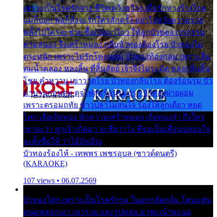
เพราะเป็นโรครักจาง ชีวิตเคว้งคว้าง เมื่อรักห่างร้างไกล
แม่ก็บอก พ่อก็สั่งจะรักใครสักครั้ง อย่าไปหวังความรวย
พลั้งไปใครจะช่วย ซื้อเปลมาไกว ให้ลูกบัวทอง เวรกรรม
ตามสนอง จึงเศร้าหมอง กลีบบัวทองต้องโรย บัวทองไม่
ตระหนัก เพราะไม่รักโคลนตม บัวทองท้องกลม เพราะลืม
ตมน้ำคลอง หลงลิ้น ที่สิ้นสัตย์ เจ้าจึงไม่ระมัด หลงกลิ่นลิ้น
โชย คำหวาน เขาวาดโรย บัวทองกลีบโรย ต้องร้อนรุม บัว
มาบานก่อนตูม ดุจไฟสุมร้อนรุมอุรา บัวทองผ่ายผอม
เพราะตรอมฤทัย ข้าวปลาไม่สนใจ ร้องไห้ลูกเดียว หยุด
โศก เสียเถิดทอง พักความเศร้าหมอง เถิดทองจ๋า ถึงใคร
เขาจะว่า ลูกเจ้าเกิดมา จะชื่อว่าไง พี่ขอเป็นเพื่อนปลอบใจ
จะตั้งชื่อให้ ว่าไอ้บังเอิญ
บัวทองร้องไห้ - เทพพร เพชรอุบล (ซาวด์ดนตรี)
(KARAOKE)
107 views • 06.07.2569
บัวทองโศก เพราะเป็นโรครักรุม ในอกกลัดกลุ้ม โดนแฟน
หนุ่มหลอกเอา เขารวย และรูปหล่อ มาพะเน้าพะนอ