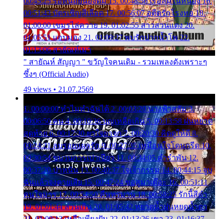
00:45:25 รอหน่อยน้องติ๋ม 15. 00:48:56 เรือล่มในหนอง 16.
00:51:43 บัตรเชิญสีเลือด 17. 00:56:07 อดีตรักโรงทอ 18.
01:00:00 เขมรไล่ควาย 19. 01:02:55 สาวสวนแตง 20.
01:05:51 แอบมอง 21. 01:09:27 พบรักปากน้ำโพ 22.
01:13:06 สายัณห์เมา
" สายัณห์ สัญญา " ขวัญใจคนเดิม - รวมเพลงดังเพราะๆ
ซึ้งๆ (Official Audio)
49 views • 21.07.2569
1. 00:00:00 ทำไมทำฉันได้ 2. 00:03:20 นางฟ้าสลัม 3.
00:06:50 คน 4. 00:10:36 บุญเหลือเกิน 5. 00:13:58 ฝนหยาด
สุดท้าย 6. 00:17:30 ยาใจยาจก 7. 00:20:30 คิดดูให้ดี 8.
00:24:21 ลบรอยแผลรัก 9. 00:27:35 เหมือนใจโดนกรีด 10.
00:30:54 ขบวนการเปาเปียว 11. 00:34:05 คำรำพัน 12.
00:37:20 ปาหนัน 13. 00:40:37 ใจเจ้ากรรม 14. 00:44:15 จูบ
ฉันแล้วจงตายเสีย 15. 00:47:24 ขอสูมาเต๊อะ 16. 00:51:11
คนใจมาร 17. 00:54:50 คืนทรมาน 18. 00:58:25 รักนี้สีดำ
19. 01:01:44 ส่วนเกิน 20. 01:05:42 หยาดน้ำฝนหยดน้ำตา
21. 01:09:13 เหลือเพียงฝัน 22. 01:13:26 เขา 23. 01:16:37