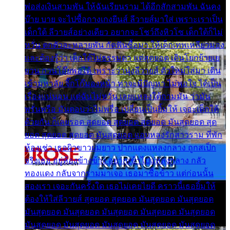
พ่อส่งเงินสามพัน ให้ฉันเรียนราม ได้อีกสักสามพัน ฉันคง
บ๊าย บาย จะไปซื้อกางเกงยีนส์ ลีวายส์มาใส่ เพราะเราเป็น
เด็กใต้ ลีวายส์อย่างเดียว อยากจะโชว์ถึงหิวโซ เด็กใต้ก็ไม่
หวั่น ตกตัวละหลายพัน กัดฟันซื้อมา ให้เด็กเทพเหลียวมอง
และต้องรู้ว่า เด็กใต้ไม่ธรรมดา แต่สุดยอด เดินโยกย้ายเย
ยวน กวนโอ๊ยพอได้ เพราะว่านุ่งลีวายส์ ตัวใหม่ใส่มา เดิน
เข้ามหาลัย จิ๊กโก๊มองหน้า ท่าจะมีปัญหา ไม่พอใจ ได้เป็น
เรื่องแน่นอน แต่ฉันไม่หวั่น เลยแหลงใต้ถามมัน ว่ามัน
พรั่นพรือ มันตอบว่าไม่พรื่อ เปลี่ยนเป็นยิ้มให้ เจอะเด็กใต้
ด้วยกัน ก็เลยรอด สุดยอด สุดยอด สุดยอด มันสุดยอด สุด
ยอด สุดยอด สุดยอด มันสุดยอด แอบหลงรักสาวราม ที่พัก
ห้องเช่า เธอผิวขาวผมยาว ปากแดงแหลงกลาง ถูกสเป็ก
จริงเธอ อยู่ห้องข้างข้าง อยากเข้าไปแหลงกลาง กลัว
ทองแดง กลับจากรามมาเจอ เธอมาซื้อข้าว แต่ก่อนนั้น
สองเรา เจอะกันครั้งใด เธอไม่เคยไยดี คราวนี้เธอยิ้มให้
ต้องให้ใส่ลีวายส์ สุดยอด สุดยอด มันสุดยอด มันสุดยอด
มันสุดยอด มันสุดยอด มันสุดยอด มันสุดยอด มันสุดยอด
มันสุดยอด มันสุดยอด มันสุดยอด มันสุดยอด มันสุดยอด