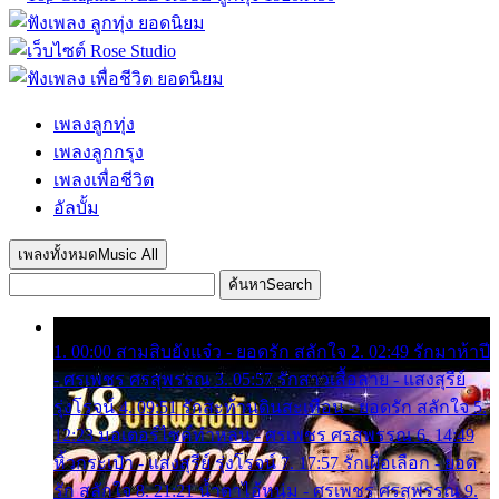
เพลงลูกทุ่ง
เพลงลูกกรุง
เพลงเพื่อชีวิต
อัลบั้ม
เพลงทั้งหมด
Music All
ค้นหา
Search
1. 00:00 สามสิบยังแจ๋ว - ยอดรัก สลักใจ 2. 02:49 รักมาห้าปี
- ศรเพชร ศรสุพรรณ 3. 05:57 รักสาวเสื้อลาย - แสงสุรีย์
รุ่งโรจน์ 4. 09:51 รักสะท้านดินสะเทือน - ยอดรัก สลักใจ 5.
12:23 มอเตอร์ไซค์ทำหล่น - ศรเพชร ศรสุพรรณ 6. 14:49
หิ้วกระเป๋า - แสงสุรีย์ รุ่งโรจน์ 7. 17:57 รักเผื่อเลือก - ยอด
รัก สลักใจ 8. 21:21 น้ำตาไอ้หนุ่ม - ศรเพชร ศรสุพรรณ 9.