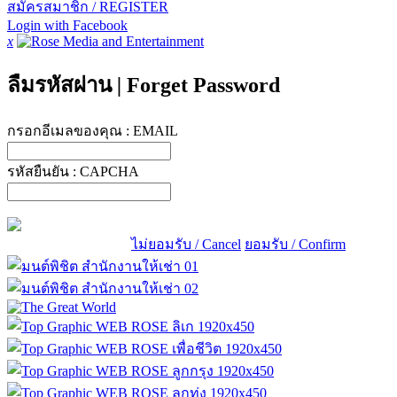
สมัครสมาชิก / REGISTER
Login with Facebook
x
ลืมรหัสผ่าน
|
Forget Password
กรอกอีเมลของคุณ :
EMAIL
รหัสยืนยัน :
CAPCHA
ไม่ยอมรับ / Cancel
ยอมรับ / Confirm