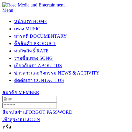
Menu
หน้าแรก
HOME
เพลง
MUSIC
สารคดี
DOCUMENTARY
ซื้อสินค้า
PRODUCT
ค่าลิขสิทธิ์
RATE
รายชื่อเพลง
SONG
เกี่ยวกับเรา
ABOUT US
ข่าวสารและกิจกรรม
NEWS & ACTIVITY
ติดต่อเรา
CONTACT US
สมาชิก
MEMBER
ลืมรหัสผ่าน
FORGOT PASSWORD
เข้าสู่ระบบ
LOGIN
หรือ