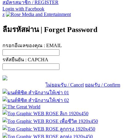
สมัครสมาชิก / REGISTER
Login with Facebook
x
ลืมรหัสผ่าน
|
Forget Password
กรอกอีเมลของคุณ :
EMAIL
รหัสยืนยัน :
CAPCHA
ไม่ยอมรับ / Cancel
ยอมรับ / Confirm