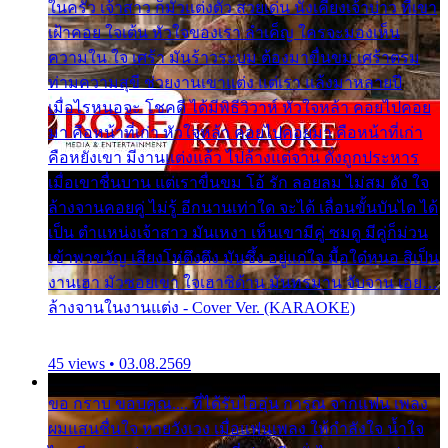
ในครัว เจ้าสาว ก็มัวแต่งตัว สวยเด่น นั่งเคียงเจ้าบ่าว ที่เขา
เฝ้าคอย ใจเต้น หัวใจของเรา ลำเค็ญ ใครจะมองเห็น
ความใน ใจ เศร้า มันร้าวระบม ต้องมาขื่นขม เศร้าตรม
ท่ามความสุขี ช่วยงานเขาแต่ง แต่เรา แล้งมาหลายปี
เมื่อไรหนอจะ โชคดี ได้มีพิธีวิวาห์ หัวใจหล้า คอยไปคอย
มา คือหน้าที่เก่า หัวใจหล้า คอยไปคอยมา คือหน้าที่เก่า
คือหยังเขา มีงานแต่งแล้ว ไปล้างแต่จาน ดั่งถูกประหาร
เมื่อเขาชื่นบาน แต่เราขื่นขม โอ้ รัก ลอยลม ไม่สม ดัง ใจ
ล้างจานคอยคู่ ไม่รู้ อีกนานเท่าใด จะได้ เลื่อนขั้นบันได ได้
เป็น ตำแหน่งเจ้าสาว มันเหงา เห็นเขามีคู่ ซมดู มีคู่ก็ม่วน
เข้าพาขวัญ เสียงโห่ตึงตึง มันซึ้ง อยู่แก่ใจ มื้อใด๋หนอ สิเป็น
งานเฮา มัวซอยเขา ใจเฮาซิด้าน มันทรมาน จับจาน เอย…
ล้างจานในงานแต่ง - Cover Ver. (KARAOKE)
45 views • 03.08.2569
ขอ กราบ ขอบคุณ.... ที่ได้รับไออุ่น การุณ จากแฟน เพลง
ผมแสนชื่นใจ หายวังเวง เมื่อแฟนเพลง ให้กำลังใจ น้ำใจ