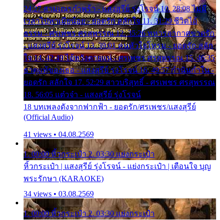
24:27 สามเณรกำพร้า - แสงสุรีย์ รุ่งโรจน์ 10. 28:08 ไม่มี
เวลาไปหาเมียน้อย - ยอดรัก สลักใจ 11. 31:29 ชีวิตไอ้
ธรรม - ศรเพชร ศรสุพรรณ 12. 35:26 ทหารอากาศขาดรัก
- แสงสุรีย์ รุ่งโรจน์ 13. 39:01 คนหัวใจโทรม - ยอดรัก สลัก
ใจ 14. 42:49 ไอ้หวังตายแน่ - ศรเพชร ศรสุพรรณ 15. 46:35
ธาตุแท้ของเธอ - แสงสุรีย์ รุ่งโรจน์ 16. 49:57 กำนันกำใน -
ยอดรัก สลักใจ 17. 52:29 สาวบริสุทธิ์ - ศรเพชร ศรสุพรรณ
18. 56:05 แต๋วจ๋า - แสงสุรีย์ รุ่งโรจน์
18 บทเพลงดังจากฟากฟ้า - ยอดรัก/ศรเพชร/แสงสุรีย์
(Official Audio)
41 views • 04.08.2569
1. 00:00 หิ้วกระเป๋า 2. 03:30 แย่งกระเป๋า
หิ้วกระเป๋า | แสงสุรีย์ รุ่งโรจน์ - แย่งกระเป๋า | เตือนใจ บุญ
พระรักษา (KARAOKE)
34 views • 03.08.2569
1. 00:00 หิ้วกระเป๋า 2. 03:30 แย่งกระเป๋า