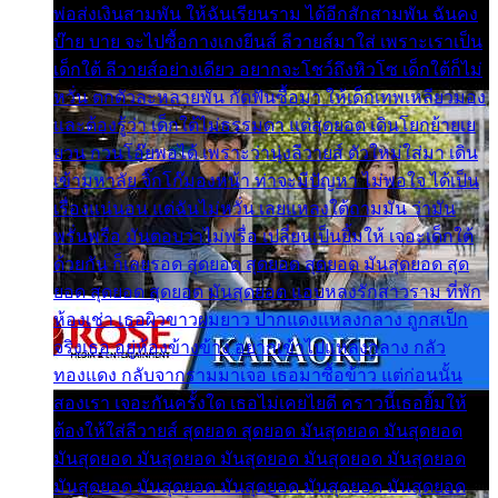
พ่อส่งเงินสามพัน ให้ฉันเรียนราม ได้อีกสักสามพัน ฉันคง
บ๊าย บาย จะไปซื้อกางเกงยีนส์ ลีวายส์มาใส่ เพราะเราเป็น
เด็กใต้ ลีวายส์อย่างเดียว อยากจะโชว์ถึงหิวโซ เด็กใต้ก็ไม่
หวั่น ตกตัวละหลายพัน กัดฟันซื้อมา ให้เด็กเทพเหลียวมอง
และต้องรู้ว่า เด็กใต้ไม่ธรรมดา แต่สุดยอด เดินโยกย้ายเย
ยวน กวนโอ๊ยพอได้ เพราะว่านุ่งลีวายส์ ตัวใหม่ใส่มา เดิน
เข้ามหาลัย จิ๊กโก๊มองหน้า ท่าจะมีปัญหา ไม่พอใจ ได้เป็น
เรื่องแน่นอน แต่ฉันไม่หวั่น เลยแหลงใต้ถามมัน ว่ามัน
พรั่นพรือ มันตอบว่าไม่พรื่อ เปลี่ยนเป็นยิ้มให้ เจอะเด็กใต้
ด้วยกัน ก็เลยรอด สุดยอด สุดยอด สุดยอด มันสุดยอด สุด
ยอด สุดยอด สุดยอด มันสุดยอด แอบหลงรักสาวราม ที่พัก
ห้องเช่า เธอผิวขาวผมยาว ปากแดงแหลงกลาง ถูกสเป็ก
จริงเธอ อยู่ห้องข้างข้าง อยากเข้าไปแหลงกลาง กลัว
ทองแดง กลับจากรามมาเจอ เธอมาซื้อข้าว แต่ก่อนนั้น
สองเรา เจอะกันครั้งใด เธอไม่เคยไยดี คราวนี้เธอยิ้มให้
ต้องให้ใส่ลีวายส์ สุดยอด สุดยอด มันสุดยอด มันสุดยอด
มันสุดยอด มันสุดยอด มันสุดยอด มันสุดยอด มันสุดยอด
มันสุดยอด มันสุดยอด มันสุดยอด มันสุดยอด มันสุดยอด