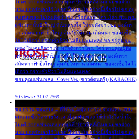
ไมตรี จากแฟนเพลง ทุกทุกที่ ปราณีหลั่งไหล ผมขอฝาก
นาม ยอดรักเอาไว้ โปรดเป็นแรงใจ อย่างนี้เรื่อยไป ขอ อยู่
คู่แฟนเพลง ไม่เคยคิดว่าเก่ง หรือดังกว่าใคร..ใคร พระคุณ
ผู้ฟัง เท่านั้นยิ่งใหญ่ ที่เป็นแรงใจ ให้ผมดังมา.. ขอ องค์เท
วา สถิตฟากฟ้ายิ่งใหญ่ คุ้มภัยให้ท่าน เถิดหนา ขอจงเชื่อ
ใจ ไว้เถิดว่า ตราบชั่วชีวา ไม่ลืมแฟนเพลง ขอ อยู่คู่แฟน
เพลง ไม่เคยคิดว่าเก่ง หรือดังกว่าใคร..ใคร พระคุณผู้ฟัง
เท่านั้นยิ่งใหญ่ ที่เป็นแรงใจ ให้ผมดังมา.. ขอ องค์เทวา
สถิตฟากฟ้ายิ่งใหญ่ คุ้มภัยให้ท่าน เถิดหนา ขอจงเชื่อใจ ไว้
เถิดว่า ตราบชั่วชีวา ไม่ลืมแฟนเพลง
ขอบคุณแฟนเพลง - Cover Ver. (ซาวด์ดนตรี) (KARAOKE)
50 views • 31.07.2569
ขอ กราบ ขอบคุณ.... ที่ได้รับไออุ่น การุณ จากแฟน เพลง
ผมแสนชื่นใจ หายวังเวง เมื่อแฟนเพลง ให้กำลังใจ น้ำใจ
ไมตรี จากแฟนเพลง ทุกทุกที่ ปราณีหลั่งไหล ผมขอฝาก
นาม ยอดรักเอาไว้ โปรดเป็นแรงใจ อย่างนี้เรื่อยไป ขอ อยู่