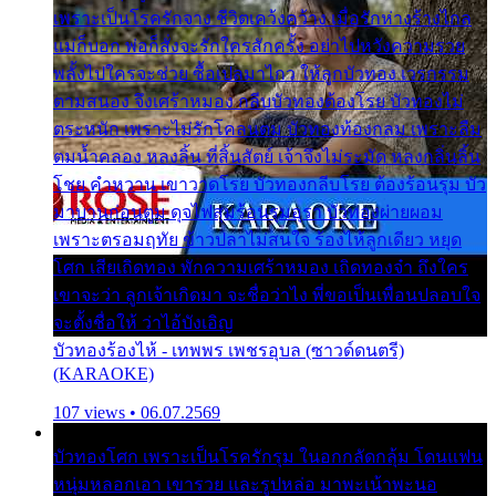
เพราะเป็นโรครักจาง ชีวิตเคว้งคว้าง เมื่อรักห่างร้างไกล
แม่ก็บอก พ่อก็สั่งจะรักใครสักครั้ง อย่าไปหวังความรวย
พลั้งไปใครจะช่วย ซื้อเปลมาไกว ให้ลูกบัวทอง เวรกรรม
ตามสนอง จึงเศร้าหมอง กลีบบัวทองต้องโรย บัวทองไม่
ตระหนัก เพราะไม่รักโคลนตม บัวทองท้องกลม เพราะลืม
ตมน้ำคลอง หลงลิ้น ที่สิ้นสัตย์ เจ้าจึงไม่ระมัด หลงกลิ่นลิ้น
โชย คำหวาน เขาวาดโรย บัวทองกลีบโรย ต้องร้อนรุม บัว
มาบานก่อนตูม ดุจไฟสุมร้อนรุมอุรา บัวทองผ่ายผอม
เพราะตรอมฤทัย ข้าวปลาไม่สนใจ ร้องไห้ลูกเดียว หยุด
โศก เสียเถิดทอง พักความเศร้าหมอง เถิดทองจ๋า ถึงใคร
เขาจะว่า ลูกเจ้าเกิดมา จะชื่อว่าไง พี่ขอเป็นเพื่อนปลอบใจ
จะตั้งชื่อให้ ว่าไอ้บังเอิญ
บัวทองร้องไห้ - เทพพร เพชรอุบล (ซาวด์ดนตรี)
(KARAOKE)
107 views • 06.07.2569
บัวทองโศก เพราะเป็นโรครักรุม ในอกกลัดกลุ้ม โดนแฟน
หนุ่มหลอกเอา เขารวย และรูปหล่อ มาพะเน้าพะนอ