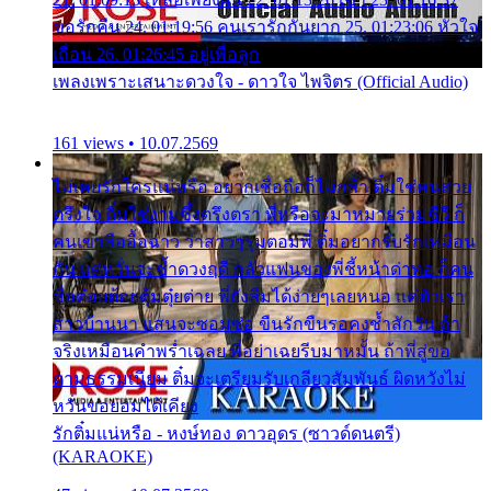
ขอรักคืน 24. 01:19:56 คนเรารักกันยาก 25. 01:23:06 หัวใจ
เถื่อน 26. 01:26:45 อยู่เพื่อลูก
เพลงเพราะเสนาะดวงใจ - ดาวใจ ไพจิตร (Official Audio)
161 views • 10.07.2569
ไม่เคยรักใครแน่หรือ อยากเชื่อถือก็ไม่กล้า ติ๋มใช่คนสวย
ตรึงใจ ติ๋มใช่งามซึ้งตรึงตรา พี่หรือจะมาหมายร่วมชีวี ก็
คนเขาลืออื้อฉาว ว่าสาวๆรุมตอมพี่ ติ๋มอยากรับรักเหมือน
กัน แต่หวั่นจะช้ำดวงฤดี กลัวแฟนของพี่ชี้หน้าด่าทอ ก็คน
ชื่อต๋อยต้อยตุ้มตุ๋ยต่าย พี่ยังลืมได้ง่ายๆเลยหนอ แค่ตัวเรา
สาวบ้านนา แสนจะซอมซ่อ ขืนรักขืนรอคงช้ำสักวัน ถ้า
จริงเหมือนคำพร่ำเฉลย พี่อย่าเฉยรีบมาหมั้น ถ้าพี่สู่ขอ
ตามธรรมเนียม ติ๋มจะเตรียมรับเกลียวสัมพันธ์ ผิดหวังไม่
หวั่นขอยอมได้เคียง
รักติ๋มแน่หรือ - หงษ์ทอง ดาวอุดร (ซาวด์ดนตรี)
(KARAOKE)