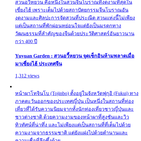
สวนอวี้หยวน คือหนึ่งในสวนจีนโบราณที่งดงามที่สุดใน
เซี่ยงไฮ้ เพราะเต็มไปด้วยสถาปัตยกรรมจีนโบราณอัน
งดงามและศิลปะการจัดสวนที่ประณีต สวนแห่งนี้ไม่เพียง
แต่เป็นสถานที่พักผ่อนหย่อนใจแต่ยังเป็นมรดกทาง
วัฒนธรรมที่สำคัญของจีนด้วยประวัติศาสตร์อันยาวนาน
กว่า 400 ปี
Yuyuan Garden : สวนอวี้หยวน จุดเช็กอินห้ามพลาดเมื่อ
มาเซี่ยงไฮ้ ประเทศจีน
1,312 views
หน้าผาโทจินโบ (Tojinbo) ตั้งอยู่ในจังหวัดฟุกุอิ (Fukui) ทาง
ภาคตะวันออกของประเทศญี่ปุ่น เป็นหนึ่งในสถานที่ท่อง
เที่ยวที่ได้รับความนิยมจากทั้งนักท่องเที่ยวชาวญี่ปุ่นและ
ชาวต่างชาติ ด้วยความงามของหน้าผาที่สูงชันและวิว
ทิวทัศน์ที่น่าทึ่ง และไม่เพียงแต่เป็นสถานที่ที่เต็มไปด้วย
ความงามจากธรรมชาติ แต่ยังแฝงไปด้วยตำนานและ
ความเชื่อที่ลึกซึ้งด้วย