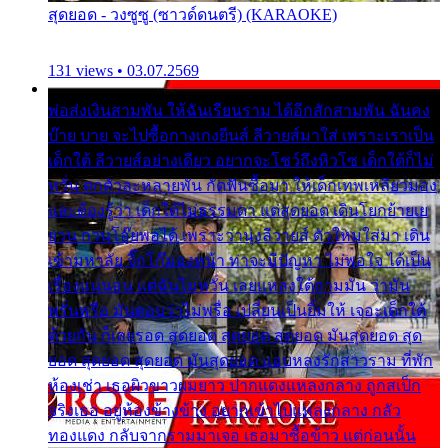
สุดยอด - วงซูซู (ซาวด์ดนตรี) (KARAOKE)
131 views • 03.07.2569
พ่อส่งเงินสามพัน ให้ฉันเรียนราม ได้อีกสักสามพัน ฉันคง
บ๊าย บาย จะไปซื้อกางเกงยีนส์ ลีวายส์มาใส่ เพราะเราเป็น
เด็กใต้ ลีวายส์อย่างเดียว อยากจะโชว์ถึงหิวโซ เด็กใต้ก็ไม่
หวั่น ตกตัวละหลายพัน กัดฟันซื้อมา ให้เด็กเทพเหลียวมอง
และต้องรู้ว่า เด็กใต้ไม่ธรรมดา แต่สุดยอด เดินโยกย้ายเย
ยวน กวนโอ๊ยพอได้ เพราะว่านุ่งลีวายส์ ตัวใหม่ใส่มา เดิน
เข้ามหาลัย จิ๊กโก๊มองหน้า ท่าจะมีปัญหา ไม่พอใจ ได้เป็น
เรื่องแน่นอน แต่ฉันไม่หวั่น เลยแหลงใต้ถามมัน ว่ามัน
พรั่นพรือ มันตอบว่าไม่พรื่อ เปลี่ยนเป็นยิ้มให้ เจอะเด็กใต้
ด้วยกัน ก็เลยรอด สุดยอด สุดยอด สุดยอด มันสุดยอด สุด
ยอด สุดยอด สุดยอด มันสุดยอด แอบหลงรักสาวราม ที่พัก
ห้องเช่า เธอผิวขาวผมยาว ปากแดงแหลงกลาง ถูกสเป็ก
จริงเธอ อยู่ห้องข้างข้าง อยากเข้าไปแหลงกลาง กลัว
ทองแดง กลับจากรามมาเจอ เธอมาซื้อข้าว แต่ก่อนนั้น