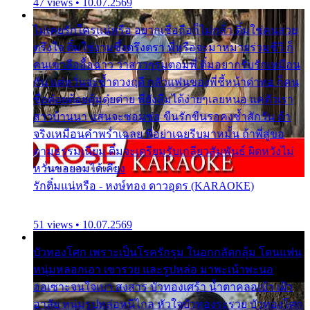
47 views • 10.07.2569
ไม่เคยรักใครแน่หรือ อยากเชื่อถือก็ไม่กล้า ติ๋มใช่คนสวย
ตรึงใจ ติ๋มใช่งามซึ้งตรึงตรา พี่หรือจะมาหมายร่วมชีวี ก็
คนเขาลืออื้อฉาว ว่าสาวๆรุมตอมพี่ ติ๋มอยากรับรักเหมือน
กัน แต่หวั่นจะช้ำดวงฤดี กลัวแฟนของพี่ชี้หน้าด่าทอ ก็คน
ชื่อต๋อยต้อยตุ้มตุ๋ยต่าย พี่ยังลืมได้ง่ายๆเลยหนอ แค่ตัวเรา
สาวบ้านนา แสนจะซอมซ่อ ขืนรักขืนรอคงช้ำสักวัน ถ้า
จริงเหมือนคำพร่ำเฉลย พี่อย่าเฉยรีบมาหมั้น ถ้าพี่สู่ขอ
ตามธรรมเนียม ติ๋มจะเตรียมรับเกลียวสัมพันธ์ ผิดหวังไม่
หวั่นขอยอมได้เคียง
รักติ๋มแน่หรือ - หงษ์ทอง ดาวอุดร (KARAOKE)
51 views • 10.07.2569
บัวทองโศก เพราะเป็นโรครักรุม ในอกกลัดกลุ้ม โดนแฟน
หนุ่มหลอกเอา เขารวย และรูปหล่อ มาพะเน้าพะนอ
ออเซาะจนใจเบา สงสาร บัวทองเศร้า น้ำตาคลอเบ้า เฝ้า
อาลัย หนุ่มรูปหล่อหนีไกล หัวใจบัวทองระรวย บัวทองโศก