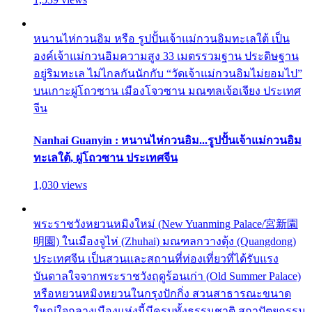
หนานไห่กวนอิม หรือ รูปปั้นเจ้าแม่กวนอิมทะเลใต้ เป็น
องค์เจ้าแม่กวนอิมความสูง 33 เมตรรวมฐาน ประดิษฐาน
อยู่ริมทะเล ไม่ไกลกันนักกับ “วัดเจ้าแม่กวนอิมไม่ยอมไป”
บนเกาะผู่โถวซาน เมืองโจวซาน มณฑลเจ้อเจียง ประเทศ
จีน
Nanhai Guanyin : หนานไห่กวนอิม...รูปปั้นเจ้าแม่กวนอิม
ทะเลใต้, ผู่โถวซาน ประเทศจีน
1,030 views
พระราชวังหยวนหมิงใหม่ (New Yuanming Palace/宮新園
明園) ในเมืองจูไห่ (Zhuhai) มณฑลกวางตุ้ง (Quangdong)
ประเทศจีน เป็นสวนและสถานที่ท่องเที่ยวที่ได้รับแรง
บันดาลใจจากพระราชวังฤดูร้อนเก่า (Old Summer Palace)
หรือหยวนหมิงหยวนในกรุงปักกิ่ง สวนสาธารณะขนาด
ใหญ่ใจกลางเมืองแห่งนี้มีครบทั้งธรรมชาติ สถาปัตยกรรม