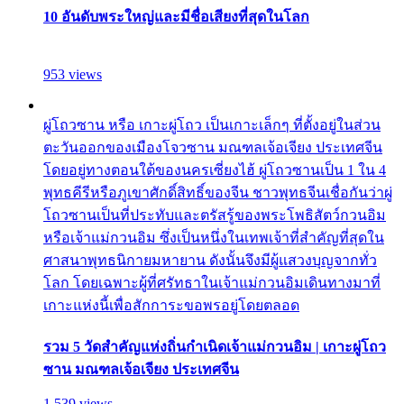
10 อันดับพระใหญ่และมีชื่อเสียงที่สุดในโลก
953 views
ผู่โถวซาน หรือ เกาะผู่โถว เป็นเกาะเล็กๆ ที่ตั้งอยู่ในส่วน
ตะวันออกของเมืองโจวซาน มณฑลเจ้อเจียง ประเทศจีน
โดยอยู่ทางตอนใต้ของนครเซี่ยงไฮ้ ผู่โถวซานเป็น 1 ใน 4
พุทธคีรีหรือภูเขาศักดิ์สิทธิ์ของจีน ชาวพุทธจีนเชื่อกันว่าผู่
โถวซานเป็นที่ประทับและตรัสรู้ของพระโพธิสัตว์กวนอิม
หรือเจ้าแม่กวนอิม ซึ่งเป็นหนึ่งในเทพเจ้าที่สำคัญที่สุดใน
ศาสนาพุทธนิกายมหายาน ดังนั้นจึงมีผู้แสวงบุญจากทั่ว
โลก โดยเฉพาะผู้ที่ศรัทธาในเจ้าแม่กวนอิมเดินทางมาที่
เกาะแห่งนี้เพื่อสักการะขอพรอยู่โดยตลอด
รวม 5 วัดสำคัญแห่งถิ่นกำเนิดเจ้าแม่กวนอิม | เกาะผู่โถว
ซาน มณฑลเจ้อเจียง ประเทศจีน
1,539 views