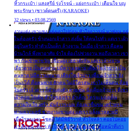
หิ้วกระเป๋า | แสงสุรีย์ รุ่งโรจน์ - แย่งกระเป๋า | เตือนใจ บุญ
พระรักษา (ซาวด์ดนตรี) (KARAOKE)
32 views • 03.08.2569
งานแต่ง เขาแซง แย่งเอาไปก่อน หัวใจอาวรณ์ มาซ่อน อยู่
ในห้องครัว ข้างนอกเจ้าสาว ส่งยิ้ม ให้คนไปทั่ว แต่เรา เฝ้า
อยู่ในครัว ทำตัวเป็นเด็ก ล้างจาน ในเมื่อ เจ้าสาว คือคน
บ้านใกล้ พึ่งพาอาศัย จำใจ ต้องไปช่วยงาน พอถึงเวลา เขา
พา กันเข้าพาขวัญ เพื่อนฝูง เฮฮาดังลั่น แต่เราล้างจาน
เดียวดาย เป็นคนพ่าย บ่มีความหมาย เคียงใจเจ้าบ่าว เป็น
คนพ่าย บ่มีความหมาย เคียงใจเจ้าบ่าว เพื่อนเจ้าสาว ยัง
เป็นบ่ได้ คือคนพ่าย ฮักคน ไม่มีใครสน เขาไม่เห็นคน ที่อยู่
ในครัว เจ้าสาว ก็มัวแต่งตัว สวยเด่น นั่งเคียงเจ้าบ่าว ที่เขา
เฝ้าคอย ใจเต้น หัวใจของเรา ลำเค็ญ ใครจะมองเห็น
ความใน ใจ เศร้า มันร้าวระบม ต้องมาขื่นขม เศร้าตรม
ท่ามความสุขี ช่วยงานเขาแต่ง แต่เรา แล้งมาหลายปี
เมื่อไรหนอจะ โชคดี ได้มีพิธีวิวาห์ หัวใจหล้า คอยไปคอย
มา คือหน้าที่เก่า หัวใจหล้า คอยไปคอยมา คือหน้าที่เก่า