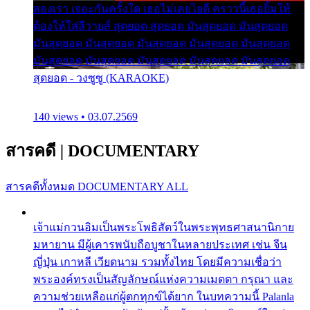
สองเรา เจอะกันครั้งใด เธอไม่เคยไยดี คราวนี้เธอยิ้มให้
ต้องให้ใส่ลีวายส์ สุดยอด สุดยอด มันสุดยอด มันสุดยอด
มันสุดยอด มันสุดยอด มันสุดยอด มันสุดยอด มันสุดยอด
มันสุดยอด มันสุดยอด มันสุดยอด มันสุดยอด มันสุดยอด
สุดยอด - วงซูซู (KARAOKE)
140 views • 03.07.2569
สารคดี
|
DOCUMENTARY
สารคดีทั้งหมด
DOCUMENTARY ALL
เจ้าแม่กวนอิมเป็นพระโพธิสัตว์ในพระพุทธศาสนานิกาย
มหายาน มีผู้เคารพนับถือบูชาในหลายประเทศ เช่น จีน
ญี่ปุ่น เกาหลี เวียดนาม รวมทั้งไทย โดยมีความเชื่อว่า
พระองค์ทรงเป็นสัญลักษณ์แห่งความเมตตา กรุณา และ
ความช่วยเหลือแก่ผู้ตกทุกข์ได้ยาก ในบทความนี้ Palanla