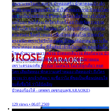
ออเซาะจนใจเบา สงสาร บัวทองเศร้า น้ำตาคลอเบ้า เฝ้า
อาลัย หนุ่มรูปหล่อหนีไกล หัวใจบัวทองระรวย บัวทองโศก
เพราะเป็นโรครักจาง ชีวิตเคว้งคว้าง เมื่อรักห่างร้างไกล
แม่ก็บอก พ่อก็สั่งจะรักใครสักครั้ง อย่าไปหวังความรวย
พลั้งไปใครจะช่วย ซื้อเปลมาไกว ให้ลูกบัวทอง เวรกรรม
ตามสนอง จึงเศร้าหมอง กลีบบัวทองต้องโรย บัวทองไม่
ตระหนัก เพราะไม่รักโคลนตม บัวทองท้องกลม เพราะลืม
ตมน้ำคลอง หลงลิ้น ที่สิ้นสัตย์ เจ้าจึงไม่ระมัด หลงกลิ่นลิ้น
โชย คำหวาน เขาวาดโรย บัวทองกลีบโรย ต้องร้อนรุม บัว
มาบานก่อนตูม ดุจไฟสุมร้อนรุมอุรา บัวทองผ่ายผอม
เพราะตรอมฤทัย ข้าวปลาไม่สนใจ ร้องไห้ลูกเดียว หยุด
โศก เสียเถิดทอง พักความเศร้าหมอง เถิดทองจ๋า ถึงใคร
เขาจะว่า ลูกเจ้าเกิดมา จะชื่อว่าไง พี่ขอเป็นเพื่อนปลอบใจ
จะตั้งชื่อให้ ว่าไอ้บังเอิญ
บัวทองร้องไห้ - เทพพร เพชรอุบล(KARAOKE)
129 views • 06.07.2569