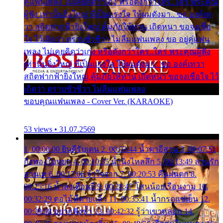
คู่แฟนเพลง ไม่เคยคิดว่าเก่ง หรือดังกว่าใคร..ใคร พระคุณ
ผู้ฟัง เท่านั้นยิ่งใหญ่ ที่เป็นแรงใจ ให้ผมดังมา.. ขอ องค์เท
วา สถิตฟากฟ้ายิ่งใหญ่ คุ้มภัยให้ท่าน เถิดหนา ขอจงเชื่อ
ใจ ไว้เถิดว่า ตราบชั่วชีวา ไม่ลืมแฟนเพลง ขอ อยู่คู่แฟน
เพลง ไม่เคยคิดว่าเก่ง หรือดังกว่าใคร..ใคร พระคุณผู้ฟัง
เท่านั้นยิ่งใหญ่ ที่เป็นแรงใจ ให้ผมดังมา.. ขอ องค์เทวา
สถิตฟากฟ้ายิ่งใหญ่ คุ้มภัยให้ท่าน เถิดหนา ขอจงเชื่อใจ ไว้
เถิดว่า ตราบชั่วชีวา ไม่ลืมแฟนเพลง
ขอบคุณแฟนเพลง - Cover Ver. (KARAOKE)
53 views • 31.07.2569
1. 00:00:00 ยินดีรับเดน 2. 00:03:44 น้ำตาอีสาน 3. 00:07:51
กิ่งทองใบหยก 4. 00:10:35 น้ำนิ่งไหลลึก 5. 00:13:49 ลานรัก
ลานเท 6. 00:17:06 จำใจจาก 7. 00:20:53 คืนฝนตก 8.
00:25:16 น้ำลงเดือนยี่ 9. 00:28:47 โสนน้อยเรือนงาม 10.
00:32:29 ตอไม้ที่ตายแล้ว 11. 00:35:41 น้ำกรดแช่เย็น 12.
00:39:08 อยากฟังซ้ำ 13. 00:42:32 รู้ว่าเขาหลอก 14.