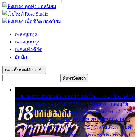
เพลงลูกทุ่ง
เพลงลูกกรุง
เพลงเพื่อชีวิต
อัลบั้ม
เพลงทั้งหมด
Music All
ค้นหา
Search
1. 00:00 สามสิบยังแจ๋ว - ยอดรัก สลักใจ 2. 02:49 รักมาห้าปี
- ศรเพชร ศรสุพรรณ 3. 05:57 รักสาวเสื้อลาย - แสงสุรีย์
รุ่งโรจน์ 4. 09:51 รักสะท้านดินสะเทือน - ยอดรัก สลักใจ 5.
12:23 มอเตอร์ไซค์ทำหล่น - ศรเพชร ศรสุพรรณ 6. 14:49
หิ้วกระเป๋า - แสงสุรีย์ รุ่งโรจน์ 7. 17:57 รักเผื่อเลือก - ยอด
รัก สลักใจ 8. 21:21 น้ำตาไอ้หนุ่ม - ศรเพชร ศรสุพรรณ 9.