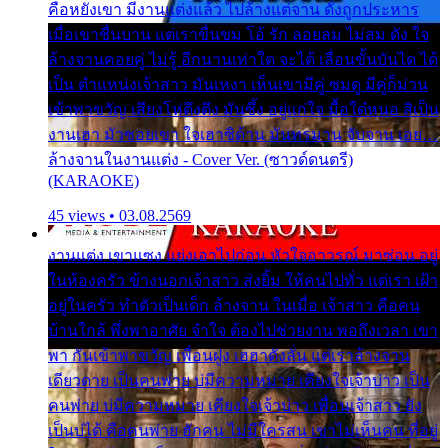
คือหยังเขา มีงานแต่งแล้ว ไปล้างแต่จาน ดั่งถูกประหาร
เมื่อเขาชื่นบาน แต่เราขื่นขม โอ้ รัก ลอยลม ไม่สม ดัง ใจ
ล้างจานคอยคู่ ไม่รู้ อีกนานเท่าใด จะได้ เลื่อนขั้นบันได ได้
เป็น ตำแหน่งเจ้าสาว มันเหงา เห็นเขามีคู่ ซมดู มีคู่ก็ม่วน
เข้าพาขวัญ เสียงโห่ตึงตึง มันซึ้ง อยู่แก่ใจ มื้อใด๋หนอ สิเป็น
งานเฮา มัวซอยเขา ใจเฮาซิด้าน มันทรมาน จับจาน เอย…
ล้างจานในงานแต่ง - Cover Ver. (ซาวด์ดนตรี)
(KARAOKE)
45 views • 03.08.2569
งานแต่ง เขาแซง แย่งเอาไปก่อน หัวใจอาวรณ์ มาซ่อน อยู่
ในห้องครัว ข้างนอกเจ้าสาว ส่งยิ้ม ให้คนไปทั่ว แต่เรา เฝ้า
อยู่ในครัว ทำตัวเป็นเด็ก ล้างจาน ในเมื่อ เจ้าสาว คือคน
บ้านใกล้ พึ่งพาอาศัย จำใจ ต้องไปช่วยงาน พอถึงเวลา เขา
พา กันเข้าพาขวัญ เพื่อนฝูง เฮฮาดังลั่น แต่เราล้างจาน
เดียวดาย เป็นคนพ่าย บ่มีความหมาย เคียงใจเจ้าบ่าว เป็น
คนพ่าย บ่มีความหมาย เคียงใจเจ้าบ่าว เพื่อนเจ้าสาว ยัง
เป็นบ่ได้ คือคนพ่าย ฮักคน ไม่มีใครสน เขาไม่เห็นคน ที่อยู่