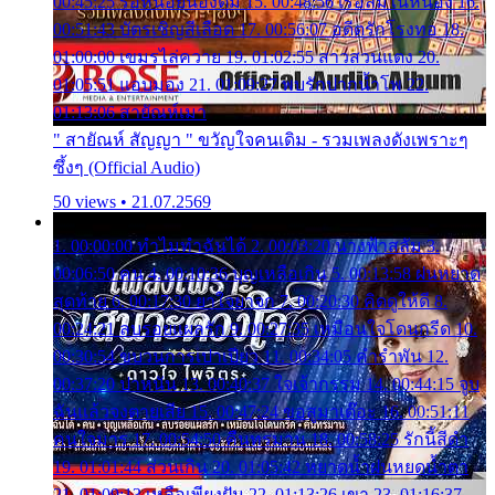
00:45:25 รอหน่อยน้องติ๋ม 15. 00:48:56 เรือล่มในหนอง 16.
00:51:43 บัตรเชิญสีเลือด 17. 00:56:07 อดีตรักโรงทอ 18.
01:00:00 เขมรไล่ควาย 19. 01:02:55 สาวสวนแตง 20.
01:05:51 แอบมอง 21. 01:09:27 พบรักปากน้ำโพ 22.
01:13:06 สายัณห์เมา
" สายัณห์ สัญญา " ขวัญใจคนเดิม - รวมเพลงดังเพราะๆ
ซึ้งๆ (Official Audio)
50 views • 21.07.2569
1. 00:00:00 ทำไมทำฉันได้ 2. 00:03:20 นางฟ้าสลัม 3.
00:06:50 คน 4. 00:10:36 บุญเหลือเกิน 5. 00:13:58 ฝนหยาด
สุดท้าย 6. 00:17:30 ยาใจยาจก 7. 00:20:30 คิดดูให้ดี 8.
00:24:21 ลบรอยแผลรัก 9. 00:27:35 เหมือนใจโดนกรีด 10.
00:30:54 ขบวนการเปาเปียว 11. 00:34:05 คำรำพัน 12.
00:37:20 ปาหนัน 13. 00:40:37 ใจเจ้ากรรม 14. 00:44:15 จูบ
ฉันแล้วจงตายเสีย 15. 00:47:24 ขอสูมาเต๊อะ 16. 00:51:11
คนใจมาร 17. 00:54:50 คืนทรมาน 18. 00:58:25 รักนี้สีดำ
19. 01:01:44 ส่วนเกิน 20. 01:05:42 หยาดน้ำฝนหยดน้ำตา
21. 01:09:13 เหลือเพียงฝัน 22. 01:13:26 เขา 23. 01:16:37