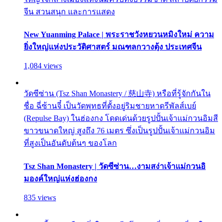
จีน สวนสนุก และการแสดง
New Yuanming Palace | พระราชวังหยวนหมิงใหม่ ความ
ยิ่งใหญ่แห่งประวัติศาสตร์ มณฑลกวางตุ้ง ประเทศจีน
1,084 views
วัดซีซ่าน (Tsz Shan Monastery / 慈山寺) หรือที่รู้จักกันใน
ชื่อ ฉี่ซ้านจี๋ เป็นวัดพุทธที่ตั้งอยู่ริมชายหาดรีพัลส์เบย์
(Repulse Bay) ในฮ่องกง โดดเด่นด้วยรูปปั้นเจ้าแม่กวนอิมสี
ขาวขนาดใหญ่ สูงถึง 76 เมตร ซึ่งเป็นรูปปั้นเจ้าแม่กวนอิม
ที่สูงเป็นอันดับต้นๆ ของโลก
Tsz Shan Monastery | วัดซีซ่าน…งามสง่าเจ้าแม่กวนอิ
มองค์ใหญ่แห่งฮ่องกง
835 views