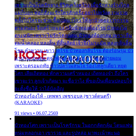
เพราะเป็นโรครักจาง ชีวิตเคว้งคว้าง เมื่อรักห่างร้างไกล
แม่ก็บอก พ่อก็สั่งจะรักใครสักครั้ง อย่าไปหวังความรวย
พลั้งไปใครจะช่วย ซื้อเปลมาไกว ให้ลูกบัวทอง เวรกรรม
ตามสนอง จึงเศร้าหมอง กลีบบัวทองต้องโรย บัวทองไม่
ตระหนัก เพราะไม่รักโคลนตม บัวทองท้องกลม เพราะลืม
ตมน้ำคลอง หลงลิ้น ที่สิ้นสัตย์ เจ้าจึงไม่ระมัด หลงกลิ่นลิ้น
โชย คำหวาน เขาวาดโรย บัวทองกลีบโรย ต้องร้อนรุม บัว
มาบานก่อนตูม ดุจไฟสุมร้อนรุมอุรา บัวทองผ่ายผอม
เพราะตรอมฤทัย ข้าวปลาไม่สนใจ ร้องไห้ลูกเดียว หยุด
โศก เสียเถิดทอง พักความเศร้าหมอง เถิดทองจ๋า ถึงใคร
เขาจะว่า ลูกเจ้าเกิดมา จะชื่อว่าไง พี่ขอเป็นเพื่อนปลอบใจ
จะตั้งชื่อให้ ว่าไอ้บังเอิญ
บัวทองร้องไห้ - เทพพร เพชรอุบล (ซาวด์ดนตรี)
(KARAOKE)
91 views • 06.07.2569
บัวทองโศก เพราะเป็นโรครักรุม ในอกกลัดกลุ้ม โดนแฟน
หนุ่มหลอกเอา เขารวย และรูปหล่อ มาพะเน้าพะนอ