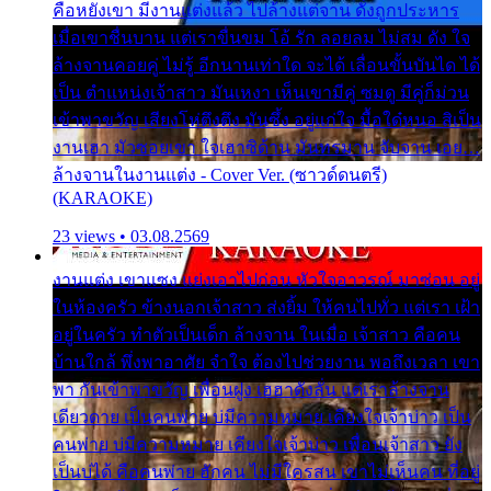
คือหยังเขา มีงานแต่งแล้ว ไปล้างแต่จาน ดั่งถูกประหาร
เมื่อเขาชื่นบาน แต่เราขื่นขม โอ้ รัก ลอยลม ไม่สม ดัง ใจ
ล้างจานคอยคู่ ไม่รู้ อีกนานเท่าใด จะได้ เลื่อนขั้นบันได ได้
เป็น ตำแหน่งเจ้าสาว มันเหงา เห็นเขามีคู่ ซมดู มีคู่ก็ม่วน
เข้าพาขวัญ เสียงโห่ตึงตึง มันซึ้ง อยู่แก่ใจ มื้อใด๋หนอ สิเป็น
งานเฮา มัวซอยเขา ใจเฮาซิด้าน มันทรมาน จับจาน เอย…
ล้างจานในงานแต่ง - Cover Ver. (ซาวด์ดนตรี)
(KARAOKE)
23 views • 03.08.2569
งานแต่ง เขาแซง แย่งเอาไปก่อน หัวใจอาวรณ์ มาซ่อน อยู่
ในห้องครัว ข้างนอกเจ้าสาว ส่งยิ้ม ให้คนไปทั่ว แต่เรา เฝ้า
อยู่ในครัว ทำตัวเป็นเด็ก ล้างจาน ในเมื่อ เจ้าสาว คือคน
บ้านใกล้ พึ่งพาอาศัย จำใจ ต้องไปช่วยงาน พอถึงเวลา เขา
พา กันเข้าพาขวัญ เพื่อนฝูง เฮฮาดังลั่น แต่เราล้างจาน
เดียวดาย เป็นคนพ่าย บ่มีความหมาย เคียงใจเจ้าบ่าว เป็น
คนพ่าย บ่มีความหมาย เคียงใจเจ้าบ่าว เพื่อนเจ้าสาว ยัง
เป็นบ่ได้ คือคนพ่าย ฮักคน ไม่มีใครสน เขาไม่เห็นคน ที่อยู่