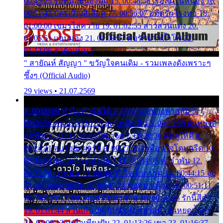
00:45:25 รอหน่อยน้องติ๋ม 15. 00:48:56 เรือล่มในหนอง 16.
00:51:43 บัตรเชิญสีเลือด 17. 00:56:07 อดีตรักโรงทอ 18.
01:00:00 เขมรไล่ควาย 19. 01:02:55 สาวสวนแตง 20.
01:05:51 แอบมอง 21. 01:09:27 พบรักปากน้ำโพ 22.
01:13:06 สายัณห์เมา
" สายัณห์ สัญญา " ขวัญใจคนเดิม - รวมเพลงดังเพราะๆ
ซึ้งๆ (Official Audio)
29 views • 21.07.2569
1. 00:00:00 ทำไมทำฉันได้ 2. 00:03:20 นางฟ้าสลัม 3.
00:06:50 คน 4. 00:10:36 บุญเหลือเกิน 5. 00:13:58 ฝนหยาด
สุดท้าย 6. 00:17:30 ยาใจยาจก 7. 00:20:30 คิดดูให้ดี 8.
00:24:21 ลบรอยแผลรัก 9. 00:27:35 เหมือนใจโดนกรีด 10.
00:30:54 ขบวนการเปาเปียว 11. 00:34:05 คำรำพัน 12.
00:37:20 ปาหนัน 13. 00:40:37 ใจเจ้ากรรม 14. 00:44:15 จูบ
ฉันแล้วจงตายเสีย 15. 00:47:24 ขอสูมาเต๊อะ 16. 00:51:11
คนใจมาร 17. 00:54:50 คืนทรมาน 18. 00:58:25 รักนี้สีดำ
19. 01:01:44 ส่วนเกิน 20. 01:05:42 หยาดน้ำฝนหยดน้ำตา
21. 01:09:13 เหลือเพียงฝัน 22. 01:13:26 เขา 23. 01:16:37