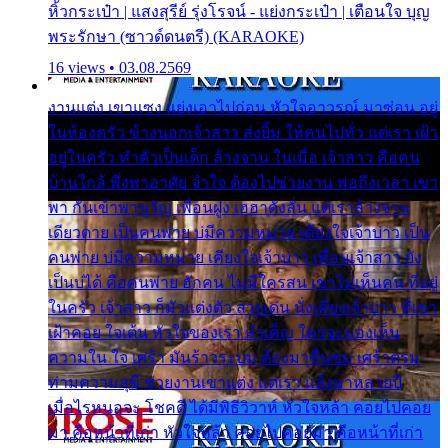
หิ้วกระเป๋า | แสงสุรีย์ รุ่งโรจน์ - แย่งกระเป๋า | เตือนใจ บุญ
พระรักษา (ซาวด์ดนตรี) (KARAOKE)
16 views • 03.08.2569
งานแต่ง เขาแซง แย่งเอาไปก่อน หัวใจอาวรณ์ มาซ่อน อยู่
ในห้องครัว ข้างนอกเจ้าสาว ส่งยิ้ม ให้คนไปทั่ว แต่เรา เฝ้า
อยู่ในครัว ทำตัวเป็นเด็ก ล้างจาน ในเมื่อ เจ้าสาว คือคน
บ้านใกล้ พึ่งพาอาศัย จำใจ ต้องไปช่วยงาน พอถึงเวลา เขา
พา กันเข้าพาขวัญ เพื่อนฝูง เฮฮาดังลั่น แต่เราล้างจาน
เดียวดาย เป็นคนพ่าย บ่มีความหมาย เคียงใจเจ้าบ่าว เป็น
คนพ่าย บ่มีความหมาย เคียงใจเจ้าบ่าว เพื่อนเจ้าสาว ยัง
เป็นบ่ได้ คือคนพ่าย ฮักคน ไม่มีใครสน เขาไม่เห็นคน ที่อยู่
ในครัว เจ้าสาว ก็มัวแต่งตัว สวยเด่น นั่งเคียงเจ้าบ่าว ที่เขา
เฝ้าคอย ใจเต้น หัวใจของเรา ลำเค็ญ ใครจะมองเห็น
ความใน ใจ เศร้า มันร้าวระบม ต้องมาขื่นขม เศร้าตรม
ท่ามความสุขี ช่วยงานเขาแต่ง แต่เรา แล้งมาหลายปี
เมื่อไรหนอจะ โชคดี ได้มีพิธีวิวาห์ หัวใจหล้า คอยไปคอย
มา คือหน้าที่เก่า หัวใจหล้า คอยไปคอยมา คือหน้าที่เก่า