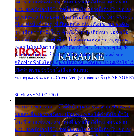
ไมตรี จากแฟนเพลง ทุกทุกที่ ปราณีหลั่งไหล ผมขอฝาก
นาม ยอดรักเอาไว้ โปรดเป็นแรงใจ อย่างนี้เรื่อยไป ขอ อยู่
คู่แฟนเพลง ไม่เคยคิดว่าเก่ง หรือดังกว่าใคร..ใคร พระคุณ
ผู้ฟัง เท่านั้นยิ่งใหญ่ ที่เป็นแรงใจ ให้ผมดังมา.. ขอ องค์เท
วา สถิตฟากฟ้ายิ่งใหญ่ คุ้มภัยให้ท่าน เถิดหนา ขอจงเชื่อ
ใจ ไว้เถิดว่า ตราบชั่วชีวา ไม่ลืมแฟนเพลง ขอ อยู่คู่แฟน
เพลง ไม่เคยคิดว่าเก่ง หรือดังกว่าใคร..ใคร พระคุณผู้ฟัง
เท่านั้นยิ่งใหญ่ ที่เป็นแรงใจ ให้ผมดังมา.. ขอ องค์เทวา
สถิตฟากฟ้ายิ่งใหญ่ คุ้มภัยให้ท่าน เถิดหนา ขอจงเชื่อใจ ไว้
เถิดว่า ตราบชั่วชีวา ไม่ลืมแฟนเพลง
ขอบคุณแฟนเพลง - Cover Ver. (ซาวด์ดนตรี) (KARAOKE)
30 views • 31.07.2569
ขอ กราบ ขอบคุณ.... ที่ได้รับไออุ่น การุณ จากแฟน เพลง
ผมแสนชื่นใจ หายวังเวง เมื่อแฟนเพลง ให้กำลังใจ น้ำใจ
ไมตรี จากแฟนเพลง ทุกทุกที่ ปราณีหลั่งไหล ผมขอฝาก
นาม ยอดรักเอาไว้ โปรดเป็นแรงใจ อย่างนี้เรื่อยไป ขอ อยู่