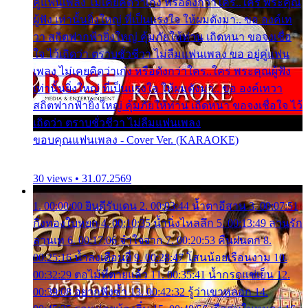
คู่แฟนเพลง ไม่เคยคิดว่าเก่ง หรือดังกว่าใคร..ใคร พระคุณ
ผู้ฟัง เท่านั้นยิ่งใหญ่ ที่เป็นแรงใจ ให้ผมดังมา.. ขอ องค์เท
วา สถิตฟากฟ้ายิ่งใหญ่ คุ้มภัยให้ท่าน เถิดหนา ขอจงเชื่อ
ใจ ไว้เถิดว่า ตราบชั่วชีวา ไม่ลืมแฟนเพลง ขอ อยู่คู่แฟน
เพลง ไม่เคยคิดว่าเก่ง หรือดังกว่าใคร..ใคร พระคุณผู้ฟัง
เท่านั้นยิ่งใหญ่ ที่เป็นแรงใจ ให้ผมดังมา.. ขอ องค์เทวา
สถิตฟากฟ้ายิ่งใหญ่ คุ้มภัยให้ท่าน เถิดหนา ขอจงเชื่อใจ ไว้
เถิดว่า ตราบชั่วชีวา ไม่ลืมแฟนเพลง
ขอบคุณแฟนเพลง - Cover Ver. (KARAOKE)
30 views • 31.07.2569
1. 00:00:00 ยินดีรับเดน 2. 00:03:44 น้ำตาอีสาน 3. 00:07:51
กิ่งทองใบหยก 4. 00:10:35 น้ำนิ่งไหลลึก 5. 00:13:49 ลานรัก
ลานเท 6. 00:17:06 จำใจจาก 7. 00:20:53 คืนฝนตก 8.
00:25:16 น้ำลงเดือนยี่ 9. 00:28:47 โสนน้อยเรือนงาม 10.
00:32:29 ตอไม้ที่ตายแล้ว 11. 00:35:41 น้ำกรดแช่เย็น 12.
00:39:08 อยากฟังซ้ำ 13. 00:42:32 รู้ว่าเขาหลอก 14.