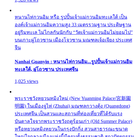
หนานไห่กวนอิม หรือ รูปปั้นเจ้าแม่กวนอิมทะเลใต้ เป็น
องค์เจ้าแม่กวนอิมความสูง 33 เมตรรวมฐาน ประดิษฐาน
อยู่ริมทะเล ไม่ไกลกันนักกับ “วัดเจ้าแม่กวนอิมไม่ยอมไป”
บนเกาะผู่โถวซาน เมืองโจวซาน มณฑลเจ้อเจียง ประเทศ
จีน
Nanhai Guanyin : หนานไห่กวนอิม...รูปปั้นเจ้าแม่กวนอิม
ทะเลใต้, ผู่โถวซาน ประเทศจีน
1,025 views
พระราชวังหยวนหมิงใหม่ (New Yuanming Palace/宮新園
明園) ในเมืองจูไห่ (Zhuhai) มณฑลกวางตุ้ง (Quangdong)
ประเทศจีน เป็นสวนและสถานที่ท่องเที่ยวที่ได้รับแรง
บันดาลใจจากพระราชวังฤดูร้อนเก่า (Old Summer Palace)
หรือหยวนหมิงหยวนในกรุงปักกิ่ง สวนสาธารณะขนาด
ใหญ่ใจกลางเมืองแห่งนี้มีครบทั้งธรรมชาติ สถาปัตยกรรม