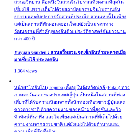
สวนอวี้หยวน คือหนึ่งในสวนจีนโบราณที่งดงามที่สุดใน
เซี่ยงไฮ้ เพราะเต็มไปด้วยสถาปัตยกรรมจีนโบราณอัน
งดงามและศิลปะการจัดสวนที่ประณีต สวนแห่งนี้ไม่เพียง
แต่เป็นสถานที่พักผ่อนหย่อนใจแต่ยังเป็นมรดกทาง
วัฒนธรรมที่สำคัญของจีนด้วยประวัติศาสตร์อันยาวนาน
กว่า 400 ปี
Yuyuan Garden : สวนอวี้หยวน จุดเช็กอินห้ามพลาดเมื่อ
มาเซี่ยงไฮ้ ประเทศจีน
1,304 views
หน้าผาโทจินโบ (Tojinbo) ตั้งอยู่ในจังหวัดฟุกุอิ (Fukui) ทาง
ภาคตะวันออกของประเทศญี่ปุ่น เป็นหนึ่งในสถานที่ท่อง
เที่ยวที่ได้รับความนิยมจากทั้งนักท่องเที่ยวชาวญี่ปุ่นและ
ชาวต่างชาติ ด้วยความงามของหน้าผาที่สูงชันและวิว
ทิวทัศน์ที่น่าทึ่ง และไม่เพียงแต่เป็นสถานที่ที่เต็มไปด้วย
ความงามจากธรรมชาติ แต่ยังแฝงไปด้วยตำนานและ
ความเชื่อที่ลึกซึ้งด้วย