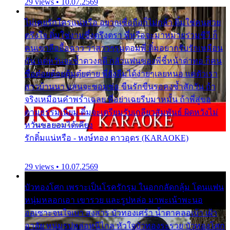
29 views • 10.07.2569
ไม่เคยรักใครแน่หรือ อยากเชื่อถือก็ไม่กล้า ติ๋มใช่คนสวย
ตรึงใจ ติ๋มใช่งามซึ้งตรึงตรา พี่หรือจะมาหมายร่วมชีวี ก็
คนเขาลืออื้อฉาว ว่าสาวๆรุมตอมพี่ ติ๋มอยากรับรักเหมือน
กัน แต่หวั่นจะช้ำดวงฤดี กลัวแฟนของพี่ชี้หน้าด่าทอ ก็คน
ชื่อต๋อยต้อยตุ้มตุ๋ยต่าย พี่ยังลืมได้ง่ายๆเลยหนอ แค่ตัวเรา
สาวบ้านนา แสนจะซอมซ่อ ขืนรักขืนรอคงช้ำสักวัน ถ้า
จริงเหมือนคำพร่ำเฉลย พี่อย่าเฉยรีบมาหมั้น ถ้าพี่สู่ขอ
ตามธรรมเนียม ติ๋มจะเตรียมรับเกลียวสัมพันธ์ ผิดหวังไม่
หวั่นขอยอมได้เคียง
รักติ๋มแน่หรือ - หงษ์ทอง ดาวอุดร (KARAOKE)
29 views • 10.07.2569
บัวทองโศก เพราะเป็นโรครักรุม ในอกกลัดกลุ้ม โดนแฟน
หนุ่มหลอกเอา เขารวย และรูปหล่อ มาพะเน้าพะนอ
ออเซาะจนใจเบา สงสาร บัวทองเศร้า น้ำตาคลอเบ้า เฝ้า
อาลัย หนุ่มรูปหล่อหนีไกล หัวใจบัวทองระรวย บัวทองโศก