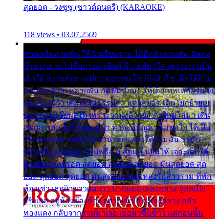
สุดยอด - วงซูซู (ซาวด์ดนตรี) (KARAOKE)
118 views • 03.07.2569
พ่อส่งเงินสามพัน ให้ฉันเรียนราม ได้อีกสักสามพัน ฉันคง
บ๊าย บาย จะไปซื้อกางเกงยีนส์ ลีวายส์มาใส่ เพราะเราเป็น
เด็กใต้ ลีวายส์อย่างเดียว อยากจะโชว์ถึงหิวโซ เด็กใต้ก็ไม่
หวั่น ตกตัวละหลายพัน กัดฟันซื้อมา ให้เด็กเทพเหลียวมอง
และต้องรู้ว่า เด็กใต้ไม่ธรรมดา แต่สุดยอด เดินโยกย้ายเย
ยวน กวนโอ๊ยพอได้ เพราะว่านุ่งลีวายส์ ตัวใหม่ใส่มา เดิน
เข้ามหาลัย จิ๊กโก๊มองหน้า ท่าจะมีปัญหา ไม่พอใจ ได้เป็น
เรื่องแน่นอน แต่ฉันไม่หวั่น เลยแหลงใต้ถามมัน ว่ามัน
พรั่นพรือ มันตอบว่าไม่พรื่อ เปลี่ยนเป็นยิ้มให้ เจอะเด็กใต้
ด้วยกัน ก็เลยรอด สุดยอด สุดยอด สุดยอด มันสุดยอด สุด
ยอด สุดยอด สุดยอด มันสุดยอด แอบหลงรักสาวราม ที่พัก
ห้องเช่า เธอผิวขาวผมยาว ปากแดงแหลงกลาง ถูกสเป็ก
จริงเธอ อยู่ห้องข้างข้าง อยากเข้าไปแหลงกลาง กลัว
ทองแดง กลับจากรามมาเจอ เธอมาซื้อข้าว แต่ก่อนนั้น