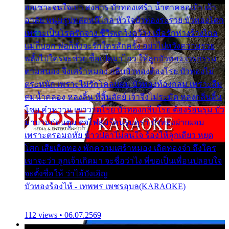
ออเซาะจนใจเบา สงสาร บัวทองเศร้า น้ำตาคลอเบ้า เฝ้า
อาลัย หนุ่มรูปหล่อหนีไกล หัวใจบัวทองระรวย บัวทองโศก
เพราะเป็นโรครักจาง ชีวิตเคว้งคว้าง เมื่อรักห่างร้างไกล
แม่ก็บอก พ่อก็สั่งจะรักใครสักครั้ง อย่าไปหวังความรวย
พลั้งไปใครจะช่วย ซื้อเปลมาไกว ให้ลูกบัวทอง เวรกรรม
ตามสนอง จึงเศร้าหมอง กลีบบัวทองต้องโรย บัวทองไม่
ตระหนัก เพราะไม่รักโคลนตม บัวทองท้องกลม เพราะลืม
ตมน้ำคลอง หลงลิ้น ที่สิ้นสัตย์ เจ้าจึงไม่ระมัด หลงกลิ่นลิ้น
โชย คำหวาน เขาวาดโรย บัวทองกลีบโรย ต้องร้อนรุม บัว
มาบานก่อนตูม ดุจไฟสุมร้อนรุมอุรา บัวทองผ่ายผอม
เพราะตรอมฤทัย ข้าวปลาไม่สนใจ ร้องไห้ลูกเดียว หยุด
โศก เสียเถิดทอง พักความเศร้าหมอง เถิดทองจ๋า ถึงใคร
เขาจะว่า ลูกเจ้าเกิดมา จะชื่อว่าไง พี่ขอเป็นเพื่อนปลอบใจ
จะตั้งชื่อให้ ว่าไอ้บังเอิญ
บัวทองร้องไห้ - เทพพร เพชรอุบล(KARAOKE)
112 views • 06.07.2569