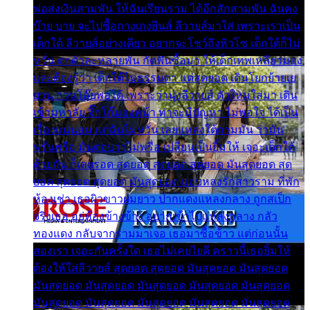
พ่อส่งเงินสามพัน ให้ฉันเรียนราม ได้อีกสักสามพัน ฉันคง
บ๊าย บาย จะไปซื้อกางเกงยีนส์ ลีวายส์มาใส่ เพราะเราเป็น
เด็กใต้ ลีวายส์อย่างเดียว อยากจะโชว์ถึงหิวโซ เด็กใต้ก็ไม่
หวั่น ตกตัวละหลายพัน กัดฟันซื้อมา ให้เด็กเทพเหลียวมอง
และต้องรู้ว่า เด็กใต้ไม่ธรรมดา แต่สุดยอด เดินโยกย้ายเย
ยวน กวนโอ๊ยพอได้ เพราะว่านุ่งลีวายส์ ตัวใหม่ใส่มา เดิน
เข้ามหาลัย จิ๊กโก๊มองหน้า ท่าจะมีปัญหา ไม่พอใจ ได้เป็น
เรื่องแน่นอน แต่ฉันไม่หวั่น เลยแหลงใต้ถามมัน ว่ามัน
พรั่นพรือ มันตอบว่าไม่พรื่อ เปลี่ยนเป็นยิ้มให้ เจอะเด็กใต้
ด้วยกัน ก็เลยรอด สุดยอด สุดยอด สุดยอด มันสุดยอด สุด
ยอด สุดยอด สุดยอด มันสุดยอด แอบหลงรักสาวราม ที่พัก
ห้องเช่า เธอผิวขาวผมยาว ปากแดงแหลงกลาง ถูกสเป็ก
จริงเธอ อยู่ห้องข้างข้าง อยากเข้าไปแหลงกลาง กลัว
ทองแดง กลับจากรามมาเจอ เธอมาซื้อข้าว แต่ก่อนนั้น
สองเรา เจอะกันครั้งใด เธอไม่เคยไยดี คราวนี้เธอยิ้มให้
ต้องให้ใส่ลีวายส์ สุดยอด สุดยอด มันสุดยอด มันสุดยอด
มันสุดยอด มันสุดยอด มันสุดยอด มันสุดยอด มันสุดยอด
มันสุดยอด มันสุดยอด มันสุดยอด มันสุดยอด มันสุดยอด