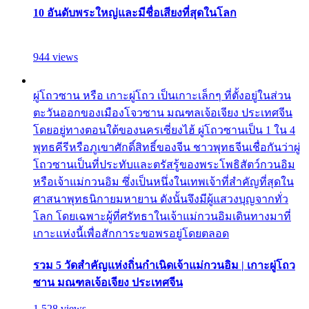
10 อันดับพระใหญ่และมีชื่อเสียงที่สุดในโลก
944 views
ผู่โถวซาน หรือ เกาะผู่โถว เป็นเกาะเล็กๆ ที่ตั้งอยู่ในส่วน
ตะวันออกของเมืองโจวซาน มณฑลเจ้อเจียง ประเทศจีน
โดยอยู่ทางตอนใต้ของนครเซี่ยงไฮ้ ผู่โถวซานเป็น 1 ใน 4
พุทธคีรีหรือภูเขาศักดิ์สิทธิ์ของจีน ชาวพุทธจีนเชื่อกันว่าผู่
โถวซานเป็นที่ประทับและตรัสรู้ของพระโพธิสัตว์กวนอิม
หรือเจ้าแม่กวนอิม ซึ่งเป็นหนึ่งในเทพเจ้าที่สำคัญที่สุดใน
ศาสนาพุทธนิกายมหายาน ดังนั้นจึงมีผู้แสวงบุญจากทั่ว
โลก โดยเฉพาะผู้ที่ศรัทธาในเจ้าแม่กวนอิมเดินทางมาที่
เกาะแห่งนี้เพื่อสักการะขอพรอยู่โดยตลอด
รวม 5 วัดสำคัญแห่งถิ่นกำเนิดเจ้าแม่กวนอิม | เกาะผู่โถว
ซาน มณฑลเจ้อเจียง ประเทศจีน
1,528 views