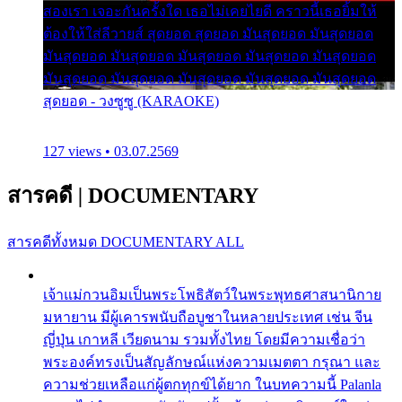
สองเรา เจอะกันครั้งใด เธอไม่เคยไยดี คราวนี้เธอยิ้มให้
ต้องให้ใส่ลีวายส์ สุดยอด สุดยอด มันสุดยอด มันสุดยอด
มันสุดยอด มันสุดยอด มันสุดยอด มันสุดยอด มันสุดยอด
มันสุดยอด มันสุดยอด มันสุดยอด มันสุดยอด มันสุดยอด
สุดยอด - วงซูซู (KARAOKE)
127 views • 03.07.2569
สารคดี
|
DOCUMENTARY
สารคดีทั้งหมด
DOCUMENTARY ALL
เจ้าแม่กวนอิมเป็นพระโพธิสัตว์ในพระพุทธศาสนานิกาย
มหายาน มีผู้เคารพนับถือบูชาในหลายประเทศ เช่น จีน
ญี่ปุ่น เกาหลี เวียดนาม รวมทั้งไทย โดยมีความเชื่อว่า
พระองค์ทรงเป็นสัญลักษณ์แห่งความเมตตา กรุณา และ
ความช่วยเหลือแก่ผู้ตกทุกข์ได้ยาก ในบทความนี้ Palanla