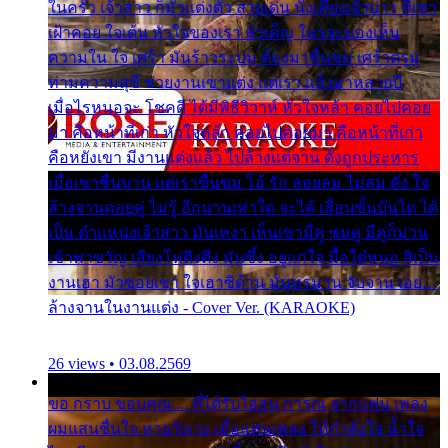
ในครัว เจ้าสาว ก็มัวแต่งตัว สวยเด่น นั่งเคียงเจ้าบ่าว ที่เขา
เฝ้าคอย ใจเต้น หัวใจของเรา ลำเค็ญ ใครจะมองเห็น
ความใน ใจ เศร้า มันร้าวระบม ต้องมาขื่นขม เศร้าตรม
ท่ามความสุขี ช่วยงานเขาแต่ง แต่เรา แล้งมาหลายปี
เมื่อไรหนอจะ โชคดี ได้มีพิธีวิวาห์ หัวใจหล้า คอยไปคอย
มา คือหน้าที่เก่า หัวใจหล้า คอยไปคอยมา คือหน้าที่เก่า
คือหยังเขา มีงานแต่งแล้ว ไปล้างแต่จาน ดั่งถูกประหาร
เมื่อเขาชื่นบาน แต่เราขื่นขม โอ้ รัก ลอยลม ไม่สม ดัง ใจ
ล้างจานคอยคู่ ไม่รู้ อีกนานเท่าใด จะได้ เลื่อนขั้นบันได ได้
เป็น ตำแหน่งเจ้าสาว มันเหงา เห็นเขามีคู่ ซมดู มีคู่ก็ม่วน
เข้าพาขวัญ เสียงโห่ตึงตึง มันซึ้ง อยู่แก่ใจ มื้อใด๋หนอ สิเป็น
งานเฮา มัวซอยเขา ใจเฮาซิด้าน มันทรมาน จับจาน เอย…
ล้างจานในงานแต่ง - Cover Ver. (KARAOKE)
26 views • 03.08.2569
ขอ กราบ ขอบคุณ.... ที่ได้รับไออุ่น การุณ จากแฟน เพลง
ผมแสนชื่นใจ หายวังเวง เมื่อแฟนเพลง ให้กำลังใจ น้ำใจ