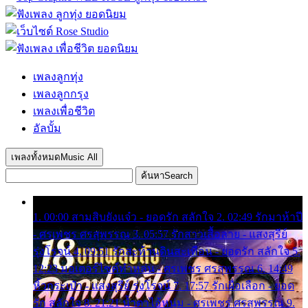
เพลงลูกทุ่ง
เพลงลูกกรุง
เพลงเพื่อชีวิต
อัลบั้ม
เพลงทั้งหมด
Music All
ค้นหา
Search
1. 00:00 สามสิบยังแจ๋ว - ยอดรัก สลักใจ 2. 02:49 รักมาห้าปี
- ศรเพชร ศรสุพรรณ 3. 05:57 รักสาวเสื้อลาย - แสงสุรีย์
รุ่งโรจน์ 4. 09:51 รักสะท้านดินสะเทือน - ยอดรัก สลักใจ 5.
12:23 มอเตอร์ไซค์ทำหล่น - ศรเพชร ศรสุพรรณ 6. 14:49
หิ้วกระเป๋า - แสงสุรีย์ รุ่งโรจน์ 7. 17:57 รักเผื่อเลือก - ยอด
รัก สลักใจ 8. 21:21 น้ำตาไอ้หนุ่ม - ศรเพชร ศรสุพรรณ 9.