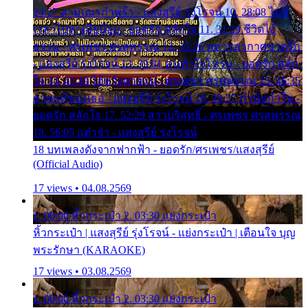
24:27 สามเณรกำพร้า - แสงสุรีย์ รุ่งโรจน์ 10. 28:08 ไม่มี
เวลาไปหาเมียน้อย - ยอดรัก สลักใจ 11. 31:29 ชีวิตไอ้
ธรรม - ศรเพชร ศรสุพรรณ 12. 35:26 ทหารอากาศขาดรัก
- แสงสุรีย์ รุ่งโรจน์ 13. 39:01 คนหัวใจโทรม - ยอดรัก สลัก
ใจ 14. 42:49 ไอ้หวังตายแน่ - ศรเพชร ศรสุพรรณ 15. 46:35
ธาตุแท้ของเธอ - แสงสุรีย์ รุ่งโรจน์ 16. 49:57 กำนันกำใน -
ยอดรัก สลักใจ 17. 52:29 สาวบริสุทธิ์ - ศรเพชร ศรสุพรรณ
18. 56:05 แต๋วจ๋า - แสงสุรีย์ รุ่งโรจน์
18 บทเพลงดังจากฟากฟ้า - ยอดรัก/ศรเพชร/แสงสุรีย์
(Official Audio)
17 views • 04.08.2569
1. 00:00 หิ้วกระเป๋า 2. 03:30 แย่งกระเป๋า
หิ้วกระเป๋า | แสงสุรีย์ รุ่งโรจน์ - แย่งกระเป๋า | เตือนใจ บุญ
พระรักษา (KARAOKE)
17 views • 03.08.2569
1. 00:00 หิ้วกระเป๋า 2. 03:30 แย่งกระเป๋า