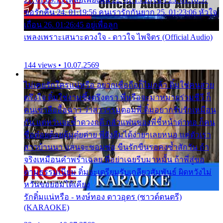
ขอรักคืน 24. 01:19:56 คนเรารักกันยาก 25. 01:23:06 หัวใจ
เถื่อน 26. 01:26:45 อยู่เพื่อลูก
เพลงเพราะเสนาะดวงใจ - ดาวใจ ไพจิตร (Official Audio)
144 views • 10.07.2569
ไม่เคยรักใครแน่หรือ อยากเชื่อถือก็ไม่กล้า ติ๋มใช่คนสวย
ตรึงใจ ติ๋มใช่งามซึ้งตรึงตรา พี่หรือจะมาหมายร่วมชีวี ก็
คนเขาลืออื้อฉาว ว่าสาวๆรุมตอมพี่ ติ๋มอยากรับรักเหมือน
กัน แต่หวั่นจะช้ำดวงฤดี กลัวแฟนของพี่ชี้หน้าด่าทอ ก็คน
ชื่อต๋อยต้อยตุ้มตุ๋ยต่าย พี่ยังลืมได้ง่ายๆเลยหนอ แค่ตัวเรา
สาวบ้านนา แสนจะซอมซ่อ ขืนรักขืนรอคงช้ำสักวัน ถ้า
จริงเหมือนคำพร่ำเฉลย พี่อย่าเฉยรีบมาหมั้น ถ้าพี่สู่ขอ
ตามธรรมเนียม ติ๋มจะเตรียมรับเกลียวสัมพันธ์ ผิดหวังไม่
หวั่นขอยอมได้เคียง
รักติ๋มแน่หรือ - หงษ์ทอง ดาวอุดร (ซาวด์ดนตรี)
(KARAOKE)