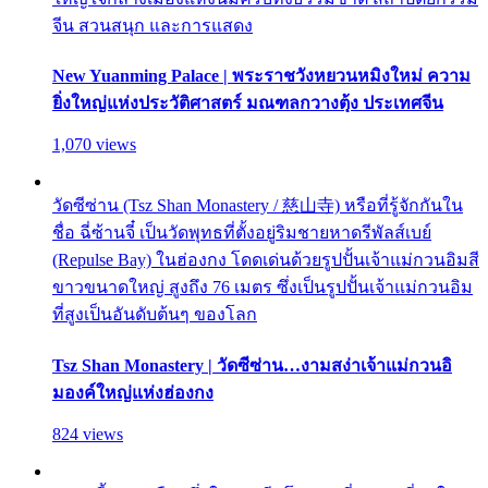
จีน สวนสนุก และการแสดง
New Yuanming Palace | พระราชวังหยวนหมิงใหม่ ความ
ยิ่งใหญ่แห่งประวัติศาสตร์ มณฑลกวางตุ้ง ประเทศจีน
1,070 views
วัดซีซ่าน (Tsz Shan Monastery / 慈山寺) หรือที่รู้จักกันใน
ชื่อ ฉี่ซ้านจี๋ เป็นวัดพุทธที่ตั้งอยู่ริมชายหาดรีพัลส์เบย์
(Repulse Bay) ในฮ่องกง โดดเด่นด้วยรูปปั้นเจ้าแม่กวนอิมสี
ขาวขนาดใหญ่ สูงถึง 76 เมตร ซึ่งเป็นรูปปั้นเจ้าแม่กวนอิม
ที่สูงเป็นอันดับต้นๆ ของโลก
Tsz Shan Monastery | วัดซีซ่าน…งามสง่าเจ้าแม่กวนอิ
มองค์ใหญ่แห่งฮ่องกง
824 views