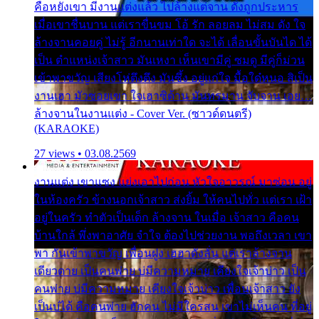
คือหยังเขา มีงานแต่งแล้ว ไปล้างแต่จาน ดั่งถูกประหาร
เมื่อเขาชื่นบาน แต่เราขื่นขม โอ้ รัก ลอยลม ไม่สม ดัง ใจ
ล้างจานคอยคู่ ไม่รู้ อีกนานเท่าใด จะได้ เลื่อนขั้นบันได ได้
เป็น ตำแหน่งเจ้าสาว มันเหงา เห็นเขามีคู่ ซมดู มีคู่ก็ม่วน
เข้าพาขวัญ เสียงโห่ตึงตึง มันซึ้ง อยู่แก่ใจ มื้อใด๋หนอ สิเป็น
งานเฮา มัวซอยเขา ใจเฮาซิด้าน มันทรมาน จับจาน เอย…
ล้างจานในงานแต่ง - Cover Ver. (ซาวด์ดนตรี)
(KARAOKE)
27 views • 03.08.2569
งานแต่ง เขาแซง แย่งเอาไปก่อน หัวใจอาวรณ์ มาซ่อน อยู่
ในห้องครัว ข้างนอกเจ้าสาว ส่งยิ้ม ให้คนไปทั่ว แต่เรา เฝ้า
อยู่ในครัว ทำตัวเป็นเด็ก ล้างจาน ในเมื่อ เจ้าสาว คือคน
บ้านใกล้ พึ่งพาอาศัย จำใจ ต้องไปช่วยงาน พอถึงเวลา เขา
พา กันเข้าพาขวัญ เพื่อนฝูง เฮฮาดังลั่น แต่เราล้างจาน
เดียวดาย เป็นคนพ่าย บ่มีความหมาย เคียงใจเจ้าบ่าว เป็น
คนพ่าย บ่มีความหมาย เคียงใจเจ้าบ่าว เพื่อนเจ้าสาว ยัง
เป็นบ่ได้ คือคนพ่าย ฮักคน ไม่มีใครสน เขาไม่เห็นคน ที่อยู่