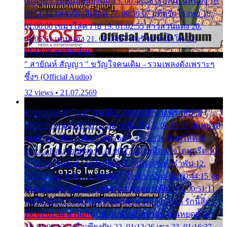
00:45:25 รอหน่อยน้องติ๋ม 15. 00:48:56 เรือล่มในหนอง 16.
00:51:43 บัตรเชิญสีเลือด 17. 00:56:07 อดีตรักโรงทอ 18.
01:00:00 เขมรไล่ควาย 19. 01:02:55 สาวสวนแตง 20.
01:05:51 แอบมอง 21. 01:09:27 พบรักปากน้ำโพ 22.
01:13:06 สายัณห์เมา
" สายัณห์ สัญญา " ขวัญใจคนเดิม - รวมเพลงดังเพราะๆ
ซึ้งๆ (Official Audio)
32 views • 21.07.2569
1. 00:00:00 ทำไมทำฉันได้ 2. 00:03:20 นางฟ้าสลัม 3.
00:06:50 คน 4. 00:10:36 บุญเหลือเกิน 5. 00:13:58 ฝนหยาด
สุดท้าย 6. 00:17:30 ยาใจยาจก 7. 00:20:30 คิดดูให้ดี 8.
00:24:21 ลบรอยแผลรัก 9. 00:27:35 เหมือนใจโดนกรีด 10.
00:30:54 ขบวนการเปาเปียว 11. 00:34:05 คำรำพัน 12.
00:37:20 ปาหนัน 13. 00:40:37 ใจเจ้ากรรม 14. 00:44:15 จูบ
ฉันแล้วจงตายเสีย 15. 00:47:24 ขอสูมาเต๊อะ 16. 00:51:11
คนใจมาร 17. 00:54:50 คืนทรมาน 18. 00:58:25 รักนี้สีดำ
19. 01:01:44 ส่วนเกิน 20. 01:05:42 หยาดน้ำฝนหยดน้ำตา
21. 01:09:13 เหลือเพียงฝัน 22. 01:13:26 เขา 23. 01:16:37