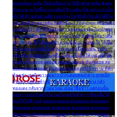
พ่อส่งเงินสามพัน ให้ฉันเรียนราม ได้อีกสักสามพัน ฉันคง
บ๊าย บาย จะไปซื้อกางเกงยีนส์ ลีวายส์มาใส่ เพราะเราเป็น
เด็กใต้ ลีวายส์อย่างเดียว อยากจะโชว์ถึงหิวโซ เด็กใต้ก็ไม่
หวั่น ตกตัวละหลายพัน กัดฟันซื้อมา ให้เด็กเทพเหลียวมอง
และต้องรู้ว่า เด็กใต้ไม่ธรรมดา แต่สุดยอด เดินโยกย้ายเย
ยวน กวนโอ๊ยพอได้ เพราะว่านุ่งลีวายส์ ตัวใหม่ใส่มา เดิน
เข้ามหาลัย จิ๊กโก๊มองหน้า ท่าจะมีปัญหา ไม่พอใจ ได้เป็น
เรื่องแน่นอน แต่ฉันไม่หวั่น เลยแหลงใต้ถามมัน ว่ามัน
พรั่นพรือ มันตอบว่าไม่พรื่อ เปลี่ยนเป็นยิ้มให้ เจอะเด็กใต้
ด้วยกัน ก็เลยรอด สุดยอด สุดยอด สุดยอด มันสุดยอด สุด
ยอด สุดยอด สุดยอด มันสุดยอด แอบหลงรักสาวราม ที่พัก
ห้องเช่า เธอผิวขาวผมยาว ปากแดงแหลงกลาง ถูกสเป็ก
จริงเธอ อยู่ห้องข้างข้าง อยากเข้าไปแหลงกลาง กลัว
ทองแดง กลับจากรามมาเจอ เธอมาซื้อข้าว แต่ก่อนนั้น
สองเรา เจอะกันครั้งใด เธอไม่เคยไยดี คราวนี้เธอยิ้มให้
ต้องให้ใส่ลีวายส์ สุดยอด สุดยอด มันสุดยอด มันสุดยอด
มันสุดยอด มันสุดยอด มันสุดยอด มันสุดยอด มันสุดยอด
มันสุดยอด มันสุดยอด มันสุดยอด มันสุดยอด มันสุดยอด