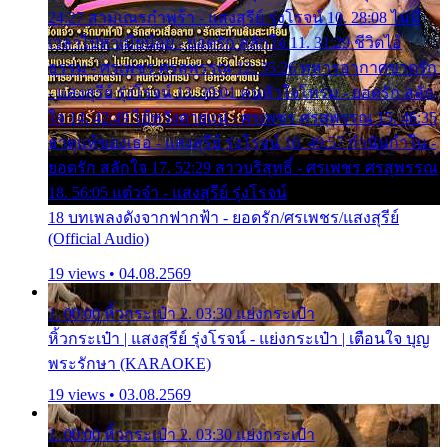
24:27 สามเณรกำพร้า - แสงสุรีย์ รุ่งโรจน์ 10. 28:08 ไม่มี
เวลาไปหาเมียน้อย - ยอดรัก สลักใจ 11. 31:29 ชีวิตไอ้
ธรรม - ศรเพชร ศรสุพรรณ 12. 35:26 ทหารอากาศขาดรัก
- แสงสุรีย์ รุ่งโรจน์ 13. 39:01 คนหัวใจโทรม - ยอดรัก สลัก
ใจ 14. 42:49 ไอ้หวังตายแน่ - ศรเพชร ศรสุพรรณ 15. 46:35
ธาตุแท้ของเธอ - แสงสุรีย์ รุ่งโรจน์ 16. 49:57 กำนันกำใน -
ยอดรัก สลักใจ 17. 52:29 สาวบริสุทธิ์ - ศรเพชร ศรสุพรรณ
18. 56:05 แต๋วจ๋า - แสงสุรีย์ รุ่งโรจน์
18 บทเพลงดังจากฟากฟ้า - ยอดรัก/ศรเพชร/แสงสุรีย์
(Official Audio)
19 views • 04.08.2569
1. 00:00 หิ้วกระเป๋า 2. 03:30 แย่งกระเป๋า
หิ้วกระเป๋า | แสงสุรีย์ รุ่งโรจน์ - แย่งกระเป๋า | เตือนใจ บุญ
พระรักษา (KARAOKE)
19 views • 03.08.2569
1. 00:00 หิ้วกระเป๋า 2. 03:30 แย่งกระเป๋า