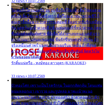
32 views • 10.07.2569
ไม่เคยรักใครแน่หรือ อยากเชื่อถือก็ไม่กล้า ติ๋มใช่คนสวย
ตรึงใจ ติ๋มใช่งามซึ้งตรึงตรา พี่หรือจะมาหมายร่วมชีวี ก็
คนเขาลืออื้อฉาว ว่าสาวๆรุมตอมพี่ ติ๋มอยากรับรักเหมือน
กัน แต่หวั่นจะช้ำดวงฤดี กลัวแฟนของพี่ชี้หน้าด่าทอ ก็คน
ชื่อต๋อยต้อยตุ้มตุ๋ยต่าย พี่ยังลืมได้ง่ายๆเลยหนอ แค่ตัวเรา
สาวบ้านนา แสนจะซอมซ่อ ขืนรักขืนรอคงช้ำสักวัน ถ้า
จริงเหมือนคำพร่ำเฉลย พี่อย่าเฉยรีบมาหมั้น ถ้าพี่สู่ขอ
ตามธรรมเนียม ติ๋มจะเตรียมรับเกลียวสัมพันธ์ ผิดหวังไม่
หวั่นขอยอมได้เคียง
รักติ๋มแน่หรือ - หงษ์ทอง ดาวอุดร (KARAOKE)
33 views • 10.07.2569
บัวทองโศก เพราะเป็นโรครักรุม ในอกกลัดกลุ้ม โดนแฟน
หนุ่มหลอกเอา เขารวย และรูปหล่อ มาพะเน้าพะนอ
ออเซาะจนใจเบา สงสาร บัวทองเศร้า น้ำตาคลอเบ้า เฝ้า
อาลัย หนุ่มรูปหล่อหนีไกล หัวใจบัวทองระรวย บัวทองโศก