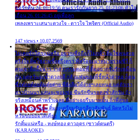
ขอรักคืน 24. 01:19:56 คนเรารักกันยาก 25. 01:23:06 หัวใจ
เถื่อน 26. 01:26:45 อยู่เพื่อลูก
เพลงเพราะเสนาะดวงใจ - ดาวใจ ไพจิตร (Official Audio)
147 views • 10.07.2569
ไม่เคยรักใครแน่หรือ อยากเชื่อถือก็ไม่กล้า ติ๋มใช่คนสวย
ตรึงใจ ติ๋มใช่งามซึ้งตรึงตรา พี่หรือจะมาหมายร่วมชีวี ก็
คนเขาลืออื้อฉาว ว่าสาวๆรุมตอมพี่ ติ๋มอยากรับรักเหมือน
กัน แต่หวั่นจะช้ำดวงฤดี กลัวแฟนของพี่ชี้หน้าด่าทอ ก็คน
ชื่อต๋อยต้อยตุ้มตุ๋ยต่าย พี่ยังลืมได้ง่ายๆเลยหนอ แค่ตัวเรา
สาวบ้านนา แสนจะซอมซ่อ ขืนรักขืนรอคงช้ำสักวัน ถ้า
จริงเหมือนคำพร่ำเฉลย พี่อย่าเฉยรีบมาหมั้น ถ้าพี่สู่ขอ
ตามธรรมเนียม ติ๋มจะเตรียมรับเกลียวสัมพันธ์ ผิดหวังไม่
หวั่นขอยอมได้เคียง
รักติ๋มแน่หรือ - หงษ์ทอง ดาวอุดร (ซาวด์ดนตรี)
(KARAOKE)