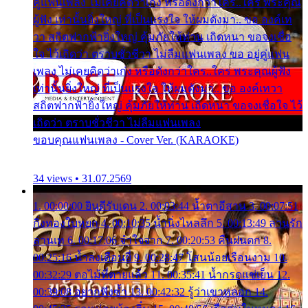
คู่แฟนเพลง ไม่เคยคิดว่าเก่ง หรือดังกว่าใคร..ใคร พระคุณ
ผู้ฟัง เท่านั้นยิ่งใหญ่ ที่เป็นแรงใจ ให้ผมดังมา.. ขอ องค์เท
วา สถิตฟากฟ้ายิ่งใหญ่ คุ้มภัยให้ท่าน เถิดหนา ขอจงเชื่อ
ใจ ไว้เถิดว่า ตราบชั่วชีวา ไม่ลืมแฟนเพลง ขอ อยู่คู่แฟน
เพลง ไม่เคยคิดว่าเก่ง หรือดังกว่าใคร..ใคร พระคุณผู้ฟัง
เท่านั้นยิ่งใหญ่ ที่เป็นแรงใจ ให้ผมดังมา.. ขอ องค์เทวา
สถิตฟากฟ้ายิ่งใหญ่ คุ้มภัยให้ท่าน เถิดหนา ขอจงเชื่อใจ ไว้
เถิดว่า ตราบชั่วชีวา ไม่ลืมแฟนเพลง
ขอบคุณแฟนเพลง - Cover Ver. (KARAOKE)
34 views • 31.07.2569
1. 00:00:00 ยินดีรับเดน 2. 00:03:44 น้ำตาอีสาน 3. 00:07:51
กิ่งทองใบหยก 4. 00:10:35 น้ำนิ่งไหลลึก 5. 00:13:49 ลานรัก
ลานเท 6. 00:17:06 จำใจจาก 7. 00:20:53 คืนฝนตก 8.
00:25:16 น้ำลงเดือนยี่ 9. 00:28:47 โสนน้อยเรือนงาม 10.
00:32:29 ตอไม้ที่ตายแล้ว 11. 00:35:41 น้ำกรดแช่เย็น 12.
00:39:08 อยากฟังซ้ำ 13. 00:42:32 รู้ว่าเขาหลอก 14.