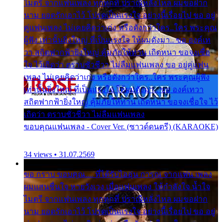
ไมตรี จากแฟนเพลง ทุกทุกที่ ปราณีหลั่งไหล ผมขอฝาก
นาม ยอดรักเอาไว้ โปรดเป็นแรงใจ อย่างนี้เรื่อยไป ขอ อยู่
คู่แฟนเพลง ไม่เคยคิดว่าเก่ง หรือดังกว่าใคร..ใคร พระคุณ
ผู้ฟัง เท่านั้นยิ่งใหญ่ ที่เป็นแรงใจ ให้ผมดังมา.. ขอ องค์เท
วา สถิตฟากฟ้ายิ่งใหญ่ คุ้มภัยให้ท่าน เถิดหนา ขอจงเชื่อ
ใจ ไว้เถิดว่า ตราบชั่วชีวา ไม่ลืมแฟนเพลง ขอ อยู่คู่แฟน
เพลง ไม่เคยคิดว่าเก่ง หรือดังกว่าใคร..ใคร พระคุณผู้ฟัง
เท่านั้นยิ่งใหญ่ ที่เป็นแรงใจ ให้ผมดังมา.. ขอ องค์เทวา
สถิตฟากฟ้ายิ่งใหญ่ คุ้มภัยให้ท่าน เถิดหนา ขอจงเชื่อใจ ไว้
เถิดว่า ตราบชั่วชีวา ไม่ลืมแฟนเพลง
ขอบคุณแฟนเพลง - Cover Ver. (ซาวด์ดนตรี) (KARAOKE)
34 views • 31.07.2569
ขอ กราบ ขอบคุณ.... ที่ได้รับไออุ่น การุณ จากแฟน เพลง
ผมแสนชื่นใจ หายวังเวง เมื่อแฟนเพลง ให้กำลังใจ น้ำใจ
ไมตรี จากแฟนเพลง ทุกทุกที่ ปราณีหลั่งไหล ผมขอฝาก
นาม ยอดรักเอาไว้ โปรดเป็นแรงใจ อย่างนี้เรื่อยไป ขอ อยู่