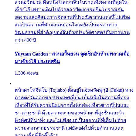
สวนอวี้หยวน คือหนึ่งในสวนจีนโบราณที่งดงามที่สุดใน
เซี่ยงไฮ้ เพราะเต็มไปด้วยสถาปัตยกรรมจีนโบราณอัน
งดงามและศิลปะการจัดสวนที่ประณีต สวนแห่งนี้ไม่เพียง
แต่เป็นสถานที่พักผ่อนหย่อนใจแต่ยังเป็นมรดกทาง
วัฒนธรรมที่สำคัญของจีนด้วยประวัติศาสตร์อันยาวนาน
กว่า 400 ปี
Yuyuan Garden : สวนอวี้หยวน จุดเช็กอินห้ามพลาดเมื่อ
มาเซี่ยงไฮ้ ประเทศจีน
1,306 views
หน้าผาโทจินโบ (Tojinbo) ตั้งอยู่ในจังหวัดฟุกุอิ (Fukui) ทาง
ภาคตะวันออกของประเทศญี่ปุ่น เป็นหนึ่งในสถานที่ท่อง
เที่ยวที่ได้รับความนิยมจากทั้งนักท่องเที่ยวชาวญี่ปุ่นและ
ชาวต่างชาติ ด้วยความงามของหน้าผาที่สูงชันและวิว
ทิวทัศน์ที่น่าทึ่ง และไม่เพียงแต่เป็นสถานที่ที่เต็มไปด้วย
ความงามจากธรรมชาติ แต่ยังแฝงไปด้วยตำนานและ
ความเชื่อที่ลึกซึ้งด้วย