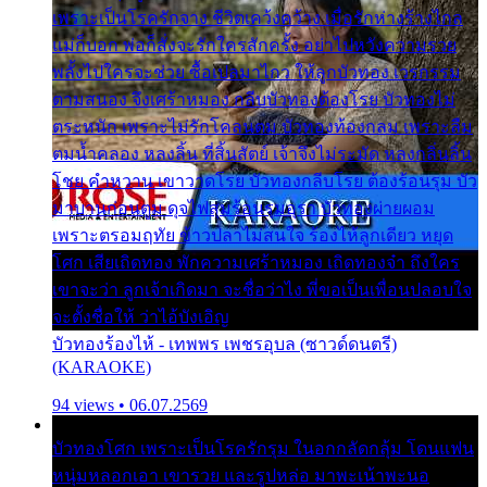
เพราะเป็นโรครักจาง ชีวิตเคว้งคว้าง เมื่อรักห่างร้างไกล
แม่ก็บอก พ่อก็สั่งจะรักใครสักครั้ง อย่าไปหวังความรวย
พลั้งไปใครจะช่วย ซื้อเปลมาไกว ให้ลูกบัวทอง เวรกรรม
ตามสนอง จึงเศร้าหมอง กลีบบัวทองต้องโรย บัวทองไม่
ตระหนัก เพราะไม่รักโคลนตม บัวทองท้องกลม เพราะลืม
ตมน้ำคลอง หลงลิ้น ที่สิ้นสัตย์ เจ้าจึงไม่ระมัด หลงกลิ่นลิ้น
โชย คำหวาน เขาวาดโรย บัวทองกลีบโรย ต้องร้อนรุม บัว
มาบานก่อนตูม ดุจไฟสุมร้อนรุมอุรา บัวทองผ่ายผอม
เพราะตรอมฤทัย ข้าวปลาไม่สนใจ ร้องไห้ลูกเดียว หยุด
โศก เสียเถิดทอง พักความเศร้าหมอง เถิดทองจ๋า ถึงใคร
เขาจะว่า ลูกเจ้าเกิดมา จะชื่อว่าไง พี่ขอเป็นเพื่อนปลอบใจ
จะตั้งชื่อให้ ว่าไอ้บังเอิญ
บัวทองร้องไห้ - เทพพร เพชรอุบล (ซาวด์ดนตรี)
(KARAOKE)
94 views • 06.07.2569
บัวทองโศก เพราะเป็นโรครักรุม ในอกกลัดกลุ้ม โดนแฟน
หนุ่มหลอกเอา เขารวย และรูปหล่อ มาพะเน้าพะนอ