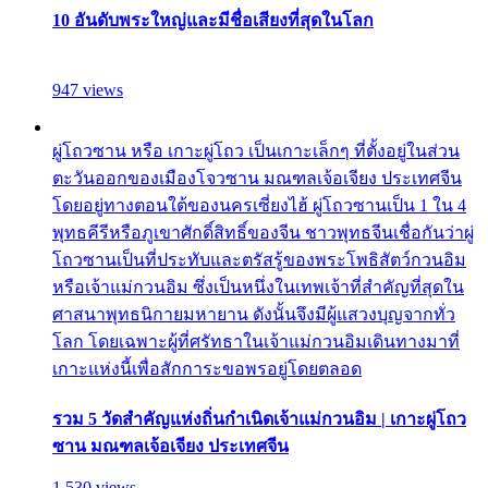
10 อันดับพระใหญ่และมีชื่อเสียงที่สุดในโลก
947 views
ผู่โถวซาน หรือ เกาะผู่โถว เป็นเกาะเล็กๆ ที่ตั้งอยู่ในส่วน
ตะวันออกของเมืองโจวซาน มณฑลเจ้อเจียง ประเทศจีน
โดยอยู่ทางตอนใต้ของนครเซี่ยงไฮ้ ผู่โถวซานเป็น 1 ใน 4
พุทธคีรีหรือภูเขาศักดิ์สิทธิ์ของจีน ชาวพุทธจีนเชื่อกันว่าผู่
โถวซานเป็นที่ประทับและตรัสรู้ของพระโพธิสัตว์กวนอิม
หรือเจ้าแม่กวนอิม ซึ่งเป็นหนึ่งในเทพเจ้าที่สำคัญที่สุดใน
ศาสนาพุทธนิกายมหายาน ดังนั้นจึงมีผู้แสวงบุญจากทั่ว
โลก โดยเฉพาะผู้ที่ศรัทธาในเจ้าแม่กวนอิมเดินทางมาที่
เกาะแห่งนี้เพื่อสักการะขอพรอยู่โดยตลอด
รวม 5 วัดสำคัญแห่งถิ่นกำเนิดเจ้าแม่กวนอิม | เกาะผู่โถว
ซาน มณฑลเจ้อเจียง ประเทศจีน
1,530 views