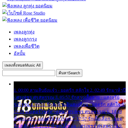
เพลงลูกทุ่ง
เพลงลูกกรุง
เพลงเพื่อชีวิต
อัลบั้ม
เพลงทั้งหมด
Music All
ค้นหา
Search
1. 00:00 สามสิบยังแจ๋ว - ยอดรัก สลักใจ 2. 02:49 รักมาห้าปี
- ศรเพชร ศรสุพรรณ 3. 05:57 รักสาวเสื้อลาย - แสงสุรีย์
รุ่งโรจน์ 4. 09:51 รักสะท้านดินสะเทือน - ยอดรัก สลักใจ 5.
12:23 มอเตอร์ไซค์ทำหล่น - ศรเพชร ศรสุพรรณ 6. 14:49
หิ้วกระเป๋า - แสงสุรีย์ รุ่งโรจน์ 7. 17:57 รักเผื่อเลือก - ยอด
รัก สลักใจ 8. 21:21 น้ำตาไอ้หนุ่ม - ศรเพชร ศรสุพรรณ 9.