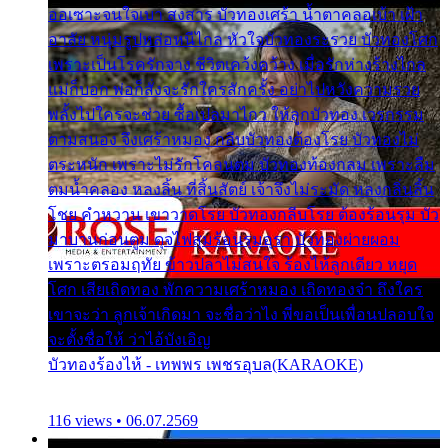
ออเซาะจนใจเบา สงสาร บัวทองเศร้า น้ำตาคลอเบ้า เฝ้า
อาลัย หนุ่มรูปหล่อหนีไกล หัวใจบัวทองระรวย บัวทองโศก
เพราะเป็นโรครักจาง ชีวิตเคว้งคว้าง เมื่อรักห่างร้างไกล
แม่ก็บอก พ่อก็สั่งจะรักใครสักครั้ง อย่าไปหวังความรวย
พลั้งไปใครจะช่วย ซื้อเปลมาไกว ให้ลูกบัวทอง เวรกรรม
ตามสนอง จึงเศร้าหมอง กลีบบัวทองต้องโรย บัวทองไม่
ตระหนัก เพราะไม่รักโคลนตม บัวทองท้องกลม เพราะลืม
ตมน้ำคลอง หลงลิ้น ที่สิ้นสัตย์ เจ้าจึงไม่ระมัด หลงกลิ่นลิ้น
โชย คำหวาน เขาวาดโรย บัวทองกลีบโรย ต้องร้อนรุม บัว
มาบานก่อนตูม ดุจไฟสุมร้อนรุมอุรา บัวทองผ่ายผอม
เพราะตรอมฤทัย ข้าวปลาไม่สนใจ ร้องไห้ลูกเดียว หยุด
โศก เสียเถิดทอง พักความเศร้าหมอง เถิดทองจ๋า ถึงใคร
เขาจะว่า ลูกเจ้าเกิดมา จะชื่อว่าไง พี่ขอเป็นเพื่อนปลอบใจ
จะตั้งชื่อให้ ว่าไอ้บังเอิญ
บัวทองร้องไห้ - เทพพร เพชรอุบล(KARAOKE)
116 views • 06.07.2569