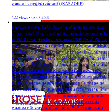
สุดยอด - วงซูซู (ซาวด์ดนตรี) (KARAOKE)
122 views • 03.07.2569
พ่อส่งเงินสามพัน ให้ฉันเรียนราม ได้อีกสักสามพัน ฉันคง
บ๊าย บาย จะไปซื้อกางเกงยีนส์ ลีวายส์มาใส่ เพราะเราเป็น
เด็กใต้ ลีวายส์อย่างเดียว อยากจะโชว์ถึงหิวโซ เด็กใต้ก็ไม่
หวั่น ตกตัวละหลายพัน กัดฟันซื้อมา ให้เด็กเทพเหลียวมอง
และต้องรู้ว่า เด็กใต้ไม่ธรรมดา แต่สุดยอด เดินโยกย้ายเย
ยวน กวนโอ๊ยพอได้ เพราะว่านุ่งลีวายส์ ตัวใหม่ใส่มา เดิน
เข้ามหาลัย จิ๊กโก๊มองหน้า ท่าจะมีปัญหา ไม่พอใจ ได้เป็น
เรื่องแน่นอน แต่ฉันไม่หวั่น เลยแหลงใต้ถามมัน ว่ามัน
พรั่นพรือ มันตอบว่าไม่พรื่อ เปลี่ยนเป็นยิ้มให้ เจอะเด็กใต้
ด้วยกัน ก็เลยรอด สุดยอด สุดยอด สุดยอด มันสุดยอด สุด
ยอด สุดยอด สุดยอด มันสุดยอด แอบหลงรักสาวราม ที่พัก
ห้องเช่า เธอผิวขาวผมยาว ปากแดงแหลงกลาง ถูกสเป็ก
จริงเธอ อยู่ห้องข้างข้าง อยากเข้าไปแหลงกลาง กลัว
ทองแดง กลับจากรามมาเจอ เธอมาซื้อข้าว แต่ก่อนนั้น