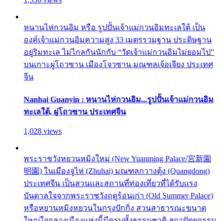
หนานไห่กวนอิม หรือ รูปปั้นเจ้าแม่กวนอิมทะเลใต้ เป็น
องค์เจ้าแม่กวนอิมความสูง 33 เมตรรวมฐาน ประดิษฐาน
อยู่ริมทะเล ไม่ไกลกันนักกับ “วัดเจ้าแม่กวนอิมไม่ยอมไป”
บนเกาะผู่โถวซาน เมืองโจวซาน มณฑลเจ้อเจียง ประเทศ
จีน
Nanhai Guanyin : หนานไห่กวนอิม...รูปปั้นเจ้าแม่กวนอิม
ทะเลใต้, ผู่โถวซาน ประเทศจีน
1,028 views
พระราชวังหยวนหมิงใหม่ (New Yuanming Palace/宮新園
明園) ในเมืองจูไห่ (Zhuhai) มณฑลกวางตุ้ง (Quangdong)
ประเทศจีน เป็นสวนและสถานที่ท่องเที่ยวที่ได้รับแรง
บันดาลใจจากพระราชวังฤดูร้อนเก่า (Old Summer Palace)
หรือหยวนหมิงหยวนในกรุงปักกิ่ง สวนสาธารณะขนาด
ใหญ่ใจกลางเมืองแห่งนี้มีครบทั้งธรรมชาติ สถาปัตยกรรม