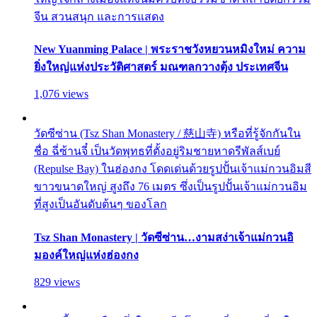
จีน สวนสนุก และการแสดง
New Yuanming Palace | พระราชวังหยวนหมิงใหม่ ความ
ยิ่งใหญ่แห่งประวัติศาสตร์ มณฑลกวางตุ้ง ประเทศจีน
1,076 views
วัดซีซ่าน (Tsz Shan Monastery / 慈山寺) หรือที่รู้จักกันใน
ชื่อ ฉี่ซ้านจี๋ เป็นวัดพุทธที่ตั้งอยู่ริมชายหาดรีพัลส์เบย์
(Repulse Bay) ในฮ่องกง โดดเด่นด้วยรูปปั้นเจ้าแม่กวนอิมสี
ขาวขนาดใหญ่ สูงถึง 76 เมตร ซึ่งเป็นรูปปั้นเจ้าแม่กวนอิม
ที่สูงเป็นอันดับต้นๆ ของโลก
Tsz Shan Monastery | วัดซีซ่าน…งามสง่าเจ้าแม่กวนอิ
มองค์ใหญ่แห่งฮ่องกง
829 views