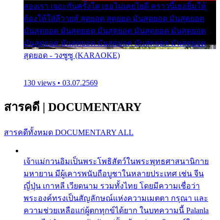
สองเรา เจอะกันครั้งใด เธอไม่เคยไยดี คราวนี้เธอยิ้มให้
ต้องให้ใส่ลีวายส์ สุดยอด สุดยอด มันสุดยอด มันสุดยอด
มันสุดยอด มันสุดยอด มันสุดยอด มันสุดยอด มันสุดยอด
มันสุดยอด มันสุดยอด มันสุดยอด มันสุดยอด มันสุดยอด
สุดยอด - วงซูซู (KARAOKE)
130 views • 03.07.2569
สารคดี
|
DOCUMENTARY
สารคดีทั้งหมด
DOCUMENTARY ALL
เจ้าแม่กวนอิมเป็นพระโพธิสัตว์ในพระพุทธศาสนานิกาย
มหายาน มีผู้เคารพนับถือบูชาในหลายประเทศ เช่น จีน
ญี่ปุ่น เกาหลี เวียดนาม รวมทั้งไทย โดยมีความเชื่อว่า
พระองค์ทรงเป็นสัญลักษณ์แห่งความเมตตา กรุณา และ
ความช่วยเหลือแก่ผู้ตกทุกข์ได้ยาก ในบทความนี้ Palanla