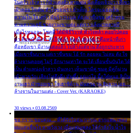
ในครัว เจ้าสาว ก็มัวแต่งตัว สวยเด่น นั่งเคียงเจ้าบ่าว ที่เขา
เฝ้าคอย ใจเต้น หัวใจของเรา ลำเค็ญ ใครจะมองเห็น
ความใน ใจ เศร้า มันร้าวระบม ต้องมาขื่นขม เศร้าตรม
ท่ามความสุขี ช่วยงานเขาแต่ง แต่เรา แล้งมาหลายปี
เมื่อไรหนอจะ โชคดี ได้มีพิธีวิวาห์ หัวใจหล้า คอยไปคอย
มา คือหน้าที่เก่า หัวใจหล้า คอยไปคอยมา คือหน้าที่เก่า
คือหยังเขา มีงานแต่งแล้ว ไปล้างแต่จาน ดั่งถูกประหาร
เมื่อเขาชื่นบาน แต่เราขื่นขม โอ้ รัก ลอยลม ไม่สม ดัง ใจ
ล้างจานคอยคู่ ไม่รู้ อีกนานเท่าใด จะได้ เลื่อนขั้นบันได ได้
เป็น ตำแหน่งเจ้าสาว มันเหงา เห็นเขามีคู่ ซมดู มีคู่ก็ม่วน
เข้าพาขวัญ เสียงโห่ตึงตึง มันซึ้ง อยู่แก่ใจ มื้อใด๋หนอ สิเป็น
งานเฮา มัวซอยเขา ใจเฮาซิด้าน มันทรมาน จับจาน เอย…
ล้างจานในงานแต่ง - Cover Ver. (KARAOKE)
30 views • 03.08.2569
ขอ กราบ ขอบคุณ.... ที่ได้รับไออุ่น การุณ จากแฟน เพลง
ผมแสนชื่นใจ หายวังเวง เมื่อแฟนเพลง ให้กำลังใจ น้ำใจ