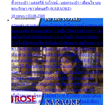
หิ้วกระเป๋า | แสงสุรีย์ รุ่งโรจน์ - แย่งกระเป๋า | เตือนใจ บุญ
พระรักษา (ซาวด์ดนตรี) (KARAOKE)
18 views • 03.08.2569
งานแต่ง เขาแซง แย่งเอาไปก่อน หัวใจอาวรณ์ มาซ่อน อยู่
ในห้องครัว ข้างนอกเจ้าสาว ส่งยิ้ม ให้คนไปทั่ว แต่เรา เฝ้า
อยู่ในครัว ทำตัวเป็นเด็ก ล้างจาน ในเมื่อ เจ้าสาว คือคน
บ้านใกล้ พึ่งพาอาศัย จำใจ ต้องไปช่วยงาน พอถึงเวลา เขา
พา กันเข้าพาขวัญ เพื่อนฝูง เฮฮาดังลั่น แต่เราล้างจาน
เดียวดาย เป็นคนพ่าย บ่มีความหมาย เคียงใจเจ้าบ่าว เป็น
คนพ่าย บ่มีความหมาย เคียงใจเจ้าบ่าว เพื่อนเจ้าสาว ยัง
เป็นบ่ได้ คือคนพ่าย ฮักคน ไม่มีใครสน เขาไม่เห็นคน ที่อยู่
ในครัว เจ้าสาว ก็มัวแต่งตัว สวยเด่น นั่งเคียงเจ้าบ่าว ที่เขา
เฝ้าคอย ใจเต้น หัวใจของเรา ลำเค็ญ ใครจะมองเห็น
ความใน ใจ เศร้า มันร้าวระบม ต้องมาขื่นขม เศร้าตรม
ท่ามความสุขี ช่วยงานเขาแต่ง แต่เรา แล้งมาหลายปี
เมื่อไรหนอจะ โชคดี ได้มีพิธีวิวาห์ หัวใจหล้า คอยไปคอย
มา คือหน้าที่เก่า หัวใจหล้า คอยไปคอยมา คือหน้าที่เก่า