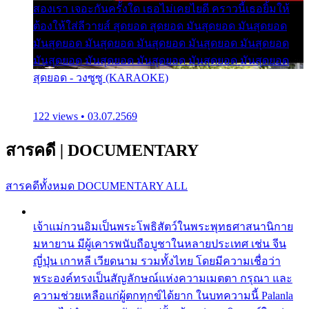
สองเรา เจอะกันครั้งใด เธอไม่เคยไยดี คราวนี้เธอยิ้มให้
ต้องให้ใส่ลีวายส์ สุดยอด สุดยอด มันสุดยอด มันสุดยอด
มันสุดยอด มันสุดยอด มันสุดยอด มันสุดยอด มันสุดยอด
มันสุดยอด มันสุดยอด มันสุดยอด มันสุดยอด มันสุดยอด
สุดยอด - วงซูซู (KARAOKE)
122 views • 03.07.2569
สารคดี
|
DOCUMENTARY
สารคดีทั้งหมด
DOCUMENTARY ALL
เจ้าแม่กวนอิมเป็นพระโพธิสัตว์ในพระพุทธศาสนานิกาย
มหายาน มีผู้เคารพนับถือบูชาในหลายประเทศ เช่น จีน
ญี่ปุ่น เกาหลี เวียดนาม รวมทั้งไทย โดยมีความเชื่อว่า
พระองค์ทรงเป็นสัญลักษณ์แห่งความเมตตา กรุณา และ
ความช่วยเหลือแก่ผู้ตกทุกข์ได้ยาก ในบทความนี้ Palanla