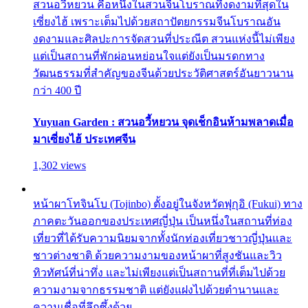
สวนอวี้หยวน คือหนึ่งในสวนจีนโบราณที่งดงามที่สุดใน
เซี่ยงไฮ้ เพราะเต็มไปด้วยสถาปัตยกรรมจีนโบราณอัน
งดงามและศิลปะการจัดสวนที่ประณีต สวนแห่งนี้ไม่เพียง
แต่เป็นสถานที่พักผ่อนหย่อนใจแต่ยังเป็นมรดกทาง
วัฒนธรรมที่สำคัญของจีนด้วยประวัติศาสตร์อันยาวนาน
กว่า 400 ปี
Yuyuan Garden : สวนอวี้หยวน จุดเช็กอินห้ามพลาดเมื่อ
มาเซี่ยงไฮ้ ประเทศจีน
1,302 views
หน้าผาโทจินโบ (Tojinbo) ตั้งอยู่ในจังหวัดฟุกุอิ (Fukui) ทาง
ภาคตะวันออกของประเทศญี่ปุ่น เป็นหนึ่งในสถานที่ท่อง
เที่ยวที่ได้รับความนิยมจากทั้งนักท่องเที่ยวชาวญี่ปุ่นและ
ชาวต่างชาติ ด้วยความงามของหน้าผาที่สูงชันและวิว
ทิวทัศน์ที่น่าทึ่ง และไม่เพียงแต่เป็นสถานที่ที่เต็มไปด้วย
ความงามจากธรรมชาติ แต่ยังแฝงไปด้วยตำนานและ
ความเชื่อที่ลึกซึ้งด้วย