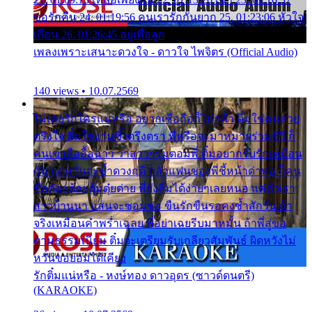
ขอรักคืน 24. 01:19:56 คนเรารักกันยาก 25. 01:23:06 หัวใจ
เถื่อน 26. 01:26:45 อยู่เพื่อลูก
เพลงเพราะเสนาะดวงใจ - ดาวใจ ไพจิตร (Official Audio)
140 views • 10.07.2569
ไม่เคยรักใครแน่หรือ อยากเชื่อถือก็ไม่กล้า ติ๋มใช่คนสวย
ตรึงใจ ติ๋มใช่งามซึ้งตรึงตรา พี่หรือจะมาหมายร่วมชีวี ก็
คนเขาลืออื้อฉาว ว่าสาวๆรุมตอมพี่ ติ๋มอยากรับรักเหมือน
กัน แต่หวั่นจะช้ำดวงฤดี กลัวแฟนของพี่ชี้หน้าด่าทอ ก็คน
ชื่อต๋อยต้อยตุ้มตุ๋ยต่าย พี่ยังลืมได้ง่ายๆเลยหนอ แค่ตัวเรา
สาวบ้านนา แสนจะซอมซ่อ ขืนรักขืนรอคงช้ำสักวัน ถ้า
จริงเหมือนคำพร่ำเฉลย พี่อย่าเฉยรีบมาหมั้น ถ้าพี่สู่ขอ
ตามธรรมเนียม ติ๋มจะเตรียมรับเกลียวสัมพันธ์ ผิดหวังไม่
หวั่นขอยอมได้เคียง
รักติ๋มแน่หรือ - หงษ์ทอง ดาวอุดร (ซาวด์ดนตรี)
(KARAOKE)