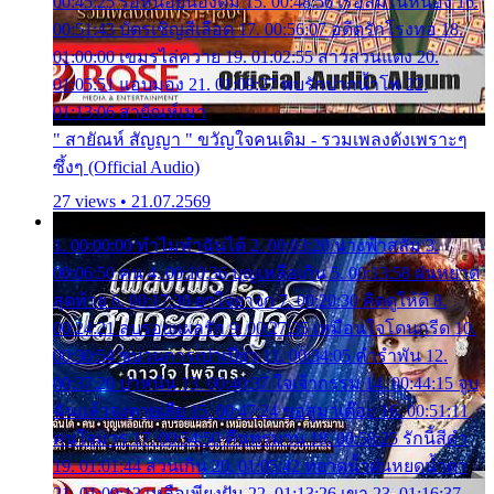
00:45:25 รอหน่อยน้องติ๋ม 15. 00:48:56 เรือล่มในหนอง 16.
00:51:43 บัตรเชิญสีเลือด 17. 00:56:07 อดีตรักโรงทอ 18.
01:00:00 เขมรไล่ควาย 19. 01:02:55 สาวสวนแตง 20.
01:05:51 แอบมอง 21. 01:09:27 พบรักปากน้ำโพ 22.
01:13:06 สายัณห์เมา
" สายัณห์ สัญญา " ขวัญใจคนเดิม - รวมเพลงดังเพราะๆ
ซึ้งๆ (Official Audio)
27 views • 21.07.2569
1. 00:00:00 ทำไมทำฉันได้ 2. 00:03:20 นางฟ้าสลัม 3.
00:06:50 คน 4. 00:10:36 บุญเหลือเกิน 5. 00:13:58 ฝนหยาด
สุดท้าย 6. 00:17:30 ยาใจยาจก 7. 00:20:30 คิดดูให้ดี 8.
00:24:21 ลบรอยแผลรัก 9. 00:27:35 เหมือนใจโดนกรีด 10.
00:30:54 ขบวนการเปาเปียว 11. 00:34:05 คำรำพัน 12.
00:37:20 ปาหนัน 13. 00:40:37 ใจเจ้ากรรม 14. 00:44:15 จูบ
ฉันแล้วจงตายเสีย 15. 00:47:24 ขอสูมาเต๊อะ 16. 00:51:11
คนใจมาร 17. 00:54:50 คืนทรมาน 18. 00:58:25 รักนี้สีดำ
19. 01:01:44 ส่วนเกิน 20. 01:05:42 หยาดน้ำฝนหยดน้ำตา
21. 01:09:13 เหลือเพียงฝัน 22. 01:13:26 เขา 23. 01:16:37