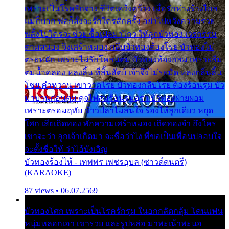
เพราะเป็นโรครักจาง ชีวิตเคว้งคว้าง เมื่อรักห่างร้างไกล
แม่ก็บอก พ่อก็สั่งจะรักใครสักครั้ง อย่าไปหวังความรวย
พลั้งไปใครจะช่วย ซื้อเปลมาไกว ให้ลูกบัวทอง เวรกรรม
ตามสนอง จึงเศร้าหมอง กลีบบัวทองต้องโรย บัวทองไม่
ตระหนัก เพราะไม่รักโคลนตม บัวทองท้องกลม เพราะลืม
ตมน้ำคลอง หลงลิ้น ที่สิ้นสัตย์ เจ้าจึงไม่ระมัด หลงกลิ่นลิ้น
โชย คำหวาน เขาวาดโรย บัวทองกลีบโรย ต้องร้อนรุม บัว
มาบานก่อนตูม ดุจไฟสุมร้อนรุมอุรา บัวทองผ่ายผอม
เพราะตรอมฤทัย ข้าวปลาไม่สนใจ ร้องไห้ลูกเดียว หยุด
โศก เสียเถิดทอง พักความเศร้าหมอง เถิดทองจ๋า ถึงใคร
เขาจะว่า ลูกเจ้าเกิดมา จะชื่อว่าไง พี่ขอเป็นเพื่อนปลอบใจ
จะตั้งชื่อให้ ว่าไอ้บังเอิญ
บัวทองร้องไห้ - เทพพร เพชรอุบล (ซาวด์ดนตรี)
(KARAOKE)
87 views • 06.07.2569
บัวทองโศก เพราะเป็นโรครักรุม ในอกกลัดกลุ้ม โดนแฟน
หนุ่มหลอกเอา เขารวย และรูปหล่อ มาพะเน้าพะนอ