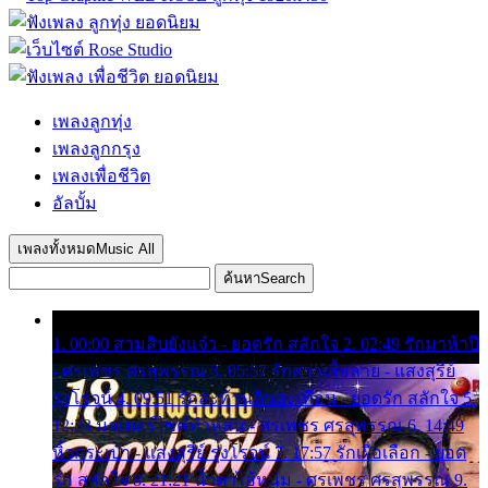
เพลงลูกทุ่ง
เพลงลูกกรุง
เพลงเพื่อชีวิต
อัลบั้ม
เพลงทั้งหมด
Music All
ค้นหา
Search
1. 00:00 สามสิบยังแจ๋ว - ยอดรัก สลักใจ 2. 02:49 รักมาห้าปี
- ศรเพชร ศรสุพรรณ 3. 05:57 รักสาวเสื้อลาย - แสงสุรีย์
รุ่งโรจน์ 4. 09:51 รักสะท้านดินสะเทือน - ยอดรัก สลักใจ 5.
12:23 มอเตอร์ไซค์ทำหล่น - ศรเพชร ศรสุพรรณ 6. 14:49
หิ้วกระเป๋า - แสงสุรีย์ รุ่งโรจน์ 7. 17:57 รักเผื่อเลือก - ยอด
รัก สลักใจ 8. 21:21 น้ำตาไอ้หนุ่ม - ศรเพชร ศรสุพรรณ 9.