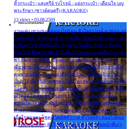
หิ้วกระเป๋า | แสงสุรีย์ รุ่งโรจน์ - แย่งกระเป๋า | เตือนใจ บุญ
พระรักษา (ซาวด์ดนตรี) (KARAOKE)
13 views • 03.08.2569
งานแต่ง เขาแซง แย่งเอาไปก่อน หัวใจอาวรณ์ มาซ่อน อยู่
ในห้องครัว ข้างนอกเจ้าสาว ส่งยิ้ม ให้คนไปทั่ว แต่เรา เฝ้า
อยู่ในครัว ทำตัวเป็นเด็ก ล้างจาน ในเมื่อ เจ้าสาว คือคน
บ้านใกล้ พึ่งพาอาศัย จำใจ ต้องไปช่วยงาน พอถึงเวลา เขา
พา กันเข้าพาขวัญ เพื่อนฝูง เฮฮาดังลั่น แต่เราล้างจาน
เดียวดาย เป็นคนพ่าย บ่มีความหมาย เคียงใจเจ้าบ่าว เป็น
คนพ่าย บ่มีความหมาย เคียงใจเจ้าบ่าว เพื่อนเจ้าสาว ยัง
เป็นบ่ได้ คือคนพ่าย ฮักคน ไม่มีใครสน เขาไม่เห็นคน ที่อยู่
ในครัว เจ้าสาว ก็มัวแต่งตัว สวยเด่น นั่งเคียงเจ้าบ่าว ที่เขา
เฝ้าคอย ใจเต้น หัวใจของเรา ลำเค็ญ ใครจะมองเห็น
ความใน ใจ เศร้า มันร้าวระบม ต้องมาขื่นขม เศร้าตรม
ท่ามความสุขี ช่วยงานเขาแต่ง แต่เรา แล้งมาหลายปี
เมื่อไรหนอจะ โชคดี ได้มีพิธีวิวาห์ หัวใจหล้า คอยไปคอย
มา คือหน้าที่เก่า หัวใจหล้า คอยไปคอยมา คือหน้าที่เก่า