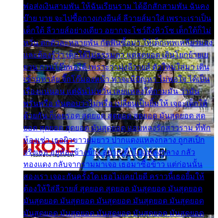
พ่อส่งเงินสามพัน ให้ฉันเรียนราม ได้อีกสักสามพัน ฉันคง
บ๊าย บาย จะไปซื้อกางเกงยีนส์ ลีวายส์มาใส่ เพราะเราเป็น
เด็กใต้ ลีวายส์อย่างเดียว อยากจะโชว์ถึงหิวโซ เด็กใต้ก็ไม่
หวั่น ตกตัวละหลายพัน กัดฟันซื้อมา ให้เด็กเทพเหลียวมอง
และต้องรู้ว่า เด็กใต้ไม่ธรรมดา แต่สุดยอด เดินโยกย้ายเย
ยวน กวนโอ๊ยพอได้ เพราะว่านุ่งลีวายส์ ตัวใหม่ใส่มา เดิน
เข้ามหาลัย จิ๊กโก๊มองหน้า ท่าจะมีปัญหา ไม่พอใจ ได้เป็น
เรื่องแน่นอน แต่ฉันไม่หวั่น เลยแหลงใต้ถามมัน ว่ามัน
พรั่นพรือ มันตอบว่าไม่พรื่อ เปลี่ยนเป็นยิ้มให้ เจอะเด็กใต้
ด้วยกัน ก็เลยรอด สุดยอด สุดยอด สุดยอด มันสุดยอด สุด
ยอด สุดยอด สุดยอด มันสุดยอด แอบหลงรักสาวราม ที่พัก
ห้องเช่า เธอผิวขาวผมยาว ปากแดงแหลงกลาง ถูกสเป็ก
จริงเธอ อยู่ห้องข้างข้าง อยากเข้าไปแหลงกลาง กลัว
ทองแดง กลับจากรามมาเจอ เธอมาซื้อข้าว แต่ก่อนนั้น
สองเรา เจอะกันครั้งใด เธอไม่เคยไยดี คราวนี้เธอยิ้มให้
ต้องให้ใส่ลีวายส์ สุดยอด สุดยอด มันสุดยอด มันสุดยอด
มันสุดยอด มันสุดยอด มันสุดยอด มันสุดยอด มันสุดยอด
มันสุดยอด มันสุดยอด มันสุดยอด มันสุดยอด มันสุดยอด