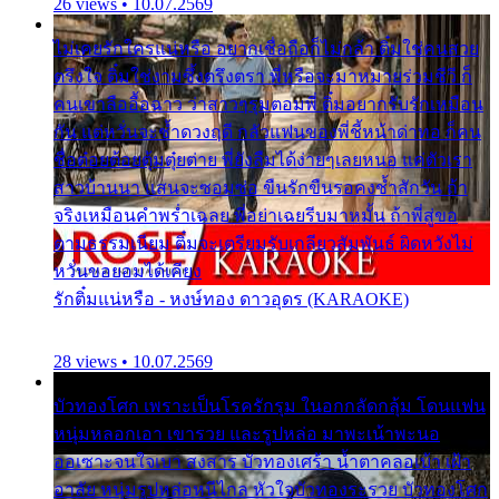
26 views • 10.07.2569
ไม่เคยรักใครแน่หรือ อยากเชื่อถือก็ไม่กล้า ติ๋มใช่คนสวย
ตรึงใจ ติ๋มใช่งามซึ้งตรึงตรา พี่หรือจะมาหมายร่วมชีวี ก็
คนเขาลืออื้อฉาว ว่าสาวๆรุมตอมพี่ ติ๋มอยากรับรักเหมือน
กัน แต่หวั่นจะช้ำดวงฤดี กลัวแฟนของพี่ชี้หน้าด่าทอ ก็คน
ชื่อต๋อยต้อยตุ้มตุ๋ยต่าย พี่ยังลืมได้ง่ายๆเลยหนอ แค่ตัวเรา
สาวบ้านนา แสนจะซอมซ่อ ขืนรักขืนรอคงช้ำสักวัน ถ้า
จริงเหมือนคำพร่ำเฉลย พี่อย่าเฉยรีบมาหมั้น ถ้าพี่สู่ขอ
ตามธรรมเนียม ติ๋มจะเตรียมรับเกลียวสัมพันธ์ ผิดหวังไม่
หวั่นขอยอมได้เคียง
รักติ๋มแน่หรือ - หงษ์ทอง ดาวอุดร (KARAOKE)
28 views • 10.07.2569
บัวทองโศก เพราะเป็นโรครักรุม ในอกกลัดกลุ้ม โดนแฟน
หนุ่มหลอกเอา เขารวย และรูปหล่อ มาพะเน้าพะนอ
ออเซาะจนใจเบา สงสาร บัวทองเศร้า น้ำตาคลอเบ้า เฝ้า
อาลัย หนุ่มรูปหล่อหนีไกล หัวใจบัวทองระรวย บัวทองโศก