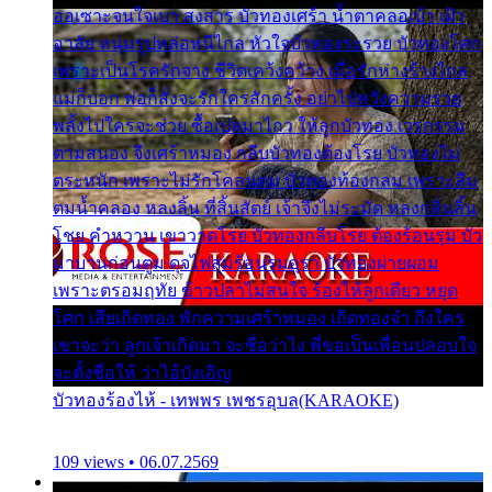
ออเซาะจนใจเบา สงสาร บัวทองเศร้า น้ำตาคลอเบ้า เฝ้า
อาลัย หนุ่มรูปหล่อหนีไกล หัวใจบัวทองระรวย บัวทองโศก
เพราะเป็นโรครักจาง ชีวิตเคว้งคว้าง เมื่อรักห่างร้างไกล
แม่ก็บอก พ่อก็สั่งจะรักใครสักครั้ง อย่าไปหวังความรวย
พลั้งไปใครจะช่วย ซื้อเปลมาไกว ให้ลูกบัวทอง เวรกรรม
ตามสนอง จึงเศร้าหมอง กลีบบัวทองต้องโรย บัวทองไม่
ตระหนัก เพราะไม่รักโคลนตม บัวทองท้องกลม เพราะลืม
ตมน้ำคลอง หลงลิ้น ที่สิ้นสัตย์ เจ้าจึงไม่ระมัด หลงกลิ่นลิ้น
โชย คำหวาน เขาวาดโรย บัวทองกลีบโรย ต้องร้อนรุม บัว
มาบานก่อนตูม ดุจไฟสุมร้อนรุมอุรา บัวทองผ่ายผอม
เพราะตรอมฤทัย ข้าวปลาไม่สนใจ ร้องไห้ลูกเดียว หยุด
โศก เสียเถิดทอง พักความเศร้าหมอง เถิดทองจ๋า ถึงใคร
เขาจะว่า ลูกเจ้าเกิดมา จะชื่อว่าไง พี่ขอเป็นเพื่อนปลอบใจ
จะตั้งชื่อให้ ว่าไอ้บังเอิญ
บัวทองร้องไห้ - เทพพร เพชรอุบล(KARAOKE)
109 views • 06.07.2569