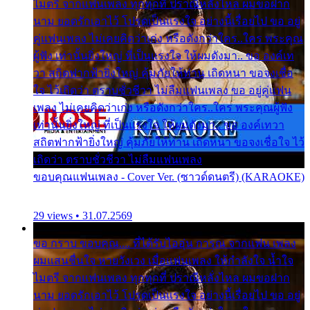
ไมตรี จากแฟนเพลง ทุกทุกที่ ปราณีหลั่งไหล ผมขอฝาก
นาม ยอดรักเอาไว้ โปรดเป็นแรงใจ อย่างนี้เรื่อยไป ขอ อยู่
คู่แฟนเพลง ไม่เคยคิดว่าเก่ง หรือดังกว่าใคร..ใคร พระคุณ
ผู้ฟัง เท่านั้นยิ่งใหญ่ ที่เป็นแรงใจ ให้ผมดังมา.. ขอ องค์เท
วา สถิตฟากฟ้ายิ่งใหญ่ คุ้มภัยให้ท่าน เถิดหนา ขอจงเชื่อ
ใจ ไว้เถิดว่า ตราบชั่วชีวา ไม่ลืมแฟนเพลง ขอ อยู่คู่แฟน
เพลง ไม่เคยคิดว่าเก่ง หรือดังกว่าใคร..ใคร พระคุณผู้ฟัง
เท่านั้นยิ่งใหญ่ ที่เป็นแรงใจ ให้ผมดังมา.. ขอ องค์เทวา
สถิตฟากฟ้ายิ่งใหญ่ คุ้มภัยให้ท่าน เถิดหนา ขอจงเชื่อใจ ไว้
เถิดว่า ตราบชั่วชีวา ไม่ลืมแฟนเพลง
ขอบคุณแฟนเพลง - Cover Ver. (ซาวด์ดนตรี) (KARAOKE)
29 views • 31.07.2569
ขอ กราบ ขอบคุณ.... ที่ได้รับไออุ่น การุณ จากแฟน เพลง
ผมแสนชื่นใจ หายวังเวง เมื่อแฟนเพลง ให้กำลังใจ น้ำใจ
ไมตรี จากแฟนเพลง ทุกทุกที่ ปราณีหลั่งไหล ผมขอฝาก
นาม ยอดรักเอาไว้ โปรดเป็นแรงใจ อย่างนี้เรื่อยไป ขอ อยู่