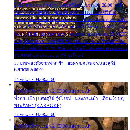
24:27 สามเณรกำพร้า - แสงสุรีย์ รุ่งโรจน์ 10. 28:08 ไม่มี
เวลาไปหาเมียน้อย - ยอดรัก สลักใจ 11. 31:29 ชีวิตไอ้
ธรรม - ศรเพชร ศรสุพรรณ 12. 35:26 ทหารอากาศขาดรัก
- แสงสุรีย์ รุ่งโรจน์ 13. 39:01 คนหัวใจโทรม - ยอดรัก สลัก
ใจ 14. 42:49 ไอ้หวังตายแน่ - ศรเพชร ศรสุพรรณ 15. 46:35
ธาตุแท้ของเธอ - แสงสุรีย์ รุ่งโรจน์ 16. 49:57 กำนันกำใน -
ยอดรัก สลักใจ 17. 52:29 สาวบริสุทธิ์ - ศรเพชร ศรสุพรรณ
18. 56:05 แต๋วจ๋า - แสงสุรีย์ รุ่งโรจน์
18 บทเพลงดังจากฟากฟ้า - ยอดรัก/ศรเพชร/แสงสุรีย์
(Official Audio)
14 views • 04.08.2569
1. 00:00 หิ้วกระเป๋า 2. 03:30 แย่งกระเป๋า
หิ้วกระเป๋า | แสงสุรีย์ รุ่งโรจน์ - แย่งกระเป๋า | เตือนใจ บุญ
พระรักษา (KARAOKE)
12 views • 03.08.2569
1. 00:00 หิ้วกระเป๋า 2. 03:30 แย่งกระเป๋า