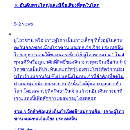
10 อันดับพระใหญ่และมีชื่อเสียงที่สุดในโลก
942 views
ผู่โถวซาน หรือ เกาะผู่โถว เป็นเกาะเล็กๆ ที่ตั้งอยู่ในส่วน
ตะวันออกของเมืองโจวซาน มณฑลเจ้อเจียง ประเทศจีน
โดยอยู่ทางตอนใต้ของนครเซี่ยงไฮ้ ผู่โถวซานเป็น 1 ใน 4
พุทธคีรีหรือภูเขาศักดิ์สิทธิ์ของจีน ชาวพุทธจีนเชื่อกันว่าผู่
โถวซานเป็นที่ประทับและตรัสรู้ของพระโพธิสัตว์กวนอิม
หรือเจ้าแม่กวนอิม ซึ่งเป็นหนึ่งในเทพเจ้าที่สำคัญที่สุดใน
ศาสนาพุทธนิกายมหายาน ดังนั้นจึงมีผู้แสวงบุญจากทั่ว
โลก โดยเฉพาะผู้ที่ศรัทธาในเจ้าแม่กวนอิมเดินทางมาที่
เกาะแห่งนี้เพื่อสักการะขอพรอยู่โดยตลอด
รวม 5 วัดสำคัญแห่งถิ่นกำเนิดเจ้าแม่กวนอิม | เกาะผู่โถว
ซาน มณฑลเจ้อเจียง ประเทศจีน
1,526 views