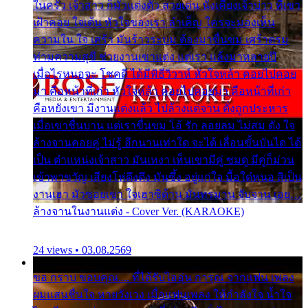
ในครัว เจ้าสาว ก็มัวแต่งตัว สวยเด่น นั่งเคียงเจ้าบ่าว ที่เขา
เฝ้าคอย ใจเต้น หัวใจของเรา ลำเค็ญ ใครจะมองเห็น
ความใน ใจ เศร้า มันร้าวระบม ต้องมาขื่นขม เศร้าตรม
ท่ามความสุขี ช่วยงานเขาแต่ง แต่เรา แล้งมาหลายปี
เมื่อไรหนอจะ โชคดี ได้มีพิธีวิวาห์ หัวใจหล้า คอยไปคอย
มา คือหน้าที่เก่า หัวใจหล้า คอยไปคอยมา คือหน้าที่เก่า
คือหยังเขา มีงานแต่งแล้ว ไปล้างแต่จาน ดั่งถูกประหาร
เมื่อเขาชื่นบาน แต่เราขื่นขม โอ้ รัก ลอยลม ไม่สม ดัง ใจ
ล้างจานคอยคู่ ไม่รู้ อีกนานเท่าใด จะได้ เลื่อนขั้นบันได ได้
เป็น ตำแหน่งเจ้าสาว มันเหงา เห็นเขามีคู่ ซมดู มีคู่ก็ม่วน
เข้าพาขวัญ เสียงโห่ตึงตึง มันซึ้ง อยู่แก่ใจ มื้อใด๋หนอ สิเป็น
งานเฮา มัวซอยเขา ใจเฮาซิด้าน มันทรมาน จับจาน เอย…
ล้างจานในงานแต่ง - Cover Ver. (KARAOKE)
24 views • 03.08.2569
ขอ กราบ ขอบคุณ.... ที่ได้รับไออุ่น การุณ จากแฟน เพลง
ผมแสนชื่นใจ หายวังเวง เมื่อแฟนเพลง ให้กำลังใจ น้ำใจ