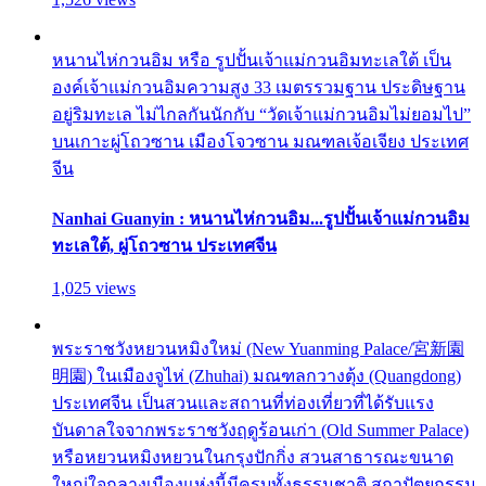
หนานไห่กวนอิม หรือ รูปปั้นเจ้าแม่กวนอิมทะเลใต้ เป็น
องค์เจ้าแม่กวนอิมความสูง 33 เมตรรวมฐาน ประดิษฐาน
อยู่ริมทะเล ไม่ไกลกันนักกับ “วัดเจ้าแม่กวนอิมไม่ยอมไป”
บนเกาะผู่โถวซาน เมืองโจวซาน มณฑลเจ้อเจียง ประเทศ
จีน
Nanhai Guanyin : หนานไห่กวนอิม...รูปปั้นเจ้าแม่กวนอิม
ทะเลใต้, ผู่โถวซาน ประเทศจีน
1,025 views
พระราชวังหยวนหมิงใหม่ (New Yuanming Palace/宮新園
明園) ในเมืองจูไห่ (Zhuhai) มณฑลกวางตุ้ง (Quangdong)
ประเทศจีน เป็นสวนและสถานที่ท่องเที่ยวที่ได้รับแรง
บันดาลใจจากพระราชวังฤดูร้อนเก่า (Old Summer Palace)
หรือหยวนหมิงหยวนในกรุงปักกิ่ง สวนสาธารณะขนาด
ใหญ่ใจกลางเมืองแห่งนี้มีครบทั้งธรรมชาติ สถาปัตยกรรม