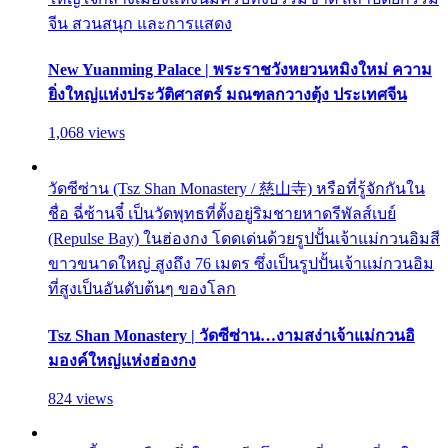
จีน สวนสนุก และการแสดง
New Yuanming Palace | พระราชวังหยวนหมิงใหม่ ความ
ยิ่งใหญ่แห่งประวัติศาสตร์ มณฑลกวางตุ้ง ประเทศจีน
1,068 views
วัดซีซ่าน (Tsz Shan Monastery / 慈山寺) หรือที่รู้จักกันใน
ชื่อ ฉี่ซ้านจี๋ เป็นวัดพุทธที่ตั้งอยู่ริมชายหาดรีพัลส์เบย์
(Repulse Bay) ในฮ่องกง โดดเด่นด้วยรูปปั้นเจ้าแม่กวนอิมสี
ขาวขนาดใหญ่ สูงถึง 76 เมตร ซึ่งเป็นรูปปั้นเจ้าแม่กวนอิม
ที่สูงเป็นอันดับต้นๆ ของโลก
Tsz Shan Monastery | วัดซีซ่าน…งามสง่าเจ้าแม่กวนอิ
มองค์ใหญ่แห่งฮ่องกง
824 views