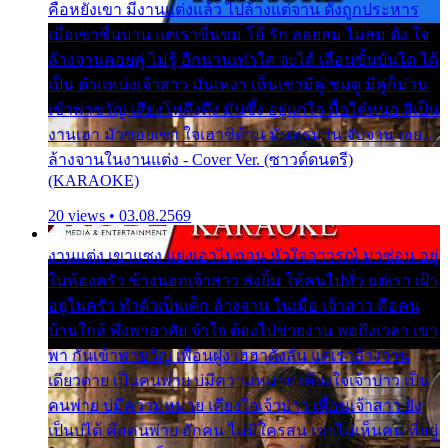
คือหยังเขา มีงานแต่งแล้ว ไปล้างแต่จาน ดั่งถูกประหาร
เมื่อเขาชื่นบาน แต่เราขื่นขม โอ้ รัก ลอยลม ไม่สม ดัง ใจ
ล้างจานคอยคู่ ไม่รู้ อีกนานเท่าใด จะได้ เลื่อนขั้นบันได ได้
เป็น ตำแหน่งเจ้าสาว มันเหงา เห็นเขามีคู่ ซมดู มีคู่ก็ม่วน
เข้าพาขวัญ เสียงโห่ตึงตึง มันซึ้ง อยู่แก่ใจ มื้อใด๋หนอ สิเป็น
งานเฮา มัวซอยเขา ใจเฮาซิด้าน มันทรมาน จับจาน เอย…
ล้างจานในงานแต่ง - Cover Ver. (ซาวด์ดนตรี)
(KARAOKE)
20 views • 03.08.2569
งานแต่ง เขาแซง แย่งเอาไปก่อน หัวใจอาวรณ์ มาซ่อน อยู่
ในห้องครัว ข้างนอกเจ้าสาว ส่งยิ้ม ให้คนไปทั่ว แต่เรา เฝ้า
อยู่ในครัว ทำตัวเป็นเด็ก ล้างจาน ในเมื่อ เจ้าสาว คือคน
บ้านใกล้ พึ่งพาอาศัย จำใจ ต้องไปช่วยงาน พอถึงเวลา เขา
พา กันเข้าพาขวัญ เพื่อนฝูง เฮฮาดังลั่น แต่เราล้างจาน
เดียวดาย เป็นคนพ่าย บ่มีความหมาย เคียงใจเจ้าบ่าว เป็น
คนพ่าย บ่มีความหมาย เคียงใจเจ้าบ่าว เพื่อนเจ้าสาว ยัง
เป็นบ่ได้ คือคนพ่าย ฮักคน ไม่มีใครสน เขาไม่เห็นคน ที่อยู่