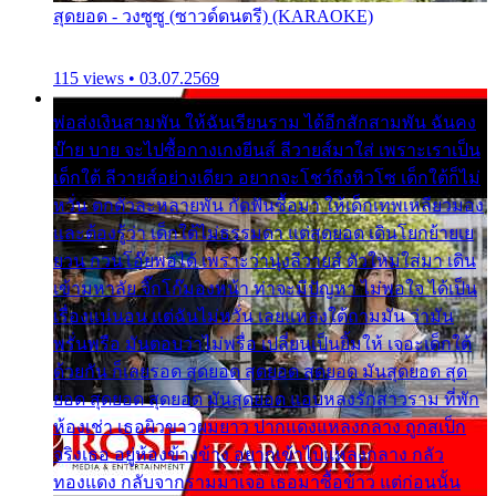
สุดยอด - วงซูซู (ซาวด์ดนตรี) (KARAOKE)
115 views • 03.07.2569
พ่อส่งเงินสามพัน ให้ฉันเรียนราม ได้อีกสักสามพัน ฉันคง
บ๊าย บาย จะไปซื้อกางเกงยีนส์ ลีวายส์มาใส่ เพราะเราเป็น
เด็กใต้ ลีวายส์อย่างเดียว อยากจะโชว์ถึงหิวโซ เด็กใต้ก็ไม่
หวั่น ตกตัวละหลายพัน กัดฟันซื้อมา ให้เด็กเทพเหลียวมอง
และต้องรู้ว่า เด็กใต้ไม่ธรรมดา แต่สุดยอด เดินโยกย้ายเย
ยวน กวนโอ๊ยพอได้ เพราะว่านุ่งลีวายส์ ตัวใหม่ใส่มา เดิน
เข้ามหาลัย จิ๊กโก๊มองหน้า ท่าจะมีปัญหา ไม่พอใจ ได้เป็น
เรื่องแน่นอน แต่ฉันไม่หวั่น เลยแหลงใต้ถามมัน ว่ามัน
พรั่นพรือ มันตอบว่าไม่พรื่อ เปลี่ยนเป็นยิ้มให้ เจอะเด็กใต้
ด้วยกัน ก็เลยรอด สุดยอด สุดยอด สุดยอด มันสุดยอด สุด
ยอด สุดยอด สุดยอด มันสุดยอด แอบหลงรักสาวราม ที่พัก
ห้องเช่า เธอผิวขาวผมยาว ปากแดงแหลงกลาง ถูกสเป็ก
จริงเธอ อยู่ห้องข้างข้าง อยากเข้าไปแหลงกลาง กลัว
ทองแดง กลับจากรามมาเจอ เธอมาซื้อข้าว แต่ก่อนนั้น