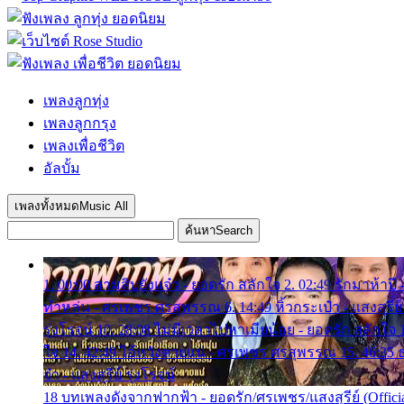
เพลงลูกทุ่ง
เพลงลูกกรุง
เพลงเพื่อชีวิต
อัลบั้ม
เพลงทั้งหมด
Music All
ค้นหา
Search
1. 00:00 สามสิบยังแจ๋ว - ยอดรัก สลักใจ 2. 02:49 รักมาห้าปี
ทำหล่น - ศรเพชร ศรสุพรรณ 6. 14:49 หิ้วกระเป๋า - แสงสุรีย์ 
รุ่งโรจน์ 10. 28:08 ไม่มีเวลาไปหาเมียน้อย - ยอดรัก สลักใ
ใจ 14. 42:49 ไอ้หวังตายแน่ - ศรเพชร ศรสุพรรณ 15. 46:35 ธา
จ๋า - แสงสุรีย์ รุ่งโรจน์
18 บทเพลงดังจากฟากฟ้า - ยอดรัก/ศรเพชร/แสงสุรีย์ (Officia