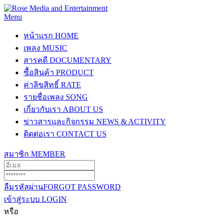
Menu
หน้าแรก
HOME
เพลง
MUSIC
สารคดี
DOCUMENTARY
ซื้อสินค้า
PRODUCT
ค่าลิขสิทธิ์
RATE
รายชื่อเพลง
SONG
เกี่ยวกับเรา
ABOUT US
ข่าวสารและกิจกรรม
NEWS & ACTIVITY
ติดต่อเรา
CONTACT US
สมาชิก
MEMBER
ลืมรหัสผ่าน
FORGOT PASSWORD
เข้าสู่ระบบ
LOGIN
หรือ