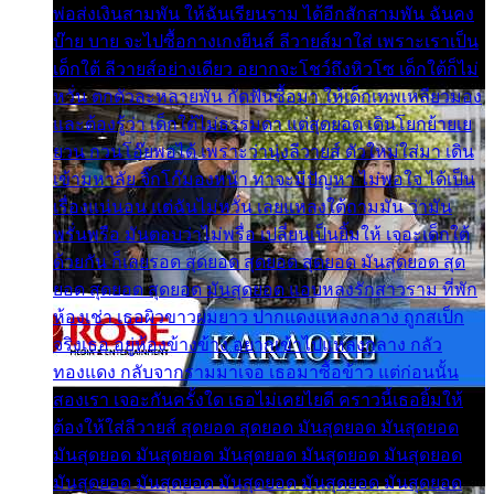
พ่อส่งเงินสามพัน ให้ฉันเรียนราม ได้อีกสักสามพัน ฉันคง
บ๊าย บาย จะไปซื้อกางเกงยีนส์ ลีวายส์มาใส่ เพราะเราเป็น
เด็กใต้ ลีวายส์อย่างเดียว อยากจะโชว์ถึงหิวโซ เด็กใต้ก็ไม่
หวั่น ตกตัวละหลายพัน กัดฟันซื้อมา ให้เด็กเทพเหลียวมอง
และต้องรู้ว่า เด็กใต้ไม่ธรรมดา แต่สุดยอด เดินโยกย้ายเย
ยวน กวนโอ๊ยพอได้ เพราะว่านุ่งลีวายส์ ตัวใหม่ใส่มา เดิน
เข้ามหาลัย จิ๊กโก๊มองหน้า ท่าจะมีปัญหา ไม่พอใจ ได้เป็น
เรื่องแน่นอน แต่ฉันไม่หวั่น เลยแหลงใต้ถามมัน ว่ามัน
พรั่นพรือ มันตอบว่าไม่พรื่อ เปลี่ยนเป็นยิ้มให้ เจอะเด็กใต้
ด้วยกัน ก็เลยรอด สุดยอด สุดยอด สุดยอด มันสุดยอด สุด
ยอด สุดยอด สุดยอด มันสุดยอด แอบหลงรักสาวราม ที่พัก
ห้องเช่า เธอผิวขาวผมยาว ปากแดงแหลงกลาง ถูกสเป็ก
จริงเธอ อยู่ห้องข้างข้าง อยากเข้าไปแหลงกลาง กลัว
ทองแดง กลับจากรามมาเจอ เธอมาซื้อข้าว แต่ก่อนนั้น
สองเรา เจอะกันครั้งใด เธอไม่เคยไยดี คราวนี้เธอยิ้มให้
ต้องให้ใส่ลีวายส์ สุดยอด สุดยอด มันสุดยอด มันสุดยอด
มันสุดยอด มันสุดยอด มันสุดยอด มันสุดยอด มันสุดยอด
มันสุดยอด มันสุดยอด มันสุดยอด มันสุดยอด มันสุดยอด