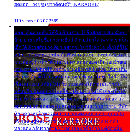
สุดยอด - วงซูซู (ซาวด์ดนตรี) (KARAOKE)
119 views • 03.07.2569
พ่อส่งเงินสามพัน ให้ฉันเรียนราม ได้อีกสักสามพัน ฉันคง
บ๊าย บาย จะไปซื้อกางเกงยีนส์ ลีวายส์มาใส่ เพราะเราเป็น
เด็กใต้ ลีวายส์อย่างเดียว อยากจะโชว์ถึงหิวโซ เด็กใต้ก็ไม่
หวั่น ตกตัวละหลายพัน กัดฟันซื้อมา ให้เด็กเทพเหลียวมอง
และต้องรู้ว่า เด็กใต้ไม่ธรรมดา แต่สุดยอด เดินโยกย้ายเย
ยวน กวนโอ๊ยพอได้ เพราะว่านุ่งลีวายส์ ตัวใหม่ใส่มา เดิน
เข้ามหาลัย จิ๊กโก๊มองหน้า ท่าจะมีปัญหา ไม่พอใจ ได้เป็น
เรื่องแน่นอน แต่ฉันไม่หวั่น เลยแหลงใต้ถามมัน ว่ามัน
พรั่นพรือ มันตอบว่าไม่พรื่อ เปลี่ยนเป็นยิ้มให้ เจอะเด็กใต้
ด้วยกัน ก็เลยรอด สุดยอด สุดยอด สุดยอด มันสุดยอด สุด
ยอด สุดยอด สุดยอด มันสุดยอด แอบหลงรักสาวราม ที่พัก
ห้องเช่า เธอผิวขาวผมยาว ปากแดงแหลงกลาง ถูกสเป็ก
จริงเธอ อยู่ห้องข้างข้าง อยากเข้าไปแหลงกลาง กลัว
ทองแดง กลับจากรามมาเจอ เธอมาซื้อข้าว แต่ก่อนนั้น