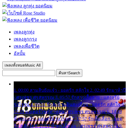
เพลงลูกทุ่ง
เพลงลูกกรุง
เพลงเพื่อชีวิต
อัลบั้ม
เพลงทั้งหมด
Music All
ค้นหา
Search
1. 00:00 สามสิบยังแจ๋ว - ยอดรัก สลักใจ 2. 02:49 รักมาห้าปี
- ศรเพชร ศรสุพรรณ 3. 05:57 รักสาวเสื้อลาย - แสงสุรีย์
รุ่งโรจน์ 4. 09:51 รักสะท้านดินสะเทือน - ยอดรัก สลักใจ 5.
12:23 มอเตอร์ไซค์ทำหล่น - ศรเพชร ศรสุพรรณ 6. 14:49
หิ้วกระเป๋า - แสงสุรีย์ รุ่งโรจน์ 7. 17:57 รักเผื่อเลือก - ยอด
รัก สลักใจ 8. 21:21 น้ำตาไอ้หนุ่ม - ศรเพชร ศรสุพรรณ 9.