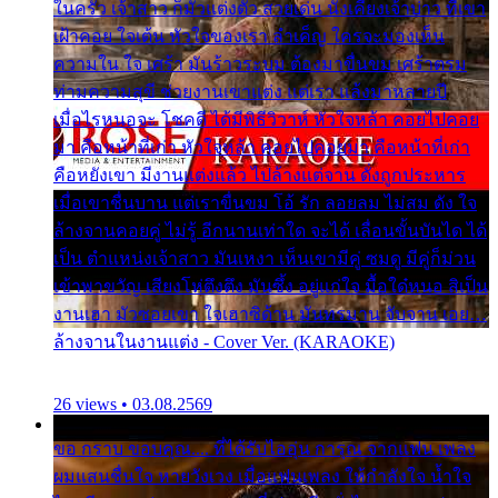
ในครัว เจ้าสาว ก็มัวแต่งตัว สวยเด่น นั่งเคียงเจ้าบ่าว ที่เขา
เฝ้าคอย ใจเต้น หัวใจของเรา ลำเค็ญ ใครจะมองเห็น
ความใน ใจ เศร้า มันร้าวระบม ต้องมาขื่นขม เศร้าตรม
ท่ามความสุขี ช่วยงานเขาแต่ง แต่เรา แล้งมาหลายปี
เมื่อไรหนอจะ โชคดี ได้มีพิธีวิวาห์ หัวใจหล้า คอยไปคอย
มา คือหน้าที่เก่า หัวใจหล้า คอยไปคอยมา คือหน้าที่เก่า
คือหยังเขา มีงานแต่งแล้ว ไปล้างแต่จาน ดั่งถูกประหาร
เมื่อเขาชื่นบาน แต่เราขื่นขม โอ้ รัก ลอยลม ไม่สม ดัง ใจ
ล้างจานคอยคู่ ไม่รู้ อีกนานเท่าใด จะได้ เลื่อนขั้นบันได ได้
เป็น ตำแหน่งเจ้าสาว มันเหงา เห็นเขามีคู่ ซมดู มีคู่ก็ม่วน
เข้าพาขวัญ เสียงโห่ตึงตึง มันซึ้ง อยู่แก่ใจ มื้อใด๋หนอ สิเป็น
งานเฮา มัวซอยเขา ใจเฮาซิด้าน มันทรมาน จับจาน เอย…
ล้างจานในงานแต่ง - Cover Ver. (KARAOKE)
26 views • 03.08.2569
ขอ กราบ ขอบคุณ.... ที่ได้รับไออุ่น การุณ จากแฟน เพลง
ผมแสนชื่นใจ หายวังเวง เมื่อแฟนเพลง ให้กำลังใจ น้ำใจ