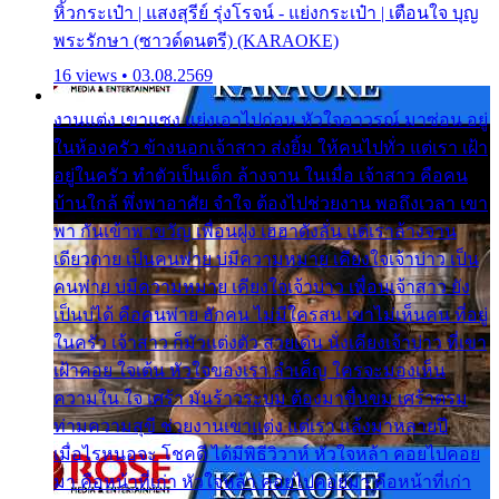
หิ้วกระเป๋า | แสงสุรีย์ รุ่งโรจน์ - แย่งกระเป๋า | เตือนใจ บุญ
พระรักษา (ซาวด์ดนตรี) (KARAOKE)
16 views • 03.08.2569
งานแต่ง เขาแซง แย่งเอาไปก่อน หัวใจอาวรณ์ มาซ่อน อยู่
ในห้องครัว ข้างนอกเจ้าสาว ส่งยิ้ม ให้คนไปทั่ว แต่เรา เฝ้า
อยู่ในครัว ทำตัวเป็นเด็ก ล้างจาน ในเมื่อ เจ้าสาว คือคน
บ้านใกล้ พึ่งพาอาศัย จำใจ ต้องไปช่วยงาน พอถึงเวลา เขา
พา กันเข้าพาขวัญ เพื่อนฝูง เฮฮาดังลั่น แต่เราล้างจาน
เดียวดาย เป็นคนพ่าย บ่มีความหมาย เคียงใจเจ้าบ่าว เป็น
คนพ่าย บ่มีความหมาย เคียงใจเจ้าบ่าว เพื่อนเจ้าสาว ยัง
เป็นบ่ได้ คือคนพ่าย ฮักคน ไม่มีใครสน เขาไม่เห็นคน ที่อยู่
ในครัว เจ้าสาว ก็มัวแต่งตัว สวยเด่น นั่งเคียงเจ้าบ่าว ที่เขา
เฝ้าคอย ใจเต้น หัวใจของเรา ลำเค็ญ ใครจะมองเห็น
ความใน ใจ เศร้า มันร้าวระบม ต้องมาขื่นขม เศร้าตรม
ท่ามความสุขี ช่วยงานเขาแต่ง แต่เรา แล้งมาหลายปี
เมื่อไรหนอจะ โชคดี ได้มีพิธีวิวาห์ หัวใจหล้า คอยไปคอย
มา คือหน้าที่เก่า หัวใจหล้า คอยไปคอยมา คือหน้าที่เก่า