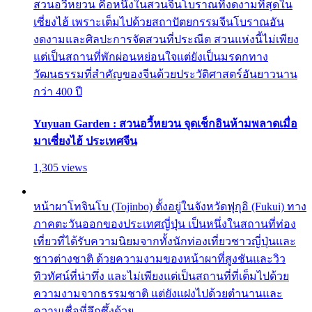
สวนอวี้หยวน คือหนึ่งในสวนจีนโบราณที่งดงามที่สุดใน
เซี่ยงไฮ้ เพราะเต็มไปด้วยสถาปัตยกรรมจีนโบราณอัน
งดงามและศิลปะการจัดสวนที่ประณีต สวนแห่งนี้ไม่เพียง
แต่เป็นสถานที่พักผ่อนหย่อนใจแต่ยังเป็นมรดกทาง
วัฒนธรรมที่สำคัญของจีนด้วยประวัติศาสตร์อันยาวนาน
กว่า 400 ปี
Yuyuan Garden : สวนอวี้หยวน จุดเช็กอินห้ามพลาดเมื่อ
มาเซี่ยงไฮ้ ประเทศจีน
1,305 views
หน้าผาโทจินโบ (Tojinbo) ตั้งอยู่ในจังหวัดฟุกุอิ (Fukui) ทาง
ภาคตะวันออกของประเทศญี่ปุ่น เป็นหนึ่งในสถานที่ท่อง
เที่ยวที่ได้รับความนิยมจากทั้งนักท่องเที่ยวชาวญี่ปุ่นและ
ชาวต่างชาติ ด้วยความงามของหน้าผาที่สูงชันและวิว
ทิวทัศน์ที่น่าทึ่ง และไม่เพียงแต่เป็นสถานที่ที่เต็มไปด้วย
ความงามจากธรรมชาติ แต่ยังแฝงไปด้วยตำนานและ
ความเชื่อที่ลึกซึ้งด้วย