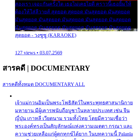
สองเรา เจอะกันครั้งใด เธอไม่เคยไยดี คราวนี้เธอยิ้มให้
ต้องให้ใส่ลีวายส์ สุดยอด สุดยอด มันสุดยอด มันสุดยอด
มันสุดยอด มันสุดยอด มันสุดยอด มันสุดยอด มันสุดยอด
มันสุดยอด มันสุดยอด มันสุดยอด มันสุดยอด มันสุดยอด
สุดยอด - วงซูซู (KARAOKE)
127 views • 03.07.2569
สารคดี
|
DOCUMENTARY
สารคดีทั้งหมด
DOCUMENTARY ALL
เจ้าแม่กวนอิมเป็นพระโพธิสัตว์ในพระพุทธศาสนานิกาย
มหายาน มีผู้เคารพนับถือบูชาในหลายประเทศ เช่น จีน
ญี่ปุ่น เกาหลี เวียดนาม รวมทั้งไทย โดยมีความเชื่อว่า
พระองค์ทรงเป็นสัญลักษณ์แห่งความเมตตา กรุณา และ
ความช่วยเหลือแก่ผู้ตกทุกข์ได้ยาก ในบทความนี้ Palanla