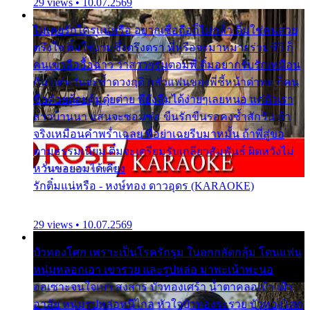
29 views • 10.07.2569
ไม่เคยรักใครแน่หรือ อยากเชื่อถือก็ไม่กล้า ติ๋มใช่คนสวย
ตรึงใจ ติ๋มใช่งามซึ้งตรึงตรา พี่หรือจะมาหมายร่วมชีวี ก็
คนเขาลืออื้อฉาว ว่าสาวๆรุมตอมพี่ ติ๋มอยากรับรักเหมือน
กัน แต่หวั่นจะช้ำดวงฤดี กลัวแฟนของพี่ชี้หน้าด่าทอ ก็คน
ชื่อต๋อยต้อยตุ้มตุ๋ยต่าย พี่ยังลืมได้ง่ายๆเลยหนอ แค่ตัวเรา
สาวบ้านนา แสนจะซอมซ่อ ขืนรักขืนรอคงช้ำสักวัน ถ้า
จริงเหมือนคำพร่ำเฉลย พี่อย่าเฉยรีบมาหมั้น ถ้าพี่สู่ขอ
ตามธรรมเนียม ติ๋มจะเตรียมรับเกลียวสัมพันธ์ ผิดหวังไม่
หวั่นขอยอมได้เคียง
รักติ๋มแน่หรือ - หงษ์ทอง ดาวอุดร (KARAOKE)
29 views • 10.07.2569
บัวทองโศก เพราะเป็นโรครักรุม ในอกกลัดกลุ้ม โดนแฟน
หนุ่มหลอกเอา เขารวย และรูปหล่อ มาพะเน้าพะนอ
ออเซาะจนใจเบา สงสาร บัวทองเศร้า น้ำตาคลอเบ้า เฝ้า
อาลัย หนุ่มรูปหล่อหนีไกล หัวใจบัวทองระรวย บัวทองโศก