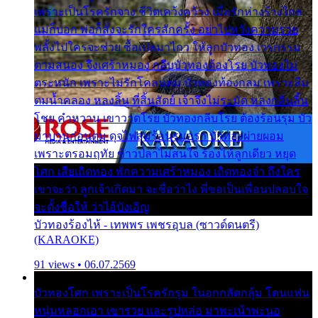
เพราะเป็นโรครักจาง ชีวิตเคว้งคว้าง เมื่อรักห่างร้างไกล
แม่ก็บอก พ่อก็สั่งจะรักใครสักครั้ง อย่าไปหวังความรวย
พลั้งไปใครจะช่วย ซื้อเปลมาไกว ให้ลูกบัวทอง เวรกรรม
ตามสนอง จึงเศร้าหมอง กลีบบัวทองต้องโรย บัวทองไม่
ตระหนัก เพราะไม่รักโคลนตม บัวทองท้องกลม เพราะลืม
ตมน้ำคลอง หลงลิ้น ที่สิ้นสัตย์ เจ้าจึงไม่ระมัด หลงกลิ่นลิ้น
โชย คำหวาน เขาวาดโรย บัวทองกลีบโรย ต้องร้อนรุม บัว
มาบานก่อนตูม ดุจไฟสุมร้อนรุมอุรา บัวทองผ่ายผอม
เพราะตรอมฤทัย ข้าวปลาไม่สนใจ ร้องไห้ลูกเดียว หยุด
โศก เสียเถิดทอง พักความเศร้าหมอง เถิดทองจ๋า ถึงใคร
เขาจะว่า ลูกเจ้าเกิดมา จะชื่อว่าไง พี่ขอเป็นเพื่อนปลอบใจ
จะตั้งชื่อให้ ว่าไอ้บังเอิญ
บัวทองร้องไห้ - เทพพร เพชรอุบล (ซาวด์ดนตรี)
(KARAOKE)
91 views • 06.07.2569
บัวทองโศก เพราะเป็นโรครักรุม ในอกกลัดกลุ้ม โดนแฟน
หนุ่มหลอกเอา เขารวย และรูปหล่อ มาพะเน้าพะนอ