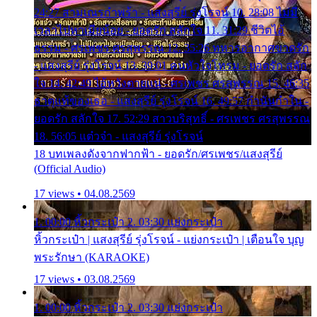
24:27 สามเณรกำพร้า - แสงสุรีย์ รุ่งโรจน์ 10. 28:08 ไม่มี
เวลาไปหาเมียน้อย - ยอดรัก สลักใจ 11. 31:29 ชีวิตไอ้
ธรรม - ศรเพชร ศรสุพรรณ 12. 35:26 ทหารอากาศขาดรัก
- แสงสุรีย์ รุ่งโรจน์ 13. 39:01 คนหัวใจโทรม - ยอดรัก สลัก
ใจ 14. 42:49 ไอ้หวังตายแน่ - ศรเพชร ศรสุพรรณ 15. 46:35
ธาตุแท้ของเธอ - แสงสุรีย์ รุ่งโรจน์ 16. 49:57 กำนันกำใน -
ยอดรัก สลักใจ 17. 52:29 สาวบริสุทธิ์ - ศรเพชร ศรสุพรรณ
18. 56:05 แต๋วจ๋า - แสงสุรีย์ รุ่งโรจน์
18 บทเพลงดังจากฟากฟ้า - ยอดรัก/ศรเพชร/แสงสุรีย์
(Official Audio)
17 views • 04.08.2569
1. 00:00 หิ้วกระเป๋า 2. 03:30 แย่งกระเป๋า
หิ้วกระเป๋า | แสงสุรีย์ รุ่งโรจน์ - แย่งกระเป๋า | เตือนใจ บุญ
พระรักษา (KARAOKE)
17 views • 03.08.2569
1. 00:00 หิ้วกระเป๋า 2. 03:30 แย่งกระเป๋า