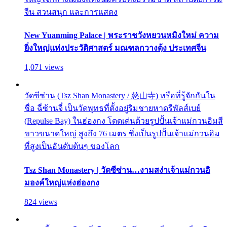
จีน สวนสนุก และการแสดง
New Yuanming Palace | พระราชวังหยวนหมิงใหม่ ความ
ยิ่งใหญ่แห่งประวัติศาสตร์ มณฑลกวางตุ้ง ประเทศจีน
1,071 views
วัดซีซ่าน (Tsz Shan Monastery / 慈山寺) หรือที่รู้จักกันใน
ชื่อ ฉี่ซ้านจี๋ เป็นวัดพุทธที่ตั้งอยู่ริมชายหาดรีพัลส์เบย์
(Repulse Bay) ในฮ่องกง โดดเด่นด้วยรูปปั้นเจ้าแม่กวนอิมสี
ขาวขนาดใหญ่ สูงถึง 76 เมตร ซึ่งเป็นรูปปั้นเจ้าแม่กวนอิม
ที่สูงเป็นอันดับต้นๆ ของโลก
Tsz Shan Monastery | วัดซีซ่าน…งามสง่าเจ้าแม่กวนอิ
มองค์ใหญ่แห่งฮ่องกง
824 views