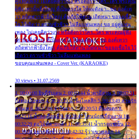
คู่แฟนเพลง ไม่เคยคิดว่าเก่ง หรือดังกว่าใคร..ใคร พระคุณ
ผู้ฟัง เท่านั้นยิ่งใหญ่ ที่เป็นแรงใจ ให้ผมดังมา.. ขอ องค์เท
วา สถิตฟากฟ้ายิ่งใหญ่ คุ้มภัยให้ท่าน เถิดหนา ขอจงเชื่อ
ใจ ไว้เถิดว่า ตราบชั่วชีวา ไม่ลืมแฟนเพลง ขอ อยู่คู่แฟน
เพลง ไม่เคยคิดว่าเก่ง หรือดังกว่าใคร..ใคร พระคุณผู้ฟัง
เท่านั้นยิ่งใหญ่ ที่เป็นแรงใจ ให้ผมดังมา.. ขอ องค์เทวา
สถิตฟากฟ้ายิ่งใหญ่ คุ้มภัยให้ท่าน เถิดหนา ขอจงเชื่อใจ ไว้
เถิดว่า ตราบชั่วชีวา ไม่ลืมแฟนเพลง
ขอบคุณแฟนเพลง - Cover Ver. (KARAOKE)
30 views • 31.07.2569
1. 00:00:00 ยินดีรับเดน 2. 00:03:44 น้ำตาอีสาน 3. 00:07:51
กิ่งทองใบหยก 4. 00:10:35 น้ำนิ่งไหลลึก 5. 00:13:49 ลานรัก
ลานเท 6. 00:17:06 จำใจจาก 7. 00:20:53 คืนฝนตก 8.
00:25:16 น้ำลงเดือนยี่ 9. 00:28:47 โสนน้อยเรือนงาม 10.
00:32:29 ตอไม้ที่ตายแล้ว 11. 00:35:41 น้ำกรดแช่เย็น 12.
00:39:08 อยากฟังซ้ำ 13. 00:42:32 รู้ว่าเขาหลอก 14.