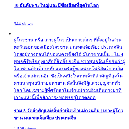
10 อันดับพระใหญ่และมีชื่อเสียงที่สุดในโลก
944 views
ผู่โถวซาน หรือ เกาะผู่โถว เป็นเกาะเล็กๆ ที่ตั้งอยู่ในส่วน
ตะวันออกของเมืองโจวซาน มณฑลเจ้อเจียง ประเทศจีน
โดยอยู่ทางตอนใต้ของนครเซี่ยงไฮ้ ผู่โถวซานเป็น 1 ใน 4
พุทธคีรีหรือภูเขาศักดิ์สิทธิ์ของจีน ชาวพุทธจีนเชื่อกันว่าผู่
โถวซานเป็นที่ประทับและตรัสรู้ของพระโพธิสัตว์กวนอิม
หรือเจ้าแม่กวนอิม ซึ่งเป็นหนึ่งในเทพเจ้าที่สำคัญที่สุดใน
ศาสนาพุทธนิกายมหายาน ดังนั้นจึงมีผู้แสวงบุญจากทั่ว
โลก โดยเฉพาะผู้ที่ศรัทธาในเจ้าแม่กวนอิมเดินทางมาที่
เกาะแห่งนี้เพื่อสักการะขอพรอยู่โดยตลอด
รวม 5 วัดสำคัญแห่งถิ่นกำเนิดเจ้าแม่กวนอิม | เกาะผู่โถว
ซาน มณฑลเจ้อเจียง ประเทศจีน
1,528 views