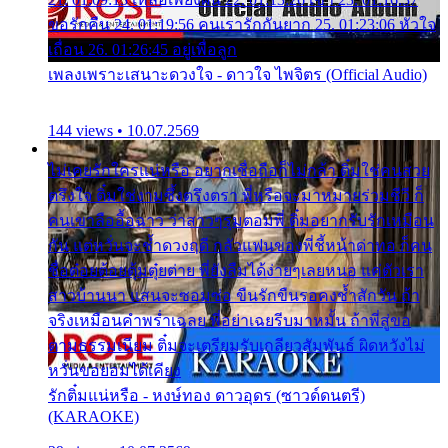
ขอรักคืน 24. 01:19:56 คนเรารักกันยาก 25. 01:23:06 หัวใจ
เถื่อน 26. 01:26:45 อยู่เพื่อลูก
เพลงเพราะเสนาะดวงใจ - ดาวใจ ไพจิตร (Official Audio)
144 views • 10.07.2569
ไม่เคยรักใครแน่หรือ อยากเชื่อถือก็ไม่กล้า ติ๋มใช่คนสวย
ตรึงใจ ติ๋มใช่งามซึ้งตรึงตรา พี่หรือจะมาหมายร่วมชีวี ก็
คนเขาลืออื้อฉาว ว่าสาวๆรุมตอมพี่ ติ๋มอยากรับรักเหมือน
กัน แต่หวั่นจะช้ำดวงฤดี กลัวแฟนของพี่ชี้หน้าด่าทอ ก็คน
ชื่อต๋อยต้อยตุ้มตุ๋ยต่าย พี่ยังลืมได้ง่ายๆเลยหนอ แค่ตัวเรา
สาวบ้านนา แสนจะซอมซ่อ ขืนรักขืนรอคงช้ำสักวัน ถ้า
จริงเหมือนคำพร่ำเฉลย พี่อย่าเฉยรีบมาหมั้น ถ้าพี่สู่ขอ
ตามธรรมเนียม ติ๋มจะเตรียมรับเกลียวสัมพันธ์ ผิดหวังไม่
หวั่นขอยอมได้เคียง
รักติ๋มแน่หรือ - หงษ์ทอง ดาวอุดร (ซาวด์ดนตรี)
(KARAOKE)