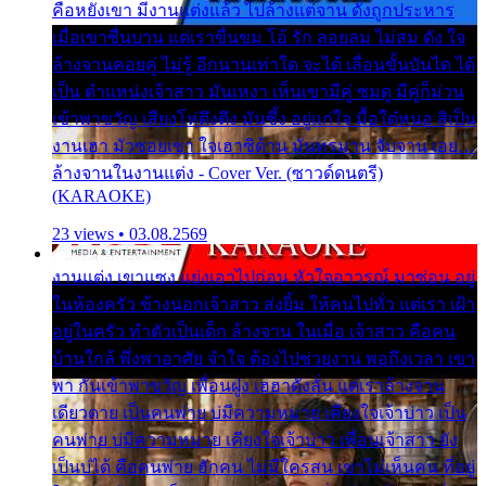
คือหยังเขา มีงานแต่งแล้ว ไปล้างแต่จาน ดั่งถูกประหาร
เมื่อเขาชื่นบาน แต่เราขื่นขม โอ้ รัก ลอยลม ไม่สม ดัง ใจ
ล้างจานคอยคู่ ไม่รู้ อีกนานเท่าใด จะได้ เลื่อนขั้นบันได ได้
เป็น ตำแหน่งเจ้าสาว มันเหงา เห็นเขามีคู่ ซมดู มีคู่ก็ม่วน
เข้าพาขวัญ เสียงโห่ตึงตึง มันซึ้ง อยู่แก่ใจ มื้อใด๋หนอ สิเป็น
งานเฮา มัวซอยเขา ใจเฮาซิด้าน มันทรมาน จับจาน เอย…
ล้างจานในงานแต่ง - Cover Ver. (ซาวด์ดนตรี)
(KARAOKE)
23 views • 03.08.2569
งานแต่ง เขาแซง แย่งเอาไปก่อน หัวใจอาวรณ์ มาซ่อน อยู่
ในห้องครัว ข้างนอกเจ้าสาว ส่งยิ้ม ให้คนไปทั่ว แต่เรา เฝ้า
อยู่ในครัว ทำตัวเป็นเด็ก ล้างจาน ในเมื่อ เจ้าสาว คือคน
บ้านใกล้ พึ่งพาอาศัย จำใจ ต้องไปช่วยงาน พอถึงเวลา เขา
พา กันเข้าพาขวัญ เพื่อนฝูง เฮฮาดังลั่น แต่เราล้างจาน
เดียวดาย เป็นคนพ่าย บ่มีความหมาย เคียงใจเจ้าบ่าว เป็น
คนพ่าย บ่มีความหมาย เคียงใจเจ้าบ่าว เพื่อนเจ้าสาว ยัง
เป็นบ่ได้ คือคนพ่าย ฮักคน ไม่มีใครสน เขาไม่เห็นคน ที่อยู่