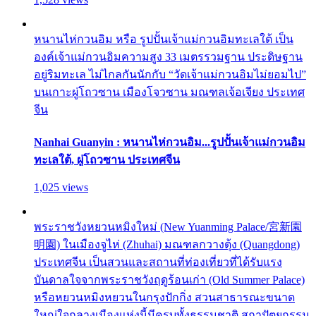
หนานไห่กวนอิม หรือ รูปปั้นเจ้าแม่กวนอิมทะเลใต้ เป็น
องค์เจ้าแม่กวนอิมความสูง 33 เมตรรวมฐาน ประดิษฐาน
อยู่ริมทะเล ไม่ไกลกันนักกับ “วัดเจ้าแม่กวนอิมไม่ยอมไป”
บนเกาะผู่โถวซาน เมืองโจวซาน มณฑลเจ้อเจียง ประเทศ
จีน
Nanhai Guanyin : หนานไห่กวนอิม...รูปปั้นเจ้าแม่กวนอิม
ทะเลใต้, ผู่โถวซาน ประเทศจีน
1,025 views
พระราชวังหยวนหมิงใหม่ (New Yuanming Palace/宮新園
明園) ในเมืองจูไห่ (Zhuhai) มณฑลกวางตุ้ง (Quangdong)
ประเทศจีน เป็นสวนและสถานที่ท่องเที่ยวที่ได้รับแรง
บันดาลใจจากพระราชวังฤดูร้อนเก่า (Old Summer Palace)
หรือหยวนหมิงหยวนในกรุงปักกิ่ง สวนสาธารณะขนาด
ใหญ่ใจกลางเมืองแห่งนี้มีครบทั้งธรรมชาติ สถาปัตยกรรม