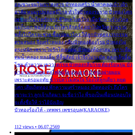
ออเซาะจนใจเบา สงสาร บัวทองเศร้า น้ำตาคลอเบ้า เฝ้า
อาลัย หนุ่มรูปหล่อหนีไกล หัวใจบัวทองระรวย บัวทองโศก
เพราะเป็นโรครักจาง ชีวิตเคว้งคว้าง เมื่อรักห่างร้างไกล
แม่ก็บอก พ่อก็สั่งจะรักใครสักครั้ง อย่าไปหวังความรวย
พลั้งไปใครจะช่วย ซื้อเปลมาไกว ให้ลูกบัวทอง เวรกรรม
ตามสนอง จึงเศร้าหมอง กลีบบัวทองต้องโรย บัวทองไม่
ตระหนัก เพราะไม่รักโคลนตม บัวทองท้องกลม เพราะลืม
ตมน้ำคลอง หลงลิ้น ที่สิ้นสัตย์ เจ้าจึงไม่ระมัด หลงกลิ่นลิ้น
โชย คำหวาน เขาวาดโรย บัวทองกลีบโรย ต้องร้อนรุม บัว
มาบานก่อนตูม ดุจไฟสุมร้อนรุมอุรา บัวทองผ่ายผอม
เพราะตรอมฤทัย ข้าวปลาไม่สนใจ ร้องไห้ลูกเดียว หยุด
โศก เสียเถิดทอง พักความเศร้าหมอง เถิดทองจ๋า ถึงใคร
เขาจะว่า ลูกเจ้าเกิดมา จะชื่อว่าไง พี่ขอเป็นเพื่อนปลอบใจ
จะตั้งชื่อให้ ว่าไอ้บังเอิญ
บัวทองร้องไห้ - เทพพร เพชรอุบล(KARAOKE)
112 views • 06.07.2569