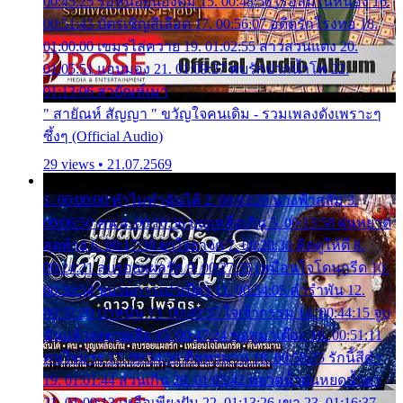
00:45:25 รอหน่อยน้องติ๋ม 15. 00:48:56 เรือล่มในหนอง 16.
00:51:43 บัตรเชิญสีเลือด 17. 00:56:07 อดีตรักโรงทอ 18.
01:00:00 เขมรไล่ควาย 19. 01:02:55 สาวสวนแตง 20.
01:05:51 แอบมอง 21. 01:09:27 พบรักปากน้ำโพ 22.
01:13:06 สายัณห์เมา
" สายัณห์ สัญญา " ขวัญใจคนเดิม - รวมเพลงดังเพราะๆ
ซึ้งๆ (Official Audio)
29 views • 21.07.2569
1. 00:00:00 ทำไมทำฉันได้ 2. 00:03:20 นางฟ้าสลัม 3.
00:06:50 คน 4. 00:10:36 บุญเหลือเกิน 5. 00:13:58 ฝนหยาด
สุดท้าย 6. 00:17:30 ยาใจยาจก 7. 00:20:30 คิดดูให้ดี 8.
00:24:21 ลบรอยแผลรัก 9. 00:27:35 เหมือนใจโดนกรีด 10.
00:30:54 ขบวนการเปาเปียว 11. 00:34:05 คำรำพัน 12.
00:37:20 ปาหนัน 13. 00:40:37 ใจเจ้ากรรม 14. 00:44:15 จูบ
ฉันแล้วจงตายเสีย 15. 00:47:24 ขอสูมาเต๊อะ 16. 00:51:11
คนใจมาร 17. 00:54:50 คืนทรมาน 18. 00:58:25 รักนี้สีดำ
19. 01:01:44 ส่วนเกิน 20. 01:05:42 หยาดน้ำฝนหยดน้ำตา
21. 01:09:13 เหลือเพียงฝัน 22. 01:13:26 เขา 23. 01:16:37