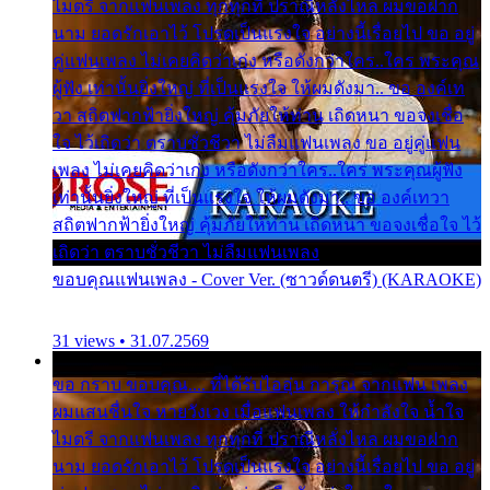
ไมตรี จากแฟนเพลง ทุกทุกที่ ปราณีหลั่งไหล ผมขอฝาก
นาม ยอดรักเอาไว้ โปรดเป็นแรงใจ อย่างนี้เรื่อยไป ขอ อยู่
คู่แฟนเพลง ไม่เคยคิดว่าเก่ง หรือดังกว่าใคร..ใคร พระคุณ
ผู้ฟัง เท่านั้นยิ่งใหญ่ ที่เป็นแรงใจ ให้ผมดังมา.. ขอ องค์เท
วา สถิตฟากฟ้ายิ่งใหญ่ คุ้มภัยให้ท่าน เถิดหนา ขอจงเชื่อ
ใจ ไว้เถิดว่า ตราบชั่วชีวา ไม่ลืมแฟนเพลง ขอ อยู่คู่แฟน
เพลง ไม่เคยคิดว่าเก่ง หรือดังกว่าใคร..ใคร พระคุณผู้ฟัง
เท่านั้นยิ่งใหญ่ ที่เป็นแรงใจ ให้ผมดังมา.. ขอ องค์เทวา
สถิตฟากฟ้ายิ่งใหญ่ คุ้มภัยให้ท่าน เถิดหนา ขอจงเชื่อใจ ไว้
เถิดว่า ตราบชั่วชีวา ไม่ลืมแฟนเพลง
ขอบคุณแฟนเพลง - Cover Ver. (ซาวด์ดนตรี) (KARAOKE)
31 views • 31.07.2569
ขอ กราบ ขอบคุณ.... ที่ได้รับไออุ่น การุณ จากแฟน เพลง
ผมแสนชื่นใจ หายวังเวง เมื่อแฟนเพลง ให้กำลังใจ น้ำใจ
ไมตรี จากแฟนเพลง ทุกทุกที่ ปราณีหลั่งไหล ผมขอฝาก
นาม ยอดรักเอาไว้ โปรดเป็นแรงใจ อย่างนี้เรื่อยไป ขอ อยู่