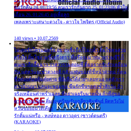
ขอรักคืน 24. 01:19:56 คนเรารักกันยาก 25. 01:23:06 หัวใจ
เถื่อน 26. 01:26:45 อยู่เพื่อลูก
เพลงเพราะเสนาะดวงใจ - ดาวใจ ไพจิตร (Official Audio)
140 views • 10.07.2569
ไม่เคยรักใครแน่หรือ อยากเชื่อถือก็ไม่กล้า ติ๋มใช่คนสวย
ตรึงใจ ติ๋มใช่งามซึ้งตรึงตรา พี่หรือจะมาหมายร่วมชีวี ก็
คนเขาลืออื้อฉาว ว่าสาวๆรุมตอมพี่ ติ๋มอยากรับรักเหมือน
กัน แต่หวั่นจะช้ำดวงฤดี กลัวแฟนของพี่ชี้หน้าด่าทอ ก็คน
ชื่อต๋อยต้อยตุ้มตุ๋ยต่าย พี่ยังลืมได้ง่ายๆเลยหนอ แค่ตัวเรา
สาวบ้านนา แสนจะซอมซ่อ ขืนรักขืนรอคงช้ำสักวัน ถ้า
จริงเหมือนคำพร่ำเฉลย พี่อย่าเฉยรีบมาหมั้น ถ้าพี่สู่ขอ
ตามธรรมเนียม ติ๋มจะเตรียมรับเกลียวสัมพันธ์ ผิดหวังไม่
หวั่นขอยอมได้เคียง
รักติ๋มแน่หรือ - หงษ์ทอง ดาวอุดร (ซาวด์ดนตรี)
(KARAOKE)