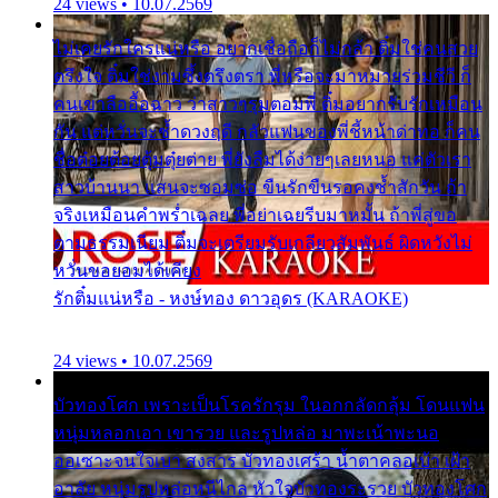
24 views • 10.07.2569
ไม่เคยรักใครแน่หรือ อยากเชื่อถือก็ไม่กล้า ติ๋มใช่คนสวย
ตรึงใจ ติ๋มใช่งามซึ้งตรึงตรา พี่หรือจะมาหมายร่วมชีวี ก็
คนเขาลืออื้อฉาว ว่าสาวๆรุมตอมพี่ ติ๋มอยากรับรักเหมือน
กัน แต่หวั่นจะช้ำดวงฤดี กลัวแฟนของพี่ชี้หน้าด่าทอ ก็คน
ชื่อต๋อยต้อยตุ้มตุ๋ยต่าย พี่ยังลืมได้ง่ายๆเลยหนอ แค่ตัวเรา
สาวบ้านนา แสนจะซอมซ่อ ขืนรักขืนรอคงช้ำสักวัน ถ้า
จริงเหมือนคำพร่ำเฉลย พี่อย่าเฉยรีบมาหมั้น ถ้าพี่สู่ขอ
ตามธรรมเนียม ติ๋มจะเตรียมรับเกลียวสัมพันธ์ ผิดหวังไม่
หวั่นขอยอมได้เคียง
รักติ๋มแน่หรือ - หงษ์ทอง ดาวอุดร (KARAOKE)
24 views • 10.07.2569
บัวทองโศก เพราะเป็นโรครักรุม ในอกกลัดกลุ้ม โดนแฟน
หนุ่มหลอกเอา เขารวย และรูปหล่อ มาพะเน้าพะนอ
ออเซาะจนใจเบา สงสาร บัวทองเศร้า น้ำตาคลอเบ้า เฝ้า
อาลัย หนุ่มรูปหล่อหนีไกล หัวใจบัวทองระรวย บัวทองโศก