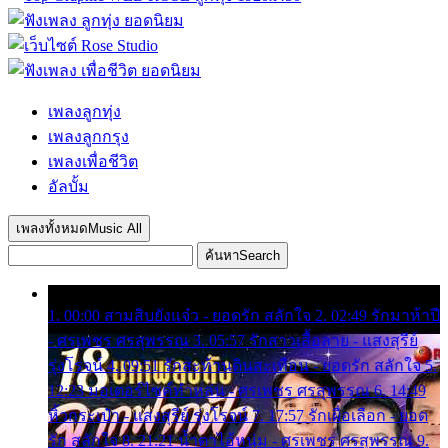
เพลงลูกทุ่ง
เพลงลูกกรุง
เพลงเพื่อชีวิต
อัลบั้ม
เพลงทั้งหมด
Music All
ค้นหา
Search
1. 00:00 สามสิบยังแจ๋ว - ยอดรัก สลักใจ 2. 02:49 รักมาห้าปี
- ศรเพชร ศรสุพรรณ 3. 05:57 รักสาวเสื้อลาย - แสงสุรีย์
รุ่งโรจน์ 4. 09:51 รักสะท้านดินสะเทือน - ยอดรัก สลักใจ 5.
12:23 มอเตอร์ไซค์ทำหล่น - ศรเพชร ศรสุพรรณ 6. 14:49
หิ้วกระเป๋า - แสงสุรีย์ รุ่งโรจน์ 7. 17:57 รักเผื่อเลือก - ยอด
รัก สลักใจ 8. 21:21 น้ำตาไอ้หนุ่ม - ศรเพชร ศรสุพรรณ 9.