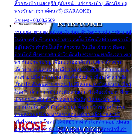
หิ้วกระเป๋า | แสงสุรีย์ รุ่งโรจน์ - แย่งกระเป๋า | เตือนใจ บุญ
พระรักษา (ซาวด์ดนตรี) (KARAOKE)
5 views • 03.08.2569
งานแต่ง เขาแซง แย่งเอาไปก่อน หัวใจอาวรณ์ มาซ่อน อยู่
ในห้องครัว ข้างนอกเจ้าสาว ส่งยิ้ม ให้คนไปทั่ว แต่เรา เฝ้า
อยู่ในครัว ทำตัวเป็นเด็ก ล้างจาน ในเมื่อ เจ้าสาว คือคน
บ้านใกล้ พึ่งพาอาศัย จำใจ ต้องไปช่วยงาน พอถึงเวลา เขา
พา กันเข้าพาขวัญ เพื่อนฝูง เฮฮาดังลั่น แต่เราล้างจาน
เดียวดาย เป็นคนพ่าย บ่มีความหมาย เคียงใจเจ้าบ่าว เป็น
คนพ่าย บ่มีความหมาย เคียงใจเจ้าบ่าว เพื่อนเจ้าสาว ยัง
เป็นบ่ได้ คือคนพ่าย ฮักคน ไม่มีใครสน เขาไม่เห็นคน ที่อยู่
ในครัว เจ้าสาว ก็มัวแต่งตัว สวยเด่น นั่งเคียงเจ้าบ่าว ที่เขา
เฝ้าคอย ใจเต้น หัวใจของเรา ลำเค็ญ ใครจะมองเห็น
ความใน ใจ เศร้า มันร้าวระบม ต้องมาขื่นขม เศร้าตรม
ท่ามความสุขี ช่วยงานเขาแต่ง แต่เรา แล้งมาหลายปี
เมื่อไรหนอจะ โชคดี ได้มีพิธีวิวาห์ หัวใจหล้า คอยไปคอย
มา คือหน้าที่เก่า หัวใจหล้า คอยไปคอยมา คือหน้าที่เก่า