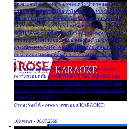
ออเซาะจนใจเบา สงสาร บัวทองเศร้า น้ำตาคลอเบ้า เฝ้า
อาลัย หนุ่มรูปหล่อหนีไกล หัวใจบัวทองระรวย บัวทองโศก
เพราะเป็นโรครักจาง ชีวิตเคว้งคว้าง เมื่อรักห่างร้างไกล
แม่ก็บอก พ่อก็สั่งจะรักใครสักครั้ง อย่าไปหวังความรวย
พลั้งไปใครจะช่วย ซื้อเปลมาไกว ให้ลูกบัวทอง เวรกรรม
ตามสนอง จึงเศร้าหมอง กลีบบัวทองต้องโรย บัวทองไม่
ตระหนัก เพราะไม่รักโคลนตม บัวทองท้องกลม เพราะลืม
ตมน้ำคลอง หลงลิ้น ที่สิ้นสัตย์ เจ้าจึงไม่ระมัด หลงกลิ่นลิ้น
โชย คำหวาน เขาวาดโรย บัวทองกลีบโรย ต้องร้อนรุม บัว
มาบานก่อนตูม ดุจไฟสุมร้อนรุมอุรา บัวทองผ่ายผอม
เพราะตรอมฤทัย ข้าวปลาไม่สนใจ ร้องไห้ลูกเดียว หยุด
โศก เสียเถิดทอง พักความเศร้าหมอง เถิดทองจ๋า ถึงใคร
เขาจะว่า ลูกเจ้าเกิดมา จะชื่อว่าไง พี่ขอเป็นเพื่อนปลอบใจ
จะตั้งชื่อให้ ว่าไอ้บังเอิญ
บัวทองร้องไห้ - เทพพร เพชรอุบล(KARAOKE)
109 views • 06.07.2569