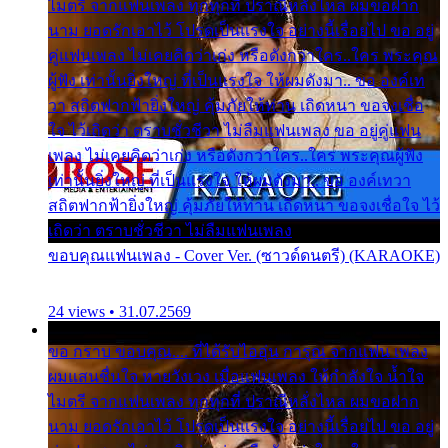
ไมตรี จากแฟนเพลง ทุกทุกที่ ปราณีหลั่งไหล ผมขอฝาก
นาม ยอดรักเอาไว้ โปรดเป็นแรงใจ อย่างนี้เรื่อยไป ขอ อยู่
คู่แฟนเพลง ไม่เคยคิดว่าเก่ง หรือดังกว่าใคร..ใคร พระคุณ
ผู้ฟัง เท่านั้นยิ่งใหญ่ ที่เป็นแรงใจ ให้ผมดังมา.. ขอ องค์เท
วา สถิตฟากฟ้ายิ่งใหญ่ คุ้มภัยให้ท่าน เถิดหนา ขอจงเชื่อ
ใจ ไว้เถิดว่า ตราบชั่วชีวา ไม่ลืมแฟนเพลง ขอ อยู่คู่แฟน
เพลง ไม่เคยคิดว่าเก่ง หรือดังกว่าใคร..ใคร พระคุณผู้ฟัง
เท่านั้นยิ่งใหญ่ ที่เป็นแรงใจ ให้ผมดังมา.. ขอ องค์เทวา
สถิตฟากฟ้ายิ่งใหญ่ คุ้มภัยให้ท่าน เถิดหนา ขอจงเชื่อใจ ไว้
เถิดว่า ตราบชั่วชีวา ไม่ลืมแฟนเพลง
ขอบคุณแฟนเพลง - Cover Ver. (ซาวด์ดนตรี) (KARAOKE)
24 views • 31.07.2569
ขอ กราบ ขอบคุณ.... ที่ได้รับไออุ่น การุณ จากแฟน เพลง
ผมแสนชื่นใจ หายวังเวง เมื่อแฟนเพลง ให้กำลังใจ น้ำใจ
ไมตรี จากแฟนเพลง ทุกทุกที่ ปราณีหลั่งไหล ผมขอฝาก
นาม ยอดรักเอาไว้ โปรดเป็นแรงใจ อย่างนี้เรื่อยไป ขอ อยู่