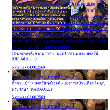
24:27 สามเณรกำพร้า - แสงสุรีย์ รุ่งโรจน์ 10. 28:08 ไม่มี
เวลาไปหาเมียน้อย - ยอดรัก สลักใจ 11. 31:29 ชีวิตไอ้
ธรรม - ศรเพชร ศรสุพรรณ 12. 35:26 ทหารอากาศขาดรัก
- แสงสุรีย์ รุ่งโรจน์ 13. 39:01 คนหัวใจโทรม - ยอดรัก สลัก
ใจ 14. 42:49 ไอ้หวังตายแน่ - ศรเพชร ศรสุพรรณ 15. 46:35
ธาตุแท้ของเธอ - แสงสุรีย์ รุ่งโรจน์ 16. 49:57 กำนันกำใน -
ยอดรัก สลักใจ 17. 52:29 สาวบริสุทธิ์ - ศรเพชร ศรสุพรรณ
18. 56:05 แต๋วจ๋า - แสงสุรีย์ รุ่งโรจน์
18 บทเพลงดังจากฟากฟ้า - ยอดรัก/ศรเพชร/แสงสุรีย์
(Official Audio)
6 views • 04.08.2569
1. 00:00 หิ้วกระเป๋า 2. 03:30 แย่งกระเป๋า
หิ้วกระเป๋า | แสงสุรีย์ รุ่งโรจน์ - แย่งกระเป๋า | เตือนใจ บุญ
พระรักษา (KARAOKE)
5 views • 03.08.2569
1. 00:00 หิ้วกระเป๋า 2. 03:30 แย่งกระเป๋า