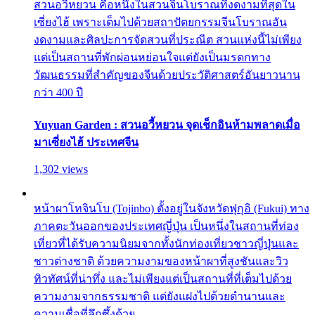
สวนอวี้หยวน คือหนึ่งในสวนจีนโบราณที่งดงามที่สุดใน
เซี่ยงไฮ้ เพราะเต็มไปด้วยสถาปัตยกรรมจีนโบราณอัน
งดงามและศิลปะการจัดสวนที่ประณีต สวนแห่งนี้ไม่เพียง
แต่เป็นสถานที่พักผ่อนหย่อนใจแต่ยังเป็นมรดกทาง
วัฒนธรรมที่สำคัญของจีนด้วยประวัติศาสตร์อันยาวนาน
กว่า 400 ปี
Yuyuan Garden : สวนอวี้หยวน จุดเช็กอินห้ามพลาดเมื่อ
มาเซี่ยงไฮ้ ประเทศจีน
1,302 views
หน้าผาโทจินโบ (Tojinbo) ตั้งอยู่ในจังหวัดฟุกุอิ (Fukui) ทาง
ภาคตะวันออกของประเทศญี่ปุ่น เป็นหนึ่งในสถานที่ท่อง
เที่ยวที่ได้รับความนิยมจากทั้งนักท่องเที่ยวชาวญี่ปุ่นและ
ชาวต่างชาติ ด้วยความงามของหน้าผาที่สูงชันและวิว
ทิวทัศน์ที่น่าทึ่ง และไม่เพียงแต่เป็นสถานที่ที่เต็มไปด้วย
ความงามจากธรรมชาติ แต่ยังแฝงไปด้วยตำนานและ
ความเชื่อที่ลึกซึ้งด้วย