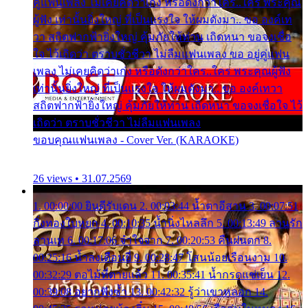
คู่แฟนเพลง ไม่เคยคิดว่าเก่ง หรือดังกว่าใคร..ใคร พระคุณ
ผู้ฟัง เท่านั้นยิ่งใหญ่ ที่เป็นแรงใจ ให้ผมดังมา.. ขอ องค์เท
วา สถิตฟากฟ้ายิ่งใหญ่ คุ้มภัยให้ท่าน เถิดหนา ขอจงเชื่อ
ใจ ไว้เถิดว่า ตราบชั่วชีวา ไม่ลืมแฟนเพลง ขอ อยู่คู่แฟน
เพลง ไม่เคยคิดว่าเก่ง หรือดังกว่าใคร..ใคร พระคุณผู้ฟัง
เท่านั้นยิ่งใหญ่ ที่เป็นแรงใจ ให้ผมดังมา.. ขอ องค์เทวา
สถิตฟากฟ้ายิ่งใหญ่ คุ้มภัยให้ท่าน เถิดหนา ขอจงเชื่อใจ ไว้
เถิดว่า ตราบชั่วชีวา ไม่ลืมแฟนเพลง
ขอบคุณแฟนเพลง - Cover Ver. (KARAOKE)
26 views • 31.07.2569
1. 00:00:00 ยินดีรับเดน 2. 00:03:44 น้ำตาอีสาน 3. 00:07:51
กิ่งทองใบหยก 4. 00:10:35 น้ำนิ่งไหลลึก 5. 00:13:49 ลานรัก
ลานเท 6. 00:17:06 จำใจจาก 7. 00:20:53 คืนฝนตก 8.
00:25:16 น้ำลงเดือนยี่ 9. 00:28:47 โสนน้อยเรือนงาม 10.
00:32:29 ตอไม้ที่ตายแล้ว 11. 00:35:41 น้ำกรดแช่เย็น 12.
00:39:08 อยากฟังซ้ำ 13. 00:42:32 รู้ว่าเขาหลอก 14.