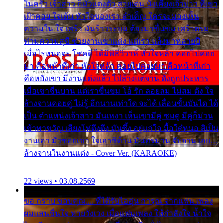
ในครัว เจ้าสาว ก็มัวแต่งตัว สวยเด่น นั่งเคียงเจ้าบ่าว ที่เขา
เฝ้าคอย ใจเต้น หัวใจของเรา ลำเค็ญ ใครจะมองเห็น
ความใน ใจ เศร้า มันร้าวระบม ต้องมาขื่นขม เศร้าตรม
ท่ามความสุขี ช่วยงานเขาแต่ง แต่เรา แล้งมาหลายปี
เมื่อไรหนอจะ โชคดี ได้มีพิธีวิวาห์ หัวใจหล้า คอยไปคอย
มา คือหน้าที่เก่า หัวใจหล้า คอยไปคอยมา คือหน้าที่เก่า
คือหยังเขา มีงานแต่งแล้ว ไปล้างแต่จาน ดั่งถูกประหาร
เมื่อเขาชื่นบาน แต่เราขื่นขม โอ้ รัก ลอยลม ไม่สม ดัง ใจ
ล้างจานคอยคู่ ไม่รู้ อีกนานเท่าใด จะได้ เลื่อนขั้นบันได ได้
เป็น ตำแหน่งเจ้าสาว มันเหงา เห็นเขามีคู่ ซมดู มีคู่ก็ม่วน
เข้าพาขวัญ เสียงโห่ตึงตึง มันซึ้ง อยู่แก่ใจ มื้อใด๋หนอ สิเป็น
งานเฮา มัวซอยเขา ใจเฮาซิด้าน มันทรมาน จับจาน เอย…
ล้างจานในงานแต่ง - Cover Ver. (KARAOKE)
22 views • 03.08.2569
ขอ กราบ ขอบคุณ.... ที่ได้รับไออุ่น การุณ จากแฟน เพลง
ผมแสนชื่นใจ หายวังเวง เมื่อแฟนเพลง ให้กำลังใจ น้ำใจ