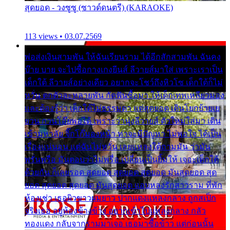
สุดยอด - วงซูซู (ซาวด์ดนตรี) (KARAOKE)
113 views • 03.07.2569
พ่อส่งเงินสามพัน ให้ฉันเรียนราม ได้อีกสักสามพัน ฉันคง
บ๊าย บาย จะไปซื้อกางเกงยีนส์ ลีวายส์มาใส่ เพราะเราเป็น
เด็กใต้ ลีวายส์อย่างเดียว อยากจะโชว์ถึงหิวโซ เด็กใต้ก็ไม่
หวั่น ตกตัวละหลายพัน กัดฟันซื้อมา ให้เด็กเทพเหลียวมอง
และต้องรู้ว่า เด็กใต้ไม่ธรรมดา แต่สุดยอด เดินโยกย้ายเย
ยวน กวนโอ๊ยพอได้ เพราะว่านุ่งลีวายส์ ตัวใหม่ใส่มา เดิน
เข้ามหาลัย จิ๊กโก๊มองหน้า ท่าจะมีปัญหา ไม่พอใจ ได้เป็น
เรื่องแน่นอน แต่ฉันไม่หวั่น เลยแหลงใต้ถามมัน ว่ามัน
พรั่นพรือ มันตอบว่าไม่พรื่อ เปลี่ยนเป็นยิ้มให้ เจอะเด็กใต้
ด้วยกัน ก็เลยรอด สุดยอด สุดยอด สุดยอด มันสุดยอด สุด
ยอด สุดยอด สุดยอด มันสุดยอด แอบหลงรักสาวราม ที่พัก
ห้องเช่า เธอผิวขาวผมยาว ปากแดงแหลงกลาง ถูกสเป็ก
จริงเธอ อยู่ห้องข้างข้าง อยากเข้าไปแหลงกลาง กลัว
ทองแดง กลับจากรามมาเจอ เธอมาซื้อข้าว แต่ก่อนนั้น