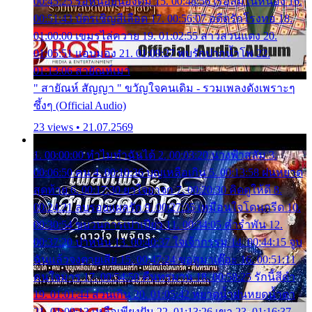
00:45:25 รอหน่อยน้องติ๋ม 15. 00:48:56 เรือล่มในหนอง 16.
00:51:43 บัตรเชิญสีเลือด 17. 00:56:07 อดีตรักโรงทอ 18.
01:00:00 เขมรไล่ควาย 19. 01:02:55 สาวสวนแตง 20.
01:05:51 แอบมอง 21. 01:09:27 พบรักปากน้ำโพ 22.
01:13:06 สายัณห์เมา
" สายัณห์ สัญญา " ขวัญใจคนเดิม - รวมเพลงดังเพราะๆ
ซึ้งๆ (Official Audio)
23 views • 21.07.2569
1. 00:00:00 ทำไมทำฉันได้ 2. 00:03:20 นางฟ้าสลัม 3.
00:06:50 คน 4. 00:10:36 บุญเหลือเกิน 5. 00:13:58 ฝนหยาด
สุดท้าย 6. 00:17:30 ยาใจยาจก 7. 00:20:30 คิดดูให้ดี 8.
00:24:21 ลบรอยแผลรัก 9. 00:27:35 เหมือนใจโดนกรีด 10.
00:30:54 ขบวนการเปาเปียว 11. 00:34:05 คำรำพัน 12.
00:37:20 ปาหนัน 13. 00:40:37 ใจเจ้ากรรม 14. 00:44:15 จูบ
ฉันแล้วจงตายเสีย 15. 00:47:24 ขอสูมาเต๊อะ 16. 00:51:11
คนใจมาร 17. 00:54:50 คืนทรมาน 18. 00:58:25 รักนี้สีดำ
19. 01:01:44 ส่วนเกิน 20. 01:05:42 หยาดน้ำฝนหยดน้ำตา
21. 01:09:13 เหลือเพียงฝัน 22. 01:13:26 เขา 23. 01:16:37