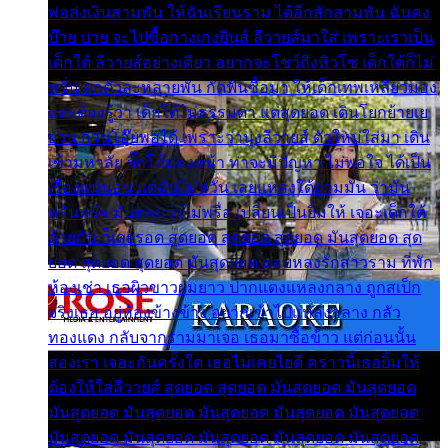
พ่อส่งเงินสามพัน ให้ฉันเรียนราม ได้อีกสักสามพัน ฉันคง
บ๊าย บาย จะไปซื้อกางเกงยีนส์ ลีวายส์มาใส่ เพราะเราเป็น
เด็กใต้ ลีวายส์อย่างเดียว อยากจะโชว์ถึงหิวโซ เด็กใต้ก็ไม่
หวั่น ตกตัวละหลายพัน กัดฟันซื้อมา ให้เด็กเทพเหลียวมอง
และต้องรู้ว่า เด็กใต้ไม่ธรรมดา แต่สุดยอด เดินโยกย้ายเย
ยวน กวนโอ๊ยพอได้ เพราะว่านุ่งลีวายส์ ตัวใหม่ใส่มา เดิน
เข้ามหาลัย จิ๊กโก๊มองหน้า ท่าจะมีปัญหา ไม่พอใจ ได้เป็น
เรื่องแน่นอน แต่ฉันไม่หวั่น เลยแหลงใต้ถามมัน ว่ามัน
พรั่นพรือ มันตอบว่าไม่พรื่อ เปลี่ยนเป็นยิ้มให้ เจอะเด็กใต้
ด้วยกัน ก็เลยรอด สุดยอด สุดยอด สุดยอด มันสุดยอด สุด
ยอด สุดยอด สุดยอด มันสุดยอด แอบหลงรักสาวราม ที่พัก
ห้องเช่า เธอผิวขาวผมยาว ปากแดงแหลงกลาง ถูกสเป็ก
จริงเธอ อยู่ห้องข้างข้าง อยากเข้าไปแหลงกลาง กลัว
ทองแดง กลับจากรามมาเจอ เธอมาซื้อข้าว แต่ก่อนนั้น
สองเรา เจอะกันครั้งใด เธอไม่เคยไยดี คราวนี้เธอยิ้มให้
ต้องให้ใส่ลีวายส์ สุดยอด สุดยอด มันสุดยอด มันสุดยอด
มันสุดยอด มันสุดยอด มันสุดยอด มันสุดยอด มันสุดยอด
มันสุดยอด มันสุดยอด มันสุดยอด มันสุดยอด มันสุดยอด