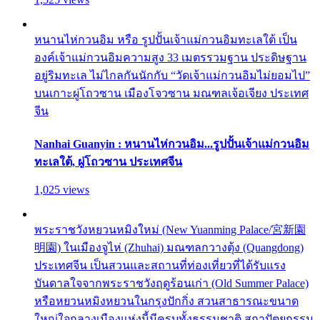
หนานไห่กวนอิม หรือ รูปปั้นเจ้าแม่กวนอิมทะเลใต้ เป็น
องค์เจ้าแม่กวนอิมความสูง 33 เมตรรวมฐาน ประดิษฐาน
อยู่ริมทะเล ไม่ไกลกันนักกับ “วัดเจ้าแม่กวนอิมไม่ยอมไป”
บนเกาะผู่โถวซาน เมืองโจวซาน มณฑลเจ้อเจียง ประเทศ
จีน
Nanhai Guanyin : หนานไห่กวนอิม...รูปปั้นเจ้าแม่กวนอิม
ทะเลใต้, ผู่โถวซาน ประเทศจีน
1,025 views
พระราชวังหยวนหมิงใหม่ (New Yuanming Palace/宮新園
明園) ในเมืองจูไห่ (Zhuhai) มณฑลกวางตุ้ง (Quangdong)
ประเทศจีน เป็นสวนและสถานที่ท่องเที่ยวที่ได้รับแรง
บันดาลใจจากพระราชวังฤดูร้อนเก่า (Old Summer Palace)
หรือหยวนหมิงหยวนในกรุงปักกิ่ง สวนสาธารณะขนาด
ใหญ่ใจกลางเมืองแห่งนี้มีครบทั้งธรรมชาติ สถาปัตยกรรม