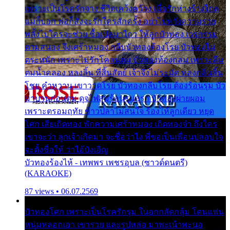
เพราะเป็นโรครักจาง ชีวิตเคว้งคว้าง เมื่อรักห่างร้างไกล
แม่ก็บอก พ่อก็สั่งจะรักใครสักครั้ง อย่าไปหวังความรวย
พลั้งไปใครจะช่วย ซื้อเปลมาไกว ให้ลูกบัวทอง เวรกรรม
ตามสนอง จึงเศร้าหมอง กลีบบัวทองต้องโรย บัวทองไม่
ตระหนัก เพราะไม่รักโคลนตม บัวทองท้องกลม เพราะลืม
ตมน้ำคลอง หลงลิ้น ที่สิ้นสัตย์ เจ้าจึงไม่ระมัด หลงกลิ่นลิ้น
โชย คำหวาน เขาวาดโรย บัวทองกลีบโรย ต้องร้อนรุม บัว
มาบานก่อนตูม ดุจไฟสุมร้อนรุมอุรา บัวทองผ่ายผอม
เพราะตรอมฤทัย ข้าวปลาไม่สนใจ ร้องไห้ลูกเดียว หยุด
โศก เสียเถิดทอง พักความเศร้าหมอง เถิดทองจ๋า ถึงใคร
เขาจะว่า ลูกเจ้าเกิดมา จะชื่อว่าไง พี่ขอเป็นเพื่อนปลอบใจ
จะตั้งชื่อให้ ว่าไอ้บังเอิญ
บัวทองร้องไห้ - เทพพร เพชรอุบล (ซาวด์ดนตรี)
(KARAOKE)
87 views • 06.07.2569
บัวทองโศก เพราะเป็นโรครักรุม ในอกกลัดกลุ้ม โดนแฟน
หนุ่มหลอกเอา เขารวย และรูปหล่อ มาพะเน้าพะนอ