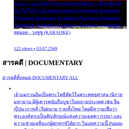
สองเรา เจอะกันครั้งใด เธอไม่เคยไยดี คราวนี้เธอยิ้มให้
ต้องให้ใส่ลีวายส์ สุดยอด สุดยอด มันสุดยอด มันสุดยอด
มันสุดยอด มันสุดยอด มันสุดยอด มันสุดยอด มันสุดยอด
มันสุดยอด มันสุดยอด มันสุดยอด มันสุดยอด มันสุดยอด
สุดยอด - วงซูซู (KARAOKE)
122 views • 03.07.2569
สารคดี
|
DOCUMENTARY
สารคดีทั้งหมด
DOCUMENTARY ALL
เจ้าแม่กวนอิมเป็นพระโพธิสัตว์ในพระพุทธศาสนานิกาย
มหายาน มีผู้เคารพนับถือบูชาในหลายประเทศ เช่น จีน
ญี่ปุ่น เกาหลี เวียดนาม รวมทั้งไทย โดยมีความเชื่อว่า
พระองค์ทรงเป็นสัญลักษณ์แห่งความเมตตา กรุณา และ
ความช่วยเหลือแก่ผู้ตกทุกข์ได้ยาก ในบทความนี้ Palanla