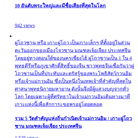
10 อันดับพระใหญ่และมีชื่อเสียงที่สุดในโลก
942 views
ผู่โถวซาน หรือ เกาะผู่โถว เป็นเกาะเล็กๆ ที่ตั้งอยู่ในส่วน
ตะวันออกของเมืองโจวซาน มณฑลเจ้อเจียง ประเทศจีน
โดยอยู่ทางตอนใต้ของนครเซี่ยงไฮ้ ผู่โถวซานเป็น 1 ใน 4
พุทธคีรีหรือภูเขาศักดิ์สิทธิ์ของจีน ชาวพุทธจีนเชื่อกันว่าผู่
โถวซานเป็นที่ประทับและตรัสรู้ของพระโพธิสัตว์กวนอิม
หรือเจ้าแม่กวนอิม ซึ่งเป็นหนึ่งในเทพเจ้าที่สำคัญที่สุดใน
ศาสนาพุทธนิกายมหายาน ดังนั้นจึงมีผู้แสวงบุญจากทั่ว
โลก โดยเฉพาะผู้ที่ศรัทธาในเจ้าแม่กวนอิมเดินทางมาที่
เกาะแห่งนี้เพื่อสักการะขอพรอยู่โดยตลอด
รวม 5 วัดสำคัญแห่งถิ่นกำเนิดเจ้าแม่กวนอิม | เกาะผู่โถว
ซาน มณฑลเจ้อเจียง ประเทศจีน
1,525 views