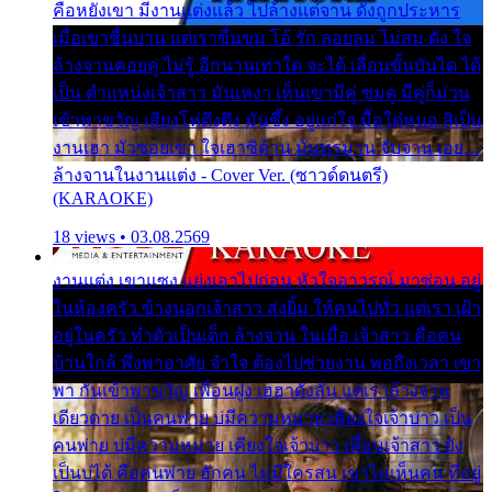
คือหยังเขา มีงานแต่งแล้ว ไปล้างแต่จาน ดั่งถูกประหาร
เมื่อเขาชื่นบาน แต่เราขื่นขม โอ้ รัก ลอยลม ไม่สม ดัง ใจ
ล้างจานคอยคู่ ไม่รู้ อีกนานเท่าใด จะได้ เลื่อนขั้นบันได ได้
เป็น ตำแหน่งเจ้าสาว มันเหงา เห็นเขามีคู่ ซมดู มีคู่ก็ม่วน
เข้าพาขวัญ เสียงโห่ตึงตึง มันซึ้ง อยู่แก่ใจ มื้อใด๋หนอ สิเป็น
งานเฮา มัวซอยเขา ใจเฮาซิด้าน มันทรมาน จับจาน เอย…
ล้างจานในงานแต่ง - Cover Ver. (ซาวด์ดนตรี)
(KARAOKE)
18 views • 03.08.2569
งานแต่ง เขาแซง แย่งเอาไปก่อน หัวใจอาวรณ์ มาซ่อน อยู่
ในห้องครัว ข้างนอกเจ้าสาว ส่งยิ้ม ให้คนไปทั่ว แต่เรา เฝ้า
อยู่ในครัว ทำตัวเป็นเด็ก ล้างจาน ในเมื่อ เจ้าสาว คือคน
บ้านใกล้ พึ่งพาอาศัย จำใจ ต้องไปช่วยงาน พอถึงเวลา เขา
พา กันเข้าพาขวัญ เพื่อนฝูง เฮฮาดังลั่น แต่เราล้างจาน
เดียวดาย เป็นคนพ่าย บ่มีความหมาย เคียงใจเจ้าบ่าว เป็น
คนพ่าย บ่มีความหมาย เคียงใจเจ้าบ่าว เพื่อนเจ้าสาว ยัง
เป็นบ่ได้ คือคนพ่าย ฮักคน ไม่มีใครสน เขาไม่เห็นคน ที่อยู่