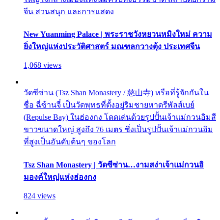
จีน สวนสนุก และการแสดง
New Yuanming Palace | พระราชวังหยวนหมิงใหม่ ความ
ยิ่งใหญ่แห่งประวัติศาสตร์ มณฑลกวางตุ้ง ประเทศจีน
1,068 views
วัดซีซ่าน (Tsz Shan Monastery / 慈山寺) หรือที่รู้จักกันใน
ชื่อ ฉี่ซ้านจี๋ เป็นวัดพุทธที่ตั้งอยู่ริมชายหาดรีพัลส์เบย์
(Repulse Bay) ในฮ่องกง โดดเด่นด้วยรูปปั้นเจ้าแม่กวนอิมสี
ขาวขนาดใหญ่ สูงถึง 76 เมตร ซึ่งเป็นรูปปั้นเจ้าแม่กวนอิม
ที่สูงเป็นอันดับต้นๆ ของโลก
Tsz Shan Monastery | วัดซีซ่าน…งามสง่าเจ้าแม่กวนอิ
มองค์ใหญ่แห่งฮ่องกง
824 views