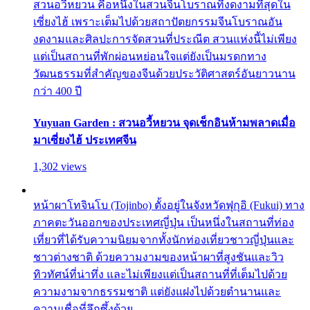
สวนอวี้หยวน คือหนึ่งในสวนจีนโบราณที่งดงามที่สุดใน
เซี่ยงไฮ้ เพราะเต็มไปด้วยสถาปัตยกรรมจีนโบราณอัน
งดงามและศิลปะการจัดสวนที่ประณีต สวนแห่งนี้ไม่เพียง
แต่เป็นสถานที่พักผ่อนหย่อนใจแต่ยังเป็นมรดกทาง
วัฒนธรรมที่สำคัญของจีนด้วยประวัติศาสตร์อันยาวนาน
กว่า 400 ปี
Yuyuan Garden : สวนอวี้หยวน จุดเช็กอินห้ามพลาดเมื่อ
มาเซี่ยงไฮ้ ประเทศจีน
1,302 views
หน้าผาโทจินโบ (Tojinbo) ตั้งอยู่ในจังหวัดฟุกุอิ (Fukui) ทาง
ภาคตะวันออกของประเทศญี่ปุ่น เป็นหนึ่งในสถานที่ท่อง
เที่ยวที่ได้รับความนิยมจากทั้งนักท่องเที่ยวชาวญี่ปุ่นและ
ชาวต่างชาติ ด้วยความงามของหน้าผาที่สูงชันและวิว
ทิวทัศน์ที่น่าทึ่ง และไม่เพียงแต่เป็นสถานที่ที่เต็มไปด้วย
ความงามจากธรรมชาติ แต่ยังแฝงไปด้วยตำนานและ
ความเชื่อที่ลึกซึ้งด้วย