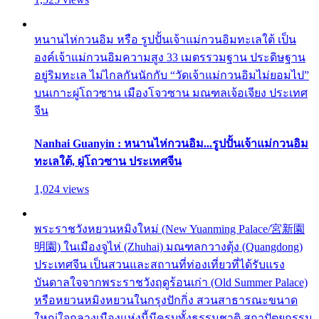
หนานไห่กวนอิม หรือ รูปปั้นเจ้าแม่กวนอิมทะเลใต้ เป็น
องค์เจ้าแม่กวนอิมความสูง 33 เมตรรวมฐาน ประดิษฐาน
อยู่ริมทะเล ไม่ไกลกันนักกับ “วัดเจ้าแม่กวนอิมไม่ยอมไป”
บนเกาะผู่โถวซาน เมืองโจวซาน มณฑลเจ้อเจียง ประเทศ
จีน
Nanhai Guanyin : หนานไห่กวนอิม...รูปปั้นเจ้าแม่กวนอิม
ทะเลใต้, ผู่โถวซาน ประเทศจีน
1,024 views
พระราชวังหยวนหมิงใหม่ (New Yuanming Palace/宮新園
明園) ในเมืองจูไห่ (Zhuhai) มณฑลกวางตุ้ง (Quangdong)
ประเทศจีน เป็นสวนและสถานที่ท่องเที่ยวที่ได้รับแรง
บันดาลใจจากพระราชวังฤดูร้อนเก่า (Old Summer Palace)
หรือหยวนหมิงหยวนในกรุงปักกิ่ง สวนสาธารณะขนาด
ใหญ่ใจกลางเมืองแห่งนี้มีครบทั้งธรรมชาติ สถาปัตยกรรม