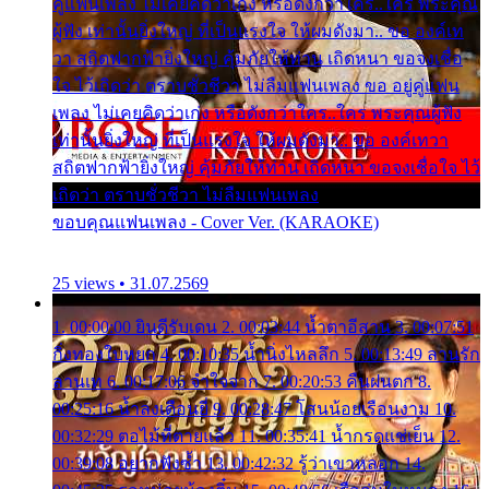
คู่แฟนเพลง ไม่เคยคิดว่าเก่ง หรือดังกว่าใคร..ใคร พระคุณ
ผู้ฟัง เท่านั้นยิ่งใหญ่ ที่เป็นแรงใจ ให้ผมดังมา.. ขอ องค์เท
วา สถิตฟากฟ้ายิ่งใหญ่ คุ้มภัยให้ท่าน เถิดหนา ขอจงเชื่อ
ใจ ไว้เถิดว่า ตราบชั่วชีวา ไม่ลืมแฟนเพลง ขอ อยู่คู่แฟน
เพลง ไม่เคยคิดว่าเก่ง หรือดังกว่าใคร..ใคร พระคุณผู้ฟัง
เท่านั้นยิ่งใหญ่ ที่เป็นแรงใจ ให้ผมดังมา.. ขอ องค์เทวา
สถิตฟากฟ้ายิ่งใหญ่ คุ้มภัยให้ท่าน เถิดหนา ขอจงเชื่อใจ ไว้
เถิดว่า ตราบชั่วชีวา ไม่ลืมแฟนเพลง
ขอบคุณแฟนเพลง - Cover Ver. (KARAOKE)
25 views • 31.07.2569
1. 00:00:00 ยินดีรับเดน 2. 00:03:44 น้ำตาอีสาน 3. 00:07:51
กิ่งทองใบหยก 4. 00:10:35 น้ำนิ่งไหลลึก 5. 00:13:49 ลานรัก
ลานเท 6. 00:17:06 จำใจจาก 7. 00:20:53 คืนฝนตก 8.
00:25:16 น้ำลงเดือนยี่ 9. 00:28:47 โสนน้อยเรือนงาม 10.
00:32:29 ตอไม้ที่ตายแล้ว 11. 00:35:41 น้ำกรดแช่เย็น 12.
00:39:08 อยากฟังซ้ำ 13. 00:42:32 รู้ว่าเขาหลอก 14.