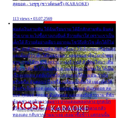
สุดยอด - วงซูซู (ซาวด์ดนตรี) (KARAOKE)
113 views • 03.07.2569
พ่อส่งเงินสามพัน ให้ฉันเรียนราม ได้อีกสักสามพัน ฉันคง
บ๊าย บาย จะไปซื้อกางเกงยีนส์ ลีวายส์มาใส่ เพราะเราเป็น
เด็กใต้ ลีวายส์อย่างเดียว อยากจะโชว์ถึงหิวโซ เด็กใต้ก็ไม่
หวั่น ตกตัวละหลายพัน กัดฟันซื้อมา ให้เด็กเทพเหลียวมอง
และต้องรู้ว่า เด็กใต้ไม่ธรรมดา แต่สุดยอด เดินโยกย้ายเย
ยวน กวนโอ๊ยพอได้ เพราะว่านุ่งลีวายส์ ตัวใหม่ใส่มา เดิน
เข้ามหาลัย จิ๊กโก๊มองหน้า ท่าจะมีปัญหา ไม่พอใจ ได้เป็น
เรื่องแน่นอน แต่ฉันไม่หวั่น เลยแหลงใต้ถามมัน ว่ามัน
พรั่นพรือ มันตอบว่าไม่พรื่อ เปลี่ยนเป็นยิ้มให้ เจอะเด็กใต้
ด้วยกัน ก็เลยรอด สุดยอด สุดยอด สุดยอด มันสุดยอด สุด
ยอด สุดยอด สุดยอด มันสุดยอด แอบหลงรักสาวราม ที่พัก
ห้องเช่า เธอผิวขาวผมยาว ปากแดงแหลงกลาง ถูกสเป็ก
จริงเธอ อยู่ห้องข้างข้าง อยากเข้าไปแหลงกลาง กลัว
ทองแดง กลับจากรามมาเจอ เธอมาซื้อข้าว แต่ก่อนนั้น