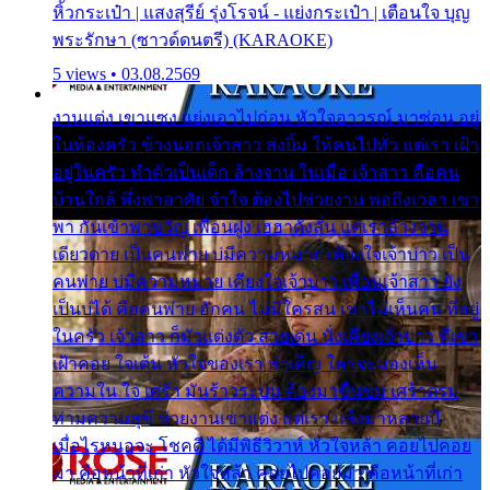
หิ้วกระเป๋า | แสงสุรีย์ รุ่งโรจน์ - แย่งกระเป๋า | เตือนใจ บุญ
พระรักษา (ซาวด์ดนตรี) (KARAOKE)
5 views • 03.08.2569
งานแต่ง เขาแซง แย่งเอาไปก่อน หัวใจอาวรณ์ มาซ่อน อยู่
ในห้องครัว ข้างนอกเจ้าสาว ส่งยิ้ม ให้คนไปทั่ว แต่เรา เฝ้า
อยู่ในครัว ทำตัวเป็นเด็ก ล้างจาน ในเมื่อ เจ้าสาว คือคน
บ้านใกล้ พึ่งพาอาศัย จำใจ ต้องไปช่วยงาน พอถึงเวลา เขา
พา กันเข้าพาขวัญ เพื่อนฝูง เฮฮาดังลั่น แต่เราล้างจาน
เดียวดาย เป็นคนพ่าย บ่มีความหมาย เคียงใจเจ้าบ่าว เป็น
คนพ่าย บ่มีความหมาย เคียงใจเจ้าบ่าว เพื่อนเจ้าสาว ยัง
เป็นบ่ได้ คือคนพ่าย ฮักคน ไม่มีใครสน เขาไม่เห็นคน ที่อยู่
ในครัว เจ้าสาว ก็มัวแต่งตัว สวยเด่น นั่งเคียงเจ้าบ่าว ที่เขา
เฝ้าคอย ใจเต้น หัวใจของเรา ลำเค็ญ ใครจะมองเห็น
ความใน ใจ เศร้า มันร้าวระบม ต้องมาขื่นขม เศร้าตรม
ท่ามความสุขี ช่วยงานเขาแต่ง แต่เรา แล้งมาหลายปี
เมื่อไรหนอจะ โชคดี ได้มีพิธีวิวาห์ หัวใจหล้า คอยไปคอย
มา คือหน้าที่เก่า หัวใจหล้า คอยไปคอยมา คือหน้าที่เก่า