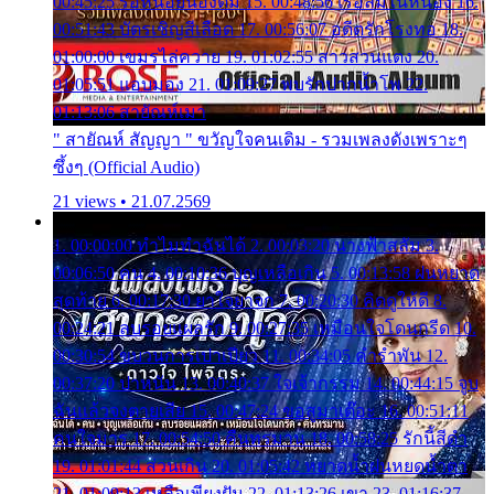
00:45:25 รอหน่อยน้องติ๋ม 15. 00:48:56 เรือล่มในหนอง 16.
00:51:43 บัตรเชิญสีเลือด 17. 00:56:07 อดีตรักโรงทอ 18.
01:00:00 เขมรไล่ควาย 19. 01:02:55 สาวสวนแตง 20.
01:05:51 แอบมอง 21. 01:09:27 พบรักปากน้ำโพ 22.
01:13:06 สายัณห์เมา
" สายัณห์ สัญญา " ขวัญใจคนเดิม - รวมเพลงดังเพราะๆ
ซึ้งๆ (Official Audio)
21 views • 21.07.2569
1. 00:00:00 ทำไมทำฉันได้ 2. 00:03:20 นางฟ้าสลัม 3.
00:06:50 คน 4. 00:10:36 บุญเหลือเกิน 5. 00:13:58 ฝนหยาด
สุดท้าย 6. 00:17:30 ยาใจยาจก 7. 00:20:30 คิดดูให้ดี 8.
00:24:21 ลบรอยแผลรัก 9. 00:27:35 เหมือนใจโดนกรีด 10.
00:30:54 ขบวนการเปาเปียว 11. 00:34:05 คำรำพัน 12.
00:37:20 ปาหนัน 13. 00:40:37 ใจเจ้ากรรม 14. 00:44:15 จูบ
ฉันแล้วจงตายเสีย 15. 00:47:24 ขอสูมาเต๊อะ 16. 00:51:11
คนใจมาร 17. 00:54:50 คืนทรมาน 18. 00:58:25 รักนี้สีดำ
19. 01:01:44 ส่วนเกิน 20. 01:05:42 หยาดน้ำฝนหยดน้ำตา
21. 01:09:13 เหลือเพียงฝัน 22. 01:13:26 เขา 23. 01:16:37