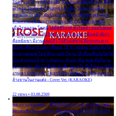
ในครัว เจ้าสาว ก็มัวแต่งตัว สวยเด่น นั่งเคียงเจ้าบ่าว ที่เขา
เฝ้าคอย ใจเต้น หัวใจของเรา ลำเค็ญ ใครจะมองเห็น
ความใน ใจ เศร้า มันร้าวระบม ต้องมาขื่นขม เศร้าตรม
ท่ามความสุขี ช่วยงานเขาแต่ง แต่เรา แล้งมาหลายปี
เมื่อไรหนอจะ โชคดี ได้มีพิธีวิวาห์ หัวใจหล้า คอยไปคอย
มา คือหน้าที่เก่า หัวใจหล้า คอยไปคอยมา คือหน้าที่เก่า
คือหยังเขา มีงานแต่งแล้ว ไปล้างแต่จาน ดั่งถูกประหาร
เมื่อเขาชื่นบาน แต่เราขื่นขม โอ้ รัก ลอยลม ไม่สม ดัง ใจ
ล้างจานคอยคู่ ไม่รู้ อีกนานเท่าใด จะได้ เลื่อนขั้นบันได ได้
เป็น ตำแหน่งเจ้าสาว มันเหงา เห็นเขามีคู่ ซมดู มีคู่ก็ม่วน
เข้าพาขวัญ เสียงโห่ตึงตึง มันซึ้ง อยู่แก่ใจ มื้อใด๋หนอ สิเป็น
งานเฮา มัวซอยเขา ใจเฮาซิด้าน มันทรมาน จับจาน เอย…
ล้างจานในงานแต่ง - Cover Ver. (KARAOKE)
22 views • 03.08.2569
ขอ กราบ ขอบคุณ.... ที่ได้รับไออุ่น การุณ จากแฟน เพลง
ผมแสนชื่นใจ หายวังเวง เมื่อแฟนเพลง ให้กำลังใจ น้ำใจ