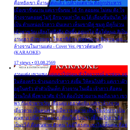
คือหยังเขา มีงานแต่งแล้ว ไปล้างแต่จาน ดั่งถูกประหาร
เมื่อเขาชื่นบาน แต่เราขื่นขม โอ้ รัก ลอยลม ไม่สม ดัง ใจ
ล้างจานคอยคู่ ไม่รู้ อีกนานเท่าใด จะได้ เลื่อนขั้นบันได ได้
เป็น ตำแหน่งเจ้าสาว มันเหงา เห็นเขามีคู่ ซมดู มีคู่ก็ม่วน
เข้าพาขวัญ เสียงโห่ตึงตึง มันซึ้ง อยู่แก่ใจ มื้อใด๋หนอ สิเป็น
งานเฮา มัวซอยเขา ใจเฮาซิด้าน มันทรมาน จับจาน เอย…
ล้างจานในงานแต่ง - Cover Ver. (ซาวด์ดนตรี)
(KARAOKE)
17 views • 03.08.2569
งานแต่ง เขาแซง แย่งเอาไปก่อน หัวใจอาวรณ์ มาซ่อน อยู่
ในห้องครัว ข้างนอกเจ้าสาว ส่งยิ้ม ให้คนไปทั่ว แต่เรา เฝ้า
อยู่ในครัว ทำตัวเป็นเด็ก ล้างจาน ในเมื่อ เจ้าสาว คือคน
บ้านใกล้ พึ่งพาอาศัย จำใจ ต้องไปช่วยงาน พอถึงเวลา เขา
พา กันเข้าพาขวัญ เพื่อนฝูง เฮฮาดังลั่น แต่เราล้างจาน
เดียวดาย เป็นคนพ่าย บ่มีความหมาย เคียงใจเจ้าบ่าว เป็น
คนพ่าย บ่มีความหมาย เคียงใจเจ้าบ่าว เพื่อนเจ้าสาว ยัง
เป็นบ่ได้ คือคนพ่าย ฮักคน ไม่มีใครสน เขาไม่เห็นคน ที่อยู่