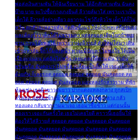
พ่อส่งเงินสามพัน ให้ฉันเรียนราม ได้อีกสักสามพัน ฉันคง
บ๊าย บาย จะไปซื้อกางเกงยีนส์ ลีวายส์มาใส่ เพราะเราเป็น
เด็กใต้ ลีวายส์อย่างเดียว อยากจะโชว์ถึงหิวโซ เด็กใต้ก็ไม่
หวั่น ตกตัวละหลายพัน กัดฟันซื้อมา ให้เด็กเทพเหลียวมอง
และต้องรู้ว่า เด็กใต้ไม่ธรรมดา แต่สุดยอด เดินโยกย้ายเย
ยวน กวนโอ๊ยพอได้ เพราะว่านุ่งลีวายส์ ตัวใหม่ใส่มา เดิน
เข้ามหาลัย จิ๊กโก๊มองหน้า ท่าจะมีปัญหา ไม่พอใจ ได้เป็น
เรื่องแน่นอน แต่ฉันไม่หวั่น เลยแหลงใต้ถามมัน ว่ามัน
พรั่นพรือ มันตอบว่าไม่พรื่อ เปลี่ยนเป็นยิ้มให้ เจอะเด็กใต้
ด้วยกัน ก็เลยรอด สุดยอด สุดยอด สุดยอด มันสุดยอด สุด
ยอด สุดยอด สุดยอด มันสุดยอด แอบหลงรักสาวราม ที่พัก
ห้องเช่า เธอผิวขาวผมยาว ปากแดงแหลงกลาง ถูกสเป็ก
จริงเธอ อยู่ห้องข้างข้าง อยากเข้าไปแหลงกลาง กลัว
ทองแดง กลับจากรามมาเจอ เธอมาซื้อข้าว แต่ก่อนนั้น
สองเรา เจอะกันครั้งใด เธอไม่เคยไยดี คราวนี้เธอยิ้มให้
ต้องให้ใส่ลีวายส์ สุดยอด สุดยอด มันสุดยอด มันสุดยอด
มันสุดยอด มันสุดยอด มันสุดยอด มันสุดยอด มันสุดยอด
มันสุดยอด มันสุดยอด มันสุดยอด มันสุดยอด มันสุดยอด