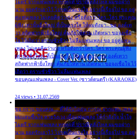
ไมตรี จากแฟนเพลง ทุกทุกที่ ปราณีหลั่งไหล ผมขอฝาก
นาม ยอดรักเอาไว้ โปรดเป็นแรงใจ อย่างนี้เรื่อยไป ขอ อยู่
คู่แฟนเพลง ไม่เคยคิดว่าเก่ง หรือดังกว่าใคร..ใคร พระคุณ
ผู้ฟัง เท่านั้นยิ่งใหญ่ ที่เป็นแรงใจ ให้ผมดังมา.. ขอ องค์เท
วา สถิตฟากฟ้ายิ่งใหญ่ คุ้มภัยให้ท่าน เถิดหนา ขอจงเชื่อ
ใจ ไว้เถิดว่า ตราบชั่วชีวา ไม่ลืมแฟนเพลง ขอ อยู่คู่แฟน
เพลง ไม่เคยคิดว่าเก่ง หรือดังกว่าใคร..ใคร พระคุณผู้ฟัง
เท่านั้นยิ่งใหญ่ ที่เป็นแรงใจ ให้ผมดังมา.. ขอ องค์เทวา
สถิตฟากฟ้ายิ่งใหญ่ คุ้มภัยให้ท่าน เถิดหนา ขอจงเชื่อใจ ไว้
เถิดว่า ตราบชั่วชีวา ไม่ลืมแฟนเพลง
ขอบคุณแฟนเพลง - Cover Ver. (ซาวด์ดนตรี) (KARAOKE)
24 views • 31.07.2569
ขอ กราบ ขอบคุณ.... ที่ได้รับไออุ่น การุณ จากแฟน เพลง
ผมแสนชื่นใจ หายวังเวง เมื่อแฟนเพลง ให้กำลังใจ น้ำใจ
ไมตรี จากแฟนเพลง ทุกทุกที่ ปราณีหลั่งไหล ผมขอฝาก
นาม ยอดรักเอาไว้ โปรดเป็นแรงใจ อย่างนี้เรื่อยไป ขอ อยู่