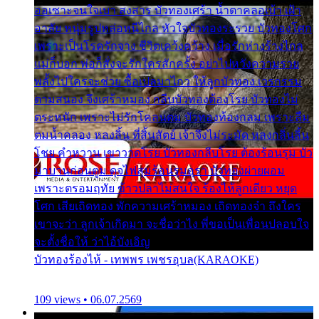
ออเซาะจนใจเบา สงสาร บัวทองเศร้า น้ำตาคลอเบ้า เฝ้า
อาลัย หนุ่มรูปหล่อหนีไกล หัวใจบัวทองระรวย บัวทองโศก
เพราะเป็นโรครักจาง ชีวิตเคว้งคว้าง เมื่อรักห่างร้างไกล
แม่ก็บอก พ่อก็สั่งจะรักใครสักครั้ง อย่าไปหวังความรวย
พลั้งไปใครจะช่วย ซื้อเปลมาไกว ให้ลูกบัวทอง เวรกรรม
ตามสนอง จึงเศร้าหมอง กลีบบัวทองต้องโรย บัวทองไม่
ตระหนัก เพราะไม่รักโคลนตม บัวทองท้องกลม เพราะลืม
ตมน้ำคลอง หลงลิ้น ที่สิ้นสัตย์ เจ้าจึงไม่ระมัด หลงกลิ่นลิ้น
โชย คำหวาน เขาวาดโรย บัวทองกลีบโรย ต้องร้อนรุม บัว
มาบานก่อนตูม ดุจไฟสุมร้อนรุมอุรา บัวทองผ่ายผอม
เพราะตรอมฤทัย ข้าวปลาไม่สนใจ ร้องไห้ลูกเดียว หยุด
โศก เสียเถิดทอง พักความเศร้าหมอง เถิดทองจ๋า ถึงใคร
เขาจะว่า ลูกเจ้าเกิดมา จะชื่อว่าไง พี่ขอเป็นเพื่อนปลอบใจ
จะตั้งชื่อให้ ว่าไอ้บังเอิญ
บัวทองร้องไห้ - เทพพร เพชรอุบล(KARAOKE)
109 views • 06.07.2569