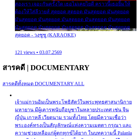
สองเรา เจอะกันครั้งใด เธอไม่เคยไยดี คราวนี้เธอยิ้มให้
ต้องให้ใส่ลีวายส์ สุดยอด สุดยอด มันสุดยอด มันสุดยอด
มันสุดยอด มันสุดยอด มันสุดยอด มันสุดยอด มันสุดยอด
มันสุดยอด มันสุดยอด มันสุดยอด มันสุดยอด มันสุดยอด
สุดยอด - วงซูซู (KARAOKE)
121 views • 03.07.2569
สารคดี
|
DOCUMENTARY
สารคดีทั้งหมด
DOCUMENTARY ALL
เจ้าแม่กวนอิมเป็นพระโพธิสัตว์ในพระพุทธศาสนานิกาย
มหายาน มีผู้เคารพนับถือบูชาในหลายประเทศ เช่น จีน
ญี่ปุ่น เกาหลี เวียดนาม รวมทั้งไทย โดยมีความเชื่อว่า
พระองค์ทรงเป็นสัญลักษณ์แห่งความเมตตา กรุณา และ
ความช่วยเหลือแก่ผู้ตกทุกข์ได้ยาก ในบทความนี้ Palanla