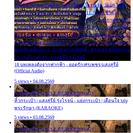
24:27 สามเณรกำพร้า - แสงสุรีย์ รุ่งโรจน์ 10. 28:08 ไม่มี
เวลาไปหาเมียน้อย - ยอดรัก สลักใจ 11. 31:29 ชีวิตไอ้
ธรรม - ศรเพชร ศรสุพรรณ 12. 35:26 ทหารอากาศขาดรัก
- แสงสุรีย์ รุ่งโรจน์ 13. 39:01 คนหัวใจโทรม - ยอดรัก สลัก
ใจ 14. 42:49 ไอ้หวังตายแน่ - ศรเพชร ศรสุพรรณ 15. 46:35
ธาตุแท้ของเธอ - แสงสุรีย์ รุ่งโรจน์ 16. 49:57 กำนันกำใน -
ยอดรัก สลักใจ 17. 52:29 สาวบริสุทธิ์ - ศรเพชร ศรสุพรรณ
18. 56:05 แต๋วจ๋า - แสงสุรีย์ รุ่งโรจน์
18 บทเพลงดังจากฟากฟ้า - ยอดรัก/ศรเพชร/แสงสุรีย์
(Official Audio)
5 views • 04.08.2569
1. 00:00 หิ้วกระเป๋า 2. 03:30 แย่งกระเป๋า
หิ้วกระเป๋า | แสงสุรีย์ รุ่งโรจน์ - แย่งกระเป๋า | เตือนใจ บุญ
พระรักษา (KARAOKE)
5 views • 03.08.2569
1. 00:00 หิ้วกระเป๋า 2. 03:30 แย่งกระเป๋า