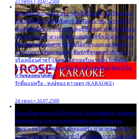
23 views • 10.07.2569
ไม่เคยรักใครแน่หรือ อยากเชื่อถือก็ไม่กล้า ติ๋มใช่คนสวย
ตรึงใจ ติ๋มใช่งามซึ้งตรึงตรา พี่หรือจะมาหมายร่วมชีวี ก็
คนเขาลืออื้อฉาว ว่าสาวๆรุมตอมพี่ ติ๋มอยากรับรักเหมือน
กัน แต่หวั่นจะช้ำดวงฤดี กลัวแฟนของพี่ชี้หน้าด่าทอ ก็คน
ชื่อต๋อยต้อยตุ้มตุ๋ยต่าย พี่ยังลืมได้ง่ายๆเลยหนอ แค่ตัวเรา
สาวบ้านนา แสนจะซอมซ่อ ขืนรักขืนรอคงช้ำสักวัน ถ้า
จริงเหมือนคำพร่ำเฉลย พี่อย่าเฉยรีบมาหมั้น ถ้าพี่สู่ขอ
ตามธรรมเนียม ติ๋มจะเตรียมรับเกลียวสัมพันธ์ ผิดหวังไม่
หวั่นขอยอมได้เคียง
รักติ๋มแน่หรือ - หงษ์ทอง ดาวอุดร (KARAOKE)
24 views • 10.07.2569
บัวทองโศก เพราะเป็นโรครักรุม ในอกกลัดกลุ้ม โดนแฟน
หนุ่มหลอกเอา เขารวย และรูปหล่อ มาพะเน้าพะนอ
ออเซาะจนใจเบา สงสาร บัวทองเศร้า น้ำตาคลอเบ้า เฝ้า
อาลัย หนุ่มรูปหล่อหนีไกล หัวใจบัวทองระรวย บัวทองโศก