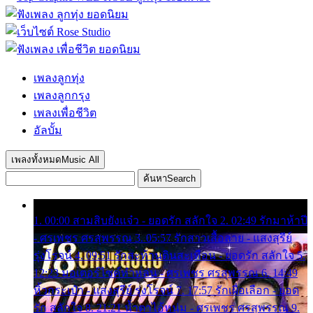
เพลงลูกทุ่ง
เพลงลูกกรุง
เพลงเพื่อชีวิต
อัลบั้ม
เพลงทั้งหมด
Music All
ค้นหา
Search
1. 00:00 สามสิบยังแจ๋ว - ยอดรัก สลักใจ 2. 02:49 รักมาห้าปี
- ศรเพชร ศรสุพรรณ 3. 05:57 รักสาวเสื้อลาย - แสงสุรีย์
รุ่งโรจน์ 4. 09:51 รักสะท้านดินสะเทือน - ยอดรัก สลักใจ 5.
12:23 มอเตอร์ไซค์ทำหล่น - ศรเพชร ศรสุพรรณ 6. 14:49
หิ้วกระเป๋า - แสงสุรีย์ รุ่งโรจน์ 7. 17:57 รักเผื่อเลือก - ยอด
รัก สลักใจ 8. 21:21 น้ำตาไอ้หนุ่ม - ศรเพชร ศรสุพรรณ 9.