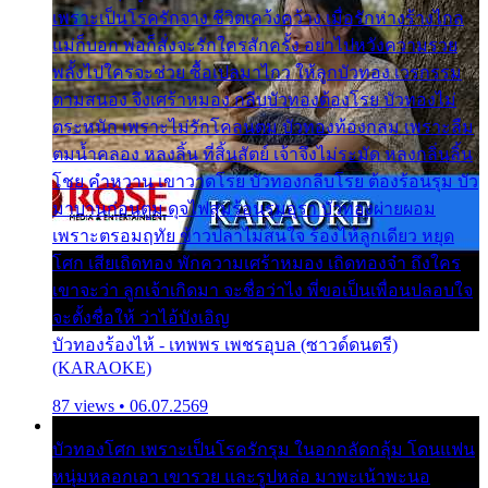
เพราะเป็นโรครักจาง ชีวิตเคว้งคว้าง เมื่อรักห่างร้างไกล
แม่ก็บอก พ่อก็สั่งจะรักใครสักครั้ง อย่าไปหวังความรวย
พลั้งไปใครจะช่วย ซื้อเปลมาไกว ให้ลูกบัวทอง เวรกรรม
ตามสนอง จึงเศร้าหมอง กลีบบัวทองต้องโรย บัวทองไม่
ตระหนัก เพราะไม่รักโคลนตม บัวทองท้องกลม เพราะลืม
ตมน้ำคลอง หลงลิ้น ที่สิ้นสัตย์ เจ้าจึงไม่ระมัด หลงกลิ่นลิ้น
โชย คำหวาน เขาวาดโรย บัวทองกลีบโรย ต้องร้อนรุม บัว
มาบานก่อนตูม ดุจไฟสุมร้อนรุมอุรา บัวทองผ่ายผอม
เพราะตรอมฤทัย ข้าวปลาไม่สนใจ ร้องไห้ลูกเดียว หยุด
โศก เสียเถิดทอง พักความเศร้าหมอง เถิดทองจ๋า ถึงใคร
เขาจะว่า ลูกเจ้าเกิดมา จะชื่อว่าไง พี่ขอเป็นเพื่อนปลอบใจ
จะตั้งชื่อให้ ว่าไอ้บังเอิญ
บัวทองร้องไห้ - เทพพร เพชรอุบล (ซาวด์ดนตรี)
(KARAOKE)
87 views • 06.07.2569
บัวทองโศก เพราะเป็นโรครักรุม ในอกกลัดกลุ้ม โดนแฟน
หนุ่มหลอกเอา เขารวย และรูปหล่อ มาพะเน้าพะนอ