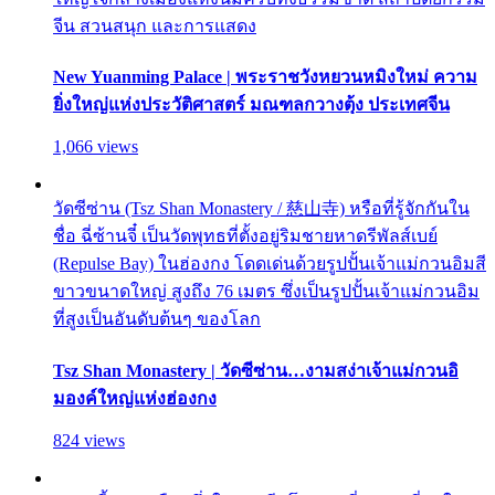
จีน สวนสนุก และการแสดง
New Yuanming Palace | พระราชวังหยวนหมิงใหม่ ความ
ยิ่งใหญ่แห่งประวัติศาสตร์ มณฑลกวางตุ้ง ประเทศจีน
1,066 views
วัดซีซ่าน (Tsz Shan Monastery / 慈山寺) หรือที่รู้จักกันใน
ชื่อ ฉี่ซ้านจี๋ เป็นวัดพุทธที่ตั้งอยู่ริมชายหาดรีพัลส์เบย์
(Repulse Bay) ในฮ่องกง โดดเด่นด้วยรูปปั้นเจ้าแม่กวนอิมสี
ขาวขนาดใหญ่ สูงถึง 76 เมตร ซึ่งเป็นรูปปั้นเจ้าแม่กวนอิม
ที่สูงเป็นอันดับต้นๆ ของโลก
Tsz Shan Monastery | วัดซีซ่าน…งามสง่าเจ้าแม่กวนอิ
มองค์ใหญ่แห่งฮ่องกง
824 views