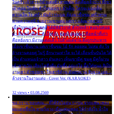
ในครัว เจ้าสาว ก็มัวแต่งตัว สวยเด่น นั่งเคียงเจ้าบ่าว ที่เขา
เฝ้าคอย ใจเต้น หัวใจของเรา ลำเค็ญ ใครจะมองเห็น
ความใน ใจ เศร้า มันร้าวระบม ต้องมาขื่นขม เศร้าตรม
ท่ามความสุขี ช่วยงานเขาแต่ง แต่เรา แล้งมาหลายปี
เมื่อไรหนอจะ โชคดี ได้มีพิธีวิวาห์ หัวใจหล้า คอยไปคอย
มา คือหน้าที่เก่า หัวใจหล้า คอยไปคอยมา คือหน้าที่เก่า
คือหยังเขา มีงานแต่งแล้ว ไปล้างแต่จาน ดั่งถูกประหาร
เมื่อเขาชื่นบาน แต่เราขื่นขม โอ้ รัก ลอยลม ไม่สม ดัง ใจ
ล้างจานคอยคู่ ไม่รู้ อีกนานเท่าใด จะได้ เลื่อนขั้นบันได ได้
เป็น ตำแหน่งเจ้าสาว มันเหงา เห็นเขามีคู่ ซมดู มีคู่ก็ม่วน
เข้าพาขวัญ เสียงโห่ตึงตึง มันซึ้ง อยู่แก่ใจ มื้อใด๋หนอ สิเป็น
งานเฮา มัวซอยเขา ใจเฮาซิด้าน มันทรมาน จับจาน เอย…
ล้างจานในงานแต่ง - Cover Ver. (KARAOKE)
32 views • 03.08.2569
ขอ กราบ ขอบคุณ.... ที่ได้รับไออุ่น การุณ จากแฟน เพลง
ผมแสนชื่นใจ หายวังเวง เมื่อแฟนเพลง ให้กำลังใจ น้ำใจ