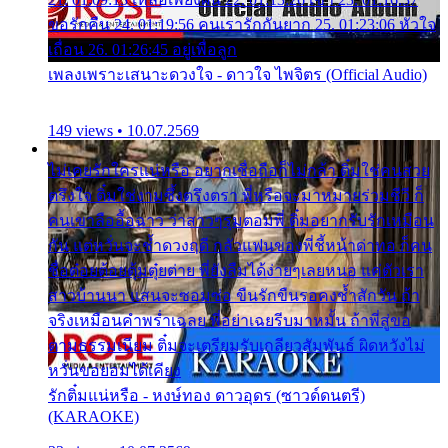
ขอรักคืน 24. 01:19:56 คนเรารักกันยาก 25. 01:23:06 หัวใจ
เถื่อน 26. 01:26:45 อยู่เพื่อลูก
เพลงเพราะเสนาะดวงใจ - ดาวใจ ไพจิตร (Official Audio)
149 views • 10.07.2569
ไม่เคยรักใครแน่หรือ อยากเชื่อถือก็ไม่กล้า ติ๋มใช่คนสวย
ตรึงใจ ติ๋มใช่งามซึ้งตรึงตรา พี่หรือจะมาหมายร่วมชีวี ก็
คนเขาลืออื้อฉาว ว่าสาวๆรุมตอมพี่ ติ๋มอยากรับรักเหมือน
กัน แต่หวั่นจะช้ำดวงฤดี กลัวแฟนของพี่ชี้หน้าด่าทอ ก็คน
ชื่อต๋อยต้อยตุ้มตุ๋ยต่าย พี่ยังลืมได้ง่ายๆเลยหนอ แค่ตัวเรา
สาวบ้านนา แสนจะซอมซ่อ ขืนรักขืนรอคงช้ำสักวัน ถ้า
จริงเหมือนคำพร่ำเฉลย พี่อย่าเฉยรีบมาหมั้น ถ้าพี่สู่ขอ
ตามธรรมเนียม ติ๋มจะเตรียมรับเกลียวสัมพันธ์ ผิดหวังไม่
หวั่นขอยอมได้เคียง
รักติ๋มแน่หรือ - หงษ์ทอง ดาวอุดร (ซาวด์ดนตรี)
(KARAOKE)