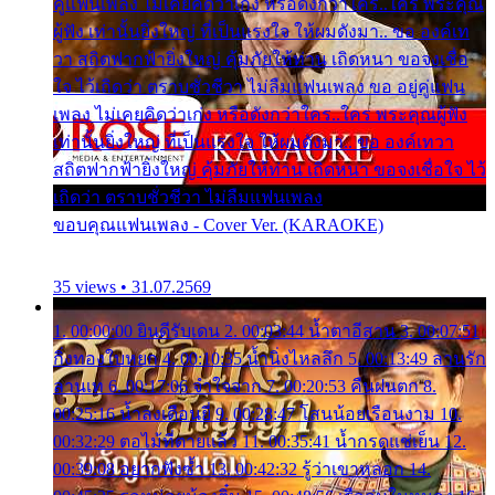
คู่แฟนเพลง ไม่เคยคิดว่าเก่ง หรือดังกว่าใคร..ใคร พระคุณ
ผู้ฟัง เท่านั้นยิ่งใหญ่ ที่เป็นแรงใจ ให้ผมดังมา.. ขอ องค์เท
วา สถิตฟากฟ้ายิ่งใหญ่ คุ้มภัยให้ท่าน เถิดหนา ขอจงเชื่อ
ใจ ไว้เถิดว่า ตราบชั่วชีวา ไม่ลืมแฟนเพลง ขอ อยู่คู่แฟน
เพลง ไม่เคยคิดว่าเก่ง หรือดังกว่าใคร..ใคร พระคุณผู้ฟัง
เท่านั้นยิ่งใหญ่ ที่เป็นแรงใจ ให้ผมดังมา.. ขอ องค์เทวา
สถิตฟากฟ้ายิ่งใหญ่ คุ้มภัยให้ท่าน เถิดหนา ขอจงเชื่อใจ ไว้
เถิดว่า ตราบชั่วชีวา ไม่ลืมแฟนเพลง
ขอบคุณแฟนเพลง - Cover Ver. (KARAOKE)
35 views • 31.07.2569
1. 00:00:00 ยินดีรับเดน 2. 00:03:44 น้ำตาอีสาน 3. 00:07:51
กิ่งทองใบหยก 4. 00:10:35 น้ำนิ่งไหลลึก 5. 00:13:49 ลานรัก
ลานเท 6. 00:17:06 จำใจจาก 7. 00:20:53 คืนฝนตก 8.
00:25:16 น้ำลงเดือนยี่ 9. 00:28:47 โสนน้อยเรือนงาม 10.
00:32:29 ตอไม้ที่ตายแล้ว 11. 00:35:41 น้ำกรดแช่เย็น 12.
00:39:08 อยากฟังซ้ำ 13. 00:42:32 รู้ว่าเขาหลอก 14.