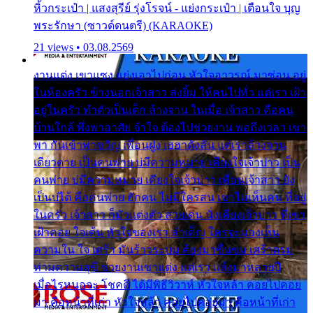
หิ้วกระเป๋า | แสงสุรีย์ รุ่งโรจน์ - แย่งกระเป๋า | เตือนใจ บุญ
พระรักษา (ซาวด์ดนตรี) (KARAOKE)
21 views • 03.08.2569
งานแต่ง เขาแซง แย่งเอาไปก่อน หัวใจอาวรณ์ มาซ่อน อยู่
ในห้องครัว ข้างนอกเจ้าสาว ส่งยิ้ม ให้คนไปทั่ว แต่เรา เฝ้า
อยู่ในครัว ทำตัวเป็นเด็ก ล้างจาน ในเมื่อ เจ้าสาว คือคน
บ้านใกล้ พึ่งพาอาศัย จำใจ ต้องไปช่วยงาน พอถึงเวลา เขา
พา กันเข้าพาขวัญ เพื่อนฝูง เฮฮาดังลั่น แต่เราล้างจาน
เดียวดาย เป็นคนพ่าย บ่มีความหมาย เคียงใจเจ้าบ่าว เป็น
คนพ่าย บ่มีความหมาย เคียงใจเจ้าบ่าว เพื่อนเจ้าสาว ยัง
เป็นบ่ได้ คือคนพ่าย ฮักคน ไม่มีใครสน เขาไม่เห็นคน ที่อยู่
ในครัว เจ้าสาว ก็มัวแต่งตัว สวยเด่น นั่งเคียงเจ้าบ่าว ที่เขา
เฝ้าคอย ใจเต้น หัวใจของเรา ลำเค็ญ ใครจะมองเห็น
ความใน ใจ เศร้า มันร้าวระบม ต้องมาขื่นขม เศร้าตรม
ท่ามความสุขี ช่วยงานเขาแต่ง แต่เรา แล้งมาหลายปี
เมื่อไรหนอจะ โชคดี ได้มีพิธีวิวาห์ หัวใจหล้า คอยไปคอย
มา คือหน้าที่เก่า หัวใจหล้า คอยไปคอยมา คือหน้าที่เก่า