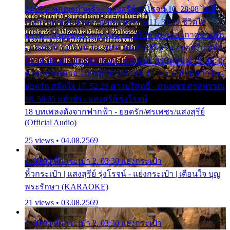
24:27 สามเณรกำพร้า - แสงสุรีย์ รุ่งโรจน์ 10. 28:08 ไม่มี
เวลาไปหาเมียน้อย - ยอดรัก สลักใจ 11. 31:29 ชีวิตไอ้
ธรรม - ศรเพชร ศรสุพรรณ 12. 35:26 ทหารอากาศขาดรัก
- แสงสุรีย์ รุ่งโรจน์ 13. 39:01 คนหัวใจโทรม - ยอดรัก สลัก
ใจ 14. 42:49 ไอ้หวังตายแน่ - ศรเพชร ศรสุพรรณ 15. 46:35
ธาตุแท้ของเธอ - แสงสุรีย์ รุ่งโรจน์ 16. 49:57 กำนันกำใน -
ยอดรัก สลักใจ 17. 52:29 สาวบริสุทธิ์ - ศรเพชร ศรสุพรรณ
18. 56:05 แต๋วจ๋า - แสงสุรีย์ รุ่งโรจน์
18 บทเพลงดังจากฟากฟ้า - ยอดรัก/ศรเพชร/แสงสุรีย์
(Official Audio)
25 views • 04.08.2569
1. 00:00 หิ้วกระเป๋า 2. 03:30 แย่งกระเป๋า
หิ้วกระเป๋า | แสงสุรีย์ รุ่งโรจน์ - แย่งกระเป๋า | เตือนใจ บุญ
พระรักษา (KARAOKE)
21 views • 03.08.2569
1. 00:00 หิ้วกระเป๋า 2. 03:30 แย่งกระเป๋า