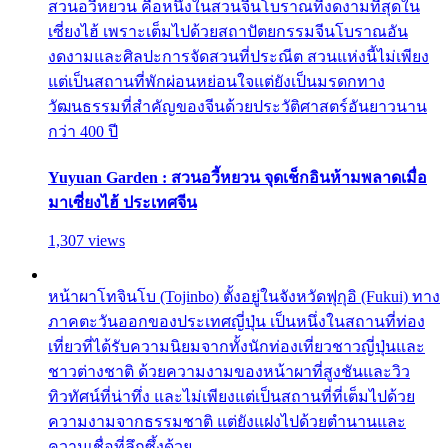
สวนอวี้หยวน คือหนึ่งในสวนจีนโบราณที่งดงามที่สุดใน
เซี่ยงไฮ้ เพราะเต็มไปด้วยสถาปัตยกรรมจีนโบราณอัน
งดงามและศิลปะการจัดสวนที่ประณีต สวนแห่งนี้ไม่เพียง
แต่เป็นสถานที่พักผ่อนหย่อนใจแต่ยังเป็นมรดกทาง
วัฒนธรรมที่สำคัญของจีนด้วยประวัติศาสตร์อันยาวนาน
กว่า 400 ปี
Yuyuan Garden : สวนอวี้หยวน จุดเช็กอินห้ามพลาดเมื่อ
มาเซี่ยงไฮ้ ประเทศจีน
1,307 views
หน้าผาโทจินโบ (Tojinbo) ตั้งอยู่ในจังหวัดฟุกุอิ (Fukui) ทาง
ภาคตะวันออกของประเทศญี่ปุ่น เป็นหนึ่งในสถานที่ท่อง
เที่ยวที่ได้รับความนิยมจากทั้งนักท่องเที่ยวชาวญี่ปุ่นและ
ชาวต่างชาติ ด้วยความงามของหน้าผาที่สูงชันและวิว
ทิวทัศน์ที่น่าทึ่ง และไม่เพียงแต่เป็นสถานที่ที่เต็มไปด้วย
ความงามจากธรรมชาติ แต่ยังแฝงไปด้วยตำนานและ
ความเชื่อที่ลึกซึ้งด้วย