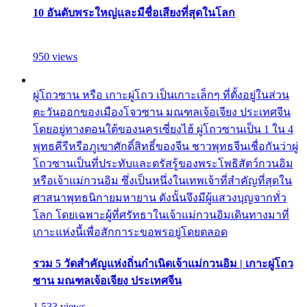
10 อันดับพระใหญ่และมีชื่อเสียงที่สุดในโลก
950 views
ผู่โถวซาน หรือ เกาะผู่โถว เป็นเกาะเล็กๆ ที่ตั้งอยู่ในส่วน
ตะวันออกของเมืองโจวซาน มณฑลเจ้อเจียง ประเทศจีน
โดยอยู่ทางตอนใต้ของนครเซี่ยงไฮ้ ผู่โถวซานเป็น 1 ใน 4
พุทธคีรีหรือภูเขาศักดิ์สิทธิ์ของจีน ชาวพุทธจีนเชื่อกันว่าผู่
โถวซานเป็นที่ประทับและตรัสรู้ของพระโพธิสัตว์กวนอิม
หรือเจ้าแม่กวนอิม ซึ่งเป็นหนึ่งในเทพเจ้าที่สำคัญที่สุดใน
ศาสนาพุทธนิกายมหายาน ดังนั้นจึงมีผู้แสวงบุญจากทั่ว
โลก โดยเฉพาะผู้ที่ศรัทธาในเจ้าแม่กวนอิมเดินทางมาที่
เกาะแห่งนี้เพื่อสักการะขอพรอยู่โดยตลอด
รวม 5 วัดสำคัญแห่งถิ่นกำเนิดเจ้าแม่กวนอิม | เกาะผู่โถว
ซาน มณฑลเจ้อเจียง ประเทศจีน
1,533 views