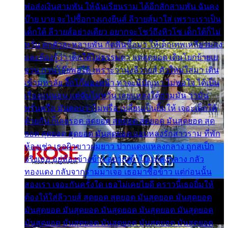
พ่อส่งเงินสามพัน ให้ฉันเรียนราม ได้อีกสักสามพัน ฉันคง
บ๊าย บาย จะไปซื้อกางเกงยีนส์ ลีวายส์มาใส่ เพราะเราเป็น
เด็กใต้ ลีวายส์อย่างเดียว อยากจะโชว์ถึงหิวโซ เด็กใต้ก็ไม่
หวั่น ตกตัวละหลายพัน กัดฟันซื้อมา ให้เด็กเทพเหลียวมอง
และต้องรู้ว่า เด็กใต้ไม่ธรรมดา แต่สุดยอด เดินโยกย้ายเย
ยวน กวนโอ๊ยพอได้ เพราะว่านุ่งลีวายส์ ตัวใหม่ใส่มา เดิน
เข้ามหาลัย จิ๊กโก๊มองหน้า ท่าจะมีปัญหา ไม่พอใจ ได้เป็น
เรื่องแน่นอน แต่ฉันไม่หวั่น เลยแหลงใต้ถามมัน ว่ามัน
พรั่นพรือ มันตอบว่าไม่พรื่อ เปลี่ยนเป็นยิ้มให้ เจอะเด็กใต้
ด้วยกัน ก็เลยรอด สุดยอด สุดยอด สุดยอด มันสุดยอด สุด
ยอด สุดยอด สุดยอด มันสุดยอด แอบหลงรักสาวราม ที่พัก
ห้องเช่า เธอผิวขาวผมยาว ปากแดงแหลงกลาง ถูกสเป็ก
จริงเธอ อยู่ห้องข้างข้าง อยากเข้าไปแหลงกลาง กลัว
ทองแดง กลับจากรามมาเจอ เธอมาซื้อข้าว แต่ก่อนนั้น
สองเรา เจอะกันครั้งใด เธอไม่เคยไยดี คราวนี้เธอยิ้มให้
ต้องให้ใส่ลีวายส์ สุดยอด สุดยอด มันสุดยอด มันสุดยอด
มันสุดยอด มันสุดยอด มันสุดยอด มันสุดยอด มันสุดยอด
มันสุดยอด มันสุดยอด มันสุดยอด มันสุดยอด มันสุดยอด