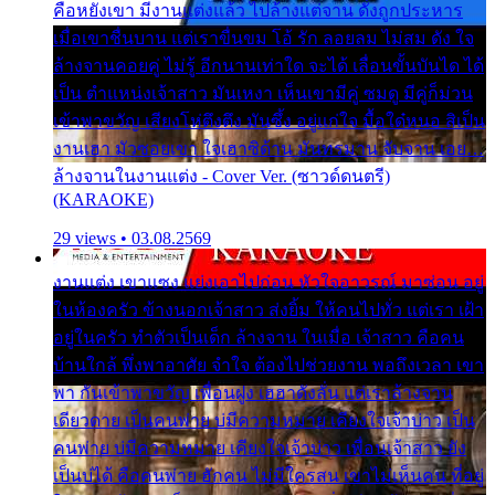
คือหยังเขา มีงานแต่งแล้ว ไปล้างแต่จาน ดั่งถูกประหาร
เมื่อเขาชื่นบาน แต่เราขื่นขม โอ้ รัก ลอยลม ไม่สม ดัง ใจ
ล้างจานคอยคู่ ไม่รู้ อีกนานเท่าใด จะได้ เลื่อนขั้นบันได ได้
เป็น ตำแหน่งเจ้าสาว มันเหงา เห็นเขามีคู่ ซมดู มีคู่ก็ม่วน
เข้าพาขวัญ เสียงโห่ตึงตึง มันซึ้ง อยู่แก่ใจ มื้อใด๋หนอ สิเป็น
งานเฮา มัวซอยเขา ใจเฮาซิด้าน มันทรมาน จับจาน เอย…
ล้างจานในงานแต่ง - Cover Ver. (ซาวด์ดนตรี)
(KARAOKE)
29 views • 03.08.2569
งานแต่ง เขาแซง แย่งเอาไปก่อน หัวใจอาวรณ์ มาซ่อน อยู่
ในห้องครัว ข้างนอกเจ้าสาว ส่งยิ้ม ให้คนไปทั่ว แต่เรา เฝ้า
อยู่ในครัว ทำตัวเป็นเด็ก ล้างจาน ในเมื่อ เจ้าสาว คือคน
บ้านใกล้ พึ่งพาอาศัย จำใจ ต้องไปช่วยงาน พอถึงเวลา เขา
พา กันเข้าพาขวัญ เพื่อนฝูง เฮฮาดังลั่น แต่เราล้างจาน
เดียวดาย เป็นคนพ่าย บ่มีความหมาย เคียงใจเจ้าบ่าว เป็น
คนพ่าย บ่มีความหมาย เคียงใจเจ้าบ่าว เพื่อนเจ้าสาว ยัง
เป็นบ่ได้ คือคนพ่าย ฮักคน ไม่มีใครสน เขาไม่เห็นคน ที่อยู่