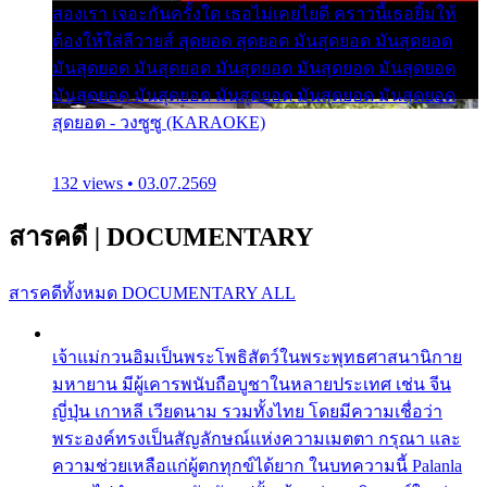
สองเรา เจอะกันครั้งใด เธอไม่เคยไยดี คราวนี้เธอยิ้มให้
ต้องให้ใส่ลีวายส์ สุดยอด สุดยอด มันสุดยอด มันสุดยอด
มันสุดยอด มันสุดยอด มันสุดยอด มันสุดยอด มันสุดยอด
มันสุดยอด มันสุดยอด มันสุดยอด มันสุดยอด มันสุดยอด
สุดยอด - วงซูซู (KARAOKE)
132 views • 03.07.2569
สารคดี
|
DOCUMENTARY
สารคดีทั้งหมด
DOCUMENTARY ALL
เจ้าแม่กวนอิมเป็นพระโพธิสัตว์ในพระพุทธศาสนานิกาย
มหายาน มีผู้เคารพนับถือบูชาในหลายประเทศ เช่น จีน
ญี่ปุ่น เกาหลี เวียดนาม รวมทั้งไทย โดยมีความเชื่อว่า
พระองค์ทรงเป็นสัญลักษณ์แห่งความเมตตา กรุณา และ
ความช่วยเหลือแก่ผู้ตกทุกข์ได้ยาก ในบทความนี้ Palanla