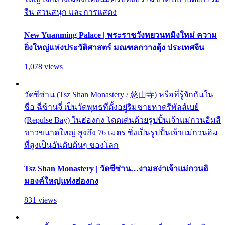
จีน สวนสนุก และการแสดง
New Yuanming Palace | พระราชวังหยวนหมิงใหม่ ความ
ยิ่งใหญ่แห่งประวัติศาสตร์ มณฑลกวางตุ้ง ประเทศจีน
1,078 views
วัดซีซ่าน (Tsz Shan Monastery / 慈山寺) หรือที่รู้จักกันใน
ชื่อ ฉี่ซ้านจี๋ เป็นวัดพุทธที่ตั้งอยู่ริมชายหาดรีพัลส์เบย์
(Repulse Bay) ในฮ่องกง โดดเด่นด้วยรูปปั้นเจ้าแม่กวนอิมสี
ขาวขนาดใหญ่ สูงถึง 76 เมตร ซึ่งเป็นรูปปั้นเจ้าแม่กวนอิม
ที่สูงเป็นอันดับต้นๆ ของโลก
Tsz Shan Monastery | วัดซีซ่าน…งามสง่าเจ้าแม่กวนอิ
มองค์ใหญ่แห่งฮ่องกง
831 views