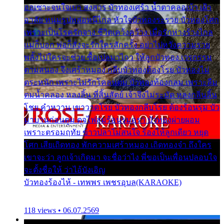
ออเซาะจนใจเบา สงสาร บัวทองเศร้า น้ำตาคลอเบ้า เฝ้า
อาลัย หนุ่มรูปหล่อหนีไกล หัวใจบัวทองระรวย บัวทองโศก
เพราะเป็นโรครักจาง ชีวิตเคว้งคว้าง เมื่อรักห่างร้างไกล
แม่ก็บอก พ่อก็สั่งจะรักใครสักครั้ง อย่าไปหวังความรวย
พลั้งไปใครจะช่วย ซื้อเปลมาไกว ให้ลูกบัวทอง เวรกรรม
ตามสนอง จึงเศร้าหมอง กลีบบัวทองต้องโรย บัวทองไม่
ตระหนัก เพราะไม่รักโคลนตม บัวทองท้องกลม เพราะลืม
ตมน้ำคลอง หลงลิ้น ที่สิ้นสัตย์ เจ้าจึงไม่ระมัด หลงกลิ่นลิ้น
โชย คำหวาน เขาวาดโรย บัวทองกลีบโรย ต้องร้อนรุม บัว
มาบานก่อนตูม ดุจไฟสุมร้อนรุมอุรา บัวทองผ่ายผอม
เพราะตรอมฤทัย ข้าวปลาไม่สนใจ ร้องไห้ลูกเดียว หยุด
โศก เสียเถิดทอง พักความเศร้าหมอง เถิดทองจ๋า ถึงใคร
เขาจะว่า ลูกเจ้าเกิดมา จะชื่อว่าไง พี่ขอเป็นเพื่อนปลอบใจ
จะตั้งชื่อให้ ว่าไอ้บังเอิญ
บัวทองร้องไห้ - เทพพร เพชรอุบล(KARAOKE)
118 views • 06.07.2569