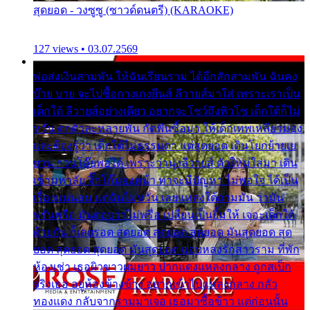
สุดยอด - วงซูซู (ซาวด์ดนตรี) (KARAOKE)
127 views • 03.07.2569
พ่อส่งเงินสามพัน ให้ฉันเรียนราม ได้อีกสักสามพัน ฉันคง
บ๊าย บาย จะไปซื้อกางเกงยีนส์ ลีวายส์มาใส่ เพราะเราเป็น
เด็กใต้ ลีวายส์อย่างเดียว อยากจะโชว์ถึงหิวโซ เด็กใต้ก็ไม่
หวั่น ตกตัวละหลายพัน กัดฟันซื้อมา ให้เด็กเทพเหลียวมอง
และต้องรู้ว่า เด็กใต้ไม่ธรรมดา แต่สุดยอด เดินโยกย้ายเย
ยวน กวนโอ๊ยพอได้ เพราะว่านุ่งลีวายส์ ตัวใหม่ใส่มา เดิน
เข้ามหาลัย จิ๊กโก๊มองหน้า ท่าจะมีปัญหา ไม่พอใจ ได้เป็น
เรื่องแน่นอน แต่ฉันไม่หวั่น เลยแหลงใต้ถามมัน ว่ามัน
พรั่นพรือ มันตอบว่าไม่พรื่อ เปลี่ยนเป็นยิ้มให้ เจอะเด็กใต้
ด้วยกัน ก็เลยรอด สุดยอด สุดยอด สุดยอด มันสุดยอด สุด
ยอด สุดยอด สุดยอด มันสุดยอด แอบหลงรักสาวราม ที่พัก
ห้องเช่า เธอผิวขาวผมยาว ปากแดงแหลงกลาง ถูกสเป็ก
จริงเธอ อยู่ห้องข้างข้าง อยากเข้าไปแหลงกลาง กลัว
ทองแดง กลับจากรามมาเจอ เธอมาซื้อข้าว แต่ก่อนนั้น