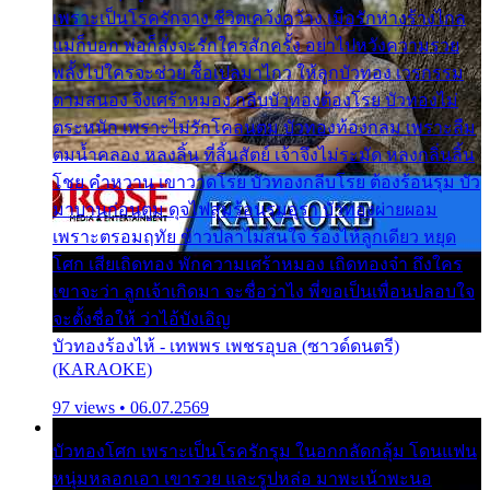
เพราะเป็นโรครักจาง ชีวิตเคว้งคว้าง เมื่อรักห่างร้างไกล
แม่ก็บอก พ่อก็สั่งจะรักใครสักครั้ง อย่าไปหวังความรวย
พลั้งไปใครจะช่วย ซื้อเปลมาไกว ให้ลูกบัวทอง เวรกรรม
ตามสนอง จึงเศร้าหมอง กลีบบัวทองต้องโรย บัวทองไม่
ตระหนัก เพราะไม่รักโคลนตม บัวทองท้องกลม เพราะลืม
ตมน้ำคลอง หลงลิ้น ที่สิ้นสัตย์ เจ้าจึงไม่ระมัด หลงกลิ่นลิ้น
โชย คำหวาน เขาวาดโรย บัวทองกลีบโรย ต้องร้อนรุม บัว
มาบานก่อนตูม ดุจไฟสุมร้อนรุมอุรา บัวทองผ่ายผอม
เพราะตรอมฤทัย ข้าวปลาไม่สนใจ ร้องไห้ลูกเดียว หยุด
โศก เสียเถิดทอง พักความเศร้าหมอง เถิดทองจ๋า ถึงใคร
เขาจะว่า ลูกเจ้าเกิดมา จะชื่อว่าไง พี่ขอเป็นเพื่อนปลอบใจ
จะตั้งชื่อให้ ว่าไอ้บังเอิญ
บัวทองร้องไห้ - เทพพร เพชรอุบล (ซาวด์ดนตรี)
(KARAOKE)
97 views • 06.07.2569
บัวทองโศก เพราะเป็นโรครักรุม ในอกกลัดกลุ้ม โดนแฟน
หนุ่มหลอกเอา เขารวย และรูปหล่อ มาพะเน้าพะนอ