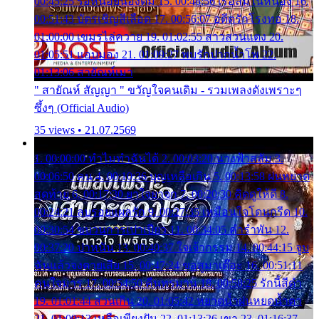
00:45:25 รอหน่อยน้องติ๋ม 15. 00:48:56 เรือล่มในหนอง 16.
00:51:43 บัตรเชิญสีเลือด 17. 00:56:07 อดีตรักโรงทอ 18.
01:00:00 เขมรไล่ควาย 19. 01:02:55 สาวสวนแตง 20.
01:05:51 แอบมอง 21. 01:09:27 พบรักปากน้ำโพ 22.
01:13:06 สายัณห์เมา
" สายัณห์ สัญญา " ขวัญใจคนเดิม - รวมเพลงดังเพราะๆ
ซึ้งๆ (Official Audio)
35 views • 21.07.2569
1. 00:00:00 ทำไมทำฉันได้ 2. 00:03:20 นางฟ้าสลัม 3.
00:06:50 คน 4. 00:10:36 บุญเหลือเกิน 5. 00:13:58 ฝนหยาด
สุดท้าย 6. 00:17:30 ยาใจยาจก 7. 00:20:30 คิดดูให้ดี 8.
00:24:21 ลบรอยแผลรัก 9. 00:27:35 เหมือนใจโดนกรีด 10.
00:30:54 ขบวนการเปาเปียว 11. 00:34:05 คำรำพัน 12.
00:37:20 ปาหนัน 13. 00:40:37 ใจเจ้ากรรม 14. 00:44:15 จูบ
ฉันแล้วจงตายเสีย 15. 00:47:24 ขอสูมาเต๊อะ 16. 00:51:11
คนใจมาร 17. 00:54:50 คืนทรมาน 18. 00:58:25 รักนี้สีดำ
19. 01:01:44 ส่วนเกิน 20. 01:05:42 หยาดน้ำฝนหยดน้ำตา
21. 01:09:13 เหลือเพียงฝัน 22. 01:13:26 เขา 23. 01:16:37