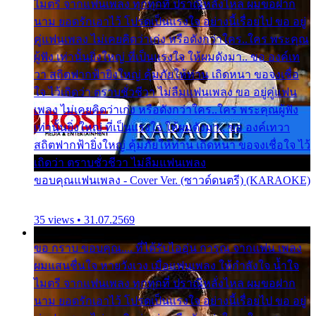
ไมตรี จากแฟนเพลง ทุกทุกที่ ปราณีหลั่งไหล ผมขอฝาก
นาม ยอดรักเอาไว้ โปรดเป็นแรงใจ อย่างนี้เรื่อยไป ขอ อยู่
คู่แฟนเพลง ไม่เคยคิดว่าเก่ง หรือดังกว่าใคร..ใคร พระคุณ
ผู้ฟัง เท่านั้นยิ่งใหญ่ ที่เป็นแรงใจ ให้ผมดังมา.. ขอ องค์เท
วา สถิตฟากฟ้ายิ่งใหญ่ คุ้มภัยให้ท่าน เถิดหนา ขอจงเชื่อ
ใจ ไว้เถิดว่า ตราบชั่วชีวา ไม่ลืมแฟนเพลง ขอ อยู่คู่แฟน
เพลง ไม่เคยคิดว่าเก่ง หรือดังกว่าใคร..ใคร พระคุณผู้ฟัง
เท่านั้นยิ่งใหญ่ ที่เป็นแรงใจ ให้ผมดังมา.. ขอ องค์เทวา
สถิตฟากฟ้ายิ่งใหญ่ คุ้มภัยให้ท่าน เถิดหนา ขอจงเชื่อใจ ไว้
เถิดว่า ตราบชั่วชีวา ไม่ลืมแฟนเพลง
ขอบคุณแฟนเพลง - Cover Ver. (ซาวด์ดนตรี) (KARAOKE)
35 views • 31.07.2569
ขอ กราบ ขอบคุณ.... ที่ได้รับไออุ่น การุณ จากแฟน เพลง
ผมแสนชื่นใจ หายวังเวง เมื่อแฟนเพลง ให้กำลังใจ น้ำใจ
ไมตรี จากแฟนเพลง ทุกทุกที่ ปราณีหลั่งไหล ผมขอฝาก
นาม ยอดรักเอาไว้ โปรดเป็นแรงใจ อย่างนี้เรื่อยไป ขอ อยู่