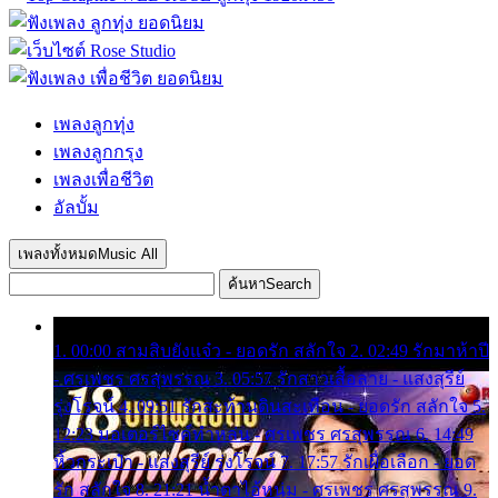
เพลงลูกทุ่ง
เพลงลูกกรุง
เพลงเพื่อชีวิต
อัลบั้ม
เพลงทั้งหมด
Music All
ค้นหา
Search
1. 00:00 สามสิบยังแจ๋ว - ยอดรัก สลักใจ 2. 02:49 รักมาห้าปี
- ศรเพชร ศรสุพรรณ 3. 05:57 รักสาวเสื้อลาย - แสงสุรีย์
รุ่งโรจน์ 4. 09:51 รักสะท้านดินสะเทือน - ยอดรัก สลักใจ 5.
12:23 มอเตอร์ไซค์ทำหล่น - ศรเพชร ศรสุพรรณ 6. 14:49
หิ้วกระเป๋า - แสงสุรีย์ รุ่งโรจน์ 7. 17:57 รักเผื่อเลือก - ยอด
รัก สลักใจ 8. 21:21 น้ำตาไอ้หนุ่ม - ศรเพชร ศรสุพรรณ 9.