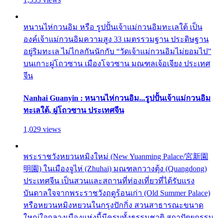
หนานไห่กวนอิม หรือ รูปปั้นเจ้าแม่กวนอิมทะเลใต้ เป็น
องค์เจ้าแม่กวนอิมความสูง 33 เมตรรวมฐาน ประดิษฐาน
อยู่ริมทะเล ไม่ไกลกันนักกับ “วัดเจ้าแม่กวนอิมไม่ยอมไป”
บนเกาะผู่โถวซาน เมืองโจวซาน มณฑลเจ้อเจียง ประเทศ
จีน
Nanhai Guanyin : หนานไห่กวนอิม...รูปปั้นเจ้าแม่กวนอิม
ทะเลใต้, ผู่โถวซาน ประเทศจีน
1,029 views
พระราชวังหยวนหมิงใหม่ (New Yuanming Palace/宮新園
明園) ในเมืองจูไห่ (Zhuhai) มณฑลกวางตุ้ง (Quangdong)
ประเทศจีน เป็นสวนและสถานที่ท่องเที่ยวที่ได้รับแรง
บันดาลใจจากพระราชวังฤดูร้อนเก่า (Old Summer Palace)
หรือหยวนหมิงหยวนในกรุงปักกิ่ง สวนสาธารณะขนาด
ใหญ่ใจกลางเมืองแห่งนี้มีครบทั้งธรรมชาติ สถาปัตยกรรม