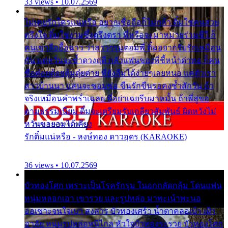
33 views • 10.07.2569
ไม่เคยรักใครแน่หรือ อยากเชื่อถือก็ไม่กล้า ติ๋มใช่คนสวย
ตรึงใจ ติ๋มใช่งามซึ้งตรึงตรา พี่หรือจะมาหมายร่วมชีวี ก็
คนเขาลืออื้อฉาว ว่าสาวๆรุมตอมพี่ ติ๋มอยากรับรักเหมือน
กัน แต่หวั่นจะช้ำดวงฤดี กลัวแฟนของพี่ชี้หน้าด่าทอ ก็คน
ชื่อต๋อยต้อยตุ้มตุ๋ยต่าย พี่ยังลืมได้ง่ายๆเลยหนอ แค่ตัวเรา
สาวบ้านนา แสนจะซอมซ่อ ขืนรักขืนรอคงช้ำสักวัน ถ้า
จริงเหมือนคำพร่ำเฉลย พี่อย่าเฉยรีบมาหมั้น ถ้าพี่สู่ขอ
ตามธรรมเนียม ติ๋มจะเตรียมรับเกลียวสัมพันธ์ ผิดหวังไม่
หวั่นขอยอมได้เคียง
รักติ๋มแน่หรือ - หงษ์ทอง ดาวอุดร (KARAOKE)
36 views • 10.07.2569
บัวทองโศก เพราะเป็นโรครักรุม ในอกกลัดกลุ้ม โดนแฟน
หนุ่มหลอกเอา เขารวย และรูปหล่อ มาพะเน้าพะนอ
ออเซาะจนใจเบา สงสาร บัวทองเศร้า น้ำตาคลอเบ้า เฝ้า
อาลัย หนุ่มรูปหล่อหนีไกล หัวใจบัวทองระรวย บัวทองโศก