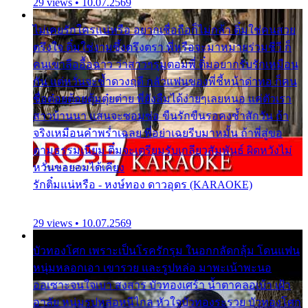
29 views • 10.07.2569
ไม่เคยรักใครแน่หรือ อยากเชื่อถือก็ไม่กล้า ติ๋มใช่คนสวย
ตรึงใจ ติ๋มใช่งามซึ้งตรึงตรา พี่หรือจะมาหมายร่วมชีวี ก็
คนเขาลืออื้อฉาว ว่าสาวๆรุมตอมพี่ ติ๋มอยากรับรักเหมือน
กัน แต่หวั่นจะช้ำดวงฤดี กลัวแฟนของพี่ชี้หน้าด่าทอ ก็คน
ชื่อต๋อยต้อยตุ้มตุ๋ยต่าย พี่ยังลืมได้ง่ายๆเลยหนอ แค่ตัวเรา
สาวบ้านนา แสนจะซอมซ่อ ขืนรักขืนรอคงช้ำสักวัน ถ้า
จริงเหมือนคำพร่ำเฉลย พี่อย่าเฉยรีบมาหมั้น ถ้าพี่สู่ขอ
ตามธรรมเนียม ติ๋มจะเตรียมรับเกลียวสัมพันธ์ ผิดหวังไม่
หวั่นขอยอมได้เคียง
รักติ๋มแน่หรือ - หงษ์ทอง ดาวอุดร (KARAOKE)
29 views • 10.07.2569
บัวทองโศก เพราะเป็นโรครักรุม ในอกกลัดกลุ้ม โดนแฟน
หนุ่มหลอกเอา เขารวย และรูปหล่อ มาพะเน้าพะนอ
ออเซาะจนใจเบา สงสาร บัวทองเศร้า น้ำตาคลอเบ้า เฝ้า
อาลัย หนุ่มรูปหล่อหนีไกล หัวใจบัวทองระรวย บัวทองโศก