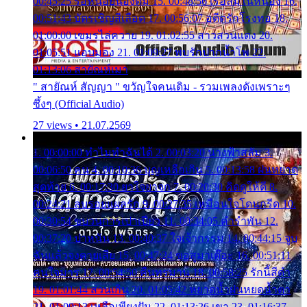
00:45:25 รอหน่อยน้องติ๋ม 15. 00:48:56 เรือล่มในหนอง 16.
00:51:43 บัตรเชิญสีเลือด 17. 00:56:07 อดีตรักโรงทอ 18.
01:00:00 เขมรไล่ควาย 19. 01:02:55 สาวสวนแตง 20.
01:05:51 แอบมอง 21. 01:09:27 พบรักปากน้ำโพ 22.
01:13:06 สายัณห์เมา
" สายัณห์ สัญญา " ขวัญใจคนเดิม - รวมเพลงดังเพราะๆ
ซึ้งๆ (Official Audio)
27 views • 21.07.2569
1. 00:00:00 ทำไมทำฉันได้ 2. 00:03:20 นางฟ้าสลัม 3.
00:06:50 คน 4. 00:10:36 บุญเหลือเกิน 5. 00:13:58 ฝนหยาด
สุดท้าย 6. 00:17:30 ยาใจยาจก 7. 00:20:30 คิดดูให้ดี 8.
00:24:21 ลบรอยแผลรัก 9. 00:27:35 เหมือนใจโดนกรีด 10.
00:30:54 ขบวนการเปาเปียว 11. 00:34:05 คำรำพัน 12.
00:37:20 ปาหนัน 13. 00:40:37 ใจเจ้ากรรม 14. 00:44:15 จูบ
ฉันแล้วจงตายเสีย 15. 00:47:24 ขอสูมาเต๊อะ 16. 00:51:11
คนใจมาร 17. 00:54:50 คืนทรมาน 18. 00:58:25 รักนี้สีดำ
19. 01:01:44 ส่วนเกิน 20. 01:05:42 หยาดน้ำฝนหยดน้ำตา
21. 01:09:13 เหลือเพียงฝัน 22. 01:13:26 เขา 23. 01:16:37