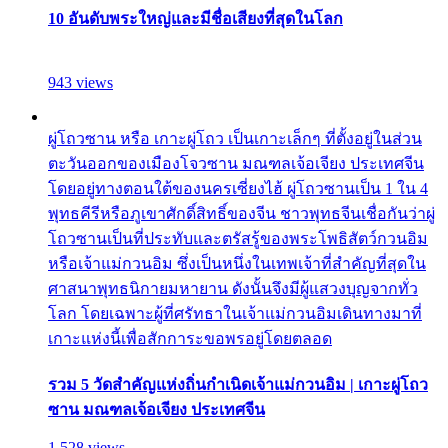
10 อันดับพระใหญ่และมีชื่อเสียงที่สุดในโลก
943 views
ผู่โถวซาน หรือ เกาะผู่โถว เป็นเกาะเล็กๆ ที่ตั้งอยู่ในส่วน
ตะวันออกของเมืองโจวซาน มณฑลเจ้อเจียง ประเทศจีน
โดยอยู่ทางตอนใต้ของนครเซี่ยงไฮ้ ผู่โถวซานเป็น 1 ใน 4
พุทธคีรีหรือภูเขาศักดิ์สิทธิ์ของจีน ชาวพุทธจีนเชื่อกันว่าผู่
โถวซานเป็นที่ประทับและตรัสรู้ของพระโพธิสัตว์กวนอิม
หรือเจ้าแม่กวนอิม ซึ่งเป็นหนึ่งในเทพเจ้าที่สำคัญที่สุดใน
ศาสนาพุทธนิกายมหายาน ดังนั้นจึงมีผู้แสวงบุญจากทั่ว
โลก โดยเฉพาะผู้ที่ศรัทธาในเจ้าแม่กวนอิมเดินทางมาที่
เกาะแห่งนี้เพื่อสักการะขอพรอยู่โดยตลอด
รวม 5 วัดสำคัญแห่งถิ่นกำเนิดเจ้าแม่กวนอิม | เกาะผู่โถว
ซาน มณฑลเจ้อเจียง ประเทศจีน
1,528 views