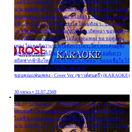
ไมตรี จากแฟนเพลง ทุกทุกที่ ปราณีหลั่งไหล ผมขอฝาก
นาม ยอดรักเอาไว้ โปรดเป็นแรงใจ อย่างนี้เรื่อยไป ขอ อยู่
คู่แฟนเพลง ไม่เคยคิดว่าเก่ง หรือดังกว่าใคร..ใคร พระคุณ
ผู้ฟัง เท่านั้นยิ่งใหญ่ ที่เป็นแรงใจ ให้ผมดังมา.. ขอ องค์เท
วา สถิตฟากฟ้ายิ่งใหญ่ คุ้มภัยให้ท่าน เถิดหนา ขอจงเชื่อ
ใจ ไว้เถิดว่า ตราบชั่วชีวา ไม่ลืมแฟนเพลง ขอ อยู่คู่แฟน
เพลง ไม่เคยคิดว่าเก่ง หรือดังกว่าใคร..ใคร พระคุณผู้ฟัง
เท่านั้นยิ่งใหญ่ ที่เป็นแรงใจ ให้ผมดังมา.. ขอ องค์เทวา
สถิตฟากฟ้ายิ่งใหญ่ คุ้มภัยให้ท่าน เถิดหนา ขอจงเชื่อใจ ไว้
เถิดว่า ตราบชั่วชีวา ไม่ลืมแฟนเพลง
ขอบคุณแฟนเพลง - Cover Ver. (ซาวด์ดนตรี) (KARAOKE)
30 views • 31.07.2569
ขอ กราบ ขอบคุณ.... ที่ได้รับไออุ่น การุณ จากแฟน เพลง
ผมแสนชื่นใจ หายวังเวง เมื่อแฟนเพลง ให้กำลังใจ น้ำใจ
ไมตรี จากแฟนเพลง ทุกทุกที่ ปราณีหลั่งไหล ผมขอฝาก
นาม ยอดรักเอาไว้ โปรดเป็นแรงใจ อย่างนี้เรื่อยไป ขอ อยู่