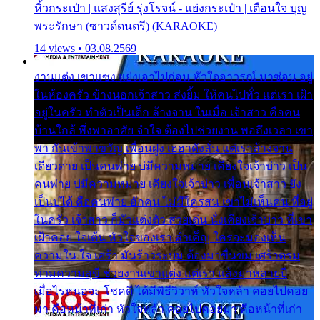
หิ้วกระเป๋า | แสงสุรีย์ รุ่งโรจน์ - แย่งกระเป๋า | เตือนใจ บุญ
พระรักษา (ซาวด์ดนตรี) (KARAOKE)
14 views • 03.08.2569
งานแต่ง เขาแซง แย่งเอาไปก่อน หัวใจอาวรณ์ มาซ่อน อยู่
ในห้องครัว ข้างนอกเจ้าสาว ส่งยิ้ม ให้คนไปทั่ว แต่เรา เฝ้า
อยู่ในครัว ทำตัวเป็นเด็ก ล้างจาน ในเมื่อ เจ้าสาว คือคน
บ้านใกล้ พึ่งพาอาศัย จำใจ ต้องไปช่วยงาน พอถึงเวลา เขา
พา กันเข้าพาขวัญ เพื่อนฝูง เฮฮาดังลั่น แต่เราล้างจาน
เดียวดาย เป็นคนพ่าย บ่มีความหมาย เคียงใจเจ้าบ่าว เป็น
คนพ่าย บ่มีความหมาย เคียงใจเจ้าบ่าว เพื่อนเจ้าสาว ยัง
เป็นบ่ได้ คือคนพ่าย ฮักคน ไม่มีใครสน เขาไม่เห็นคน ที่อยู่
ในครัว เจ้าสาว ก็มัวแต่งตัว สวยเด่น นั่งเคียงเจ้าบ่าว ที่เขา
เฝ้าคอย ใจเต้น หัวใจของเรา ลำเค็ญ ใครจะมองเห็น
ความใน ใจ เศร้า มันร้าวระบม ต้องมาขื่นขม เศร้าตรม
ท่ามความสุขี ช่วยงานเขาแต่ง แต่เรา แล้งมาหลายปี
เมื่อไรหนอจะ โชคดี ได้มีพิธีวิวาห์ หัวใจหล้า คอยไปคอย
มา คือหน้าที่เก่า หัวใจหล้า คอยไปคอยมา คือหน้าที่เก่า