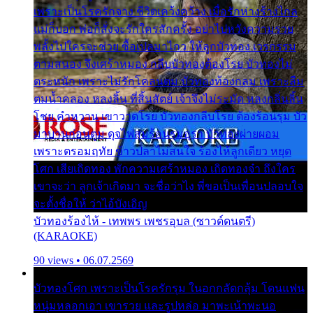
เพราะเป็นโรครักจาง ชีวิตเคว้งคว้าง เมื่อรักห่างร้างไกล
แม่ก็บอก พ่อก็สั่งจะรักใครสักครั้ง อย่าไปหวังความรวย
พลั้งไปใครจะช่วย ซื้อเปลมาไกว ให้ลูกบัวทอง เวรกรรม
ตามสนอง จึงเศร้าหมอง กลีบบัวทองต้องโรย บัวทองไม่
ตระหนัก เพราะไม่รักโคลนตม บัวทองท้องกลม เพราะลืม
ตมน้ำคลอง หลงลิ้น ที่สิ้นสัตย์ เจ้าจึงไม่ระมัด หลงกลิ่นลิ้น
โชย คำหวาน เขาวาดโรย บัวทองกลีบโรย ต้องร้อนรุม บัว
มาบานก่อนตูม ดุจไฟสุมร้อนรุมอุรา บัวทองผ่ายผอม
เพราะตรอมฤทัย ข้าวปลาไม่สนใจ ร้องไห้ลูกเดียว หยุด
โศก เสียเถิดทอง พักความเศร้าหมอง เถิดทองจ๋า ถึงใคร
เขาจะว่า ลูกเจ้าเกิดมา จะชื่อว่าไง พี่ขอเป็นเพื่อนปลอบใจ
จะตั้งชื่อให้ ว่าไอ้บังเอิญ
บัวทองร้องไห้ - เทพพร เพชรอุบล (ซาวด์ดนตรี)
(KARAOKE)
90 views • 06.07.2569
บัวทองโศก เพราะเป็นโรครักรุม ในอกกลัดกลุ้ม โดนแฟน
หนุ่มหลอกเอา เขารวย และรูปหล่อ มาพะเน้าพะนอ