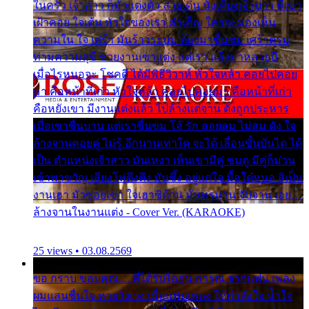
ในครัว เจ้าสาว ก็มัวแต่งตัว สวยเด่น นั่งเคียงเจ้าบ่าว ที่เขา
เฝ้าคอย ใจเต้น หัวใจของเรา ลำเค็ญ ใครจะมองเห็น
ความใน ใจ เศร้า มันร้าวระบม ต้องมาขื่นขม เศร้าตรม
ท่ามความสุขี ช่วยงานเขาแต่ง แต่เรา แล้งมาหลายปี
เมื่อไรหนอจะ โชคดี ได้มีพิธีวิวาห์ หัวใจหล้า คอยไปคอย
มา คือหน้าที่เก่า หัวใจหล้า คอยไปคอยมา คือหน้าที่เก่า
คือหยังเขา มีงานแต่งแล้ว ไปล้างแต่จาน ดั่งถูกประหาร
เมื่อเขาชื่นบาน แต่เราขื่นขม โอ้ รัก ลอยลม ไม่สม ดัง ใจ
ล้างจานคอยคู่ ไม่รู้ อีกนานเท่าใด จะได้ เลื่อนขั้นบันได ได้
เป็น ตำแหน่งเจ้าสาว มันเหงา เห็นเขามีคู่ ซมดู มีคู่ก็ม่วน
เข้าพาขวัญ เสียงโห่ตึงตึง มันซึ้ง อยู่แก่ใจ มื้อใด๋หนอ สิเป็น
งานเฮา มัวซอยเขา ใจเฮาซิด้าน มันทรมาน จับจาน เอย…
ล้างจานในงานแต่ง - Cover Ver. (KARAOKE)
25 views • 03.08.2569
ขอ กราบ ขอบคุณ.... ที่ได้รับไออุ่น การุณ จากแฟน เพลง
ผมแสนชื่นใจ หายวังเวง เมื่อแฟนเพลง ให้กำลังใจ น้ำใจ