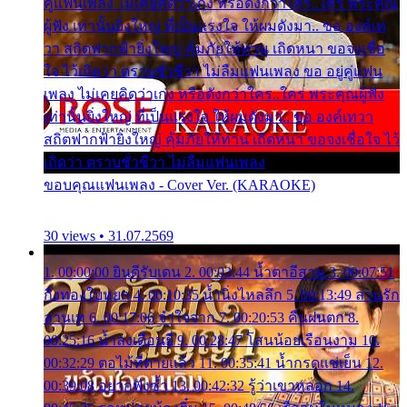
คู่แฟนเพลง ไม่เคยคิดว่าเก่ง หรือดังกว่าใคร..ใคร พระคุณ
ผู้ฟัง เท่านั้นยิ่งใหญ่ ที่เป็นแรงใจ ให้ผมดังมา.. ขอ องค์เท
วา สถิตฟากฟ้ายิ่งใหญ่ คุ้มภัยให้ท่าน เถิดหนา ขอจงเชื่อ
ใจ ไว้เถิดว่า ตราบชั่วชีวา ไม่ลืมแฟนเพลง ขอ อยู่คู่แฟน
เพลง ไม่เคยคิดว่าเก่ง หรือดังกว่าใคร..ใคร พระคุณผู้ฟัง
เท่านั้นยิ่งใหญ่ ที่เป็นแรงใจ ให้ผมดังมา.. ขอ องค์เทวา
สถิตฟากฟ้ายิ่งใหญ่ คุ้มภัยให้ท่าน เถิดหนา ขอจงเชื่อใจ ไว้
เถิดว่า ตราบชั่วชีวา ไม่ลืมแฟนเพลง
ขอบคุณแฟนเพลง - Cover Ver. (KARAOKE)
30 views • 31.07.2569
1. 00:00:00 ยินดีรับเดน 2. 00:03:44 น้ำตาอีสาน 3. 00:07:51
กิ่งทองใบหยก 4. 00:10:35 น้ำนิ่งไหลลึก 5. 00:13:49 ลานรัก
ลานเท 6. 00:17:06 จำใจจาก 7. 00:20:53 คืนฝนตก 8.
00:25:16 น้ำลงเดือนยี่ 9. 00:28:47 โสนน้อยเรือนงาม 10.
00:32:29 ตอไม้ที่ตายแล้ว 11. 00:35:41 น้ำกรดแช่เย็น 12.
00:39:08 อยากฟังซ้ำ 13. 00:42:32 รู้ว่าเขาหลอก 14.