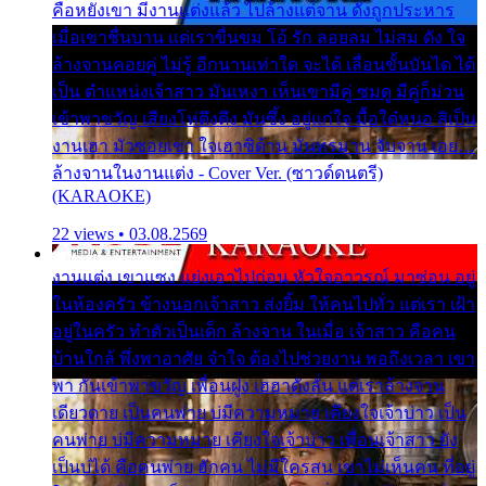
คือหยังเขา มีงานแต่งแล้ว ไปล้างแต่จาน ดั่งถูกประหาร
เมื่อเขาชื่นบาน แต่เราขื่นขม โอ้ รัก ลอยลม ไม่สม ดัง ใจ
ล้างจานคอยคู่ ไม่รู้ อีกนานเท่าใด จะได้ เลื่อนขั้นบันได ได้
เป็น ตำแหน่งเจ้าสาว มันเหงา เห็นเขามีคู่ ซมดู มีคู่ก็ม่วน
เข้าพาขวัญ เสียงโห่ตึงตึง มันซึ้ง อยู่แก่ใจ มื้อใด๋หนอ สิเป็น
งานเฮา มัวซอยเขา ใจเฮาซิด้าน มันทรมาน จับจาน เอย…
ล้างจานในงานแต่ง - Cover Ver. (ซาวด์ดนตรี)
(KARAOKE)
22 views • 03.08.2569
งานแต่ง เขาแซง แย่งเอาไปก่อน หัวใจอาวรณ์ มาซ่อน อยู่
ในห้องครัว ข้างนอกเจ้าสาว ส่งยิ้ม ให้คนไปทั่ว แต่เรา เฝ้า
อยู่ในครัว ทำตัวเป็นเด็ก ล้างจาน ในเมื่อ เจ้าสาว คือคน
บ้านใกล้ พึ่งพาอาศัย จำใจ ต้องไปช่วยงาน พอถึงเวลา เขา
พา กันเข้าพาขวัญ เพื่อนฝูง เฮฮาดังลั่น แต่เราล้างจาน
เดียวดาย เป็นคนพ่าย บ่มีความหมาย เคียงใจเจ้าบ่าว เป็น
คนพ่าย บ่มีความหมาย เคียงใจเจ้าบ่าว เพื่อนเจ้าสาว ยัง
เป็นบ่ได้ คือคนพ่าย ฮักคน ไม่มีใครสน เขาไม่เห็นคน ที่อยู่