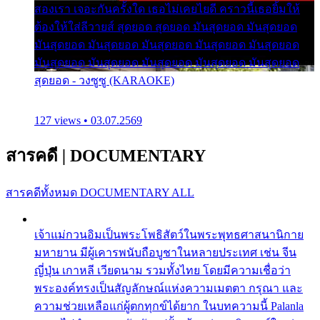
สองเรา เจอะกันครั้งใด เธอไม่เคยไยดี คราวนี้เธอยิ้มให้
ต้องให้ใส่ลีวายส์ สุดยอด สุดยอด มันสุดยอด มันสุดยอด
มันสุดยอด มันสุดยอด มันสุดยอด มันสุดยอด มันสุดยอด
มันสุดยอด มันสุดยอด มันสุดยอด มันสุดยอด มันสุดยอด
สุดยอด - วงซูซู (KARAOKE)
127 views • 03.07.2569
สารคดี
|
DOCUMENTARY
สารคดีทั้งหมด
DOCUMENTARY ALL
เจ้าแม่กวนอิมเป็นพระโพธิสัตว์ในพระพุทธศาสนานิกาย
มหายาน มีผู้เคารพนับถือบูชาในหลายประเทศ เช่น จีน
ญี่ปุ่น เกาหลี เวียดนาม รวมทั้งไทย โดยมีความเชื่อว่า
พระองค์ทรงเป็นสัญลักษณ์แห่งความเมตตา กรุณา และ
ความช่วยเหลือแก่ผู้ตกทุกข์ได้ยาก ในบทความนี้ Palanla