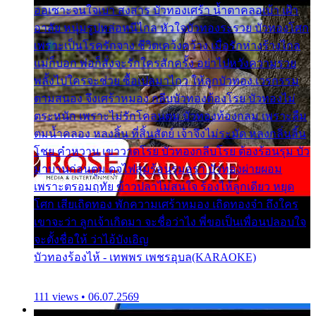
ออเซาะจนใจเบา สงสาร บัวทองเศร้า น้ำตาคลอเบ้า เฝ้า
อาลัย หนุ่มรูปหล่อหนีไกล หัวใจบัวทองระรวย บัวทองโศก
เพราะเป็นโรครักจาง ชีวิตเคว้งคว้าง เมื่อรักห่างร้างไกล
แม่ก็บอก พ่อก็สั่งจะรักใครสักครั้ง อย่าไปหวังความรวย
พลั้งไปใครจะช่วย ซื้อเปลมาไกว ให้ลูกบัวทอง เวรกรรม
ตามสนอง จึงเศร้าหมอง กลีบบัวทองต้องโรย บัวทองไม่
ตระหนัก เพราะไม่รักโคลนตม บัวทองท้องกลม เพราะลืม
ตมน้ำคลอง หลงลิ้น ที่สิ้นสัตย์ เจ้าจึงไม่ระมัด หลงกลิ่นลิ้น
โชย คำหวาน เขาวาดโรย บัวทองกลีบโรย ต้องร้อนรุม บัว
มาบานก่อนตูม ดุจไฟสุมร้อนรุมอุรา บัวทองผ่ายผอม
เพราะตรอมฤทัย ข้าวปลาไม่สนใจ ร้องไห้ลูกเดียว หยุด
โศก เสียเถิดทอง พักความเศร้าหมอง เถิดทองจ๋า ถึงใคร
เขาจะว่า ลูกเจ้าเกิดมา จะชื่อว่าไง พี่ขอเป็นเพื่อนปลอบใจ
จะตั้งชื่อให้ ว่าไอ้บังเอิญ
บัวทองร้องไห้ - เทพพร เพชรอุบล(KARAOKE)
111 views • 06.07.2569