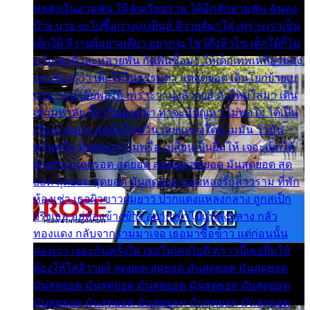
พ่อส่งเงินสามพัน ให้ฉันเรียนราม ได้อีกสักสามพัน ฉันคง
บ๊าย บาย จะไปซื้อกางเกงยีนส์ ลีวายส์มาใส่ เพราะเราเป็น
เด็กใต้ ลีวายส์อย่างเดียว อยากจะโชว์ถึงหิวโซ เด็กใต้ก็ไม่
หวั่น ตกตัวละหลายพัน กัดฟันซื้อมา ให้เด็กเทพเหลียวมอง
และต้องรู้ว่า เด็กใต้ไม่ธรรมดา แต่สุดยอด เดินโยกย้ายเย
ยวน กวนโอ๊ยพอได้ เพราะว่านุ่งลีวายส์ ตัวใหม่ใส่มา เดิน
เข้ามหาลัย จิ๊กโก๊มองหน้า ท่าจะมีปัญหา ไม่พอใจ ได้เป็น
เรื่องแน่นอน แต่ฉันไม่หวั่น เลยแหลงใต้ถามมัน ว่ามัน
พรั่นพรือ มันตอบว่าไม่พรื่อ เปลี่ยนเป็นยิ้มให้ เจอะเด็กใต้
ด้วยกัน ก็เลยรอด สุดยอด สุดยอด สุดยอด มันสุดยอด สุด
ยอด สุดยอด สุดยอด มันสุดยอด แอบหลงรักสาวราม ที่พัก
ห้องเช่า เธอผิวขาวผมยาว ปากแดงแหลงกลาง ถูกสเป็ก
จริงเธอ อยู่ห้องข้างข้าง อยากเข้าไปแหลงกลาง กลัว
ทองแดง กลับจากรามมาเจอ เธอมาซื้อข้าว แต่ก่อนนั้น
สองเรา เจอะกันครั้งใด เธอไม่เคยไยดี คราวนี้เธอยิ้มให้
ต้องให้ใส่ลีวายส์ สุดยอด สุดยอด มันสุดยอด มันสุดยอด
มันสุดยอด มันสุดยอด มันสุดยอด มันสุดยอด มันสุดยอด
มันสุดยอด มันสุดยอด มันสุดยอด มันสุดยอด มันสุดยอด