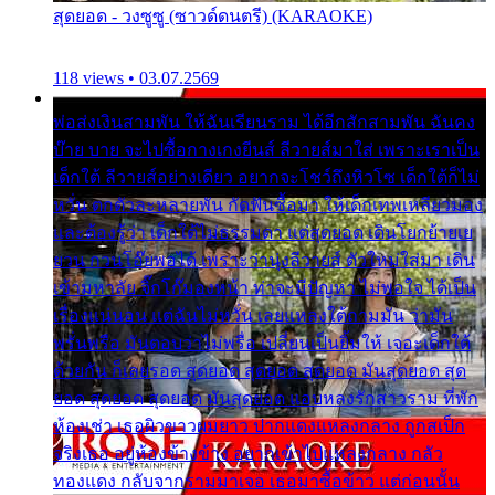
สุดยอด - วงซูซู (ซาวด์ดนตรี) (KARAOKE)
118 views • 03.07.2569
พ่อส่งเงินสามพัน ให้ฉันเรียนราม ได้อีกสักสามพัน ฉันคง
บ๊าย บาย จะไปซื้อกางเกงยีนส์ ลีวายส์มาใส่ เพราะเราเป็น
เด็กใต้ ลีวายส์อย่างเดียว อยากจะโชว์ถึงหิวโซ เด็กใต้ก็ไม่
หวั่น ตกตัวละหลายพัน กัดฟันซื้อมา ให้เด็กเทพเหลียวมอง
และต้องรู้ว่า เด็กใต้ไม่ธรรมดา แต่สุดยอด เดินโยกย้ายเย
ยวน กวนโอ๊ยพอได้ เพราะว่านุ่งลีวายส์ ตัวใหม่ใส่มา เดิน
เข้ามหาลัย จิ๊กโก๊มองหน้า ท่าจะมีปัญหา ไม่พอใจ ได้เป็น
เรื่องแน่นอน แต่ฉันไม่หวั่น เลยแหลงใต้ถามมัน ว่ามัน
พรั่นพรือ มันตอบว่าไม่พรื่อ เปลี่ยนเป็นยิ้มให้ เจอะเด็กใต้
ด้วยกัน ก็เลยรอด สุดยอด สุดยอด สุดยอด มันสุดยอด สุด
ยอด สุดยอด สุดยอด มันสุดยอด แอบหลงรักสาวราม ที่พัก
ห้องเช่า เธอผิวขาวผมยาว ปากแดงแหลงกลาง ถูกสเป็ก
จริงเธอ อยู่ห้องข้างข้าง อยากเข้าไปแหลงกลาง กลัว
ทองแดง กลับจากรามมาเจอ เธอมาซื้อข้าว แต่ก่อนนั้น