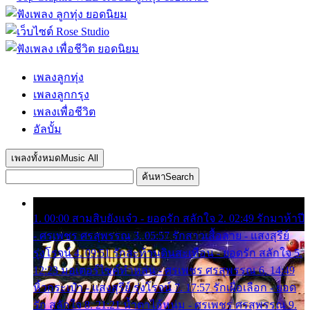
เพลงลูกทุ่ง
เพลงลูกกรุง
เพลงเพื่อชีวิต
อัลบั้ม
เพลงทั้งหมด
Music All
ค้นหา
Search
1. 00:00 สามสิบยังแจ๋ว - ยอดรัก สลักใจ 2. 02:49 รักมาห้าปี
- ศรเพชร ศรสุพรรณ 3. 05:57 รักสาวเสื้อลาย - แสงสุรีย์
รุ่งโรจน์ 4. 09:51 รักสะท้านดินสะเทือน - ยอดรัก สลักใจ 5.
12:23 มอเตอร์ไซค์ทำหล่น - ศรเพชร ศรสุพรรณ 6. 14:49
หิ้วกระเป๋า - แสงสุรีย์ รุ่งโรจน์ 7. 17:57 รักเผื่อเลือก - ยอด
รัก สลักใจ 8. 21:21 น้ำตาไอ้หนุ่ม - ศรเพชร ศรสุพรรณ 9.