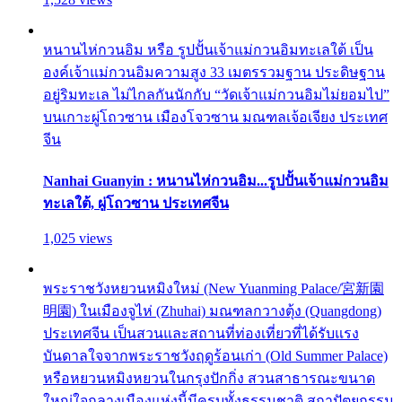
หนานไห่กวนอิม หรือ รูปปั้นเจ้าแม่กวนอิมทะเลใต้ เป็น
องค์เจ้าแม่กวนอิมความสูง 33 เมตรรวมฐาน ประดิษฐาน
อยู่ริมทะเล ไม่ไกลกันนักกับ “วัดเจ้าแม่กวนอิมไม่ยอมไป”
บนเกาะผู่โถวซาน เมืองโจวซาน มณฑลเจ้อเจียง ประเทศ
จีน
Nanhai Guanyin : หนานไห่กวนอิม...รูปปั้นเจ้าแม่กวนอิม
ทะเลใต้, ผู่โถวซาน ประเทศจีน
1,025 views
พระราชวังหยวนหมิงใหม่ (New Yuanming Palace/宮新園
明園) ในเมืองจูไห่ (Zhuhai) มณฑลกวางตุ้ง (Quangdong)
ประเทศจีน เป็นสวนและสถานที่ท่องเที่ยวที่ได้รับแรง
บันดาลใจจากพระราชวังฤดูร้อนเก่า (Old Summer Palace)
หรือหยวนหมิงหยวนในกรุงปักกิ่ง สวนสาธารณะขนาด
ใหญ่ใจกลางเมืองแห่งนี้มีครบทั้งธรรมชาติ สถาปัตยกรรม