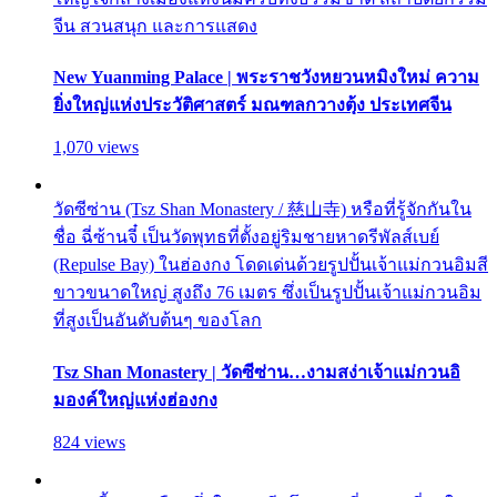
จีน สวนสนุก และการแสดง
New Yuanming Palace | พระราชวังหยวนหมิงใหม่ ความ
ยิ่งใหญ่แห่งประวัติศาสตร์ มณฑลกวางตุ้ง ประเทศจีน
1,070 views
วัดซีซ่าน (Tsz Shan Monastery / 慈山寺) หรือที่รู้จักกันใน
ชื่อ ฉี่ซ้านจี๋ เป็นวัดพุทธที่ตั้งอยู่ริมชายหาดรีพัลส์เบย์
(Repulse Bay) ในฮ่องกง โดดเด่นด้วยรูปปั้นเจ้าแม่กวนอิมสี
ขาวขนาดใหญ่ สูงถึง 76 เมตร ซึ่งเป็นรูปปั้นเจ้าแม่กวนอิม
ที่สูงเป็นอันดับต้นๆ ของโลก
Tsz Shan Monastery | วัดซีซ่าน…งามสง่าเจ้าแม่กวนอิ
มองค์ใหญ่แห่งฮ่องกง
824 views