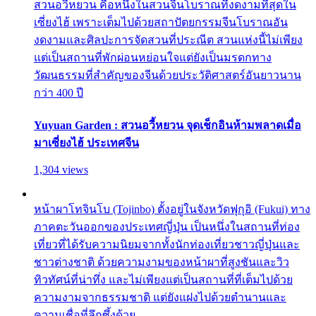
สวนอวี้หยวน คือหนึ่งในสวนจีนโบราณที่งดงามที่สุดใน
เซี่ยงไฮ้ เพราะเต็มไปด้วยสถาปัตยกรรมจีนโบราณอัน
งดงามและศิลปะการจัดสวนที่ประณีต สวนแห่งนี้ไม่เพียง
แต่เป็นสถานที่พักผ่อนหย่อนใจแต่ยังเป็นมรดกทาง
วัฒนธรรมที่สำคัญของจีนด้วยประวัติศาสตร์อันยาวนาน
กว่า 400 ปี
Yuyuan Garden : สวนอวี้หยวน จุดเช็กอินห้ามพลาดเมื่อ
มาเซี่ยงไฮ้ ประเทศจีน
1,304 views
หน้าผาโทจินโบ (Tojinbo) ตั้งอยู่ในจังหวัดฟุกุอิ (Fukui) ทาง
ภาคตะวันออกของประเทศญี่ปุ่น เป็นหนึ่งในสถานที่ท่อง
เที่ยวที่ได้รับความนิยมจากทั้งนักท่องเที่ยวชาวญี่ปุ่นและ
ชาวต่างชาติ ด้วยความงามของหน้าผาที่สูงชันและวิว
ทิวทัศน์ที่น่าทึ่ง และไม่เพียงแต่เป็นสถานที่ที่เต็มไปด้วย
ความงามจากธรรมชาติ แต่ยังแฝงไปด้วยตำนานและ
ความเชื่อที่ลึกซึ้งด้วย