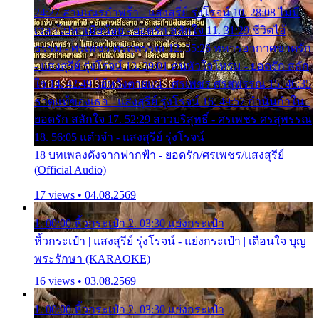
24:27 สามเณรกำพร้า - แสงสุรีย์ รุ่งโรจน์ 10. 28:08 ไม่มี
เวลาไปหาเมียน้อย - ยอดรัก สลักใจ 11. 31:29 ชีวิตไอ้
ธรรม - ศรเพชร ศรสุพรรณ 12. 35:26 ทหารอากาศขาดรัก
- แสงสุรีย์ รุ่งโรจน์ 13. 39:01 คนหัวใจโทรม - ยอดรัก สลัก
ใจ 14. 42:49 ไอ้หวังตายแน่ - ศรเพชร ศรสุพรรณ 15. 46:35
ธาตุแท้ของเธอ - แสงสุรีย์ รุ่งโรจน์ 16. 49:57 กำนันกำใน -
ยอดรัก สลักใจ 17. 52:29 สาวบริสุทธิ์ - ศรเพชร ศรสุพรรณ
18. 56:05 แต๋วจ๋า - แสงสุรีย์ รุ่งโรจน์
18 บทเพลงดังจากฟากฟ้า - ยอดรัก/ศรเพชร/แสงสุรีย์
(Official Audio)
17 views • 04.08.2569
1. 00:00 หิ้วกระเป๋า 2. 03:30 แย่งกระเป๋า
หิ้วกระเป๋า | แสงสุรีย์ รุ่งโรจน์ - แย่งกระเป๋า | เตือนใจ บุญ
พระรักษา (KARAOKE)
16 views • 03.08.2569
1. 00:00 หิ้วกระเป๋า 2. 03:30 แย่งกระเป๋า