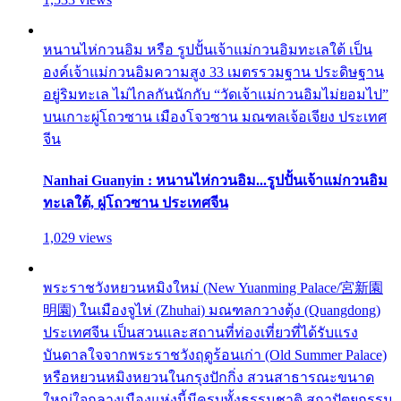
หนานไห่กวนอิม หรือ รูปปั้นเจ้าแม่กวนอิมทะเลใต้ เป็น
องค์เจ้าแม่กวนอิมความสูง 33 เมตรรวมฐาน ประดิษฐาน
อยู่ริมทะเล ไม่ไกลกันนักกับ “วัดเจ้าแม่กวนอิมไม่ยอมไป”
บนเกาะผู่โถวซาน เมืองโจวซาน มณฑลเจ้อเจียง ประเทศ
จีน
Nanhai Guanyin : หนานไห่กวนอิม...รูปปั้นเจ้าแม่กวนอิม
ทะเลใต้, ผู่โถวซาน ประเทศจีน
1,029 views
พระราชวังหยวนหมิงใหม่ (New Yuanming Palace/宮新園
明園) ในเมืองจูไห่ (Zhuhai) มณฑลกวางตุ้ง (Quangdong)
ประเทศจีน เป็นสวนและสถานที่ท่องเที่ยวที่ได้รับแรง
บันดาลใจจากพระราชวังฤดูร้อนเก่า (Old Summer Palace)
หรือหยวนหมิงหยวนในกรุงปักกิ่ง สวนสาธารณะขนาด
ใหญ่ใจกลางเมืองแห่งนี้มีครบทั้งธรรมชาติ สถาปัตยกรรม