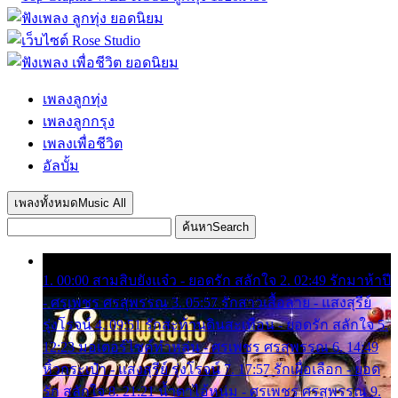
เพลงลูกทุ่ง
เพลงลูกกรุง
เพลงเพื่อชีวิต
อัลบั้ม
เพลงทั้งหมด
Music All
ค้นหา
Search
1. 00:00 สามสิบยังแจ๋ว - ยอดรัก สลักใจ 2. 02:49 รักมาห้าปี
- ศรเพชร ศรสุพรรณ 3. 05:57 รักสาวเสื้อลาย - แสงสุรีย์
รุ่งโรจน์ 4. 09:51 รักสะท้านดินสะเทือน - ยอดรัก สลักใจ 5.
12:23 มอเตอร์ไซค์ทำหล่น - ศรเพชร ศรสุพรรณ 6. 14:49
หิ้วกระเป๋า - แสงสุรีย์ รุ่งโรจน์ 7. 17:57 รักเผื่อเลือก - ยอด
รัก สลักใจ 8. 21:21 น้ำตาไอ้หนุ่ม - ศรเพชร ศรสุพรรณ 9.