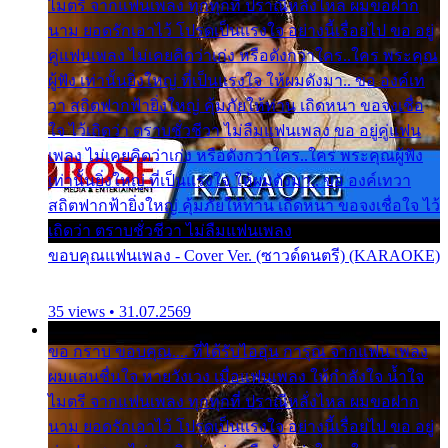
ไมตรี จากแฟนเพลง ทุกทุกที่ ปราณีหลั่งไหล ผมขอฝาก
นาม ยอดรักเอาไว้ โปรดเป็นแรงใจ อย่างนี้เรื่อยไป ขอ อยู่
คู่แฟนเพลง ไม่เคยคิดว่าเก่ง หรือดังกว่าใคร..ใคร พระคุณ
ผู้ฟัง เท่านั้นยิ่งใหญ่ ที่เป็นแรงใจ ให้ผมดังมา.. ขอ องค์เท
วา สถิตฟากฟ้ายิ่งใหญ่ คุ้มภัยให้ท่าน เถิดหนา ขอจงเชื่อ
ใจ ไว้เถิดว่า ตราบชั่วชีวา ไม่ลืมแฟนเพลง ขอ อยู่คู่แฟน
เพลง ไม่เคยคิดว่าเก่ง หรือดังกว่าใคร..ใคร พระคุณผู้ฟัง
เท่านั้นยิ่งใหญ่ ที่เป็นแรงใจ ให้ผมดังมา.. ขอ องค์เทวา
สถิตฟากฟ้ายิ่งใหญ่ คุ้มภัยให้ท่าน เถิดหนา ขอจงเชื่อใจ ไว้
เถิดว่า ตราบชั่วชีวา ไม่ลืมแฟนเพลง
ขอบคุณแฟนเพลง - Cover Ver. (ซาวด์ดนตรี) (KARAOKE)
35 views • 31.07.2569
ขอ กราบ ขอบคุณ.... ที่ได้รับไออุ่น การุณ จากแฟน เพลง
ผมแสนชื่นใจ หายวังเวง เมื่อแฟนเพลง ให้กำลังใจ น้ำใจ
ไมตรี จากแฟนเพลง ทุกทุกที่ ปราณีหลั่งไหล ผมขอฝาก
นาม ยอดรักเอาไว้ โปรดเป็นแรงใจ อย่างนี้เรื่อยไป ขอ อยู่