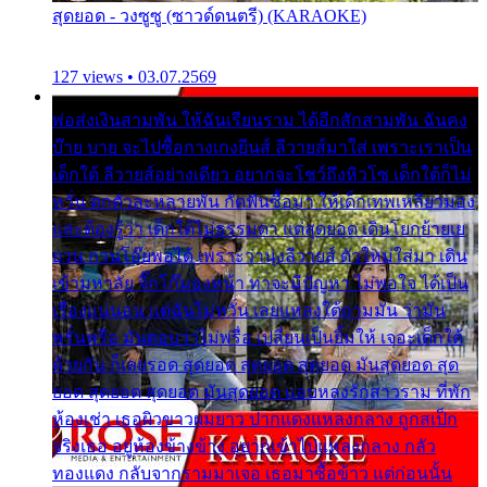
สุดยอด - วงซูซู (ซาวด์ดนตรี) (KARAOKE)
127 views • 03.07.2569
พ่อส่งเงินสามพัน ให้ฉันเรียนราม ได้อีกสักสามพัน ฉันคง
บ๊าย บาย จะไปซื้อกางเกงยีนส์ ลีวายส์มาใส่ เพราะเราเป็น
เด็กใต้ ลีวายส์อย่างเดียว อยากจะโชว์ถึงหิวโซ เด็กใต้ก็ไม่
หวั่น ตกตัวละหลายพัน กัดฟันซื้อมา ให้เด็กเทพเหลียวมอง
และต้องรู้ว่า เด็กใต้ไม่ธรรมดา แต่สุดยอด เดินโยกย้ายเย
ยวน กวนโอ๊ยพอได้ เพราะว่านุ่งลีวายส์ ตัวใหม่ใส่มา เดิน
เข้ามหาลัย จิ๊กโก๊มองหน้า ท่าจะมีปัญหา ไม่พอใจ ได้เป็น
เรื่องแน่นอน แต่ฉันไม่หวั่น เลยแหลงใต้ถามมัน ว่ามัน
พรั่นพรือ มันตอบว่าไม่พรื่อ เปลี่ยนเป็นยิ้มให้ เจอะเด็กใต้
ด้วยกัน ก็เลยรอด สุดยอด สุดยอด สุดยอด มันสุดยอด สุด
ยอด สุดยอด สุดยอด มันสุดยอด แอบหลงรักสาวราม ที่พัก
ห้องเช่า เธอผิวขาวผมยาว ปากแดงแหลงกลาง ถูกสเป็ก
จริงเธอ อยู่ห้องข้างข้าง อยากเข้าไปแหลงกลาง กลัว
ทองแดง กลับจากรามมาเจอ เธอมาซื้อข้าว แต่ก่อนนั้น