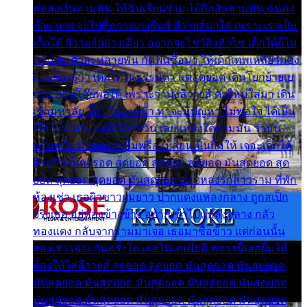
พ่อส่งเงินสามพัน ให้ฉันเรียนราม ได้อีกสักสามพัน ฉันคง
บ๊าย บาย จะไปซื้อกางเกงยีนส์ ลีวายส์มาใส่ เพราะเราเป็น
เด็กใต้ ลีวายส์อย่างเดียว อยากจะโชว์ถึงหิวโซ เด็กใต้ก็ไม่
หวั่น ตกตัวละหลายพัน กัดฟันซื้อมา ให้เด็กเทพเหลียวมอง
และต้องรู้ว่า เด็กใต้ไม่ธรรมดา แต่สุดยอด เดินโยกย้ายเย
ยวน กวนโอ๊ยพอได้ เพราะว่านุ่งลีวายส์ ตัวใหม่ใส่มา เดิน
เข้ามหาลัย จิ๊กโก๊มองหน้า ท่าจะมีปัญหา ไม่พอใจ ได้เป็น
เรื่องแน่นอน แต่ฉันไม่หวั่น เลยแหลงใต้ถามมัน ว่ามัน
พรั่นพรือ มันตอบว่าไม่พรื่อ เปลี่ยนเป็นยิ้มให้ เจอะเด็กใต้
ด้วยกัน ก็เลยรอด สุดยอด สุดยอด สุดยอด มันสุดยอด สุด
ยอด สุดยอด สุดยอด มันสุดยอด แอบหลงรักสาวราม ที่พัก
ห้องเช่า เธอผิวขาวผมยาว ปากแดงแหลงกลาง ถูกสเป็ก
จริงเธอ อยู่ห้องข้างข้าง อยากเข้าไปแหลงกลาง กลัว
ทองแดง กลับจากรามมาเจอ เธอมาซื้อข้าว แต่ก่อนนั้น
สองเรา เจอะกันครั้งใด เธอไม่เคยไยดี คราวนี้เธอยิ้มให้
ต้องให้ใส่ลีวายส์ สุดยอด สุดยอด มันสุดยอด มันสุดยอด
มันสุดยอด มันสุดยอด มันสุดยอด มันสุดยอด มันสุดยอด
มันสุดยอด มันสุดยอด มันสุดยอด มันสุดยอด มันสุดยอด