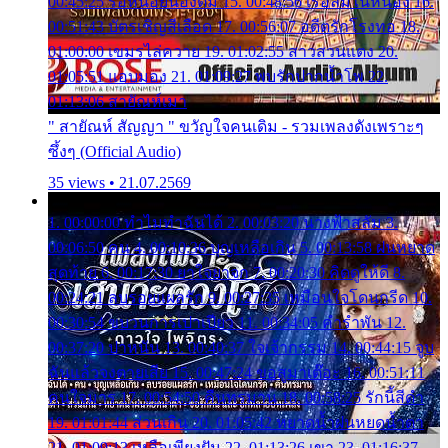
00:45:25 รอหน่อยน้องติ๋ม 15. 00:48:56 เรือล่มในหนอง 16.
00:51:43 บัตรเชิญสีเลือด 17. 00:56:07 อดีตรักโรงทอ 18.
01:00:00 เขมรไล่ควาย 19. 01:02:55 สาวสวนแตง 20.
01:05:51 แอบมอง 21. 01:09:27 พบรักปากน้ำโพ 22.
01:13:06 สายัณห์เมา
" สายัณห์ สัญญา " ขวัญใจคนเดิม - รวมเพลงดังเพราะๆ
ซึ้งๆ (Official Audio)
35 views • 21.07.2569
1. 00:00:00 ทำไมทำฉันได้ 2. 00:03:20 นางฟ้าสลัม 3.
00:06:50 คน 4. 00:10:36 บุญเหลือเกิน 5. 00:13:58 ฝนหยาด
สุดท้าย 6. 00:17:30 ยาใจยาจก 7. 00:20:30 คิดดูให้ดี 8.
00:24:21 ลบรอยแผลรัก 9. 00:27:35 เหมือนใจโดนกรีด 10.
00:30:54 ขบวนการเปาเปียว 11. 00:34:05 คำรำพัน 12.
00:37:20 ปาหนัน 13. 00:40:37 ใจเจ้ากรรม 14. 00:44:15 จูบ
ฉันแล้วจงตายเสีย 15. 00:47:24 ขอสูมาเต๊อะ 16. 00:51:11
คนใจมาร 17. 00:54:50 คืนทรมาน 18. 00:58:25 รักนี้สีดำ
19. 01:01:44 ส่วนเกิน 20. 01:05:42 หยาดน้ำฝนหยดน้ำตา
21. 01:09:13 เหลือเพียงฝัน 22. 01:13:26 เขา 23. 01:16:37