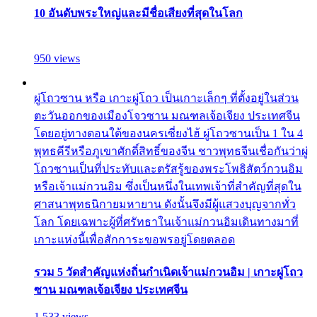
10 อันดับพระใหญ่และมีชื่อเสียงที่สุดในโลก
950 views
ผู่โถวซาน หรือ เกาะผู่โถว เป็นเกาะเล็กๆ ที่ตั้งอยู่ในส่วน
ตะวันออกของเมืองโจวซาน มณฑลเจ้อเจียง ประเทศจีน
โดยอยู่ทางตอนใต้ของนครเซี่ยงไฮ้ ผู่โถวซานเป็น 1 ใน 4
พุทธคีรีหรือภูเขาศักดิ์สิทธิ์ของจีน ชาวพุทธจีนเชื่อกันว่าผู่
โถวซานเป็นที่ประทับและตรัสรู้ของพระโพธิสัตว์กวนอิม
หรือเจ้าแม่กวนอิม ซึ่งเป็นหนึ่งในเทพเจ้าที่สำคัญที่สุดใน
ศาสนาพุทธนิกายมหายาน ดังนั้นจึงมีผู้แสวงบุญจากทั่ว
โลก โดยเฉพาะผู้ที่ศรัทธาในเจ้าแม่กวนอิมเดินทางมาที่
เกาะแห่งนี้เพื่อสักการะขอพรอยู่โดยตลอด
รวม 5 วัดสำคัญแห่งถิ่นกำเนิดเจ้าแม่กวนอิม | เกาะผู่โถว
ซาน มณฑลเจ้อเจียง ประเทศจีน
1,533 views