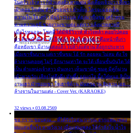
ในครัว เจ้าสาว ก็มัวแต่งตัว สวยเด่น นั่งเคียงเจ้าบ่าว ที่เขา
เฝ้าคอย ใจเต้น หัวใจของเรา ลำเค็ญ ใครจะมองเห็น
ความใน ใจ เศร้า มันร้าวระบม ต้องมาขื่นขม เศร้าตรม
ท่ามความสุขี ช่วยงานเขาแต่ง แต่เรา แล้งมาหลายปี
เมื่อไรหนอจะ โชคดี ได้มีพิธีวิวาห์ หัวใจหล้า คอยไปคอย
มา คือหน้าที่เก่า หัวใจหล้า คอยไปคอยมา คือหน้าที่เก่า
คือหยังเขา มีงานแต่งแล้ว ไปล้างแต่จาน ดั่งถูกประหาร
เมื่อเขาชื่นบาน แต่เราขื่นขม โอ้ รัก ลอยลม ไม่สม ดัง ใจ
ล้างจานคอยคู่ ไม่รู้ อีกนานเท่าใด จะได้ เลื่อนขั้นบันได ได้
เป็น ตำแหน่งเจ้าสาว มันเหงา เห็นเขามีคู่ ซมดู มีคู่ก็ม่วน
เข้าพาขวัญ เสียงโห่ตึงตึง มันซึ้ง อยู่แก่ใจ มื้อใด๋หนอ สิเป็น
งานเฮา มัวซอยเขา ใจเฮาซิด้าน มันทรมาน จับจาน เอย…
ล้างจานในงานแต่ง - Cover Ver. (KARAOKE)
32 views • 03.08.2569
ขอ กราบ ขอบคุณ.... ที่ได้รับไออุ่น การุณ จากแฟน เพลง
ผมแสนชื่นใจ หายวังเวง เมื่อแฟนเพลง ให้กำลังใจ น้ำใจ