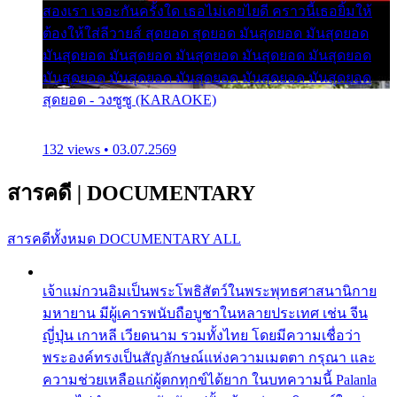
สองเรา เจอะกันครั้งใด เธอไม่เคยไยดี คราวนี้เธอยิ้มให้
ต้องให้ใส่ลีวายส์ สุดยอด สุดยอด มันสุดยอด มันสุดยอด
มันสุดยอด มันสุดยอด มันสุดยอด มันสุดยอด มันสุดยอด
มันสุดยอด มันสุดยอด มันสุดยอด มันสุดยอด มันสุดยอด
สุดยอด - วงซูซู (KARAOKE)
132 views • 03.07.2569
สารคดี
|
DOCUMENTARY
สารคดีทั้งหมด
DOCUMENTARY ALL
เจ้าแม่กวนอิมเป็นพระโพธิสัตว์ในพระพุทธศาสนานิกาย
มหายาน มีผู้เคารพนับถือบูชาในหลายประเทศ เช่น จีน
ญี่ปุ่น เกาหลี เวียดนาม รวมทั้งไทย โดยมีความเชื่อว่า
พระองค์ทรงเป็นสัญลักษณ์แห่งความเมตตา กรุณา และ
ความช่วยเหลือแก่ผู้ตกทุกข์ได้ยาก ในบทความนี้ Palanla