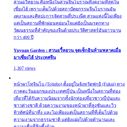
สวนอวี้หยวน คือหนึ่งในสวนจีนโบราณที่งดงามที่สุดใน
เซี่ยงไฮ้ เพราะเต็มไปด้วยสถาปัตยกรรมจีนโบราณอัน
งดงามและศิลปะการจัดสวนที่ประณีต สวนแห่งนี้ไม่เพียง
แต่เป็นสถานที่พักผ่อนหย่อนใจแต่ยังเป็นมรดกทาง
วัฒนธรรมที่สำคัญของจีนด้วยประวัติศาสตร์อันยาวนาน
กว่า 400 ปี
Yuyuan Garden : สวนอวี้หยวน จุดเช็กอินห้ามพลาดเมื่อ
มาเซี่ยงไฮ้ ประเทศจีน
1,307 views
หน้าผาโทจินโบ (Tojinbo) ตั้งอยู่ในจังหวัดฟุกุอิ (Fukui) ทาง
ภาคตะวันออกของประเทศญี่ปุ่น เป็นหนึ่งในสถานที่ท่อง
เที่ยวที่ได้รับความนิยมจากทั้งนักท่องเที่ยวชาวญี่ปุ่นและ
ชาวต่างชาติ ด้วยความงามของหน้าผาที่สูงชันและวิว
ทิวทัศน์ที่น่าทึ่ง และไม่เพียงแต่เป็นสถานที่ที่เต็มไปด้วย
ความงามจากธรรมชาติ แต่ยังแฝงไปด้วยตำนานและ
ความเชื่อที่ลึกซึ้งด้วย