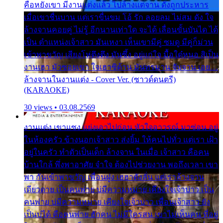
คือหยังเขา มีงานแต่งแล้ว ไปล้างแต่จาน ดั่งถูกประหาร
เมื่อเขาชื่นบาน แต่เราขื่นขม โอ้ รัก ลอยลม ไม่สม ดัง ใจ
ล้างจานคอยคู่ ไม่รู้ อีกนานเท่าใด จะได้ เลื่อนขั้นบันได ได้
เป็น ตำแหน่งเจ้าสาว มันเหงา เห็นเขามีคู่ ซมดู มีคู่ก็ม่วน
เข้าพาขวัญ เสียงโห่ตึงตึง มันซึ้ง อยู่แก่ใจ มื้อใด๋หนอ สิเป็น
งานเฮา มัวซอยเขา ใจเฮาซิด้าน มันทรมาน จับจาน เอย…
ล้างจานในงานแต่ง - Cover Ver. (ซาวด์ดนตรี)
(KARAOKE)
30 views • 03.08.2569
งานแต่ง เขาแซง แย่งเอาไปก่อน หัวใจอาวรณ์ มาซ่อน อยู่
ในห้องครัว ข้างนอกเจ้าสาว ส่งยิ้ม ให้คนไปทั่ว แต่เรา เฝ้า
อยู่ในครัว ทำตัวเป็นเด็ก ล้างจาน ในเมื่อ เจ้าสาว คือคน
บ้านใกล้ พึ่งพาอาศัย จำใจ ต้องไปช่วยงาน พอถึงเวลา เขา
พา กันเข้าพาขวัญ เพื่อนฝูง เฮฮาดังลั่น แต่เราล้างจาน
เดียวดาย เป็นคนพ่าย บ่มีความหมาย เคียงใจเจ้าบ่าว เป็น
คนพ่าย บ่มีความหมาย เคียงใจเจ้าบ่าว เพื่อนเจ้าสาว ยัง
เป็นบ่ได้ คือคนพ่าย ฮักคน ไม่มีใครสน เขาไม่เห็นคน ที่อยู่