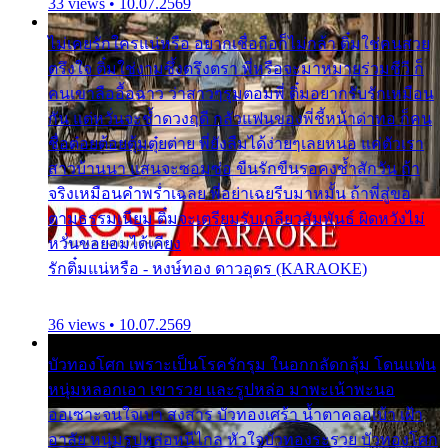
33 views • 10.07.2569
ไม่เคยรักใครแน่หรือ อยากเชื่อถือก็ไม่กล้า ติ๋มใช่คนสวย
ตรึงใจ ติ๋มใช่งามซึ้งตรึงตรา พี่หรือจะมาหมายร่วมชีวี ก็
คนเขาลืออื้อฉาว ว่าสาวๆรุมตอมพี่ ติ๋มอยากรับรักเหมือน
กัน แต่หวั่นจะช้ำดวงฤดี กลัวแฟนของพี่ชี้หน้าด่าทอ ก็คน
ชื่อต๋อยต้อยตุ้มตุ๋ยต่าย พี่ยังลืมได้ง่ายๆเลยหนอ แค่ตัวเรา
สาวบ้านนา แสนจะซอมซ่อ ขืนรักขืนรอคงช้ำสักวัน ถ้า
จริงเหมือนคำพร่ำเฉลย พี่อย่าเฉยรีบมาหมั้น ถ้าพี่สู่ขอ
ตามธรรมเนียม ติ๋มจะเตรียมรับเกลียวสัมพันธ์ ผิดหวังไม่
หวั่นขอยอมได้เคียง
รักติ๋มแน่หรือ - หงษ์ทอง ดาวอุดร (KARAOKE)
36 views • 10.07.2569
บัวทองโศก เพราะเป็นโรครักรุม ในอกกลัดกลุ้ม โดนแฟน
หนุ่มหลอกเอา เขารวย และรูปหล่อ มาพะเน้าพะนอ
ออเซาะจนใจเบา สงสาร บัวทองเศร้า น้ำตาคลอเบ้า เฝ้า
อาลัย หนุ่มรูปหล่อหนีไกล หัวใจบัวทองระรวย บัวทองโศก