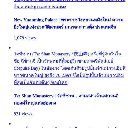
จีน สวนสนุก และการแสดง
New Yuanming Palace | พระราชวังหยวนหมิงใหม่ ความ
ยิ่งใหญ่แห่งประวัติศาสตร์ มณฑลกวางตุ้ง ประเทศจีน
1,078 views
วัดซีซ่าน (Tsz Shan Monastery / 慈山寺) หรือที่รู้จักกันใน
ชื่อ ฉี่ซ้านจี๋ เป็นวัดพุทธที่ตั้งอยู่ริมชายหาดรีพัลส์เบย์
(Repulse Bay) ในฮ่องกง โดดเด่นด้วยรูปปั้นเจ้าแม่กวนอิมสี
ขาวขนาดใหญ่ สูงถึง 76 เมตร ซึ่งเป็นรูปปั้นเจ้าแม่กวนอิม
ที่สูงเป็นอันดับต้นๆ ของโลก
Tsz Shan Monastery | วัดซีซ่าน…งามสง่าเจ้าแม่กวนอิ
มองค์ใหญ่แห่งฮ่องกง
831 views