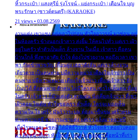
หิ้วกระเป๋า | แสงสุรีย์ รุ่งโรจน์ - แย่งกระเป๋า | เตือนใจ บุญ
พระรักษา (ซาวด์ดนตรี) (KARAOKE)
21 views • 03.08.2569
งานแต่ง เขาแซง แย่งเอาไปก่อน หัวใจอาวรณ์ มาซ่อน อยู่
ในห้องครัว ข้างนอกเจ้าสาว ส่งยิ้ม ให้คนไปทั่ว แต่เรา เฝ้า
อยู่ในครัว ทำตัวเป็นเด็ก ล้างจาน ในเมื่อ เจ้าสาว คือคน
บ้านใกล้ พึ่งพาอาศัย จำใจ ต้องไปช่วยงาน พอถึงเวลา เขา
พา กันเข้าพาขวัญ เพื่อนฝูง เฮฮาดังลั่น แต่เราล้างจาน
เดียวดาย เป็นคนพ่าย บ่มีความหมาย เคียงใจเจ้าบ่าว เป็น
คนพ่าย บ่มีความหมาย เคียงใจเจ้าบ่าว เพื่อนเจ้าสาว ยัง
เป็นบ่ได้ คือคนพ่าย ฮักคน ไม่มีใครสน เขาไม่เห็นคน ที่อยู่
ในครัว เจ้าสาว ก็มัวแต่งตัว สวยเด่น นั่งเคียงเจ้าบ่าว ที่เขา
เฝ้าคอย ใจเต้น หัวใจของเรา ลำเค็ญ ใครจะมองเห็น
ความใน ใจ เศร้า มันร้าวระบม ต้องมาขื่นขม เศร้าตรม
ท่ามความสุขี ช่วยงานเขาแต่ง แต่เรา แล้งมาหลายปี
เมื่อไรหนอจะ โชคดี ได้มีพิธีวิวาห์ หัวใจหล้า คอยไปคอย
มา คือหน้าที่เก่า หัวใจหล้า คอยไปคอยมา คือหน้าที่เก่า