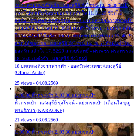
24:27 สามเณรกำพร้า - แสงสุรีย์ รุ่งโรจน์ 10. 28:08 ไม่มี
เวลาไปหาเมียน้อย - ยอดรัก สลักใจ 11. 31:29 ชีวิตไอ้
ธรรม - ศรเพชร ศรสุพรรณ 12. 35:26 ทหารอากาศขาดรัก
- แสงสุรีย์ รุ่งโรจน์ 13. 39:01 คนหัวใจโทรม - ยอดรัก สลัก
ใจ 14. 42:49 ไอ้หวังตายแน่ - ศรเพชร ศรสุพรรณ 15. 46:35
ธาตุแท้ของเธอ - แสงสุรีย์ รุ่งโรจน์ 16. 49:57 กำนันกำใน -
ยอดรัก สลักใจ 17. 52:29 สาวบริสุทธิ์ - ศรเพชร ศรสุพรรณ
18. 56:05 แต๋วจ๋า - แสงสุรีย์ รุ่งโรจน์
18 บทเพลงดังจากฟากฟ้า - ยอดรัก/ศรเพชร/แสงสุรีย์
(Official Audio)
25 views • 04.08.2569
1. 00:00 หิ้วกระเป๋า 2. 03:30 แย่งกระเป๋า
หิ้วกระเป๋า | แสงสุรีย์ รุ่งโรจน์ - แย่งกระเป๋า | เตือนใจ บุญ
พระรักษา (KARAOKE)
21 views • 03.08.2569
1. 00:00 หิ้วกระเป๋า 2. 03:30 แย่งกระเป๋า