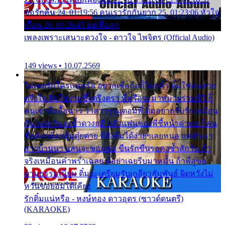
ขอรักคืน 24. 01:19:56 คนเรารักกันยาก 25. 01:23:06 หัวใจ
เถื่อน 26. 01:26:45 อยู่เพื่อลูก
เพลงเพราะเสนาะดวงใจ - ดาวใจ ไพจิตร (Official Audio)
149 views • 10.07.2569
ไม่เคยรักใครแน่หรือ อยากเชื่อถือก็ไม่กล้า ติ๋มใช่คนสวย
ตรึงใจ ติ๋มใช่งามซึ้งตรึงตรา พี่หรือจะมาหมายร่วมชีวี ก็
คนเขาลืออื้อฉาว ว่าสาวๆรุมตอมพี่ ติ๋มอยากรับรักเหมือน
กัน แต่หวั่นจะช้ำดวงฤดี กลัวแฟนของพี่ชี้หน้าด่าทอ ก็คน
ชื่อต๋อยต้อยตุ้มตุ๋ยต่าย พี่ยังลืมได้ง่ายๆเลยหนอ แค่ตัวเรา
สาวบ้านนา แสนจะซอมซ่อ ขืนรักขืนรอคงช้ำสักวัน ถ้า
จริงเหมือนคำพร่ำเฉลย พี่อย่าเฉยรีบมาหมั้น ถ้าพี่สู่ขอ
ตามธรรมเนียม ติ๋มจะเตรียมรับเกลียวสัมพันธ์ ผิดหวังไม่
หวั่นขอยอมได้เคียง
รักติ๋มแน่หรือ - หงษ์ทอง ดาวอุดร (ซาวด์ดนตรี)
(KARAOKE)