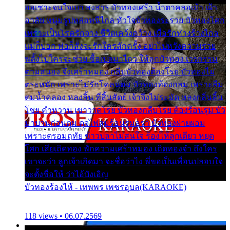
ออเซาะจนใจเบา สงสาร บัวทองเศร้า น้ำตาคลอเบ้า เฝ้า
อาลัย หนุ่มรูปหล่อหนีไกล หัวใจบัวทองระรวย บัวทองโศก
เพราะเป็นโรครักจาง ชีวิตเคว้งคว้าง เมื่อรักห่างร้างไกล
แม่ก็บอก พ่อก็สั่งจะรักใครสักครั้ง อย่าไปหวังความรวย
พลั้งไปใครจะช่วย ซื้อเปลมาไกว ให้ลูกบัวทอง เวรกรรม
ตามสนอง จึงเศร้าหมอง กลีบบัวทองต้องโรย บัวทองไม่
ตระหนัก เพราะไม่รักโคลนตม บัวทองท้องกลม เพราะลืม
ตมน้ำคลอง หลงลิ้น ที่สิ้นสัตย์ เจ้าจึงไม่ระมัด หลงกลิ่นลิ้น
โชย คำหวาน เขาวาดโรย บัวทองกลีบโรย ต้องร้อนรุม บัว
มาบานก่อนตูม ดุจไฟสุมร้อนรุมอุรา บัวทองผ่ายผอม
เพราะตรอมฤทัย ข้าวปลาไม่สนใจ ร้องไห้ลูกเดียว หยุด
โศก เสียเถิดทอง พักความเศร้าหมอง เถิดทองจ๋า ถึงใคร
เขาจะว่า ลูกเจ้าเกิดมา จะชื่อว่าไง พี่ขอเป็นเพื่อนปลอบใจ
จะตั้งชื่อให้ ว่าไอ้บังเอิญ
บัวทองร้องไห้ - เทพพร เพชรอุบล(KARAOKE)
118 views • 06.07.2569