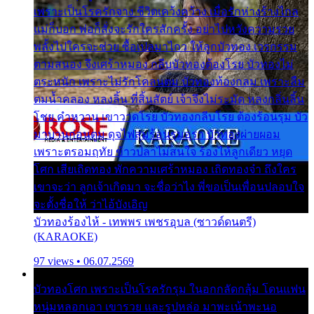
เพราะเป็นโรครักจาง ชีวิตเคว้งคว้าง เมื่อรักห่างร้างไกล
แม่ก็บอก พ่อก็สั่งจะรักใครสักครั้ง อย่าไปหวังความรวย
พลั้งไปใครจะช่วย ซื้อเปลมาไกว ให้ลูกบัวทอง เวรกรรม
ตามสนอง จึงเศร้าหมอง กลีบบัวทองต้องโรย บัวทองไม่
ตระหนัก เพราะไม่รักโคลนตม บัวทองท้องกลม เพราะลืม
ตมน้ำคลอง หลงลิ้น ที่สิ้นสัตย์ เจ้าจึงไม่ระมัด หลงกลิ่นลิ้น
โชย คำหวาน เขาวาดโรย บัวทองกลีบโรย ต้องร้อนรุม บัว
มาบานก่อนตูม ดุจไฟสุมร้อนรุมอุรา บัวทองผ่ายผอม
เพราะตรอมฤทัย ข้าวปลาไม่สนใจ ร้องไห้ลูกเดียว หยุด
โศก เสียเถิดทอง พักความเศร้าหมอง เถิดทองจ๋า ถึงใคร
เขาจะว่า ลูกเจ้าเกิดมา จะชื่อว่าไง พี่ขอเป็นเพื่อนปลอบใจ
จะตั้งชื่อให้ ว่าไอ้บังเอิญ
บัวทองร้องไห้ - เทพพร เพชรอุบล (ซาวด์ดนตรี)
(KARAOKE)
97 views • 06.07.2569
บัวทองโศก เพราะเป็นโรครักรุม ในอกกลัดกลุ้ม โดนแฟน
หนุ่มหลอกเอา เขารวย และรูปหล่อ มาพะเน้าพะนอ