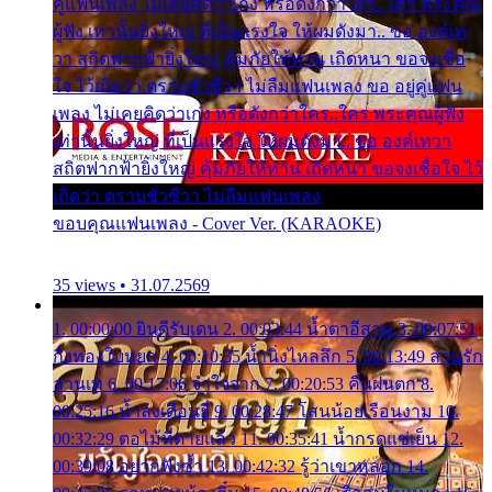
คู่แฟนเพลง ไม่เคยคิดว่าเก่ง หรือดังกว่าใคร..ใคร พระคุณ
ผู้ฟัง เท่านั้นยิ่งใหญ่ ที่เป็นแรงใจ ให้ผมดังมา.. ขอ องค์เท
วา สถิตฟากฟ้ายิ่งใหญ่ คุ้มภัยให้ท่าน เถิดหนา ขอจงเชื่อ
ใจ ไว้เถิดว่า ตราบชั่วชีวา ไม่ลืมแฟนเพลง ขอ อยู่คู่แฟน
เพลง ไม่เคยคิดว่าเก่ง หรือดังกว่าใคร..ใคร พระคุณผู้ฟัง
เท่านั้นยิ่งใหญ่ ที่เป็นแรงใจ ให้ผมดังมา.. ขอ องค์เทวา
สถิตฟากฟ้ายิ่งใหญ่ คุ้มภัยให้ท่าน เถิดหนา ขอจงเชื่อใจ ไว้
เถิดว่า ตราบชั่วชีวา ไม่ลืมแฟนเพลง
ขอบคุณแฟนเพลง - Cover Ver. (KARAOKE)
35 views • 31.07.2569
1. 00:00:00 ยินดีรับเดน 2. 00:03:44 น้ำตาอีสาน 3. 00:07:51
กิ่งทองใบหยก 4. 00:10:35 น้ำนิ่งไหลลึก 5. 00:13:49 ลานรัก
ลานเท 6. 00:17:06 จำใจจาก 7. 00:20:53 คืนฝนตก 8.
00:25:16 น้ำลงเดือนยี่ 9. 00:28:47 โสนน้อยเรือนงาม 10.
00:32:29 ตอไม้ที่ตายแล้ว 11. 00:35:41 น้ำกรดแช่เย็น 12.
00:39:08 อยากฟังซ้ำ 13. 00:42:32 รู้ว่าเขาหลอก 14.