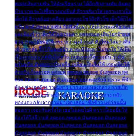
พ่อส่งเงินสามพัน ให้ฉันเรียนราม ได้อีกสักสามพัน ฉันคง
บ๊าย บาย จะไปซื้อกางเกงยีนส์ ลีวายส์มาใส่ เพราะเราเป็น
เด็กใต้ ลีวายส์อย่างเดียว อยากจะโชว์ถึงหิวโซ เด็กใต้ก็ไม่
หวั่น ตกตัวละหลายพัน กัดฟันซื้อมา ให้เด็กเทพเหลียวมอง
และต้องรู้ว่า เด็กใต้ไม่ธรรมดา แต่สุดยอด เดินโยกย้ายเย
ยวน กวนโอ๊ยพอได้ เพราะว่านุ่งลีวายส์ ตัวใหม่ใส่มา เดิน
เข้ามหาลัย จิ๊กโก๊มองหน้า ท่าจะมีปัญหา ไม่พอใจ ได้เป็น
เรื่องแน่นอน แต่ฉันไม่หวั่น เลยแหลงใต้ถามมัน ว่ามัน
พรั่นพรือ มันตอบว่าไม่พรื่อ เปลี่ยนเป็นยิ้มให้ เจอะเด็กใต้
ด้วยกัน ก็เลยรอด สุดยอด สุดยอด สุดยอด มันสุดยอด สุด
ยอด สุดยอด สุดยอด มันสุดยอด แอบหลงรักสาวราม ที่พัก
ห้องเช่า เธอผิวขาวผมยาว ปากแดงแหลงกลาง ถูกสเป็ก
จริงเธอ อยู่ห้องข้างข้าง อยากเข้าไปแหลงกลาง กลัว
ทองแดง กลับจากรามมาเจอ เธอมาซื้อข้าว แต่ก่อนนั้น
สองเรา เจอะกันครั้งใด เธอไม่เคยไยดี คราวนี้เธอยิ้มให้
ต้องให้ใส่ลีวายส์ สุดยอด สุดยอด มันสุดยอด มันสุดยอด
มันสุดยอด มันสุดยอด มันสุดยอด มันสุดยอด มันสุดยอด
มันสุดยอด มันสุดยอด มันสุดยอด มันสุดยอด มันสุดยอด