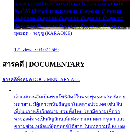
สองเรา เจอะกันครั้งใด เธอไม่เคยไยดี คราวนี้เธอยิ้มให้
ต้องให้ใส่ลีวายส์ สุดยอด สุดยอด มันสุดยอด มันสุดยอด
มันสุดยอด มันสุดยอด มันสุดยอด มันสุดยอด มันสุดยอด
มันสุดยอด มันสุดยอด มันสุดยอด มันสุดยอด มันสุดยอด
สุดยอด - วงซูซู (KARAOKE)
121 views • 03.07.2569
สารคดี
|
DOCUMENTARY
สารคดีทั้งหมด
DOCUMENTARY ALL
เจ้าแม่กวนอิมเป็นพระโพธิสัตว์ในพระพุทธศาสนานิกาย
มหายาน มีผู้เคารพนับถือบูชาในหลายประเทศ เช่น จีน
ญี่ปุ่น เกาหลี เวียดนาม รวมทั้งไทย โดยมีความเชื่อว่า
พระองค์ทรงเป็นสัญลักษณ์แห่งความเมตตา กรุณา และ
ความช่วยเหลือแก่ผู้ตกทุกข์ได้ยาก ในบทความนี้ Palanla