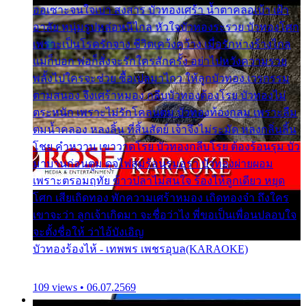
ออเซาะจนใจเบา สงสาร บัวทองเศร้า น้ำตาคลอเบ้า เฝ้า
อาลัย หนุ่มรูปหล่อหนีไกล หัวใจบัวทองระรวย บัวทองโศก
เพราะเป็นโรครักจาง ชีวิตเคว้งคว้าง เมื่อรักห่างร้างไกล
แม่ก็บอก พ่อก็สั่งจะรักใครสักครั้ง อย่าไปหวังความรวย
พลั้งไปใครจะช่วย ซื้อเปลมาไกว ให้ลูกบัวทอง เวรกรรม
ตามสนอง จึงเศร้าหมอง กลีบบัวทองต้องโรย บัวทองไม่
ตระหนัก เพราะไม่รักโคลนตม บัวทองท้องกลม เพราะลืม
ตมน้ำคลอง หลงลิ้น ที่สิ้นสัตย์ เจ้าจึงไม่ระมัด หลงกลิ่นลิ้น
โชย คำหวาน เขาวาดโรย บัวทองกลีบโรย ต้องร้อนรุม บัว
มาบานก่อนตูม ดุจไฟสุมร้อนรุมอุรา บัวทองผ่ายผอม
เพราะตรอมฤทัย ข้าวปลาไม่สนใจ ร้องไห้ลูกเดียว หยุด
โศก เสียเถิดทอง พักความเศร้าหมอง เถิดทองจ๋า ถึงใคร
เขาจะว่า ลูกเจ้าเกิดมา จะชื่อว่าไง พี่ขอเป็นเพื่อนปลอบใจ
จะตั้งชื่อให้ ว่าไอ้บังเอิญ
บัวทองร้องไห้ - เทพพร เพชรอุบล(KARAOKE)
109 views • 06.07.2569