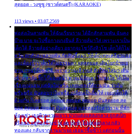
สุดยอด - วงซูซู (ซาวด์ดนตรี) (KARAOKE)
113 views • 03.07.2569
พ่อส่งเงินสามพัน ให้ฉันเรียนราม ได้อีกสักสามพัน ฉันคง
บ๊าย บาย จะไปซื้อกางเกงยีนส์ ลีวายส์มาใส่ เพราะเราเป็น
เด็กใต้ ลีวายส์อย่างเดียว อยากจะโชว์ถึงหิวโซ เด็กใต้ก็ไม่
หวั่น ตกตัวละหลายพัน กัดฟันซื้อมา ให้เด็กเทพเหลียวมอง
และต้องรู้ว่า เด็กใต้ไม่ธรรมดา แต่สุดยอด เดินโยกย้ายเย
ยวน กวนโอ๊ยพอได้ เพราะว่านุ่งลีวายส์ ตัวใหม่ใส่มา เดิน
เข้ามหาลัย จิ๊กโก๊มองหน้า ท่าจะมีปัญหา ไม่พอใจ ได้เป็น
เรื่องแน่นอน แต่ฉันไม่หวั่น เลยแหลงใต้ถามมัน ว่ามัน
พรั่นพรือ มันตอบว่าไม่พรื่อ เปลี่ยนเป็นยิ้มให้ เจอะเด็กใต้
ด้วยกัน ก็เลยรอด สุดยอด สุดยอด สุดยอด มันสุดยอด สุด
ยอด สุดยอด สุดยอด มันสุดยอด แอบหลงรักสาวราม ที่พัก
ห้องเช่า เธอผิวขาวผมยาว ปากแดงแหลงกลาง ถูกสเป็ก
จริงเธอ อยู่ห้องข้างข้าง อยากเข้าไปแหลงกลาง กลัว
ทองแดง กลับจากรามมาเจอ เธอมาซื้อข้าว แต่ก่อนนั้น