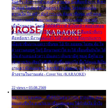
ในครัว เจ้าสาว ก็มัวแต่งตัว สวยเด่น นั่งเคียงเจ้าบ่าว ที่เขา
เฝ้าคอย ใจเต้น หัวใจของเรา ลำเค็ญ ใครจะมองเห็น
ความใน ใจ เศร้า มันร้าวระบม ต้องมาขื่นขม เศร้าตรม
ท่ามความสุขี ช่วยงานเขาแต่ง แต่เรา แล้งมาหลายปี
เมื่อไรหนอจะ โชคดี ได้มีพิธีวิวาห์ หัวใจหล้า คอยไปคอย
มา คือหน้าที่เก่า หัวใจหล้า คอยไปคอยมา คือหน้าที่เก่า
คือหยังเขา มีงานแต่งแล้ว ไปล้างแต่จาน ดั่งถูกประหาร
เมื่อเขาชื่นบาน แต่เราขื่นขม โอ้ รัก ลอยลม ไม่สม ดัง ใจ
ล้างจานคอยคู่ ไม่รู้ อีกนานเท่าใด จะได้ เลื่อนขั้นบันได ได้
เป็น ตำแหน่งเจ้าสาว มันเหงา เห็นเขามีคู่ ซมดู มีคู่ก็ม่วน
เข้าพาขวัญ เสียงโห่ตึงตึง มันซึ้ง อยู่แก่ใจ มื้อใด๋หนอ สิเป็น
งานเฮา มัวซอยเขา ใจเฮาซิด้าน มันทรมาน จับจาน เอย…
ล้างจานในงานแต่ง - Cover Ver. (KARAOKE)
22 views • 03.08.2569
ขอ กราบ ขอบคุณ.... ที่ได้รับไออุ่น การุณ จากแฟน เพลง
ผมแสนชื่นใจ หายวังเวง เมื่อแฟนเพลง ให้กำลังใจ น้ำใจ