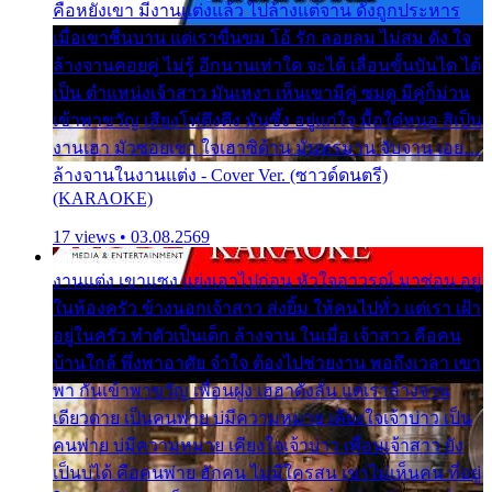
คือหยังเขา มีงานแต่งแล้ว ไปล้างแต่จาน ดั่งถูกประหาร
เมื่อเขาชื่นบาน แต่เราขื่นขม โอ้ รัก ลอยลม ไม่สม ดัง ใจ
ล้างจานคอยคู่ ไม่รู้ อีกนานเท่าใด จะได้ เลื่อนขั้นบันได ได้
เป็น ตำแหน่งเจ้าสาว มันเหงา เห็นเขามีคู่ ซมดู มีคู่ก็ม่วน
เข้าพาขวัญ เสียงโห่ตึงตึง มันซึ้ง อยู่แก่ใจ มื้อใด๋หนอ สิเป็น
งานเฮา มัวซอยเขา ใจเฮาซิด้าน มันทรมาน จับจาน เอย…
ล้างจานในงานแต่ง - Cover Ver. (ซาวด์ดนตรี)
(KARAOKE)
17 views • 03.08.2569
งานแต่ง เขาแซง แย่งเอาไปก่อน หัวใจอาวรณ์ มาซ่อน อยู่
ในห้องครัว ข้างนอกเจ้าสาว ส่งยิ้ม ให้คนไปทั่ว แต่เรา เฝ้า
อยู่ในครัว ทำตัวเป็นเด็ก ล้างจาน ในเมื่อ เจ้าสาว คือคน
บ้านใกล้ พึ่งพาอาศัย จำใจ ต้องไปช่วยงาน พอถึงเวลา เขา
พา กันเข้าพาขวัญ เพื่อนฝูง เฮฮาดังลั่น แต่เราล้างจาน
เดียวดาย เป็นคนพ่าย บ่มีความหมาย เคียงใจเจ้าบ่าว เป็น
คนพ่าย บ่มีความหมาย เคียงใจเจ้าบ่าว เพื่อนเจ้าสาว ยัง
เป็นบ่ได้ คือคนพ่าย ฮักคน ไม่มีใครสน เขาไม่เห็นคน ที่อยู่