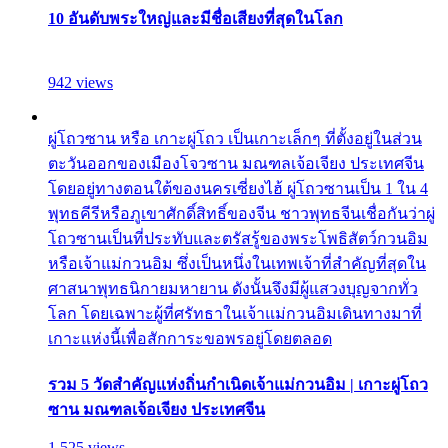
10 อันดับพระใหญ่และมีชื่อเสียงที่สุดในโลก
942 views
ผู่โถวซาน หรือ เกาะผู่โถว เป็นเกาะเล็กๆ ที่ตั้งอยู่ในส่วน
ตะวันออกของเมืองโจวซาน มณฑลเจ้อเจียง ประเทศจีน
โดยอยู่ทางตอนใต้ของนครเซี่ยงไฮ้ ผู่โถวซานเป็น 1 ใน 4
พุทธคีรีหรือภูเขาศักดิ์สิทธิ์ของจีน ชาวพุทธจีนเชื่อกันว่าผู่
โถวซานเป็นที่ประทับและตรัสรู้ของพระโพธิสัตว์กวนอิม
หรือเจ้าแม่กวนอิม ซึ่งเป็นหนึ่งในเทพเจ้าที่สำคัญที่สุดใน
ศาสนาพุทธนิกายมหายาน ดังนั้นจึงมีผู้แสวงบุญจากทั่ว
โลก โดยเฉพาะผู้ที่ศรัทธาในเจ้าแม่กวนอิมเดินทางมาที่
เกาะแห่งนี้เพื่อสักการะขอพรอยู่โดยตลอด
รวม 5 วัดสำคัญแห่งถิ่นกำเนิดเจ้าแม่กวนอิม | เกาะผู่โถว
ซาน มณฑลเจ้อเจียง ประเทศจีน
1,525 views