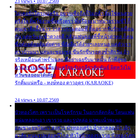
23 views • 10.07.2569
ไม่เคยรักใครแน่หรือ อยากเชื่อถือก็ไม่กล้า ติ๋มใช่คนสวย
ตรึงใจ ติ๋มใช่งามซึ้งตรึงตรา พี่หรือจะมาหมายร่วมชีวี ก็
คนเขาลืออื้อฉาว ว่าสาวๆรุมตอมพี่ ติ๋มอยากรับรักเหมือน
กัน แต่หวั่นจะช้ำดวงฤดี กลัวแฟนของพี่ชี้หน้าด่าทอ ก็คน
ชื่อต๋อยต้อยตุ้มตุ๋ยต่าย พี่ยังลืมได้ง่ายๆเลยหนอ แค่ตัวเรา
สาวบ้านนา แสนจะซอมซ่อ ขืนรักขืนรอคงช้ำสักวัน ถ้า
จริงเหมือนคำพร่ำเฉลย พี่อย่าเฉยรีบมาหมั้น ถ้าพี่สู่ขอ
ตามธรรมเนียม ติ๋มจะเตรียมรับเกลียวสัมพันธ์ ผิดหวังไม่
หวั่นขอยอมได้เคียง
รักติ๋มแน่หรือ - หงษ์ทอง ดาวอุดร (KARAOKE)
24 views • 10.07.2569
บัวทองโศก เพราะเป็นโรครักรุม ในอกกลัดกลุ้ม โดนแฟน
หนุ่มหลอกเอา เขารวย และรูปหล่อ มาพะเน้าพะนอ
ออเซาะจนใจเบา สงสาร บัวทองเศร้า น้ำตาคลอเบ้า เฝ้า
อาลัย หนุ่มรูปหล่อหนีไกล หัวใจบัวทองระรวย บัวทองโศก