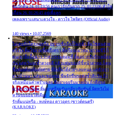
ขอรักคืน 24. 01:19:56 คนเรารักกันยาก 25. 01:23:06 หัวใจ
เถื่อน 26. 01:26:45 อยู่เพื่อลูก
เพลงเพราะเสนาะดวงใจ - ดาวใจ ไพจิตร (Official Audio)
140 views • 10.07.2569
ไม่เคยรักใครแน่หรือ อยากเชื่อถือก็ไม่กล้า ติ๋มใช่คนสวย
ตรึงใจ ติ๋มใช่งามซึ้งตรึงตรา พี่หรือจะมาหมายร่วมชีวี ก็
คนเขาลืออื้อฉาว ว่าสาวๆรุมตอมพี่ ติ๋มอยากรับรักเหมือน
กัน แต่หวั่นจะช้ำดวงฤดี กลัวแฟนของพี่ชี้หน้าด่าทอ ก็คน
ชื่อต๋อยต้อยตุ้มตุ๋ยต่าย พี่ยังลืมได้ง่ายๆเลยหนอ แค่ตัวเรา
สาวบ้านนา แสนจะซอมซ่อ ขืนรักขืนรอคงช้ำสักวัน ถ้า
จริงเหมือนคำพร่ำเฉลย พี่อย่าเฉยรีบมาหมั้น ถ้าพี่สู่ขอ
ตามธรรมเนียม ติ๋มจะเตรียมรับเกลียวสัมพันธ์ ผิดหวังไม่
หวั่นขอยอมได้เคียง
รักติ๋มแน่หรือ - หงษ์ทอง ดาวอุดร (ซาวด์ดนตรี)
(KARAOKE)