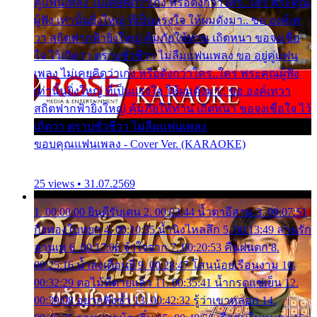
คู่แฟนเพลง ไม่เคยคิดว่าเก่ง หรือดังกว่าใคร..ใคร พระคุณ
ผู้ฟัง เท่านั้นยิ่งใหญ่ ที่เป็นแรงใจ ให้ผมดังมา.. ขอ องค์เท
วา สถิตฟากฟ้ายิ่งใหญ่ คุ้มภัยให้ท่าน เถิดหนา ขอจงเชื่อ
ใจ ไว้เถิดว่า ตราบชั่วชีวา ไม่ลืมแฟนเพลง ขอ อยู่คู่แฟน
เพลง ไม่เคยคิดว่าเก่ง หรือดังกว่าใคร..ใคร พระคุณผู้ฟัง
เท่านั้นยิ่งใหญ่ ที่เป็นแรงใจ ให้ผมดังมา.. ขอ องค์เทวา
สถิตฟากฟ้ายิ่งใหญ่ คุ้มภัยให้ท่าน เถิดหนา ขอจงเชื่อใจ ไว้
เถิดว่า ตราบชั่วชีวา ไม่ลืมแฟนเพลง
ขอบคุณแฟนเพลง - Cover Ver. (KARAOKE)
25 views • 31.07.2569
1. 00:00:00 ยินดีรับเดน 2. 00:03:44 น้ำตาอีสาน 3. 00:07:51
กิ่งทองใบหยก 4. 00:10:35 น้ำนิ่งไหลลึก 5. 00:13:49 ลานรัก
ลานเท 6. 00:17:06 จำใจจาก 7. 00:20:53 คืนฝนตก 8.
00:25:16 น้ำลงเดือนยี่ 9. 00:28:47 โสนน้อยเรือนงาม 10.
00:32:29 ตอไม้ที่ตายแล้ว 11. 00:35:41 น้ำกรดแช่เย็น 12.
00:39:08 อยากฟังซ้ำ 13. 00:42:32 รู้ว่าเขาหลอก 14.