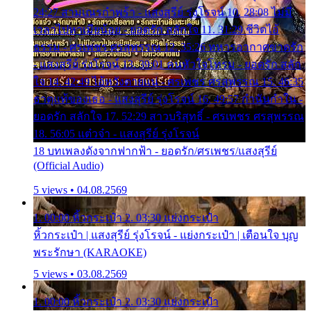
24:27 สามเณรกำพร้า - แสงสุรีย์ รุ่งโรจน์ 10. 28:08 ไม่มี
เวลาไปหาเมียน้อย - ยอดรัก สลักใจ 11. 31:29 ชีวิตไอ้
ธรรม - ศรเพชร ศรสุพรรณ 12. 35:26 ทหารอากาศขาดรัก
- แสงสุรีย์ รุ่งโรจน์ 13. 39:01 คนหัวใจโทรม - ยอดรัก สลัก
ใจ 14. 42:49 ไอ้หวังตายแน่ - ศรเพชร ศรสุพรรณ 15. 46:35
ธาตุแท้ของเธอ - แสงสุรีย์ รุ่งโรจน์ 16. 49:57 กำนันกำใน -
ยอดรัก สลักใจ 17. 52:29 สาวบริสุทธิ์ - ศรเพชร ศรสุพรรณ
18. 56:05 แต๋วจ๋า - แสงสุรีย์ รุ่งโรจน์
18 บทเพลงดังจากฟากฟ้า - ยอดรัก/ศรเพชร/แสงสุรีย์
(Official Audio)
5 views • 04.08.2569
1. 00:00 หิ้วกระเป๋า 2. 03:30 แย่งกระเป๋า
หิ้วกระเป๋า | แสงสุรีย์ รุ่งโรจน์ - แย่งกระเป๋า | เตือนใจ บุญ
พระรักษา (KARAOKE)
5 views • 03.08.2569
1. 00:00 หิ้วกระเป๋า 2. 03:30 แย่งกระเป๋า