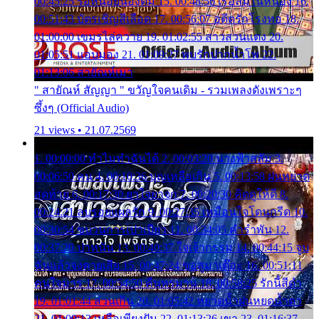
00:45:25 รอหน่อยน้องติ๋ม 15. 00:48:56 เรือล่มในหนอง 16.
00:51:43 บัตรเชิญสีเลือด 17. 00:56:07 อดีตรักโรงทอ 18.
01:00:00 เขมรไล่ควาย 19. 01:02:55 สาวสวนแตง 20.
01:05:51 แอบมอง 21. 01:09:27 พบรักปากน้ำโพ 22.
01:13:06 สายัณห์เมา
" สายัณห์ สัญญา " ขวัญใจคนเดิม - รวมเพลงดังเพราะๆ
ซึ้งๆ (Official Audio)
21 views • 21.07.2569
1. 00:00:00 ทำไมทำฉันได้ 2. 00:03:20 นางฟ้าสลัม 3.
00:06:50 คน 4. 00:10:36 บุญเหลือเกิน 5. 00:13:58 ฝนหยาด
สุดท้าย 6. 00:17:30 ยาใจยาจก 7. 00:20:30 คิดดูให้ดี 8.
00:24:21 ลบรอยแผลรัก 9. 00:27:35 เหมือนใจโดนกรีด 10.
00:30:54 ขบวนการเปาเปียว 11. 00:34:05 คำรำพัน 12.
00:37:20 ปาหนัน 13. 00:40:37 ใจเจ้ากรรม 14. 00:44:15 จูบ
ฉันแล้วจงตายเสีย 15. 00:47:24 ขอสูมาเต๊อะ 16. 00:51:11
คนใจมาร 17. 00:54:50 คืนทรมาน 18. 00:58:25 รักนี้สีดำ
19. 01:01:44 ส่วนเกิน 20. 01:05:42 หยาดน้ำฝนหยดน้ำตา
21. 01:09:13 เหลือเพียงฝัน 22. 01:13:26 เขา 23. 01:16:37