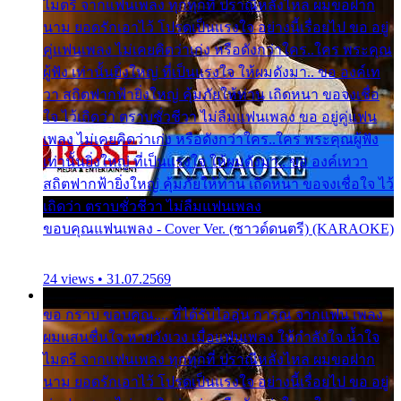
ไมตรี จากแฟนเพลง ทุกทุกที่ ปราณีหลั่งไหล ผมขอฝาก
นาม ยอดรักเอาไว้ โปรดเป็นแรงใจ อย่างนี้เรื่อยไป ขอ อยู่
คู่แฟนเพลง ไม่เคยคิดว่าเก่ง หรือดังกว่าใคร..ใคร พระคุณ
ผู้ฟัง เท่านั้นยิ่งใหญ่ ที่เป็นแรงใจ ให้ผมดังมา.. ขอ องค์เท
วา สถิตฟากฟ้ายิ่งใหญ่ คุ้มภัยให้ท่าน เถิดหนา ขอจงเชื่อ
ใจ ไว้เถิดว่า ตราบชั่วชีวา ไม่ลืมแฟนเพลง ขอ อยู่คู่แฟน
เพลง ไม่เคยคิดว่าเก่ง หรือดังกว่าใคร..ใคร พระคุณผู้ฟัง
เท่านั้นยิ่งใหญ่ ที่เป็นแรงใจ ให้ผมดังมา.. ขอ องค์เทวา
สถิตฟากฟ้ายิ่งใหญ่ คุ้มภัยให้ท่าน เถิดหนา ขอจงเชื่อใจ ไว้
เถิดว่า ตราบชั่วชีวา ไม่ลืมแฟนเพลง
ขอบคุณแฟนเพลง - Cover Ver. (ซาวด์ดนตรี) (KARAOKE)
24 views • 31.07.2569
ขอ กราบ ขอบคุณ.... ที่ได้รับไออุ่น การุณ จากแฟน เพลง
ผมแสนชื่นใจ หายวังเวง เมื่อแฟนเพลง ให้กำลังใจ น้ำใจ
ไมตรี จากแฟนเพลง ทุกทุกที่ ปราณีหลั่งไหล ผมขอฝาก
นาม ยอดรักเอาไว้ โปรดเป็นแรงใจ อย่างนี้เรื่อยไป ขอ อยู่