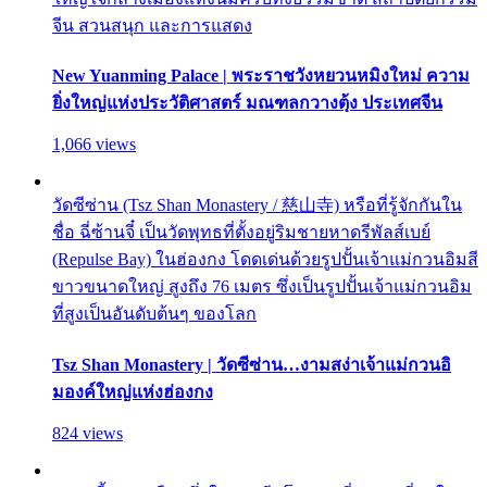
จีน สวนสนุก และการแสดง
New Yuanming Palace | พระราชวังหยวนหมิงใหม่ ความ
ยิ่งใหญ่แห่งประวัติศาสตร์ มณฑลกวางตุ้ง ประเทศจีน
1,066 views
วัดซีซ่าน (Tsz Shan Monastery / 慈山寺) หรือที่รู้จักกันใน
ชื่อ ฉี่ซ้านจี๋ เป็นวัดพุทธที่ตั้งอยู่ริมชายหาดรีพัลส์เบย์
(Repulse Bay) ในฮ่องกง โดดเด่นด้วยรูปปั้นเจ้าแม่กวนอิมสี
ขาวขนาดใหญ่ สูงถึง 76 เมตร ซึ่งเป็นรูปปั้นเจ้าแม่กวนอิม
ที่สูงเป็นอันดับต้นๆ ของโลก
Tsz Shan Monastery | วัดซีซ่าน…งามสง่าเจ้าแม่กวนอิ
มองค์ใหญ่แห่งฮ่องกง
824 views