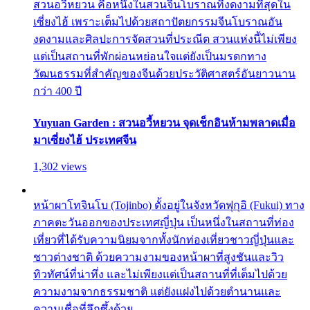
สวนอวี้หยวน คือหนึ่งในสวนจีนโบราณที่งดงามที่สุดใน
เซี่ยงไฮ้ เพราะเต็มไปด้วยสถาปัตยกรรมจีนโบราณอัน
งดงามและศิลปะการจัดสวนที่ประณีต สวนแห่งนี้ไม่เพียง
แต่เป็นสถานที่พักผ่อนหย่อนใจแต่ยังเป็นมรดกทาง
วัฒนธรรมที่สำคัญของจีนด้วยประวัติศาสตร์อันยาวนาน
กว่า 400 ปี
Yuyuan Garden : สวนอวี้หยวน จุดเช็กอินห้ามพลาดเมื่อ
มาเซี่ยงไฮ้ ประเทศจีน
1,302 views
หน้าผาโทจินโบ (Tojinbo) ตั้งอยู่ในจังหวัดฟุกุอิ (Fukui) ทาง
ภาคตะวันออกของประเทศญี่ปุ่น เป็นหนึ่งในสถานที่ท่อง
เที่ยวที่ได้รับความนิยมจากทั้งนักท่องเที่ยวชาวญี่ปุ่นและ
ชาวต่างชาติ ด้วยความงามของหน้าผาที่สูงชันและวิว
ทิวทัศน์ที่น่าทึ่ง และไม่เพียงแต่เป็นสถานที่ที่เต็มไปด้วย
ความงามจากธรรมชาติ แต่ยังแฝงไปด้วยตำนานและ
ความเชื่อที่ลึกซึ้งด้วย