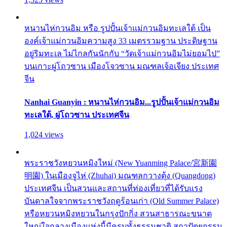
หนานไห่กวนอิม หรือ รูปปั้นเจ้าแม่กวนอิมทะเลใต้ เป็น
องค์เจ้าแม่กวนอิมความสูง 33 เมตรรวมฐาน ประดิษฐาน
อยู่ริมทะเล ไม่ไกลกันนักกับ “วัดเจ้าแม่กวนอิมไม่ยอมไป”
บนเกาะผู่โถวซาน เมืองโจวซาน มณฑลเจ้อเจียง ประเทศ
จีน
Nanhai Guanyin : หนานไห่กวนอิม...รูปปั้นเจ้าแม่กวนอิม
ทะเลใต้, ผู่โถวซาน ประเทศจีน
1,024 views
พระราชวังหยวนหมิงใหม่ (New Yuanming Palace/宮新園
明園) ในเมืองจูไห่ (Zhuhai) มณฑลกวางตุ้ง (Quangdong)
ประเทศจีน เป็นสวนและสถานที่ท่องเที่ยวที่ได้รับแรง
บันดาลใจจากพระราชวังฤดูร้อนเก่า (Old Summer Palace)
หรือหยวนหมิงหยวนในกรุงปักกิ่ง สวนสาธารณะขนาด
ใหญ่ใจกลางเมืองแห่งนี้มีครบทั้งธรรมชาติ สถาปัตยกรรม