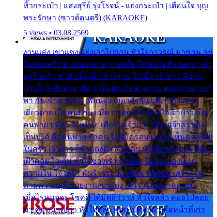
หิ้วกระเป๋า | แสงสุรีย์ รุ่งโรจน์ - แย่งกระเป๋า | เตือนใจ บุญ
พระรักษา (ซาวด์ดนตรี) (KARAOKE)
5 views • 03.08.2569
งานแต่ง เขาแซง แย่งเอาไปก่อน หัวใจอาวรณ์ มาซ่อน อยู่
ในห้องครัว ข้างนอกเจ้าสาว ส่งยิ้ม ให้คนไปทั่ว แต่เรา เฝ้า
อยู่ในครัว ทำตัวเป็นเด็ก ล้างจาน ในเมื่อ เจ้าสาว คือคน
บ้านใกล้ พึ่งพาอาศัย จำใจ ต้องไปช่วยงาน พอถึงเวลา เขา
พา กันเข้าพาขวัญ เพื่อนฝูง เฮฮาดังลั่น แต่เราล้างจาน
เดียวดาย เป็นคนพ่าย บ่มีความหมาย เคียงใจเจ้าบ่าว เป็น
คนพ่าย บ่มีความหมาย เคียงใจเจ้าบ่าว เพื่อนเจ้าสาว ยัง
เป็นบ่ได้ คือคนพ่าย ฮักคน ไม่มีใครสน เขาไม่เห็นคน ที่อยู่
ในครัว เจ้าสาว ก็มัวแต่งตัว สวยเด่น นั่งเคียงเจ้าบ่าว ที่เขา
เฝ้าคอย ใจเต้น หัวใจของเรา ลำเค็ญ ใครจะมองเห็น
ความใน ใจ เศร้า มันร้าวระบม ต้องมาขื่นขม เศร้าตรม
ท่ามความสุขี ช่วยงานเขาแต่ง แต่เรา แล้งมาหลายปี
เมื่อไรหนอจะ โชคดี ได้มีพิธีวิวาห์ หัวใจหล้า คอยไปคอย
มา คือหน้าที่เก่า หัวใจหล้า คอยไปคอยมา คือหน้าที่เก่า