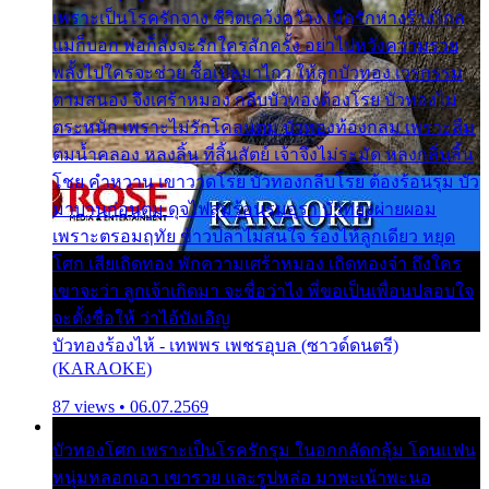
เพราะเป็นโรครักจาง ชีวิตเคว้งคว้าง เมื่อรักห่างร้างไกล
แม่ก็บอก พ่อก็สั่งจะรักใครสักครั้ง อย่าไปหวังความรวย
พลั้งไปใครจะช่วย ซื้อเปลมาไกว ให้ลูกบัวทอง เวรกรรม
ตามสนอง จึงเศร้าหมอง กลีบบัวทองต้องโรย บัวทองไม่
ตระหนัก เพราะไม่รักโคลนตม บัวทองท้องกลม เพราะลืม
ตมน้ำคลอง หลงลิ้น ที่สิ้นสัตย์ เจ้าจึงไม่ระมัด หลงกลิ่นลิ้น
โชย คำหวาน เขาวาดโรย บัวทองกลีบโรย ต้องร้อนรุม บัว
มาบานก่อนตูม ดุจไฟสุมร้อนรุมอุรา บัวทองผ่ายผอม
เพราะตรอมฤทัย ข้าวปลาไม่สนใจ ร้องไห้ลูกเดียว หยุด
โศก เสียเถิดทอง พักความเศร้าหมอง เถิดทองจ๋า ถึงใคร
เขาจะว่า ลูกเจ้าเกิดมา จะชื่อว่าไง พี่ขอเป็นเพื่อนปลอบใจ
จะตั้งชื่อให้ ว่าไอ้บังเอิญ
บัวทองร้องไห้ - เทพพร เพชรอุบล (ซาวด์ดนตรี)
(KARAOKE)
87 views • 06.07.2569
บัวทองโศก เพราะเป็นโรครักรุม ในอกกลัดกลุ้ม โดนแฟน
หนุ่มหลอกเอา เขารวย และรูปหล่อ มาพะเน้าพะนอ