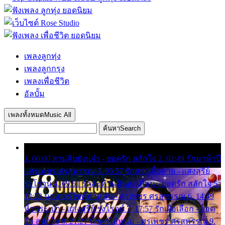
เพลงลูกทุ่ง
เพลงลูกกรุง
เพลงเพื่อชีวิต
อัลบั้ม
เพลงทั้งหมด
Music All
ค้นหา
Search
1. 00:00 สามสิบยังแจ๋ว - ยอดรัก สลักใจ 2. 02:49 รักมาห้าปี
- ศรเพชร ศรสุพรรณ 3. 05:57 รักสาวเสื้อลาย - แสงสุรีย์
รุ่งโรจน์ 4. 09:51 รักสะท้านดินสะเทือน - ยอดรัก สลักใจ 5.
12:23 มอเตอร์ไซค์ทำหล่น - ศรเพชร ศรสุพรรณ 6. 14:49
หิ้วกระเป๋า - แสงสุรีย์ รุ่งโรจน์ 7. 17:57 รักเผื่อเลือก - ยอด
รัก สลักใจ 8. 21:21 น้ำตาไอ้หนุ่ม - ศรเพชร ศรสุพรรณ 9.