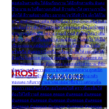
พ่อส่งเงินสามพัน ให้ฉันเรียนราม ได้อีกสักสามพัน ฉันคง
บ๊าย บาย จะไปซื้อกางเกงยีนส์ ลีวายส์มาใส่ เพราะเราเป็น
เด็กใต้ ลีวายส์อย่างเดียว อยากจะโชว์ถึงหิวโซ เด็กใต้ก็ไม่
หวั่น ตกตัวละหลายพัน กัดฟันซื้อมา ให้เด็กเทพเหลียวมอง
และต้องรู้ว่า เด็กใต้ไม่ธรรมดา แต่สุดยอด เดินโยกย้ายเย
ยวน กวนโอ๊ยพอได้ เพราะว่านุ่งลีวายส์ ตัวใหม่ใส่มา เดิน
เข้ามหาลัย จิ๊กโก๊มองหน้า ท่าจะมีปัญหา ไม่พอใจ ได้เป็น
เรื่องแน่นอน แต่ฉันไม่หวั่น เลยแหลงใต้ถามมัน ว่ามัน
พรั่นพรือ มันตอบว่าไม่พรื่อ เปลี่ยนเป็นยิ้มให้ เจอะเด็กใต้
ด้วยกัน ก็เลยรอด สุดยอด สุดยอด สุดยอด มันสุดยอด สุด
ยอด สุดยอด สุดยอด มันสุดยอด แอบหลงรักสาวราม ที่พัก
ห้องเช่า เธอผิวขาวผมยาว ปากแดงแหลงกลาง ถูกสเป็ก
จริงเธอ อยู่ห้องข้างข้าง อยากเข้าไปแหลงกลาง กลัว
ทองแดง กลับจากรามมาเจอ เธอมาซื้อข้าว แต่ก่อนนั้น
สองเรา เจอะกันครั้งใด เธอไม่เคยไยดี คราวนี้เธอยิ้มให้
ต้องให้ใส่ลีวายส์ สุดยอด สุดยอด มันสุดยอด มันสุดยอด
มันสุดยอด มันสุดยอด มันสุดยอด มันสุดยอด มันสุดยอด
มันสุดยอด มันสุดยอด มันสุดยอด มันสุดยอด มันสุดยอด