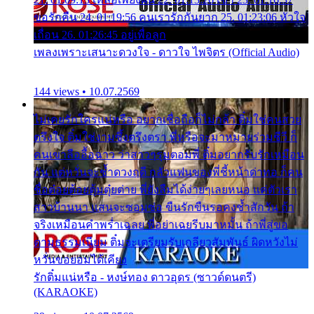
ขอรักคืน 24. 01:19:56 คนเรารักกันยาก 25. 01:23:06 หัวใจ
เถื่อน 26. 01:26:45 อยู่เพื่อลูก
เพลงเพราะเสนาะดวงใจ - ดาวใจ ไพจิตร (Official Audio)
144 views • 10.07.2569
ไม่เคยรักใครแน่หรือ อยากเชื่อถือก็ไม่กล้า ติ๋มใช่คนสวย
ตรึงใจ ติ๋มใช่งามซึ้งตรึงตรา พี่หรือจะมาหมายร่วมชีวี ก็
คนเขาลืออื้อฉาว ว่าสาวๆรุมตอมพี่ ติ๋มอยากรับรักเหมือน
กัน แต่หวั่นจะช้ำดวงฤดี กลัวแฟนของพี่ชี้หน้าด่าทอ ก็คน
ชื่อต๋อยต้อยตุ้มตุ๋ยต่าย พี่ยังลืมได้ง่ายๆเลยหนอ แค่ตัวเรา
สาวบ้านนา แสนจะซอมซ่อ ขืนรักขืนรอคงช้ำสักวัน ถ้า
จริงเหมือนคำพร่ำเฉลย พี่อย่าเฉยรีบมาหมั้น ถ้าพี่สู่ขอ
ตามธรรมเนียม ติ๋มจะเตรียมรับเกลียวสัมพันธ์ ผิดหวังไม่
หวั่นขอยอมได้เคียง
รักติ๋มแน่หรือ - หงษ์ทอง ดาวอุดร (ซาวด์ดนตรี)
(KARAOKE)