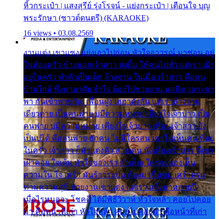
หิ้วกระเป๋า | แสงสุรีย์ รุ่งโรจน์ - แย่งกระเป๋า | เตือนใจ บุญ
พระรักษา (ซาวด์ดนตรี) (KARAOKE)
16 views • 03.08.2569
งานแต่ง เขาแซง แย่งเอาไปก่อน หัวใจอาวรณ์ มาซ่อน อยู่
ในห้องครัว ข้างนอกเจ้าสาว ส่งยิ้ม ให้คนไปทั่ว แต่เรา เฝ้า
อยู่ในครัว ทำตัวเป็นเด็ก ล้างจาน ในเมื่อ เจ้าสาว คือคน
บ้านใกล้ พึ่งพาอาศัย จำใจ ต้องไปช่วยงาน พอถึงเวลา เขา
พา กันเข้าพาขวัญ เพื่อนฝูง เฮฮาดังลั่น แต่เราล้างจาน
เดียวดาย เป็นคนพ่าย บ่มีความหมาย เคียงใจเจ้าบ่าว เป็น
คนพ่าย บ่มีความหมาย เคียงใจเจ้าบ่าว เพื่อนเจ้าสาว ยัง
เป็นบ่ได้ คือคนพ่าย ฮักคน ไม่มีใครสน เขาไม่เห็นคน ที่อยู่
ในครัว เจ้าสาว ก็มัวแต่งตัว สวยเด่น นั่งเคียงเจ้าบ่าว ที่เขา
เฝ้าคอย ใจเต้น หัวใจของเรา ลำเค็ญ ใครจะมองเห็น
ความใน ใจ เศร้า มันร้าวระบม ต้องมาขื่นขม เศร้าตรม
ท่ามความสุขี ช่วยงานเขาแต่ง แต่เรา แล้งมาหลายปี
เมื่อไรหนอจะ โชคดี ได้มีพิธีวิวาห์ หัวใจหล้า คอยไปคอย
มา คือหน้าที่เก่า หัวใจหล้า คอยไปคอยมา คือหน้าที่เก่า