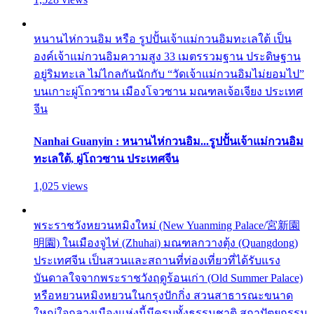
หนานไห่กวนอิม หรือ รูปปั้นเจ้าแม่กวนอิมทะเลใต้ เป็น
องค์เจ้าแม่กวนอิมความสูง 33 เมตรรวมฐาน ประดิษฐาน
อยู่ริมทะเล ไม่ไกลกันนักกับ “วัดเจ้าแม่กวนอิมไม่ยอมไป”
บนเกาะผู่โถวซาน เมืองโจวซาน มณฑลเจ้อเจียง ประเทศ
จีน
Nanhai Guanyin : หนานไห่กวนอิม...รูปปั้นเจ้าแม่กวนอิม
ทะเลใต้, ผู่โถวซาน ประเทศจีน
1,025 views
พระราชวังหยวนหมิงใหม่ (New Yuanming Palace/宮新園
明園) ในเมืองจูไห่ (Zhuhai) มณฑลกวางตุ้ง (Quangdong)
ประเทศจีน เป็นสวนและสถานที่ท่องเที่ยวที่ได้รับแรง
บันดาลใจจากพระราชวังฤดูร้อนเก่า (Old Summer Palace)
หรือหยวนหมิงหยวนในกรุงปักกิ่ง สวนสาธารณะขนาด
ใหญ่ใจกลางเมืองแห่งนี้มีครบทั้งธรรมชาติ สถาปัตยกรรม