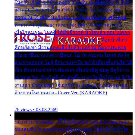
ในครัว เจ้าสาว ก็มัวแต่งตัว สวยเด่น นั่งเคียงเจ้าบ่าว ที่เขา
เฝ้าคอย ใจเต้น หัวใจของเรา ลำเค็ญ ใครจะมองเห็น
ความใน ใจ เศร้า มันร้าวระบม ต้องมาขื่นขม เศร้าตรม
ท่ามความสุขี ช่วยงานเขาแต่ง แต่เรา แล้งมาหลายปี
เมื่อไรหนอจะ โชคดี ได้มีพิธีวิวาห์ หัวใจหล้า คอยไปคอย
มา คือหน้าที่เก่า หัวใจหล้า คอยไปคอยมา คือหน้าที่เก่า
คือหยังเขา มีงานแต่งแล้ว ไปล้างแต่จาน ดั่งถูกประหาร
เมื่อเขาชื่นบาน แต่เราขื่นขม โอ้ รัก ลอยลม ไม่สม ดัง ใจ
ล้างจานคอยคู่ ไม่รู้ อีกนานเท่าใด จะได้ เลื่อนขั้นบันได ได้
เป็น ตำแหน่งเจ้าสาว มันเหงา เห็นเขามีคู่ ซมดู มีคู่ก็ม่วน
เข้าพาขวัญ เสียงโห่ตึงตึง มันซึ้ง อยู่แก่ใจ มื้อใด๋หนอ สิเป็น
งานเฮา มัวซอยเขา ใจเฮาซิด้าน มันทรมาน จับจาน เอย…
ล้างจานในงานแต่ง - Cover Ver. (KARAOKE)
26 views • 03.08.2569
ขอ กราบ ขอบคุณ.... ที่ได้รับไออุ่น การุณ จากแฟน เพลง
ผมแสนชื่นใจ หายวังเวง เมื่อแฟนเพลง ให้กำลังใจ น้ำใจ