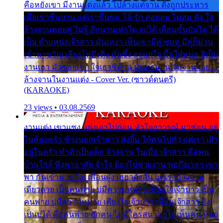
คือหยังเขา มีงานแต่งแล้ว ไปล้างแต่จาน ดั่งถูกประหาร
เมื่อเขาชื่นบาน แต่เราขื่นขม โอ้ รัก ลอยลม ไม่สม ดัง ใจ
ล้างจานคอยคู่ ไม่รู้ อีกนานเท่าใด จะได้ เลื่อนขั้นบันได ได้
เป็น ตำแหน่งเจ้าสาว มันเหงา เห็นเขามีคู่ ซมดู มีคู่ก็ม่วน
เข้าพาขวัญ เสียงโห่ตึงตึง มันซึ้ง อยู่แก่ใจ มื้อใด๋หนอ สิเป็น
งานเฮา มัวซอยเขา ใจเฮาซิด้าน มันทรมาน จับจาน เอย…
ล้างจานในงานแต่ง - Cover Ver. (ซาวด์ดนตรี)
(KARAOKE)
23 views • 03.08.2569
งานแต่ง เขาแซง แย่งเอาไปก่อน หัวใจอาวรณ์ มาซ่อน อยู่
ในห้องครัว ข้างนอกเจ้าสาว ส่งยิ้ม ให้คนไปทั่ว แต่เรา เฝ้า
อยู่ในครัว ทำตัวเป็นเด็ก ล้างจาน ในเมื่อ เจ้าสาว คือคน
บ้านใกล้ พึ่งพาอาศัย จำใจ ต้องไปช่วยงาน พอถึงเวลา เขา
พา กันเข้าพาขวัญ เพื่อนฝูง เฮฮาดังลั่น แต่เราล้างจาน
เดียวดาย เป็นคนพ่าย บ่มีความหมาย เคียงใจเจ้าบ่าว เป็น
คนพ่าย บ่มีความหมาย เคียงใจเจ้าบ่าว เพื่อนเจ้าสาว ยัง
เป็นบ่ได้ คือคนพ่าย ฮักคน ไม่มีใครสน เขาไม่เห็นคน ที่อยู่