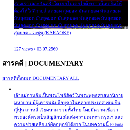
สองเรา เจอะกันครั้งใด เธอไม่เคยไยดี คราวนี้เธอยิ้มให้
ต้องให้ใส่ลีวายส์ สุดยอด สุดยอด มันสุดยอด มันสุดยอด
มันสุดยอด มันสุดยอด มันสุดยอด มันสุดยอด มันสุดยอด
มันสุดยอด มันสุดยอด มันสุดยอด มันสุดยอด มันสุดยอด
สุดยอด - วงซูซู (KARAOKE)
127 views • 03.07.2569
สารคดี
|
DOCUMENTARY
สารคดีทั้งหมด
DOCUMENTARY ALL
เจ้าแม่กวนอิมเป็นพระโพธิสัตว์ในพระพุทธศาสนานิกาย
มหายาน มีผู้เคารพนับถือบูชาในหลายประเทศ เช่น จีน
ญี่ปุ่น เกาหลี เวียดนาม รวมทั้งไทย โดยมีความเชื่อว่า
พระองค์ทรงเป็นสัญลักษณ์แห่งความเมตตา กรุณา และ
ความช่วยเหลือแก่ผู้ตกทุกข์ได้ยาก ในบทความนี้ Palanla