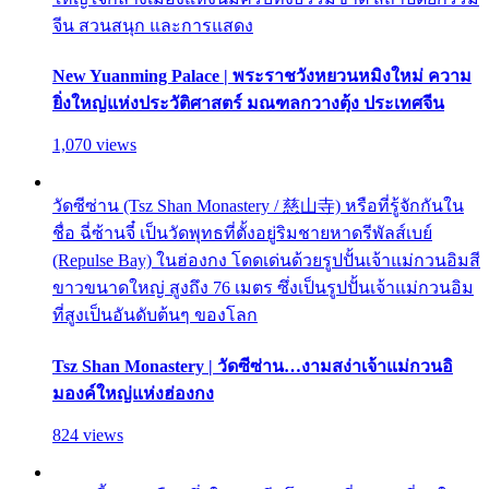
จีน สวนสนุก และการแสดง
New Yuanming Palace | พระราชวังหยวนหมิงใหม่ ความ
ยิ่งใหญ่แห่งประวัติศาสตร์ มณฑลกวางตุ้ง ประเทศจีน
1,070 views
วัดซีซ่าน (Tsz Shan Monastery / 慈山寺) หรือที่รู้จักกันใน
ชื่อ ฉี่ซ้านจี๋ เป็นวัดพุทธที่ตั้งอยู่ริมชายหาดรีพัลส์เบย์
(Repulse Bay) ในฮ่องกง โดดเด่นด้วยรูปปั้นเจ้าแม่กวนอิมสี
ขาวขนาดใหญ่ สูงถึง 76 เมตร ซึ่งเป็นรูปปั้นเจ้าแม่กวนอิม
ที่สูงเป็นอันดับต้นๆ ของโลก
Tsz Shan Monastery | วัดซีซ่าน…งามสง่าเจ้าแม่กวนอิ
มองค์ใหญ่แห่งฮ่องกง
824 views