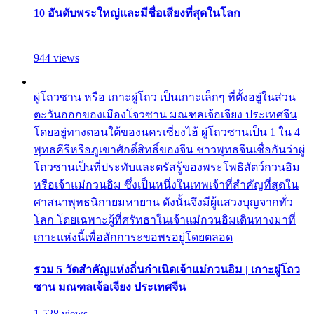
10 อันดับพระใหญ่และมีชื่อเสียงที่สุดในโลก
944 views
ผู่โถวซาน หรือ เกาะผู่โถว เป็นเกาะเล็กๆ ที่ตั้งอยู่ในส่วน
ตะวันออกของเมืองโจวซาน มณฑลเจ้อเจียง ประเทศจีน
โดยอยู่ทางตอนใต้ของนครเซี่ยงไฮ้ ผู่โถวซานเป็น 1 ใน 4
พุทธคีรีหรือภูเขาศักดิ์สิทธิ์ของจีน ชาวพุทธจีนเชื่อกันว่าผู่
โถวซานเป็นที่ประทับและตรัสรู้ของพระโพธิสัตว์กวนอิม
หรือเจ้าแม่กวนอิม ซึ่งเป็นหนึ่งในเทพเจ้าที่สำคัญที่สุดใน
ศาสนาพุทธนิกายมหายาน ดังนั้นจึงมีผู้แสวงบุญจากทั่ว
โลก โดยเฉพาะผู้ที่ศรัทธาในเจ้าแม่กวนอิมเดินทางมาที่
เกาะแห่งนี้เพื่อสักการะขอพรอยู่โดยตลอด
รวม 5 วัดสำคัญแห่งถิ่นกำเนิดเจ้าแม่กวนอิม | เกาะผู่โถว
ซาน มณฑลเจ้อเจียง ประเทศจีน
1,528 views