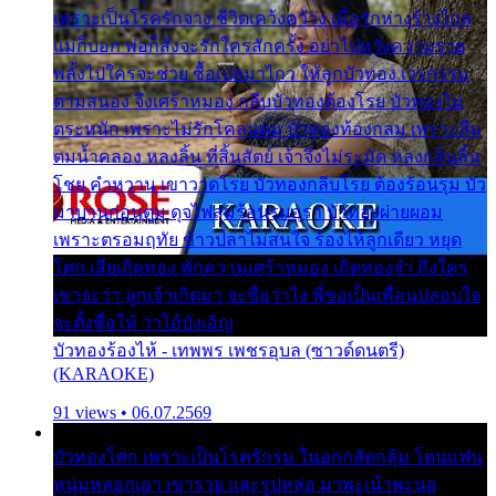
เพราะเป็นโรครักจาง ชีวิตเคว้งคว้าง เมื่อรักห่างร้างไกล
แม่ก็บอก พ่อก็สั่งจะรักใครสักครั้ง อย่าไปหวังความรวย
พลั้งไปใครจะช่วย ซื้อเปลมาไกว ให้ลูกบัวทอง เวรกรรม
ตามสนอง จึงเศร้าหมอง กลีบบัวทองต้องโรย บัวทองไม่
ตระหนัก เพราะไม่รักโคลนตม บัวทองท้องกลม เพราะลืม
ตมน้ำคลอง หลงลิ้น ที่สิ้นสัตย์ เจ้าจึงไม่ระมัด หลงกลิ่นลิ้น
โชย คำหวาน เขาวาดโรย บัวทองกลีบโรย ต้องร้อนรุม บัว
มาบานก่อนตูม ดุจไฟสุมร้อนรุมอุรา บัวทองผ่ายผอม
เพราะตรอมฤทัย ข้าวปลาไม่สนใจ ร้องไห้ลูกเดียว หยุด
โศก เสียเถิดทอง พักความเศร้าหมอง เถิดทองจ๋า ถึงใคร
เขาจะว่า ลูกเจ้าเกิดมา จะชื่อว่าไง พี่ขอเป็นเพื่อนปลอบใจ
จะตั้งชื่อให้ ว่าไอ้บังเอิญ
บัวทองร้องไห้ - เทพพร เพชรอุบล (ซาวด์ดนตรี)
(KARAOKE)
91 views • 06.07.2569
บัวทองโศก เพราะเป็นโรครักรุม ในอกกลัดกลุ้ม โดนแฟน
หนุ่มหลอกเอา เขารวย และรูปหล่อ มาพะเน้าพะนอ