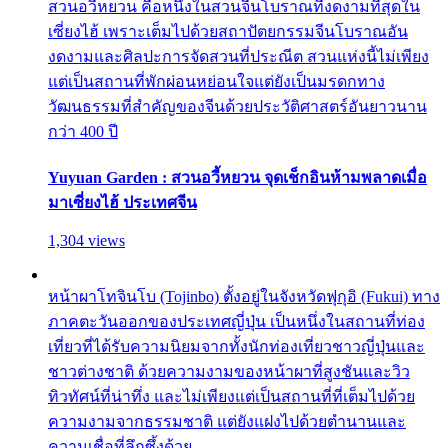
สวนอวี้หยวน คือหนึ่งในสวนจีนโบราณที่งดงามที่สุดใน
เซี่ยงไฮ้ เพราะเต็มไปด้วยสถาปัตยกรรมจีนโบราณอัน
งดงามและศิลปะการจัดสวนที่ประณีต สวนแห่งนี้ไม่เพียง
แต่เป็นสถานที่พักผ่อนหย่อนใจแต่ยังเป็นมรดกทาง
วัฒนธรรมที่สำคัญของจีนด้วยประวัติศาสตร์อันยาวนาน
กว่า 400 ปี
Yuyuan Garden : สวนอวี้หยวน จุดเช็กอินห้ามพลาดเมื่อ
มาเซี่ยงไฮ้ ประเทศจีน
1,304 views
หน้าผาโทจินโบ (Tojinbo) ตั้งอยู่ในจังหวัดฟุกุอิ (Fukui) ทาง
ภาคตะวันออกของประเทศญี่ปุ่น เป็นหนึ่งในสถานที่ท่อง
เที่ยวที่ได้รับความนิยมจากทั้งนักท่องเที่ยวชาวญี่ปุ่นและ
ชาวต่างชาติ ด้วยความงามของหน้าผาที่สูงชันและวิว
ทิวทัศน์ที่น่าทึ่ง และไม่เพียงแต่เป็นสถานที่ที่เต็มไปด้วย
ความงามจากธรรมชาติ แต่ยังแฝงไปด้วยตำนานและ
ความเชื่อที่ลึกซึ้งด้วย