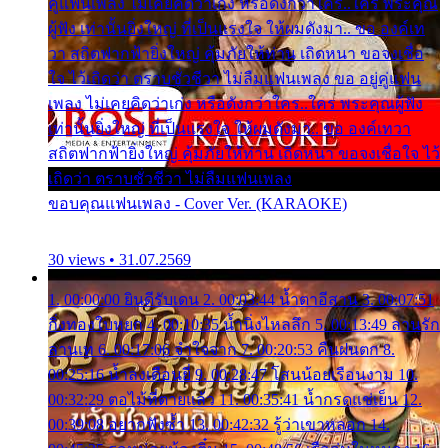
คู่แฟนเพลง ไม่เคยคิดว่าเก่ง หรือดังกว่าใคร..ใคร พระคุณ
ผู้ฟัง เท่านั้นยิ่งใหญ่ ที่เป็นแรงใจ ให้ผมดังมา.. ขอ องค์เท
วา สถิตฟากฟ้ายิ่งใหญ่ คุ้มภัยให้ท่าน เถิดหนา ขอจงเชื่อ
ใจ ไว้เถิดว่า ตราบชั่วชีวา ไม่ลืมแฟนเพลง ขอ อยู่คู่แฟน
เพลง ไม่เคยคิดว่าเก่ง หรือดังกว่าใคร..ใคร พระคุณผู้ฟัง
เท่านั้นยิ่งใหญ่ ที่เป็นแรงใจ ให้ผมดังมา.. ขอ องค์เทวา
สถิตฟากฟ้ายิ่งใหญ่ คุ้มภัยให้ท่าน เถิดหนา ขอจงเชื่อใจ ไว้
เถิดว่า ตราบชั่วชีวา ไม่ลืมแฟนเพลง
ขอบคุณแฟนเพลง - Cover Ver. (KARAOKE)
30 views • 31.07.2569
1. 00:00:00 ยินดีรับเดน 2. 00:03:44 น้ำตาอีสาน 3. 00:07:51
กิ่งทองใบหยก 4. 00:10:35 น้ำนิ่งไหลลึก 5. 00:13:49 ลานรัก
ลานเท 6. 00:17:06 จำใจจาก 7. 00:20:53 คืนฝนตก 8.
00:25:16 น้ำลงเดือนยี่ 9. 00:28:47 โสนน้อยเรือนงาม 10.
00:32:29 ตอไม้ที่ตายแล้ว 11. 00:35:41 น้ำกรดแช่เย็น 12.
00:39:08 อยากฟังซ้ำ 13. 00:42:32 รู้ว่าเขาหลอก 14.