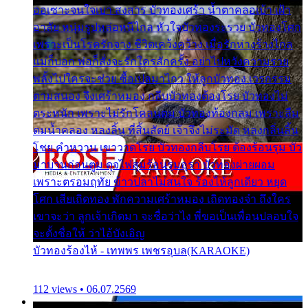
ออเซาะจนใจเบา สงสาร บัวทองเศร้า น้ำตาคลอเบ้า เฝ้า
อาลัย หนุ่มรูปหล่อหนีไกล หัวใจบัวทองระรวย บัวทองโศก
เพราะเป็นโรครักจาง ชีวิตเคว้งคว้าง เมื่อรักห่างร้างไกล
แม่ก็บอก พ่อก็สั่งจะรักใครสักครั้ง อย่าไปหวังความรวย
พลั้งไปใครจะช่วย ซื้อเปลมาไกว ให้ลูกบัวทอง เวรกรรม
ตามสนอง จึงเศร้าหมอง กลีบบัวทองต้องโรย บัวทองไม่
ตระหนัก เพราะไม่รักโคลนตม บัวทองท้องกลม เพราะลืม
ตมน้ำคลอง หลงลิ้น ที่สิ้นสัตย์ เจ้าจึงไม่ระมัด หลงกลิ่นลิ้น
โชย คำหวาน เขาวาดโรย บัวทองกลีบโรย ต้องร้อนรุม บัว
มาบานก่อนตูม ดุจไฟสุมร้อนรุมอุรา บัวทองผ่ายผอม
เพราะตรอมฤทัย ข้าวปลาไม่สนใจ ร้องไห้ลูกเดียว หยุด
โศก เสียเถิดทอง พักความเศร้าหมอง เถิดทองจ๋า ถึงใคร
เขาจะว่า ลูกเจ้าเกิดมา จะชื่อว่าไง พี่ขอเป็นเพื่อนปลอบใจ
จะตั้งชื่อให้ ว่าไอ้บังเอิญ
บัวทองร้องไห้ - เทพพร เพชรอุบล(KARAOKE)
112 views • 06.07.2569