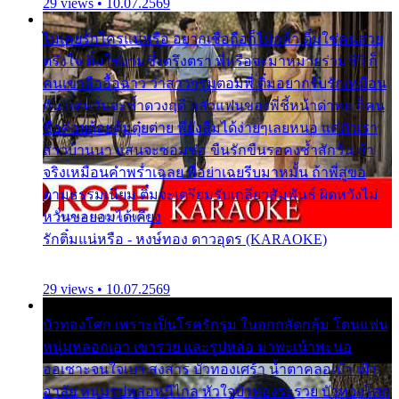
29 views • 10.07.2569
ไม่เคยรักใครแน่หรือ อยากเชื่อถือก็ไม่กล้า ติ๋มใช่คนสวย
ตรึงใจ ติ๋มใช่งามซึ้งตรึงตรา พี่หรือจะมาหมายร่วมชีวี ก็
คนเขาลืออื้อฉาว ว่าสาวๆรุมตอมพี่ ติ๋มอยากรับรักเหมือน
กัน แต่หวั่นจะช้ำดวงฤดี กลัวแฟนของพี่ชี้หน้าด่าทอ ก็คน
ชื่อต๋อยต้อยตุ้มตุ๋ยต่าย พี่ยังลืมได้ง่ายๆเลยหนอ แค่ตัวเรา
สาวบ้านนา แสนจะซอมซ่อ ขืนรักขืนรอคงช้ำสักวัน ถ้า
จริงเหมือนคำพร่ำเฉลย พี่อย่าเฉยรีบมาหมั้น ถ้าพี่สู่ขอ
ตามธรรมเนียม ติ๋มจะเตรียมรับเกลียวสัมพันธ์ ผิดหวังไม่
หวั่นขอยอมได้เคียง
รักติ๋มแน่หรือ - หงษ์ทอง ดาวอุดร (KARAOKE)
29 views • 10.07.2569
บัวทองโศก เพราะเป็นโรครักรุม ในอกกลัดกลุ้ม โดนแฟน
หนุ่มหลอกเอา เขารวย และรูปหล่อ มาพะเน้าพะนอ
ออเซาะจนใจเบา สงสาร บัวทองเศร้า น้ำตาคลอเบ้า เฝ้า
อาลัย หนุ่มรูปหล่อหนีไกล หัวใจบัวทองระรวย บัวทองโศก