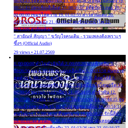
00:45:25 รอหน่อยน้องติ๋ม 15. 00:48:56 เรือล่มในหนอง 16.
00:51:43 บัตรเชิญสีเลือด 17. 00:56:07 อดีตรักโรงทอ 18.
01:00:00 เขมรไล่ควาย 19. 01:02:55 สาวสวนแตง 20.
01:05:51 แอบมอง 21. 01:09:27 พบรักปากน้ำโพ 22.
01:13:06 สายัณห์เมา
" สายัณห์ สัญญา " ขวัญใจคนเดิม - รวมเพลงดังเพราะๆ
ซึ้งๆ (Official Audio)
29 views • 21.07.2569
1. 00:00:00 ทำไมทำฉันได้ 2. 00:03:20 นางฟ้าสลัม 3.
00:06:50 คน 4. 00:10:36 บุญเหลือเกิน 5. 00:13:58 ฝนหยาด
สุดท้าย 6. 00:17:30 ยาใจยาจก 7. 00:20:30 คิดดูให้ดี 8.
00:24:21 ลบรอยแผลรัก 9. 00:27:35 เหมือนใจโดนกรีด 10.
00:30:54 ขบวนการเปาเปียว 11. 00:34:05 คำรำพัน 12.
00:37:20 ปาหนัน 13. 00:40:37 ใจเจ้ากรรม 14. 00:44:15 จูบ
ฉันแล้วจงตายเสีย 15. 00:47:24 ขอสูมาเต๊อะ 16. 00:51:11
คนใจมาร 17. 00:54:50 คืนทรมาน 18. 00:58:25 รักนี้สีดำ
19. 01:01:44 ส่วนเกิน 20. 01:05:42 หยาดน้ำฝนหยดน้ำตา
21. 01:09:13 เหลือเพียงฝัน 22. 01:13:26 เขา 23. 01:16:37