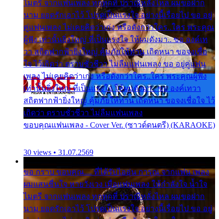
ไมตรี จากแฟนเพลง ทุกทุกที่ ปราณีหลั่งไหล ผมขอฝาก
นาม ยอดรักเอาไว้ โปรดเป็นแรงใจ อย่างนี้เรื่อยไป ขอ อยู่
คู่แฟนเพลง ไม่เคยคิดว่าเก่ง หรือดังกว่าใคร..ใคร พระคุณ
ผู้ฟัง เท่านั้นยิ่งใหญ่ ที่เป็นแรงใจ ให้ผมดังมา.. ขอ องค์เท
วา สถิตฟากฟ้ายิ่งใหญ่ คุ้มภัยให้ท่าน เถิดหนา ขอจงเชื่อ
ใจ ไว้เถิดว่า ตราบชั่วชีวา ไม่ลืมแฟนเพลง ขอ อยู่คู่แฟน
เพลง ไม่เคยคิดว่าเก่ง หรือดังกว่าใคร..ใคร พระคุณผู้ฟัง
เท่านั้นยิ่งใหญ่ ที่เป็นแรงใจ ให้ผมดังมา.. ขอ องค์เทวา
สถิตฟากฟ้ายิ่งใหญ่ คุ้มภัยให้ท่าน เถิดหนา ขอจงเชื่อใจ ไว้
เถิดว่า ตราบชั่วชีวา ไม่ลืมแฟนเพลง
ขอบคุณแฟนเพลง - Cover Ver. (ซาวด์ดนตรี) (KARAOKE)
30 views • 31.07.2569
ขอ กราบ ขอบคุณ.... ที่ได้รับไออุ่น การุณ จากแฟน เพลง
ผมแสนชื่นใจ หายวังเวง เมื่อแฟนเพลง ให้กำลังใจ น้ำใจ
ไมตรี จากแฟนเพลง ทุกทุกที่ ปราณีหลั่งไหล ผมขอฝาก
นาม ยอดรักเอาไว้ โปรดเป็นแรงใจ อย่างนี้เรื่อยไป ขอ อยู่