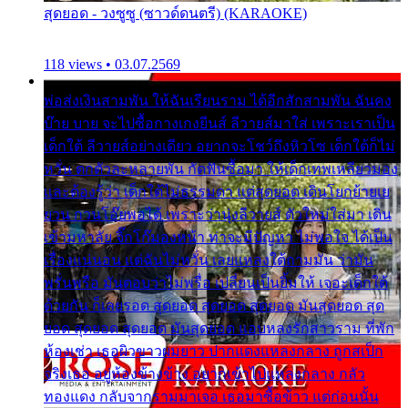
สุดยอด - วงซูซู (ซาวด์ดนตรี) (KARAOKE)
118 views • 03.07.2569
พ่อส่งเงินสามพัน ให้ฉันเรียนราม ได้อีกสักสามพัน ฉันคง
บ๊าย บาย จะไปซื้อกางเกงยีนส์ ลีวายส์มาใส่ เพราะเราเป็น
เด็กใต้ ลีวายส์อย่างเดียว อยากจะโชว์ถึงหิวโซ เด็กใต้ก็ไม่
หวั่น ตกตัวละหลายพัน กัดฟันซื้อมา ให้เด็กเทพเหลียวมอง
และต้องรู้ว่า เด็กใต้ไม่ธรรมดา แต่สุดยอด เดินโยกย้ายเย
ยวน กวนโอ๊ยพอได้ เพราะว่านุ่งลีวายส์ ตัวใหม่ใส่มา เดิน
เข้ามหาลัย จิ๊กโก๊มองหน้า ท่าจะมีปัญหา ไม่พอใจ ได้เป็น
เรื่องแน่นอน แต่ฉันไม่หวั่น เลยแหลงใต้ถามมัน ว่ามัน
พรั่นพรือ มันตอบว่าไม่พรื่อ เปลี่ยนเป็นยิ้มให้ เจอะเด็กใต้
ด้วยกัน ก็เลยรอด สุดยอด สุดยอด สุดยอด มันสุดยอด สุด
ยอด สุดยอด สุดยอด มันสุดยอด แอบหลงรักสาวราม ที่พัก
ห้องเช่า เธอผิวขาวผมยาว ปากแดงแหลงกลาง ถูกสเป็ก
จริงเธอ อยู่ห้องข้างข้าง อยากเข้าไปแหลงกลาง กลัว
ทองแดง กลับจากรามมาเจอ เธอมาซื้อข้าว แต่ก่อนนั้น