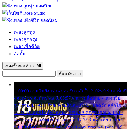
เพลงลูกทุ่ง
เพลงลูกกรุง
เพลงเพื่อชีวิต
อัลบั้ม
เพลงทั้งหมด
Music All
ค้นหา
Search
1. 00:00 สามสิบยังแจ๋ว - ยอดรัก สลักใจ 2. 02:49 รักมาห้าปี
- ศรเพชร ศรสุพรรณ 3. 05:57 รักสาวเสื้อลาย - แสงสุรีย์
รุ่งโรจน์ 4. 09:51 รักสะท้านดินสะเทือน - ยอดรัก สลักใจ 5.
12:23 มอเตอร์ไซค์ทำหล่น - ศรเพชร ศรสุพรรณ 6. 14:49
หิ้วกระเป๋า - แสงสุรีย์ รุ่งโรจน์ 7. 17:57 รักเผื่อเลือก - ยอด
รัก สลักใจ 8. 21:21 น้ำตาไอ้หนุ่ม - ศรเพชร ศรสุพรรณ 9.