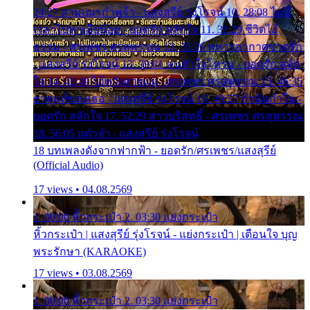
24:27 สามเณรกำพร้า - แสงสุรีย์ รุ่งโรจน์ 10. 28:08 ไม่มี
เวลาไปหาเมียน้อย - ยอดรัก สลักใจ 11. 31:29 ชีวิตไอ้
ธรรม - ศรเพชร ศรสุพรรณ 12. 35:26 ทหารอากาศขาดรัก
- แสงสุรีย์ รุ่งโรจน์ 13. 39:01 คนหัวใจโทรม - ยอดรัก สลัก
ใจ 14. 42:49 ไอ้หวังตายแน่ - ศรเพชร ศรสุพรรณ 15. 46:35
ธาตุแท้ของเธอ - แสงสุรีย์ รุ่งโรจน์ 16. 49:57 กำนันกำใน -
ยอดรัก สลักใจ 17. 52:29 สาวบริสุทธิ์ - ศรเพชร ศรสุพรรณ
18. 56:05 แต๋วจ๋า - แสงสุรีย์ รุ่งโรจน์
18 บทเพลงดังจากฟากฟ้า - ยอดรัก/ศรเพชร/แสงสุรีย์
(Official Audio)
17 views • 04.08.2569
1. 00:00 หิ้วกระเป๋า 2. 03:30 แย่งกระเป๋า
หิ้วกระเป๋า | แสงสุรีย์ รุ่งโรจน์ - แย่งกระเป๋า | เตือนใจ บุญ
พระรักษา (KARAOKE)
17 views • 03.08.2569
1. 00:00 หิ้วกระเป๋า 2. 03:30 แย่งกระเป๋า