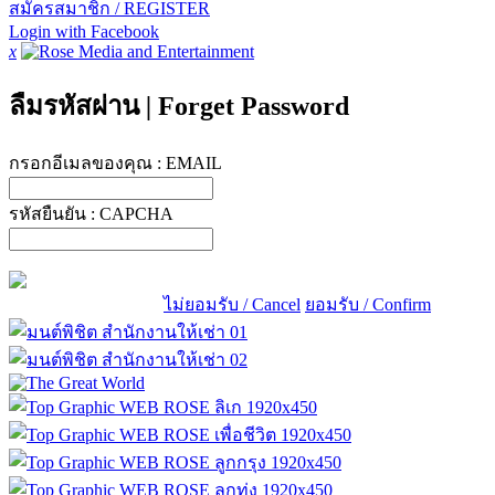
สมัครสมาชิก / REGISTER
Login with Facebook
x
ลืมรหัสผ่าน
|
Forget Password
กรอกอีเมลของคุณ :
EMAIL
รหัสยืนยัน :
CAPCHA
ไม่ยอมรับ / Cancel
ยอมรับ / Confirm