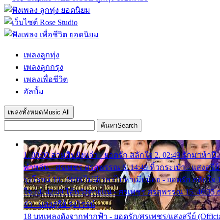
เพลงลูกทุ่ง
เพลงลูกกรุง
เพลงเพื่อชีวิต
อัลบั้ม
เพลงทั้งหมด
Music All
ค้นหา
Search
1. 00:00 สามสิบยังแจ๋ว - ยอดรัก สลักใจ 2. 02:49 รักมาห้าปี
ทำหล่น - ศรเพชร ศรสุพรรณ 6. 14:49 หิ้วกระเป๋า - แสงสุรีย์ 
รุ่งโรจน์ 10. 28:08 ไม่มีเวลาไปหาเมียน้อย - ยอดรัก สลักใ
ใจ 14. 42:49 ไอ้หวังตายแน่ - ศรเพชร ศรสุพรรณ 15. 46:35 ธา
จ๋า - แสงสุรีย์ รุ่งโรจน์
18 บทเพลงดังจากฟากฟ้า - ยอดรัก/ศรเพชร/แสงสุรีย์ (Officia