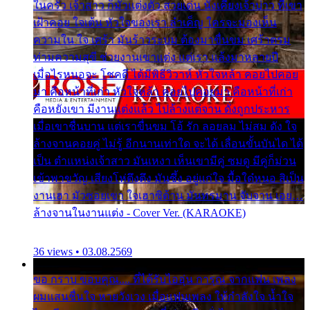
ในครัว เจ้าสาว ก็มัวแต่งตัว สวยเด่น นั่งเคียงเจ้าบ่าว ที่เขา
เฝ้าคอย ใจเต้น หัวใจของเรา ลำเค็ญ ใครจะมองเห็น
ความใน ใจ เศร้า มันร้าวระบม ต้องมาขื่นขม เศร้าตรม
ท่ามความสุขี ช่วยงานเขาแต่ง แต่เรา แล้งมาหลายปี
เมื่อไรหนอจะ โชคดี ได้มีพิธีวิวาห์ หัวใจหล้า คอยไปคอย
มา คือหน้าที่เก่า หัวใจหล้า คอยไปคอยมา คือหน้าที่เก่า
คือหยังเขา มีงานแต่งแล้ว ไปล้างแต่จาน ดั่งถูกประหาร
เมื่อเขาชื่นบาน แต่เราขื่นขม โอ้ รัก ลอยลม ไม่สม ดัง ใจ
ล้างจานคอยคู่ ไม่รู้ อีกนานเท่าใด จะได้ เลื่อนขั้นบันได ได้
เป็น ตำแหน่งเจ้าสาว มันเหงา เห็นเขามีคู่ ซมดู มีคู่ก็ม่วน
เข้าพาขวัญ เสียงโห่ตึงตึง มันซึ้ง อยู่แก่ใจ มื้อใด๋หนอ สิเป็น
งานเฮา มัวซอยเขา ใจเฮาซิด้าน มันทรมาน จับจาน เอย…
ล้างจานในงานแต่ง - Cover Ver. (KARAOKE)
36 views • 03.08.2569
ขอ กราบ ขอบคุณ.... ที่ได้รับไออุ่น การุณ จากแฟน เพลง
ผมแสนชื่นใจ หายวังเวง เมื่อแฟนเพลง ให้กำลังใจ น้ำใจ