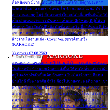
คือหยังเขา มีงานแต่งแล้ว ไปล้างแต่จาน ดั่งถูกประหาร
เมื่อเขาชื่นบาน แต่เราขื่นขม โอ้ รัก ลอยลม ไม่สม ดัง ใจ
ล้างจานคอยคู่ ไม่รู้ อีกนานเท่าใด จะได้ เลื่อนขั้นบันได ได้
เป็น ตำแหน่งเจ้าสาว มันเหงา เห็นเขามีคู่ ซมดู มีคู่ก็ม่วน
เข้าพาขวัญ เสียงโห่ตึงตึง มันซึ้ง อยู่แก่ใจ มื้อใด๋หนอ สิเป็น
งานเฮา มัวซอยเขา ใจเฮาซิด้าน มันทรมาน จับจาน เอย…
ล้างจานในงานแต่ง - Cover Ver. (ซาวด์ดนตรี)
(KARAOKE)
33 views • 03.08.2569
งานแต่ง เขาแซง แย่งเอาไปก่อน หัวใจอาวรณ์ มาซ่อน อยู่
ในห้องครัว ข้างนอกเจ้าสาว ส่งยิ้ม ให้คนไปทั่ว แต่เรา เฝ้า
อยู่ในครัว ทำตัวเป็นเด็ก ล้างจาน ในเมื่อ เจ้าสาว คือคน
บ้านใกล้ พึ่งพาอาศัย จำใจ ต้องไปช่วยงาน พอถึงเวลา เขา
พา กันเข้าพาขวัญ เพื่อนฝูง เฮฮาดังลั่น แต่เราล้างจาน
เดียวดาย เป็นคนพ่าย บ่มีความหมาย เคียงใจเจ้าบ่าว เป็น
คนพ่าย บ่มีความหมาย เคียงใจเจ้าบ่าว เพื่อนเจ้าสาว ยัง
เป็นบ่ได้ คือคนพ่าย ฮักคน ไม่มีใครสน เขาไม่เห็นคน ที่อยู่