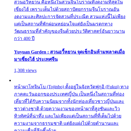
สวนอวี้หยวน คือหนึ่งในสวนจีนโบราณที่งดงามที่สุดใน
เซี่ยงไฮ้ เพราะเต็มไปด้วยสถาปัตยกรรมจีนโบราณอัน
งดงามและศิลปะการจัดสวนที่ประณีต สวนแห่งนี้ไม่เพียง
แต่เป็นสถานที่พักผ่อนหย่อนใจแต่ยังเป็นมรดกทาง
วัฒนธรรมที่สำคัญของจีนด้วยประวัติศาสตร์อันยาวนาน
กว่า 400 ปี
Yuyuan Garden : สวนอวี้หยวน จุดเช็กอินห้ามพลาดเมื่อ
มาเซี่ยงไฮ้ ประเทศจีน
1,308 views
หน้าผาโทจินโบ (Tojinbo) ตั้งอยู่ในจังหวัดฟุกุอิ (Fukui) ทาง
ภาคตะวันออกของประเทศญี่ปุ่น เป็นหนึ่งในสถานที่ท่อง
เที่ยวที่ได้รับความนิยมจากทั้งนักท่องเที่ยวชาวญี่ปุ่นและ
ชาวต่างชาติ ด้วยความงามของหน้าผาที่สูงชันและวิว
ทิวทัศน์ที่น่าทึ่ง และไม่เพียงแต่เป็นสถานที่ที่เต็มไปด้วย
ความงามจากธรรมชาติ แต่ยังแฝงไปด้วยตำนานและ
ความเชื่อที่ลึกซึ้งด้วย