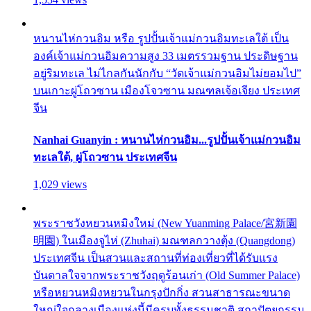
หนานไห่กวนอิม หรือ รูปปั้นเจ้าแม่กวนอิมทะเลใต้ เป็น
องค์เจ้าแม่กวนอิมความสูง 33 เมตรรวมฐาน ประดิษฐาน
อยู่ริมทะเล ไม่ไกลกันนักกับ “วัดเจ้าแม่กวนอิมไม่ยอมไป”
บนเกาะผู่โถวซาน เมืองโจวซาน มณฑลเจ้อเจียง ประเทศ
จีน
Nanhai Guanyin : หนานไห่กวนอิม...รูปปั้นเจ้าแม่กวนอิม
ทะเลใต้, ผู่โถวซาน ประเทศจีน
1,029 views
พระราชวังหยวนหมิงใหม่ (New Yuanming Palace/宮新園
明園) ในเมืองจูไห่ (Zhuhai) มณฑลกวางตุ้ง (Quangdong)
ประเทศจีน เป็นสวนและสถานที่ท่องเที่ยวที่ได้รับแรง
บันดาลใจจากพระราชวังฤดูร้อนเก่า (Old Summer Palace)
หรือหยวนหมิงหยวนในกรุงปักกิ่ง สวนสาธารณะขนาด
ใหญ่ใจกลางเมืองแห่งนี้มีครบทั้งธรรมชาติ สถาปัตยกรรม