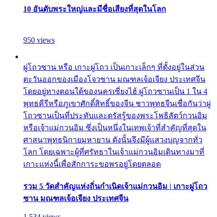
10 อันดับพระใหญ่และมีชื่อเสียงที่สุดในโลก
950 views
ผู่โถวซาน หรือ เกาะผู่โถว เป็นเกาะเล็กๆ ที่ตั้งอยู่ในส่วน
ตะวันออกของเมืองโจวซาน มณฑลเจ้อเจียง ประเทศจีน
โดยอยู่ทางตอนใต้ของนครเซี่ยงไฮ้ ผู่โถวซานเป็น 1 ใน 4
พุทธคีรีหรือภูเขาศักดิ์สิทธิ์ของจีน ชาวพุทธจีนเชื่อกันว่าผู่
โถวซานเป็นที่ประทับและตรัสรู้ของพระโพธิสัตว์กวนอิม
หรือเจ้าแม่กวนอิม ซึ่งเป็นหนึ่งในเทพเจ้าที่สำคัญที่สุดใน
ศาสนาพุทธนิกายมหายาน ดังนั้นจึงมีผู้แสวงบุญจากทั่ว
โลก โดยเฉพาะผู้ที่ศรัทธาในเจ้าแม่กวนอิมเดินทางมาที่
เกาะแห่งนี้เพื่อสักการะขอพรอยู่โดยตลอด
รวม 5 วัดสำคัญแห่งถิ่นกำเนิดเจ้าแม่กวนอิม | เกาะผู่โถว
ซาน มณฑลเจ้อเจียง ประเทศจีน
1,534 views