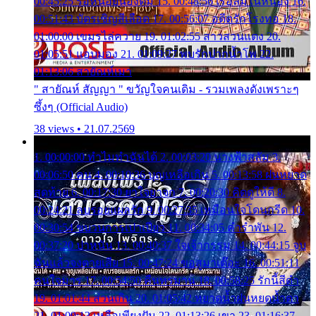
00:45:25 รอหน่อยน้องติ๋ม 15. 00:48:56 เรือล่มในหนอง 16.
00:51:43 บัตรเชิญสีเลือด 17. 00:56:07 อดีตรักโรงทอ 18.
01:00:00 เขมรไล่ควาย 19. 01:02:55 สาวสวนแตง 20.
01:05:51 แอบมอง 21. 01:09:27 พบรักปากน้ำโพ 22.
01:13:06 สายัณห์เมา
" สายัณห์ สัญญา " ขวัญใจคนเดิม - รวมเพลงดังเพราะๆ
ซึ้งๆ (Official Audio)
38 views • 21.07.2569
1. 00:00:00 ทำไมทำฉันได้ 2. 00:03:20 นางฟ้าสลัม 3.
00:06:50 คน 4. 00:10:36 บุญเหลือเกิน 5. 00:13:58 ฝนหยาด
สุดท้าย 6. 00:17:30 ยาใจยาจก 7. 00:20:30 คิดดูให้ดี 8.
00:24:21 ลบรอยแผลรัก 9. 00:27:35 เหมือนใจโดนกรีด 10.
00:30:54 ขบวนการเปาเปียว 11. 00:34:05 คำรำพัน 12.
00:37:20 ปาหนัน 13. 00:40:37 ใจเจ้ากรรม 14. 00:44:15 จูบ
ฉันแล้วจงตายเสีย 15. 00:47:24 ขอสูมาเต๊อะ 16. 00:51:11
คนใจมาร 17. 00:54:50 คืนทรมาน 18. 00:58:25 รักนี้สีดำ
19. 01:01:44 ส่วนเกิน 20. 01:05:42 หยาดน้ำฝนหยดน้ำตา
21. 01:09:13 เหลือเพียงฝัน 22. 01:13:26 เขา 23. 01:16:37