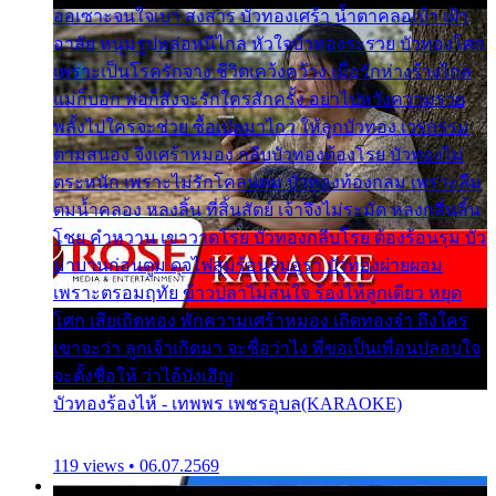
ออเซาะจนใจเบา สงสาร บัวทองเศร้า น้ำตาคลอเบ้า เฝ้า
อาลัย หนุ่มรูปหล่อหนีไกล หัวใจบัวทองระรวย บัวทองโศก
เพราะเป็นโรครักจาง ชีวิตเคว้งคว้าง เมื่อรักห่างร้างไกล
แม่ก็บอก พ่อก็สั่งจะรักใครสักครั้ง อย่าไปหวังความรวย
พลั้งไปใครจะช่วย ซื้อเปลมาไกว ให้ลูกบัวทอง เวรกรรม
ตามสนอง จึงเศร้าหมอง กลีบบัวทองต้องโรย บัวทองไม่
ตระหนัก เพราะไม่รักโคลนตม บัวทองท้องกลม เพราะลืม
ตมน้ำคลอง หลงลิ้น ที่สิ้นสัตย์ เจ้าจึงไม่ระมัด หลงกลิ่นลิ้น
โชย คำหวาน เขาวาดโรย บัวทองกลีบโรย ต้องร้อนรุม บัว
มาบานก่อนตูม ดุจไฟสุมร้อนรุมอุรา บัวทองผ่ายผอม
เพราะตรอมฤทัย ข้าวปลาไม่สนใจ ร้องไห้ลูกเดียว หยุด
โศก เสียเถิดทอง พักความเศร้าหมอง เถิดทองจ๋า ถึงใคร
เขาจะว่า ลูกเจ้าเกิดมา จะชื่อว่าไง พี่ขอเป็นเพื่อนปลอบใจ
จะตั้งชื่อให้ ว่าไอ้บังเอิญ
บัวทองร้องไห้ - เทพพร เพชรอุบล(KARAOKE)
119 views • 06.07.2569