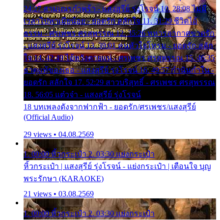
24:27 สามเณรกำพร้า - แสงสุรีย์ รุ่งโรจน์ 10. 28:08 ไม่มี
เวลาไปหาเมียน้อย - ยอดรัก สลักใจ 11. 31:29 ชีวิตไอ้
ธรรม - ศรเพชร ศรสุพรรณ 12. 35:26 ทหารอากาศขาดรัก
- แสงสุรีย์ รุ่งโรจน์ 13. 39:01 คนหัวใจโทรม - ยอดรัก สลัก
ใจ 14. 42:49 ไอ้หวังตายแน่ - ศรเพชร ศรสุพรรณ 15. 46:35
ธาตุแท้ของเธอ - แสงสุรีย์ รุ่งโรจน์ 16. 49:57 กำนันกำใน -
ยอดรัก สลักใจ 17. 52:29 สาวบริสุทธิ์ - ศรเพชร ศรสุพรรณ
18. 56:05 แต๋วจ๋า - แสงสุรีย์ รุ่งโรจน์
18 บทเพลงดังจากฟากฟ้า - ยอดรัก/ศรเพชร/แสงสุรีย์
(Official Audio)
29 views • 04.08.2569
1. 00:00 หิ้วกระเป๋า 2. 03:30 แย่งกระเป๋า
หิ้วกระเป๋า | แสงสุรีย์ รุ่งโรจน์ - แย่งกระเป๋า | เตือนใจ บุญ
พระรักษา (KARAOKE)
21 views • 03.08.2569
1. 00:00 หิ้วกระเป๋า 2. 03:30 แย่งกระเป๋า