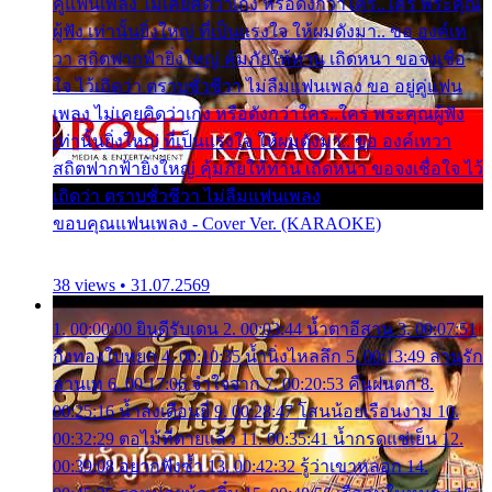
คู่แฟนเพลง ไม่เคยคิดว่าเก่ง หรือดังกว่าใคร..ใคร พระคุณ
ผู้ฟัง เท่านั้นยิ่งใหญ่ ที่เป็นแรงใจ ให้ผมดังมา.. ขอ องค์เท
วา สถิตฟากฟ้ายิ่งใหญ่ คุ้มภัยให้ท่าน เถิดหนา ขอจงเชื่อ
ใจ ไว้เถิดว่า ตราบชั่วชีวา ไม่ลืมแฟนเพลง ขอ อยู่คู่แฟน
เพลง ไม่เคยคิดว่าเก่ง หรือดังกว่าใคร..ใคร พระคุณผู้ฟัง
เท่านั้นยิ่งใหญ่ ที่เป็นแรงใจ ให้ผมดังมา.. ขอ องค์เทวา
สถิตฟากฟ้ายิ่งใหญ่ คุ้มภัยให้ท่าน เถิดหนา ขอจงเชื่อใจ ไว้
เถิดว่า ตราบชั่วชีวา ไม่ลืมแฟนเพลง
ขอบคุณแฟนเพลง - Cover Ver. (KARAOKE)
38 views • 31.07.2569
1. 00:00:00 ยินดีรับเดน 2. 00:03:44 น้ำตาอีสาน 3. 00:07:51
กิ่งทองใบหยก 4. 00:10:35 น้ำนิ่งไหลลึก 5. 00:13:49 ลานรัก
ลานเท 6. 00:17:06 จำใจจาก 7. 00:20:53 คืนฝนตก 8.
00:25:16 น้ำลงเดือนยี่ 9. 00:28:47 โสนน้อยเรือนงาม 10.
00:32:29 ตอไม้ที่ตายแล้ว 11. 00:35:41 น้ำกรดแช่เย็น 12.
00:39:08 อยากฟังซ้ำ 13. 00:42:32 รู้ว่าเขาหลอก 14.