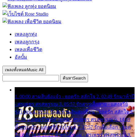
เพลงลูกทุ่ง
เพลงลูกกรุง
เพลงเพื่อชีวิต
อัลบั้ม
เพลงทั้งหมด
Music All
ค้นหา
Search
1. 00:00 สามสิบยังแจ๋ว - ยอดรัก สลักใจ 2. 02:49 รักมาห้าปี
- ศรเพชร ศรสุพรรณ 3. 05:57 รักสาวเสื้อลาย - แสงสุรีย์
รุ่งโรจน์ 4. 09:51 รักสะท้านดินสะเทือน - ยอดรัก สลักใจ 5.
12:23 มอเตอร์ไซค์ทำหล่น - ศรเพชร ศรสุพรรณ 6. 14:49
หิ้วกระเป๋า - แสงสุรีย์ รุ่งโรจน์ 7. 17:57 รักเผื่อเลือก - ยอด
รัก สลักใจ 8. 21:21 น้ำตาไอ้หนุ่ม - ศรเพชร ศรสุพรรณ 9.