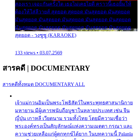
สองเรา เจอะกันครั้งใด เธอไม่เคยไยดี คราวนี้เธอยิ้มให้
ต้องให้ใส่ลีวายส์ สุดยอด สุดยอด มันสุดยอด มันสุดยอด
มันสุดยอด มันสุดยอด มันสุดยอด มันสุดยอด มันสุดยอด
มันสุดยอด มันสุดยอด มันสุดยอด มันสุดยอด มันสุดยอด
สุดยอด - วงซูซู (KARAOKE)
133 views • 03.07.2569
สารคดี
|
DOCUMENTARY
สารคดีทั้งหมด
DOCUMENTARY ALL
เจ้าแม่กวนอิมเป็นพระโพธิสัตว์ในพระพุทธศาสนานิกาย
มหายาน มีผู้เคารพนับถือบูชาในหลายประเทศ เช่น จีน
ญี่ปุ่น เกาหลี เวียดนาม รวมทั้งไทย โดยมีความเชื่อว่า
พระองค์ทรงเป็นสัญลักษณ์แห่งความเมตตา กรุณา และ
ความช่วยเหลือแก่ผู้ตกทุกข์ได้ยาก ในบทความนี้ Palanla