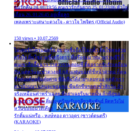
ขอรักคืน 24. 01:19:56 คนเรารักกันยาก 25. 01:23:06 หัวใจ
เถื่อน 26. 01:26:45 อยู่เพื่อลูก
เพลงเพราะเสนาะดวงใจ - ดาวใจ ไพจิตร (Official Audio)
150 views • 10.07.2569
ไม่เคยรักใครแน่หรือ อยากเชื่อถือก็ไม่กล้า ติ๋มใช่คนสวย
ตรึงใจ ติ๋มใช่งามซึ้งตรึงตรา พี่หรือจะมาหมายร่วมชีวี ก็
คนเขาลืออื้อฉาว ว่าสาวๆรุมตอมพี่ ติ๋มอยากรับรักเหมือน
กัน แต่หวั่นจะช้ำดวงฤดี กลัวแฟนของพี่ชี้หน้าด่าทอ ก็คน
ชื่อต๋อยต้อยตุ้มตุ๋ยต่าย พี่ยังลืมได้ง่ายๆเลยหนอ แค่ตัวเรา
สาวบ้านนา แสนจะซอมซ่อ ขืนรักขืนรอคงช้ำสักวัน ถ้า
จริงเหมือนคำพร่ำเฉลย พี่อย่าเฉยรีบมาหมั้น ถ้าพี่สู่ขอ
ตามธรรมเนียม ติ๋มจะเตรียมรับเกลียวสัมพันธ์ ผิดหวังไม่
หวั่นขอยอมได้เคียง
รักติ๋มแน่หรือ - หงษ์ทอง ดาวอุดร (ซาวด์ดนตรี)
(KARAOKE)