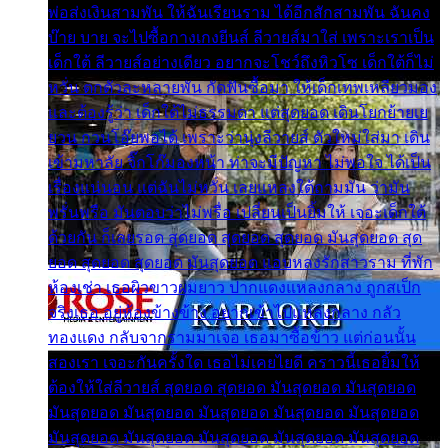
พ่อส่งเงินสามพัน ให้ฉันเรียนราม ได้อีกสักสามพัน ฉันคง
บ๊าย บาย จะไปซื้อกางเกงยีนส์ ลีวายส์มาใส่ เพราะเราเป็น
เด็กใต้ ลีวายส์อย่างเดียว อยากจะโชว์ถึงหิวโซ เด็กใต้ก็ไม่
หวั่น ตกตัวละหลายพัน กัดฟันซื้อมา ให้เด็กเทพเหลียวมอง
และต้องรู้ว่า เด็กใต้ไม่ธรรมดา แต่สุดยอด เดินโยกย้ายเย
ยวน กวนโอ๊ยพอได้ เพราะว่านุ่งลีวายส์ ตัวใหม่ใส่มา เดิน
เข้ามหาลัย จิ๊กโก๊มองหน้า ท่าจะมีปัญหา ไม่พอใจ ได้เป็น
เรื่องแน่นอน แต่ฉันไม่หวั่น เลยแหลงใต้ถามมัน ว่ามัน
พรั่นพรือ มันตอบว่าไม่พรื่อ เปลี่ยนเป็นยิ้มให้ เจอะเด็กใต้
ด้วยกัน ก็เลยรอด สุดยอด สุดยอด สุดยอด มันสุดยอด สุด
ยอด สุดยอด สุดยอด มันสุดยอด แอบหลงรักสาวราม ที่พัก
ห้องเช่า เธอผิวขาวผมยาว ปากแดงแหลงกลาง ถูกสเป็ก
จริงเธอ อยู่ห้องข้างข้าง อยากเข้าไปแหลงกลาง กลัว
ทองแดง กลับจากรามมาเจอ เธอมาซื้อข้าว แต่ก่อนนั้น
สองเรา เจอะกันครั้งใด เธอไม่เคยไยดี คราวนี้เธอยิ้มให้
ต้องให้ใส่ลีวายส์ สุดยอด สุดยอด มันสุดยอด มันสุดยอด
มันสุดยอด มันสุดยอด มันสุดยอด มันสุดยอด มันสุดยอด
มันสุดยอด มันสุดยอด มันสุดยอด มันสุดยอด มันสุดยอด