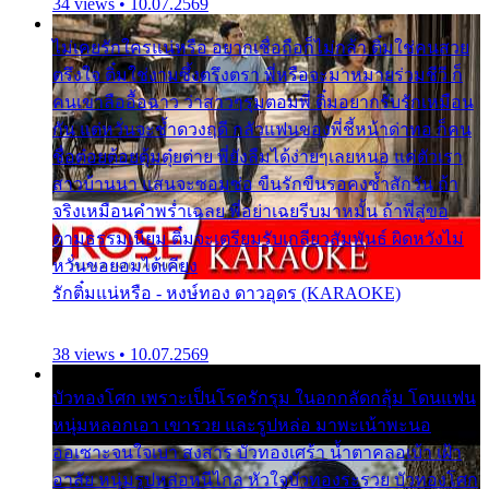
34 views • 10.07.2569
ไม่เคยรักใครแน่หรือ อยากเชื่อถือก็ไม่กล้า ติ๋มใช่คนสวย
ตรึงใจ ติ๋มใช่งามซึ้งตรึงตรา พี่หรือจะมาหมายร่วมชีวี ก็
คนเขาลืออื้อฉาว ว่าสาวๆรุมตอมพี่ ติ๋มอยากรับรักเหมือน
กัน แต่หวั่นจะช้ำดวงฤดี กลัวแฟนของพี่ชี้หน้าด่าทอ ก็คน
ชื่อต๋อยต้อยตุ้มตุ๋ยต่าย พี่ยังลืมได้ง่ายๆเลยหนอ แค่ตัวเรา
สาวบ้านนา แสนจะซอมซ่อ ขืนรักขืนรอคงช้ำสักวัน ถ้า
จริงเหมือนคำพร่ำเฉลย พี่อย่าเฉยรีบมาหมั้น ถ้าพี่สู่ขอ
ตามธรรมเนียม ติ๋มจะเตรียมรับเกลียวสัมพันธ์ ผิดหวังไม่
หวั่นขอยอมได้เคียง
รักติ๋มแน่หรือ - หงษ์ทอง ดาวอุดร (KARAOKE)
38 views • 10.07.2569
บัวทองโศก เพราะเป็นโรครักรุม ในอกกลัดกลุ้ม โดนแฟน
หนุ่มหลอกเอา เขารวย และรูปหล่อ มาพะเน้าพะนอ
ออเซาะจนใจเบา สงสาร บัวทองเศร้า น้ำตาคลอเบ้า เฝ้า
อาลัย หนุ่มรูปหล่อหนีไกล หัวใจบัวทองระรวย บัวทองโศก