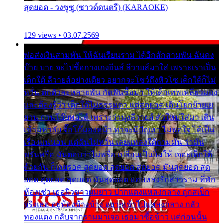
สุดยอด - วงซูซู (ซาวด์ดนตรี) (KARAOKE)
129 views • 03.07.2569
พ่อส่งเงินสามพัน ให้ฉันเรียนราม ได้อีกสักสามพัน ฉันคง
บ๊าย บาย จะไปซื้อกางเกงยีนส์ ลีวายส์มาใส่ เพราะเราเป็น
เด็กใต้ ลีวายส์อย่างเดียว อยากจะโชว์ถึงหิวโซ เด็กใต้ก็ไม่
หวั่น ตกตัวละหลายพัน กัดฟันซื้อมา ให้เด็กเทพเหลียวมอง
และต้องรู้ว่า เด็กใต้ไม่ธรรมดา แต่สุดยอด เดินโยกย้ายเย
ยวน กวนโอ๊ยพอได้ เพราะว่านุ่งลีวายส์ ตัวใหม่ใส่มา เดิน
เข้ามหาลัย จิ๊กโก๊มองหน้า ท่าจะมีปัญหา ไม่พอใจ ได้เป็น
เรื่องแน่นอน แต่ฉันไม่หวั่น เลยแหลงใต้ถามมัน ว่ามัน
พรั่นพรือ มันตอบว่าไม่พรื่อ เปลี่ยนเป็นยิ้มให้ เจอะเด็กใต้
ด้วยกัน ก็เลยรอด สุดยอด สุดยอด สุดยอด มันสุดยอด สุด
ยอด สุดยอด สุดยอด มันสุดยอด แอบหลงรักสาวราม ที่พัก
ห้องเช่า เธอผิวขาวผมยาว ปากแดงแหลงกลาง ถูกสเป็ก
จริงเธอ อยู่ห้องข้างข้าง อยากเข้าไปแหลงกลาง กลัว
ทองแดง กลับจากรามมาเจอ เธอมาซื้อข้าว แต่ก่อนนั้น