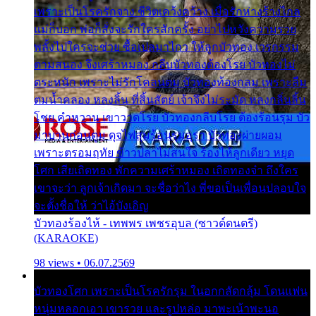
เพราะเป็นโรครักจาง ชีวิตเคว้งคว้าง เมื่อรักห่างร้างไกล
แม่ก็บอก พ่อก็สั่งจะรักใครสักครั้ง อย่าไปหวังความรวย
พลั้งไปใครจะช่วย ซื้อเปลมาไกว ให้ลูกบัวทอง เวรกรรม
ตามสนอง จึงเศร้าหมอง กลีบบัวทองต้องโรย บัวทองไม่
ตระหนัก เพราะไม่รักโคลนตม บัวทองท้องกลม เพราะลืม
ตมน้ำคลอง หลงลิ้น ที่สิ้นสัตย์ เจ้าจึงไม่ระมัด หลงกลิ่นลิ้น
โชย คำหวาน เขาวาดโรย บัวทองกลีบโรย ต้องร้อนรุม บัว
มาบานก่อนตูม ดุจไฟสุมร้อนรุมอุรา บัวทองผ่ายผอม
เพราะตรอมฤทัย ข้าวปลาไม่สนใจ ร้องไห้ลูกเดียว หยุด
โศก เสียเถิดทอง พักความเศร้าหมอง เถิดทองจ๋า ถึงใคร
เขาจะว่า ลูกเจ้าเกิดมา จะชื่อว่าไง พี่ขอเป็นเพื่อนปลอบใจ
จะตั้งชื่อให้ ว่าไอ้บังเอิญ
บัวทองร้องไห้ - เทพพร เพชรอุบล (ซาวด์ดนตรี)
(KARAOKE)
98 views • 06.07.2569
บัวทองโศก เพราะเป็นโรครักรุม ในอกกลัดกลุ้ม โดนแฟน
หนุ่มหลอกเอา เขารวย และรูปหล่อ มาพะเน้าพะนอ