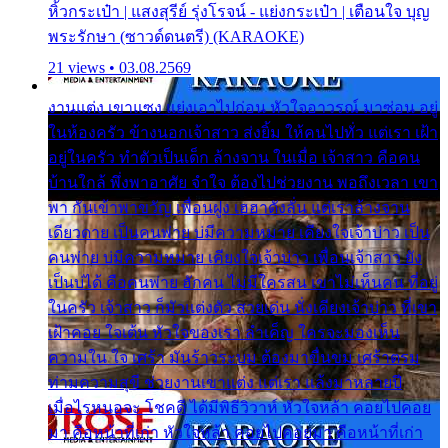
หิ้วกระเป๋า | แสงสุรีย์ รุ่งโรจน์ - แย่งกระเป๋า | เตือนใจ บุญ
พระรักษา (ซาวด์ดนตรี) (KARAOKE)
21 views • 03.08.2569
งานแต่ง เขาแซง แย่งเอาไปก่อน หัวใจอาวรณ์ มาซ่อน อยู่
ในห้องครัว ข้างนอกเจ้าสาว ส่งยิ้ม ให้คนไปทั่ว แต่เรา เฝ้า
อยู่ในครัว ทำตัวเป็นเด็ก ล้างจาน ในเมื่อ เจ้าสาว คือคน
บ้านใกล้ พึ่งพาอาศัย จำใจ ต้องไปช่วยงาน พอถึงเวลา เขา
พา กันเข้าพาขวัญ เพื่อนฝูง เฮฮาดังลั่น แต่เราล้างจาน
เดียวดาย เป็นคนพ่าย บ่มีความหมาย เคียงใจเจ้าบ่าว เป็น
คนพ่าย บ่มีความหมาย เคียงใจเจ้าบ่าว เพื่อนเจ้าสาว ยัง
เป็นบ่ได้ คือคนพ่าย ฮักคน ไม่มีใครสน เขาไม่เห็นคน ที่อยู่
ในครัว เจ้าสาว ก็มัวแต่งตัว สวยเด่น นั่งเคียงเจ้าบ่าว ที่เขา
เฝ้าคอย ใจเต้น หัวใจของเรา ลำเค็ญ ใครจะมองเห็น
ความใน ใจ เศร้า มันร้าวระบม ต้องมาขื่นขม เศร้าตรม
ท่ามความสุขี ช่วยงานเขาแต่ง แต่เรา แล้งมาหลายปี
เมื่อไรหนอจะ โชคดี ได้มีพิธีวิวาห์ หัวใจหล้า คอยไปคอย
มา คือหน้าที่เก่า หัวใจหล้า คอยไปคอยมา คือหน้าที่เก่า