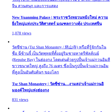
จีน สวนสนุก และการแสดง
New Yuanming Palace | พระราชวังหยวนหมิงใหม่ ความ
ยิ่งใหญ่แห่งประวัติศาสตร์ มณฑลกวางตุ้ง ประเทศจีน
1,078 views
วัดซีซ่าน (Tsz Shan Monastery / 慈山寺) หรือที่รู้จักกันใน
ชื่อ ฉี่ซ้านจี๋ เป็นวัดพุทธที่ตั้งอยู่ริมชายหาดรีพัลส์เบย์
(Repulse Bay) ในฮ่องกง โดดเด่นด้วยรูปปั้นเจ้าแม่กวนอิมสี
ขาวขนาดใหญ่ สูงถึง 76 เมตร ซึ่งเป็นรูปปั้นเจ้าแม่กวนอิม
ที่สูงเป็นอันดับต้นๆ ของโลก
Tsz Shan Monastery | วัดซีซ่าน…งามสง่าเจ้าแม่กวนอิ
มองค์ใหญ่แห่งฮ่องกง
831 views