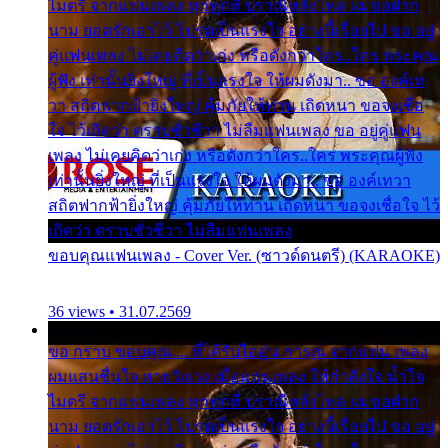
ไมตรี จากแฟนเพลง ทุกทุกที่ ปราณีหลั่งไหล ผมขอฝาก
นาม ยอดรักเอาไว้ โปรดเป็นแรงใจ อย่างนี้เรื่อยไป ขอ อยู่
คู่แฟนเพลง ไม่เคยคิดว่าเก่ง หรือดังกว่าใคร..ใคร พระคุณ
ผู้ฟัง เท่านั้นยิ่งใหญ่ ที่เป็นแรงใจ ให้ผมดังมา.. ขอ องค์เท
วา สถิตฟากฟ้ายิ่งใหญ่ คุ้มภัยให้ท่าน เถิดหนา ขอจงเชื่อ
ใจ ไว้เถิดว่า ตราบชั่วชีวา ไม่ลืมแฟนเพลง ขอ อยู่คู่แฟน
เพลง ไม่เคยคิดว่าเก่ง หรือดังกว่าใคร..ใคร พระคุณผู้ฟัง
เท่านั้นยิ่งใหญ่ ที่เป็นแรงใจ ให้ผมดังมา.. ขอ องค์เทวา
สถิตฟากฟ้ายิ่งใหญ่ คุ้มภัยให้ท่าน เถิดหนา ขอจงเชื่อใจ ไว้
เถิดว่า ตราบชั่วชีวา ไม่ลืมแฟนเพลง
ขอบคุณแฟนเพลง - Cover Ver. (ซาวด์ดนตรี) (KARAOKE)
36 views • 31.07.2569
ขอ กราบ ขอบคุณ.... ที่ได้รับไออุ่น การุณ จากแฟน เพลง
ผมแสนชื่นใจ หายวังเวง เมื่อแฟนเพลง ให้กำลังใจ น้ำใจ
ไมตรี จากแฟนเพลง ทุกทุกที่ ปราณีหลั่งไหล ผมขอฝาก
นาม ยอดรักเอาไว้ โปรดเป็นแรงใจ อย่างนี้เรื่อยไป ขอ อยู่