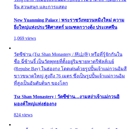
จีน สวนสนุก และการแสดง
New Yuanming Palace | พระราชวังหยวนหมิงใหม่ ความ
ยิ่งใหญ่แห่งประวัติศาสตร์ มณฑลกวางตุ้ง ประเทศจีน
1,069 views
วัดซีซ่าน (Tsz Shan Monastery / 慈山寺) หรือที่รู้จักกันใน
ชื่อ ฉี่ซ้านจี๋ เป็นวัดพุทธที่ตั้งอยู่ริมชายหาดรีพัลส์เบย์
(Repulse Bay) ในฮ่องกง โดดเด่นด้วยรูปปั้นเจ้าแม่กวนอิมสี
ขาวขนาดใหญ่ สูงถึง 76 เมตร ซึ่งเป็นรูปปั้นเจ้าแม่กวนอิม
ที่สูงเป็นอันดับต้นๆ ของโลก
Tsz Shan Monastery | วัดซีซ่าน…งามสง่าเจ้าแม่กวนอิ
มองค์ใหญ่แห่งฮ่องกง
824 views