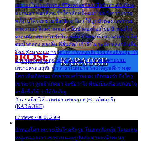
เพราะเป็นโรครักจาง ชีวิตเคว้งคว้าง เมื่อรักห่างร้างไกล
แม่ก็บอก พ่อก็สั่งจะรักใครสักครั้ง อย่าไปหวังความรวย
พลั้งไปใครจะช่วย ซื้อเปลมาไกว ให้ลูกบัวทอง เวรกรรม
ตามสนอง จึงเศร้าหมอง กลีบบัวทองต้องโรย บัวทองไม่
ตระหนัก เพราะไม่รักโคลนตม บัวทองท้องกลม เพราะลืม
ตมน้ำคลอง หลงลิ้น ที่สิ้นสัตย์ เจ้าจึงไม่ระมัด หลงกลิ่นลิ้น
โชย คำหวาน เขาวาดโรย บัวทองกลีบโรย ต้องร้อนรุม บัว
มาบานก่อนตูม ดุจไฟสุมร้อนรุมอุรา บัวทองผ่ายผอม
เพราะตรอมฤทัย ข้าวปลาไม่สนใจ ร้องไห้ลูกเดียว หยุด
โศก เสียเถิดทอง พักความเศร้าหมอง เถิดทองจ๋า ถึงใคร
เขาจะว่า ลูกเจ้าเกิดมา จะชื่อว่าไง พี่ขอเป็นเพื่อนปลอบใจ
จะตั้งชื่อให้ ว่าไอ้บังเอิญ
บัวทองร้องไห้ - เทพพร เพชรอุบล (ซาวด์ดนตรี)
(KARAOKE)
87 views • 06.07.2569
บัวทองโศก เพราะเป็นโรครักรุม ในอกกลัดกลุ้ม โดนแฟน
หนุ่มหลอกเอา เขารวย และรูปหล่อ มาพะเน้าพะนอ