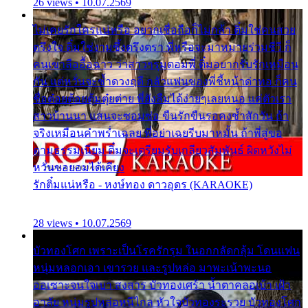
26 views • 10.07.2569
ไม่เคยรักใครแน่หรือ อยากเชื่อถือก็ไม่กล้า ติ๋มใช่คนสวย
ตรึงใจ ติ๋มใช่งามซึ้งตรึงตรา พี่หรือจะมาหมายร่วมชีวี ก็
คนเขาลืออื้อฉาว ว่าสาวๆรุมตอมพี่ ติ๋มอยากรับรักเหมือน
กัน แต่หวั่นจะช้ำดวงฤดี กลัวแฟนของพี่ชี้หน้าด่าทอ ก็คน
ชื่อต๋อยต้อยตุ้มตุ๋ยต่าย พี่ยังลืมได้ง่ายๆเลยหนอ แค่ตัวเรา
สาวบ้านนา แสนจะซอมซ่อ ขืนรักขืนรอคงช้ำสักวัน ถ้า
จริงเหมือนคำพร่ำเฉลย พี่อย่าเฉยรีบมาหมั้น ถ้าพี่สู่ขอ
ตามธรรมเนียม ติ๋มจะเตรียมรับเกลียวสัมพันธ์ ผิดหวังไม่
หวั่นขอยอมได้เคียง
รักติ๋มแน่หรือ - หงษ์ทอง ดาวอุดร (KARAOKE)
28 views • 10.07.2569
บัวทองโศก เพราะเป็นโรครักรุม ในอกกลัดกลุ้ม โดนแฟน
หนุ่มหลอกเอา เขารวย และรูปหล่อ มาพะเน้าพะนอ
ออเซาะจนใจเบา สงสาร บัวทองเศร้า น้ำตาคลอเบ้า เฝ้า
อาลัย หนุ่มรูปหล่อหนีไกล หัวใจบัวทองระรวย บัวทองโศก