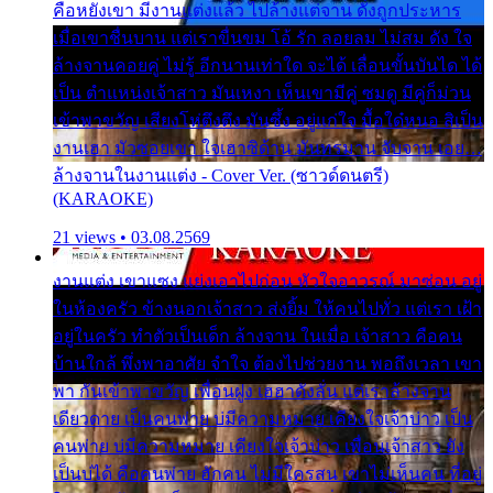
คือหยังเขา มีงานแต่งแล้ว ไปล้างแต่จาน ดั่งถูกประหาร
เมื่อเขาชื่นบาน แต่เราขื่นขม โอ้ รัก ลอยลม ไม่สม ดัง ใจ
ล้างจานคอยคู่ ไม่รู้ อีกนานเท่าใด จะได้ เลื่อนขั้นบันได ได้
เป็น ตำแหน่งเจ้าสาว มันเหงา เห็นเขามีคู่ ซมดู มีคู่ก็ม่วน
เข้าพาขวัญ เสียงโห่ตึงตึง มันซึ้ง อยู่แก่ใจ มื้อใด๋หนอ สิเป็น
งานเฮา มัวซอยเขา ใจเฮาซิด้าน มันทรมาน จับจาน เอย…
ล้างจานในงานแต่ง - Cover Ver. (ซาวด์ดนตรี)
(KARAOKE)
21 views • 03.08.2569
งานแต่ง เขาแซง แย่งเอาไปก่อน หัวใจอาวรณ์ มาซ่อน อยู่
ในห้องครัว ข้างนอกเจ้าสาว ส่งยิ้ม ให้คนไปทั่ว แต่เรา เฝ้า
อยู่ในครัว ทำตัวเป็นเด็ก ล้างจาน ในเมื่อ เจ้าสาว คือคน
บ้านใกล้ พึ่งพาอาศัย จำใจ ต้องไปช่วยงาน พอถึงเวลา เขา
พา กันเข้าพาขวัญ เพื่อนฝูง เฮฮาดังลั่น แต่เราล้างจาน
เดียวดาย เป็นคนพ่าย บ่มีความหมาย เคียงใจเจ้าบ่าว เป็น
คนพ่าย บ่มีความหมาย เคียงใจเจ้าบ่าว เพื่อนเจ้าสาว ยัง
เป็นบ่ได้ คือคนพ่าย ฮักคน ไม่มีใครสน เขาไม่เห็นคน ที่อยู่