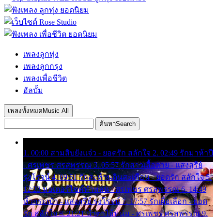
เพลงลูกทุ่ง
เพลงลูกกรุง
เพลงเพื่อชีวิต
อัลบั้ม
เพลงทั้งหมด
Music All
ค้นหา
Search
1. 00:00 สามสิบยังแจ๋ว - ยอดรัก สลักใจ 2. 02:49 รักมาห้าปี
- ศรเพชร ศรสุพรรณ 3. 05:57 รักสาวเสื้อลาย - แสงสุรีย์
รุ่งโรจน์ 4. 09:51 รักสะท้านดินสะเทือน - ยอดรัก สลักใจ 5.
12:23 มอเตอร์ไซค์ทำหล่น - ศรเพชร ศรสุพรรณ 6. 14:49
หิ้วกระเป๋า - แสงสุรีย์ รุ่งโรจน์ 7. 17:57 รักเผื่อเลือก - ยอด
รัก สลักใจ 8. 21:21 น้ำตาไอ้หนุ่ม - ศรเพชร ศรสุพรรณ 9.