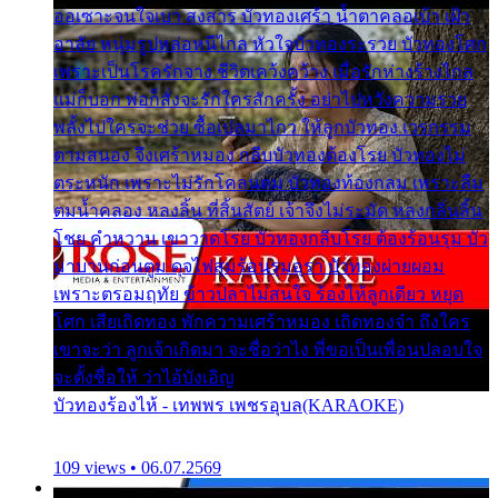
ออเซาะจนใจเบา สงสาร บัวทองเศร้า น้ำตาคลอเบ้า เฝ้า
อาลัย หนุ่มรูปหล่อหนีไกล หัวใจบัวทองระรวย บัวทองโศก
เพราะเป็นโรครักจาง ชีวิตเคว้งคว้าง เมื่อรักห่างร้างไกล
แม่ก็บอก พ่อก็สั่งจะรักใครสักครั้ง อย่าไปหวังความรวย
พลั้งไปใครจะช่วย ซื้อเปลมาไกว ให้ลูกบัวทอง เวรกรรม
ตามสนอง จึงเศร้าหมอง กลีบบัวทองต้องโรย บัวทองไม่
ตระหนัก เพราะไม่รักโคลนตม บัวทองท้องกลม เพราะลืม
ตมน้ำคลอง หลงลิ้น ที่สิ้นสัตย์ เจ้าจึงไม่ระมัด หลงกลิ่นลิ้น
โชย คำหวาน เขาวาดโรย บัวทองกลีบโรย ต้องร้อนรุม บัว
มาบานก่อนตูม ดุจไฟสุมร้อนรุมอุรา บัวทองผ่ายผอม
เพราะตรอมฤทัย ข้าวปลาไม่สนใจ ร้องไห้ลูกเดียว หยุด
โศก เสียเถิดทอง พักความเศร้าหมอง เถิดทองจ๋า ถึงใคร
เขาจะว่า ลูกเจ้าเกิดมา จะชื่อว่าไง พี่ขอเป็นเพื่อนปลอบใจ
จะตั้งชื่อให้ ว่าไอ้บังเอิญ
บัวทองร้องไห้ - เทพพร เพชรอุบล(KARAOKE)
109 views • 06.07.2569