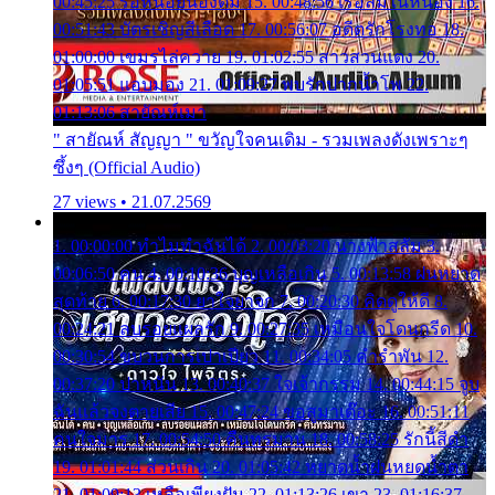
00:45:25 รอหน่อยน้องติ๋ม 15. 00:48:56 เรือล่มในหนอง 16.
00:51:43 บัตรเชิญสีเลือด 17. 00:56:07 อดีตรักโรงทอ 18.
01:00:00 เขมรไล่ควาย 19. 01:02:55 สาวสวนแตง 20.
01:05:51 แอบมอง 21. 01:09:27 พบรักปากน้ำโพ 22.
01:13:06 สายัณห์เมา
" สายัณห์ สัญญา " ขวัญใจคนเดิม - รวมเพลงดังเพราะๆ
ซึ้งๆ (Official Audio)
27 views • 21.07.2569
1. 00:00:00 ทำไมทำฉันได้ 2. 00:03:20 นางฟ้าสลัม 3.
00:06:50 คน 4. 00:10:36 บุญเหลือเกิน 5. 00:13:58 ฝนหยาด
สุดท้าย 6. 00:17:30 ยาใจยาจก 7. 00:20:30 คิดดูให้ดี 8.
00:24:21 ลบรอยแผลรัก 9. 00:27:35 เหมือนใจโดนกรีด 10.
00:30:54 ขบวนการเปาเปียว 11. 00:34:05 คำรำพัน 12.
00:37:20 ปาหนัน 13. 00:40:37 ใจเจ้ากรรม 14. 00:44:15 จูบ
ฉันแล้วจงตายเสีย 15. 00:47:24 ขอสูมาเต๊อะ 16. 00:51:11
คนใจมาร 17. 00:54:50 คืนทรมาน 18. 00:58:25 รักนี้สีดำ
19. 01:01:44 ส่วนเกิน 20. 01:05:42 หยาดน้ำฝนหยดน้ำตา
21. 01:09:13 เหลือเพียงฝัน 22. 01:13:26 เขา 23. 01:16:37