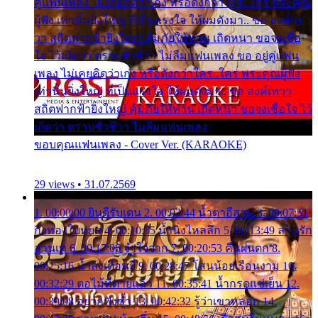
คู่แฟนเพลง ไม่เคยคิดว่าเก่ง หรือดังกว่าใคร..ใคร พระคุณ
ผู้ฟัง เท่านั้นยิ่งใหญ่ ที่เป็นแรงใจ ให้ผมดังมา.. ขอ องค์เท
วา สถิตฟากฟ้ายิ่งใหญ่ คุ้มภัยให้ท่าน เถิดหนา ขอจงเชื่อ
ใจ ไว้เถิดว่า ตราบชั่วชีวา ไม่ลืมแฟนเพลง ขอ อยู่คู่แฟน
เพลง ไม่เคยคิดว่าเก่ง หรือดังกว่าใคร..ใคร พระคุณผู้ฟัง
เท่านั้นยิ่งใหญ่ ที่เป็นแรงใจ ให้ผมดังมา.. ขอ องค์เทวา
สถิตฟากฟ้ายิ่งใหญ่ คุ้มภัยให้ท่าน เถิดหนา ขอจงเชื่อใจ ไว้
เถิดว่า ตราบชั่วชีวา ไม่ลืมแฟนเพลง
ขอบคุณแฟนเพลง - Cover Ver. (KARAOKE)
29 views • 31.07.2569
1. 00:00:00 ยินดีรับเดน 2. 00:03:44 น้ำตาอีสาน 3. 00:07:51
กิ่งทองใบหยก 4. 00:10:35 น้ำนิ่งไหลลึก 5. 00:13:49 ลานรัก
ลานเท 6. 00:17:06 จำใจจาก 7. 00:20:53 คืนฝนตก 8.
00:25:16 น้ำลงเดือนยี่ 9. 00:28:47 โสนน้อยเรือนงาม 10.
00:32:29 ตอไม้ที่ตายแล้ว 11. 00:35:41 น้ำกรดแช่เย็น 12.
00:39:08 อยากฟังซ้ำ 13. 00:42:32 รู้ว่าเขาหลอก 14.