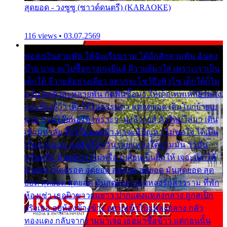
สุดยอด - วงซูซู (ซาวด์ดนตรี) (KARAOKE)
116 views • 03.07.2569
พ่อส่งเงินสามพัน ให้ฉันเรียนราม ได้อีกสักสามพัน ฉันคง
บ๊าย บาย จะไปซื้อกางเกงยีนส์ ลีวายส์มาใส่ เพราะเราเป็น
เด็กใต้ ลีวายส์อย่างเดียว อยากจะโชว์ถึงหิวโซ เด็กใต้ก็ไม่
หวั่น ตกตัวละหลายพัน กัดฟันซื้อมา ให้เด็กเทพเหลียวมอง
และต้องรู้ว่า เด็กใต้ไม่ธรรมดา แต่สุดยอด เดินโยกย้ายเย
ยวน กวนโอ๊ยพอได้ เพราะว่านุ่งลีวายส์ ตัวใหม่ใส่มา เดิน
เข้ามหาลัย จิ๊กโก๊มองหน้า ท่าจะมีปัญหา ไม่พอใจ ได้เป็น
เรื่องแน่นอน แต่ฉันไม่หวั่น เลยแหลงใต้ถามมัน ว่ามัน
พรั่นพรือ มันตอบว่าไม่พรื่อ เปลี่ยนเป็นยิ้มให้ เจอะเด็กใต้
ด้วยกัน ก็เลยรอด สุดยอด สุดยอด สุดยอด มันสุดยอด สุด
ยอด สุดยอด สุดยอด มันสุดยอด แอบหลงรักสาวราม ที่พัก
ห้องเช่า เธอผิวขาวผมยาว ปากแดงแหลงกลาง ถูกสเป็ก
จริงเธอ อยู่ห้องข้างข้าง อยากเข้าไปแหลงกลาง กลัว
ทองแดง กลับจากรามมาเจอ เธอมาซื้อข้าว แต่ก่อนนั้น