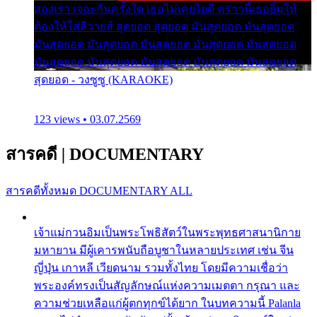
สองเรา เจอะกันครั้งใด เธอไม่เคยไยดี คราวนี้เธอยิ้มให้
ต้องให้ใส่ลีวายส์ สุดยอด สุดยอด มันสุดยอด มันสุดยอด
มันสุดยอด มันสุดยอด มันสุดยอด มันสุดยอด มันสุดยอด
มันสุดยอด มันสุดยอด มันสุดยอด มันสุดยอด มันสุดยอด
สุดยอด - วงซูซู (KARAOKE)
123 views • 03.07.2569
สารคดี
|
DOCUMENTARY
สารคดีทั้งหมด
DOCUMENTARY ALL
เจ้าแม่กวนอิมเป็นพระโพธิสัตว์ในพระพุทธศาสนานิกาย
มหายาน มีผู้เคารพนับถือบูชาในหลายประเทศ เช่น จีน
ญี่ปุ่น เกาหลี เวียดนาม รวมทั้งไทย โดยมีความเชื่อว่า
พระองค์ทรงเป็นสัญลักษณ์แห่งความเมตตา กรุณา และ
ความช่วยเหลือแก่ผู้ตกทุกข์ได้ยาก ในบทความนี้ Palanla