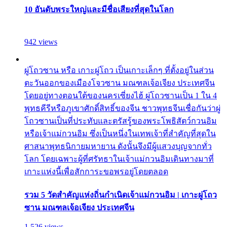
10 อันดับพระใหญ่และมีชื่อเสียงที่สุดในโลก
942 views
ผู่โถวซาน หรือ เกาะผู่โถว เป็นเกาะเล็กๆ ที่ตั้งอยู่ในส่วน
ตะวันออกของเมืองโจวซาน มณฑลเจ้อเจียง ประเทศจีน
โดยอยู่ทางตอนใต้ของนครเซี่ยงไฮ้ ผู่โถวซานเป็น 1 ใน 4
พุทธคีรีหรือภูเขาศักดิ์สิทธิ์ของจีน ชาวพุทธจีนเชื่อกันว่าผู่
โถวซานเป็นที่ประทับและตรัสรู้ของพระโพธิสัตว์กวนอิม
หรือเจ้าแม่กวนอิม ซึ่งเป็นหนึ่งในเทพเจ้าที่สำคัญที่สุดใน
ศาสนาพุทธนิกายมหายาน ดังนั้นจึงมีผู้แสวงบุญจากทั่ว
โลก โดยเฉพาะผู้ที่ศรัทธาในเจ้าแม่กวนอิมเดินทางมาที่
เกาะแห่งนี้เพื่อสักการะขอพรอยู่โดยตลอด
รวม 5 วัดสำคัญแห่งถิ่นกำเนิดเจ้าแม่กวนอิม | เกาะผู่โถว
ซาน มณฑลเจ้อเจียง ประเทศจีน
1,526 views