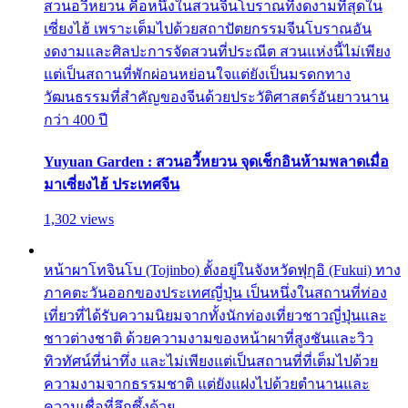
สวนอวี้หยวน คือหนึ่งในสวนจีนโบราณที่งดงามที่สุดใน
เซี่ยงไฮ้ เพราะเต็มไปด้วยสถาปัตยกรรมจีนโบราณอัน
งดงามและศิลปะการจัดสวนที่ประณีต สวนแห่งนี้ไม่เพียง
แต่เป็นสถานที่พักผ่อนหย่อนใจแต่ยังเป็นมรดกทาง
วัฒนธรรมที่สำคัญของจีนด้วยประวัติศาสตร์อันยาวนาน
กว่า 400 ปี
Yuyuan Garden : สวนอวี้หยวน จุดเช็กอินห้ามพลาดเมื่อ
มาเซี่ยงไฮ้ ประเทศจีน
1,302 views
หน้าผาโทจินโบ (Tojinbo) ตั้งอยู่ในจังหวัดฟุกุอิ (Fukui) ทาง
ภาคตะวันออกของประเทศญี่ปุ่น เป็นหนึ่งในสถานที่ท่อง
เที่ยวที่ได้รับความนิยมจากทั้งนักท่องเที่ยวชาวญี่ปุ่นและ
ชาวต่างชาติ ด้วยความงามของหน้าผาที่สูงชันและวิว
ทิวทัศน์ที่น่าทึ่ง และไม่เพียงแต่เป็นสถานที่ที่เต็มไปด้วย
ความงามจากธรรมชาติ แต่ยังแฝงไปด้วยตำนานและ
ความเชื่อที่ลึกซึ้งด้วย