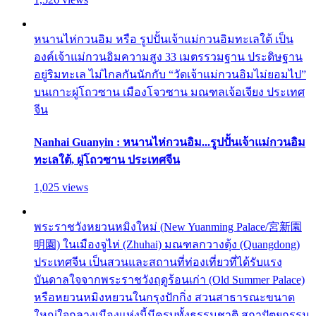
หนานไห่กวนอิม หรือ รูปปั้นเจ้าแม่กวนอิมทะเลใต้ เป็น
องค์เจ้าแม่กวนอิมความสูง 33 เมตรรวมฐาน ประดิษฐาน
อยู่ริมทะเล ไม่ไกลกันนักกับ “วัดเจ้าแม่กวนอิมไม่ยอมไป”
บนเกาะผู่โถวซาน เมืองโจวซาน มณฑลเจ้อเจียง ประเทศ
จีน
Nanhai Guanyin : หนานไห่กวนอิม...รูปปั้นเจ้าแม่กวนอิม
ทะเลใต้, ผู่โถวซาน ประเทศจีน
1,025 views
พระราชวังหยวนหมิงใหม่ (New Yuanming Palace/宮新園
明園) ในเมืองจูไห่ (Zhuhai) มณฑลกวางตุ้ง (Quangdong)
ประเทศจีน เป็นสวนและสถานที่ท่องเที่ยวที่ได้รับแรง
บันดาลใจจากพระราชวังฤดูร้อนเก่า (Old Summer Palace)
หรือหยวนหมิงหยวนในกรุงปักกิ่ง สวนสาธารณะขนาด
ใหญ่ใจกลางเมืองแห่งนี้มีครบทั้งธรรมชาติ สถาปัตยกรรม