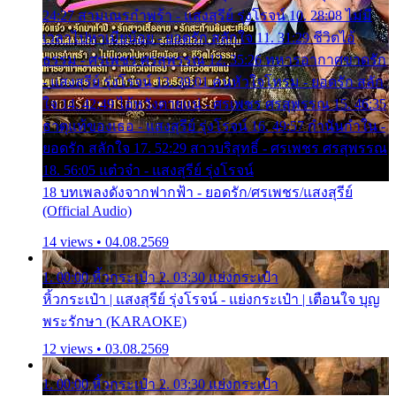
24:27 สามเณรกำพร้า - แสงสุรีย์ รุ่งโรจน์ 10. 28:08 ไม่มี
เวลาไปหาเมียน้อย - ยอดรัก สลักใจ 11. 31:29 ชีวิตไอ้
ธรรม - ศรเพชร ศรสุพรรณ 12. 35:26 ทหารอากาศขาดรัก
- แสงสุรีย์ รุ่งโรจน์ 13. 39:01 คนหัวใจโทรม - ยอดรัก สลัก
ใจ 14. 42:49 ไอ้หวังตายแน่ - ศรเพชร ศรสุพรรณ 15. 46:35
ธาตุแท้ของเธอ - แสงสุรีย์ รุ่งโรจน์ 16. 49:57 กำนันกำใน -
ยอดรัก สลักใจ 17. 52:29 สาวบริสุทธิ์ - ศรเพชร ศรสุพรรณ
18. 56:05 แต๋วจ๋า - แสงสุรีย์ รุ่งโรจน์
18 บทเพลงดังจากฟากฟ้า - ยอดรัก/ศรเพชร/แสงสุรีย์
(Official Audio)
14 views • 04.08.2569
1. 00:00 หิ้วกระเป๋า 2. 03:30 แย่งกระเป๋า
หิ้วกระเป๋า | แสงสุรีย์ รุ่งโรจน์ - แย่งกระเป๋า | เตือนใจ บุญ
พระรักษา (KARAOKE)
12 views • 03.08.2569
1. 00:00 หิ้วกระเป๋า 2. 03:30 แย่งกระเป๋า