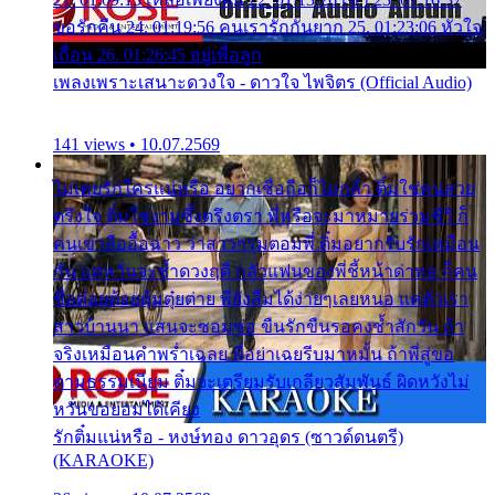
ขอรักคืน 24. 01:19:56 คนเรารักกันยาก 25. 01:23:06 หัวใจ
เถื่อน 26. 01:26:45 อยู่เพื่อลูก
เพลงเพราะเสนาะดวงใจ - ดาวใจ ไพจิตร (Official Audio)
141 views • 10.07.2569
ไม่เคยรักใครแน่หรือ อยากเชื่อถือก็ไม่กล้า ติ๋มใช่คนสวย
ตรึงใจ ติ๋มใช่งามซึ้งตรึงตรา พี่หรือจะมาหมายร่วมชีวี ก็
คนเขาลืออื้อฉาว ว่าสาวๆรุมตอมพี่ ติ๋มอยากรับรักเหมือน
กัน แต่หวั่นจะช้ำดวงฤดี กลัวแฟนของพี่ชี้หน้าด่าทอ ก็คน
ชื่อต๋อยต้อยตุ้มตุ๋ยต่าย พี่ยังลืมได้ง่ายๆเลยหนอ แค่ตัวเรา
สาวบ้านนา แสนจะซอมซ่อ ขืนรักขืนรอคงช้ำสักวัน ถ้า
จริงเหมือนคำพร่ำเฉลย พี่อย่าเฉยรีบมาหมั้น ถ้าพี่สู่ขอ
ตามธรรมเนียม ติ๋มจะเตรียมรับเกลียวสัมพันธ์ ผิดหวังไม่
หวั่นขอยอมได้เคียง
รักติ๋มแน่หรือ - หงษ์ทอง ดาวอุดร (ซาวด์ดนตรี)
(KARAOKE)