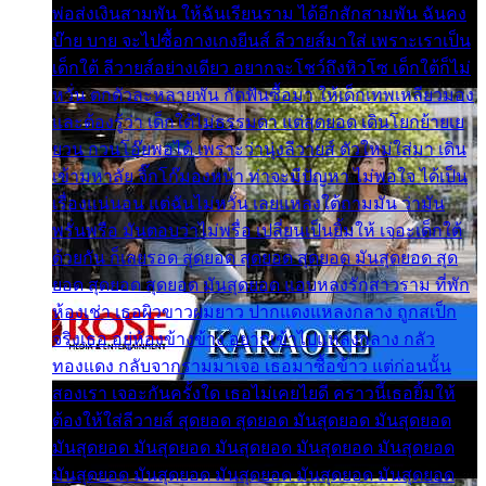
พ่อส่งเงินสามพัน ให้ฉันเรียนราม ได้อีกสักสามพัน ฉันคง
บ๊าย บาย จะไปซื้อกางเกงยีนส์ ลีวายส์มาใส่ เพราะเราเป็น
เด็กใต้ ลีวายส์อย่างเดียว อยากจะโชว์ถึงหิวโซ เด็กใต้ก็ไม่
หวั่น ตกตัวละหลายพัน กัดฟันซื้อมา ให้เด็กเทพเหลียวมอง
และต้องรู้ว่า เด็กใต้ไม่ธรรมดา แต่สุดยอด เดินโยกย้ายเย
ยวน กวนโอ๊ยพอได้ เพราะว่านุ่งลีวายส์ ตัวใหม่ใส่มา เดิน
เข้ามหาลัย จิ๊กโก๊มองหน้า ท่าจะมีปัญหา ไม่พอใจ ได้เป็น
เรื่องแน่นอน แต่ฉันไม่หวั่น เลยแหลงใต้ถามมัน ว่ามัน
พรั่นพรือ มันตอบว่าไม่พรื่อ เปลี่ยนเป็นยิ้มให้ เจอะเด็กใต้
ด้วยกัน ก็เลยรอด สุดยอด สุดยอด สุดยอด มันสุดยอด สุด
ยอด สุดยอด สุดยอด มันสุดยอด แอบหลงรักสาวราม ที่พัก
ห้องเช่า เธอผิวขาวผมยาว ปากแดงแหลงกลาง ถูกสเป็ก
จริงเธอ อยู่ห้องข้างข้าง อยากเข้าไปแหลงกลาง กลัว
ทองแดง กลับจากรามมาเจอ เธอมาซื้อข้าว แต่ก่อนนั้น
สองเรา เจอะกันครั้งใด เธอไม่เคยไยดี คราวนี้เธอยิ้มให้
ต้องให้ใส่ลีวายส์ สุดยอด สุดยอด มันสุดยอด มันสุดยอด
มันสุดยอด มันสุดยอด มันสุดยอด มันสุดยอด มันสุดยอด
มันสุดยอด มันสุดยอด มันสุดยอด มันสุดยอด มันสุดยอด