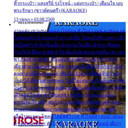
หิ้วกระเป๋า | แสงสุรีย์ รุ่งโรจน์ - แย่งกระเป๋า | เตือนใจ บุญ
พระรักษา (ซาวด์ดนตรี) (KARAOKE)
13 views • 03.08.2569
งานแต่ง เขาแซง แย่งเอาไปก่อน หัวใจอาวรณ์ มาซ่อน อยู่
ในห้องครัว ข้างนอกเจ้าสาว ส่งยิ้ม ให้คนไปทั่ว แต่เรา เฝ้า
อยู่ในครัว ทำตัวเป็นเด็ก ล้างจาน ในเมื่อ เจ้าสาว คือคน
บ้านใกล้ พึ่งพาอาศัย จำใจ ต้องไปช่วยงาน พอถึงเวลา เขา
พา กันเข้าพาขวัญ เพื่อนฝูง เฮฮาดังลั่น แต่เราล้างจาน
เดียวดาย เป็นคนพ่าย บ่มีความหมาย เคียงใจเจ้าบ่าว เป็น
คนพ่าย บ่มีความหมาย เคียงใจเจ้าบ่าว เพื่อนเจ้าสาว ยัง
เป็นบ่ได้ คือคนพ่าย ฮักคน ไม่มีใครสน เขาไม่เห็นคน ที่อยู่
ในครัว เจ้าสาว ก็มัวแต่งตัว สวยเด่น นั่งเคียงเจ้าบ่าว ที่เขา
เฝ้าคอย ใจเต้น หัวใจของเรา ลำเค็ญ ใครจะมองเห็น
ความใน ใจ เศร้า มันร้าวระบม ต้องมาขื่นขม เศร้าตรม
ท่ามความสุขี ช่วยงานเขาแต่ง แต่เรา แล้งมาหลายปี
เมื่อไรหนอจะ โชคดี ได้มีพิธีวิวาห์ หัวใจหล้า คอยไปคอย
มา คือหน้าที่เก่า หัวใจหล้า คอยไปคอยมา คือหน้าที่เก่า