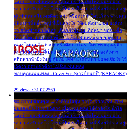
ไมตรี จากแฟนเพลง ทุกทุกที่ ปราณีหลั่งไหล ผมขอฝาก
นาม ยอดรักเอาไว้ โปรดเป็นแรงใจ อย่างนี้เรื่อยไป ขอ อยู่
คู่แฟนเพลง ไม่เคยคิดว่าเก่ง หรือดังกว่าใคร..ใคร พระคุณ
ผู้ฟัง เท่านั้นยิ่งใหญ่ ที่เป็นแรงใจ ให้ผมดังมา.. ขอ องค์เท
วา สถิตฟากฟ้ายิ่งใหญ่ คุ้มภัยให้ท่าน เถิดหนา ขอจงเชื่อ
ใจ ไว้เถิดว่า ตราบชั่วชีวา ไม่ลืมแฟนเพลง ขอ อยู่คู่แฟน
เพลง ไม่เคยคิดว่าเก่ง หรือดังกว่าใคร..ใคร พระคุณผู้ฟัง
เท่านั้นยิ่งใหญ่ ที่เป็นแรงใจ ให้ผมดังมา.. ขอ องค์เทวา
สถิตฟากฟ้ายิ่งใหญ่ คุ้มภัยให้ท่าน เถิดหนา ขอจงเชื่อใจ ไว้
เถิดว่า ตราบชั่วชีวา ไม่ลืมแฟนเพลง
ขอบคุณแฟนเพลง - Cover Ver. (ซาวด์ดนตรี) (KARAOKE)
29 views • 31.07.2569
ขอ กราบ ขอบคุณ.... ที่ได้รับไออุ่น การุณ จากแฟน เพลง
ผมแสนชื่นใจ หายวังเวง เมื่อแฟนเพลง ให้กำลังใจ น้ำใจ
ไมตรี จากแฟนเพลง ทุกทุกที่ ปราณีหลั่งไหล ผมขอฝาก
นาม ยอดรักเอาไว้ โปรดเป็นแรงใจ อย่างนี้เรื่อยไป ขอ อยู่