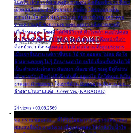
ในครัว เจ้าสาว ก็มัวแต่งตัว สวยเด่น นั่งเคียงเจ้าบ่าว ที่เขา
เฝ้าคอย ใจเต้น หัวใจของเรา ลำเค็ญ ใครจะมองเห็น
ความใน ใจ เศร้า มันร้าวระบม ต้องมาขื่นขม เศร้าตรม
ท่ามความสุขี ช่วยงานเขาแต่ง แต่เรา แล้งมาหลายปี
เมื่อไรหนอจะ โชคดี ได้มีพิธีวิวาห์ หัวใจหล้า คอยไปคอย
มา คือหน้าที่เก่า หัวใจหล้า คอยไปคอยมา คือหน้าที่เก่า
คือหยังเขา มีงานแต่งแล้ว ไปล้างแต่จาน ดั่งถูกประหาร
เมื่อเขาชื่นบาน แต่เราขื่นขม โอ้ รัก ลอยลม ไม่สม ดัง ใจ
ล้างจานคอยคู่ ไม่รู้ อีกนานเท่าใด จะได้ เลื่อนขั้นบันได ได้
เป็น ตำแหน่งเจ้าสาว มันเหงา เห็นเขามีคู่ ซมดู มีคู่ก็ม่วน
เข้าพาขวัญ เสียงโห่ตึงตึง มันซึ้ง อยู่แก่ใจ มื้อใด๋หนอ สิเป็น
งานเฮา มัวซอยเขา ใจเฮาซิด้าน มันทรมาน จับจาน เอย…
ล้างจานในงานแต่ง - Cover Ver. (KARAOKE)
24 views • 03.08.2569
ขอ กราบ ขอบคุณ.... ที่ได้รับไออุ่น การุณ จากแฟน เพลง
ผมแสนชื่นใจ หายวังเวง เมื่อแฟนเพลง ให้กำลังใจ น้ำใจ